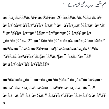
علم سنگین طور پر زخمی بھی ہوئے۔‘‘
à¤¦à¤¿à¤²à¥à¤²à¥ à¤®à¥à¤ 20 à¤à¥à¤²à¤¾à¤ à¤à¥
à¤à¤¾à¤¤à¥à¤°à¥à¤ à¤à¤° à¤¯à¥à¤µà¤¾à¤à¤ à¤ªà¤
° à¤¹à¥à¤ à¤¬à¤°à¥à¤¬à¤°à¤¤à¤¾ à¤à¥ à¤à¤
¿à¤²à¤¾à¤« 22 à¤à¥à¤²à¤¾à¤ à¤à¥ à¤à¤¾à¤¤à¥à¤°
à¤ªà¤à¤¨à¤¾ à¤®à¥à¤ à¤¶à¤¾à¤à¤¤à¤¿à¤ªà¥à¤
°à¥à¤£ à¤ªà¥à¤°à¤¦à¤°à¥à¤¶à¤¨ à¤à¤°à¤¨à¥
à¤µà¤¾à¤²à¥ à¤¥à¥à¥¤
à¤²à¥à¤à¤¿à¤¨ à¤¬à¤¿à¤¹à¤¾à¤° à¤¸à¤°à¤à¤¾à¤°
à¤à¤° à¤¬à¤¿à¤¹à¤¾à¤° à¤ªà¥à¤²à¤¿à¤¸ à¤¨à¥
à¤à¤¨à¤à¥ à¤¸à¤¾à¤¥ à¤à¥à¤°à¥à¤°à¤¤à¤¾ à¤à¥à¥
¤