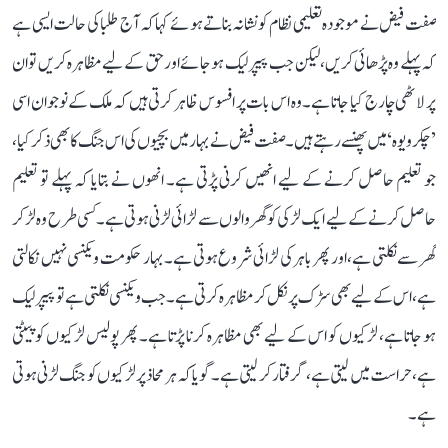
صفت فیض نے موجودہ تعلیمی نظام کو نشانہ بناتے ہوئے کہا کہ آج طلبا کی حالت ایسی ہے
کہ پہلے وہ پڑھائی کریں، لیکن جب پیپر لیک ہو جائے اور حق کے لیے مظاہرہ کریں تو ان
پر لاٹھی چارج کیا جاتا ہے۔ وہ اس بات پر افسوس ظاہر کرتی ہیں کہ ملک کے نوجوان اسی
’چکرویوہ‘ میں پھنسے رہتے ہیں۔ صفت فیض نے بہار میں بچیوں کی اس جنگ کا بھی ذکر کیا،
جو تعلیم حاصل کرنے کے لیے انھیں کرنی پڑتی ہے۔ انھوں نے بتایا کہ پہلے تو تعلیم
حاصل کرنے کے لیے ایک لڑکی کو گھر والوں سے لڑائی لڑنی ہوتی ہے۔ کسی طرح وہ لڑ کر
گھر سے نکلتی ہے، اور پھر باہر کی لڑائی شروع ہوتی ہے۔ بہار حکومت ویکنسی نہیں نکالتی
ہے، اس کے لیے بھی سڑک پر نکل کر مظاہرہ کرتی ہے۔ جب ویکنسی نکلتی ہے تو پیپر لیک
ہو جاتا ہے، لڑکیوں کو اس کے لیے بھی مظاہرہ کرنا پڑتا ہے۔ پھر پولیس لڑکیوں کو پیٹتی
ہے، حراست میں لیتی ہے، گرفتار کر لیتی ہے۔ گویا کہ ہر محاذ پر لڑکیوں کو جنگ لڑنی ہوتی
ہے۔