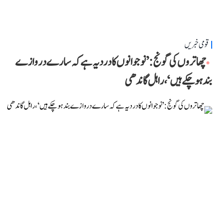
قومی خبریں
چھاتروں کی گونج: ’نوجوانوں کا درد یہ ہے کہ سارے دروازے
بند ہو چکے ہیں‘، راہل گاندھی