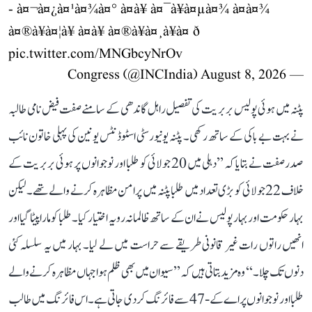
- à¤¬à¤¿à¤¹à¤¾à¤° à¤à¥ à¤¯à¥à¤µà¤¾ à¤à¤¾
à¤®à¥à¤¦à¥ à¤à¥ à¤®à¥à¤¸à¥à¤ ð
pic.twitter.com/MNGbcyNrOv
August 8, 2026
— Congress (@INCIndia)
پٹنہ میں ہوئی پولیس بربریت کی تفصیل راہل گاندھی کے سامنے صفت فیض نامی طالبہ
نے بہت بے باکی کے ساتھ رکھی۔ پٹنہ یونیورسٹی اسٹوڈنٹس یونین کی پہلی خاتون نائب
صدر صفت نے بتایا کہ ’’دہلی میں 20 جولائی کو طلبا اور نوجوانوں پر ہوئی بربریت کے
خلاف 22 جولائی کو بڑی تعداد میں طلبا پٹنہ میں پرامن مظاہرہ کرنے والے تھے۔ لیکن
بہار حکومت اور بہار پولیس نے ان کے ساتھ ظالمانہ رویہ اختیار کیا۔ طلبا کو مارا پیٹا گیا اور
انھیں راتوں رات غیر قانونی طریقے سے حراست میں لے لیا۔ بہار میں یہ سلسلہ کئی
دنوں تک چلا۔‘‘ وہ مزید بتاتی ہیں کہ ’’سیوان میں بھی ظلم ہوا جہاں مظاہرہ کرنے والے
طلبا اور نوجوانوں پر اے کے-47 سے فائرنگ کر دی جاتی ہے۔ اس فائرنگ میں طالب