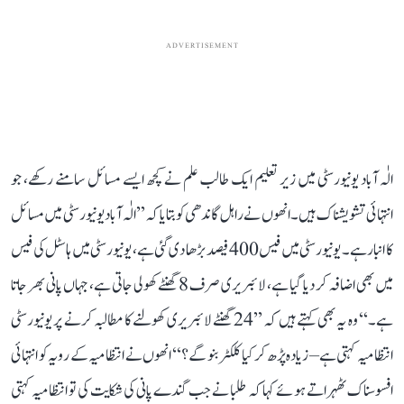
ADVERTISEMENT
الٰہ آباد یونیورسٹی میں زیر تعلیم ایک طالب علم نے کچھ ایسے مسائل سامنے رکھے، جو
انتہائی تشویشناک ہیں۔ انھوں نے راہل گاندھی کو بتایا کہ ’’الٰہ آباد یونیورسٹی میں مسائل
کا انبار ہے۔ یونیورسٹی میں فیس 400 فیصد بڑھا دی گئی ہے، یونیورسٹی میں ہاسٹل کی فیس
میں بھی اضافہ کر دیا گیا ہے، لائبریری صرف 8 گھنٹے کھولی جاتی ہے، جہاں پانی بھر جاتا
ہے۔‘‘ وہ یہ بھی کہتے ہیں کہ ’’24 گھنٹے لائبریری کھولنے کا مطالبہ کرنے پر یونیورسٹی
انتظامیہ کہتی ہے– زیادہ پڑھ کر کیا کلکٹر بنو گے؟‘‘ انھوں نے انتظامیہ کے رویہ کو انتہائی
افسوسناک ٹھہراتے ہوئے کہا کہ طلبا نے جب گندے پانی کی شکایت کی تو انتظامیہ کہتی