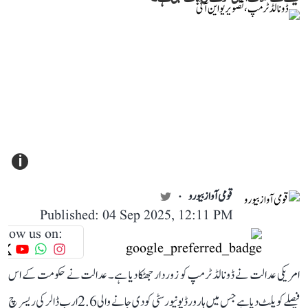
i
قومی آواز بیورو
Published: 04 Sep 2025, 12:11 PM
llow us on:
امریکی عدالت نے ڈونالڈ ٹرمپ کو زوردار جھٹکا دیا ہے۔ عدالت نے حکومت کے اس
فیصلے کو پلٹ دیا ہے جس میں ہارورڈ یونیورسٹی کو دی جانے والی 2.6 ارب ڈالر کی ریسرچ