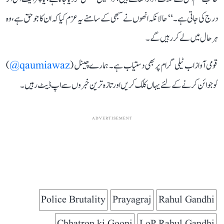
درج کی جاتی ہے۔‘‘ حالانکہ انھوں نے سبھی کے سامنے یہ عزم کیا کہ ان کا جو حق ہے، وہ
ہر حال میں لے کر رہیں گے۔
قومی آواز اب ٹیلی گرام پر بھی دستیاب ہے۔ ہمارے چینل (
qaumiawaz@
)
کو جوائن کرنے کے لئے یہاں کلک کریں اور تازہ ترین خبروں سے اپ ڈیٹ رہیں۔
ADVERTISEMENT
Police Brutality
Prayagraj
Rahul Gandhi