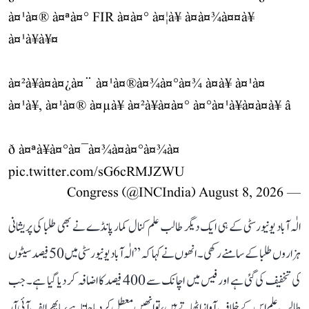
à¤¹à¤® à¤ªà¤° FIR à¤à¤° à¤¦à¥ à¤à¤¾à¤¤à¥
à¤¹à¥à¥¤
à¤²à¥à¤à¤¿à¤¨ à¤¹à¤®à¤¾à¤°à¤¾ à¤à¥ à¤¹à¤
à¤¹à¥, à¤¹à¤® à¤µà¥ à¤²à¥à¤à¤° à¤°à¤¹à¥à¤à¤à¥ â
ð à¤ªà¥à¤°à¤¯à¤¾à¤à¤°à¤¾à¤
pic.twitter.com/sG6cRMJZWU
August 8, 2026
— Congress (@INCIndia)
الٰہ آباد یونیورسٹی کے ہی ایک دیگر طالب علم کنال کمار پانڈے نے بھی طلبا کی پریشانی
ہزاروں طلبا کے سامنے رکھی۔ انھوں نے کہا کہ ’’الٰہ آباد یونیورسٹی میں 50 فیصد سیٹوں
کی تخفیف کی گئی ہے اور فیس میں اچانک سے 400 فیصد کا اضافہ کر دیا گیا ہے۔ جب
طالب علم اس کے خلاف آواز اٹھاتے ہیں، تو انھیں معطل کر دیا جاتا ہے، یا پھر ایف آئی آر