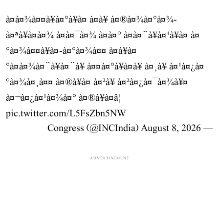
à¤à¤¾à¤¤à¥à¤°à¥à¤ à¤à¥ à¤®à¤¾à¤°à¤¾-
à¤ªà¥à¤à¤¾ à¤à¤¯à¤¾ à¤à¤° à¤à¤¨à¥à¤¹à¥à¤ à¤
°à¤¾à¤¤à¥à¤-à¤°à¤¾à¤¤ à¤à¥à¤
°à¤à¤¾à¤¨à¥à¤¨à¥ à¤¤à¤°à¥à¤à¥ à¤¸à¥ à¤¹à¤¿à¤
°à¤¾à¤¸à¤¤ à¤®à¥à¤ à¤²à¥ à¤²à¤¿à¤¯à¤¾à¥¤
à¤¬à¤¿à¤¹à¤¾à¤° à¤®à¥à¤â¦
pic.twitter.com/L5FsZbn5NW
August 8, 2026
— Congress (@INCIndia)
ADVERTISEMENT