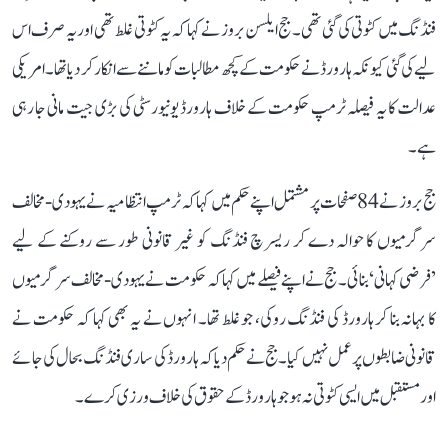
فنڈنگ میں کٹوتی کی گئی تھی۔ جج ایلسن بروز نے کہا کہ یہ کٹوتی غلط تھی اور یہ صرف اس
لیے کی گئی کیونکہ ہارورڈ نے حکومت کے کچھ مطالبات کو ماننے سے انکار کر دیا تھا۔ امریکی
عدالت کا یہ فیصلہ ٹرمپ حکومت کے خلاف ہارورڈ یونیورسٹی کی بڑی جیت مانی جا رہی
ہے۔
جج بروز نے 84 صفحات پر مشتمل اپنے حکم میں کہا کہ ٹرمپ انتظامیہ نے یہودی-مخالف
سرگرمیوں کا حوالہ دے کر ریسرچ فنڈنگ کو غیر قانونی طور سے روکنے کے لیے
’فرضی کہانی‘ بنائی۔ جج نے اپنے فیصلے میں کہا کہ حکومت نے یہودی-مخالف سرگرمیوں
کا بہانہ بنا کر ہارورڈ کی فنڈنگ روکی، جو غلط تھا۔ انہوں نے یہ بھی کہا کہ حکومت نے
قانونی ضابطوں پر عمل نہیں کیا۔ جج نے حکم دیا کہ ہارورڈ کی ساری فنڈنگ بحال کی جائے
اور مستقبل میں ایسی کٹوتی نہ ہو جو ہارورڈ کے حقوق کی خلاف ورزی کرے۔