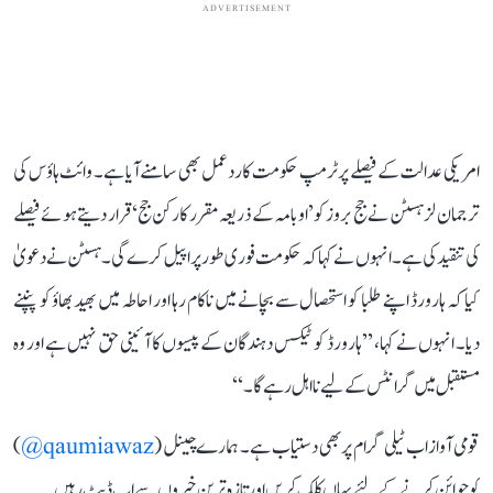
ADVERTISEMENT
امریکی عدالت کے فیصلے پر ٹرمپ حکومت کا ردعمل بھی سامنے آیا ہے۔ وائٹ ہاؤس کی
ترجمان لز ہسٹن نے جج بروز کو ’اوبامہ کے ذریعہ مقرر کارکن جج‘ قرار دیتے ہوئے فیصلے
کی تنقید کی ہے۔ انہوں نے کہا کہ حکومت فوری طور پر اپیل کرے گی۔ ہسٹن نے دعویٰ
کیا کہ ہارورڈ اپنے طلبا کو استحصال سے بچانے میں ناکام رہا اور احاطہ میں بھید بھاؤ کو پنپنے
دیا۔ انہوں نے کہا، ’’ہارورڈ کو ٹیکس دہندگان کے پیسوں کا آئینی حق نہیں ہے اور وہ
مستقبل میں گرانٹس کے لیے نااہل رہے گا۔‘‘
قومی آواز اب ٹیلی گرام پر بھی دستیاب ہے۔ ہمارے چینل (
qaumiawaz@
)
کو جوائن کرنے کے لئے یہاں کلک کریں اور تازہ ترین خبروں سے اپ ڈیٹ رہیں۔