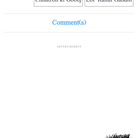
Chhatron ki Goonj
LoP Rahul Gandhi
Comment(s)
ADVERTISEMENT