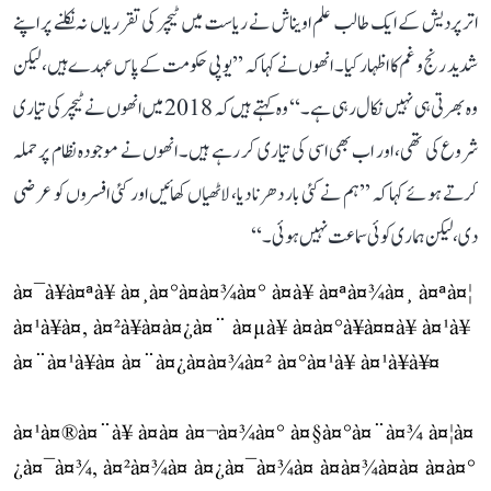
اتر پردیش کے ایک طالب علم اویناش نے ریاست میں ٹیچر کی تقرریاں نہ نکلنے پر اپنے
شدید رنج و غم کا اظہار کیا۔ انھوں نے کہا کہ ’’یوپی حکومت کے پاس عہدے ہیں، لیکن
وہ بھرتی ہی نہیں نکال رہی ہے۔‘‘ وہ کہتے ہیں کہ 2018 میں انھوں نے ٹیچر کی تیاری
شروع کی تھی، اور اب بھی اسی کی تیاری کر رہے ہیں۔ انھوں نے موجودہ نظام پر حملہ
کرتے ہوئے کہا کہ ’’ہم نے کئی بار دھرنا دیا، لاٹھیاں کھائیں اور کئی افسروں کو عرضی
دی، لیکن ہماری کوئی سماعت نہیں ہوئی۔‘‘
à¤¯à¥à¤ªà¥ à¤¸à¤°à¤à¤¾à¤° à¤à¥ à¤ªà¤¾à¤¸ à¤ªà¤¦
à¤¹à¥à¤, à¤²à¥à¤à¤¿à¤¨ à¤µà¥ à¤­à¤°à¥à¤¤à¥ à¤¹à¥
à¤¨à¤¹à¥à¤ à¤¨à¤¿à¤à¤¾à¤² à¤°à¤¹à¥ à¤¹à¥à¥¤
à¤¹à¤®à¤¨à¥ à¤à¤ à¤¬à¤¾à¤° à¤§à¤°à¤¨à¤¾ à¤¦à¤
¿à¤¯à¤¾, à¤²à¤¾à¤ à¤¿à¤¯à¤¾à¤ à¤à¤¾à¤à¤ à¤à¤°