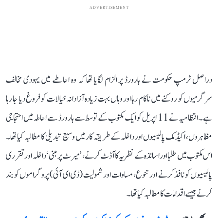
ADVERTISEMENT
دراصل ٹرمپ حکومت نے ہارورڈ پر الزام لگایا تھا کہ وہ احاطے میں یہودی مخالف
سرگرمیوں کو روکنے میں ناکام رہا اور وہاں بہت زیادہ آزادانہ خیالات کو فروغ دیا جا رہا
ہے۔ انتظامیہ نے 11 اپریل کو ایک مکتوب کے توسط سے ہارورڈ سے احاطہ میں احتجاجی
مظاہروں، اکیڈمک پالیسیوں اور داخلہ کے طریقہ کار میں وسیع تبدیلی کا مطالبہ کیا تھا۔
اس مکتوب میں طلبا اور اساتذہ کے نظریہ کا آڈٹ کرنے، ’میرٹ پر مبنی‘ داخلہ اور تقرری
پالیسیوں کو نافذ کرنے اور تنوع، مساوات اور شمولیت (ڈی ای آئی) پروگراموں کو بند
کرنے جیسے اقدامات کا مطالبہ کیا تھا۔