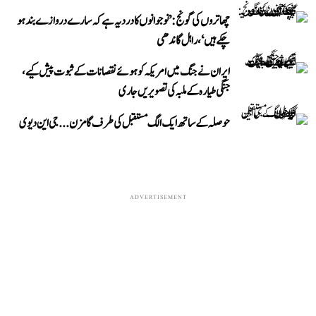
چھاتروں کی گونج: ’نوجوانوں کا درد یہ ہے کہ سارے دروازے بند ہو
چکے ہیں‘، راہل گاندھی
ایران نے جنگ میں امریکہ کو ہوئے نقصانات کے ثبوت پیش کیے،
جنگی طیارہ کے ملبہ کی تصویریں جاری
حوصلہ کے ساتھ ایک الگ مستقبل کی طرف گامزن... جی این دیوی
ADVERTISEMENT