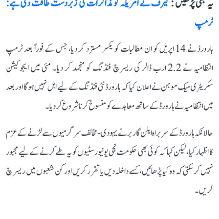
یہ بھی پڑھیں :
ٹیرف نے امریکہ کو مذاکرات کی زبردست طاقت دی ہے:
ٹرمپ
ہارورڈ نے 14 اپریل کو ان مطالبات کو یکسر مسترد کر دیا، جس کے فوراً بعد ٹرمپ
انتظامیہ نے 2.2 ارب ڈالر کی ریسرچ فنڈنگ کو منجمد کر دیا۔ مئی میں ایجوکیشن
سکریٹری میک موہن نے اعلان کیا کہ ہارورڈ نئی فنڈنگ کے لیے اہل نہیں ہوگا اور بعد
میں انتظامیہ نے ہارورڈ کے ساتھ معاہدے کو منسوخ کرنا شروع کر دیا۔
حالانکہ ہارورڈ کے سربراہ ایلن گاربر نے یہودی-مخالف سرگرمیوں سے لڑنے کے عزم
کا اظہار کیا، لیکن کہا کہ کوئی بھی حکومت نجی یونیورسٹیوں کو یہ طے کرنے کے لیے مجبور
نہیں کر سکتی کہ وہ کیا پڑھائیں، کسے داخلہ دیں یا تقرر کریں اور کن شعبوں میں ریسرچ
کریں۔