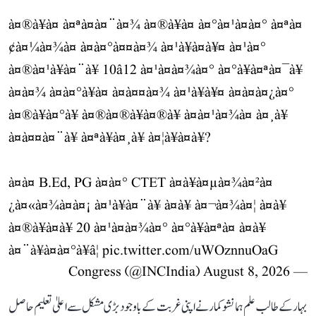
à¤®à¥à¤ à¤ªà¤à¤¨à¤¾ à¤®à¥à¤ à¤°à¤¹à¤à¤° à¤ªà¤
¢à¤¼à¤¾à¤ à¤à¤°à¤¤à¤¾ à¤¹à¥à¤à¥¤ à¤¹à¤°
à¤®à¤¹à¥à¤¨à¥ 10â12 à¤¹à¤à¤¾à¤° à¤°à¥à¤ªà¤¯à¥
à¤à¤¾ à¤à¤°à¥à¤ à¤à¤¤à¤¾ à¤¹à¥à¥¤ à¤à¤à¤¿à¤°
à¤®à¥à¤°à¥ à¤®à¤®à¥à¤®à¥ à¤à¤¹à¤¾à¤ à¤¸à¥
à¤à¤¤à¤¨à¥ à¤ªà¥à¤¸à¥ à¤¦à¥à¤à¥?
à¤à¤ B.Ed, PG à¤à¤° CTET à¤à¥à¤µà¤¾à¤²à¤
¿à¤«à¤¾à¤à¤¡ à¤¹à¥à¤¨à¥ à¤à¥ à¤¬à¤¾à¤¦ à¤­à¥
à¤®à¥à¤à¥ 20 à¤¹à¤à¤¾à¤° à¤°à¥à¤ªà¤ à¤à¥
à¤¨à¥à¤à¤°à¥â¦
pic.twitter.com/uWOznnuOaG
August 8, 2026
— Congress (@INCIndia)
بہار کے طالب علم ہمانشو کمار نے اپنی غربت کے باوجود بڑی مشکل سے اعلیٰ تعلیم حاصل