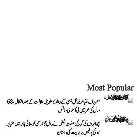
Most Popular
معروف فٹبالر لیونل میسی کے والد کا طویل علالت کے بعد انتقال، 68
سال کی عمر میں لی آخری سانس
چھاتروں کی گونج: صفت فیض نے راہل گاندھی کو سنائی پٹنہ میں طلبا پر
ہوئی پولیس بربریت کی داستان