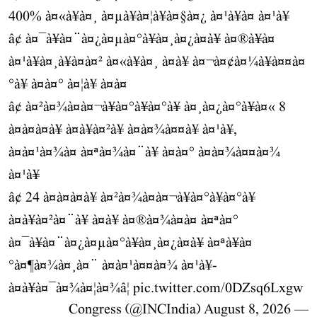
400% à¤«à¥à¤¸ à¤µà¥à¤¦à¥à¤§à¤¿ à¤¹à¥à¤ à¤¹à¥
â¢ à¤¯à¥à¤¨à¤¿à¤µà¤°à¥à¤¸à¤¿à¤à¥ à¤®à¥à¤
à¤¹à¥à¤¸à¥à¤à¤² à¤«à¥à¤¸ à¤à¥ à¤¬à¤¢à¤¼à¥à¤¤à¤
°à¥ à¤à¤° à¤¦à¥ à¤à¤
â¢ à¤²à¤¾à¤à¤¬à¥à¤°à¥à¤°à¥ à¤¸à¤¿à¤°à¥à¤« 8
à¤à¤à¤à¥ à¤à¥à¤²à¥ à¤à¤¾à¤¤à¥ à¤¹à¥,
à¤à¤¹à¤¾à¤ à¤ªà¤¾à¤¨à¥ à¤­à¤° à¤à¤¾à¤¤à¤¾
à¤¹à¥
â¢ 24 à¤à¤à¤à¥ à¤²à¤¾à¤à¤¬à¥à¤°à¥à¤°à¥
à¤à¥à¤²à¤¨à¥ à¤à¥ à¤®à¤¾à¤à¤ à¤ªà¤°
à¤¯à¥à¤¨à¤¿à¤µà¤°à¥à¤¸à¤¿à¤à¥ à¤ªà¥à¤
°à¤¶à¤¾à¤¸à¤¨ à¤à¤¹à¤¤à¤¾ à¤¹à¥-
à¤à¥à¤¯à¤¾à¤¦à¤¾â¦
pic.twitter.com/0DZsq6Lxgw
August 8, 2026
— Congress (@INCIndia)