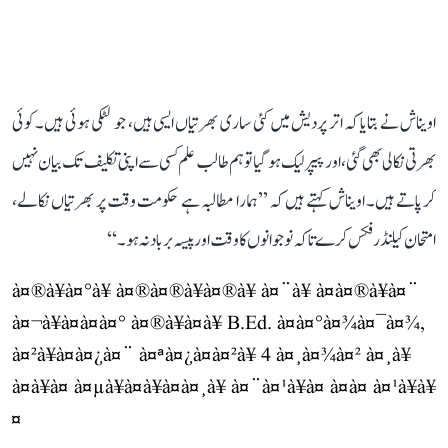
اویناش نے بتایا کہ اتر پردیش میں کئی ساری بھرتیاں ایسی ہیں، جو لٹکی ہوئی ہیں۔ کوئی
بھرتی نکالی بھی گئی، اور پیپر لیک ہو گیا تو ہم طالب علم کسی سے اپنی تکلیف تک بیان نہیں
کر پاتے ہیں۔ اویناش کہتے ہیں کہ ’’ہمارا مطالبہ ہے حکومت وقت پر بھرتیاں نکالے،
امتحان کیلنڈر فکس کرے تاکہ نوجوانوں کا وقت اور پیسہ برباد نہ ہو۔‘‘
à¤®à¥à¤°à¥ à¤®à¤®à¥à¤®à¥ à¤¨à¥ à¤à¤®à¥à¤¨
à¤¬à¥à¤à¤à¤° à¤®à¥à¤à¥ B.Ed. à¤à¤°à¤¾à¤¯à¤¾,
à¤²à¥à¤à¤¿à¤¨ à¤ªà¤¿à¤à¤²à¥ 4 à¤¸à¤¾à¤² à¤¸à¥
à¤à¥à¤ à¤µà¥à¤à¥à¤à¤¸à¥ à¤¨à¤¹à¥à¤ à¤à¤ à¤¹à¥à¥
¤