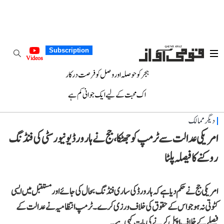
Subscription
Videos
ہجر کو حوصلہ اور وصل کو فرصت درکار
اک محبت کے لیے ایک جوانی کم ہے
دیگر ممالک
امریکی عدالت سے ٹرمپ کو جھٹکا، جج نے ہارورڈ یونیورسٹی کی فنڈنگ
روکنے کا فیصلہ پلٹا
امریکی جج نے حکم دیا ہے کہ ہارورڈ کی ساری فنڈنگ بحال کی جائے اور مستقبل میں ایسی
کٹوتی نہ ہو جو اس کے حقوق کی خلاف ورزی کرے۔ ٹرمپ انتظامیہ نے عدالت کے
فیصلے کے خلاف اپیل کرنے کی بات کہی ہے۔