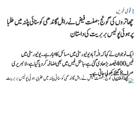
قومی خبریں
چھاتروں کی گونج: صفت فیض نے راہل گاندھی کو سنائی پٹنہ میں طلبا
پر ہوئی پولیس بربریت کی داستان
ایک نوجوان نے کہا کہ الٰہ آباد یونیورسٹی میں مسائل کا انبار ہے۔ یونیورسٹی میں
فیس 400 فیصد بڑھا دی گئی ہے، ہاسٹل فیس میں بھی اضافہ کر دیا گیا ہے، لائبریری
صرف 8 گھنٹے کھولی جاتی ہے۔