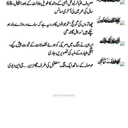
معروف فٹبالر لیونل میسی کے والد کا طویل علالت کے بعد انتقال، 68
سال کی عمر میں لی آخری سانس
چھاتروں کی گونج: ’نوجوانوں کا درد یہ ہے کہ سارے دروازے بند ہو
چکے ہیں‘، راہل گاندھی
ایران نے جنگ میں امریکہ کو ہوئے نقصانات کے ثبوت پیش کیے،
جنگی طیارہ کے ملبہ کی تصویریں جاری
حوصلہ کے ساتھ ایک الگ مستقبل کی طرف گامزن... جی این دیوی
ADVERTISEMENT