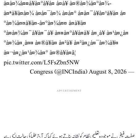
à¤à¤¾à¤¤à¥à¤°à¥à¤ à¤à¥ à¤®à¤¾à¤°à¤¾-
à¤ªà¥à¤à¤¾ à¤à¤¯à¤¾ à¤à¤° à¤à¤¨à¥à¤¹à¥à¤ à¤
°à¤¾à¤¤à¥à¤-à¤°à¤¾à¤¤ à¤à¥à¤
°à¤à¤¾à¤¨à¥à¤¨à¥ à¤¤à¤°à¥à¤à¥ à¤¸à¥ à¤¹à¤¿à¤
°à¤¾à¤¸à¤¤ à¤®à¥à¤ à¤²à¥ à¤²à¤¿à¤¯à¤¾à¥¤
à¤¬à¤¿à¤¹à¤¾à¤° à¤®à¥à¤â¦
pic.twitter.com/L5FsZbn5NW
August 8, 2026
— Congress (@INCIndia)
ADVERTISEMENT
صفت فیض نے موجودہ تعلیمی نظام کو نشانہ بناتے ہوئے کہا کہ آج طلبا کی حالت ایسی ہے