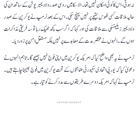
نہ ہوتی، اس کا کوئی امکان نہیں تھا۔ الاسکا میں روسی صدر ولادیمیر پوتن کے ساتھ ان کی
حالیہ ملاقات کسی ٹھوس نتیجے پر نہیں پہنچ سکی۔ اس کے بعد ٹرمپ نے یوکرین کے صدر
ولادیمیر زیلینسکی سے ملاقات کی اور کہا کہ اگر سب کچھ ٹھیک رہا تو سہ فریقی مذاکرات
ہوں گے۔ انہوں نے مختصر مدت کے معاہدے پر نہیں بلکہ مستقل امن پر زور دیا۔
ٹرمپ نے یہ بھی واضح کیا کہ امریکہ یوکرین میں اپنی فوج نہیں بھیجے گا۔ تاہم انہوں نے
دعویٰ کیا کہ یورپی اتحادی سکیورٹی ضمانتوں کے تحت یوکرین میں فوج بھیجنا چاہتے ہیں۔
ٹرمپ نے کہا کہ امریکہ دوسرے طریقوں سے مدد کرنے کو تیار ہے۔
ADVERTISEMENT