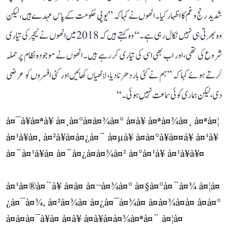
شدید رنج و غم کا اظہار کیا۔ انھوں نے کہا کہ ’’یوپی حکومت کے پاس عہدے ہیں، لیکن
وہ بھرتی ہی نہیں نکال رہی ہے۔‘‘ وہ کہتے ہیں کہ 2018 میں انھوں نے ٹیچر کی تیاری
شروع کی تھی، اور اب بھی اسی کی تیاری کر رہے ہیں۔ انھوں نے موجودہ نظام پر حملہ
کرتے ہوئے کہا کہ ’’ہم نے کئی بار دھرنا دیا، لاٹھیاں کھائیں اور کئی افسروں کو عرضی
دی، لیکن ہماری کوئی سماعت نہیں ہوئی۔‘‘
à¤¯à¥à¤ªà¥ à¤¸à¤°à¤à¤¾à¤° à¤à¥ à¤ªà¤¾à¤¸ à¤ªà¤¦
à¤¹à¥à¤, à¤²à¥à¤à¤¿à¤¨ à¤µà¥ à¤­à¤°à¥à¤¤à¥ à¤¹à¥
à¤¨à¤¹à¥à¤ à¤¨à¤¿à¤à¤¾à¤² à¤°à¤¹à¥ à¤¹à¥à¥¤
à¤¹à¤®à¤¨à¥ à¤à¤ à¤¬à¤¾à¤° à¤§à¤°à¤¨à¤¾ à¤¦à¤
¿à¤¯à¤¾, à¤²à¤¾à¤ à¤¿à¤¯à¤¾à¤ à¤à¤¾à¤à¤ à¤à¤°
à¤à¤à¤¯à¥à¤ à¤à¥ à¤à¥à¤à¤¾à¤ªà¤¨ à¤¦à¤