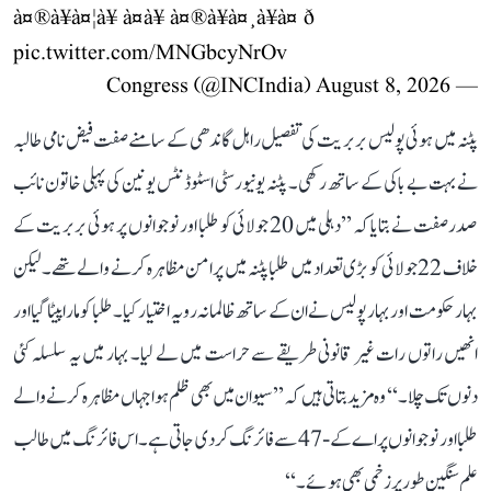
à¤®à¥à¤¦à¥ à¤à¥ à¤®à¥à¤¸à¥à¤ ð
pic.twitter.com/MNGbcyNrOv
August 8, 2026
— Congress (@INCIndia)
پٹنہ میں ہوئی پولیس بربریت کی تفصیل راہل گاندھی کے سامنے صفت فیض نامی طالبہ
نے بہت بے باکی کے ساتھ رکھی۔ پٹنہ یونیورسٹی اسٹوڈنٹس یونین کی پہلی خاتون نائب
صدر صفت نے بتایا کہ ’’دہلی میں 20 جولائی کو طلبا اور نوجوانوں پر ہوئی بربریت کے
خلاف 22 جولائی کو بڑی تعداد میں طلبا پٹنہ میں پرامن مظاہرہ کرنے والے تھے۔ لیکن
بہار حکومت اور بہار پولیس نے ان کے ساتھ ظالمانہ رویہ اختیار کیا۔ طلبا کو مارا پیٹا گیا اور
انھیں راتوں رات غیر قانونی طریقے سے حراست میں لے لیا۔ بہار میں یہ سلسلہ کئی
دنوں تک چلا۔‘‘ وہ مزید بتاتی ہیں کہ ’’سیوان میں بھی ظلم ہوا جہاں مظاہرہ کرنے والے
طلبا اور نوجوانوں پر اے کے-47 سے فائرنگ کر دی جاتی ہے۔ اس فائرنگ میں طالب
علم سنگین طور پر زخمی بھی ہوئے۔‘‘