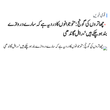
قومی خبریں
چھاتروں کی گونج: ’نوجوانوں کا درد یہ ہے کہ سارے دروازے
بند ہو چکے ہیں‘، راہل گاندھی