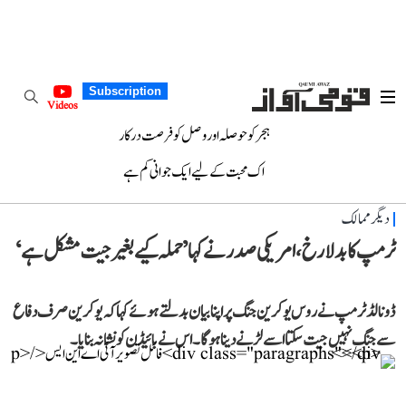
Subscription
Videos
ہجر کو حوصلہ اور وصل کو فرصت درکار
اک محبت کے لیے ایک جوانی کم ہے
دیگر ممالک
ٹرمپ کا بدلا رخ، امریکی صدر نے کہا ’حملہ کیے بغیر جیت مشکل ہے‘
ڈونالڈ ٹرمپ نے روس یوکرین جنگ پر اپنا بیان بدلتے ہوئے کہا کہ یوکرین صرف دفاع
سے جنگ نہیں جیت سکتا اسے لڑنے دینا ہوگا۔ اس نے بائیڈن کو نشانہ بنایا۔