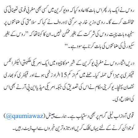
روس نے ایک بار پھر اس بات کا اعادہ کیا کہ وہ یوکرین میں کسی بھی مغربی فوجی تعیناتی کی
مخالفت کرے گا۔ روسی وزیر خارجہ سرگئی لاوروف نے کہا کہ سلامتی کی ضمانتوں پر
سنجیدہ بات چیت روس کی شرکت کے بغیر ممکن نہیں۔ ان کا کہنا تھا کہ ’’روس کے بغیر
سکیورٹی کی ضمانتوں کی بات کرنا بے سود ہے۔‘‘
دریں اثنا، روس نے مغربی یوکرین کے شہر موکاچیوو میں ایک امریکی ملکیتی الیکٹرانکس
فیکٹری پر میزائل حملہ کیا۔ حملے میں کم از کم 15 افراد زخمی ہوئے اور فیکٹری کو بھاری
نقصان پہنچا۔ یوکرینی حکام نے اس کی تصدیق کی جبکہ امریکی میڈیا این پی آر نے بھی اس
کی اطلاع دی۔
قومی آواز اب ٹیلی گرام پر بھی دستیاب ہے۔ ہمارے چینل (
qaumiawaz@
)
کو جوائن کرنے کے لئے یہاں کلک کریں اور تازہ ترین خبروں سے اپ ڈیٹ رہیں۔