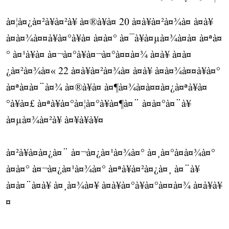
à¤¦à¤¿à¤²à¥à¤²à¥ à¤®à¥à¤ 20 à¤à¥à¤²à¤¾à¤ à¤à¥
à¤à¤¾à¤¤à¥à¤°à¥à¤ à¤à¤° à¤¯à¥à¤µà¤¾à¤à¤ à¤ªà¤
° à¤¹à¥à¤ à¤¬à¤°à¥à¤¬à¤°à¤¤à¤¾ à¤à¥ à¤à¤
¿à¤²à¤¾à¤« 22 à¤à¥à¤²à¤¾à¤ à¤à¥ à¤à¤¾à¤¤à¥à¤°
à¤ªà¤à¤¨à¤¾ à¤®à¥à¤ à¤¶à¤¾à¤à¤¤à¤¿à¤ªà¥à¤
°à¥à¤£ à¤ªà¥à¤°à¤¦à¤°à¥à¤¶à¤¨ à¤à¤°à¤¨à¥
à¤µà¤¾à¤²à¥ à¤¥à¥à¥¤
à¤²à¥à¤à¤¿à¤¨ à¤¬à¤¿à¤¹à¤¾à¤° à¤¸à¤°à¤à¤¾à¤°
à¤à¤° à¤¬à¤¿à¤¹à¤¾à¤° à¤ªà¥à¤²à¤¿à¤¸ à¤¨à¥
à¤à¤¨à¤à¥ à¤¸à¤¾à¤¥ à¤à¥à¤°à¥à¤°à¤¤à¤¾ à¤à¥à¥
¤