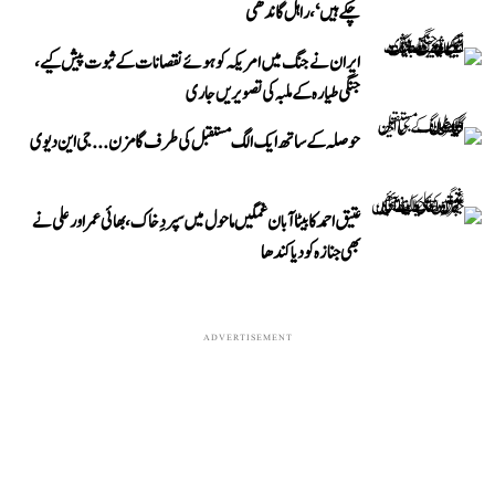
چکے ہیں‘، راہل گاندھی
ایران نے جنگ میں امریکہ کو ہوئے نقصانات کے ثبوت پیش کیے،
جنگی طیارہ کے ملبہ کی تصویریں جاری
حوصلہ کے ساتھ ایک الگ مستقبل کی طرف گامزن... جی این دیوی
عتیق احمد کا بیٹا آبان غمگین ماحول میں سپردِ خاک، بھائی عمر اور علی نے
بھی جنازہ کو دیا کندھا
ADVERTISEMENT