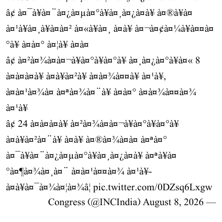
â¢ à¤¯à¥à¤¨à¤¿à¤µà¤°à¥à¤¸à¤¿à¤à¥ à¤®à¥à¤
à¤¹à¥à¤¸à¥à¤à¤² à¤«à¥à¤¸ à¤à¥ à¤¬à¤¢à¤¼à¥à¤¤à¤
°à¥ à¤à¤° à¤¦à¥ à¤à¤
â¢ à¤²à¤¾à¤à¤¬à¥à¤°à¥à¤°à¥ à¤¸à¤¿à¤°à¥à¤« 8
à¤à¤à¤à¥ à¤à¥à¤²à¥ à¤à¤¾à¤¤à¥ à¤¹à¥,
à¤à¤¹à¤¾à¤ à¤ªà¤¾à¤¨à¥ à¤­à¤° à¤à¤¾à¤¤à¤¾
à¤¹à¥
â¢ 24 à¤à¤à¤à¥ à¤²à¤¾à¤à¤¬à¥à¤°à¥à¤°à¥
à¤à¥à¤²à¤¨à¥ à¤à¥ à¤®à¤¾à¤à¤ à¤ªà¤°
à¤¯à¥à¤¨à¤¿à¤µà¤°à¥à¤¸à¤¿à¤à¥ à¤ªà¥à¤
°à¤¶à¤¾à¤¸à¤¨ à¤à¤¹à¤¤à¤¾ à¤¹à¥-
à¤à¥à¤¯à¤¾à¤¦à¤¾â¦
pic.twitter.com/0DZsq6Lxgw
August 8, 2026
— Congress (@INCIndia)