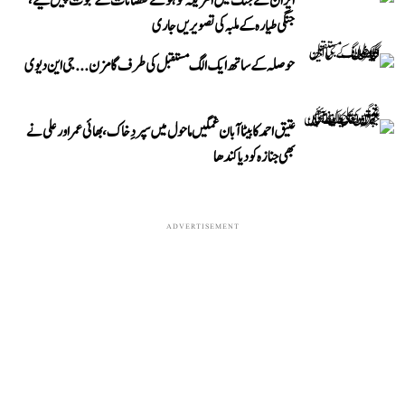
ایران نے جنگ میں امریکہ کو ہوئے نقصانات کے ثبوت پیش کیے،
جنگی طیارہ کے ملبہ کی تصویریں جاری
حوصلہ کے ساتھ ایک الگ مستقبل کی طرف گامزن... جی این دیوی
عتیق احمد کا بیٹا آبان غمگین ماحول میں سپردِ خاک، بھائی عمر اور علی نے
بھی جنازہ کو دیا کندھا
ADVERTISEMENT