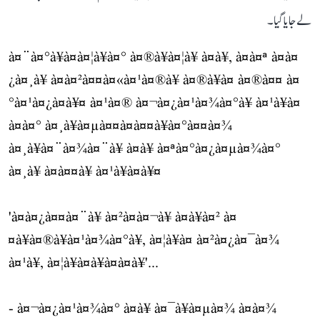
لے جایا گیا۔
à¤¨à¤°à¥à¤à¤¦à¥à¤° à¤®à¥à¤¦à¥ à¤à¥, à¤à¤ª à¤à¤
¿à¤¸à¥ à¤à¤²à¤¤à¤«à¤¹à¤®à¥ à¤®à¥à¤ à¤®à¤¤ à¤
°à¤¹à¤¿à¤à¥¤ à¤¹à¤® à¤¬à¤¿à¤¹à¤¾à¤°à¥ à¤¹à¥à¤
à¤à¤° à¤¸à¥à¤µà¤¤à¤à¤¤à¥à¤°à¤¤à¤¾
à¤¸à¥à¤¨à¤¾à¤¨à¥ à¤à¥ à¤ªà¤°à¤¿à¤µà¤¾à¤°
à¤¸à¥ à¤à¤¤à¥ à¤¹à¥à¤à¥¤
'à¤à¤¿à¤¤à¤¨à¥ à¤²à¤à¤¬à¥ à¤à¥à¤² à¤
¤à¥à¤®à¥à¤¹à¤¾à¤°à¥, à¤¦à¥à¤ à¤²à¤¿à¤¯à¤¾
à¤¹à¥, à¤¦à¥à¤à¥à¤à¤à¥'...
- à¤¬à¤¿à¤¹à¤¾à¤° à¤à¥ à¤¯à¥à¤µà¤¾ à¤à¤¾