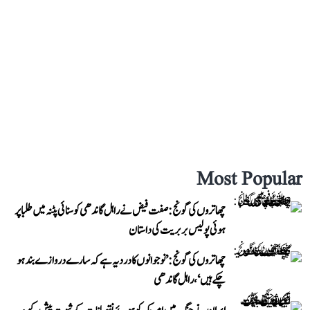
Most Popular
چھاتروں کی گونج: صفت فیض نے راہل گاندھی کو سنائی پٹنہ میں طلبا پر
ہوئی پولیس بربریت کی داستان
چھاتروں کی گونج: ’نوجوانوں کا درد یہ ہے کہ سارے دروازے بند ہو
چکے ہیں‘، راہل گاندھی