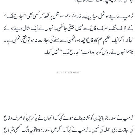
ٹرمپ نے اپنے سوشل میڈیا پلیٹ فارم ٹروتھ سوشل پر لکھا کہ کسی بھی ’’جارح ملک‘‘
کے خلاف جنگ صرف دفاع سے نہیں جیتی جا سکتی۔ انہوں نے ایک مثال دیتے ہوئے
کہا کہ اگر ایک عظیم ٹیم کا دفاع اچھا ہو، لیکن اسے حملے کی اجازت نہ ہو تو فتح ناممکن ہے۔
تاہم انہوں نے روس کو براہ راست ’’جارح ملک‘‘ نہیں کہا۔
ADVERTISEMENT
ٹرمپ نے صدر جو بائیڈن کو نشانہ بناتے ہوئے کہا کہ انہوں نے یوکرین کو صرف دفاع
کی اجازت دی، حملہ کی نہیں ۔ ٹرمپ نے کہا کہ اگر میں صدر ہوتا تو یہ جنگ کبھی شروع