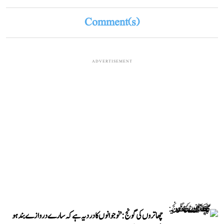
Comment(s)
ADVERTISEMENT
چھاتروں کی گونج: ’نوجوانوں کا درد یہ ہے کہ سارے دروازے بند ہو