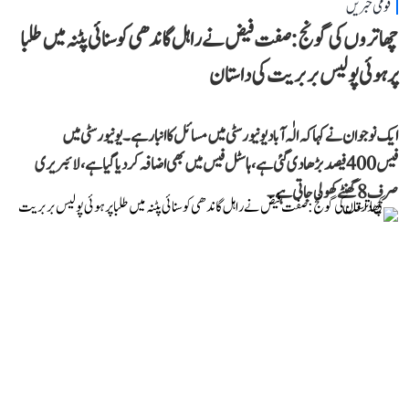
قومی خبریں
چھاتروں کی گونج: صفت فیض نے راہل گاندھی کو سنائی پٹنہ میں طلبا
پر ہوئی پولیس بربریت کی داستان
ایک نوجوان نے کہا کہ الٰہ آباد یونیورسٹی میں مسائل کا انبار ہے۔ یونیورسٹی میں
فیس 400 فیصد بڑھا دی گئی ہے، ہاسٹل فیس میں بھی اضافہ کر دیا گیا ہے، لائبریری
صرف 8 گھنٹے کھولی جاتی ہے۔