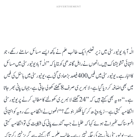
ADVERTISEMENT
الٰہ آباد یونیورسٹی میں زیر تعلیم ایک طالب علم نے کچھ ایسے مسائل سامنے رکھے، جو
انتہائی تشویشناک ہیں۔ انھوں نے راہل گاندھی کو بتایا کہ ’’الٰہ آباد یونیورسٹی میں مسائل
کا انبار ہے۔ یونیورسٹی میں فیس 400 فیصد بڑھا دی گئی ہے، یونیورسٹی میں ہاسٹل کی فیس
میں بھی اضافہ کر دیا گیا ہے، لائبریری صرف 8 گھنٹے کھولی جاتی ہے، جہاں پانی بھر جاتا
ہے۔‘‘ وہ یہ بھی کہتے ہیں کہ ’’24 گھنٹے لائبریری کھولنے کا مطالبہ کرنے پر یونیورسٹی
انتظامیہ کہتی ہے– زیادہ پڑھ کر کیا کلکٹر بنو گے؟‘‘ انھوں نے انتظامیہ کے رویہ کو انتہائی
افسوسناک ٹھہراتے ہوئے کہا کہ طلبا نے جب گندے پانی کی شکایت کی تو انتظامیہ کہتی
ہے– یونیورسٹی پانی پینے کی جگہ نہیں ہے۔ طالب علم یہ بھی کہنے سے گریز نہیں کرتا کہ