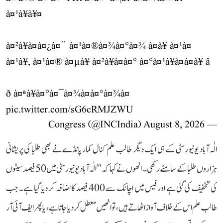
à¤¹à¥à¥¤
à¤²à¥à¤à¤¿à¤¨ à¤¹à¤®à¤¾à¤°à¤¾ à¤à¥ à¤¹à¤
à¤¹à¥, à¤¹à¤® à¤µà¥ à¤²à¥à¤à¤° à¤°à¤¹à¥à¤à¤à¥ â
ð à¤ªà¥à¤°à¤¯à¤¾à¤à¤°à¤¾à¤
pic.twitter.com/sG6cRMJZWU
August 8, 2026
— Congress (@INCIndia)
الٰہ آباد یونیورسٹی کے ہی ایک دیگر طالب علم کنال کمار پانڈے نے بھی طلبا کی پریشانی
ہزاروں طلبا کے سامنے رکھی۔ انھوں نے کہا کہ ’’الٰہ آباد یونیورسٹی میں 50 فیصد سیٹوں
کی تخفیف کی گئی ہے اور فیس میں اچانک سے 400 فیصد کا اضافہ کر دیا گیا ہے۔ جب
طالب علم اس کے خلاف آواز اٹھاتے ہیں، تو انھیں معطل کر دیا جاتا ہے، یا پھر ایف آئی آر