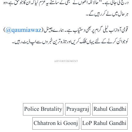
درج کی جاتی ہے۔‘‘ حالانکہ انھوں نے سبھی کے سامنے یہ عزم کیا کہ ان کا جو حق ہے، وہ
ہر حال میں لے کر رہیں گے۔
قومی آواز اب ٹیلی گرام پر بھی دستیاب ہے۔ ہمارے چینل (
qaumiawaz@
)
کو جوائن کرنے کے لئے یہاں کلک کریں اور تازہ ترین خبروں سے اپ ڈیٹ رہیں۔
ADVERTISEMENT
Police Brutality
Prayagraj
Rahul Gandhi
Chhatron ki Goonj
LoP Rahul Gandhi