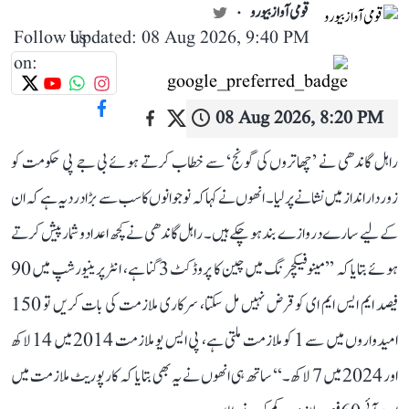
قومی آواز بیورو
Follow us
Updated: 08 Aug 2026, 9:40 PM
on:
08 Aug 2026, 8:20 PM
راہل گاندھی نے ’چھاتروں کی گونج‘ سے خطاب کرتے ہوئے بی جے پی حکومت کو
زوردار انداز میں نشانے پر لیا۔ انھوں نے کہا کہ نوجوانوں کا سب سے بڑا درد یہ ہے کہ ان
کے لیے سارے دروازے بند ہو چکے ہیں۔ راہل گاندھی نے کچھ اعداد و شمار پیش کرتے
ہوئے بتایا کہ ’’مینوفیکچرنگ میں چین کا پروڈکٹ 3 گنا ہے، انٹرپرینیورشپ میں 90
فیصد ایم ایس ایم ای کو قرض نہیں مل سکتا، سرکاری ملازمت کی بات کریں تو 150
امیدواروں میں سے 1 کو ملازمت ملتی ہے، پی ایس یو ملازمت 2014 میں 14 لاکھ
اور 2024 میں 7 لاکھ۔‘‘ ساتھ ہی انھوں نے یہ بھی بتایا کہ کارپوریٹ ملازمت میں