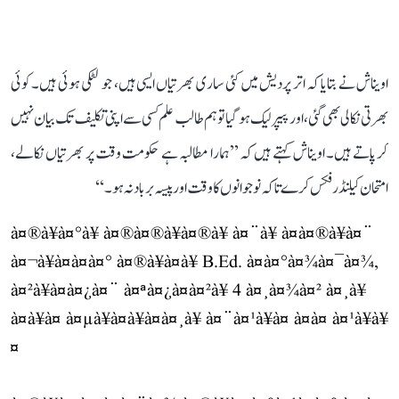
اویناش نے بتایا کہ اتر پردیش میں کئی ساری بھرتیاں ایسی ہیں، جو لٹکی ہوئی ہیں۔ کوئی
بھرتی نکالی بھی گئی، اور پیپر لیک ہو گیا تو ہم طالب علم کسی سے اپنی تکلیف تک بیان نہیں
کر پاتے ہیں۔ اویناش کہتے ہیں کہ ’’ہمارا مطالبہ ہے حکومت وقت پر بھرتیاں نکالے،
امتحان کیلنڈر فکس کرے تاکہ نوجوانوں کا وقت اور پیسہ برباد نہ ہو۔‘‘
à¤®à¥à¤°à¥ à¤®à¤®à¥à¤®à¥ à¤¨à¥ à¤à¤®à¥à¤¨
à¤¬à¥à¤à¤à¤° à¤®à¥à¤à¥ B.Ed. à¤à¤°à¤¾à¤¯à¤¾,
à¤²à¥à¤à¤¿à¤¨ à¤ªà¤¿à¤à¤²à¥ 4 à¤¸à¤¾à¤² à¤¸à¥
à¤à¥à¤ à¤µà¥à¤à¥à¤à¤¸à¥ à¤¨à¤¹à¥à¤ à¤à¤ à¤¹à¥à¥
¤