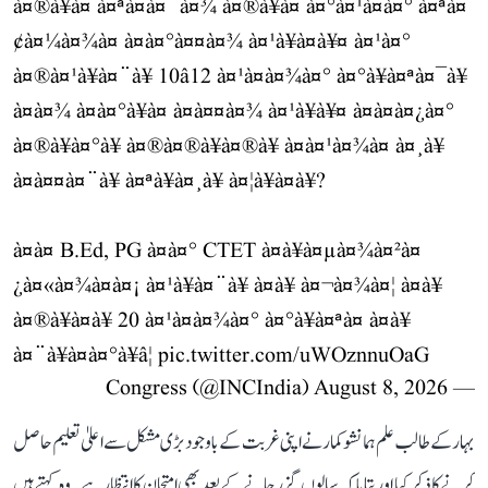
à¤®à¥à¤ à¤ªà¤à¤¨à¤¾ à¤®à¥à¤ à¤°à¤¹à¤à¤° à¤ªà¤
¢à¤¼à¤¾à¤ à¤à¤°à¤¤à¤¾ à¤¹à¥à¤à¥¤ à¤¹à¤°
à¤®à¤¹à¥à¤¨à¥ 10â12 à¤¹à¤à¤¾à¤° à¤°à¥à¤ªà¤¯à¥
à¤à¤¾ à¤à¤°à¥à¤ à¤à¤¤à¤¾ à¤¹à¥à¥¤ à¤à¤à¤¿à¤°
à¤®à¥à¤°à¥ à¤®à¤®à¥à¤®à¥ à¤à¤¹à¤¾à¤ à¤¸à¥
à¤à¤¤à¤¨à¥ à¤ªà¥à¤¸à¥ à¤¦à¥à¤à¥?
à¤à¤ B.Ed, PG à¤à¤° CTET à¤à¥à¤µà¤¾à¤²à¤
¿à¤«à¤¾à¤à¤¡ à¤¹à¥à¤¨à¥ à¤à¥ à¤¬à¤¾à¤¦ à¤­à¥
à¤®à¥à¤à¥ 20 à¤¹à¤à¤¾à¤° à¤°à¥à¤ªà¤ à¤à¥
à¤¨à¥à¤à¤°à¥â¦
pic.twitter.com/uWOznnuOaG
August 8, 2026
— Congress (@INCIndia)
بہار کے طالب علم ہمانشو کمار نے اپنی غربت کے باوجود بڑی مشکل سے اعلیٰ تعلیم حاصل
کرنے کا ذکر کیا اور بتایا کہ سالوں گزر جانے کے بعد بھی امتحان کا انتظار ہے۔ وہ کہتے ہیں