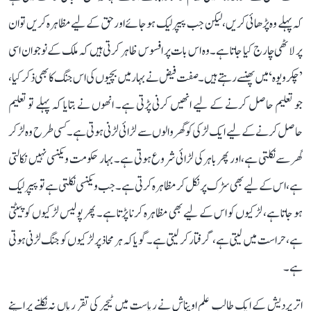
کہ پہلے وہ پڑھائی کریں، لیکن جب پیپر لیک ہو جائے اور حق کے لیے مظاہرہ کریں تو ان
پر لاٹھی چارج کیا جاتا ہے۔ وہ اس بات پر افسوس ظاہر کرتی ہیں کہ ملک کے نوجوان اسی
’چکرویوہ‘ میں پھنسے رہتے ہیں۔ صفت فیض نے بہار میں بچیوں کی اس جنگ کا بھی ذکر کیا،
جو تعلیم حاصل کرنے کے لیے انھیں کرنی پڑتی ہے۔ انھوں نے بتایا کہ پہلے تو تعلیم
حاصل کرنے کے لیے ایک لڑکی کو گھر والوں سے لڑائی لڑنی ہوتی ہے۔ کسی طرح وہ لڑ کر
گھر سے نکلتی ہے، اور پھر باہر کی لڑائی شروع ہوتی ہے۔ بہار حکومت ویکنسی نہیں نکالتی
ہے، اس کے لیے بھی سڑک پر نکل کر مظاہرہ کرتی ہے۔ جب ویکنسی نکلتی ہے تو پیپر لیک
ہو جاتا ہے، لڑکیوں کو اس کے لیے بھی مظاہرہ کرنا پڑتا ہے۔ پھر پولیس لڑکیوں کو پیٹتی
ہے، حراست میں لیتی ہے، گرفتار کر لیتی ہے۔ گویا کہ ہر محاذ پر لڑکیوں کو جنگ لڑنی ہوتی
ہے۔
اتر پردیش کے ایک طالب علم اویناش نے ریاست میں ٹیچر کی تقرریاں نہ نکلنے پر اپنے