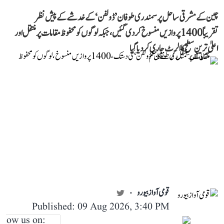
چین کے مشرقی ساحل پر سمندری طوفان ’ڈولفن‘ کے خدشے کے پیش نظر
تقریباً 1400 پروازیں منسوخ کر دی گئیں، جبکہ لوگوں کو محفوظ مقامات پر منتقل اور
اعلیٰ ترین سطح کا الرٹ جاری کر دیا گیا
قومی آواز بیورو
Published: 09 Aug 2026, 3:40 PM
llow us on: