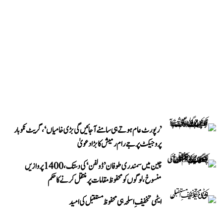
’رپورٹ عام ہوتے ہی سامنے آ جائیں گی بڑی خامیاں‘، گریٹ نکوبار
پروجیکٹ پر جے رام رمیش کا بڑا دعویٰ
چین میں سمندری طوفان ’ڈولفن‘ کی دستک، 1400 پروازیں
منسوخ، لوگوں کو محفوظ مقامات پر منتقل کرنے کا حکم
ایٹمی تخفیفِ اسلحہ ہی محفوظ مستقبل کی امید