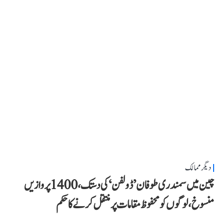
دیگر ممالک
چین میں سمندری طوفان ’ڈولفن‘ کی دستک، 1400 پروازیں
منسوخ، لوگوں کو محفوظ مقامات پر منتقل کرنے کا حکم