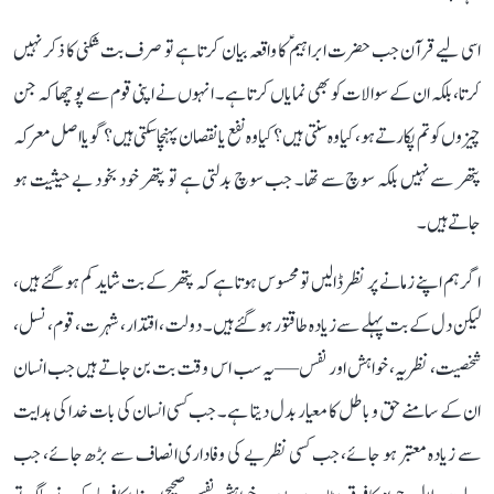
اسی لیے قرآن جب حضرت ابراہیمؑ کا واقعہ بیان کرتا ہے تو صرف بت شکنی کا ذکر نہیں
کرتا، بلکہ ان کے سوالات کو بھی نمایاں کرتا ہے۔ انہوں نے اپنی قوم سے پوچھا کہ جن
چیزوں کو تم پکارتے ہو، کیا وہ سنتی ہیں؟ کیا وہ نفع یا نقصان پہنچا سکتی ہیں؟ گویا اصل معرکہ
پتھر سے نہیں بلکہ سوچ سے تھا۔ جب سوچ بدلتی ہے تو پتھر خود بخود بے حیثیت ہو
جاتے ہیں۔
اگر ہم اپنے زمانے پر نظر ڈالیں تو محسوس ہوتا ہے کہ پتھر کے بت شاید کم ہو گئے ہیں،
لیکن دل کے بت پہلے سے زیادہ طاقتور ہو گئے ہیں۔ دولت، اقتدار، شہرت، قوم، نسل،
شخصیت، نظریہ، خواہش اور نفس—یہ سب اس وقت بت بن جاتے ہیں جب انسان
ان کے سامنے حق و باطل کا معیار بدل دیتا ہے۔ جب کسی انسان کی بات خدا کی ہدایت
سے زیادہ معتبر ہو جائے، جب کسی نظریے کی وفاداری انصاف سے بڑھ جائے، جب