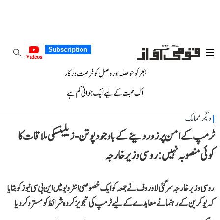
Subscription
Videos
ہجر کو حوصلہ اور وصل کو فرصت درکار
اک محبت کے لیے ایک جوانی کم ہے
دیگر ممالک
ٹرمپ کے امن پر زور دینے کے باوجود پوتن-زیلینسکی ملاقات کا
کوئی منصوبہ نہیں: روسی وزیر خارجہ
روسی وزیر خارجہ سرگئی لاوروف نے جمعہ کو ایک خصوصی انٹرویو میں این بی سی نیوز کو بتایا
کہ یوکرین کے رہنما نے معاہدے کے لیے ٹرمپ کی تجویز کردہ شرائط کو مسترد کر دیا
ہے۔