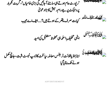
’رپورٹ عام ہوتے ہی سامنے آ جائیں گی بڑی خامیاں‘، گریٹ نکوبار
پروجیکٹ پر جے رام رمیش کا بڑا دعویٰ
کیا بت صرف پتھر کے ہوتے ہیں؟...ایف اے مجیب
ایٹمی تخفیفِ اسلحہ ہی محفوظ مستقبل کی امید
ایئر انڈیا فلائٹ ٹربلنس معاملہ، پائلٹ کا ڈوپ ٹیسٹ مثبت، جانچ مکمل
ہونے تک ہٹایا گیا
ADVERTISEMENT