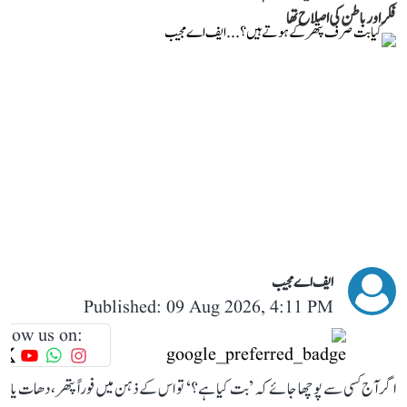
فکر اور باطن کی اصلاح تھا
ایف اے مجیب
Published: 09 Aug 2026, 4:11 PM
llow us on:
اگر آج کسی سے پوچھا جائے کہ ’بت کیا ہے؟‘ تو اس کے ذہن میں فوراً پتھر، دھات یا