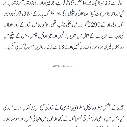
سال سے زائد عمر کا ایک بوڑھا شخص بھی شامل ہے، جو تیز ہواؤں کی زد میں آ کر زمین پر گر
گیا اور اس کا سر پھٹ گیا۔ علاقائی یوٹیلیٹی اوکی ناوا الیکٹرک پاور کے مطابق اتوار کی دوپہر
تک اوکی ناوا کے 5290 گھروں میں بجلی غائب تھی۔ تائیوان میں اتوار کے روز طوفان
کی وجہ سے جزیرے کے شمال میں شدید بارشیں اور تیز ہوائیں چلیں، جس کے نتیجے میں
درجنوں فیری سروسز روک دی گئیں اور 180 سے زائد پروازیں منسوخ کر دی گئیں۔
ADVERTISEMENT
چین کے نیشنل میٹرولوجیکل سنٹر (این ایم سی) نے اتوار کی صبح ’ریڈ ٹائفون الرٹ‘ جاری
کیا، جس میں وسطی اور مشرقی جھجیانگ کے کچھ علاقوں میں انتہائی شدید اور موسلا دھار