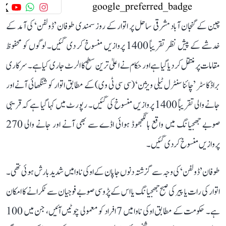
چین کے گنجان آباد مشرقی ساحل پر اتوار کے روز سمندی طوفان ’ڈولفن‘ کی آمد کے
خدشے کے پیش نظر تقریباً 1400 پروازیں منسوخ کر دی گئیں۔ لوگوں کو محفوظ
مقامات پر منتقل کر دیا گیا ہے اور حکام نے اعلیٰ ترین سطح کا الرٹ جاری کیا ہے۔ سرکاری
براڈکاسٹر ’چائنا سنٹرل ٹیلی ویژن‘ (سی سی ٹی وی) کے مطابق اتوار کو شنگھائی آنے اور
جانے والی تقریباً 1400 پروازیں منسوخ کی گئیں۔ رپورٹ میں کہا گیا ہے کہ قریبی
صوبے جھجیانگ میں واقع ہانگجھوڈ ہوائی اڈے سے بھی آنے اور جانے والی 270
پروازیں منسوخ کر دی گئیں۔
طوفان ’ڈولفن‘ کی وجہ سے گزشتہ دنوں جاپان کے اوکی ناوا میں شدید بارش ہوئی تھی۔
اتوار کی رات یا پیر کی صبح جھجیانگ یا اس کے پڑوسی صوبے فوجیان سے ٹکرانے کا امکان
ہے۔ حکومت کے مطابق اوکی ناوا میں 7 افراد کو معمولی چوٹیں آئیں، جن میں 100