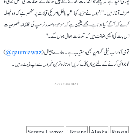
پوری امید ہے کہ پہلے جو اقدامات اٹھائے گئے ہیں وہ ہمارے تعلقات کی مکمل بحالی کا
صرف آغاز ہیں۔" انہوں نے مزید کہا، "یہ بالکل امریکی قیادت پر منحصر ہے کہ وہ فیصلہ
کرے کہ آگے کیا ہوتا ہے۔ مجھے یقین ہے کہ موجودہ صدر ٹرمپ کی قائدانہ خصوصیات
اس بات کی اچھی ضمانت ہیں کہ تعلقات بحال ہوں گے۔"
قومی آواز اب ٹیلی گرام پر بھی دستیاب ہے۔ ہمارے چینل (
qaumiawaz@
)
کو جوائن کرنے کے لئے یہاں کلک کریں اور تازہ ترین خبروں سے اپ ڈیٹ رہیں۔
ADVERTISEMENT
Sergey Lavrov
Ukraine
Alaska
Russia