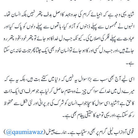
شاید یہی وجہ ہے کہ انبیائے کرام کی جدوجہد کا اصل ہدف پتھر نہیں بلکہ انسان تھا۔
انہوں نے مجسموں سے پہلے ذہنوں کو آزاد کیا، ہاتھوں سے پہلے دلوں کو پاک کیا اور
عبادت سے پہلے فکر کی اصلاح کی۔ کیونکہ جب دل خدا کا ہو جائے تو پتھر خود بخود پتھر رہ
جاتے ہیں، اور جب دل کسی اور کا ہو جائے تو انسان خود بھی ایک چلتا پھرتا بت خانہ بن سکتا
ہے۔
اسی لیے آج بھی سب سے بڑا سوال یہ نہیں کہ دنیا میں کتنے بت ہیں، بلکہ یہ ہے کہ
میرے دل میں خدا کے سوا کس چیز نے وہ مقام حاصل کر لیا ہے جو صرف اسی ایک ذات
کا حق ہے؟ شاید اسی سوال کا سچا جواب انسان کو شرک کی ہر پرانی اور نئی شکل سے محفوظ
رکھ سکتا ہے، اور یہی توحید کا حقیقی پیغام بھی ہے۔
قومی آواز اب ٹیلی گرام پر بھی دستیاب ہے۔ ہمارے چینل (
qaumiawaz@
)