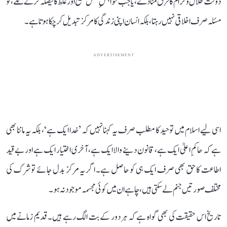
دولت حلال و حرام کا فرق مٹا دے، یا جب خواہشِ نفس صحیح اور غلط کا فیصلہ کرنے لگے، تو
مسئلہ صرف اخلاقی نہیں رہتا، بلکہ انسان اپنی زندگی کا مرکز تبدیل کر چکا ہوتا ہے۔
ADVERTISEMENT
اسی لیے اسلام میں توحید کا مطلب صرف یہ کہنا نہیں کہ ’خدا ایک ہے‘، بلکہ یہ ماننا بھی
ہے کہ حاکمِ اعلیٰ ایک ہے، قانون دینے والا ایک ہے، آخری اختیار ایک ہے اور بے قید
اطاعت کا حق بھی صرف ایک ہی کو حاصل ہے۔ اگر یہ مرکز بدل جائے تو شرک کی
مختلف صورتیں جنم لے سکتی ہیں، چاہے ان میں کوئی مجسمہ موجود نہ ہو۔
تاریخ اس حقیقت کی بھی گواہ ہے کہ ہر دور کے بت الگ رہے ہیں۔ قدیم زمانے میں