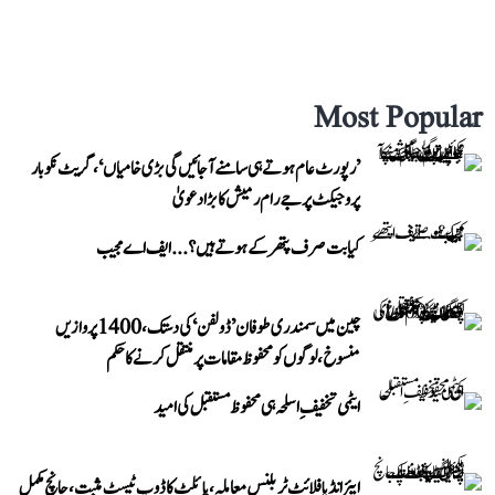
Most Popular
’رپورٹ عام ہوتے ہی سامنے آ جائیں گی بڑی خامیاں‘، گریٹ نکوبار
پروجیکٹ پر جے رام رمیش کا بڑا دعویٰ
کیا بت صرف پتھر کے ہوتے ہیں؟...ایف اے مجیب
چین میں سمندری طوفان ’ڈولفن‘ کی دستک، 1400 پروازیں
منسوخ، لوگوں کو محفوظ مقامات پر منتقل کرنے کا حکم
ایٹمی تخفیفِ اسلحہ ہی محفوظ مستقبل کی امید
ایئر انڈیا فلائٹ ٹربلنس معاملہ، پائلٹ کا ڈوپ ٹیسٹ مثبت، جانچ مکمل