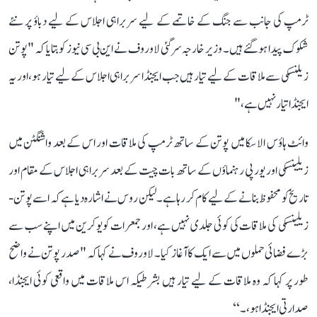
ٹرمپ کی جانب سے جنگ کے خاتمے کے لیے سربراہی اجلاس کے لیے دباؤ پر نئے
شکوک پیدا ہو گئے ہیں۔ وزیر خارجہ سرگئی لاوروف نے این بی سی نیوز کو بتایا کہ "پوتن
زیلنسکی سے ملاقات کے لیے تیار ہیں جب ایجنڈا سربراہی اجلاس کے لیے تیار ہو، اور یہ
ایجنڈا تیار نہیں ہے،"
وائٹ ہاؤس الاسکا میں پوتن کے ساتھ ٹرمپ کی ملاقات اور اس کے بعد واشنگٹن میں
زیلینسکی اور یورپی رہنماؤں کے ساتھ بات چیت کے بعد سربراہی اجلاس کے مقام اور
تاریخ کو محفوظ بنانے کے لیے کام کر رہا ہے۔ لیکن روس نے اشارہ دیا ہے کہ اسے پوتن-
زیلینسکی کی ملاقات کی کوئی جلدی نہیں ہے، اور جمعرات کو یوکرین میں اپنے سب سے
بڑے فضائی حملوں میں سے ایک کا آغاز کیا۔ لاوروف نے کہا کہ "صدر پوتن نے واضح
طور پر کہا کہ وہ ملاقات کے لیے تیار ہیں بشرطیکہ اس ملاقات میں واقعی کوئی ایجنڈا،
صدارتی ایجنڈا ہو،۔‘‘