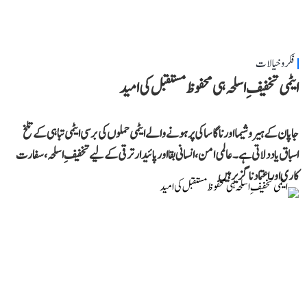
فکر و خیالات
ایٹمی تخفیفِ اسلحہ ہی محفوظ مستقبل کی امید
جاپان کے ہیروشیما اور ناگاساکی پر ہونے والے ایٹمی حملوں کی برسی ایٹمی تباہی کے تلخ
اسباق یاد دلاتی ہے۔ عالمی امن، انسانی بقا اور پائیدار ترقی کے لیے تخفیفِ اسلحہ، سفارت
کاری اور اعتماد ناگزیر ہیں