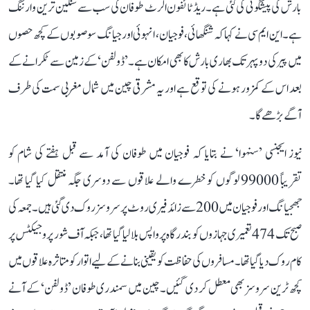
بارش کی پیشگوئی کی گئی ہے۔ ریڈ ٹائفون الرٹ طوفان کی سب سے سنگین ترین وارننگ
ہے۔ این ایم سی نے کہا کہ شنگھائی، فوجیان، انہوئی اور جیانگ سو صوبوں کے کچھ حصوں
میں پیر کی دوپہر تک بھاری بارش کا بھی امکان ہے۔ ’ڈولفن‘ کے زمین سے ٹکرانے کے
بعد اس کے کمزور ہونے کی توقع ہے اور یہ مشرقی چین میں شمال مغربی سمت کی طرف
آگے بڑھے گا۔
نیوز ایجنسی ’سنہوا‘ نے بتایا کہ فوجیان میں طوفان کی آمد سے قبل ہفتے کی شام کو
تقریباً 99000 لوگوں کو خطرے والے علاقوں سے دوسری جگہ منتقل کیا گیا تھا۔
جھجیانگ اور فوجیان میں 200 سے زائد فیری روٹ پر سروسز روک دی گئی ہیں۔ جمعہ کی
صبح تک 474 تعمیری جہازوں کو بندرگاہ پر واپس بلا لیا گیا تھا، جبکہ آف شور پروجیکٹس پر
کام روک دیا گیا تھا۔ مسافروں کی حفاظت کو یقینی بنانے کے لیے اتوار کو متاثرہ علاقوں میں
کچھ ٹرین سروسز بھی معطل کر دی گئیں۔ چین میں سمندری طوفان ’ڈولفن‘ کے آنے