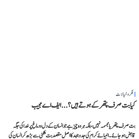
فکر و خیالات
کیا بت صرف پتھر کے ہوتے ہیں؟...ایف اے مجیب
بت صرف پتھر یا مجسمہ نہیں، بلکہ ہر وہ چیز ہے جو انسان کے دل و دماغ پر خدا کی جگہ
قابض ہو جائے۔ انبیائے کرام کی جدوجہد کا اصل مقصد بت شکنی سے بڑھ کر انسان کی