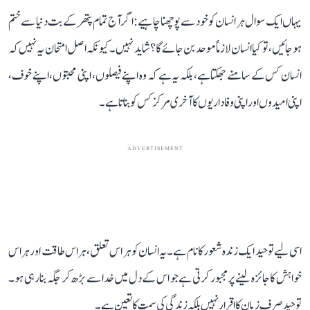
یہاں ایک سوال ہر انسان کو خود سے پوچھنا چاہیے: اگر آج تمام پتھر کے بت دنیا سے ختم
ہو جائیں، تو کیا انسان لازماً موحد بن جائے گا؟ شاید نہیں۔ کیونکہ اصل امتحان یہ نہیں کہ
انسان کس کے سامنے جھکتا ہے، بلکہ یہ ہے کہ وہ اپنے فیصلوں، اپنی محبتوں، اپنے خوف،
اپنی امیدوں اور اپنی وفاداریوں کا آخری مرکز کس کو بناتا ہے۔
ADVERTISEMENT
اسی لیے توحید ایک زندہ شعور کا نام ہے۔ یہ انسان کو ہر اس تعلق، ہر اس طاقت اور ہر اس
خواہش کا جائزہ لینے پر مجبور کرتی ہے جو اس کے دل میں خدا سے بڑھ کر جگہ بنا رہی ہو۔
توحید صرف زبان کا اقرار نہیں بلکہ زندگی کی سمت کا تعین ہے۔