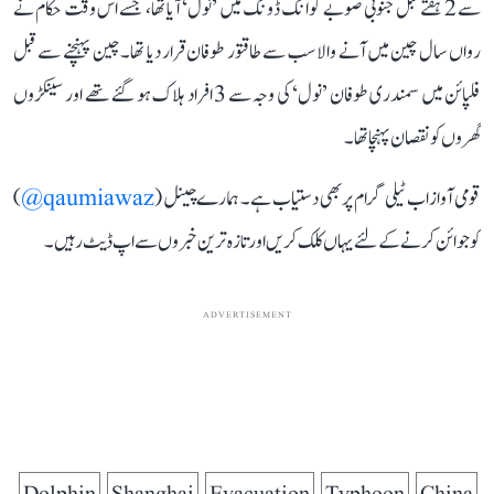
سے 2 ہفتے قبل جنوبی صوبے گوانگ ڈونگ میں ’نول‘ آیا تھا، جسے اس وقت حکام نے
رواں سال چین میں آنے والا سب سے طاقتور طوفان قرار دیا تھا۔ چین پہنچنے سے قبل
فلپائن میں سمندری طوفان ’نول‘ کی وجہ سے 3 افراد ہلاک ہو گئے تھے اور سینکڑوں
گھروں کو نقصان پہنچا تھا۔
قومی آواز اب ٹیلی گرام پر بھی دستیاب ہے۔ ہمارے چینل (
qaumiawaz@
)
کو جوائن کرنے کے لئے یہاں کلک کریں اور تازہ ترین خبروں سے اپ ڈیٹ رہیں۔
ADVERTISEMENT