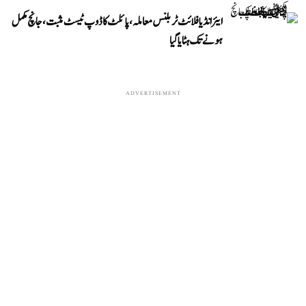
ایئر انڈیا فلائٹ ٹربلنس معاملہ، پائلٹ کا ڈوپ ٹیسٹ مثبت، جانچ مکمل
ہونے تک ہٹایا گیا
ADVERTISEMENT