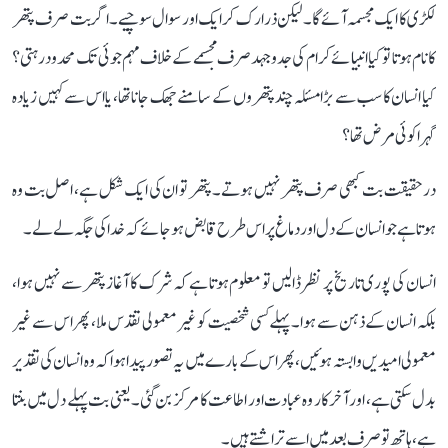
لکڑی کا ایک مجسمہ آئے گا۔ لیکن ذرا رک کر ایک اور سوال سوچیے۔ اگر بت صرف پتھر
کا نام ہوتا تو کیا انبیائے کرام کی جدوجہد صرف مجسمے کے خلاف مہم جوئی تک محدود رہتی؟
کیا انسان کا سب سے بڑا مسئلہ چند پتھروں کے سامنے جھک جانا تھا، یا اس سے کہیں زیادہ
گہرا کوئی مرض تھا؟
درحقیقت بت کبھی صرف پتھر نہیں ہوتے۔ پتھر تو ان کی ایک شکل ہے، اصل بت وہ
ہوتا ہے جو انسان کے دل اور دماغ پر اس طرح قابض ہو جائے کہ خدا کی جگہ لے لے۔
انسان کی پوری تاریخ پر نظر ڈالیں تو معلوم ہوتا ہے کہ شرک کا آغاز پتھر سے نہیں ہوا،
بلکہ انسان کے ذہن سے ہوا۔ پہلے کسی شخصیت کو غیر معمولی تقدس ملا، پھر اس سے غیر
معمولی امیدیں وابستہ ہوئیں، پھر اس کے بارے میں یہ تصور پیدا ہوا کہ وہ انسان کی تقدیر
بدل سکتی ہے، اور آخرکار وہ عبادت اور اطاعت کا مرکز بن گئی۔ یعنی بت پہلے دل میں بنتا
ہے، ہاتھ تو صرف بعد میں اسے تراشتے ہیں۔