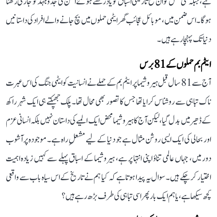
ہے، جبکہ نئی نسل کو ان تلخ تاریخی اسباق کو یاد رکھتے ہوئے امن کی جدوجہد کو جاری رکھنا
ہوگا۔ اس ضمن میں، موبائل عجائب گھر ایٹمی حملوں میں بچ جانے والے افراد کی داستانیں
دنیا تک پہنچا رہے ہیں۔
ایٹم بم حملوں کے 81 برس
آج سے 81 سال قبل ہیروشیما پر ایٹم بم کے حملے نے انسانیت کو ایٹمی جنگ کی اس عبرت
ناک تباہی سے روشناس کرایا تھا جس کا تصور بھی محال تھا۔ پلک جھپکتے ہی ایک شہر راکھ
کے ڈھیر میں بدل گیا، لیکن آج کا ہیروشیما محض ایک المیے کی داستان نہیں بلکہ انسانی عزم
اور بحالی کی ایک ایسی روشن مثال ہے جو دنیا کے لیے مشعلِ راہ ہے۔ موجودہ پرآشوب
دور میں، جہاں عالمی تناؤ اپنی انتہا پر ہے، ہیروشیما کے اسباق پہلے سے کہیں زیادہ اہمیت
اختیار کر چکے ہیں۔ سوال یہ پیدا ہوتا ہے کہ کیا ہم نے تاریخ کے اس سیاہ باب سے واقعی
کچھ سیکھا ہے، یا ہم ایک بار پھر اسی تباہی کی طرف بڑھ رہے ہیں؟