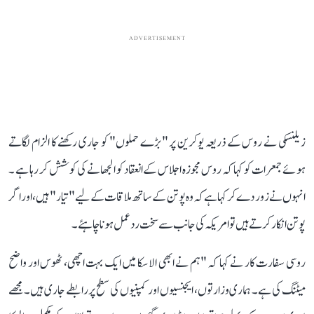
ADVERTISEMENT
زیلنسکی نے روس کے ذریعہ یوکرین پر "بڑے حملوں" کو جاری رکھنے کا الزام لگاتے
ہوئے جمعرات کو کہا کہ روس مجوزہ اجلاس کے انعقاد کو الجھانے کی کوشش کر رہا ہے ۔
انہوں نے زور دے کر کہا ہے کہ وہ پوتن کے ساتھ ملاقات کے لیے "تیار" ہیں، اور اگر
پوتن انکار کرتے ہیں تو امریکہ کی جانب سے سخت رد عمل ہونا چاہئے۔
روسی سفارت کار نے کہا کہ "ہم نے ابھی الاسکا میں ایک بہت اچھی، ٹھوس اور واضح
میٹنگ کی ہے۔ ہماری وزارتوں، ایجنسیوں اور کمپنیوں کی سطح پر رابطے جاری ہیں۔ مجھے