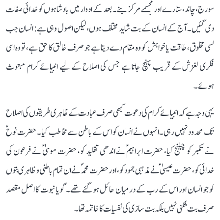
سورج، چاند، ستارے اور مجسمے مرکز بنے۔ بعد کے ادوار میں بادشاہوں کو خدائی صفات
دی گئیں۔ آج کے انسان کے بت شاید مختلف ہوں، لیکن اصول وہی ہے: انسان جب
کسی مخلوق، طاقت یا خواہش کو وہ مقام دے دیتا ہے جو صرف خالق کا حق ہے، تو وہ اسی
فکری لغزش کے قریب پہنچ جاتا ہے جس کی اصلاح کے لیے انبیائے کرام مبعوث
ہوئے۔
یہی وجہ ہے کہ انبیائے کرام کی دعوت کبھی صرف عبادت کے ظاہری طریقوں کی اصلاح
تک محدود نہیں رہی۔ انہوں نے انسان کو اس کے باطن سے مخاطب کیا۔ حضرت نوحؑ
نے تکبر کو چیلنج کیا، حضرت ابراہیمؑ نے اندھی تقلید کو، حضرت موسیٰؑ نے فرعون کی
خدائی کو، حضرت عیسیٰؑ نے مذہبی جمود کو، اور حضرت محمدؐ نے ان تمام باطنی و ظاہری بتوں
کو جو انسان اور اس کے رب کے درمیان حائل ہو گئے تھے۔ گویا نبوت کا اصل مقصد
صرف بت شکنی نہیں بلکہ بت سازی کی نفسیات کا خاتمہ تھا۔