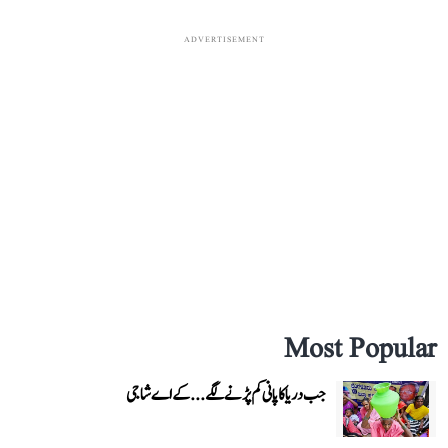
ADVERTISEMENT
Most Popular
جب دریا کا پانی کم پڑنے لگے...کے اے شاجی