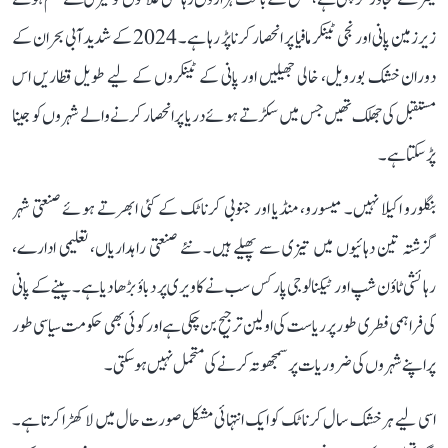
زیرزمین پانی اور نجی ٹینکر مافیا پر انحصار کرنا پڑ رہا ہے۔ 2024 کے شدید آبی بحران کے
دوران خشک بورویل، خالی جھیلیں اور پانی کے ٹینکروں کے لیے طویل قطاریں اس
مستقبل کی جھلک تھیں جس میں سکڑتے ہوئے دریا پر انحصار کرنے والے شہروں کو جینا
پڑ سکتا ہے۔
بنگلورو اکیلا نہیں۔ میسورو، منڈیا اور جنوبی کرناٹک کے کئی ابھرتے ہوئے صنعتی شہر
گزشتہ تین دہائیوں میں تیزی سے پھیلے ہیں۔ نئے صنعتی راہداریاں، تعلیمی ادارے،
رہائشی ٹاؤن شپ اور ٹیکنالوجی پارکس سب نے کاویری پر دباؤ بڑھا دیا ہے۔ پینے کے پانی
کی فراہمی فطری طور پر ریاست کی اولین ترجیح بن چکی ہے اور کوئی بھی حکومت سیاسی طور
پر اپنے شہروں کی ضروریات پر سمجھوتہ کرنے کی متحمل نہیں ہو سکتی۔
اسی لیے ہر خشک سال کرناٹک کو ایک انتہائی مشکل صورت حال میں لا کھڑا کرتا ہے۔