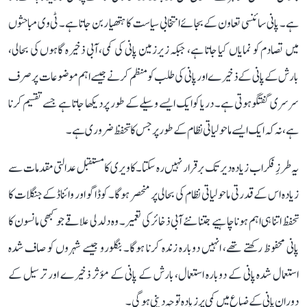
ہے۔ پانی سائنسی تعاون کے بجائے انتخابی سیاست کا ہتھیار بن جاتا ہے۔ ٹی وی مباحثوں
میں تصادم کو نمایاں کیا جاتا ہے، جبکہ زیرزمین پانی کی کمی، آبی ذخیرہ گاہوں کی بحالی،
بارش کے پانی کے ذخیرے اور پانی کی طلب کو منظم کرنے جیسے اہم موضوعات پر صرف
سرسری گفتگو ہوتی ہے۔ دریا کو ایک ایسے وسیلے کے طور پر دیکھا جاتا ہے جسے تقسیم کرنا
ہے، نہ کہ ایک ایسے ماحولیاتی نظام کے طور پر جس کا تحفظ ضروری ہے۔
یہ طرزِ فکر اب زیادہ دیر تک برقرار نہیں رہ سکتا۔ کاویری کا مستقبل عدالتی مقدمات سے
زیادہ اس کے قدرتی ماحولیاتی نظام کی بحالی پر منحصر ہوگا۔ کوڈاگو اور وائناڈ کے جنگلات کا
تحفظ اتنا ہی اہم ہونا چاہیے جتنا نئے آبی ذخائر کی تعمیر۔ وہ دلدلی علاقے جو کبھی مانسون کا
پانی محفوظ رکھتے تھے، انہیں دوبارہ زندہ کرنا ہوگا۔ بنگلورو جیسے شہروں کو صاف شدہ
استعمال شدہ پانی کے دوبارہ استعمال، بارش کے پانی کے مؤثر ذخیرے اور ترسیل کے
دوران پانی کے ضیاع میں کمی پر زیادہ توجہ دینی ہوگی۔