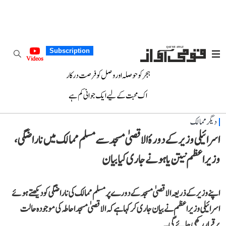
Subscription
Videos
ہجر کو حوصلہ اور وصل کو فرصت درکار
اک محبت کے لیے ایک جوانی کم ہے
دیگر ممالک
اسرائیلی وزیر کے دورۂ الاقصیٰ مسجد سے مسلم ممالک میں ناراضگی،
وزیر اعظم نیتن یاہو نے جاری کیا بیان
اپنے وزیر کے ذریعہ الاقصیٰ مسجد کے دورے پر مسلم ممالک کی ناراضگی کو دیکھتے ہوئے
اسرائیلی وزیر اعظم نے بیان جاری کر کہا ہے کہ الاقصیٰ مسجد احاطہ کی موجودہ حالت
برقرار رکھی جائے گی۔