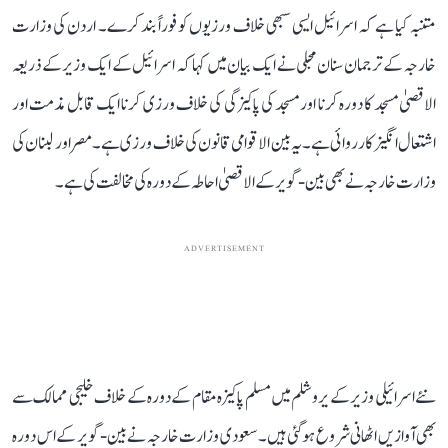
متنبہ کیا ہے کہ اسرائیل ایسی سبھی خلاف ورزیوں کو فوراً بند کرے۔ اردن کی وزارت
خارجہ کے ترجمان سنان مجلی نے ایک بیان میں کہا کہ اسرائیل کے ایک وزیر کے ذریعہ
الاقصیٰ مسجد کا دورہ کرنا اور مسجد کی پاکیزگی کی خلاف ورزی کرنا ایک قابل مذمت اور
اشتعال انگیز کارروائی ہے۔ یہ بین الاقوامی قانون کی خلاف ورزی ہے۔ مصر اور لبنان کی
وزارت خارجہ نے بھی بین-گویر کے الاقصیٰ احاطہ کے دورہ کی مخالفت کی ہے۔
ADVERTISEMENT
نئے اسرائیلی وزیر کے یروشلم میں مسلم پاکیزہ مقام کے دورہ کے خلاف خلیجی ممالک سے
بھی آوازیں اٹھانی شروع ہو گئی ہیں۔ سعودی وزارت خارجہ نے بین-گویر کے اس دورہ