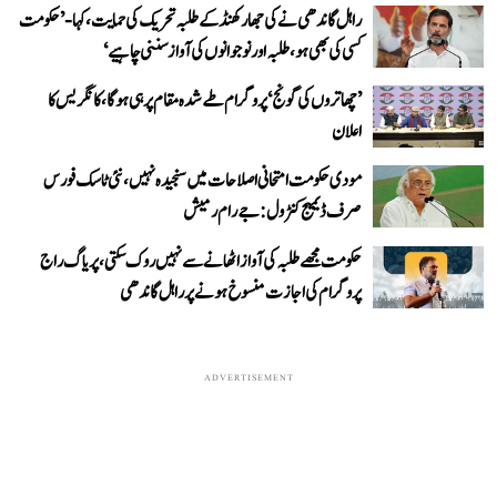
راہل گاندھی نے کی جھارکھنڈ کے طلبہ تحریک کی حمایت، کہا- ’حکومت
کسی کی بھی ہو، طلبہ اور نوجوانوں کی آواز سننی چاہیے‘
’چھاتروں کی گونج‘ پروگرام طے شدہ مقام پر ہی ہوگا، کانگریس کا
اعلان
مودی حکومت امتحانی اصلاحات میں سنجیدہ نہیں، نئی ٹاسک فورس
صرف ڈیمیج کنٹرول: جے رام رمیش
حکومت مجھے طلبہ کی آواز اٹھانے سے نہیں روک سکتی، پریاگ راج
پروگرام کی اجازت منسوخ ہونے پر راہل گاندھی
ADVERTISEMENT