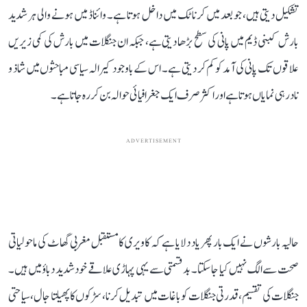
تشکیل دیتی ہیں، جو بعد میں کرناٹک میں داخل ہوتا ہے۔ وائناڈ میں ہونے والی ہر شدید
بارش کبنی ڈیم میں پانی کی سطح بڑھا دیتی ہے، جبکہ ان جنگلات میں بارش کی کمی زیریں
علاقوں تک پانی کی آمد کو کم کر دیتی ہے۔ اس کے باوجود کیرالہ سیاسی مباحثوں میں شاذ و
نادر ہی نمایاں ہوتا ہے اور اکثر صرف ایک جغرافیائی حوالہ بن کر رہ جاتا ہے۔
ADVERTISEMENT
حالیہ بارشوں نے ایک بار پھر یاد دلایا ہے کہ کاویری کا مستقبل مغربی گھاٹ کی ماحولیاتی
صحت سے الگ نہیں کیا جا سکتا۔ بدقسمتی سے یہی پہاڑی علاقے خود شدید دباؤ میں ہیں۔
جنگلات کی تقسیم، قدرتی جنگلات کو باغات میں تبدیل کرنا، سڑکوں کا پھیلتا جال، سیاحتی