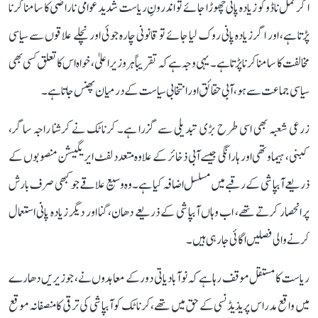
اگر تمل ناڈو کو زیادہ پانی چھوڑا جائے تو اندرونِ ریاست شدید عوامی ناراضی کا سامنا کرنا
پڑتا ہے، اور اگر زیادہ پانی روک لیا جائے تو قانونی چارہ جوئی اور نچلے علاقوں سے سیاسی
مخالفت کا سامنا کرنا پڑتا ہے۔ یہی وجہ ہے کہ تقریباً ہر وزیر اعلیٰ، خواہ اس کا تعلق کسی بھی
سیاسی جماعت سے ہو، آبی حقائق اور انتخابی سیاست کے درمیان پھنس جاتا ہے۔
زرعی شعبہ بھی اسی طرح بڑی تبدیلی سے گزرا ہے۔ کرناٹک نے کرشنا راجہ ساگر،
کبنی، ہیماوتھی اور ہارانگی جیسے آبی ذخائر کے علاوہ متعدد لفٹ ایریگیشن منصوبوں کے
ذریعے آبپاشی کے رقبے میں مسلسل اضافہ کیا ہے۔ وہ وسیع علاقے جو کبھی صرف بارش
پر انحصار کرتے تھے، اب وہاں آبپاشی کے ذریعے دھان، گنا اور دیگر زیادہ پانی استعمال
کرنے والی فصلیں اگائی جا رہی ہیں۔
ریاست کا مستقل موقف رہا ہے کہ نوآبادیاتی دور کے معاہدوں نے، جو زیریں دھارے
میں واقع مدراس پریذیڈنسی کے حق میں تھے، کرناٹک کو آبپاشی کی ترقی کا منصفانہ موقع