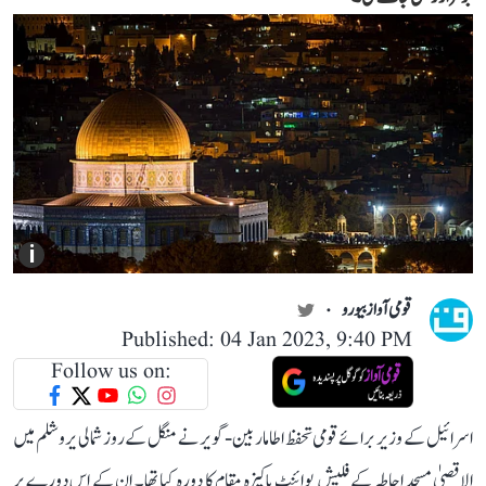
i
قومی آواز بیورو
Published: 04 Jan 2023, 9:40 PM
Follow us on:
اسرائیل کے وزیر برائے قومی تحفظ اطامار بین-گویر نے منگل کے روز شمالی یروشلم میں
الاقصیٰ مسجد احاطہ کے فلیش پوائنٹ پاکیزہ مقام کا دورہ کیا تھا۔ ان کے اس دورے پر