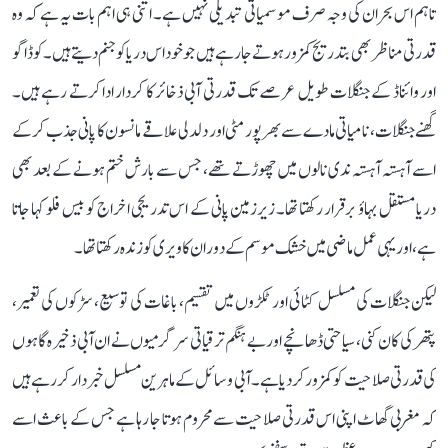
تاہم اس بحران کی وجہ صرف موسمیاتی تبدیلی نہیں ہے۔ اتنی ہی اہم بات یہ ہے کہ وہ
قدرتی مناظر بھی بتدریج کمزور ہوتے جا رہے ہیں جو خود اس دریا کو جنم دیتے ہیں۔ کوڈاگو
اور وائناڈ کے جنگلات طویل عرصے تک قدرتی آبی ذخائر کا کردار ادا کرتے رہے ہیں۔
گھنے جنگلات، نامیاتی مادے سے بھرپور مٹی اور دلدلی علاقے مانسون کا پانی جذب کر کے
اسے آہستہ آہستہ ندی نالوں میں چھوڑتے تھے، جس سے بارش ختم ہونے کے بعد بھی
دریا مستقل بہاؤ برقرار رکھتا تھا۔ زیرزمین پانی کے اس تدریجی اخراج کو بیس فلو کہا جاتا
ہے، اور یہی عمل ماضی میں خشک موسم کے دوران کاویری کو زندہ رکھتا تھا۔
لیکن جنگلات کی مسلسل کٹائی اور ٹکڑوں میں تقسیم، باغات کی توسیع، سڑکوں کی تعمیر،
پتھر کی کان کنی، سیاحتی ڈھانچے اور بے ہنگم ترقیاتی سرگرمیوں نے ان آبی ذخیرہ گاہوں
کی قدرتی صلاحیت کو کمزور کر دیا ہے۔ آبی وسائل کے ماہرین مسلسل خبردار کر رہے ہیں
کہ مغربی گھاٹ اپنی اس قدرتی صلاحیت سے محروم ہوتا جا رہا ہے جس کے باعث اسے