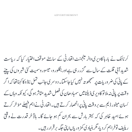
ADVERTISEMENT
کرناٹک نے بارہا کاویری واٹر مینجمنٹ اتھارٹی کے سامنے موقف اختیار کیا کہ ریاست
شدید آبی قلت کے سال سے گزر رہی ہے اور بنگلورو، میسورو سمیت کئی شہروں کی پینے
کے پانی کی ضروریات پر سمجھوتہ نہیں کیا جا سکتا۔ دوسری جانب تمل ناڈو کا کہنا تھا کہ اگر
وقت پر پانی نہ ملا تو کاویری ڈیلٹا میں سمبا دھان کی فصل شدید متاثر ہوگی، کیونکہ وہاں کے
کسان میٹور ڈیم سے بروقت پانی پر انحصار کرتے ہیں۔ اتھارٹی نے اہم فیصلے مؤخر کرتے
ہوئے امید ظاہر کی کہ بہتر بارش سے بحران کم ہو جائے گا۔ بالآخر قدرت نے وقتی
ریلیف تو فراہم کر دیا، مگر بنیادی کمزوریاں اپنی جگہ برقرار رہیں۔