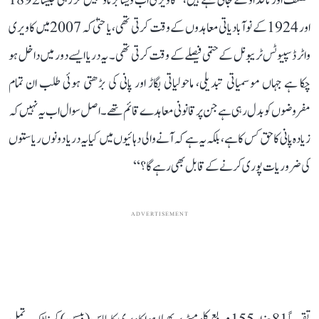
مصنف اور ناقد او کے جانی کہتے ہیں، ’’کاویری اب ویسا برتاؤ نہیں کر رہی جیسا 1892
اور 1924 کے نوآبادیاتی معاہدوں کے وقت کرتی تھی، یا حتیٰ کہ 2007 میں کاویری
واٹر ڈسپیوٹس ٹریبونل کے حتمی فیصلے کے وقت کرتی تھی۔ یہ دریا ایسے دور میں داخل ہو
چکا ہے جہاں موسمیاتی تبدیلی، ماحولیاتی بگاڑ اور پانی کی بڑھتی ہوئی طلب ان تمام
مفروضوں کو بدل رہی ہے جن پر قانونی معاہدے قائم تھے۔ اصل سوال اب یہ نہیں کہ
زیادہ پانی کا حق کس کا ہے، بلکہ یہ ہے کہ آنے والی دہائیوں میں کیا یہ دریا دونوں ریاستوں
کی ضروریات پوری کرنے کے قابل بھی رہے گا؟‘‘
ADVERTISEMENT