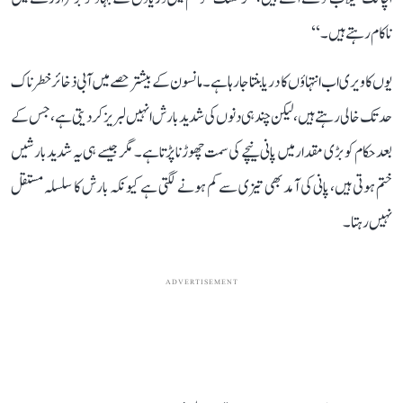
ناکام رہتے ہیں۔‘‘
یوں کاویری اب انتہاؤں کا دریا بنتا جا رہا ہے۔ مانسون کے بیشتر حصے میں آبی ذخائر خطرناک
حد تک خالی رہتے ہیں، لیکن چند ہی دنوں کی شدید بارش انہیں لبریز کر دیتی ہے، جس کے
بعد حکام کو بڑی مقدار میں پانی نیچے کی سمت چھوڑنا پڑتا ہے۔ مگر جیسے ہی یہ شدید بارشیں
ختم ہوتی ہیں، پانی کی آمد بھی تیزی سے کم ہونے لگتی ہے کیونکہ بارش کا سلسلہ مستقل
نہیں رہتا۔
ADVERTISEMENT