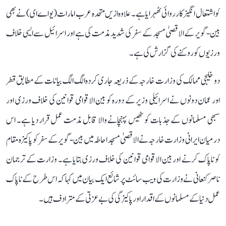
کو اشتعال انگیز کارروائی ٹھہرایا ہے۔ علاوہ ازیں متحدہ عرب امارات (یو اے ای) نے بھی
بین-گویر کے الاقصیٰ مسجد کے سفر کی شدید مذمت کی ہے اور اسرائیل سے ایسی خلاف
ورزیوں کو روکنے کی گزارش کی ہے۔
دو خلیجی ممالک کی وزارت خارجہ کے ذریعہ جاری کردہ الگ الگ بیانات کے مطابق قطر
اور عمان دونوں نے اسرائیلی وزیر کے دورہ کو بین الاقوامی قوانین کی خلاف ورزی اور
سبھی مسلمانوں کے جذبات کو ٹھیس پہنچانے والا قابل مذمت عمل قرار دیا ہے۔ اس
درمیان ایرانی وزارت خارجہ نے الاقصیٰ مسجد احاطہ میں بین-گویر کے سفر کو پاکیزہ مقام
کو ناپاک کرنے اور بین الاقوامی قوانین کی خلاف ورزی بتایا ہے۔ وزارت کے ترجمان
ناصر کنعانی نے وزارت کی ویب سائٹ پر شائع ایک بیان میں کہا کہ اس طرح کے ناپاک
عمل دنیا کے مسلمانوں کے اقدار اور پاکیزگی کی بے عزتی کے مترادف ہیں۔