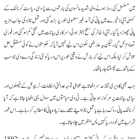
میں مسلسل کئی روز ہونے والی شدید مانسون کی بارشوں سے پڑوسی ریاست کرناٹک کے
کبنی آبی ذخیرے میں پانی کی آمد غیر معمولی طور پر بڑھ گئی اور تمل ناڈو کی جانب مزید
پانی چھوڑ دیا گیا۔ آبی ذخائر کی سطح بہتر ہوئی، سرکاری بیانات میں تلخی کم ہو گئی اور فوری
تصادم ٹل گیا۔ لیکن یہ عارضی سکون اس لیے نہیں آیا کہ حکومتوں نے کوئی مستقل حل
تلاش کر لیا، بلکہ اس لیے کہ بارش نے وقتی طور پر اس دریا کو نئی زندگی دے دی جو سب
کے ہاتھ سے پھسلتا جا رہا تھا۔
جب بھی کاویری تنازعہ سر اٹھاتا ہے عوامی توجہ عدالتی احکامات، ٹریبونل کے فیصلوں اور
سیاسی بیانات پر مرکوز ہو جاتی ہے۔ ٹی وی مباحثوں میں سوال یہی اٹھایا جاتا ہے کہ آیا
کرناٹک پانی روک رہا ہے یا تمل ناڈو اپنے حصے سے زیادہ پانی کا مطالبہ کر رہا ہے۔ اس شور
شرابے میں خود دریا کہیں پس منظر میں چلا جاتا ہے۔