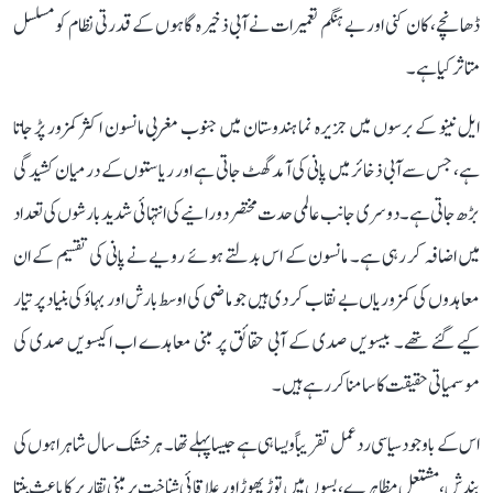
ڈھانچے، کان کنی اور بے ہنگم تعمیرات نے آبی ذخیرہ گاہوں کے قدرتی نظام کو مسلسل
متاثر کیا ہے۔
ایل نینو کے برسوں میں جزیرہ نما ہندوستان میں جنوب مغربی مانسون اکثر کمزور پڑ جاتا
ہے، جس سے آبی ذخائر میں پانی کی آمد گھٹ جاتی ہے اور ریاستوں کے درمیان کشیدگی
بڑھ جاتی ہے۔ دوسری جانب عالمی حدت مختصر دورانیے کی انتہائی شدید بارشوں کی تعداد
میں اضافہ کر رہی ہے۔ مانسون کے اس بدلتے ہوئے رویے نے پانی کی تقسیم کے ان
معاہدوں کی کمزوریاں بے نقاب کر دی ہیں جو ماضی کی اوسط بارش اور بہاؤ کی بنیاد پر تیار
کیے گئے تھے۔ بیسویں صدی کے آبی حقائق پر مبنی معاہدے اب اکیسویں صدی کی
موسمیاتی حقیقت کا سامنا کر رہے ہیں۔
اس کے باوجود سیاسی ردعمل تقریباً ویسا ہی ہے جیسا پہلے تھا۔ ہر خشک سال شاہراہوں کی
بندش، مشتعل مظاہرے، بسوں میں توڑ پھوڑ اور علاقائی شناخت پر مبنی تقاریر کا باعث بنتا