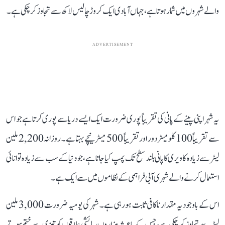
والے شہروں میں شمار ہوتا ہے، جہاں آبادی ایک کروڑ چالیس لاکھ سے تجاوز کر چکی ہے۔
ADVERTISEMENT
یہ شہر اپنی پینے کے پانی کی تقریباً پوری ضرورت ایک ایسے دریا سے پوری کرتا ہے جو اس
سے تقریباً 100 کلومیٹر دور اور تقریباً 500 میٹر نیچے بہتا ہے۔ روزانہ 2,200 ملین
لیٹر سے زیادہ کاویری کا پانی بلند سطح تک پمپ کیا جاتا ہے، جو دنیا کے سب سے زیادہ توانائی
استعمال کرنے والے شہری آبی فراہمی کے نظاموں میں سے ایک ہے۔
اس کے باوجود یہ مقدار ناکافی ثابت ہو رہی ہے۔ شہر کی یومیہ ضرورت 3,000 ملین
لیٹر سے تجاوز کر چکی ہے، جس کے باعث ہزاروں رہائشی علاقوں کو تیزی سے ختم ہوتے