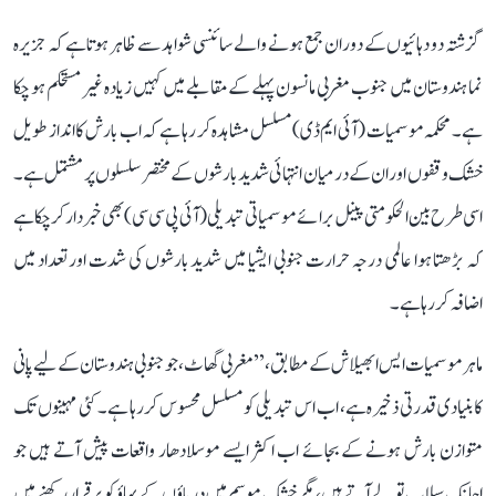
گزشتہ دو دہائیوں کے دوران جمع ہونے والے سائنسی شواہد سے ظاہر ہوتا ہے کہ جزیرہ
نما ہندوستان میں جنوب مغربی مانسون پہلے کے مقابلے میں کہیں زیادہ غیر مستحکم ہو چکا
ہے۔ محکمہ موسمیات (آئی ایم ڈی) مسلسل مشاہدہ کر رہا ہے کہ اب بارش کا انداز طویل
خشک وقفوں اور ان کے درمیان انتہائی شدید بارشوں کے مختصر سلسلوں پر مشتمل ہے۔
اسی طرح بین الحکومتی پینل برائے موسمیاتی تبدیلی (آئی پی سی سی) بھی خبردار کر چکا ہے
کہ بڑھتا ہوا عالمی درجہ حرارت جنوبی ایشیا میں شدید بارشوں کی شدت اور تعداد میں
اضافہ کر رہا ہے۔
ماہر موسمیات ایس ابھیلاش کے مطابق، ’’مغربی گھاٹ، جو جنوبی ہندوستان کے لیے پانی
کا بنیادی قدرتی ذخیرہ ہے، اب اس تبدیلی کو مسلسل محسوس کر رہا ہے۔ کئی مہینوں تک
متوازن بارش ہونے کے بجائے اب اکثر ایسے موسلادھار واقعات پیش آتے ہیں جو
اچانک سیلاب تو لے آتے ہیں، مگر خشک موسم میں دریاؤں کے بہاؤ کو برقرار رکھنے میں