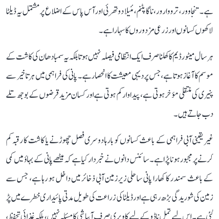
ہے۔ تنجاوور، ترووارور، ناگاپٹنم، مئیلا دوتھرئی اور آس پاس کے اضلاع پر مشتمل یہ ڈیلٹا
لاکھوں کسانوں اور زرعی مزدوروں کا سہارا ہے۔
ہر سال میٹور ڈیم کا کھلنا صرف ایک انتظامی فیصلہ نہیں ہوتا بلکہ یہ سمبا دھان کی کاشت کے
موسم کا آغاز ہوتا ہے، جس پر دیہی معیشت کا انحصار ہے۔ پانی کی فراہمی میں ہر تاخیر سے
پنیری کی منتقلی مؤخر ہوتی ہے، پیداوار کم ہوتی ہے اور کسان مزید قرضوں کے بوجھ تلے
دب جاتے ہیں۔
غیر یقینی آبی فراہمی کے باعث کسانوں کو بارہا دوسری فصل چھوڑنے یا کاشت کا رقبہ کم
کرنے پر مجبور ہونا پڑا ہے۔ سائنس دانوں نے خبردار کیا ہے کہ میٹھے پانی کے بہاؤ میں کمی
کے باعث سمندر کا کھارا پانی ساحلی زیرزمین آبی ذخائر میں داخل ہو رہا ہے، جس سے
زمین کی شوریدگی بڑھ رہی ہے اور ڈیلٹا کی زراعت کی طویل مدتی پائیداری خطرے میں پڑ
گئی ہے۔ اس لیے تمل ناڈو کے لیے کاویری صرف آبپاشی کا مسئلہ نہیں، بلکہ غذائی تحفظ،