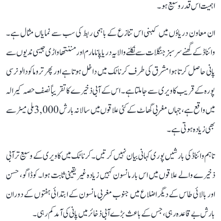
اہمیت اس قدر وسیع ہو۔
ان معاون دریاؤں میں کبنی اس تنازع کے باہمی ربط کی سب سے نمایاں مثال ہے۔
وائناڈ کے گھنے سرسبز جنگلات سے نکلنے والا یہ دریا پانامارم اور مننتھاواڑی جیسی ندیوں سے
پانی حاصل کرتا ہوا مشرق کی طرف کرناٹک میں داخل ہوتا ہے اور پھر تروماکودالو نرسی
پورہ کے قریب کاویری سے جا ملتا ہے۔ اس کے آبی ذخیرے کا تقریباً نصف حصہ کیرالہ
میں واقع ہے، جہاں مغربی گھاٹ کے کئی علاقوں میں سالانہ بارش 3,000 ملی میٹر سے
بھی زیادہ ہوتی ہے۔
تاہم وائناڈ کی بارشیں پوری کہانی بیان نہیں کرتیں۔ کرناٹک میں کاویری کے وسیع تر آبی
ذخیرے والے علاقوں میں اس بار مانسون کہیں زیادہ غیر یقینی ثابت ہوا۔ کوڈاگو، حسن
اور بالائی طاس کے دیگر اضلاع میں جنوب مغربی مانسون کے ابتدائی ہفتوں کے دوران
بارش بے قاعدہ رہی، جس کے باعث بڑے آبی ذخائر میں پانی کی آمد کم رہی۔