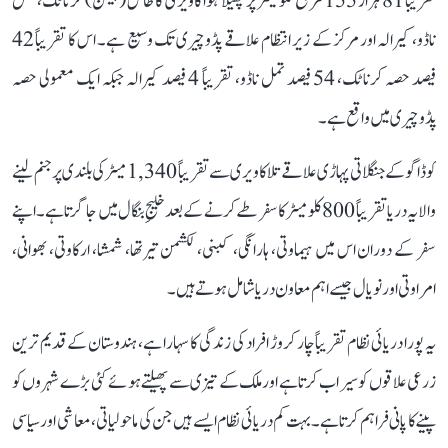
تقریباً 81 ہزار 155 مربع کلومیٹر پر پھیلا ہوا کاویری کا طاس (بیسن) کرناٹک، تمل
ناڈو، کیرالہ اور مرکز کے زیر انتظام علاقے پڈوچیری تک وسیع ہے۔ اس کا تقریباً 42
فیصد حصہ کرناٹک، 54 فیصد تمل ناڈو، تقریباً 4 فیصد کیرالہ جبکہ ایک معمولی حصہ
پڈوچیری میں واقع ہے۔
کوڈاگو کے جنگلاتی پہاڑی علاقے تلاکاویری سے تقریباً 1,340 میٹر کی بلندی پر جنم لینے
والا یہ دریا تقریباً 800 کلومیٹر کا سفر طے کرنے کے بعد خلیجِ بنگال میں جا گرتا ہے۔ اپنے
سفر کے دوران اس میں ہیماوتی، ہارانگی، کبنی، لکشمن تیرتھا، شمشا، ارکاوتی، بھوانی،
امراوتی اور نویال جیسے اہم معاون دریا شامل ہوتے ہیں۔
یہ پورا دریائی نظام تقریباً چار کروڑ افراد کی زندگی کا سہارا ہے، ہندوستان کے قدیم ترین
زرعی علاقوں کو سیراب کرتا ہے اور ملک کے تیزی سے پھیلتے ہوئے کئی بڑے شہروں کو
پینے کا پانی فراہم کرتا ہے۔ بہت کم دریائی نظام ایسے ہیں جن کی ماحولیاتی، معاشی اور سیاسی