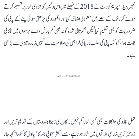
نہیں دیا۔ سپریم کورٹ نے 2018 کے فیصلے میں اس دلیل کو جزوی طور پر تسلیم کرتے
ہوئے کرناٹک کے حصے میں معمولی اضافہ کیا اور بنگلورو کی بڑھتی ہوئی پینے کے پانی کی
ضروریات کو بھی تسلیم کیا لیکن نظرثانی شدہ کوٹہ بھی کم بارش والے برسوں میں ناکافی
ثابت ہوا، کیونکہ پانی کی طلب دریا کی فراہمی کی صلاحیت سے کہیں زیادہ تیزی سے بڑھی
ہے۔
ADVERTISEMENT
تمل ناڈو کی مشکلات بھی کسی طور کم نہیں۔ کاویری ڈیلٹا ہندوستان کے قدیم ترین اور
زرخیز ترین زرعی علاقوں میں شمار ہوتا ہے، جسے اکثر جنوبی ہند کا ’چاول کا کٹورا‘ کہا جاتا