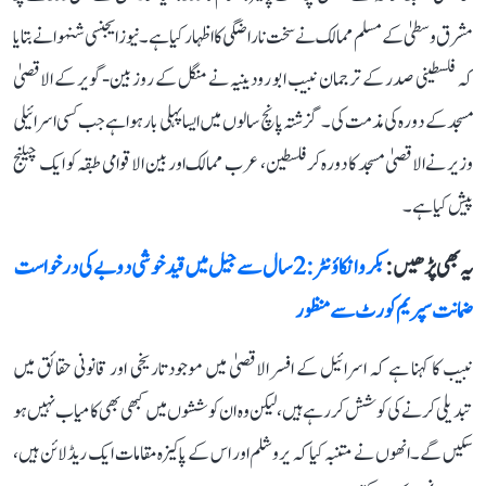
مشرق وسطیٰ کے مسلم ممالک نے سخت ناراضگی کا اظہار کیا ہے۔ نیوز ایجنسی شنہوا نے بتایا
کہ فلسطینی صدر کے ترجمان نبیب ابو رودینیہ نے منگل کے روز بین-گویر کے الاقصیٰ
مسجد کے دورہ کی مذمت کی۔ گزشتہ پانچ سالوں میں ایسا پہلی بار ہوا ہے جب کسی اسرائیلی
وزیر نے الاقصیٰ مسجد کا دورہ کر فلسطین، عرب ممالک اور بین الاقوامی طبقہ کو ایک چیلنج
پیش کیا ہے۔
یہ بھی پڑھیں :
بکرو انکاؤنٹر: 2 سال سے جیل میں قید خوشی دوبے کی درخواست
ضمانت سپریم کورٹ سے منظور
نبیب کا کہنا ہے کہ اسرائیل کے افسر الاقصیٰ میں موجود تاریخی اور قانونی حقائق میں
تبدیلی کرنے کی کوشش کر رہے ہیں، لیکن وہ ان کوششوں میں کبھی بھی کامیاب نہیں ہو
سکیں گے۔ انھوں نے متنبہ کیا کہ یروشلم اور اس کے پاکیزہ مقامات ایک ریڈ لائن ہیں،