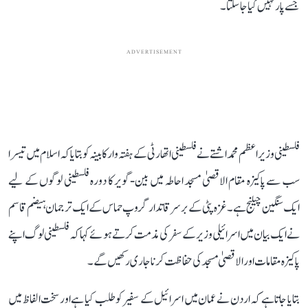
جسے پار نہیں کیا جا سکتا۔
ADVERTISEMENT
فلسطینی وزیر اعظم محمد اشتے نے فلسطینی اتھارٹی کے ہفتہ وار کابینہ کو بتایا کہ اسلام میں تیسرا
سب سے پاکیزہ مقام الاقصیٰ مسجد احاطہ میں بین-گویر کا دورہ فلسطینی لوگوں کے لیے
ایک سنگین چیلنج ہے۔ غزہ پٹی کے برسرقاتدار گروپ حماس کے ایک ترجمان ہیضم قاسم
نے ایک بیان میں اسرائیلی وزیر کے سفر کی مذمت کرتے ہوئے کہا کہ فلسطینی لوگ اپنے
پاکیزہ مقامات اور الاقصیٰ مسجد کی حفاظت کرنا جاری رکھیں گے۔
بتایا جاتا ہے کہ اردن نے عمان میں اسرائیل کے سفیر کو طلب کیا ہے اور سخت الفاظ میں