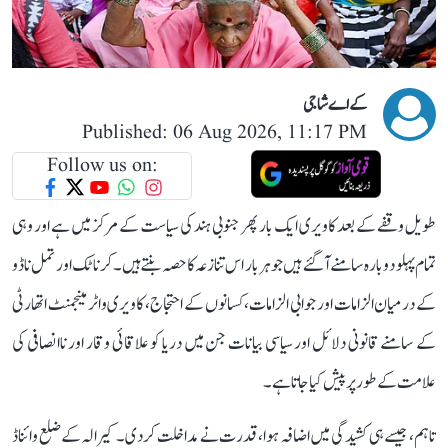
کے اے شاجی
Published: 06 Aug 2026, 11:17 PM
Follow us on:
طویل وقفے کے بعد کاویری ایک بار پھر جنوبی ہند کی سیاست کے مرکز میں ہے اور وہی
تمام پہلو دوبارہ سامنے آ گئے ہیں جو ہر بار اس تنازعہ کا حصہ بنتے ہیں۔ کرناٹک اور تمل ناڈو
کے درمیان الزامات اور جوابی الزامات، کسانوں کے احتجاج، کاویری واٹر مینجمنٹ اتھارٹی
کے سامنے قانونی دلائل اور سیاسی بیانات جن میں دریا کو علاقائی وقار اور ناانصافی کی
علامت کے طور پر پیش کیا جاتا ہے۔
تاہم، جیسے ہی کشیدگی میں اضافہ ہوا، قدرت نے مداخلت کر دی۔ کیرالہ کے ضلع وائناڈ