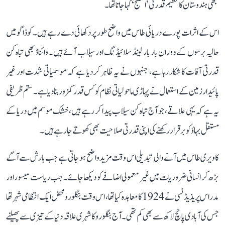
کبھی ہندوستان کا عظیم قدرتی ’اسفنج‘ کہا جاتا تھا۔
اس کے اثرات پورے دریائی طاس میں واضح طور پر دکھائی دے رہے ہیں۔ کوڈاگو میں
حالیہ برسوں کے دوران بار بار لینڈ سلائیڈنگ اور سیلاب آئے ہیں۔ وائناڈ بھی تباہ کن
قدرتی آفات کا شکار رہا ہے، جنہوں نے یہ ظاہر کر دیا ہے کہ موسمیاتی شدت اور غیر
پائیدار زمین کے استعمال نے پہاڑی ماحولیاتی نظام کو کس قدر کمزور بنا دیا ہے۔ ستم ظریفی
یہ ہے کہ یہی علاقے، جو آج تباہ کن سیلاب پیدا کر رہے ہیں، خشک موسم میں دریا کے
مستقل بہاؤ کو برقرار رکھنے کی اپنی قدرتی صلاحیت بھی کھوتے جا رہے ہیں۔
کاویری طاس میں آنے والی تبدیلی اس وقت مزید واضح ہو جاتی ہے جب بارش سے آگے
بڑھ کر انسانی ضروریات میں غیر معمولی اضافے کو دیکھا جائے۔ جب ریاست میسور اور
مدراس پریذیڈنسی نے 1924 کا معاہدہ کیا تھا، اس وقت بنگلورو محض ایک انتظامی شہر تھا
جس کی آبادی پانچ لاکھ سے بھی کم تھی۔ آج بنگلورو کا شہری علاقہ دنیا کے تیزی سے پھیلنے