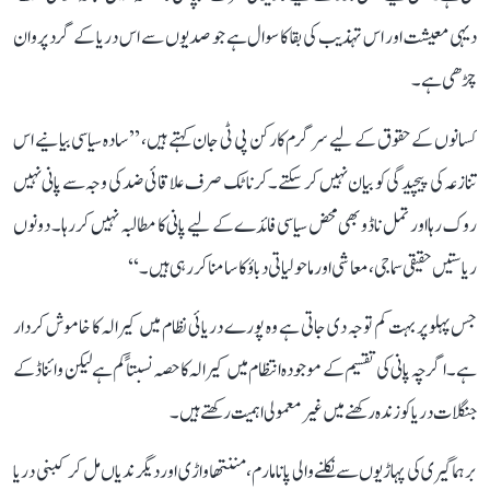
دیہی معیشت اور اس تہذیب کی بقا کا سوال ہے جو صدیوں سے اس دریا کے گرد پروان
چڑھی ہے۔
کسانوں کے حقوق کے لیے سرگرم کارکن پی ٹی جان کہتے ہیں، ’’سادہ سیاسی بیانیے اس
تنازعہ کی پیچیدگی کو بیان نہیں کر سکتے۔ کرناٹک صرف علاقائی ضد کی وجہ سے پانی نہیں
روک رہا اور تمل ناڈو بھی محض سیاسی فائدے کے لیے پانی کا مطالبہ نہیں کر رہا۔ دونوں
ریاستیں حقیقی سماجی، معاشی اور ماحولیاتی دباؤ کا سامنا کر رہی ہیں۔‘‘
جس پہلو پر بہت کم توجہ دی جاتی ہے وہ پورے دریائی نظام میں کیرالہ کا خاموش کردار
ہے۔ اگرچہ پانی کی تقسیم کے موجودہ انتظام میں کیرالہ کا حصہ نسبتاً کم ہے لیکن وائناڈ کے
جنگلات دریا کو زندہ رکھنے میں غیر معمولی اہمیت رکھتے ہیں۔
برہماگیری کی پہاڑیوں سے نکلنے والی پانامارم، مننتھاواڑی اور دیگر ندیاں مل کر کبنی دریا