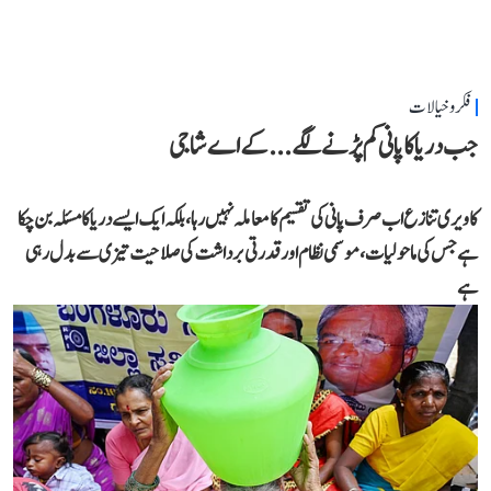
فکر و خیالات
جب دریا کا پانی کم پڑنے لگے...کے اے شاجی
کاویری تنازع اب صرف پانی کی تقسیم کا معاملہ نہیں رہا، بلکہ ایک ایسے دریا کا مسئلہ بن چکا
ہے جس کی ماحولیات، موسمی نظام اور قدرتی برداشت کی صلاحیت تیزی سے بدل رہی
ہے