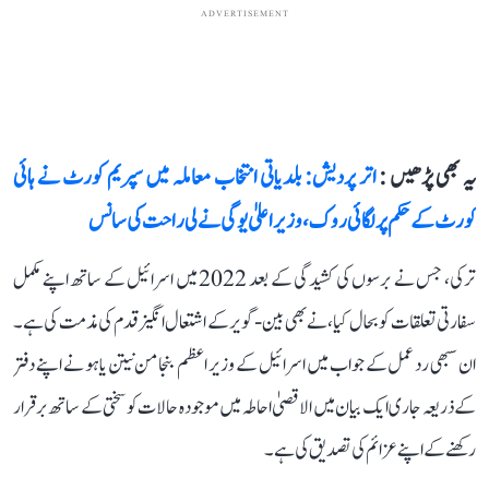
ADVERTISEMENT
یہ بھی پڑھیں :
اتر پردیش: بلدیاتی انتخاب معاملہ میں سپریم کورٹ نے ہائی
کورٹ کے حکم پر لگائی روک، وزیر اعلیٰ یوگی نے لی راحت کی سانس
ترکی، جس نے برسوں کی کشیدگی کے بعد 2022 میں اسرائیل کے ساتھ اپنے مکمل
سفارتی تعلقات کو بحال کیا، نے بھی بین-گویر کے اشتعال انگیز قدم کی مذمت کی ہے۔
ان سبھی رد عمل کے جواب میں اسرائیل کے وزیر اعظم بنجامن نیتن یاہو نے اپنے دفتر
کے ذریعہ جاری ایک بیان میں الاقصیٰ احاطہ میں موجودہ حالات کو سختی کے ساتھ برقرار
رکھنے کے اپنے عزائم کی تصدیق کی ہے۔