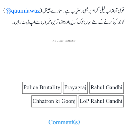
قومی آواز اب ٹیلی گرام پر بھی دستیاب ہے۔ ہمارے چینل (
qaumiawaz@
)
کو جوائن کرنے کے لئے یہاں کلک کریں اور تازہ ترین خبروں سے اپ ڈیٹ رہیں۔
ADVERTISEMENT
Police Brutality
Prayagraj
Rahul Gandhi
Chhatron ki Goonj
LoP Rahul Gandhi
Comment(s)