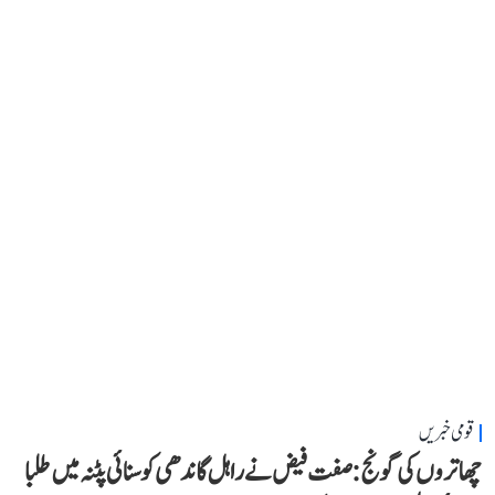
قومی خبریں
چھاتروں کی گونج: صفت فیض نے راہل گاندھی کو سنائی پٹنہ میں طلبا