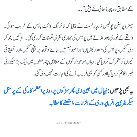
کے مطابق دوپہر ڈھائی بجے پیش آیا۔
میٹروپولیٹن پولیس ڈیپارٹمنٹ نے بتایا کہ فائرنگ وائٹ ہاؤس کے قریب ہوئی۔
واقعے کے فوری بعد علاقے میں پولیس کی بھاری نفری تعینات کردی گئی۔ سڑکیں بند کر
دی گئیں، پولیس کی متعدد گاڑیاں اور ایمبولینسیں جائے وقوعہ پر پہنچ گئیں، اور تحقیقاتی
ٹیموں کو متحرک کر دیا گیا۔ وہاں موجود لوگوں کے مطابق چند منٹوں میں ایک بڑا سیکورٹی
گھیرا قائم کر دیا گیا اور کسی کو بھی قریب آنے کی اجازت نہیں دی گئی۔
یہ بھی پڑھیں :
نیپال میں جین زی پھر سڑکوں پر، وزیراعظم کارکی کے پرسنل
سیکریٹری پر اقربا پروری کے الزامات، استعفے کا مطالبہ
ADVERTISEMENT