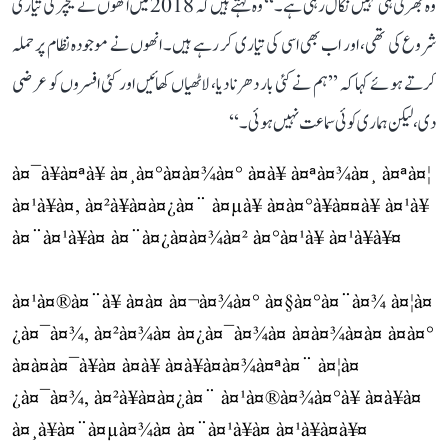
وہ بھرتی ہی نہیں نکال رہی ہے۔‘‘ وہ کہتے ہیں کہ 2018 میں انھوں نے ٹیچر کی تیاری
شروع کی تھی، اور اب بھی اسی کی تیاری کر رہے ہیں۔ انھوں نے موجودہ نظام پر حملہ
کرتے ہوئے کہا کہ ’’ہم نے کئی بار دھرنا دیا، لاٹھیاں کھائیں اور کئی افسروں کو عرضی
دی، لیکن ہماری کوئی سماعت نہیں ہوئی۔‘‘
à¤¯à¥à¤ªà¥ à¤¸à¤°à¤à¤¾à¤° à¤à¥ à¤ªà¤¾à¤¸ à¤ªà¤¦
à¤¹à¥à¤, à¤²à¥à¤à¤¿à¤¨ à¤µà¥ à¤­à¤°à¥à¤¤à¥ à¤¹à¥
à¤¨à¤¹à¥à¤ à¤¨à¤¿à¤à¤¾à¤² à¤°à¤¹à¥ à¤¹à¥à¥¤
à¤¹à¤®à¤¨à¥ à¤à¤ à¤¬à¤¾à¤° à¤§à¤°à¤¨à¤¾ à¤¦à¤
¿à¤¯à¤¾, à¤²à¤¾à¤ à¤¿à¤¯à¤¾à¤ à¤à¤¾à¤à¤ à¤à¤°
à¤à¤à¤¯à¥à¤ à¤à¥ à¤à¥à¤à¤¾à¤ªà¤¨ à¤¦à¤
¿à¤¯à¤¾, à¤²à¥à¤à¤¿à¤¨ à¤¹à¤®à¤¾à¤°à¥ à¤à¥à¤
à¤¸à¥à¤¨à¤µà¤¾à¤ à¤¨à¤¹à¥à¤ à¤¹à¥à¤à¥¤