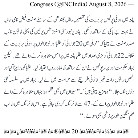
August 8, 2026
— Congress (@INCIndia)
پٹنہ میں ہوئی پولیس بربریت کی تفصیل راہل گاندھی کے سامنے صفت فیض نامی طالبہ
نے بہت بے باکی کے ساتھ رکھی۔ پٹنہ یونیورسٹی اسٹوڈنٹس یونین کی پہلی خاتون نائب
صدر صفت نے بتایا کہ ’’دہلی میں 20 جولائی کو طلبا اور نوجوانوں پر ہوئی بربریت کے
خلاف 22 جولائی کو بڑی تعداد میں طلبا پٹنہ میں پرامن مظاہرہ کرنے والے تھے۔ لیکن
بہار حکومت اور بہار پولیس نے ان کے ساتھ ظالمانہ رویہ اختیار کیا۔ طلبا کو مارا پیٹا گیا اور
انھیں راتوں رات غیر قانونی طریقے سے حراست میں لے لیا۔ بہار میں یہ سلسلہ کئی
دنوں تک چلا۔‘‘ وہ مزید بتاتی ہیں کہ ’’سیوان میں بھی ظلم ہوا جہاں مظاہرہ کرنے والے
طلبا اور نوجوانوں پر اے کے-47 سے فائرنگ کر دی جاتی ہے۔ اس فائرنگ میں طالب
علم سنگین طور پر زخمی بھی ہوئے۔‘‘
à¤¦à¤¿à¤²à¥à¤²à¥ à¤®à¥à¤ 20 à¤à¥à¤²à¤¾à¤ à¤à¥