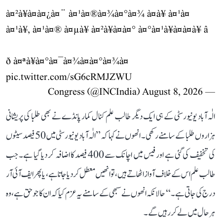
à¤²à¥à¤à¤¿à¤¨ à¤¹à¤®à¤¾à¤°à¤¾ à¤à¥ à¤¹à¤
à¤¹à¥, à¤¹à¤® à¤µà¥ à¤²à¥à¤à¤° à¤°à¤¹à¥à¤à¤à¥ â
ð à¤ªà¥à¤°à¤¯à¤¾à¤à¤°à¤¾à¤
pic.twitter.com/sG6cRMJZWU
August 8, 2026
— Congress (@INCIndia)
الٰہ آباد یونیورسٹی کے ہی ایک دیگر طالب علم کنال کمار پانڈے نے بھی طلبا کی پریشانی
ہزاروں طلبا کے سامنے رکھی۔ انھوں نے کہا کہ ’’الٰہ آباد یونیورسٹی میں 50 فیصد سیٹوں
کی تخفیف کی گئی ہے اور فیس میں اچانک سے 400 فیصد کا اضافہ کر دیا گیا ہے۔ جب
طالب علم اس کے خلاف آواز اٹھاتے ہیں، تو انھیں معطل کر دیا جاتا ہے، یا پھر ایف آئی آر
درج کی جاتی ہے۔‘‘ حالانکہ انھوں نے سبھی کے سامنے یہ عزم کیا کہ ان کا جو حق ہے، وہ
ہر حال میں لے کر رہیں گے۔