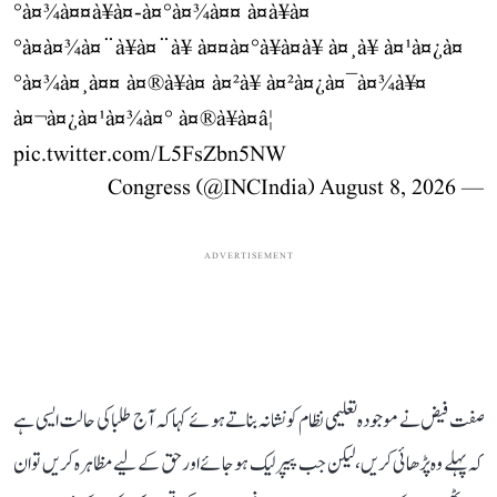
°à¤¾à¤¤à¥à¤-à¤°à¤¾à¤¤ à¤à¥à¤
°à¤à¤¾à¤¨à¥à¤¨à¥ à¤¤à¤°à¥à¤à¥ à¤¸à¥ à¤¹à¤¿à¤
°à¤¾à¤¸à¤¤ à¤®à¥à¤ à¤²à¥ à¤²à¤¿à¤¯à¤¾à¥¤
à¤¬à¤¿à¤¹à¤¾à¤° à¤®à¥à¤â¦
pic.twitter.com/L5FsZbn5NW
August 8, 2026
— Congress (@INCIndia)
ADVERTISEMENT
صفت فیض نے موجودہ تعلیمی نظام کو نشانہ بناتے ہوئے کہا کہ آج طلبا کی حالت ایسی ہے
کہ پہلے وہ پڑھائی کریں، لیکن جب پیپر لیک ہو جائے اور حق کے لیے مظاہرہ کریں تو ان