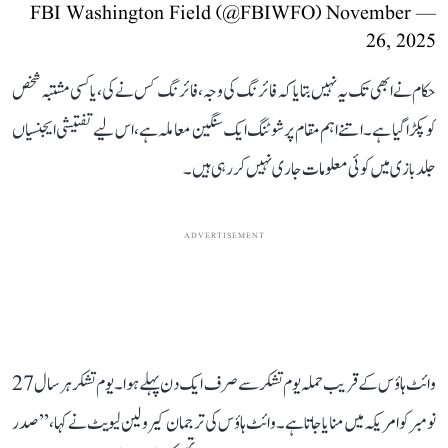
November
— FBI Washington Field (@FBIWFO)
26, 2025
حکام نے ابھی تک یہ نہیں بتایا کہ فائرنگ کی وجہ، فائرنگ کس نے کی، یا کسی مشتبہ شخص
کو پکڑا گیا ہے۔ اتنے اہم مقام پر شوٹنگ ایک سنگین معاملہ ہے، اس لیے تفتیشی ایجنسیاں
جلد بازی میں کوئی معلومات جاری نہیں کر رہی ہیں۔
ADVERTISEMENT
وائٹ ہاؤس کے قریب حملہ یوم تشکر سے صرف ایک دن پہلے ہوا۔ یوم تشکر ہر سال 27
نومبر کو امریکہ میں منایا جاتا ہے۔ وائٹ ہاؤس کی ترجمان کیرولین لیویٹ نے کہا، ’’صدر