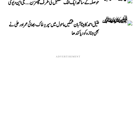
حوصلہ کے ساتھ ایک الگ مستقبل کی طرف گامزن... جی این دیوی
عتیق احمد کا بیٹا آبان غمگین ماحول میں سپردِ خاک، بھائی عمر اور علی نے
بھی جنازہ کو دیا کندھا
ADVERTISEMENT