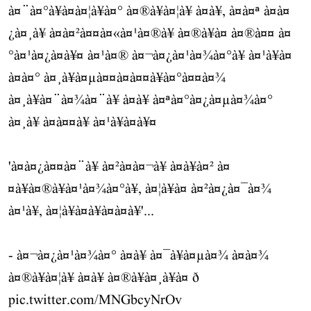
à¤¨à¤°à¥à¤à¤¦à¥à¤° à¤®à¥à¤¦à¥ à¤à¥, à¤à¤ª à¤à¤
¿à¤¸à¥ à¤à¤²à¤¤à¤«à¤¹à¤®à¥ à¤®à¥à¤ à¤®à¤¤ à¤
°à¤¹à¤¿à¤à¥¤ à¤¹à¤® à¤¬à¤¿à¤¹à¤¾à¤°à¥ à¤¹à¥à¤
à¤à¤° à¤¸à¥à¤µà¤¤à¤à¤¤à¥à¤°à¤¤à¤¾
à¤¸à¥à¤¨à¤¾à¤¨à¥ à¤à¥ à¤ªà¤°à¤¿à¤µà¤¾à¤°
à¤¸à¥ à¤à¤¤à¥ à¤¹à¥à¤à¥¤
'à¤à¤¿à¤¤à¤¨à¥ à¤²à¤à¤¬à¥ à¤à¥à¤² à¤
¤à¥à¤®à¥à¤¹à¤¾à¤°à¥, à¤¦à¥à¤ à¤²à¤¿à¤¯à¤¾
à¤¹à¥, à¤¦à¥à¤à¥à¤à¤à¥'...
- à¤¬à¤¿à¤¹à¤¾à¤° à¤à¥ à¤¯à¥à¤µà¤¾ à¤à¤¾
à¤®à¥à¤¦à¥ à¤à¥ à¤®à¥à¤¸à¥à¤ ð
pic.twitter.com/MNGbcyNrOv