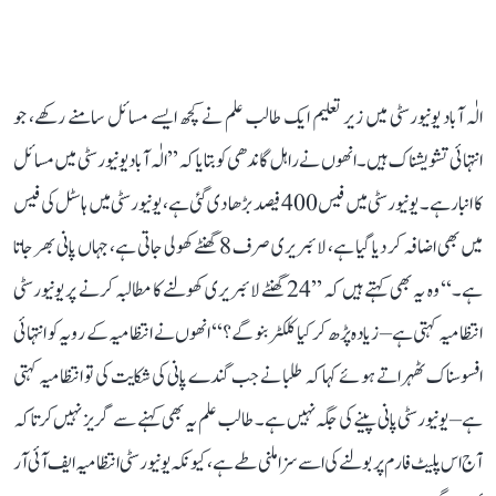
الٰہ آباد یونیورسٹی میں زیر تعلیم ایک طالب علم نے کچھ ایسے مسائل سامنے رکھے، جو
انتہائی تشویشناک ہیں۔ انھوں نے راہل گاندھی کو بتایا کہ ’’الٰہ آباد یونیورسٹی میں مسائل
کا انبار ہے۔ یونیورسٹی میں فیس 400 فیصد بڑھا دی گئی ہے، یونیورسٹی میں ہاسٹل کی فیس
میں بھی اضافہ کر دیا گیا ہے، لائبریری صرف 8 گھنٹے کھولی جاتی ہے، جہاں پانی بھر جاتا
ہے۔‘‘ وہ یہ بھی کہتے ہیں کہ ’’24 گھنٹے لائبریری کھولنے کا مطالبہ کرنے پر یونیورسٹی
انتظامیہ کہتی ہے– زیادہ پڑھ کر کیا کلکٹر بنو گے؟‘‘ انھوں نے انتظامیہ کے رویہ کو انتہائی
افسوسناک ٹھہراتے ہوئے کہا کہ طلبا نے جب گندے پانی کی شکایت کی تو انتظامیہ کہتی
ہے– یونیورسٹی پانی پینے کی جگہ نہیں ہے۔ طالب علم یہ بھی کہنے سے گریز نہیں کرتا کہ
آج اس پلیٹ فارم پر بولنے کی اسے سزا ملنی طے ہے، کیونکہ یونیورسٹی انتظامیہ ایف آئی آر