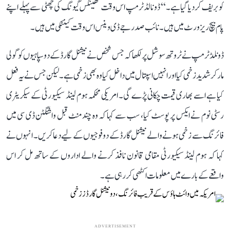
کو بریف کر دیا گیا ہے۔‘‘ ڈونالڈ ٹرمپ اس وقت تھینکس گیونگ کی چھٹی سے پہلے اپنے
پام بیچ ریزورٹ میں ہیں۔ نائب صدرجے ڈی وینس اس وقت کینٹکی میں ہیں۔
ڈونلڈ ٹرمپ نے ٹروتھ سوشل پر لکھا کہ جس شخص نے نیشنل گارڈ کے دو سپاہیوں کو گولی
مار کر شدید زخمی کیا اور انہیں اسپتال میں داخل کیا وہ بھی زخمی ہے۔ لیکن جس نے یہ فعل
کیا ہے اسے بھاری قیمت چکانی پڑے گی۔ امریکی محکمہ ہوم لینڈ سیکیورٹی کے سیکریٹری
رسٹی نوم نے ایکس پر پوسٹ کیا، سب سے کہا کہ وہ چند منٹ قبل واشنگٹن ڈی سی میں
فائرنگ سے زخمی ہونے والے نیشنل گارڈ کے دو فوجیوں کے لیے دعا کریں۔ انہوں نے
کہا کہ ہوم لینڈ سیکیورٹی مقامی قانون نافذ کرنے والے اداروں کے ساتھ مل کر اس
واقعے کے بارے میں معلومات اکٹھی کر رہی ہے۔
ADVERTISEMENT