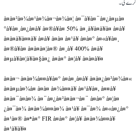
کرے گی۔
à¤à¤²à¤¾à¤¹à¤¾à¤¬à¤¾à¤¦ à¤¯à¥à¤¨à¤¿à¤µà¤
°à¥à¤¸à¤¿à¤à¥ à¤®à¥à¤ 50% à¤¸à¥à¤à¥à¤ à¤à¥
à¤à¤à¥à¤¤à¥ à¤à¥ à¤à¤ à¤¹à¥ à¤à¤° à¤«à¥à¤¸
à¤®à¥à¤ à¤à¤à¤¦à¤® à¤¸à¥ 400% à¤à¥
à¤µà¥à¤¦à¥à¤§à¤¿ à¤à¤° à¤¦à¥ à¤à¤à¥¤
à¤à¤¬ à¤à¤¾à¤¤à¥à¤° à¤à¤¸à¤à¥ à¤à¤¿à¤²à¤¾à¤«
à¤à¤µà¤¾à¤ à¤à¤ à¤¾à¤¤à¥ à¤¹à¥à¤, à¤¤à¥
à¤à¤¨à¤à¤¾ à¤¨à¤¿à¤²à¤à¤¬à¤¨ à¤à¤° à¤¦à¤
¿à¤¯à¤¾ à¤à¤¾à¤¤à¤¾ à¤¹à¥ à¤¯à¤¾ à¤«à¤¿à¤°
à¤¹à¤® à¤ªà¤° FIR à¤à¤° à¤¦à¥ à¤à¤¾à¤¤à¥
à¤¹à¥à¥¤