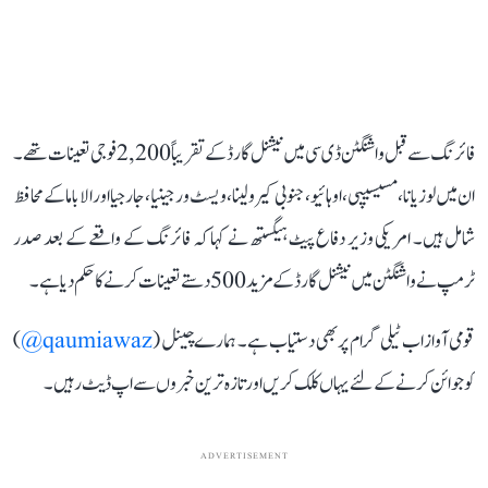
فائرنگ سے قبل واشنگٹن ڈی سی میں نیشنل گارڈ کے تقریباً 2,200 فوجی تعینات تھے۔
ان میں لوزیانا، مسیسیپی، اوہائیو، جنوبی کیرولینا، ویسٹ ورجینیا، جارجیا اور الاباما کے محافظ
شامل ہیں۔ امریکی وزیر دفاع پیٹ ہیگستھ نے کہا کہ فائرنگ کے واقعے کے بعد صدر
ٹرمپ نے واشنگٹن میں نیشنل گارڈ کے مزید 500 دستے تعینات کرنے کا حکم دیا ہے۔
قومی آواز اب ٹیلی گرام پر بھی دستیاب ہے۔ ہمارے چینل (
qaumiawaz@
)
کو جوائن کرنے کے لئے یہاں کلک کریں اور تازہ ترین خبروں سے اپ ڈیٹ رہیں۔
ADVERTISEMENT