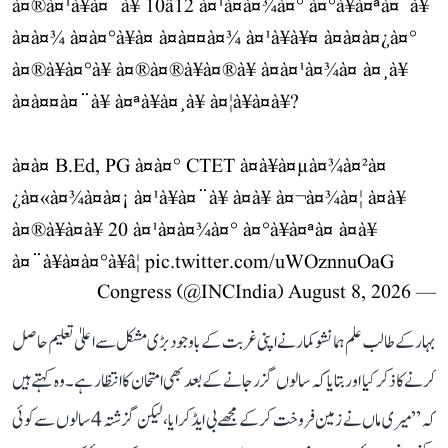
à¤®à¤¹à¥à¤¨à¥ 10â12 à¤¹à¤à¤¾à¤° à¤°à¥à¤ªà¤¯à¥
à¤à¤¾ à¤à¤°à¥à¤ à¤à¤¤à¤¾ à¤¹à¥à¥¤ à¤à¤à¤¿à¤°
à¤®à¥à¤°à¥ à¤®à¤®à¥à¤®à¥ à¤à¤¹à¤¾à¤ à¤¸à¥
à¤à¤¤à¤¨à¥ à¤ªà¥à¤¸à¥ à¤¦à¥à¤à¥?
à¤à¤ B.Ed, PG à¤à¤° CTET à¤à¥à¤µà¤¾à¤²à¤
¿à¤«à¤¾à¤à¤¡ à¤¹à¥à¤¨à¥ à¤à¥ à¤¬à¤¾à¤¦ à¤­à¥
à¤®à¥à¤à¥ 20 à¤¹à¤à¤¾à¤° à¤°à¥à¤ªà¤ à¤à¥
à¤¨à¥à¤à¤°à¥â¦
pic.twitter.com/uWOznnuOaG
August 8, 2026
— Congress (@INCIndia)
بہار کے طالب علم ہمانشو کمار نے اپنی غربت کے باوجود بڑی مشکل سے اعلیٰ تعلیم حاصل
کرنے کا ذکر کیا اور بتایا کہ سالوں گزر جانے کے بعد بھی امتحان کا انتظار ہے۔ وہ کہتے ہیں
کہ ’’میری ماں نے زمین فروخت کر کے مجھے بی ایڈ کرایا، لیکن گزشتہ 4 سالوں سے کوئی