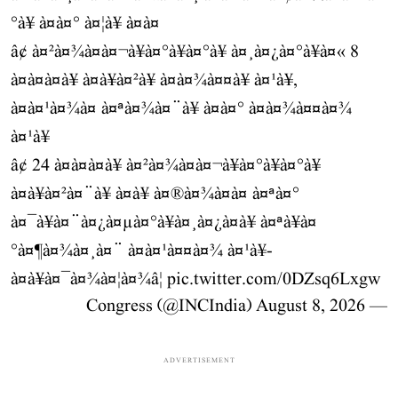
°à¥ à¤à¤° à¤¦à¥ à¤à¤
â¢ à¤²à¤¾à¤à¤¬à¥à¤°à¥à¤°à¥ à¤¸à¤¿à¤°à¥à¤« 8
à¤à¤à¤à¥ à¤à¥à¤²à¥ à¤à¤¾à¤¤à¥ à¤¹à¥,
à¤à¤¹à¤¾à¤ à¤ªà¤¾à¤¨à¥ à¤­à¤° à¤à¤¾à¤¤à¤¾
à¤¹à¥
â¢ 24 à¤à¤à¤à¥ à¤²à¤¾à¤à¤¬à¥à¤°à¥à¤°à¥
à¤à¥à¤²à¤¨à¥ à¤à¥ à¤®à¤¾à¤à¤ à¤ªà¤°
à¤¯à¥à¤¨à¤¿à¤µà¤°à¥à¤¸à¤¿à¤à¥ à¤ªà¥à¤
°à¤¶à¤¾à¤¸à¤¨ à¤à¤¹à¤¤à¤¾ à¤¹à¥-
à¤à¥à¤¯à¤¾à¤¦à¤¾â¦
pic.twitter.com/0DZsq6Lxgw
August 8, 2026
— Congress (@INCIndia)
ADVERTISEMENT