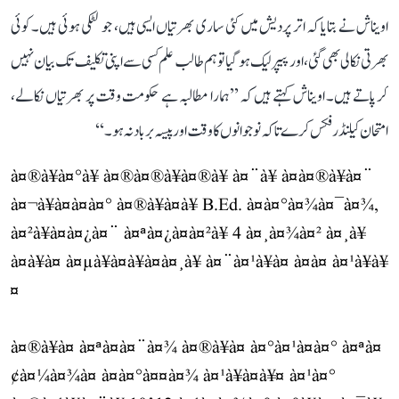
اویناش نے بتایا کہ اتر پردیش میں کئی ساری بھرتیاں ایسی ہیں، جو لٹکی ہوئی ہیں۔ کوئی
بھرتی نکالی بھی گئی، اور پیپر لیک ہو گیا تو ہم طالب علم کسی سے اپنی تکلیف تک بیان نہیں
کر پاتے ہیں۔ اویناش کہتے ہیں کہ ’’ہمارا مطالبہ ہے حکومت وقت پر بھرتیاں نکالے،
امتحان کیلنڈر فکس کرے تاکہ نوجوانوں کا وقت اور پیسہ برباد نہ ہو۔‘‘
à¤®à¥à¤°à¥ à¤®à¤®à¥à¤®à¥ à¤¨à¥ à¤à¤®à¥à¤¨
à¤¬à¥à¤à¤à¤° à¤®à¥à¤à¥ B.Ed. à¤à¤°à¤¾à¤¯à¤¾,
à¤²à¥à¤à¤¿à¤¨ à¤ªà¤¿à¤à¤²à¥ 4 à¤¸à¤¾à¤² à¤¸à¥
à¤à¥à¤ à¤µà¥à¤à¥à¤à¤¸à¥ à¤¨à¤¹à¥à¤ à¤à¤ à¤¹à¥à¥
¤
à¤®à¥à¤ à¤ªà¤à¤¨à¤¾ à¤®à¥à¤ à¤°à¤¹à¤à¤° à¤ªà¤
¢à¤¼à¤¾à¤ à¤à¤°à¤¤à¤¾ à¤¹à¥à¤à¥¤ à¤¹à¤°