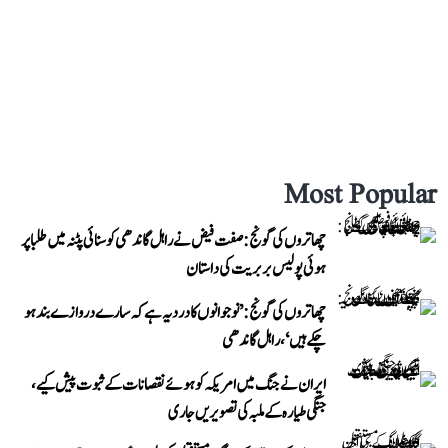
Most Popular
چھاتروں کی گونج: صفت فیض نے راہل گاندھی کو سنائی پٹنہ میں طلبا پر
ہوئی پولیس بربریت کی داستان
چھاتروں کی گونج: ’نوجوانوں کا درد یہ ہے کہ سارے دروازے بند ہو
چکے ہیں‘، راہل گاندھی
ایران نے جنگ میں امریکہ کو ہوئے نقصانات کے ثبوت پیش کیے،
جنگی طیارہ کے ملبہ کی تصویریں جاری