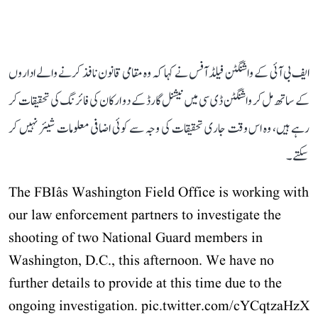
ایف بی آئی کے واشنگٹن فیلڈ آفس نے کہا کہ وہ مقامی قانون نافذ کرنے والے اداروں
کے ساتھ مل کر واشنگٹن ڈی سی میں نیشنل گارڈ کے دو ارکان کی فائرنگ کی تحقیقات کر
رہے ہیں، وہ اس وقت جاری تحقیقات کی وجہ سے کوئی اضافی معلومات شیئر نہیں کر
سکتے۔
The FBIâs Washington Field Office is working with
our law enforcement partners to investigate the
shooting of two National Guard members in
Washington, D.C., this afternoon. We have no
further details to provide at this time due to the
ongoing investigation.
pic.twitter.com/cYCqtzaHzX