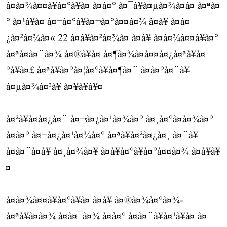
à¤à¤¾à¤¤à¥à¤°à¥à¤ à¤à¤° à¤¯à¥à¤µà¤¾à¤à¤ à¤ªà¤
° à¤¹à¥à¤ à¤¬à¤°à¥à¤¬à¤°à¤¤à¤¾ à¤à¥ à¤à¤
¿à¤²à¤¾à¤« 22 à¤à¥à¤²à¤¾à¤ à¤à¥ à¤à¤¾à¤¤à¥à¤°
à¤ªà¤à¤¨à¤¾ à¤®à¥à¤ à¤¶à¤¾à¤à¤¤à¤¿à¤ªà¥à¤
°à¥à¤£ à¤ªà¥à¤°à¤¦à¤°à¥à¤¶à¤¨ à¤à¤°à¤¨à¥
à¤µà¤¾à¤²à¥ à¤¥à¥à¥¤
à¤²à¥à¤à¤¿à¤¨ à¤¬à¤¿à¤¹à¤¾à¤° à¤¸à¤°à¤à¤¾à¤°
à¤à¤° à¤¬à¤¿à¤¹à¤¾à¤° à¤ªà¥à¤²à¤¿à¤¸ à¤¨à¥
à¤à¤¨à¤à¥ à¤¸à¤¾à¤¥ à¤à¥à¤°à¥à¤°à¤¤à¤¾ à¤à¥à¥
¤
à¤à¤¾à¤¤à¥à¤°à¥à¤ à¤à¥ à¤®à¤¾à¤°à¤¾-
à¤ªà¥à¤à¤¾ à¤à¤¯à¤¾ à¤à¤° à¤à¤¨à¥à¤¹à¥à¤ à¤