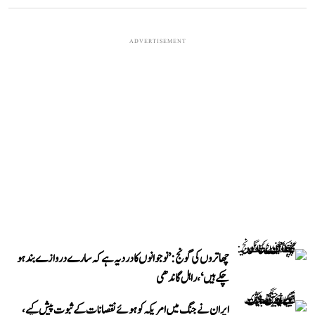
ADVERTISEMENT
چھاتروں کی گونج: ’نوجوانوں کا درد یہ ہے کہ سارے دروازے بند ہو
چکے ہیں‘، راہل گاندھی
ایران نے جنگ میں امریکہ کو ہوئے نقصانات کے ثبوت پیش کیے،