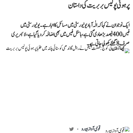
پر ہوئی پولیس بربریت کی داستان
ایک نوجوان نے کہا کہ الٰہ آباد یونیورسٹی میں مسائل کا انبار ہے۔ یونیورسٹی میں
فیس 400 فیصد بڑھا دی گئی ہے، ہاسٹل فیس میں بھی اضافہ کر دیا گیا ہے، لائبریری
صرف 8 گھنٹے کھولی جاتی ہے۔
قومی آواز بیورو