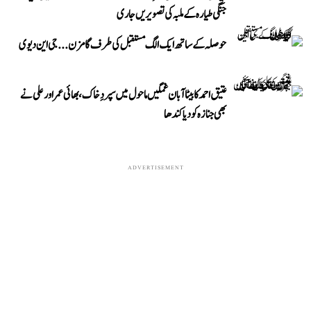
جنگی طیارہ کے ملبہ کی تصویریں جاری
حوصلہ کے ساتھ ایک الگ مستقبل کی طرف گامزن... جی این دیوی
عتیق احمد کا بیٹا آبان غمگین ماحول میں سپردِ خاک، بھائی عمر اور علی نے
بھی جنازہ کو دیا کندھا
ADVERTISEMENT