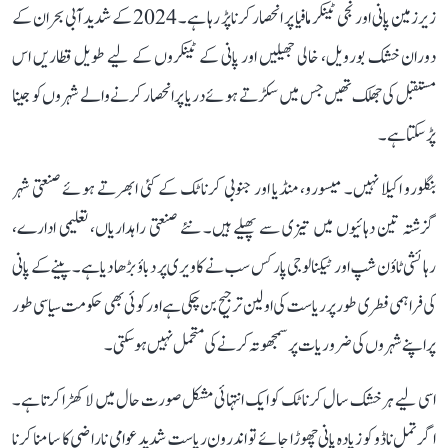
زیرزمین پانی اور نجی ٹینکر مافیا پر انحصار کرنا پڑ رہا ہے۔ 2024 کے شدید آبی بحران کے
دوران خشک بورویل، خالی جھیلیں اور پانی کے ٹینکروں کے لیے طویل قطاریں اس
مستقبل کی جھلک تھیں جس میں سکڑتے ہوئے دریا پر انحصار کرنے والے شہروں کو جینا
پڑ سکتا ہے۔
بنگلورو اکیلا نہیں۔ میسورو، منڈیا اور جنوبی کرناٹک کے کئی ابھرتے ہوئے صنعتی شہر
گزشتہ تین دہائیوں میں تیزی سے پھیلے ہیں۔ نئے صنعتی راہداریاں، تعلیمی ادارے،
رہائشی ٹاؤن شپ اور ٹیکنالوجی پارکس سب نے کاویری پر دباؤ بڑھا دیا ہے۔ پینے کے پانی
کی فراہمی فطری طور پر ریاست کی اولین ترجیح بن چکی ہے اور کوئی بھی حکومت سیاسی طور
پر اپنے شہروں کی ضروریات پر سمجھوتہ کرنے کی متحمل نہیں ہو سکتی۔
اسی لیے ہر خشک سال کرناٹک کو ایک انتہائی مشکل صورت حال میں لا کھڑا کرتا ہے۔
اگر تمل ناڈو کو زیادہ پانی چھوڑا جائے تو اندرونِ ریاست شدید عوامی ناراضی کا سامنا کرنا