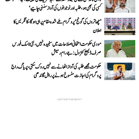
کسی کی بھی ہو، طلبہ اور نوجوانوں کی آواز سننی چاہیے‘
’چھاتروں کی گونج‘ پروگرام طے شدہ مقام پر ہی ہوگا، کانگریس کا
اعلان
مودی حکومت امتحانی اصلاحات میں سنجیدہ نہیں، نئی ٹاسک فورس
صرف ڈیمیج کنٹرول: جے رام رمیش
حکومت مجھے طلبہ کی آواز اٹھانے سے نہیں روک سکتی، پریاگ راج
پروگرام کی اجازت منسوخ ہونے پر راہل گاندھی
ADVERTISEMENT