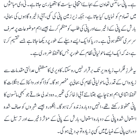
ہے۔ پانی سائنسی تعاون کے بجائے انتخابی سیاست کا ہتھیار بن جاتا ہے۔ ٹی وی مباحثوں
میں تصادم کو نمایاں کیا جاتا ہے، جبکہ زیرزمین پانی کی کمی، آبی ذخیرہ گاہوں کی بحالی،
بارش کے پانی کے ذخیرے اور پانی کی طلب کو منظم کرنے جیسے اہم موضوعات پر صرف
سرسری گفتگو ہوتی ہے۔ دریا کو ایک ایسے وسیلے کے طور پر دیکھا جاتا ہے جسے تقسیم کرنا
ہے، نہ کہ ایک ایسے ماحولیاتی نظام کے طور پر جس کا تحفظ ضروری ہے۔
یہ طرزِ فکر اب زیادہ دیر تک برقرار نہیں رہ سکتا۔ کاویری کا مستقبل عدالتی مقدمات سے
زیادہ اس کے قدرتی ماحولیاتی نظام کی بحالی پر منحصر ہوگا۔ کوڈاگو اور وائناڈ کے جنگلات کا
تحفظ اتنا ہی اہم ہونا چاہیے جتنا نئے آبی ذخائر کی تعمیر۔ وہ دلدلی علاقے جو کبھی مانسون کا
پانی محفوظ رکھتے تھے، انہیں دوبارہ زندہ کرنا ہوگا۔ بنگلورو جیسے شہروں کو صاف شدہ
استعمال شدہ پانی کے دوبارہ استعمال، بارش کے پانی کے مؤثر ذخیرے اور ترسیل کے
دوران پانی کے ضیاع میں کمی پر زیادہ توجہ دینی ہوگی۔