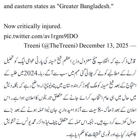
and eastern states as "Greater Bangladesh."
Now critically injured.
pic.twitter.com/av1rgm9IDO
December 13, 2025
— Treeni (@TheTreeni)
قابل ذکر ہے کہ انقلاب منچ معزول وزیر اعظم شیخ حسینہ کی پارٹی عوامی لیگ کو تحلیل
کرنے کے مطالبے کو لے کر چلائی گئی مہم میں سب سے آگے رہا۔ 2024 میں طلبہ کے
احتجاج کے بعد شیخ حسینہ کو ملک چھوڑ کر ہندوستان میں پناہ لینا پڑا۔ واضح رہے کہ بنگلہ دیش
میں حال میں ہی عام انتخاب کرائے جانے کے متعلق تاریخوں کا اعلان ہوا ہے۔ اس
اعلان کے بعد ڈھاکہ-8 سیٹ سے آزاد امیدوار پر جان لیوا حملہ ہونے کے بعد بڑے
سوال کھڑے کر دیے ہیں۔ جبکہ اس حملہ کے متعلق چیف ایڈوائزر محمد یونس نے تشویش
کا اظہار کیا ہے اور فوری تحقیقات کا حکم دیا ہے۔