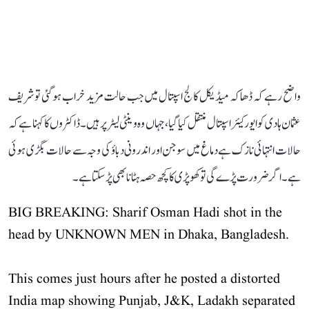
واضح رہے کہ ڈھاکہ میڈیکل کالج اسپتال میں جب حالت مزید خراب ہو گئی تو شریف
عثمان ہادی کو ایور کیئر اسپتال منتقل کیا گیا، جہاں وہ وینٹی لیٹر پر ہیں۔ ڈاکٹروں کا کہنا ہے کہ
حالات انتہائی نازک ہے دماغ میں سوجن اور اندرونی دباؤ کی وجہ سے حالات بگڑی ہوئی
ہے۔ اگر ضرورت پڑے گی تو کھوپڑی کا کچھ حصہ ہٹانا بھی پڑ سکتا ہے۔
BIG BREAKING: Sharif Osman Hadi shot in the
head by UNKNOWN MEN in Dhaka, Bangladesh.
This comes just hours after he posted a distorted
India map showing Punjab, J&K, Ladakh separated