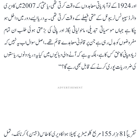
اور 1924 کے نوآبادیاتی معاہدوں کے وقت کرتی تھی، یا حتیٰ کہ 2007 میں کاویری
واٹر ڈسپیوٹس ٹریبونل کے حتمی فیصلے کے وقت کرتی تھی۔ یہ دریا ایسے دور میں داخل ہو
چکا ہے جہاں موسمیاتی تبدیلی، ماحولیاتی بگاڑ اور پانی کی بڑھتی ہوئی طلب ان تمام
مفروضوں کو بدل رہی ہے جن پر قانونی معاہدے قائم تھے۔ اصل سوال اب یہ نہیں کہ
زیادہ پانی کا حق کس کا ہے، بلکہ یہ ہے کہ آنے والی دہائیوں میں کیا یہ دریا دونوں ریاستوں
کی ضروریات پوری کرنے کے قابل بھی رہے گا؟‘‘
ADVERTISEMENT
تقریباً 81 ہزار 155 مربع کلومیٹر پر پھیلا ہوا کاویری کا طاس (بیسن) کرناٹک، تمل