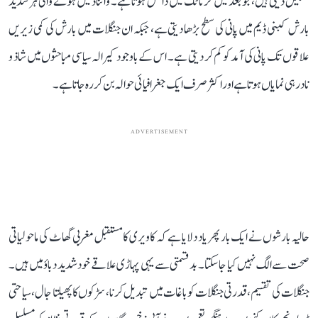
تشکیل دیتی ہیں، جو بعد میں کرناٹک میں داخل ہوتا ہے۔ وائناڈ میں ہونے والی ہر شدید
بارش کبنی ڈیم میں پانی کی سطح بڑھا دیتی ہے، جبکہ ان جنگلات میں بارش کی کمی زیریں
علاقوں تک پانی کی آمد کو کم کر دیتی ہے۔ اس کے باوجود کیرالہ سیاسی مباحثوں میں شاذ و
نادر ہی نمایاں ہوتا ہے اور اکثر صرف ایک جغرافیائی حوالہ بن کر رہ جاتا ہے۔
ADVERTISEMENT
حالیہ بارشوں نے ایک بار پھر یاد دلایا ہے کہ کاویری کا مستقبل مغربی گھاٹ کی ماحولیاتی
صحت سے الگ نہیں کیا جا سکتا۔ بدقسمتی سے یہی پہاڑی علاقے خود شدید دباؤ میں ہیں۔
جنگلات کی تقسیم، قدرتی جنگلات کو باغات میں تبدیل کرنا، سڑکوں کا پھیلتا جال، سیاحتی