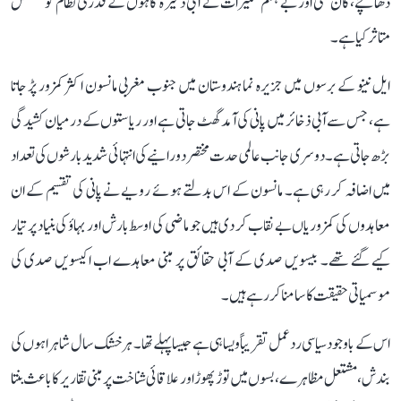
ڈھانچے، کان کنی اور بے ہنگم تعمیرات نے آبی ذخیرہ گاہوں کے قدرتی نظام کو مسلسل
متاثر کیا ہے۔
ایل نینو کے برسوں میں جزیرہ نما ہندوستان میں جنوب مغربی مانسون اکثر کمزور پڑ جاتا
ہے، جس سے آبی ذخائر میں پانی کی آمد گھٹ جاتی ہے اور ریاستوں کے درمیان کشیدگی
بڑھ جاتی ہے۔ دوسری جانب عالمی حدت مختصر دورانیے کی انتہائی شدید بارشوں کی تعداد
میں اضافہ کر رہی ہے۔ مانسون کے اس بدلتے ہوئے رویے نے پانی کی تقسیم کے ان
معاہدوں کی کمزوریاں بے نقاب کر دی ہیں جو ماضی کی اوسط بارش اور بہاؤ کی بنیاد پر تیار
کیے گئے تھے۔ بیسویں صدی کے آبی حقائق پر مبنی معاہدے اب اکیسویں صدی کی
موسمیاتی حقیقت کا سامنا کر رہے ہیں۔
اس کے باوجود سیاسی ردعمل تقریباً ویسا ہی ہے جیسا پہلے تھا۔ ہر خشک سال شاہراہوں کی
بندش، مشتعل مظاہرے، بسوں میں توڑ پھوڑ اور علاقائی شناخت پر مبنی تقاریر کا باعث بنتا