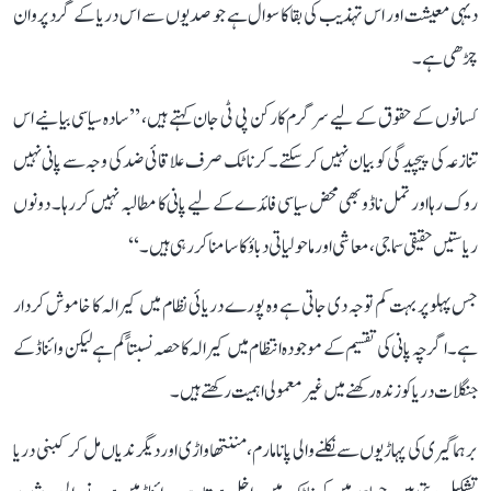
دیہی معیشت اور اس تہذیب کی بقا کا سوال ہے جو صدیوں سے اس دریا کے گرد پروان
چڑھی ہے۔
کسانوں کے حقوق کے لیے سرگرم کارکن پی ٹی جان کہتے ہیں، ’’سادہ سیاسی بیانیے اس
تنازعہ کی پیچیدگی کو بیان نہیں کر سکتے۔ کرناٹک صرف علاقائی ضد کی وجہ سے پانی نہیں
روک رہا اور تمل ناڈو بھی محض سیاسی فائدے کے لیے پانی کا مطالبہ نہیں کر رہا۔ دونوں
ریاستیں حقیقی سماجی، معاشی اور ماحولیاتی دباؤ کا سامنا کر رہی ہیں۔‘‘
جس پہلو پر بہت کم توجہ دی جاتی ہے وہ پورے دریائی نظام میں کیرالہ کا خاموش کردار
ہے۔ اگرچہ پانی کی تقسیم کے موجودہ انتظام میں کیرالہ کا حصہ نسبتاً کم ہے لیکن وائناڈ کے
جنگلات دریا کو زندہ رکھنے میں غیر معمولی اہمیت رکھتے ہیں۔
برہماگیری کی پہاڑیوں سے نکلنے والی پانامارم، مننتھاواڑی اور دیگر ندیاں مل کر کبنی دریا