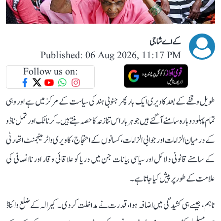
کے اے شاجی
Published: 06 Aug 2026, 11:17 PM
Follow us on:
طویل وقفے کے بعد کاویری ایک بار پھر جنوبی ہند کی سیاست کے مرکز میں ہے اور وہی
تمام پہلو دوبارہ سامنے آ گئے ہیں جو ہر بار اس تنازعہ کا حصہ بنتے ہیں۔ کرناٹک اور تمل ناڈو
کے درمیان الزامات اور جوابی الزامات، کسانوں کے احتجاج، کاویری واٹر مینجمنٹ اتھارٹی
کے سامنے قانونی دلائل اور سیاسی بیانات جن میں دریا کو علاقائی وقار اور ناانصافی کی
علامت کے طور پر پیش کیا جاتا ہے۔
تاہم، جیسے ہی کشیدگی میں اضافہ ہوا، قدرت نے مداخلت کر دی۔ کیرالہ کے ضلع وائناڈ