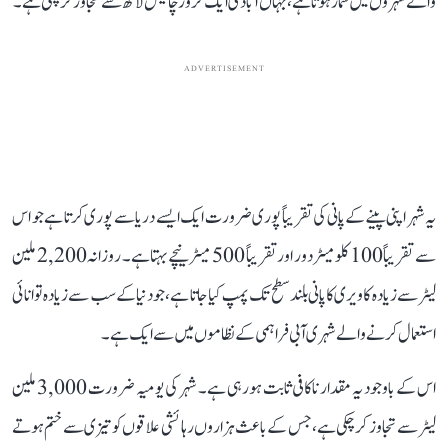
والے شہروں میں شمار ہوتا ہے، جہاں آبادی ایک کروڑ چالیس لاکھ سے تجاوز کر چکی ہے۔
ADVERTISEMENT
یہ شہر اپنی پینے کے پانی کی تقریباً پوری ضرورت ایک ایسے دریا سے پوری کرتا ہے جو اس
سے تقریباً 100 کلومیٹر دور اور تقریباً 500 میٹر نیچے بہتا ہے۔ روزانہ 2,200 ملین
لیٹر سے زیادہ کاویری کا پانی بلند سطح تک پمپ کیا جاتا ہے، جو دنیا کے سب سے زیادہ توانائی
استعمال کرنے والے شہری آبی فراہمی کے نظاموں میں سے ایک ہے۔
اس کے باوجود یہ مقدار ناکافی ثابت ہو رہی ہے۔ شہر کی یومیہ ضرورت 3,000 ملین
لیٹر سے تجاوز کر چکی ہے، جس کے باعث ہزاروں رہائشی علاقوں کو تیزی سے ختم ہوتے