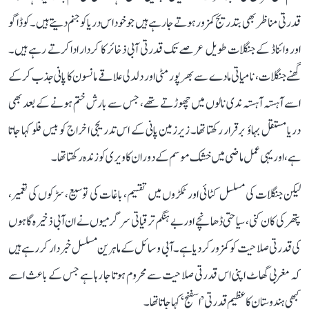
قدرتی مناظر بھی بتدریج کمزور ہوتے جا رہے ہیں جو خود اس دریا کو جنم دیتے ہیں۔ کوڈاگو
اور وائناڈ کے جنگلات طویل عرصے تک قدرتی آبی ذخائر کا کردار ادا کرتے رہے ہیں۔
گھنے جنگلات، نامیاتی مادے سے بھرپور مٹی اور دلدلی علاقے مانسون کا پانی جذب کر کے
اسے آہستہ آہستہ ندی نالوں میں چھوڑتے تھے، جس سے بارش ختم ہونے کے بعد بھی
دریا مستقل بہاؤ برقرار رکھتا تھا۔ زیرزمین پانی کے اس تدریجی اخراج کو بیس فلو کہا جاتا
ہے، اور یہی عمل ماضی میں خشک موسم کے دوران کاویری کو زندہ رکھتا تھا۔
لیکن جنگلات کی مسلسل کٹائی اور ٹکڑوں میں تقسیم، باغات کی توسیع، سڑکوں کی تعمیر،
پتھر کی کان کنی، سیاحتی ڈھانچے اور بے ہنگم ترقیاتی سرگرمیوں نے ان آبی ذخیرہ گاہوں
کی قدرتی صلاحیت کو کمزور کر دیا ہے۔ آبی وسائل کے ماہرین مسلسل خبردار کر رہے ہیں
کہ مغربی گھاٹ اپنی اس قدرتی صلاحیت سے محروم ہوتا جا رہا ہے جس کے باعث اسے
کبھی ہندوستان کا عظیم قدرتی ’اسفنج‘ کہا جاتا تھا۔