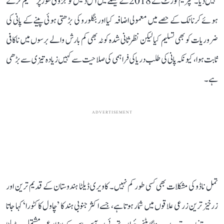
نہیں دیا۔ سپریم کورٹ نے 2018 کے فیصلے میں اس دلیل کو جزوی طور پر تسلیم کرتے
ہوئے کرناٹک کے حصے میں معمولی اضافہ کیا اور بنگلورو کی بڑھتی ہوئی پینے کے پانی کی
ضروریات کو بھی تسلیم کیا لیکن نظرثانی شدہ کوٹہ بھی کم بارش والے برسوں میں ناکافی
ثابت ہوا، کیونکہ پانی کی طلب دریا کی فراہمی کی صلاحیت سے کہیں زیادہ تیزی سے بڑھی
ہے۔
ADVERTISEMENT
تمل ناڈو کی مشکلات بھی کسی طور کم نہیں۔ کاویری ڈیلٹا ہندوستان کے قدیم ترین اور
زرخیز ترین زرعی علاقوں میں شمار ہوتا ہے، جسے اکثر جنوبی ہند کا ’چاول کا کٹورا‘ کہا جاتا