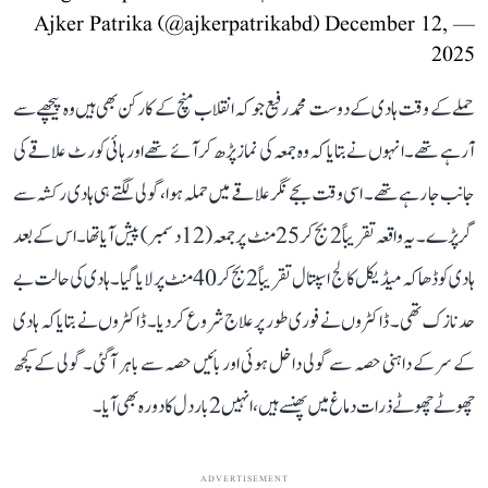
December 12,
— Ajker Patrika (@ajkerpatrikabd)
2025
حملے کے وقت ہادی کے دوست محمد رفیع جو کہ انقلاب منچ کے کارکن بھی ہیں وہ پیچھے سے
آ رہے تھے۔ انہوں نے بتایا کہ وہ جمعہ کی نماز پڑھ کر آئے تھے اور ہائی کورٹ علاقے کی
جانب جا رہے تھے۔ اسی وقت بجے نگر علاقے میں حملہ ہوا، گولی لگتے ہی ہادی رکشہ سے
گر پڑے۔ یہ واقعہ تقریباً 2 بج کر 25 منٹ پر جمعہ (12 دسمبر) پیش آیا تھا۔ اس کے بعد
ہادی کو ڈھاکہ میڈیکل کالج اسپتال تقریباً 2 بج کر 40 منٹ پر لایا گیا۔ ہادی کی حالت بے
حد نازک تھی۔ ڈاکٹروں نے فوری طور پر علاج شروع کر دیا۔ ڈاکٹروں نے بتایا کہ ہادی
کے سر کے داہنی حصہ سے گولی داخل ہوئی اور بائیں حصہ سے باہر آ گئی۔ گولی کے کچھ
چھوٹے چھوٹے ذرات دماغ میں پھنسے ہیں، انہیں 2 بار دل کا دورہ بھی آیا۔
ADVERTISEMENT