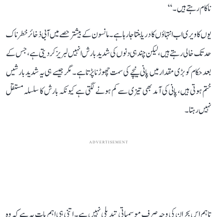
ناکام رہتے ہیں۔‘‘
یوں کاویری اب انتہاؤں کا دریا بنتا جا رہا ہے۔ مانسون کے بیشتر حصے میں آبی ذخائر خطرناک
حد تک خالی رہتے ہیں، لیکن چند ہی دنوں کی شدید بارش انہیں لبریز کر دیتی ہے، جس کے
بعد حکام کو بڑی مقدار میں پانی نیچے کی سمت چھوڑنا پڑتا ہے۔ مگر جیسے ہی یہ شدید بارشیں
ختم ہوتی ہیں، پانی کی آمد بھی تیزی سے کم ہونے لگتی ہے کیونکہ بارش کا سلسلہ مستقل
نہیں رہتا۔
ADVERTISEMENT
تاہم اس بحران کی وجہ صرف موسمیاتی تبدیلی نہیں ہے۔ اتنی ہی اہم بات یہ ہے کہ وہ