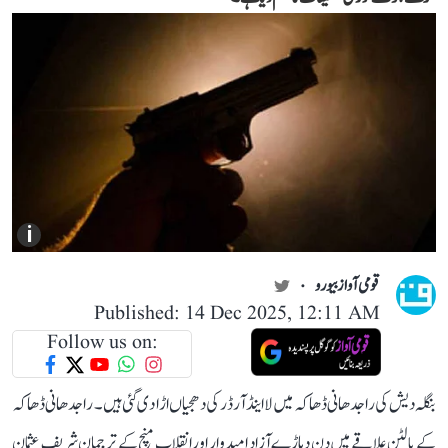
i
قومی آواز بیورو
Published: 14 Dec 2025, 12:11 AM
Follow us on:
بنگلہ دیش کی راجدھانی ڈھاکہ میں لا اینڈ آرڈر کی دھجیاں اڑا دی گئی ہیں۔ راجدھانی ڈھاکہ
کے پالٹن علاقے میں دن دہاڑے آزاد امیدوار اور انقلاب منچ کے ترجمان شریف عثمان