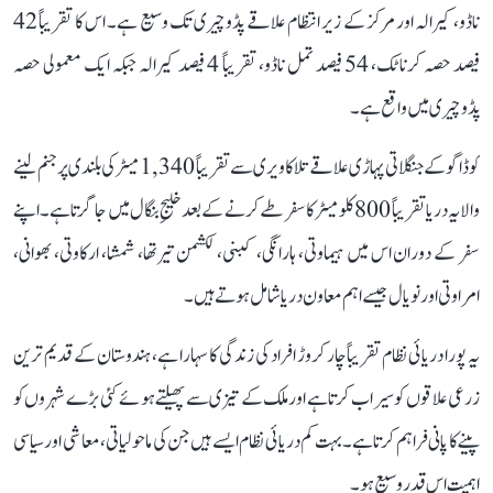
ناڈو، کیرالہ اور مرکز کے زیر انتظام علاقے پڈوچیری تک وسیع ہے۔ اس کا تقریباً 42
فیصد حصہ کرناٹک، 54 فیصد تمل ناڈو، تقریباً 4 فیصد کیرالہ جبکہ ایک معمولی حصہ
پڈوچیری میں واقع ہے۔
کوڈاگو کے جنگلاتی پہاڑی علاقے تلاکاویری سے تقریباً 1,340 میٹر کی بلندی پر جنم لینے
والا یہ دریا تقریباً 800 کلومیٹر کا سفر طے کرنے کے بعد خلیجِ بنگال میں جا گرتا ہے۔ اپنے
سفر کے دوران اس میں ہیماوتی، ہارانگی، کبنی، لکشمن تیرتھا، شمشا، ارکاوتی، بھوانی،
امراوتی اور نویال جیسے اہم معاون دریا شامل ہوتے ہیں۔
یہ پورا دریائی نظام تقریباً چار کروڑ افراد کی زندگی کا سہارا ہے، ہندوستان کے قدیم ترین
زرعی علاقوں کو سیراب کرتا ہے اور ملک کے تیزی سے پھیلتے ہوئے کئی بڑے شہروں کو
پینے کا پانی فراہم کرتا ہے۔ بہت کم دریائی نظام ایسے ہیں جن کی ماحولیاتی، معاشی اور سیاسی
اہمیت اس قدر وسیع ہو۔