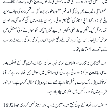
میں مسلسل کئی روز ہونے والی شدید مانسون کی بارشوں سے پڑوسی ریاست کرناٹک کے
کبنی آبی ذخیرے میں پانی کی آمد غیر معمولی طور پر بڑھ گئی اور تمل ناڈو کی جانب مزید
پانی چھوڑ دیا گیا۔ آبی ذخائر کی سطح بہتر ہوئی، سرکاری بیانات میں تلخی کم ہو گئی اور فوری
تصادم ٹل گیا۔ لیکن یہ عارضی سکون اس لیے نہیں آیا کہ حکومتوں نے کوئی مستقل حل
تلاش کر لیا، بلکہ اس لیے کہ بارش نے وقتی طور پر اس دریا کو نئی زندگی دے دی جو سب
کے ہاتھ سے پھسلتا جا رہا تھا۔
جب بھی کاویری تنازعہ سر اٹھاتا ہے عوامی توجہ عدالتی احکامات، ٹریبونل کے فیصلوں اور
سیاسی بیانات پر مرکوز ہو جاتی ہے۔ ٹی وی مباحثوں میں سوال یہی اٹھایا جاتا ہے کہ آیا
کرناٹک پانی روک رہا ہے یا تمل ناڈو اپنے حصے سے زیادہ پانی کا مطالبہ کر رہا ہے۔ اس شور
شرابے میں خود دریا کہیں پس منظر میں چلا جاتا ہے۔
مصنف اور ناقد او کے جانی کہتے ہیں، ’’کاویری اب ویسا برتاؤ نہیں کر رہی جیسا 1892