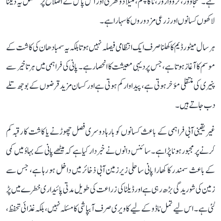
ہے۔ تنجاوور، ترووارور، ناگاپٹنم، مئیلا دوتھرئی اور آس پاس کے اضلاع پر مشتمل یہ ڈیلٹا
لاکھوں کسانوں اور زرعی مزدوروں کا سہارا ہے۔
ہر سال میٹور ڈیم کا کھلنا صرف ایک انتظامی فیصلہ نہیں ہوتا بلکہ یہ سمبا دھان کی کاشت کے
موسم کا آغاز ہوتا ہے، جس پر دیہی معیشت کا انحصار ہے۔ پانی کی فراہمی میں ہر تاخیر سے
پنیری کی منتقلی مؤخر ہوتی ہے، پیداوار کم ہوتی ہے اور کسان مزید قرضوں کے بوجھ تلے
دب جاتے ہیں۔
غیر یقینی آبی فراہمی کے باعث کسانوں کو بارہا دوسری فصل چھوڑنے یا کاشت کا رقبہ کم
کرنے پر مجبور ہونا پڑا ہے۔ سائنس دانوں نے خبردار کیا ہے کہ میٹھے پانی کے بہاؤ میں کمی
کے باعث سمندر کا کھارا پانی ساحلی زیرزمین آبی ذخائر میں داخل ہو رہا ہے، جس سے
زمین کی شوریدگی بڑھ رہی ہے اور ڈیلٹا کی زراعت کی طویل مدتی پائیداری خطرے میں پڑ
گئی ہے۔ اس لیے تمل ناڈو کے لیے کاویری صرف آبپاشی کا مسئلہ نہیں، بلکہ غذائی تحفظ،