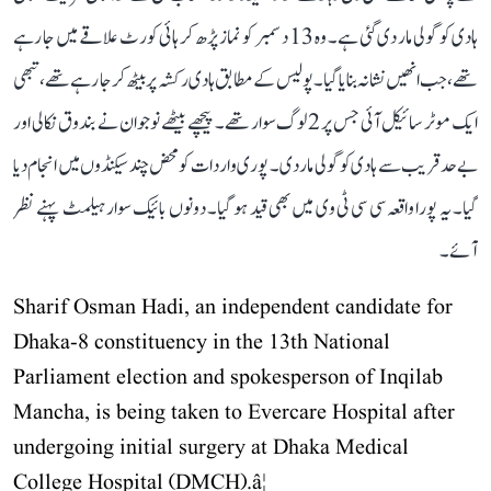
ہادی کو گولی مار دی گئی ہے۔ وہ 13 دسمبر کو نماز پڑھ کر ہائی کورٹ علاقے میں جا رہے
تھے، جب انھیں نشانہ بنایا گیا۔ پولیس کے مطابق ہادی رکشہ پر بیٹھ کر جا رہے تھے، تبھی
ایک موٹر سائیکل آئی جس پر 2 لوگ سوار تھے۔ پیچھے بیٹھے نوجوان نے بندوق نکالی اور
بے حد قریب سے ہادی کو گولی مار دی۔ پوری واردات کو محض چند سیکنڈوں میں انجام دیا
گیا۔ یہ پورا واقعہ سی سی ٹی وی میں بھی قید ہو گیا۔ دونوں بائیک سوار ہیلمٹ پہنے نظر
آئے۔
Sharif Osman Hadi, an independent candidate for
Dhaka-8 constituency in the 13th National
Parliament election and spokesperson of Inqilab
Mancha, is being taken to Evercare Hospital after
undergoing initial surgery at Dhaka Medical
College Hospital (DMCH).â¦