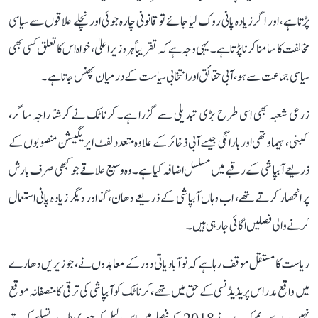
پڑتا ہے، اور اگر زیادہ پانی روک لیا جائے تو قانونی چارہ جوئی اور نچلے علاقوں سے سیاسی
مخالفت کا سامنا کرنا پڑتا ہے۔ یہی وجہ ہے کہ تقریباً ہر وزیر اعلیٰ، خواہ اس کا تعلق کسی بھی
سیاسی جماعت سے ہو، آبی حقائق اور انتخابی سیاست کے درمیان پھنس جاتا ہے۔
زرعی شعبہ بھی اسی طرح بڑی تبدیلی سے گزرا ہے۔ کرناٹک نے کرشنا راجہ ساگر،
کبنی، ہیماوتھی اور ہارانگی جیسے آبی ذخائر کے علاوہ متعدد لفٹ ایریگیشن منصوبوں کے
ذریعے آبپاشی کے رقبے میں مسلسل اضافہ کیا ہے۔ وہ وسیع علاقے جو کبھی صرف بارش
پر انحصار کرتے تھے، اب وہاں آبپاشی کے ذریعے دھان، گنا اور دیگر زیادہ پانی استعمال
کرنے والی فصلیں اگائی جا رہی ہیں۔
ریاست کا مستقل موقف رہا ہے کہ نوآبادیاتی دور کے معاہدوں نے، جو زیریں دھارے
میں واقع مدراس پریذیڈنسی کے حق میں تھے، کرناٹک کو آبپاشی کی ترقی کا منصفانہ موقع