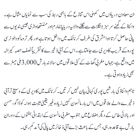
ان معاون دریاؤں میں کبنی اس تنازع کے باہمی ربط کی سب سے نمایاں مثال ہے۔
وائناڈ کے گھنے سرسبز جنگلات سے نکلنے والا یہ دریا پانامارم اور مننتھاواڑی جیسی ندیوں سے
پانی حاصل کرتا ہوا مشرق کی طرف کرناٹک میں داخل ہوتا ہے اور پھر تروماکودالو نرسی
پورہ کے قریب کاویری سے جا ملتا ہے۔ اس کے آبی ذخیرے کا تقریباً نصف حصہ کیرالہ
میں واقع ہے، جہاں مغربی گھاٹ کے کئی علاقوں میں سالانہ بارش 3,000 ملی میٹر سے
بھی زیادہ ہوتی ہے۔
تاہم وائناڈ کی بارشیں پوری کہانی بیان نہیں کرتیں۔ کرناٹک میں کاویری کے وسیع تر آبی
ذخیرے والے علاقوں میں اس بار مانسون کہیں زیادہ غیر یقینی ثابت ہوا۔ کوڈاگو، حسن
اور بالائی طاس کے دیگر اضلاع میں جنوب مغربی مانسون کے ابتدائی ہفتوں کے دوران
بارش بے قاعدہ رہی، جس کے باعث بڑے آبی ذخائر میں پانی کی آمد کم رہی۔