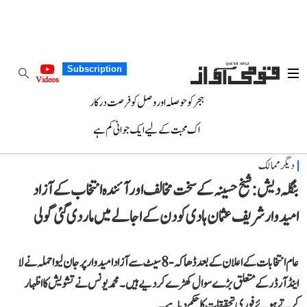
Subscription
Videos
ہجر کو حوصلہ اور وصل کو فرصت درکار
اک محبت کے لیے ایک جوانی کم ہے
دیگر ممالک
بنگلہ دیش: شیخ حسینہ کے سخت مخالف اور آئندہ انتخاب کے آزاد
امیدوار شریف عثمان ہادی کو دن کے اجالے میں مار دی گئی گولی
عام انتخابات کے اعلان کے بعد ڈھاکہ-8 سیٹ سے آزاد امیدوار پر جان لیوا حملہ نے لا
اینڈ آرڈر کے متعلق بڑے سوال کھڑے کر دیے ہیں۔ محمد یونس نے تشویش کا اظہار
کرتے ہوئے فوری تحقیقات کا حکم دیا ہے۔