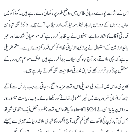
اس کے اثرات پورے دریائی طاس میں واضح طور پر دکھائی دے رہے ہیں۔ کوڈاگو میں
حالیہ برسوں کے دوران بار بار لینڈ سلائیڈنگ اور سیلاب آئے ہیں۔ وائناڈ بھی تباہ کن
قدرتی آفات کا شکار رہا ہے، جنہوں نے یہ ظاہر کر دیا ہے کہ موسمیاتی شدت اور غیر
پائیدار زمین کے استعمال نے پہاڑی ماحولیاتی نظام کو کس قدر کمزور بنا دیا ہے۔ ستم ظریفی
یہ ہے کہ یہی علاقے، جو آج تباہ کن سیلاب پیدا کر رہے ہیں، خشک موسم میں دریا کے
مستقل بہاؤ کو برقرار رکھنے کی اپنی قدرتی صلاحیت بھی کھوتے جا رہے ہیں۔
کاویری طاس میں آنے والی تبدیلی اس وقت مزید واضح ہو جاتی ہے جب بارش سے آگے
بڑھ کر انسانی ضروریات میں غیر معمولی اضافے کو دیکھا جائے۔ جب ریاست میسور اور
مدراس پریذیڈنسی نے 1924 کا معاہدہ کیا تھا، اس وقت بنگلورو محض ایک انتظامی شہر تھا
جس کی آبادی پانچ لاکھ سے بھی کم تھی۔ آج بنگلورو کا شہری علاقہ دنیا کے تیزی سے پھیلنے