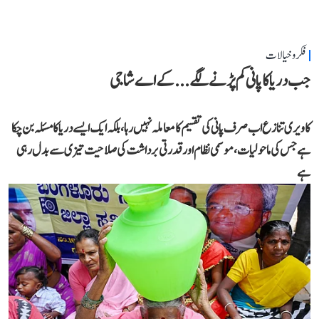
فکر و خیالات
جب دریا کا پانی کم پڑنے لگے...کے اے شاجی
کاویری تنازع اب صرف پانی کی تقسیم کا معاملہ نہیں رہا، بلکہ ایک ایسے دریا کا مسئلہ بن چکا
ہے جس کی ماحولیات، موسمی نظام اور قدرتی برداشت کی صلاحیت تیزی سے بدل رہی
ہے