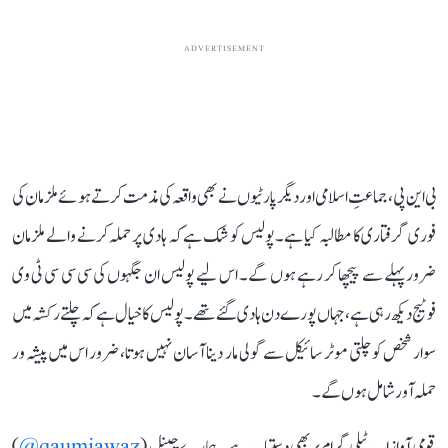
ADVERTISEMENT
بی این پی، جماعتِ اسلامی اور دیگر پارٹیوں نے بھی واقعہ کی مذمت کرتے ہوئے ملزمان کی
فوری گرفتاری کا مطالبہ کیا ہے۔ پولیس کو شک ہے کہ ہادی پر حملہ کرنے والے ملزمان
ضرور پہلے سے پیچھا کر رہے ہوں گے۔ اس لیے پولیس ان جگہوں کی سی سی سی ٹی وی
فوٹیج دیکھ رہی ہے، جہاں پورے دن ہادی گئے تھے۔ پولیس کا خیال ہے کہ چلتے رکشہ میں
سوار شخص کو چلتی موٹر سائیکل سے گولی مار دینا آسان نہیں ہوتا، ضرور اس میں پیشہ ور
حملہ آور شامل ہوں گے۔
قومی آواز اب ٹیلی گرام پر بھی دستیاب ہے۔ ہمارے چینل (
qaumiawaz@
)