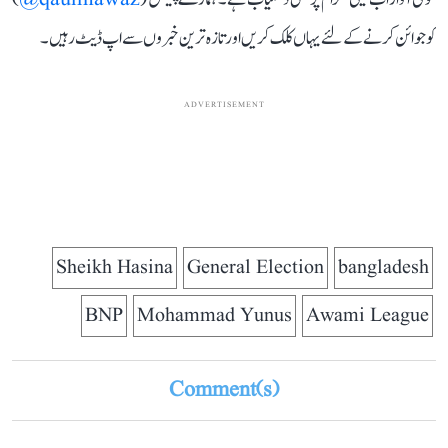
کو جوائن کرنے کے لئے یہاں کلک کریں اور تازہ ترین خبروں سے اپ ڈیٹ رہیں۔
ADVERTISEMENT
Sheikh Hasina
General Election
bangladesh
BNP
Mohammad Yunus
Awami League
Comment(s)