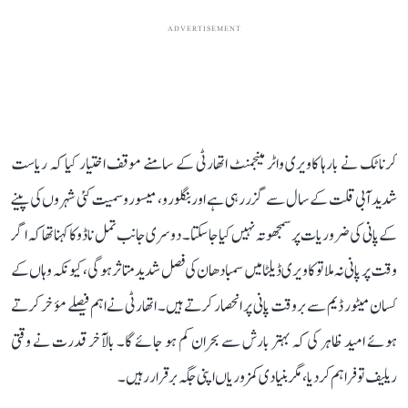
ADVERTISEMENT
کرناٹک نے بارہا کاویری واٹر مینجمنٹ اتھارٹی کے سامنے موقف اختیار کیا کہ ریاست
شدید آبی قلت کے سال سے گزر رہی ہے اور بنگلورو، میسورو سمیت کئی شہروں کی پینے
کے پانی کی ضروریات پر سمجھوتہ نہیں کیا جا سکتا۔ دوسری جانب تمل ناڈو کا کہنا تھا کہ اگر
وقت پر پانی نہ ملا تو کاویری ڈیلٹا میں سمبا دھان کی فصل شدید متاثر ہوگی، کیونکہ وہاں کے
کسان میٹور ڈیم سے بروقت پانی پر انحصار کرتے ہیں۔ اتھارٹی نے اہم فیصلے مؤخر کرتے
ہوئے امید ظاہر کی کہ بہتر بارش سے بحران کم ہو جائے گا۔ بالآخر قدرت نے وقتی
ریلیف تو فراہم کر دیا، مگر بنیادی کمزوریاں اپنی جگہ برقرار رہیں۔