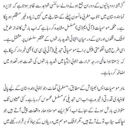
گزشتہ دو دہائیوں کے دوران جمع ہونے والے سائنسی شواہد سے ظاہر ہوتا ہے کہ جزیرہ
نما ہندوستان میں جنوب مغربی مانسون پہلے کے مقابلے میں کہیں زیادہ غیر مستحکم ہو چکا
ہے۔ محکمہ موسمیات (آئی ایم ڈی) مسلسل مشاہدہ کر رہا ہے کہ اب بارش کا انداز طویل
خشک وقفوں اور ان کے درمیان انتہائی شدید بارشوں کے مختصر سلسلوں پر مشتمل ہے۔
اسی طرح بین الحکومتی پینل برائے موسمیاتی تبدیلی (آئی پی سی سی) بھی خبردار کر چکا ہے
کہ بڑھتا ہوا عالمی درجہ حرارت جنوبی ایشیا میں شدید بارشوں کی شدت اور تعداد میں
اضافہ کر رہا ہے۔
ماہر موسمیات ایس ابھیلاش کے مطابق، ’’مغربی گھاٹ، جو جنوبی ہندوستان کے لیے پانی
کا بنیادی قدرتی ذخیرہ ہے، اب اس تبدیلی کو مسلسل محسوس کر رہا ہے۔ کئی مہینوں تک
متوازن بارش ہونے کے بجائے اب اکثر ایسے موسلادھار واقعات پیش آتے ہیں جو
اچانک سیلاب تو لے آتے ہیں، مگر خشک موسم میں دریاؤں کے بہاؤ کو برقرار رکھنے میں