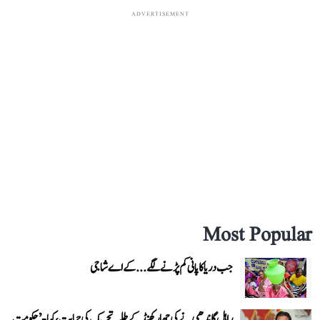
ADVERTISEMENT
Most Popular
جب دریا کا پانی کم پڑنے لگے...کے اے شاجی
راہل گاندھی نے کی جھارکھنڈ کے طلبہ تحریک کی حمایت، کہا- ’حکومت