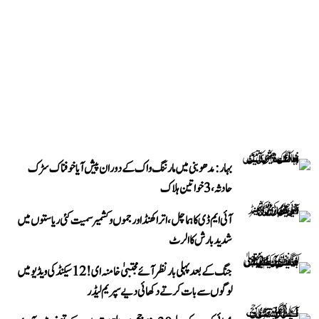
بہار: مدھوبنی میں مارننگ واک کے دوران پیش آیا خوفناک سڑک
حادثہ، 3 خواتین ہلاک
آئی ایم ڈی کا ہماچل، اتراکھنڈ اور جموں و کشمیر سمیت کئی ریاستوں میں
شدید بارش کا الرٹ
جنگ کے بعد پہلی بار نظر آئے مجتبیٰ خامنہ ای! 12 سیکنڈ کی ویڈیو میں
لوگوں سے بات کرتے دکھائی دیے سپریم لیڈر