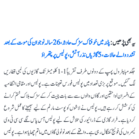
یہ بھی پڑھیں :
پٹنہ میں خوفناک سڑک حادثہ، 26 سالہ نوجوان کی موت کے بعد
تشدد والے حالات، 5 گاڑیاں نذر آتش، پولیس پر پتھراؤ
جگدمبا پٹرول پمپ کے دونوں طرف تقریباً 1-1 کلومیٹر تک گاڑیوں کی لمبی قطاریں
لگ گئیں۔ موقع پر بڑی تعداد میں پولیس فورس تعینات ہے۔ پولیس اور مقامی انتظامیہ
کے افسران لواحقین اور گاؤں والوں سے سے بات چیت کر کے سڑک بلاک ختم کرانے
کی کوشش کر رہے ہیں۔ پولیس نے لاشوں کو پوسٹ مارٹم کے لیے بھیجنے کا عمل شروع
کر دیا ہے۔ فرار گاڑی کے ڈرائیور کی تلاش کے لیے پولیس آس پاس لگے سی سی ٹی وی
کیمروں کی فوٹیج کھنگال رہی ہے۔ واقعے کے بعد نوٹولی گاؤں میں ماتم چھایا ہوا ہے۔ پولیس