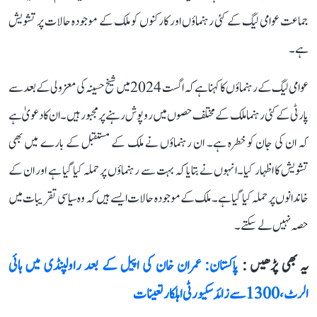
جماعت عوامی لیگ کے کئی رہنماؤں اور کارکنوں کو ملک کے موجودہ حالات پر تشویش
ہے۔
عوامی لیگ کے رہنماؤں کا کہنا ہے کہ اگست 2024 میں شیخ حسینہ کی معزولی کے بعد سے
پارٹی کے کئی رہنما ملک کے مختلف حصوں میں روپوش رہنے پر مجبور ہیں۔ ان کا دعویٰ ہے
کہ ان کی جان کو خطرہ ہے۔ ان رہنماؤں نے ملک کے مستقبل کے بارے میں بھی
تشویش کا اظہار کیا۔انہوں نے بتایا کہ بہت سے رہنماؤں پر حملہ کیا گیا ہے اور ان کے
خاندانوں پر حملہ کیا گیا ہے۔ ملک کے موجودہ حالات ایسے ہیں کہ وہ سیاسی تقریبات میں
حصہ نہیں لے سکتے۔
یہ بھی پڑھیں :
پاکستان: عمران خان کی اپیل کے بعد راولپنڈی میں ہائی
الرٹ، 1300 سے زائد سکیورٹی اہلکار تعینات