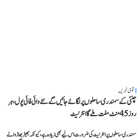
قومی خبریں
چنئی کے سمندری ساحلوں پر لگائے جائیں گے نئے وائی فائی پول، ہر
روز 45 منٹ مفت ملے گا انٹرنیٹ
سمندری ساحلوں پر انٹرنیٹ کی ضرورت اس لیے بھی زیادہ ہے، کیونکہ بھیڑ بھاڑ والے