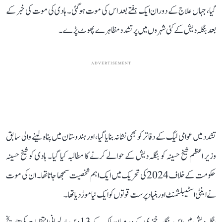
گیا، جہاں علاج کے دوران ایک ہفتے بعد اس کی موت ہوگئی۔ ہادی کی موت کی خبر کے
بعد بنگلہ دیش کے کئی شہروں میں پرتشدد مظاہرے پھوٹ پڑے۔
ADVERTISEMENT
تشدد میں عوامی لیگ کے دفاتر کو بھی نشانہ بنایا گیا، اور ہندوستان میں پناہ لینے والی سابق
وزیر اعظم شیخ حسینہ کو بنگلہ دیش کے حوالے کرنے کا مطالبہ کیا گیا۔ ہادی کو شیخ حسینہ
حکومت کے خلاف 2024 کی تحریک میں ایک اہم شخصیت سمجھا جاتا تھا۔ ان کی موت
نے اینٹی اسٹیبلشمنٹ اور بنیاد پرست قوتوں کو ایک نیا موڑ دیا تھا۔