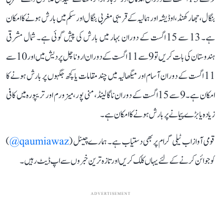
بنگال، جھارکھنڈ، اوڈیشہ اور ہمالیہ کے قریبی مغربی بنگال اور سکم میں بارش ہونے کا امکان
ہے۔ 13 سے 15 اگست کے دوران بہار میں بارش کی پیش گوئی ہے۔ شمال مشرقی
ہندوستان کی بات کریں تو 9 سے 11 اگست کے دوران اروناچل پردیش میں اور 10 سے
11 اگست کے دوران آسام اور میگھالیہ میں چند مقامات یا کچھ جگہوں پر بارش ہونے کا
امکان ہے۔ 9 سے 15 اگست کے دوران ناگالینڈ، منی پور، میزورم اور تریپورہ میں کافی
زیادہ یا بڑے پیمانے پر بارش ہونے کا امکان ہے۔
قومی آواز اب ٹیلی گرام پر بھی دستیاب ہے۔ ہمارے چینل (
qaumiawaz@
)
کو جوائن کرنے کے لئے یہاں کلک کریں اور تازہ ترین خبروں سے اپ ڈیٹ رہیں۔
ADVERTISEMENT