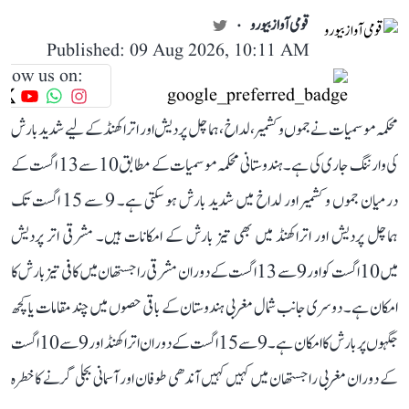
قومی آواز بیورو
Published: 09 Aug 2026, 10:11 AM
llow us on:
محکمہ موسمیات نے جموں و کشمیر، لداخ، ہماچل پردیش اور اتراکھنڈ کے لیے شدید بارش
کی وارننگ جاری کی ہے۔ ہندوستانی محکمہ موسمیات کے مطابق 10 سے 13 اگست کے
درمیان جموں و کشمیر اور لداخ میں شدید بارش ہو سکتی ہے۔ 9 سے 15 اگست تک
ہماچل پردیش اور اتراکھنڈ میں بھی تیز بارش کے امکانات ہیں۔ مشرقی اتر پردیش
میں 10 اگست کو اور 9 سے 13 اگست کے دوران مشرقی راجستھان میں کافی تیز بارش کا
امکان ہے۔ دوسری جانب شمال مغربی ہندوستان کے باقی حصوں میں چند مقامات یا کچھ
جگہوں پر بارش کا امکان ہے۔ 9 سے 15 اگست کے دوران اتراکھنڈ اور 9 سے 10 اگست
کے دوران مغربی راجستھان میں کہیں کہیں آندھی طوفان اور آسمانی بجلی گرنے کا خطرہ