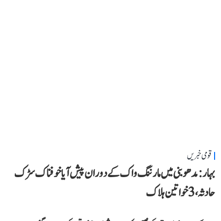
قومی خبریں
بہار: مدھوبنی میں مارننگ واک کے دوران پیش آیا خوفناک سڑک
حادثہ، 3 خواتین ہلاک