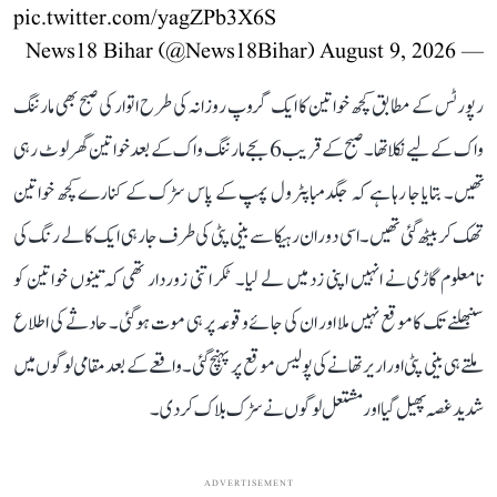
pic.twitter.com/yagZPb3X6S
August 9, 2026
— News18 Bihar (@News18Bihar)
رپورٹس کے مطابق کچھ خواتین کا ایک گروپ روزانہ کی طرح اتوار کی صبح بھی مارننگ
واک کے لیے نکلا تھا۔ صبح کے قریب 6 بجے مارننگ واک کے بعد خواتین گھر لوٹ رہی
تھیں۔ بتایا جا رہا ہے کہ جگدمبا پٹرول پمپ کے پاس سڑک کے کنارے کچھ خواتین
تھک کر بیٹھ گئی تھیں۔ اسی دوران رہیکا سے بینی پٹی کی طرف جا رہی ایک کالے رنگ کی
نامعلوم گاڑی نے انہیں اپنی زد میں لے لیا۔ ٹکر اتنی زوردار تھی کہ تینوں خواتین کو
سنبھلنے تک کا موقع نہیں ملا اور ان کی جائے وقوعہ پر ہی موت ہو گئی۔ حادثے کی اطلاع
ملتے ہی بینی پٹی اور اریر تھانے کی پولیس موقع پر پہنچ گئی۔ واقعے کے بعد مقامی لوگوں میں
شدید غصہ پھیل گیا اور مشتعل لوگوں نے سڑک بلاک کر دی۔
ADVERTISEMENT