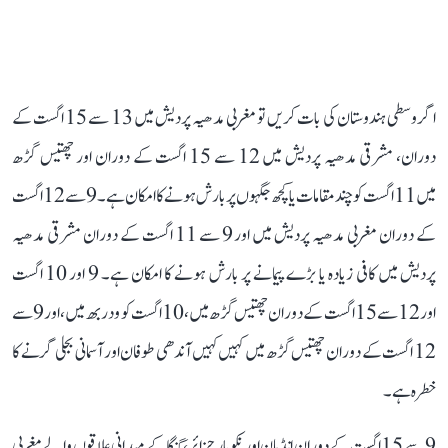
اگر وسطی ہندوستان کی بات کریں تو مغربی مدھیہ پردیش میں 13 سے 15 اگست کے
دوران، مشرقی مدھیہ پردیش میں 12 سے 15 اگست کے دوران اور چھتیس گڑھ
میں 11 اگست کو چند مقامات یا کچھ جگہوں پر بارش ہونے کا امکان ہے۔ 9 سے 12 اگست
کے دوران مغربی مدھیہ پردیش میں اور 9 سے 11 اگست کے دوران مشرقی مدھیہ
پردیش میں کافی زیادہ یا بڑے پیمانے پر بارش ہونے کا امکان ہے۔ 9 اور 10 اگست
اور 12 سے 15 اگست کے دوران چھتیس گڑھ میں، 10 اگست کو ودربھ میں، اور 9 سے
12 اگست کے دوران چھتیس گڑھ میں کہیں کہیں آندھی طوفان اور آسمانی بجلی گرنے کا
خطرہ ہے۔
9 سے 15 اگست کے دوران انڈمان اور نکوبار جزائر، گنگا کے میدانی علاقوں والے مغربی