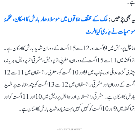
ہے۔
یہ بھی پڑھیں :
ملک کے مختلف علاقوں میں موسلادھار بارش کا امکان، محکمۂ
موسمیات نے جاری کیا الرٹ
ہماچل پردیش میں 9 اگست اور 12 سے 15 اگست کے دوران شدید بارش کا امکان ہے۔
اتراکھنڈ میں 11 سے 15 اگست کے دوران، مغربی اتر پردیش، مشرقی اتر پردیش، ہریانہ،
چنڈی گڑھ، دہلی اور پنجاب میں 9 اور 10 اگست کو، مغربی راجستھان میں 11 سے 12
اگست کے دوران اور مشرقی راجستھان میں 12 سے 13 اگست کو چند مقامات پر شدید
بارش کا امکان ہے۔ مشرقی راجستھان اور ہماچل پردیش میں 10 اور 11 اگست کو اور
اتراکھنڈ میں 9 اور 10 اگست کو کہیں کہیں بہت زیادہ شدید بارش کا امکان ہے۔
ADVERTISEMENT