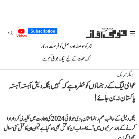
Subscription
Videos
ہجر کو حوصلہ اور وصل کو فرصت درکار
اک محبت کے لیے ایک جوانی کم ہے
دیگر ممالک
عوامی لیگ کے رہنماؤں کو خطرہ ہے کہ کہیں بنگلہ دیش آہستہ آہستہ
پاکستان نہ بن جائے!
بنگلہ دیش کے طالب علم رہنما عثمان ہادی جولائی 2024 کی بغاوت میں کلیدی کردار ادا
کرنے کے بعد سرخیوں میں آئے اور اب ان کا قتل بھی ہو گیا ہے لیکن ان کا قتل کئی سوال
چھوڑ گیا ہے۔