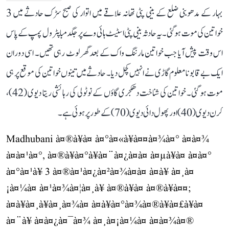
بہار کے مدھوبنی ضلع کے بینی پٹی تھانہ علاقے میں اتوار کی صبح سڑک حادثے میں 3
خواتین کی موت ہو گئی۔ یہ حادثہ بینی پٹی اسٹیٹ ہائی وے پر جگدمبا پٹرول پمپ کے پاس
اس وقت پیش آیا جب خواتین مارننگ واک کے بعد گھر لوٹ رہی تھیں۔ اسی دوران
ایک بے قابو نامعلوم گاڑی نے انہیں کچل دیا۔ حادثے میں تینوں خواتین کی موقع پر ہی
موت ہو گئی۔ خواتین کی شناخت دھکجری گاؤں کے نوٹولی کی رہائشی ریتا دیوی (42)،
کرن دیوی (40) اور پھول دائی دیوی (70) کے طور پر ہوئی ہے۔
Madhubani à¤®à¥à¤ à¤°à¤«à¥à¤¤à¤¾à¤° à¤à¤¾
à¤à¤¹à¤°, à¤®à¥à¤°à¥à¤¨à¤¿à¤à¤ à¤µà¥à¤ à¤à¤°
à¤°à¤¹à¥ 3 à¤®à¤¹à¤¿à¤²à¤¾à¤à¤ à¤à¥ à¤¸à¤
¡à¤¼à¤ à¤¹à¤¾à¤¦à¤¸à¥ à¤®à¥à¤ à¤®à¥à¤¤;
à¤à¥à¤¸à¥à¤¸à¤¾à¤ à¤à¥à¤°à¤¾à¤®à¥à¤£à¥à¤
à¤¨à¥ à¤à¤¿à¤¯à¤¾ à¤¸à¤¡à¤¼à¤ à¤à¤¾à¤®