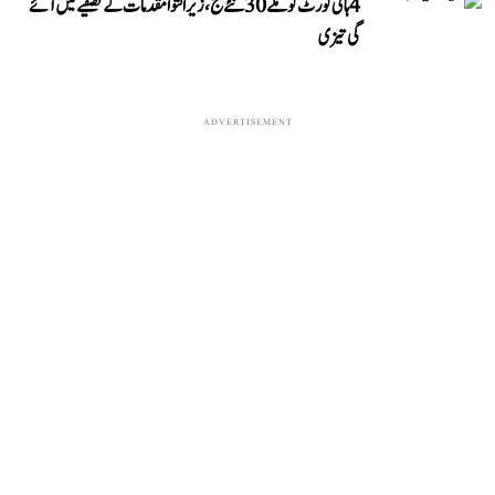
4 ہائی کورٹ کو ملے 30 نئے جج، زیر التوا مقدمات کے تصفیے میں آئے
گی تیزی
ADVERTISEMENT