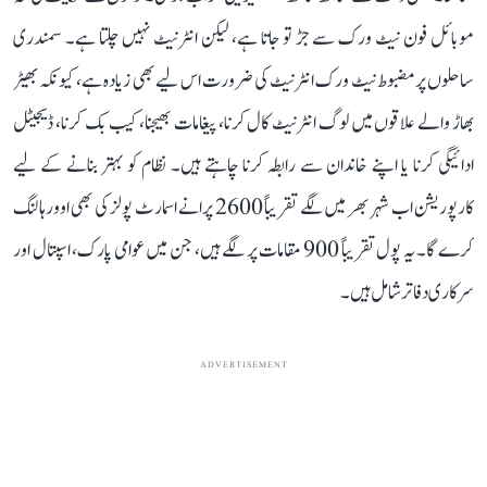
موبائل فون نیٹ ورک سے جڑ تو جاتا ہے، لیکن انٹرنیٹ نہیں چلتا ہے۔ سمندری
ساحلوں پر مضبوط نیٹ ورک انٹرنیٹ کی ضرورت اس لیے بھی زیادہ ہے، کیونکہ بھیڑ
بھاڑ والے علاقوں میں لوگ انٹرنیٹ کال کرنا، پیغامات بھیجنا، کیب بک کرنا، ڈیجیٹل
ادائیگی کرنا یا اپنے خاندان سے رابطہ کرنا چاہتے ہیں۔ نظام کو بہتر بنانے کے لیے
کارپوریشن اب شہر بھر میں لگے تقریباً 2600 پرانے اسمارٹ پولز کی بھی اوورہالنگ
کرے گا۔ یہ پول تقریباً 900 مقامات پر لگے ہیں، جن میں عوامی پارک، اسپتال اور
سرکاری دفاتر شامل ہیں۔
ADVERTISEMENT