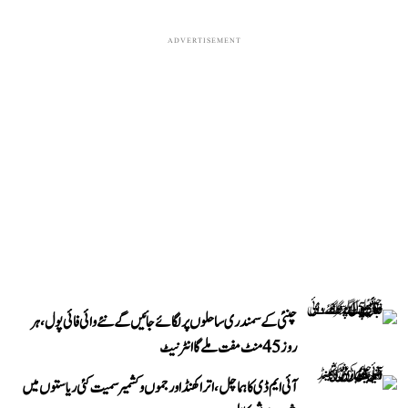
ADVERTISEMENT
چنئی کے سمندری ساحلوں پر لگائے جائیں گے نئے وائی فائی پول، ہر
روز 45 منٹ مفت ملے گا انٹرنیٹ
آئی ایم ڈی کا ہماچل، اتراکھنڈ اور جموں و کشمیر سمیت کئی ریاستوں میں