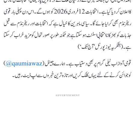
بنگلہ دیش میں اس ہنگامہ خیزی کے درمیان ملک کے 13ویں پارلیمانی انتخابات کی تاریخ
کا اعلان کر دیا گیا ہے۔ انتخابات 12 فروری 2026 کو ہوں گے۔اس دن پہلی بار قومی
ریفرنڈم بھی کرایا جائے گا۔ سیاسی ماہرین کا خیال ہے کہ انتخابات اور ریفرنڈم سے قبل
جذبات کو بھڑکانا انتخابی اسٹنٹ ہو سکتا ہے جو ممکنہ طور پر صورتحال کو مزید خراب کر سکتا
ہے۔ (بشکریہ نیوز پورٹل ’آج تک‘)
قومی آواز اب ٹیلی گرام پر بھی دستیاب ہے۔ ہمارے چینل (
qaumiawaz@
)
کو جوائن کرنے کے لئے یہاں کلک کریں اور تازہ ترین خبروں سے اپ ڈیٹ رہیں۔
ADVERTISEMENT