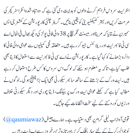
انٹرنیٹ سروس فراہم کرنے والوں کو ہدایت دی گئی ہے کہ وہ تباہ شدہ انفراسٹرکچر کی
مرمت کریں اور بہتر کنیکٹیویٹی کو یقینی بنائیں۔ گریٹر چنئی کارپوریشن کے کمشنر جی ایس
سمیرن نے بتایا کہ مرینا اور بیسنت نگر بیچ پر 38 وائی فائی پولز کی دیکھ بھال فی الحال اے
سی ٹی فائبرنیٹ اور ریلائنس جیو کر رہے ہیں۔ متعلقہ نجی کمپنیوں سے عوامی وائی فائی کا
دائرہ بڑھانے کو کہا گیا ہے۔ کارپوریشن نے اے سی ٹی فائبرنیٹ سے استعمال کا ڈیٹا بھی
طلب کیا ہے، تاکہ یہ معلوم ہو سکے کہ لوگ اس سروس کا کس طرح استعمال کر رہے
ہیں۔ نیٹ ورک کے بڑھنے کے ساتھ سائبر سیکورٹی بھی ایک بڑا چیلنج ہوگی۔ لوگوں نے
مطالبہ کیا ہے کہ کھلے عوامی نیٹ ورک پر ہیکنگ، ڈیٹا چوری اور دیگر سیکورٹی خلاف
ورزیوں کو روکنے کے لیے سخت انتظامات کیے جائیں۔
قومی آواز اب ٹیلی گرام پر بھی دستیاب ہے۔ ہمارے چینل (
qaumiawaz@
)
کو جوائن کرنے کے لئے یہاں کلک کریں اور تازہ ترین خبروں سے اپ ڈیٹ رہیں۔