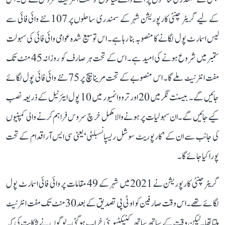
کے لیے گریٹر چنئی کارپوریشن شہر کے سمندری ساحلوں پر 107 نئے وائی فائی سے
لیس اسمارٹ پول لگانے کا منصوبہ بنا رہا ہے۔ اس توسیع شدہ عوامی وائی فائی کی سہولت
ستمبر میں شروع ہونے کی امید ہے۔ اس کے تحت ہر صارف کو روزانہ 45 منٹ تک
مفت انٹرنیٹ ملے گا۔ اس منصوبے کے تحت مرینا بیچ پر 75 نئے وائی فائی پول لگائے
جائیں گے۔ بیسنت نگر میں 20 اور ترووانمیور میں 10 پول ایئرٹیل کے ذریعہ نصب
کیے جائیں گے۔ ان سہولیات پر ہونے والا مکمل خرچ سروس فراہم کرنے والی کمپنیوں
کی جانب سے ان کے ’کارپوریٹ سوشل ریسپانسبلٹی‘ یعنی سی ایس آر اقدام کے تحت
پورا کیا جائے گا۔
گریٹر چنئی کارپوریشن نے 2021 میں شہر کے 49 مقامات پر وائی فائی اسمارٹ پول
لگائے تھے۔ اس وقت صارفین کو او ٹی پی تصدیق کے بعد 30 منٹ تک مفت انٹرنیٹ
ملتا تھا۔ لیکن وقت کے ساتھ ساتھ کنیکٹیویٹی خراب ہو گئی۔ لوگوں نے شکایت کی کہ