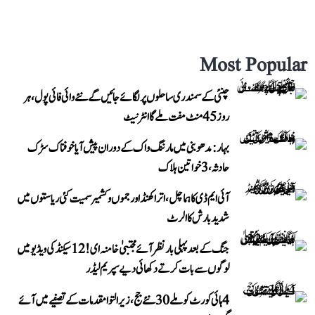
Most Popular
چنئی کے سمندری ساحلوں پر لگائے جائیں گے نئے وائی فائی پول، ہر
روز 45 منٹ مفت ملے گا انٹرنیٹ
بہار: مدھوبنی میں مارننگ واک کے دوران پیش آیا خوفناک سڑک
حادثہ، 3 خواتین ہلاک
آئی ایم ڈی کا ہماچل، اتراکھنڈ اور جموں و کشمیر سمیت کئی ریاستوں میں
شدید بارش کا الرٹ
جنگ کے بعد پہلی بار نظر آئے مجتبیٰ خامنہ ای! 12 سیکنڈ کی ویڈیو میں
لوگوں سے بات کرتے دکھائی دیے سپریم لیڈر
4 ہائی کورٹ کو ملے 30 نئے جج، زیر التوا مقدمات کے تصفیے میں آئے