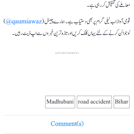
معاملے کی تفتیش کر رہی ہے۔
قومی آواز اب ٹیلی گرام پر بھی دستیاب ہے۔ ہمارے چینل (
qaumiawaz@
)
کو جوائن کرنے کے لئے یہاں کلک کریں اور تازہ ترین خبروں سے اپ ڈیٹ رہیں۔
ADVERTISEMENT
Madhubani
road accident
Bihar
Comment(s)