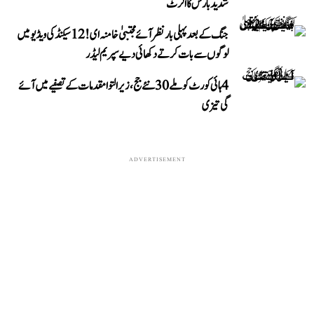
شدید بارش کا الرٹ
جنگ کے بعد پہلی بار نظر آئے مجتبیٰ خامنہ ای! 12 سیکنڈ کی ویڈیو میں
لوگوں سے بات کرتے دکھائی دیے سپریم لیڈر
4 ہائی کورٹ کو ملے 30 نئے جج، زیر التوا مقدمات کے تصفیے میں آئے
گی تیزی
ADVERTISEMENT