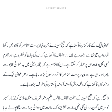
ADVERTISEMENT
عوامی لیگ کے کارکنان کا کہنا ہے کہ شیخ حسینہ نے جن بنیاد پرست عناصر کو قابو میں رکھا
تھا وہ اب تیزی سے بڑھ رہے ہیں۔ رہنماؤں کا کہنا ہے کہ ان کی جان کو خطرہ ہے اور ہجوم
کسی بھی وقت ان پر حملہ کر سکتا ہے۔ ان کا الزام ہے کہ بنگلہ دیش میں بدعنوانی قابو سے
باہر ہو رہی ہے اور بنیاد پرست عناصر کا اثر و رسوخ بڑھ رہا ہے۔ ادھر عوامی لیگ کے
رہنماؤں کا کہنا ہے کہ بنگلہ دیش آہستہ آہستہ پاکستان کی طرف بڑھ رہا ہے۔
واضح رہے کہ شیخ حسینہ کے سخت مخالف طالب علم رہنما شریف عثمان ہادی کو 12 دسمبر
کو سر میں گولی مار دی گئی تھی۔ اسے تشویشناک حالت میں ہوائی جہاز سے سنگاپور لے جایا