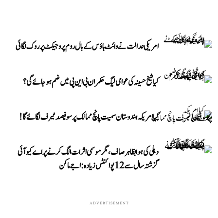
امریکی عدالت نے وائٹ ہاؤس کے بال روم پروجیکٹ پر روک لگائی
کیا شیخ حسینہ کی عوامی لیگ حکمران بی این پی میں ضم ہو جائے گی؟
کیا امریکہ ہندوستان سمیت پانچ ممالک پر سو فیصد ٹیرف لگائے گا!
دہلی کی ہوا بظاہر صاف، مگر موسمی اثرات الگ کرنے پر اے کیو آئی
گزشتہ سال سے 12 پوائنٹس زیادہ: اجے ماکن
ADVERTISEMENT