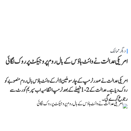
دیگر ممالک
امریکی عدالت نے وائٹ ہاؤس کے بال روم پروجیکٹ پر روک لگائی
امریکی عدالت نے صدر ٹرمپ کے چار سو ملین ڈالر کے وائٹ ہاؤس بال روم منصوبے کو
روک دیا ہے۔ عدالت کے 2-1 فیصلے کے بعد ٹرمپ انتظامیہ اب سپریم کورٹ سے
رجوع کرے گی۔