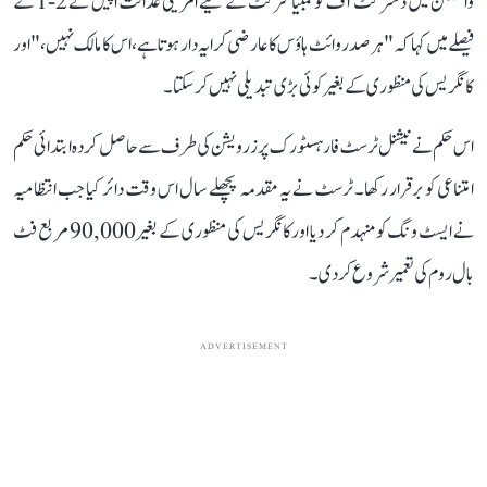
واشنگٹن میں ڈسٹرکٹ آف کولمبیا سرکٹ کے لیے امریکی عدالت اپیل نے 2-1 کے
فیصلے میں کہا کہ "ہر صدر وائٹ ہاؤس کا عارضی کرایہ دار ہوتا ہے، اس کا مالک نہیں،" اور
کانگریس کی منظوری کے بغیر کوئی بڑی تبدیلی نہیں کر سکتا۔
اس حکم نے نیشنل ٹرسٹ فار ہسٹورک پرزرویشن کی طرف سے حاصل کردہ ابتدائی حکم
امتناعی کو برقرار رکھا۔ ٹرسٹ نے یہ مقدمہ پچھلے سال اس وقت دائر کیا جب انتظامیہ
نے ایسٹ ونگ کو منہدم کر دیا اور کانگریس کی منظوری کے بغیر 90,000 مربع فٹ
بال روم کی تعمیر شروع کر دی۔
ADVERTISEMENT