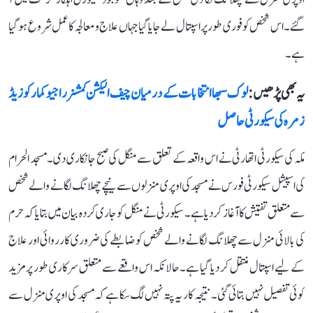
گئے۔ اس شخص کو فوری طور پر اسپتال لے جایا گیا جہاں علاج و معالجہ کا عمل شروع ہو گیا
ہے۔
یہ بھی پڑھیں :
لوک سبھا انتخابات کے درمیان چیف الیکشن کمشنر راجیو کمار کو زیڈ
زمرہ کی سیکورٹی حاصل
مکہ کی سیکورٹی اتھارٹی نے اس واقعہ کے تعلق سے منگل کی صبح جانکاری دی۔ مسجد الحرام
کی اسپیشل سیکورٹی فورس نے مسجد کی اوپری منزلوں سے نیچے چھلانگ لگانے والے شخص
سے متعلق تفتیش کا آغاز کر دیا ہے۔ سیکورٹی نے منگل کو جاری کردہ بیان میں بتایا کہ حرم
کی بالائی منزل سے چھلانگ لگانے والے شخص کو ضابطے کی ضروری کارروائی اور علاج
کے لیے اسپتال منتقل کر دیا گیا ہے۔ حالانکہ اس واقعے سے متعلق سرکاری طور پر مزید
کوئی تفصیل نہیں بتائی گئی۔ نتیجہ کار یہ پتہ نہیں لگ سکا ہے کہ مسجد کی اوپری منزل سے