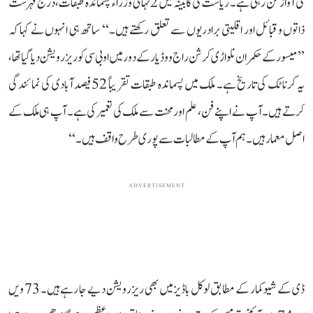
کی آواز سن رہی ہے۔ ریاست کی کابینہ میں 2 تہائی وزراء پسماندہ طبقات، درج فہرست
ذاتوں و قبائل اور اقلیتی برادریوں سے تعلق رکھتے ہیں۔‘‘ ساتھ ہی انہوں نے کہا کہ
’’میسور کے حکمران نلواڑی کرشن راج ووڈیار کے دور میں او بی سی کو ریزرویشن دیا گیا تھا،
یہ کرناٹک کی تاریخ ہے۔ ملک میں پسماندہ طبقات تقریباً 52 فیصد آبادی کی نمائندگی
کرتے ہیں۔ آپ نے اپنے فن، علم اور محنت سے ملک کی تعمیر کی ہے۔ آپ ہی ملک کے
اصل معمار ہیں۔ ہم آپ کے مطالبات سے پوری طرح واقف ہیں۔‘‘
ADVERTISEMENT
ڈی کے شیو کمار کے مطابق لوکل باڈیز میں بھی ریزرویشن دیے جا رہے ہیں۔ 73 ویں