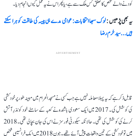
کودنے والے شخص کا تعلق کس ملک سے ہے، یا پھر اس نے یہ عمل کیوں انجام دیا۔
یہ بھی پڑھیں :
لوک سبھا انتخابات: عوامی مدے ہی پیسہ کی طاقت کو ہرا سکتے
ہیں...سید خرم رضا
ADVERTISEMENT
قابل ذکر ہے کہ یہ پہلا معاملہ نہیں ہے جب کسی نے مسجد الحرام میں مبینہ طور پر خودکشی
کی کوشش کی۔ 2017 میں ایک سعودی باشندہ نے کعبہ کے سامنے خود کو نذرِ آتش
کرنے کی کوشش کی تھی۔ حالانکہ سیکورٹی فورسز نے اس کی جان بچا لی تھی۔ 2018
میں تو خودکشی کے تین واقعات پیش آئے تھے۔ جون 2018 میں ایک فرانسیسی شخص