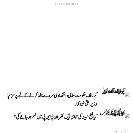
ADVERTISEMENT
کرناٹک حکومت سماجی و اقتصادی سروے نافذ کرنے کے لیے پرعزم:
وزیر اعلیٰ شیوکمار
کیا شیخ حسینہ کی عوامی لیگ حکمران بی این پی میں ضم ہو جائے گی؟