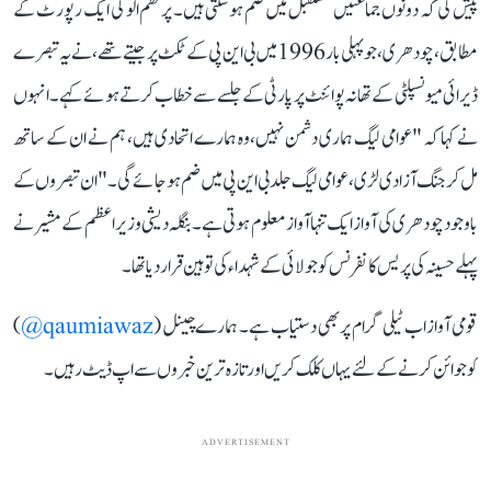
پیش کی کہ دونوں جماعتیں مستقبل میں ضم ہو سکتی ہیں۔ پرتھم الو کی ایک رپورٹ کے
مطابق، چودھری، جو پہلی بار 1996 میں بی این پی کے ٹکٹ پر جیتے تھے، نے یہ تبصرے
ڈیرائی میونسپلٹی کے تھانہ پوائنٹ پر پارٹی کے جلسے سے خطاب کرتے ہوئے کہے۔ انہوں
نے کہا کہ "عوامی لیگ ہماری دشمن نہیں، وہ ہمارے اتحادی ہیں، ہم نے ان کے ساتھ
مل کر جنگ آزادی لڑی، عوامی لیگ جلد بی این پی میں ضم ہو جائے گی۔" ان تبصروں کے
باوجود چودھری کی آواز ایک تنہا آواز معلوم ہوتی ہے۔ بنگلہ دیشی وزیراعظم کے مشیر نے
پہلے حسینہ کی پریس کانفرنس کو جولائی کے شہداء کی توہین قرار دیا تھا۔
قومی آواز اب ٹیلی گرام پر بھی دستیاب ہے۔ ہمارے چینل (
qaumiawaz@
)
کو جوائن کرنے کے لئے یہاں کلک کریں اور تازہ ترین خبروں سے اپ ڈیٹ رہیں۔
ADVERTISEMENT