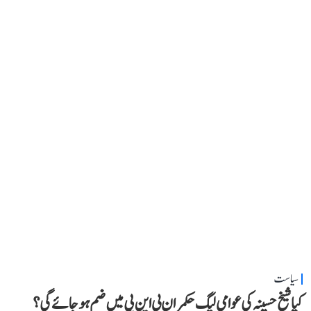
سیاست
کیا شیخ حسینہ کی عوامی لیگ حکمران بی این پی میں ضم ہو جائے گی؟