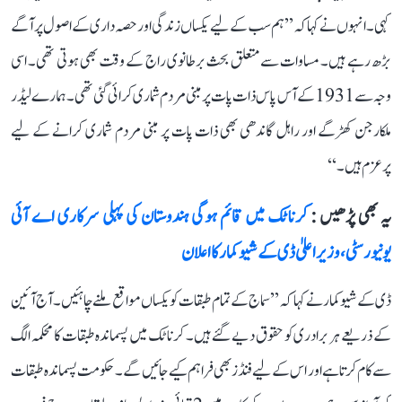
کہی۔ انہوں نے کہا کہ ’’ہم سب کے لیے یکساں زندگی اور حصہ داری کے اصول پر آگے
بڑھ رہے ہیں۔ مساوات سے متعلق بحث برطانوی راج کے وقت بھی ہوتی تھی۔ اسی
وجہ سے 1931 کے آس پاس ذات پات پر مبنی مردم شماری کرائی گئی تھی۔ ہمارے لیڈر
ملکارجن کھڑگے اور راہل گاندھی بھی ذات پات پر مبنی مردم شماری کرانے کے لیے
پرعزم ہیں۔‘‘
یہ بھی پڑھیں :
کرناٹک میں قائم ہوگی ہندوستان کی پہلی سرکاری اے آئی
یونیورسٹی، وزیر اعلیٰ ڈی کے شیوکمار کا اعلان
ڈی کے شیوکمار نے کہا کہ ’’سماج کے تمام طبقات کو یکساں مواقع ملنے چاہئیں۔ آج آئین
کے ذریعے ہر برادری کو حقوق دیے گئے ہیں۔ کرناٹک میں پسماندہ طبقات کا محکمہ الگ
سے کام کرتا ہے اور اس کے لیے فنڈز بھی فراہم کیے جائیں گے۔ حکومت پسماندہ طبقات