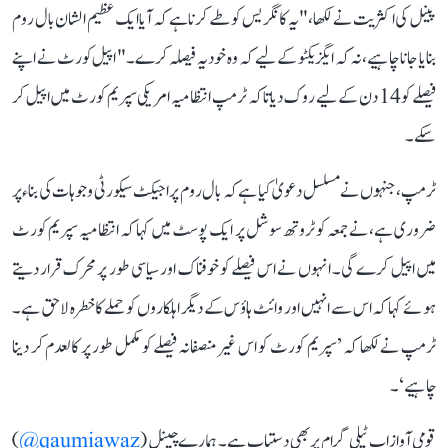
پینل کی اکثریت نے لکھا، "یہ کانگریس کو طے کرنا ہے کہ آیا ایک عظیم الشان بال روم
بنایا جانا چاہیے، نہ کہ ایگزیکٹو کے لیے کہ وہ خود یہ فیصلہ کرے۔" اپیل کورٹ نے اپنے
فیصلے کو 14 دن کے لیے روک دیا تاکہ ٹرمپ انتظامیہ امریکی سپریم کورٹ میں اپیل کر
سکے۔
ٹرمپ، جنہوں نے مسلسل دعویٰ کیا ہے کہ بال روم پراجیکٹ سیکورٹی وجوہات کی بناء پر
ضروری ہے، نے جمعہ کو ٹروتھ سوشل پر ایک پوسٹ میں کہا کہ انتظامیہ سپریم کورٹ
میں اپیل کرے گی۔ انہوں نے اس فیصلے کو خوفناک اور سیاسی طور پر محرک قرار دیتے
ہوئے کہا کہ اس سے انہیں اور وائٹ ہاؤس کے دیگر اہلکاروں کو حملے کا خطرہ لاحق ہے۔
ٹرمپ نے لکھا کہ ’سپریم کورٹ کو اس غیر منصفانہ فیصلے کو مکمل طور پر کالعدم کر دینا
چاہیے‘۔
قومی آواز اب ٹیلی گرام پر بھی دستیاب ہے۔ ہمارے چینل (
qaumiawaz@
)