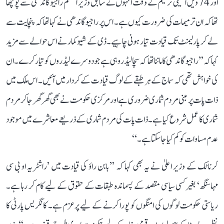
اور 74 ویں آئینی ترمیم کے وقت انہوں نے سابق وزیر اعظم راجیو گاندھی سے پوچھا
تھا کہ ان ترمیمات کی ضرورت کیوں ہے۔ اس پر راجیو گاندھی نے کہا تھا کہ پنچایت سے
لے کر پارلیمنٹ تک قیادت تیار ہونی چاہیے۔ ڈی کے شیوکمار نے اس حوالے سے مزید
کہا کہ ’’راجیو گاندھی کا ماننا تھا کہ سچا لیڈر وہی ہے جو دوسرے لیڈروں کو تیار کرے۔ ان
کی خواہش تھی کہ سماج کے ہر طبقے کے لوگ قیادت کے کردار میں آئیں۔ اس ملک میں
ذات پات پر مبنی مردم شماری ضروری ہے اور مرکزی حکومت نے بھی گھر گھر جا کر مردم
شماری کا عمل شروع کیا ہے۔ ذات پات کی مردم شماری کے ذریعے معاشرے میں موجود
عدم مساوات کو کم کیا جا سکتا ہے۔‘‘
کرناٹک کے وزیر اعلیٰ نے یہ بھی کہا کہ ’’بابن راؤ کی قیادت میں ’راشٹریہ او بی سی
مہاسنگھ‘ بغیر کسی سیاسی مقصد کے پسماندہ طبقات کے حقوق کے لیے کام کر رہا ہے۔
ریاستی حکومت لوگوں کی امنگوں کو پورا کرنے کے لیے پرعزم ہے۔ کانگریس پارٹی کا