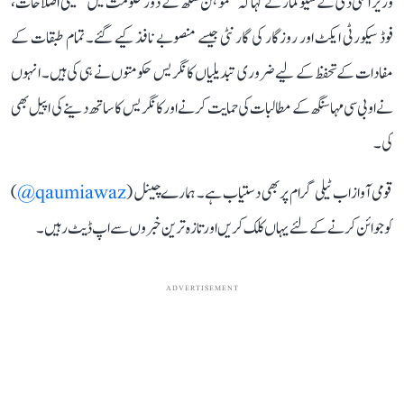
وزیر اعلی ڈی کے شیوکمار نے کہا کہ منموہن سنگھ کے دور حکومت میں تعلیمی اصلاحات،
فوڈ سیکورٹی ایکٹ اور روزگار کی گارنٹی جیسے منصوبے نافذ کیے گئے۔ تمام طبقات کے
مفادات کے تحفظ کے لیے ضروری تبدیلیاں کانگریس حکومتوں نے ہی کی ہیں۔ انہوں
نے او بی سی مہاسنگھ کے مطالبات کی حمایت کرنے اور کانگریس کا ساتھ دینے کی اپیل بھی
کی۔
قومی آواز اب ٹیلی گرام پر بھی دستیاب ہے۔ ہمارے چینل (
qaumiawaz@
)
کو جوائن کرنے کے لئے یہاں کلک کریں اور تازہ ترین خبروں سے اپ ڈیٹ رہیں۔
ADVERTISEMENT