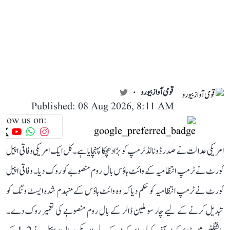
قومی آواز بیورو
Published: 08 Aug 2026, 8:11 AM
llow us on:
امریکی عدالت نے صدر ڈونالڈ ٹرمپ کو بڑا دھچکا پہنچایا ہے۔ کل ایک امریکی وفاقی اپیل
کورٹ نے ٹرمپ انتظامیہ کے وائٹ ہاؤس بال روم منصوبے کو روک دیا۔ وفاقی اپیل
کورٹ نے ٹرمپ انتظامیہ کو حکم دیا کہ وہ وائٹ ہاؤس کے منہدم شدہ ایسٹ ونگ کو
تبدیل کرنے کے لیے چار سو ملین ڈالر کے بال روم منصوبے کی تعمیر روک دے۔