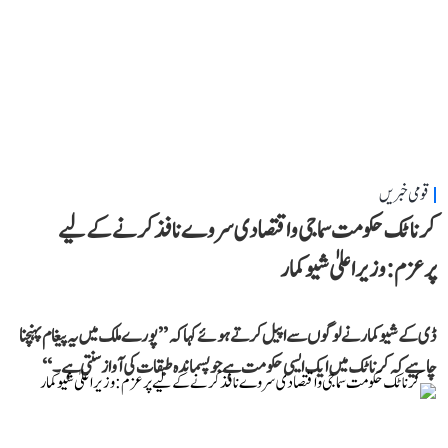
قومی خبریں
کرناٹک حکومت سماجی و اقتصادی سروے نافذ کرنے کے لیے
پرعزم: وزیر اعلیٰ شیوکمار
ڈی کے شیوکمار نے لوگوں سے اپیل کرتے ہوئے کہا کہ ’’پورے ملک میں یہ پیغام پہنچنا
چاہیے کہ کرناٹک میں ایک ایسی حکومت ہے جو پسماندہ طبقات کی آواز سنتی ہے۔‘‘