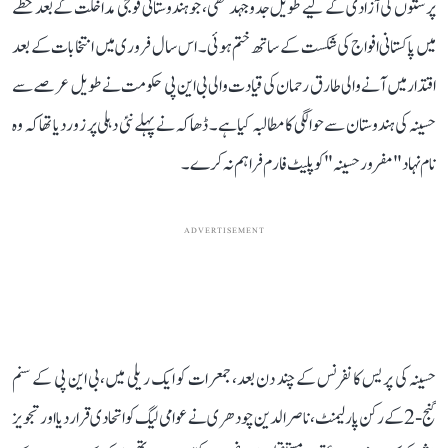
پرستوں کی آزادی کے لیے طویل جدوجہد تھی، جو ہندوستانی فوجی مداخلت کے بعد خطے
میں پاکستانی افواج کی شکست کے ساتھ ختم ہوئی۔ اس سال فروری میں انتخابات کے بعد
اقتدار میں آنے والی طارق رحمان کی قیادت والی بی این پی حکومت نے طویل عرصے سے
حسینہ کی ہندوستان سے حوالگی کا مطالبہ کیا ہے۔ ڈھاکہ نے پہلے نئی دہلی پر زور دیا تھا کہ وہ
نام نہاد "مفرور حسینہ" کو پلیٹ فارم فراہم نہ کرے۔
ADVERTISEMENT
حسینہ کی پریس کانفرنس کے چند دن بعد، جمعرات کو ایک ریلی میں، بی این پی کے سنم
گنج-2 کے رکن پارلیمنٹ، ناصر الدین چودھری نے عوامی لیگ کو اتحادی قرار دیا اور تجویز