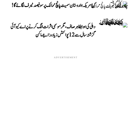
کیا امریکہ ہندوستان سمیت پانچ ممالک پر سو فیصد ٹیرف لگائے گا!
دہلی کی ہوا بظاہر صاف، مگر موسمی اثرات الگ کرنے پر اے کیو آئی
گزشتہ سال سے 12 پوائنٹس زیادہ: اجے ماکن
ADVERTISEMENT