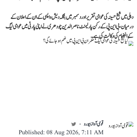
دہلی میں شیخ حسینہ کی عوامی تقریر اور دسمبر میں بنگلہ دیش واپسی کے ان کے اعلان کے
درمیان، بی این پی کے رکن پارلیمنٹ ناصر الدین چودھری نے اپنی پارٹی میں عوامی لیگ
کے انضمام کی وکالت کی ہے۔
قومی آواز بیورو
Published: 08 Aug 2026, 7:11 AM