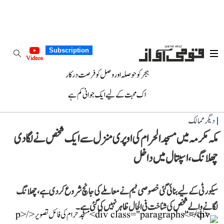
Subscription
Videos
ہجر کو حوصلہ اور وصل کو فرصت درکار
اک محبت کے لیے ایک جوانی کم ہے
دیگر ممالک
مکہ مکرمہ میں مسجد الحرام کی اوپری منزل سے ایک شخص نے لگا دی
چھلانگ، اسپتال میں داخل
سیکورٹی کے لیے بنائی گئی خصوصی ٹیم نے معاملے کی جانچ شروع کر دی ہے، چھلانگ
لگانے والے شخص کی شناخت فی الحال ظاہر نہیں کی گئی ہے۔