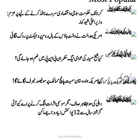
کرناٹک حکومت سماجی و اقتصادی سروے نافذ کرنے کے لیے پرعزم:
وزیر اعلیٰ شیوکمار
امریکی عدالت نے وائٹ ہاؤس کے بال روم پروجیکٹ پر روک لگائی
کیا شیخ حسینہ کی عوامی لیگ حکمران بی این پی میں ضم ہو جائے گی؟
کیا امریکہ ہندوستان سمیت پانچ ممالک پر سو فیصد ٹیرف لگائے گا!
دہلی کی ہوا بظاہر صاف، مگر موسمی اثرات الگ کرنے پر اے کیو آئی
گزشتہ سال سے 12 پوائنٹس زیادہ: اجے ماکن
ADVERTISEMENT