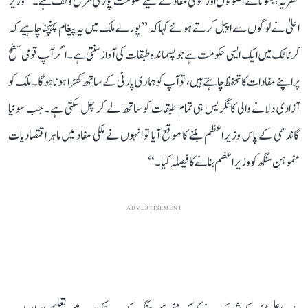
نظریہ، بسونا کے اصولوں اور قومی مفاد کے لیے حکومت پوری طرح وقف ہے۔‘‘ وزیر
اعلیٰ نے لوگوں سے اپیل کرتے ہوئے کہا کہ ’’پورے ملک میں یہ پیغام پہنچنا چاہیے کہ
کرناٹک میں ایک ایسی حکومت ہے جو پسماندہ طبقات کی آواز سنتی ہے۔ اگر آپ قومی سطح
پر اپنے مفادات کا تحفظ چاہتے ہیں، تو آپ کو ہماری پارٹی کے ساتھ کھڑا ہونا ہوگا۔ ملک کو
آزادی دلانے والی کانگریس ہی تمام طبقات کو ساتھ لے کر چل سکتی ہے۔ جب سونیا
گاندھی کے پاس وزیر اعظم بننے کا موقع آیا تو انہوں نے ملکی مفاد میں ماہر اقتصادیات
منموہن سنگھ کو وزیر اعظم بنانے کا فیصلہ کیا۔‘‘
ADVERTISEMENT