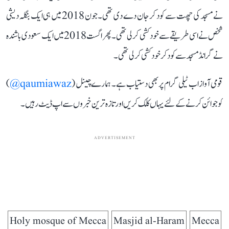
نے مسجد کی چھت سے کود کر جان دے دی تھی۔ جون 2018 میں ہی ایک بنگلہ دیشی
شخص نے اسی طریقے سے خود کشی کر لی تھی۔ پھر اگست 2018 میں ایک سعودی باشندہ
نے گرانڈ مسجد سے کود کر خودکشی کر لی تھی۔
قومی آواز اب ٹیلی گرام پر بھی دستیاب ہے۔ ہمارے چینل (
qaumiawaz@
)
کو جوائن کرنے کے لئے یہاں کلک کریں اور تازہ ترین خبروں سے اپ ڈیٹ رہیں۔
ADVERTISEMENT
Holy mosque of Mecca
Masjid al-Haram
Mecca