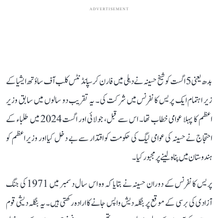
ADVERTISEMENT
بدھ یعنی 5 اگست کو شیخ حسینہ نے دہلی میں فارن کرسپانڈنٹس کلب آف ساؤتھ ایشیا کے
زیر اہتمام ایک پریس کانفرنس میں شرکت کی۔ یہ تقریب دو سالوں میں سابق وزیر
اعظم کا پہلا عوامی خطاب تھا۔ اس سے قبل، جولائی اور اگست 2024 میں طلباء کے
احتجاج نے حسینہ کی عوامی لیگ کی حکومت کو اقتدار سے بے دخل کیا اور وزیر اعظم کو
ہندوستان میں پناہ لینے پر مجبور کیا۔
پریس کانفرنس کے دوران حسینہ نے بتایا کہ وہ اس سال دسمبر میں 1971 کی جنگ
آزادی کی برسی کے موقع پر بنگلہ دیش واپس جانے کا ارادہ رکھتی ہیں۔ یہ بنگلہ دیشی قوم