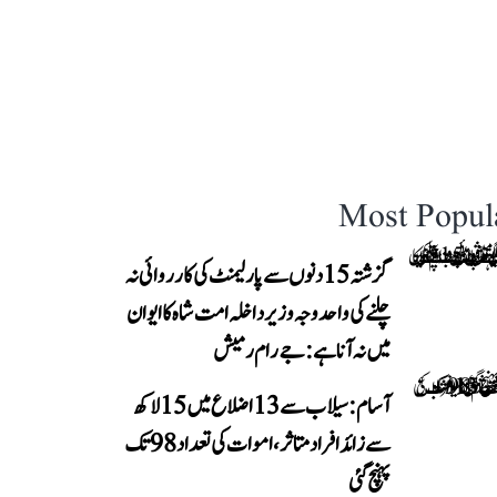
Most Popul
گزشتہ 15 دنوں سے پارلیمنٹ کی کارروائی نہ
چلنے کی واحد وجہ وزیر داخلہ امت شاہ کا ایوان
میں نہ آنا ہے: جے رام رمیش
آسام: سیلاب سے 13 اضلاع میں 15 لاکھ
سے زائد افراد متاثر، اموات کی تعداد 98 تک
پہنچ گئی