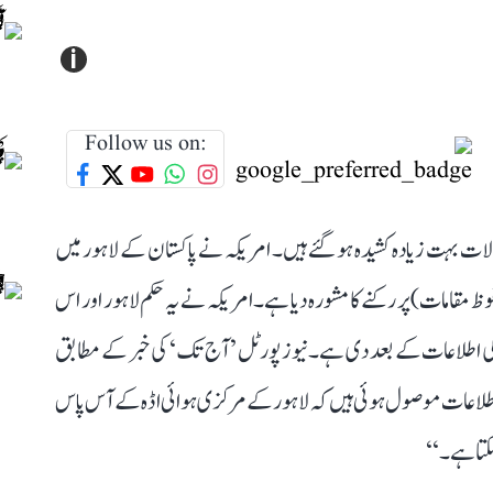
i
Follow us on:
ات بہت زیادہ کشیدہ ہو گئے ہیں۔ امریکہ نے پاکستان کے لاہور میں
ظ مقامات) پر رکنے کا مشورہ دیا ہے۔ امریکہ نے یہ حکم لاہور اور اس
 کی اطلاعات کے بعد دی ہے۔ نیوز پورٹل ’آج تک‘ کی خبر کے مطابق
ں اطلاعات موصول ہوئی ہیں کہ لاہور کے مرکزی ہوائی اڈہ کے آس پاس
سکتا ہے۔‘‘