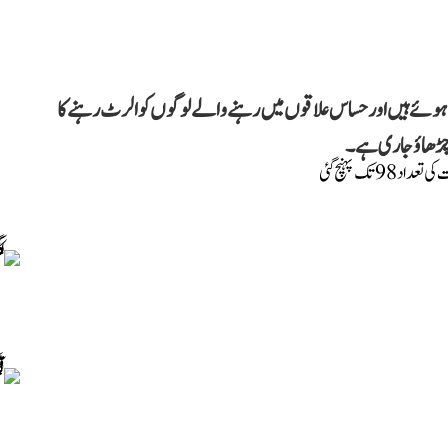
ے ہوئے ہیں اور حساس علاقوں میں رہنے والے لوگوں کو الرٹ رہنے کا
ار چڑھاؤ جاری ہے۔