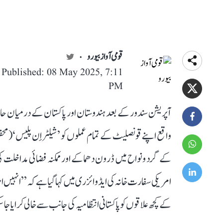
قومی آواز بیورو
Published: 08 May 2025, 7:11
PM
آپریشن سندور کے بعد ہندوستان اور پاکستان کے درمیان حال
واقع اپنے قونصلیٹ کے تمام عملوں کو ’شیلٹر اِن پلیس‘ (محفو
کے گرد و نواح میں ڈرون دھماکے اور ممکنہ فضائی مداخلت
امریکی سفارت خانہ کی ایڈوائزری میں کہا گیا ہے کہ ’’انہی
کے کچھ علاقوں کو پاکستانی انتظامیہ کی جانب سے خالی کرایا جا 