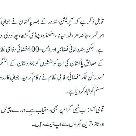
ہے۔ لیکن ہندوستانی فضا
’سدرشن چکر‘ فضائی دفاعی نظام نے ناکام کر دیا۔ جوابی کاررو
سسٹم کو تباہ کر دیا ہے۔
قومی آواز اب ٹیلی گرام پر بھی دستیاب ہے۔ ہمارے چینل 
اور تازہ ترین خبروں سے اپ ڈیٹ رہیں۔