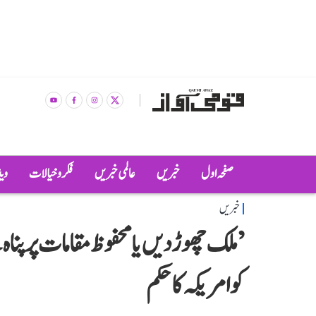
صفحہ اول
خبریں
عالمی خبریں
فکر و خیالات
وی
خبریں
’ملک چھوڑ دیں یا محفوظ مقامات پر پنا
کو امریکہ کا حکم