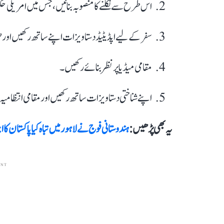
اس طرح سے نکلنے کا منصوبہ بنائیں، جس میں امریکی حکو
سفر کے لیے اپڈیٹیڈ دستاویزات اپنے ساتھ رکھیں اور 
مقامی میڈیا پر نظر بنائے رکھیں۔
اپنے شناختی دستاویزات ساتھ رکھیں اور مقامی انتظامیہ
یہ بھی پڑھیں :
ہندوستانی فوج نے لاہور میں تباہ کیا پاکستان ک
ENT