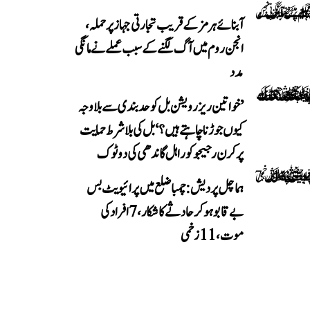
آبنائے ہرمز کے قریب تجارتی جہاز پر حملہ،
انجن روم میں آگ لگنے کے سبب عملے نے مانگی
مدد
’خواتین ریزرویشن بل کو حدبندی سے بلا وجہ
کیوں جوڑنا چاہتے ہیں؟‘ بل کی بلا شرط حمایت
پر کرن رجیجو کو راہل گاندھی کی دوٹوک
ہماچل پردیش: چمبا ضلع میں پرائیویٹ بس
بے قابو ہوکر حادثے کا شکار، 7 افراد کی
موت، 11 زخمی