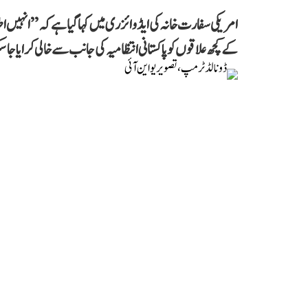
امریکی سفارت خانہ کی ایڈوائزری میں کہا گیا ہے کہ ’’انہی
کے کچھ علاقوں کو پاکستانی انتظامیہ کی جانب سے خالی کرایا جا 