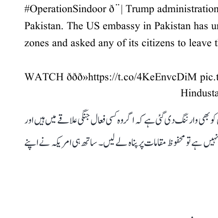
#OperationSindoor
ð¨| Trump administration
Pakistan. The US embassy in Pakistan has u
zones and asked any of its citizens to leave 
WATCH ððð»
https://t.co/4KeEnvcDiM
pic
و بھی وارننگ دی گئی ہے کہ اگر وہ کسی فعال جنگی علاقے میں ہیں اور
نہیں ہے تو محفوظ مقامات پر پناہ لے لیں۔ ساتھ ہی امریکہ نے اپنے