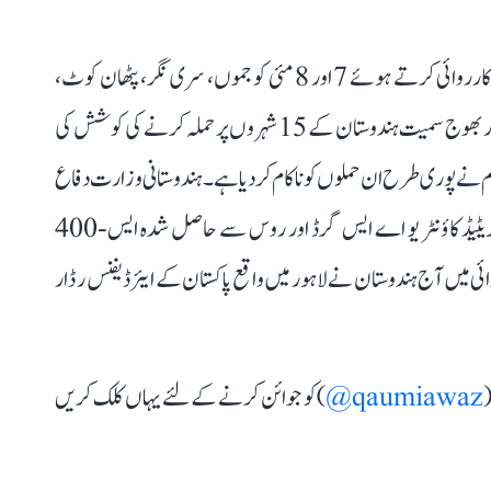
قابل ذکر ہے کہ آپریشن سندور کے بعد پاکستان نے جوابی کارروائی کرتے ہوئے 7 اور 8 مئی کو جموں، سری نگر، پٹھان کوٹ،
امرتسر، جالندھر، لدھیانہ، بٹھنڈہ، چنڈی گڑھ، پھالودی اور بھوج سمیت ہندوستان کے 15 شہروں پر حملہ کرنے کی کوشش کی
ئیہ اور ایس-400 فضائی دفاعی نظام نے پوری طرح ان حملوں کو ناکام کر دیا ہے۔ ہندوستانی وزارت دفاع
کے مطابق پاکستان کی ان کوششوں کو ہندوستان کے انٹیگریٹیڈ کاؤنٹر یو اے ایس گرڈ اور روس سے حاصل شدہ ایس-400
ائی میں آج ہندوستان نے لاہور میں واقع پاکستان کے ایئر ڈیفنس رڈار
(
qaumiawaz@
) کو جوائن کرنے کے لئے یہاں کلک کریں