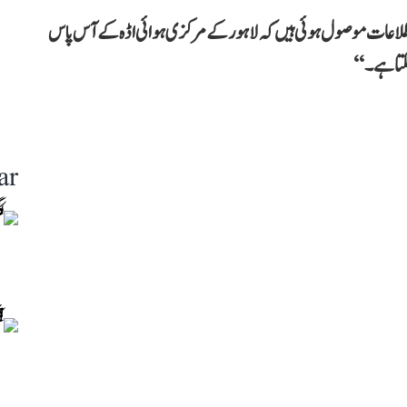
ں اطلاعات موصول ہوئی ہیں کہ لاہور کے مرکزی ہوائی اڈہ کے آس پاس
سکتا ہے۔‘‘
ar