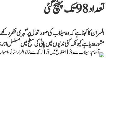
تعداد 98 تک پہنچ گئی
افسران کا کہنا ہے کہ وہ سیلاب کی صورتحال پر گہری نظر رکھ
مشورہ دیا ہے کیونکہ کئی ندیوں میں پانی کی سطح میں مسلسل ات