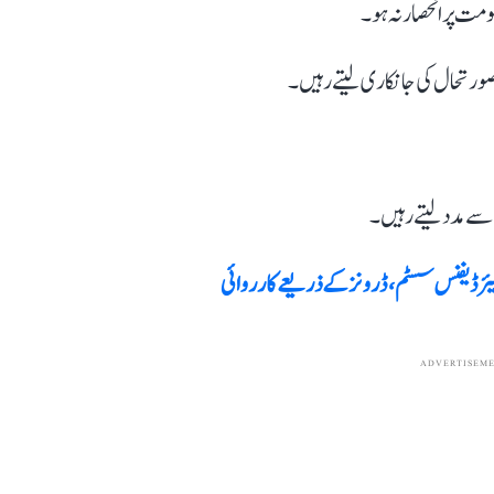
مت پر انحصار نہ ہو۔
صورتحال کی جانکاری لیتے رہیں۔
 سے مدد لیتے رہیں۔
ا ایئر ڈیفنس سسٹم، ڈرونز کے ذریعے کارروائی
ADVERTISEM