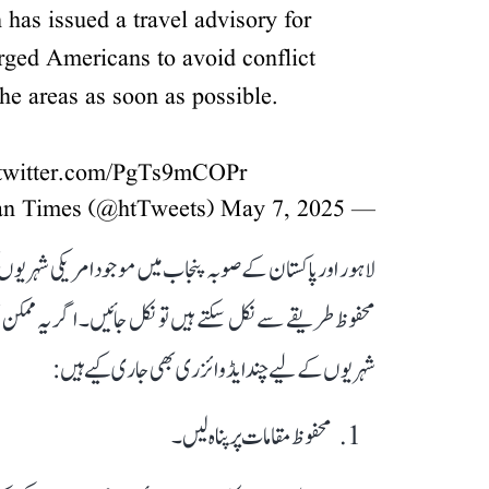
 has issued a travel advisory for
rged Americans to avoid conflict
the areas as soon as possible.
.twitter.com/PgTs9mCOPr
May 7, 2025
— Hindustan Times (@htTweets)
لاہور اور پاکستان کے صوبہ پنجاب میں موجود امریکی شہریوں ک
محفوظ طریقے سے نکل سکتے ہیں تو نکل جائیں۔ اگر یہ ممکن 
شہریوں کے لیے چند ایڈوائزری بھی جاری کیے ہیں:
محفوظ مقامات پر پناہ لیں۔