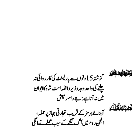
گزشتہ 15 دنوں سے پارلیمنٹ کی کارروائی نہ
چلنے کی واحد وجہ وزیر داخلہ امت شاہ کا ایوان
میں نہ آنا ہے: جے رام رمیش
آبنائے ہرمز کے قریب تجارتی جہاز پر حملہ،
انجن روم میں آگ لگنے کے سبب عملے نے مانگی