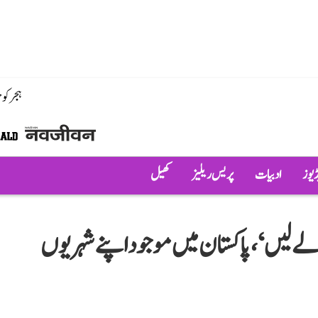
ہجر کو
ڈیوز
ادبیات
پریس ریلیز
کھیل
ہ لے لیں‘، پاکستان میں موجود اپنے شہریوں