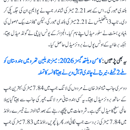
بلندی عبور کی۔ اس کے بعد 2.21 میٹر کی شاندار جمپ نے پوڈیم پر ان کی جگہ پکی کر
دی۔ ٹاپ 3 ایتھلیٹس نے 2.21 میٹر کی بلندی عبور کی، لیکن ’کاؤنٹ بیک‘ اصول کی
بنیاد پر بسنت نے سلور میڈل اپنے نام کیا۔ الجزائر کے یونس ایاچی نے گولڈ میڈل جیتا،
جبکہ برطانیہ کے اوٹس پول نے برونز میڈل حاصل کیا۔
یہ بھی پڑھیں :
کامن ویلتھ گیمز 2026: مینز جویلین تھرو میں ہندوستان کو
ملے 2 تمغے، نیرج نے چاندی تو یش ویر نے جیتا کانسہ کا تمغہ
دوسری جانب شاہنواز خان نے مردوں کی لانگ جمپ میں 7.84 میٹر کی بہترین جمپ
کے ساتھ برونز میڈل جیتا۔ یہ کسی ہندوستانی مرد لانگ جمپر کی جانب سے جیتا گیا پہلا
عالمی سطح کا میڈل بھی ہے۔ شروعات میں پیچھے رہنے کے بعد شاہنواز نے تیسرے راؤنڈ
میں 7.84 میٹر کی زبردست جمپ لگائی اور پھر پانچویں راؤنڈ میں 7.83 میٹر کی جمپ