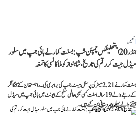
کھیل
انڈر 20 ایتھلیٹکس چمپئن شپ: بسنت کمار نے ہائی جمپ میں سلور
میڈل جیت کر رقم کی تاریخ، شاہنواز کو ملا کانسی کا تمغہ
بسنت کمار نے 2.21 میٹر کی پرسنل بیسٹ جمپ کی برابری کی۔ راجستھان کے گنگا نگر
کے رہنے والے 19 سالہ بسنت کسی بھی عالمی سطح کے ایونٹ میں ہائی جمپ میں میڈل
جیتنے والے پہلے ہندوستانی بن گئے ہیں۔