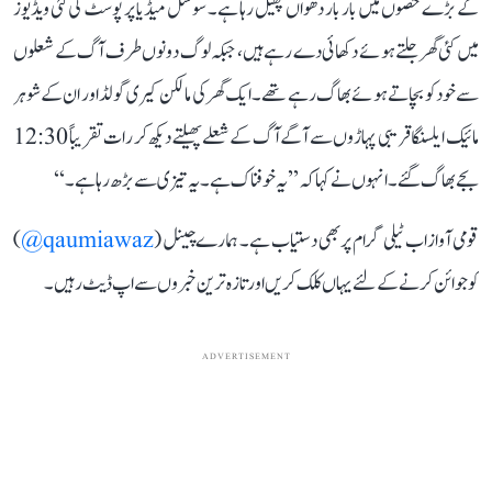
کے بڑے حصوں میں بار بار دھواں پھیل رہا ہے۔ سوشل میڈیا پر پوسٹ کی گئی ویڈیوز
میں کئی گھر جلتے ہوئے دکھائی دے رہے ہیں، جبکہ لوگ دونوں طرف آگ کے شعلوں
سے خود کو بچاتے ہوئے بھاگ رہے تھے۔ ایک گھر کی مالکن کیری گولڈ اور ان کے شوہر
مائیک ایلسنگا قریبی پہاڑوں سے آگے آگ کے شعلے پھیلتے دیکھ کر رات تقریباً 12:30
بجے بھاگ گئے۔ انہوں نے کہا کہ ’’یہ خوفناک ہے۔ یہ تیزی سے بڑھ رہا ہے۔‘‘
قومی آواز اب ٹیلی گرام پر بھی دستیاب ہے۔ ہمارے چینل (
qaumiawaz@
)
کو جوائن کرنے کے لئے یہاں کلک کریں اور تازہ ترین خبروں سے اپ ڈیٹ رہیں۔
ADVERTISEMENT