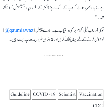
ہے۔ زیادہ خطرہ والے گروپ کے لوگ اپنے ڈاکٹر کے مشورہ پر ویکسینیشن کرا سکتے
ہیں۔‘‘
قومی آواز اب ٹیلی گرام پر بھی دستیاب ہے۔ ہمارے چینل (
qaumiawaz@
)
کو جوائن کرنے کے لئے یہاں کلک کریں اور تازہ ترین خبروں سے اپ ڈیٹ رہیں۔
ADVERTISEMENT
Guideline
COVID -19
Scientist
Vaccination
CDC