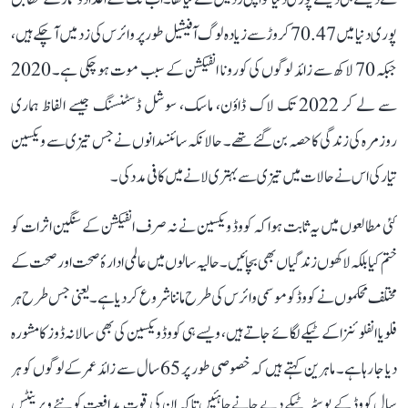
پوری دنیا میں 70.47 کروڑ سے زیادہ لوگ آفیشیل طور پر وائرس کی زد میں آ چکے ہیں،
جبکہ 70 لاکھ سے زائد لوگوں کی کورونا انفیکشن کے سبب موت ہو چکی ہے۔ 2020
سے لے کر 2022 تک لاک ڈاؤن، ماسک، سوشل ڈسٹنسنگ جیسے الفاظ ہماری
روزمرہ کی زندگی کا حصہ بن گئے تھے۔ حالانکہ سائنسدانوں نے جس تیزی سے ویکسین
تیار کی اس نے حالات میں تیزی سے بہتری لانے میں کافی مدد کی۔
کئی مطالعوں میں یہ ثابت ہوا کہ کووڈ ویکسین نے نہ صرف انفیکشن کے سنگین اثرات کو
ختم کیا بلکہ لاکھوں زندگیاں بھی بچائیں۔ حالیہ سالوں میں عالمی ادارۂ صحت اور صحت کے
مختلف محکموں نے کووڈ کو موسمی وائرس کی طرح ماننا شروع کر دیا ہے۔ یعنی جس طرح ہر
فلو یا انفلوئنزا کے ٹیکے لگائے جاتے ہیں، ویسے ہی کووڈ ویکسین کی بھی سالانہ ڈوز کا مشورہ
دیا جا رہا ہے۔ ماہرین کہتے ہیں کہ خصوصی طور پر 65 سال سے زائد عمر کے لوگوں کو ہر
سال کووڈ کے بوسٹر ٹیکے دیے جانے چاہئیں تاکہ ان کی قوت مدافعت کو نئے ویرینٹس