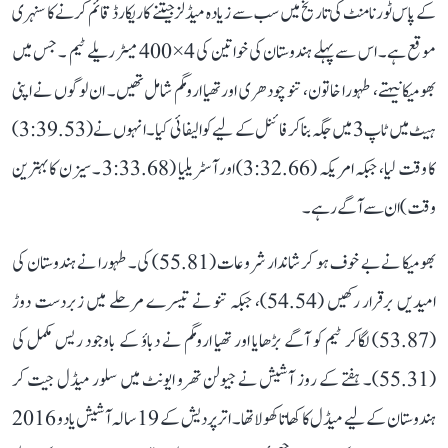
کے پاس ٹورنامنٹ کی تاریخ میں سب سے زیادہ میڈلز جیتنے کا ریکارڈ قائم کرنے کا سنہری
موقع ہے۔ اس سے پہلے ہندوستان کی خواتین کی 4×400 میٹر ریلے ٹیم ۔ جس میں
بھومیکا نیہتے، طہورا خاتون، تنو چودھری اور تھیا ارومگم شامل تھیں۔ ان لوگوں نے اپنی
ہیٹ میں ٹاپ 3 میں جگہ بنا کر فائنل کے لیے کوالیفائی کیا۔ انہوں نے (3:39.53)
کا وقت لیا، جبکہ امریکہ (3:32.66) اور آسٹریلیا (3:33.68 ۔ سیزن کا بہترین
وقت) ان سے آگے رہے۔
بھومیکا نے بے خوف ہو کر شاندار شروعات (55.81) کی۔ طہورا نے ہندوستان کی
امیدیں برقرار رکھیں (54.54)، جبکہ تنو نے تیسرے مرحلے میں زبردست دوڑ
(53.87) لگاکر ٹیم کو آگے بڑھایا اور تھیا ارومگم نے دباؤ کے باوجود ریس مکمل کی
(55.31)۔ ہفتے کے روز آشیش نے جیولن تھرو ایونٹ میں سلور میڈل جیت کر
ہندوستان کے لیے میڈل کا کھاتا کھولا تھا۔ اتر پردیش کے 19 سالہ آشیش یادو 2016