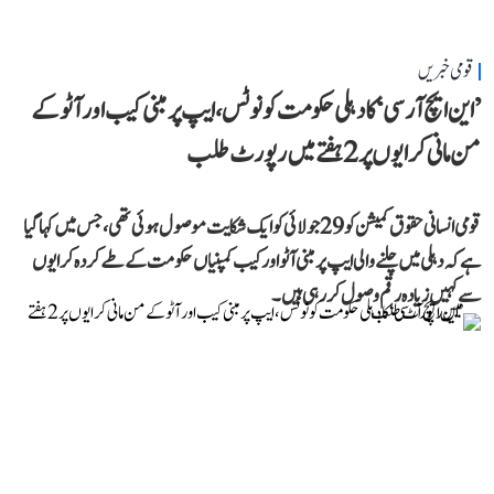
قومی خبریں
’این ایچ آر سی‘ کا دہلی حکومت کو نوٹس، ایپ پر مبنی کیب اور آٹو کے
من مانی کرایوں پر 2 ہفتے میں رپورٹ طلب
قومی انسانی حقوق کمیشن کو 29 جولائی کو ایک شکایت موصول ہوئی تھی، جس میں کہا گیا
ہے کہ دہلی میں چلنے والی ایپ پر مبنی آٹو اور کیب کمپنیاں حکومت کے طے کردہ کرایوں
سے کہیں زیادہ رقم وصول کر رہی ہیں۔