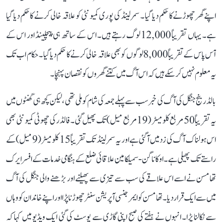
اپنے گھر چھوڑنے کا حکم دیا گیا۔ سمرلینڈ کی پوری کمیونٹی کو علاقہ خالی کرنے کا حکم دیا گیا
ہے۔ یہاں تقریباً 12,000 لوگ رہتے ہیں۔ اس کے ساتھ ہی پیچلینڈ اور اس کے
آس پاس کے تقریباً 8,000 لوگوں کو بھی علاقہ خالی کرنے کا حکم دیا گیا۔ حکام اب تک
یہ معلوم نہیں کر سکے ہیں کہ اس آگ میں کتنے گھروں کو نقصان پہنچا۔
بالڈ رینج جنگل کی آگ کی خبر سب سے پہلے جمعہ کی شام کو ملی تھی، لیکن کچھ ہی گھنٹوں میں
یہ تقریباً 50 مربع کلومیٹر (19 مربع میل) تک پھیل گئی۔ فالڈر کی چھوٹی کمیونٹی بھی
اس ہولناک آگ کی زد میں آ گئی ہے اور یہ سمرلینڈ تک تقریباً 15 کلومیٹر (9 میل) کے
راستے تک پھیلی ہے۔ اوکاناگن-سمیلکامین علاقائی ضلع کے ہنگامی خدمات کے افسر ایرک
تھامسن نے اسے اس علاقے کی سب سے تیزی سے پھیلنے اور بڑھنے والی جنگل کی آگ
میں سے ایک قرار دیا۔ تھامسن کو ایمرجنسی آپریشن سنٹر چھوڑنا پڑا اور اپنے خاندان کو وہاں
سے نکالنا پڑا۔ انہوں نے ہفتے کی صبح اپنی گاڑی سے پوسٹ کی گئی ایک ویڈیو میں کہا کہ