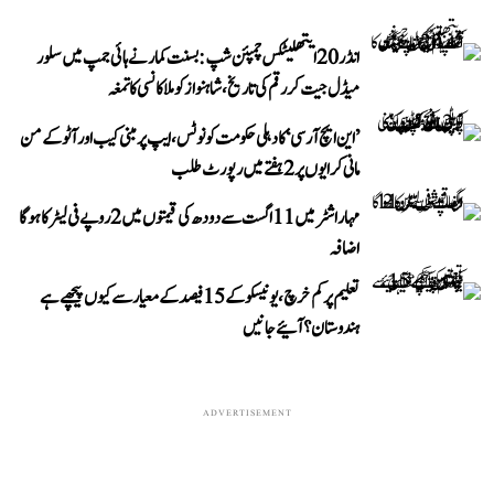
انڈر 20 ایتھلیٹکس چمپئن شپ: بسنت کمار نے ہائی جمپ میں سلور
میڈل جیت کر رقم کی تاریخ، شاہنواز کو ملا کانسی کا تمغہ
’این ایچ آر سی‘ کا دہلی حکومت کو نوٹس، ایپ پر مبنی کیب اور آٹو کے من
مانی کرایوں پر 2 ہفتے میں رپورٹ طلب
مہاراشٹر میں 11 اگست سے دودھ کی قیمتوں میں 2 روپے فی لیٹر کا ہوگا
اضافہ
تعلیم پر کم خرچ، یونیسکو کے 15 فیصد کے معیار سے کیوں پیچھے ہے
ہندوستان؟ آئیے جانیں
ADVERTISEMENT