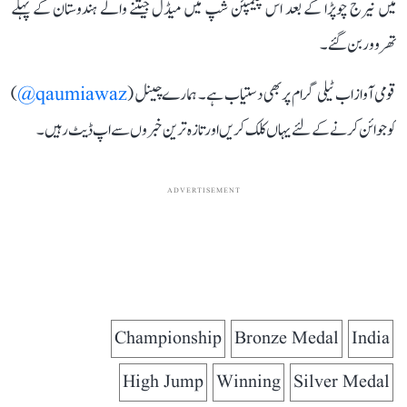
میں نیرج چوپڑا کے بعد اس چیمپئن شپ میں میڈل جیتنے والے ہندوستان کے پہلے
تھروور بن گئے۔
قومی آواز اب ٹیلی گرام پر بھی دستیاب ہے۔ ہمارے چینل (
qaumiawaz@
)
کو جوائن کرنے کے لئے یہاں کلک کریں اور تازہ ترین خبروں سے اپ ڈیٹ رہیں۔
ADVERTISEMENT
Championship
Bronze Medal
India
High Jump
Winning
Silver Medal