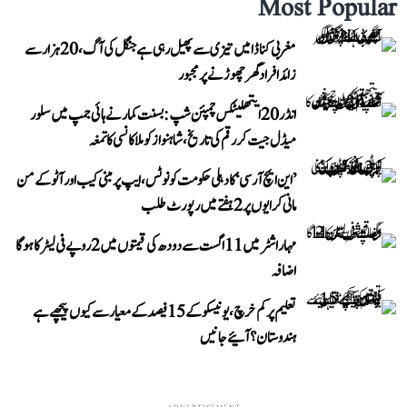
Most Popular
مغربی کناڈا میں تیزی سے پھیل رہی ہے جنگل کی آگ، 20 ہزار سے
زائد افراد گھر چھوڑنے پر مجبور
انڈر 20 ایتھلیٹکس چمپئن شپ: بسنت کمار نے ہائی جمپ میں سلور
میڈل جیت کر رقم کی تاریخ، شاہنواز کو ملا کانسی کا تمغہ
’این ایچ آر سی‘ کا دہلی حکومت کو نوٹس، ایپ پر مبنی کیب اور آٹو کے من
مانی کرایوں پر 2 ہفتے میں رپورٹ طلب
مہاراشٹر میں 11 اگست سے دودھ کی قیمتوں میں 2 روپے فی لیٹر کا ہوگا
اضافہ
تعلیم پر کم خرچ، یونیسکو کے 15 فیصد کے معیار سے کیوں پیچھے ہے
ہندوستان؟ آئیے جانیں