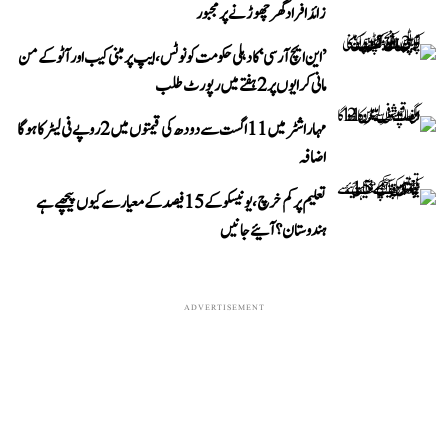
زائد افراد گھر چھوڑنے پر مجبور
’این ایچ آر سی‘ کا دہلی حکومت کو نوٹس، ایپ پر مبنی کیب اور آٹو کے من
مانی کرایوں پر 2 ہفتے میں رپورٹ طلب
مہاراشٹر میں 11 اگست سے دودھ کی قیمتوں میں 2 روپے فی لیٹر کا ہوگا
اضافہ
تعلیم پر کم خرچ، یونیسکو کے 15 فیصد کے معیار سے کیوں پیچھے ہے
ہندوستان؟ آئیے جانیں
ADVERTISEMENT