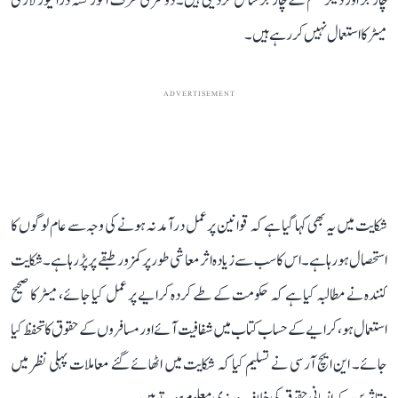
چارجز اور دیگر قسم کے چارجز شامل کر دیتی ہیں۔ دوسری طرف آٹو رکشہ ڈرائیور لازمی
میٹر کا استعمال نہیں کر رہے ہیں۔
ADVERTISEMENT
شکایت میں یہ بھی کہا گیا ہے کہ قوانین پر عمل درآمد نہ ہونے کی وجہ سے عام لوگوں کا
استحصال ہو رہا ہے۔ اس کا سب سے زیادہ اثر معاشی طور پر کمزور طبقے پر پڑ رہا ہے۔ شکایت
کنندہ نے مطالبہ کیا ہے کہ حکومت کے طے کردہ کرایے پر عمل کیا جائے، میٹر کا صحیح
استعمال ہو، کرایے کے حساب کتاب میں شفافیت آئے اور مسافروں کے حقوق کا تحفظ کیا
جائے۔ این ایچ آر سی نے تسلیم کیا کہ شکایت میں اٹھائے گئے معاملات پہلی نظر میں