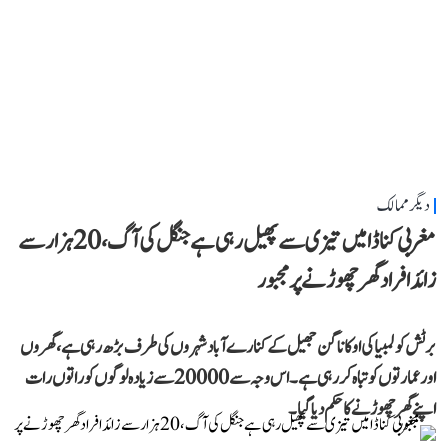
دیگر ممالک
مغربی کناڈا میں تیزی سے پھیل رہی ہے جنگل کی آگ، 20 ہزار سے
زائد افراد گھر چھوڑنے پر مجبور
برٹش کولمبیا کی اوکاناگن جھیل کے کنارے آباد شہروں کی طرف بڑھ رہی ہے، گھروں
اور عمارتوں کو تباہ کر رہی ہے۔ اس وجہ سے 20000 سے زیادہ لوگوں کو راتوں رات
اپنے گھر چھوڑنے کا حکم دیا گیا۔