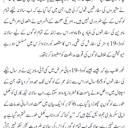
نے مشیروں کی سفارشیں قبول کر لی ہیں، جن میں کہا گیا ہے کہ اب سالانہ ٹیکے تمام
لوگوں کے لیے ضروری نہیں ہیں۔ امریکی صحت کے افسران نے متعدی امراض کے
ماہرین کی سفارشوں کی بنیاد پر 6 ماہ اور اس سے زائد کے تمام لوگوں کے لیے سالانہ
کووڈ-19 بوسٹر کی سفارش کی تھی۔ اس کا مقصد کورونا وائرس میں مسلسل ہو رہے
میوٹیشن کے خلاف لوگوں کی قوت مدافعت کو مضبوط کرنا تھا۔
غور طلب ہے کہ جیسے جیسے کووڈ-19 وبائی مرض میں کمی آئی، ماہرین نے ہر سال ٹیکے
کی سفارشوں کو 65 سال اور اس سے زائد عمر کے لوگوں تک محدود کر دیا تھا، جن کے
اسپتال میں داخل ہونے یا موت کا خطرہ زیادہ ہو سکتا ہے۔ اب سالانہ ٹیکہ کاری کو مکمل
طور سے لوگوں پر چھوڑ دیا گیا ہے۔ 6 اکتوبر کو ایک بیان میں صحت اور انسانی خدمات کے
ڈپٹی سکریٹری جم او نیل کہتے ہیں کہ ’’یہ کہنا کہ کورونا اب مکمل طور سے ختم ہو گیا ہے یہ
درست نہیں ہے، حالانکہ اب تمام لوگوں کو اس کی سالانہ ضرورت بھی نظر نہیں آتی