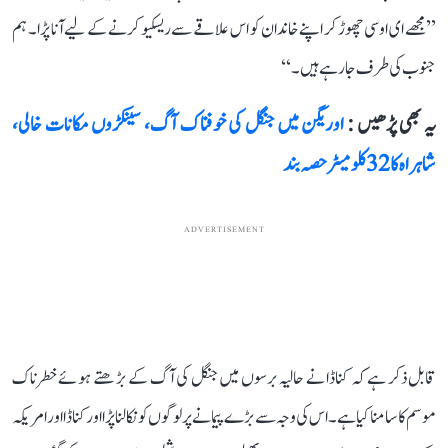
’’مجھے ای او سی چھوڑ کر اپنے خاندان کو اس علاقے سے ریسکیو کرنے کے لیے آنا پڑا۔ ہم
جنوب کی طرف جا رہے ہیں۔‘‘
یہ بھی پڑھیں :
اوریگن میں جنگل کی خوفناک آگ، سینکڑوں مکانات خالی،
شاہراہ کا 32 کلومیٹر حصہ بند
ADVERTISEMENT
قابل ذکر ہے کہ کناڈا نے حالیہ برسوں میں جنگل کی آگ کے بڑھتے ہوئے خطرناک
موسم کا سامنا کیا ہے۔ اس کی وجہ سے بڑے پیمانے پر لوگوں کو نکالنا پڑا اور کناڈا اور امریکہ