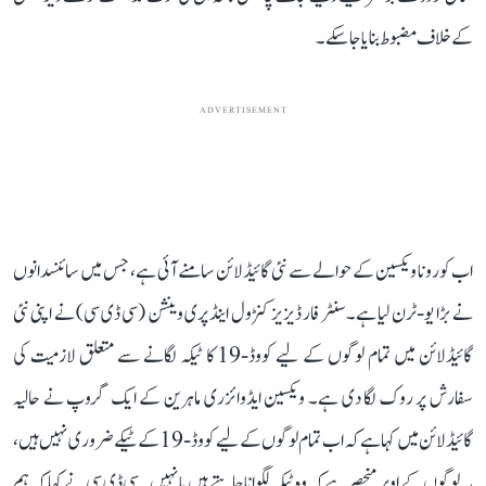
کے خلاف مضبوط بنایا جا سکے۔
ADVERTISEMENT
اب کورونا ویکسین کے حوالے سے نئی گائیڈلائن سامنے آئی ہے، جس میں سائنسدانوں
نے بڑا یو-ٹرن لیا ہے۔ سنٹر فار ڈیزیز کنڑول اینڈ پری وینشن (سی ڈی سی) نے اپنی نئی
گائیڈلائن میں تمام لوگوں کے لیے کووڈ-19 کا ٹیکہ لگانے سے متعلق لازمیت کی
سفارش پر روک لگا دی ہے۔ ویکسین ایڈوائزری ماہرین کے ایک گروپ نے حالیہ
گائیڈلائن میں کہا ہے کہ اب تمام لوگوں کے لیے کووڈ-19 کے ٹیکے ضروری نہیں ہیں،
یہ لوگوں کے اوپر منحصر ہے کہ وہ ٹیکہ لگوانا چاہتے ہیں یا نہیں۔ سی ڈی سی نے کہا کہ ہم