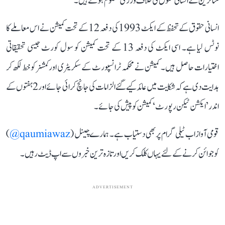
متاثرین کے انسانی حقوق کی خلاف ورزی معلوم ہوتے ہیں۔
انسانی حقوق کے تحفظ کے ایکٹ 1993 کی دفعہ 12 کے تحت کمیشن نے اس معاملے کا
نوٹس لیا ہے۔ اسی ایکٹ کی دفعہ 13 کے تحت کمیشن کو سول کورٹ جیسی تحقیقاتی
اختیارات حاصل ہیں۔ کمیشن نے محکمہ ٹرانسپورٹ کے سکریٹری اور کمشنر کو خط لکھ کر
ہدایت دی ہے کہ شکایت میں عائد کیے گئے الزامات کی جانچ کرائی جائے اور 2 ہفتوں کے
اندر ’ایکشن ٹیکن رپورٹ‘ کمیشن کو پیش کی جائے۔
قومی آواز اب ٹیلی گرام پر بھی دستیاب ہے۔ ہمارے چینل (
qaumiawaz@
)
کو جوائن کرنے کے لئے یہاں کلک کریں اور تازہ ترین خبروں سے اپ ڈیٹ رہیں۔
ADVERTISEMENT