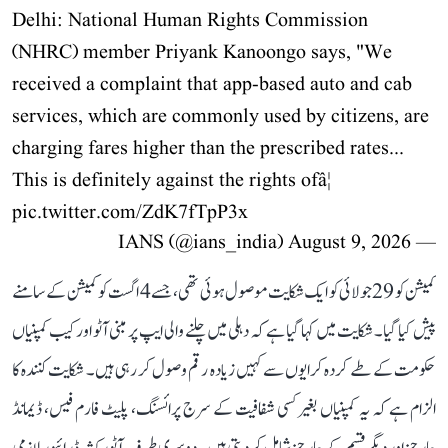
Delhi: National Human Rights Commission
(NHRC) member Priyank Kanoongo says, "We
received a complaint that app-based auto and cab
services, which are commonly used by citizens, are
charging fares higher than the prescribed rates...
This is definitely against the rights ofâ¦
pic.twitter.com/ZdK7fTpP3x
August 9, 2026
— IANS (@ians_india)
کمیشن کو 29 جولائی کو ایک شکایت موصول ہوئی تھی، جسے 4 اگست کو کمیشن کے سامنے
پیش کیا گیا۔ شکایت میں کہا گیا ہے کہ دہلی میں چلنے والی ایپ پر مبنی آٹو اور کیب کمپنیاں
حکومت کے طے کردہ کرایوں سے کہیں زیادہ رقم وصول کر رہی ہیں۔ شکایت کنندہ کا
الزام ہے کہ یہ کمپنیاں بغیر کسی شفافیت کے سرج پرائسنگ، پلیٹ فارم فیس، ڈیمانڈ