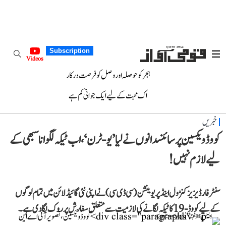
Subscription
Videos
ہجر کو حوصلہ اور وصل کو فرصت درکار
اک محبت کے لیے ایک جوانی کم ہے
خبریں
کووڈ ویکسین پر سائنسدانوں نے لیا ’یو-ٹرن‘، اب ٹیکہ لگوانا سبھی کے
لیے لازم نہیں!
سنٹر فار ڈیزیز کنڑول اینڈ پریوینشن (سی ڈی سی) نے اپنی نئی گائیڈلائن میں تمام لوگوں
کے لیے کووڈ-19 کا ٹیکہ لگانے کی لازمیت سے متعلق سفارش پر روک لگا دی ہے۔