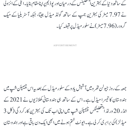
کے ساتھ دنیا کے بہترین ایتھلیٹس کے درمیان اور پوڈیم پر اپنا مقام بنایا۔ اٹلی کے انزولی
نے 7.97 میٹر کی بہترین جمپ کے ساتھ گولڈ میڈل جیتا، جبکہ آسٹریلیا کے میک
گرودر (7.96 میٹر) نے سلور میڈل پر قبضہ کیا۔
ADVERTISEMENT
جمعہ کے روز جیولن تھرو میں آشیش یادو کے سلور میڈل کے بعد یہ اس چیمپئن شپ میں
ہندوستان کا تیسرا میڈل ہے۔ اس کے ساتھ ہی ہندوستانی کھلاڑیوں نے 2021 کے
انڈر 20 ورلڈ ایتھلیٹکس چیمپئن شپ میں اپنی اب تک کی بہترین کارکردگی (کل 3
میڈلز) کی برابری کر لی ہے۔ ایونٹ ختم ہونے میں ابھی ایک دن باقی ہے اور ہندوستان