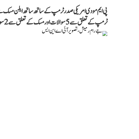
پی ایم مودی امریکی صدر ٹرمپ کے ساتھ ساتھ ایلن مسک سے
ٹرمپ کے تعلق سے 5 سوالات اور مسک کے تعلق سے 2 سوالات وزیر اعظم سے پوچھے ہیں۔