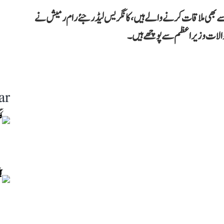
 بھی ملاقات کرنے والے ہیں، کانگریس لیڈر جئے رام رمیش نے
ar