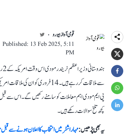
قومی آواز بیورو
Published: 13 Feb 2025, 5:11
PM
ہند
سے ملاقات کر رہے ہیں۔ 14 فروری کو 
پی ایم مودی اہم معاملات کو سامنے رکھیں گے۔ اس سے قب
کچھ تلخ سوالات رکھے ہیں۔
یہ بھی پڑھیں :
مہاراشٹر میں انتخاب کا اعلان ہونے سے قبل مہ