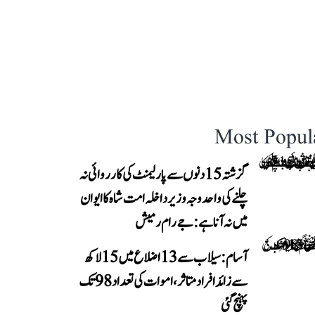
Most Popul
گزشتہ 15 دنوں سے پارلیمنٹ کی کارروائی نہ
چلنے کی واحد وجہ وزیر داخلہ امت شاہ کا ایوان
میں نہ آنا ہے: جے رام رمیش
آسام: سیلاب سے 13 اضلاع میں 15 لاکھ
سے زائد افراد متاثر، اموات کی تعداد 98 تک
پہنچ گئی