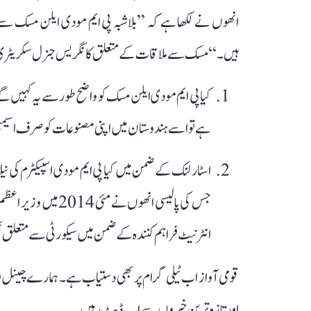
ہیں۔‘‘ مسک سے ملاقات کے متعلق کانگریس جنرل سکریٹری ن
کیا پی ایم مودی ایلن مسک کو واضح طور سے یہ کہیں گے
ہے تو اسے ہندوستان میں اپنی مصنوعات کو صرف اسیمبل ہ
اسٹار لنک کے ضمن میں کیا پی ایم مودی اسپیکٹرم کی نی
جس کی پالیسی انھوں ن
انٹرنیٹ فراہم کنندہ کے ضمن میں سیکورٹی سے متعلق ف
قومی آواز اب ٹیلی گرام پر بھی دستیاب ہے۔ ہمارے چینل 
اور تازہ ترین خبروں سے اپ ڈیٹ رہیں۔