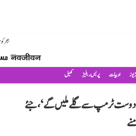
ہجر کو
ڈیوز
ادبیات
پریس ریلیز
کھیل
کو اپنے عزیز دوست ٹرمپ سے گلے ملیں گے‘، جئے