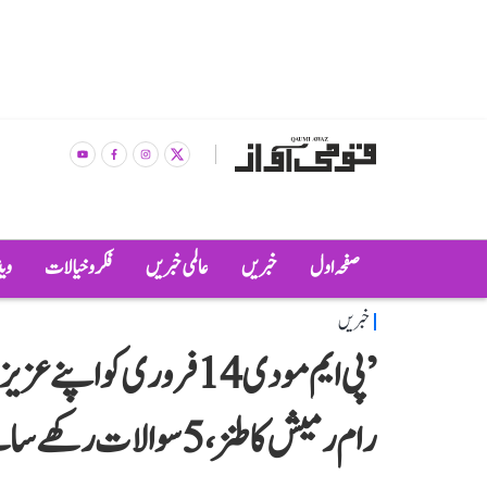
صفحہ اول
خبریں
عالمی خبریں
فکر و خیالات
وی
خبریں
’پی ایم مودی 14 فروری 
رام رمیش کا طنز، 5 سوالات رکھے سامنے