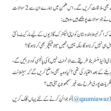
انھوں نے لکھا ہے کہ ’’بلاشبہ پی ایم مودی ایلن مسک سے بھی ملاقات کریں گے۔ اس ضمن میں ہمارے ان سے 2 سوالات
ے جو سوالات پوچھے ہیں، وہ ہیں:
 کہ اگر ٹیسلا ہندوستان کو اپنی الیکٹرک گاڑیوں کے لیے مارکیٹ مانتی
ی نہیں کرنا ہوگا، بلکہ یہیں انھیں مینوفیکچر بھی کرنا ہوگا؟
لامی (ایڈمنسٹریٹو طریقے سے الاٹمنٹ نہیں) کی پالیسی کو دہرائیں گے،
ے مئی 2014 میں وزیر اعظم بننے کے بعد اختیار کی تھی؟ کیا وہ یہ بھی واضح کریں گے کہ سیٹلائٹ
کریات پوری طرح سے غیر سمجھوتہ پر مبنی ہیں؟
(
qaumiawaz@
) کو جوائن کرنے کے لئے یہاں کلک کریں