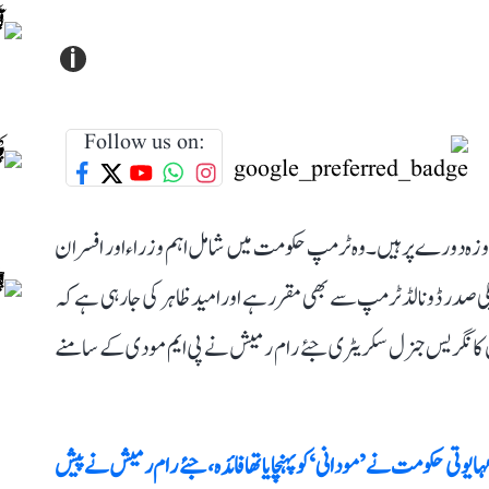
i
Follow us on:
وستانی وزیر اعظم نریندر مودی اس وقت امریکہ کے 2 روزہ دورے پر ہیں۔ وہ ٹرمپ حکومت میں شامل اہم وزراء اور افسران
ان کی ملاقات امریکی صدر ڈونالڈ ٹرمپ سے بھی مقرر ہے اور امید ظاہر کی جا رہی ہے کہ
ل کانگریس جنرل سکریٹری جئے رام رمیش نے پی ایم مودی کے سامنے
ایوتی حکومت نے ’مودانی‘ کو پہنچایا تھا فائدہ، جئے رام رمیش نے پیش