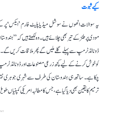
کیے ثبوت
یہ سوالات انھوں نے سوشل میڈیا پلیٹ فارم ’ایکس‘ پر ک
ڈونالڈ ٹرمپ سے پہلے گلے ملیں گے پھر ملاقات کریں گے۔‘‘ 
کو خوش کرنے کے لیے کچھ زرعی مصنوعات اور ڈونالڈ ٹرمپ ک
ترمیم کا یقین بھی دیا گیا ہے، جس کا مطالبہ امریکی کمپنیاں 
ENT