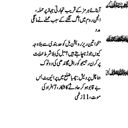
آبنائے ہرمز کے قریب تجارتی جہاز پر حملہ،
انجن روم میں آگ لگنے کے سبب عملے نے مانگی
مدد
’خواتین ریزرویشن بل کو حدبندی سے بلا وجہ
کیوں جوڑنا چاہتے ہیں؟‘ بل کی بلا شرط حمایت
پر کرن رجیجو کو راہل گاندھی کی دوٹوک
ہماچل پردیش: چمبا ضلع میں پرائیویٹ بس
بے قابو ہوکر حادثے کا شکار، 7 افراد کی
موت، 11 زخمی