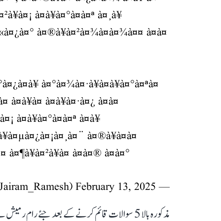
¥à¤¡ à¤à¥à¤°à¤à¤ª à¤¸à¥
 à¤«à¤¿à¤° à¤®à¥à¤²à¤¾à¤à¤¾à¤¤ à¤à¤
°à¤¿à¤à¥ à¤°à¤¾à¤·à¥à¤à¥à¤°à¤ªà¤
¤ à¤à¥à¤ à¤à¥à¤·à¤¿ à¤à¤
¡ à¤à¥à¤°à¤à¤ª à¤à¥
¡à¥à¤µà¤¿à¤¡à¤¸à¤¨ à¤®à¥à¤à¤
 à¤¶à¥à¤²à¥à¤ à¤à¤® à¤à¤°
February 13, 2025
— Jairam Ramesh (@Jairam_Ramesh)
مذکورہ بالا 5 سوالات قائم کرنے کے بعد جئے رام ر