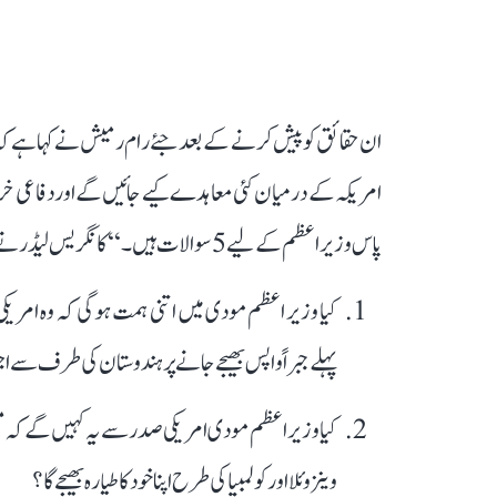
ان حقائق کو پیش کرنے کے بعد جئے رام رمیش نے کہا ہے کہ
امریکہ کے درمیان کئی معاہدے کیے جائیں گے اور دفاعی 
پاس وزیر اعظم کے لیے 5 سوالات ہیں۔‘‘ کانگریس لیڈر نے جو سوالات پوچھے ہیں، وہ اس طرح ہیں:
کیا وزیر اعظم مودی میں اتنی ہمت ہوگی کہ وہ امریک
پہلے جبراً واپس بھیجے جانے پر ہندوستان کی طرف سے اج
کیا وزیر اعظم مودی امریکی صدر سے یہ کہیں گے کہ 
وینزوئلا اور کولمبیا کی طرح اپنا خود کا طیارہ بھیجے گا؟