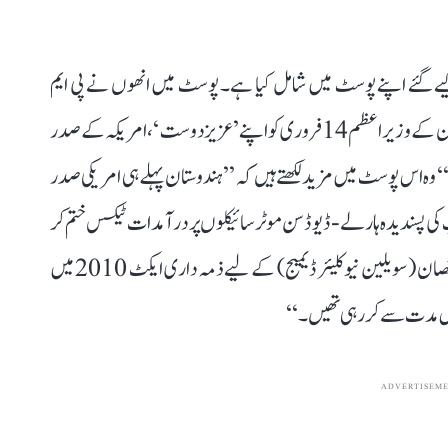
یے گئے اپنے پوسٹ میں شامل کیا ہے۔ پوسٹ میں انھوں نے پی ایم
مودی پر طنز کے تیر بھی چلائے ہیں۔ وہ لکھتے ہیں کہ ’’ہندوستان کے وزیر اعظم 14 فروری کو اپنے ’عزیز دوست‘، امریکہ کے صدر
وہ اس پوسٹ میں مزید لکھتے ہیں کہ ’’ہندوستان پہلے ہی امریکی صدر
ی پسندیدہ ہارلے-ڈیوڈسن موٹر سائیکلوں پر درآمدات ٹیکس ختم کر
چکا ہے۔ ساتھ ہی ہندوستان کی طرف سے شہری جوہری نقصان (سویلین نیوکلیئر ڈیمیج) کے لیے ذمہ داری ایکٹ 2010 میں
طویل مدت سے کر رہی تھیں۔‘‘
ADVERTISEM