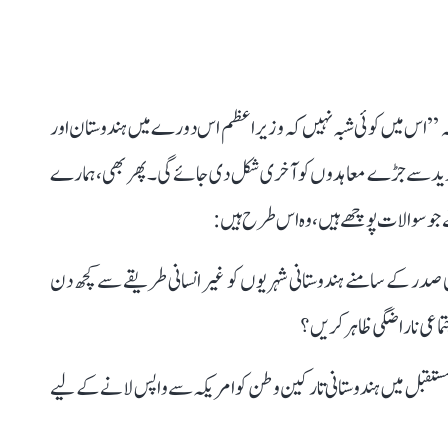
 ’’اس میں کوئی شبہ نہیں کہ وزیر اعظم اس دورے میں ہندوستان اور
خرید سے جڑے معاہدوں کو آخری شکل دی جائے گی۔ پھر بھی، ہمارے
ی صدر کے سامنے ہندوستانی شہریوں کو غیر انسانی طریقے سے کچھ دن
تماعی ناراضگی ظاہر کریں؟
مستقبل میں ہندوستانی تارکین وطن کو امریکہ سے واپس لانے کے لیے