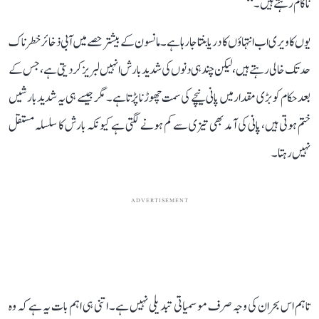
ناکام رہتے ہیں۔‘‘
یوں کاویری اب انتہاؤں کا دریا بنتا جا رہا ہے۔ مانسون کے بیشتر حصے میں آبی ذخائر خطرناک
حد تک خالی رہتے ہیں، لیکن چند ہی دنوں کی شدید بارش انہیں لبریز کر دیتی ہے، جس کے
بعد حکام کو بڑی مقدار میں پانی نیچے کی سمت چھوڑنا پڑتا ہے۔ مگر جیسے ہی یہ شدید بارشیں
ختم ہوتی ہیں، پانی کی آمد بھی تیزی سے کم ہونے لگتی ہے کیونکہ بارش کا سلسلہ مستقل
نہیں رہتا۔
ADVERTISEMENT
تاہم اس بحران کی وجہ صرف موسمیاتی تبدیلی نہیں ہے۔ اتنی ہی اہم بات یہ ہے کہ وہ