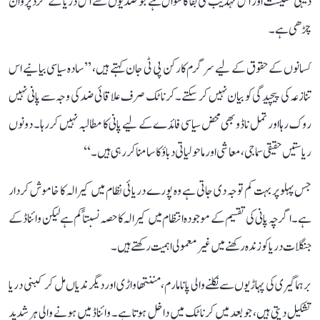
دیہی معیشت اور اس تہذیب کی بقا کا سوال ہے جو صدیوں سے اس دریا کے گرد پروان
چڑھی ہے۔
کسانوں کے حقوق کے لیے سرگرم کارکن پی ٹی جان کہتے ہیں، ’’سادہ سیاسی بیانیے اس
تنازعہ کی پیچیدگی کو بیان نہیں کر سکتے۔ کرناٹک صرف علاقائی ضد کی وجہ سے پانی نہیں
روک رہا اور تمل ناڈو بھی محض سیاسی فائدے کے لیے پانی کا مطالبہ نہیں کر رہا۔ دونوں
ریاستیں حقیقی سماجی، معاشی اور ماحولیاتی دباؤ کا سامنا کر رہی ہیں۔‘‘
جس پہلو پر بہت کم توجہ دی جاتی ہے وہ پورے دریائی نظام میں کیرالہ کا خاموش کردار
ہے۔ اگرچہ پانی کی تقسیم کے موجودہ انتظام میں کیرالہ کا حصہ نسبتاً کم ہے لیکن وائناڈ کے
جنگلات دریا کو زندہ رکھنے میں غیر معمولی اہمیت رکھتے ہیں۔
برہماگیری کی پہاڑیوں سے نکلنے والی پانامارم، مننتھاواڑی اور دیگر ندیاں مل کر کبنی دریا
تشکیل دیتی ہیں، جو بعد میں کرناٹک میں داخل ہوتا ہے۔ وائناڈ میں ہونے والی ہر شدید