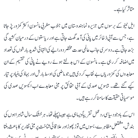
متاثر کیا ہے۔
ایل نینو کے برسوں میں جزیرہ نما ہندوستان میں جنوب مغربی مانسون اکثر کمزور پڑ جاتا
ہے، جس سے آبی ذخائر میں پانی کی آمد گھٹ جاتی ہے اور ریاستوں کے درمیان کشیدگی
بڑھ جاتی ہے۔ دوسری جانب عالمی حدت مختصر دورانیے کی انتہائی شدید بارشوں کی تعداد
میں اضافہ کر رہی ہے۔ مانسون کے اس بدلتے ہوئے رویے نے پانی کی تقسیم کے ان
معاہدوں کی کمزوریاں بے نقاب کر دی ہیں جو ماضی کی اوسط بارش اور بہاؤ کی بنیاد پر تیار
کیے گئے تھے۔ بیسویں صدی کے آبی حقائق پر مبنی معاہدے اب اکیسویں صدی کی
موسمیاتی حقیقت کا سامنا کر رہے ہیں۔
اس کے باوجود سیاسی ردعمل تقریباً ویسا ہی ہے جیسا پہلے تھا۔ ہر خشک سال شاہراہوں کی
بندش، مشتعل مظاہرے، بسوں میں توڑ پھوڑ اور علاقائی شناخت پر مبنی تقاریر کا باعث بنتا