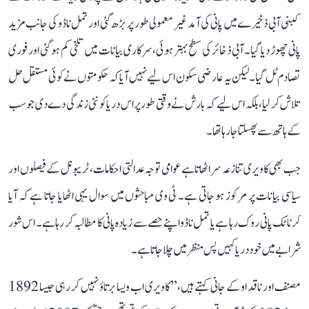
کبنی آبی ذخیرے میں پانی کی آمد غیر معمولی طور پر بڑھ گئی اور تمل ناڈو کی جانب مزید
پانی چھوڑ دیا گیا۔ آبی ذخائر کی سطح بہتر ہوئی، سرکاری بیانات میں تلخی کم ہو گئی اور فوری
تصادم ٹل گیا۔ لیکن یہ عارضی سکون اس لیے نہیں آیا کہ حکومتوں نے کوئی مستقل حل
تلاش کر لیا، بلکہ اس لیے کہ بارش نے وقتی طور پر اس دریا کو نئی زندگی دے دی جو سب
کے ہاتھ سے پھسلتا جا رہا تھا۔
جب بھی کاویری تنازعہ سر اٹھاتا ہے عوامی توجہ عدالتی احکامات، ٹریبونل کے فیصلوں اور
سیاسی بیانات پر مرکوز ہو جاتی ہے۔ ٹی وی مباحثوں میں سوال یہی اٹھایا جاتا ہے کہ آیا
کرناٹک پانی روک رہا ہے یا تمل ناڈو اپنے حصے سے زیادہ پانی کا مطالبہ کر رہا ہے۔ اس شور
شرابے میں خود دریا کہیں پس منظر میں چلا جاتا ہے۔
مصنف اور ناقد او کے جانی کہتے ہیں، ’’کاویری اب ویسا برتاؤ نہیں کر رہی جیسا 1892