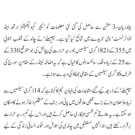
چندریان-3 مشن سے حاصل کی گئی نئی معلومات کو ’نیچر کمیونیکیشنز ارتھ اینڈ
انوائرنمنٹ‘ نامی جریدے میں شائع کیا گیا ہے۔ ’چیسٹے‘ نے چاند کے قطب جنوبی
میں 355 کے (82 ڈگری سیلسیس) درجہ حرارت کی پیمائش کی جو متوقع 330 کے
سے 25 کے زیادہ تھا۔ سائنسدانوں کا خیال ہے کہ یہ اضافہ لینڈر کے مقام پر سورج کی
طرف 6 ڈگری سیلسیس کے مقامی جھکاؤ کی وجہ سے ہوا ہے۔
’چیسٹے‘ کے ذریعہ کیے گئے مشاہدات کی بنیاد پر ٹیم کا کہنا ہے کہ 14 ڈگری سیلسیس سے
زیادہ ڈھلان والے بڑے قطبی علاقوں میں پانی اور برف کے مستحکم ذخائر ہونے کا امکان
ہو سکتا ہے۔ یہ علاقے کم شمسی تابکاری حاصل کرتے ہیں اور اس لیے کم درجہ حرارت
برقرار رکھتے ہیں، جو انہیں مستقبل میں چاندی کی تلاش اور ممکنہ انسانی زندگی کے لیے