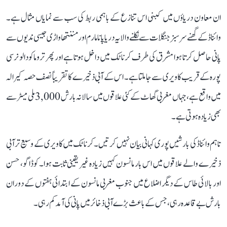
ان معاون دریاؤں میں کبنی اس تنازع کے باہمی ربط کی سب سے نمایاں مثال ہے۔
وائناڈ کے گھنے سرسبز جنگلات سے نکلنے والا یہ دریا پانامارم اور مننتھاواڑی جیسی ندیوں سے
پانی حاصل کرتا ہوا مشرق کی طرف کرناٹک میں داخل ہوتا ہے اور پھر تروماکودالو نرسی
پورہ کے قریب کاویری سے جا ملتا ہے۔ اس کے آبی ذخیرے کا تقریباً نصف حصہ کیرالہ
میں واقع ہے، جہاں مغربی گھاٹ کے کئی علاقوں میں سالانہ بارش 3,000 ملی میٹر سے
بھی زیادہ ہوتی ہے۔
تاہم وائناڈ کی بارشیں پوری کہانی بیان نہیں کرتیں۔ کرناٹک میں کاویری کے وسیع تر آبی
ذخیرے والے علاقوں میں اس بار مانسون کہیں زیادہ غیر یقینی ثابت ہوا۔ کوڈاگو، حسن
اور بالائی طاس کے دیگر اضلاع میں جنوب مغربی مانسون کے ابتدائی ہفتوں کے دوران
بارش بے قاعدہ رہی، جس کے باعث بڑے آبی ذخائر میں پانی کی آمد کم رہی۔