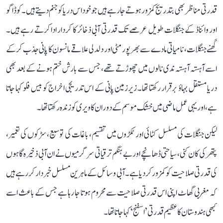
قدرتی مناظر بھی بتدریج کمزور ہوتے جا رہے ہیں جو خود اس دریا کو جنم دیتے ہیں۔ کوڈاگو
اور وائناڈ کے جنگلات طویل عرصے تک قدرتی آبی ذخائر کا کردار ادا کرتے رہے ہیں۔
گھنے جنگلات، نامیاتی مادے سے بھرپور مٹی اور دلدلی علاقے مانسون کا پانی جذب کر کے
اسے آہستہ آہستہ ندی نالوں میں چھوڑتے تھے، جس سے بارش ختم ہونے کے بعد بھی
دریا مستقل بہاؤ برقرار رکھتا تھا۔ زیرزمین پانی کے اس تدریجی اخراج کو بیس فلو کہا جاتا
ہے، اور یہی عمل ماضی میں خشک موسم کے دوران کاویری کو زندہ رکھتا تھا۔
لیکن جنگلات کی مسلسل کٹائی اور ٹکڑوں میں تقسیم، باغات کی توسیع، سڑکوں کی تعمیر،
پتھر کی کان کنی، سیاحتی ڈھانچے اور بے ہنگم ترقیاتی سرگرمیوں نے ان آبی ذخیرہ گاہوں
کی قدرتی صلاحیت کو کمزور کر دیا ہے۔ آبی وسائل کے ماہرین مسلسل خبردار کر رہے ہیں
کہ مغربی گھاٹ اپنی اس قدرتی صلاحیت سے محروم ہوتا جا رہا ہے جس کے باعث اسے
کبھی ہندوستان کا عظیم قدرتی ’اسفنج‘ کہا جاتا تھا۔