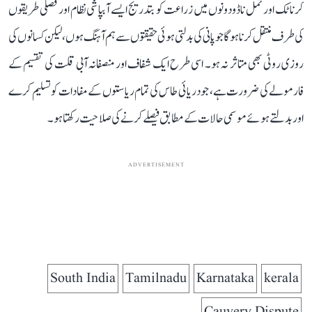
کرناٹک اور تمل ناڈو دونوں میں زراعت کو بتدریج ایسے آبپاشی نظام اور فصلی طریقوں
کی طرف منتقل کرنا ہوگا جو پانی کی بدلتی ہوئی حقیقتوں سے ہم آہنگ ہوں، لیکن کسانوں کی
روزی روٹی بھی متاثر نہ ہو۔ اسی طرح ایک شفاف اور منصفانہ آبی قلت کی تقسیم کے
فارمولے کی ضرورت ہے، جو دریائی طاس کی تمام ریاستوں کے مفادات کو تسلیم کرے
اور بدلتے ہوئے موسمی حالات کے مطابق فیصلے کرنے کی صلاحیت رکھتا ہو۔
ADVERTISEMENT
South India
Tamilnadu
Karnataka
kerala