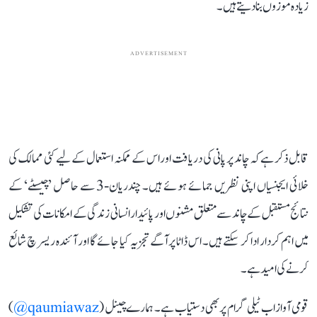
زیادہ موزوں بنا دیتے ہیں۔
ADVERTISEMENT
قابل ذکر ہے کہ چاند پر پانی کی دریافت اور اس کے ممکنہ استعمال کے لیے کئی ممالک کی
خلائی ایجنسیاں اپنی نظریں جمائے ہوئے ہیں۔ چندریان-3 سے حاصل ’چیسٹے‘ کے
نتائج مستقبل کے چاند سے متعلق مشنوں اور پائیدار انسانی زندگی کے امکانات کی تشکیل
میں اہم کردار ادا کر سکتے ہیں۔ اس ڈاٹا پر آگے تجزیہ کیا جائے گا اور آئندہ ریسرچ شائع
کرنے کی امید ہے۔
قومی آواز اب ٹیلی گرام پر بھی دستیاب ہے۔ ہمارے چینل (
qaumiawaz@
)