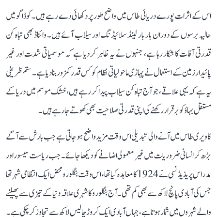
اس کے اثرات پورے دریائی طاس میں واضح طور پر دکھائی دے رہے ہیں۔ کوڈاگو میں
حالیہ برسوں کے دوران بار بار لینڈ سلائیڈنگ اور سیلاب آئے ہیں۔ وائناڈ بھی تباہ کن
قدرتی آفات کا شکار رہا ہے، جنہوں نے یہ ظاہر کر دیا ہے کہ موسمیاتی شدت اور غیر
پائیدار زمین کے استعمال نے پہاڑی ماحولیاتی نظام کو کس قدر کمزور بنا دیا ہے۔ ستم ظریفی
یہ ہے کہ یہی علاقے، جو آج تباہ کن سیلاب پیدا کر رہے ہیں، خشک موسم میں دریا کے
مستقل بہاؤ کو برقرار رکھنے کی اپنی قدرتی صلاحیت بھی کھوتے جا رہے ہیں۔
کاویری طاس میں آنے والی تبدیلی اس وقت مزید واضح ہو جاتی ہے جب بارش سے آگے
بڑھ کر انسانی ضروریات میں غیر معمولی اضافے کو دیکھا جائے۔ جب ریاست میسور اور
مدراس پریذیڈنسی نے 1924 کا معاہدہ کیا تھا، اس وقت بنگلورو محض ایک انتظامی شہر تھا
جس کی آبادی پانچ لاکھ سے بھی کم تھی۔ آج بنگلورو کا شہری علاقہ دنیا کے تیزی سے پھیلنے
والے شہروں میں شمار ہوتا ہے، جہاں آبادی ایک کروڑ چالیس لاکھ سے تجاوز کر چکی ہے۔