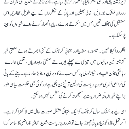
زیرزمین پانی اور نجی ٹینکر مافیا پر انحصار کرنا پڑ رہا ہے۔ 2024 کے شدید آبی بحران کے
دوران خشک بورویل، خالی جھیلیں اور پانی کے ٹینکروں کے لیے طویل قطاریں اس
مستقبل کی جھلک تھیں جس میں سکڑتے ہوئے دریا پر انحصار کرنے والے شہروں کو جینا
پڑ سکتا ہے۔
بنگلورو اکیلا نہیں۔ میسورو، منڈیا اور جنوبی کرناٹک کے کئی ابھرتے ہوئے صنعتی شہر
گزشتہ تین دہائیوں میں تیزی سے پھیلے ہیں۔ نئے صنعتی راہداریاں، تعلیمی ادارے،
رہائشی ٹاؤن شپ اور ٹیکنالوجی پارکس سب نے کاویری پر دباؤ بڑھا دیا ہے۔ پینے کے پانی
کی فراہمی فطری طور پر ریاست کی اولین ترجیح بن چکی ہے اور کوئی بھی حکومت سیاسی طور
پر اپنے شہروں کی ضروریات پر سمجھوتہ کرنے کی متحمل نہیں ہو سکتی۔
اسی لیے ہر خشک سال کرناٹک کو ایک انتہائی مشکل صورت حال میں لا کھڑا کرتا ہے۔
اگر تمل ناڈو کو زیادہ پانی چھوڑا جائے تو اندرونِ ریاست شدید عوامی ناراضی کا سامنا کرنا