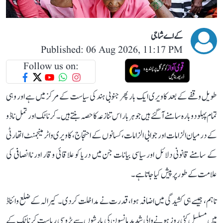
کے اے شاجی
Published: 06 Aug 2026, 11:17 PM
Follow us on:
طویل وقفے کے بعد کاویری ایک بار پھر جنوبی ہند کی سیاست کے مرکز میں ہے اور وہی
تمام پہلو دوبارہ سامنے آ گئے ہیں جو ہر بار اس تنازعہ کا حصہ بنتے ہیں۔ کرناٹک اور تمل ناڈو
کے درمیان الزامات اور جوابی الزامات، کسانوں کے احتجاج، کاویری واٹر مینجمنٹ اتھارٹی
کے سامنے قانونی دلائل اور سیاسی بیانات جن میں دریا کو علاقائی وقار اور ناانصافی کی
علامت کے طور پر پیش کیا جاتا ہے۔
تاہم، جیسے ہی کشیدگی میں اضافہ ہوا، قدرت نے مداخلت کر دی۔ کیرالہ کے ضلع وائناڈ
میں مسلسل کئی روز ہونے والی شدید مانسون کی بارشوں سے پڑوسی ریاست کرناٹک کے