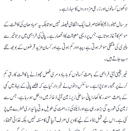
لاکھوں کسانوں اور زرعی مزدوروں کا سہارا ہے۔
ہر سال میٹور ڈیم کا کھلنا صرف ایک انتظامی فیصلہ نہیں ہوتا بلکہ یہ سمبا دھان کی کاشت کے
موسم کا آغاز ہوتا ہے، جس پر دیہی معیشت کا انحصار ہے۔ پانی کی فراہمی میں ہر تاخیر سے
پنیری کی منتقلی مؤخر ہوتی ہے، پیداوار کم ہوتی ہے اور کسان مزید قرضوں کے بوجھ تلے
دب جاتے ہیں۔
غیر یقینی آبی فراہمی کے باعث کسانوں کو بارہا دوسری فصل چھوڑنے یا کاشت کا رقبہ کم
کرنے پر مجبور ہونا پڑا ہے۔ سائنس دانوں نے خبردار کیا ہے کہ میٹھے پانی کے بہاؤ میں کمی
کے باعث سمندر کا کھارا پانی ساحلی زیرزمین آبی ذخائر میں داخل ہو رہا ہے، جس سے
زمین کی شوریدگی بڑھ رہی ہے اور ڈیلٹا کی زراعت کی طویل مدتی پائیداری خطرے میں پڑ
گئی ہے۔ اس لیے تمل ناڈو کے لیے کاویری صرف آبپاشی کا مسئلہ نہیں، بلکہ غذائی تحفظ،