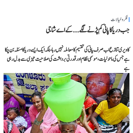
فکر و خیالات
جب دریا کا پانی کم پڑنے لگے...کے اے شاجی
کاویری تنازع اب صرف پانی کی تقسیم کا معاملہ نہیں رہا، بلکہ ایک ایسے دریا کا مسئلہ بن چکا
ہے جس کی ماحولیات، موسمی نظام اور قدرتی برداشت کی صلاحیت تیزی سے بدل رہی
ہے