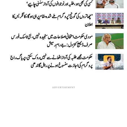
کسی کی بھی ہو، طلبہ اور نوجوانوں کی آواز سننی چاہیے‘
’چھاتروں کی گونج‘ پروگرام طے شدہ مقام پر ہی ہوگا، کانگریس کا
اعلان
مودی حکومت امتحانی اصلاحات میں سنجیدہ نہیں، نئی ٹاسک فورس
صرف ڈیمیج کنٹرول: جے رام رمیش
حکومت مجھے طلبہ کی آواز اٹھانے سے نہیں روک سکتی، پریاگ راج
پروگرام کی اجازت منسوخ ہونے پر راہل گاندھی
ADVERTISEMENT