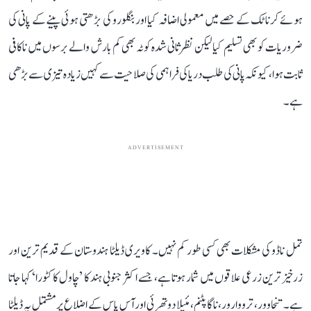
ہوئے کرناٹک کے حصے میں معمولی اضافہ کیا اور بنگلورو کی بڑھتی ہوئی پینے کے پانی کی
ضروریات کو بھی تسلیم کیا لیکن نظرثانی شدہ کوٹہ بھی کم بارش والے برسوں میں ناکافی
ثابت ہوا، کیونکہ پانی کی طلب دریا کی فراہمی کی صلاحیت سے کہیں زیادہ تیزی سے بڑھی
ہے۔
ADVERTISEMENT
تمل ناڈو کی مشکلات بھی کسی طور کم نہیں۔ کاویری ڈیلٹا ہندوستان کے قدیم ترین اور
زرخیز ترین زرعی علاقوں میں شمار ہوتا ہے، جسے اکثر جنوبی ہند کا ’چاول کا کٹورا‘ کہا جاتا
ہے۔ تنجاوور، ترووارور، ناگاپٹنم، مئیلا دوتھرئی اور آس پاس کے اضلاع پر مشتمل یہ ڈیلٹا