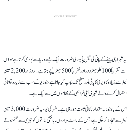
ADVERTISEMENT
یہ شہر اپنی پینے کے پانی کی تقریباً پوری ضرورت ایک ایسے دریا سے پوری کرتا ہے جو اس
سے تقریباً 100 کلومیٹر دور اور تقریباً 500 میٹر نیچے بہتا ہے۔ روزانہ 2,200 ملین
لیٹر سے زیادہ کاویری کا پانی بلند سطح تک پمپ کیا جاتا ہے، جو دنیا کے سب سے زیادہ توانائی
استعمال کرنے والے شہری آبی فراہمی کے نظاموں میں سے ایک ہے۔
اس کے باوجود یہ مقدار ناکافی ثابت ہو رہی ہے۔ شہر کی یومیہ ضرورت 3,000 ملین
لیٹر سے تجاوز کر چکی ہے، جس کے باعث ہزاروں رہائشی علاقوں کو تیزی سے ختم ہوتے