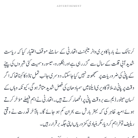
ADVERTISEMENT
کرناٹک نے بارہا کاویری واٹر مینجمنٹ اتھارٹی کے سامنے موقف اختیار کیا کہ ریاست
شدید آبی قلت کے سال سے گزر رہی ہے اور بنگلورو، میسورو سمیت کئی شہروں کی پینے
کے پانی کی ضروریات پر سمجھوتہ نہیں کیا جا سکتا۔ دوسری جانب تمل ناڈو کا کہنا تھا کہ اگر
وقت پر پانی نہ ملا تو کاویری ڈیلٹا میں سمبا دھان کی فصل شدید متاثر ہوگی، کیونکہ وہاں کے
کسان میٹور ڈیم سے بروقت پانی پر انحصار کرتے ہیں۔ اتھارٹی نے اہم فیصلے مؤخر کرتے
ہوئے امید ظاہر کی کہ بہتر بارش سے بحران کم ہو جائے گا۔ بالآخر قدرت نے وقتی
ریلیف تو فراہم کر دیا، مگر بنیادی کمزوریاں اپنی جگہ برقرار رہیں۔