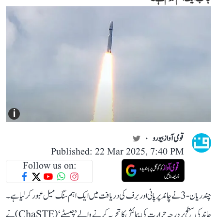
i
قومی آواز بیورو
Published: 22 Mar 2025, 7:40 PM
Follow us on:
چندریان-3 نے چاند پر پانی اور برف کی دریافت میں ایک اہم سنگ میل عبور کر لیا ہے۔
چاند کی سطح پر درجہ حرارت کی پیمائش کا تجربہ کرنے والے ’چیسٹے‘ (ChaSTE) نے