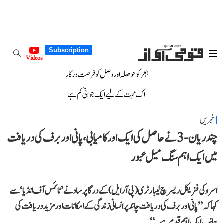
Subscription
Videos
ہجر کو حوصلہ اور وصل کو فرصت درکار
اک محبت کے لیے ایک جوانی کم ہے
خبریں
چندریان-3 نے حاصل کی ایک اور کامیابی، پانی اور برف کی دریافت
میں ایک اہم سنگ میل عبور
اسرو کی فزیکل ریسرچ لیبارٹری (پی آر ایل) کے درگا پرساد نے ’ٹائمس آف انڈیا‘ سے
کہا کہ ’’پانی اور برف کی دریافت چاند پر انسانی زندگی کے امکانات اور مزید دریافت کی
جانب ایک اہم قدم ہے۔‘‘