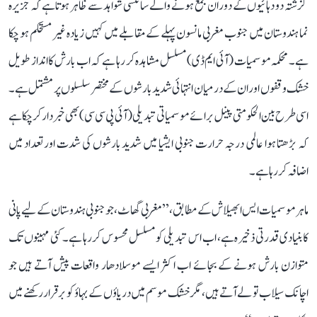
گزشتہ دو دہائیوں کے دوران جمع ہونے والے سائنسی شواہد سے ظاہر ہوتا ہے کہ جزیرہ
نما ہندوستان میں جنوب مغربی مانسون پہلے کے مقابلے میں کہیں زیادہ غیر مستحکم ہو چکا
ہے۔ محکمہ موسمیات (آئی ایم ڈی) مسلسل مشاہدہ کر رہا ہے کہ اب بارش کا انداز طویل
خشک وقفوں اور ان کے درمیان انتہائی شدید بارشوں کے مختصر سلسلوں پر مشتمل ہے۔
اسی طرح بین الحکومتی پینل برائے موسمیاتی تبدیلی (آئی پی سی سی) بھی خبردار کر چکا ہے
کہ بڑھتا ہوا عالمی درجہ حرارت جنوبی ایشیا میں شدید بارشوں کی شدت اور تعداد میں
اضافہ کر رہا ہے۔
ماہر موسمیات ایس ابھیلاش کے مطابق، ’’مغربی گھاٹ، جو جنوبی ہندوستان کے لیے پانی
کا بنیادی قدرتی ذخیرہ ہے، اب اس تبدیلی کو مسلسل محسوس کر رہا ہے۔ کئی مہینوں تک
متوازن بارش ہونے کے بجائے اب اکثر ایسے موسلادھار واقعات پیش آتے ہیں جو
اچانک سیلاب تو لے آتے ہیں، مگر خشک موسم میں دریاؤں کے بہاؤ کو برقرار رکھنے میں