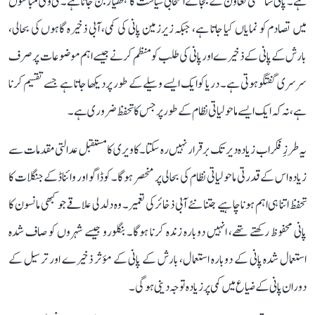
ہے۔ پانی سائنسی تعاون کے بجائے انتخابی سیاست کا ہتھیار بن جاتا ہے۔ ٹی وی مباحثوں
میں تصادم کو نمایاں کیا جاتا ہے، جبکہ زیرزمین پانی کی کمی، آبی ذخیرہ گاہوں کی بحالی،
بارش کے پانی کے ذخیرے اور پانی کی طلب کو منظم کرنے جیسے اہم موضوعات پر صرف
سرسری گفتگو ہوتی ہے۔ دریا کو ایک ایسے وسیلے کے طور پر دیکھا جاتا ہے جسے تقسیم کرنا
ہے، نہ کہ ایک ایسے ماحولیاتی نظام کے طور پر جس کا تحفظ ضروری ہے۔
یہ طرزِ فکر اب زیادہ دیر تک برقرار نہیں رہ سکتا۔ کاویری کا مستقبل عدالتی مقدمات سے
زیادہ اس کے قدرتی ماحولیاتی نظام کی بحالی پر منحصر ہوگا۔ کوڈاگو اور وائناڈ کے جنگلات کا
تحفظ اتنا ہی اہم ہونا چاہیے جتنا نئے آبی ذخائر کی تعمیر۔ وہ دلدلی علاقے جو کبھی مانسون کا
پانی محفوظ رکھتے تھے، انہیں دوبارہ زندہ کرنا ہوگا۔ بنگلورو جیسے شہروں کو صاف شدہ
استعمال شدہ پانی کے دوبارہ استعمال، بارش کے پانی کے مؤثر ذخیرے اور ترسیل کے
دوران پانی کے ضیاع میں کمی پر زیادہ توجہ دینی ہوگی۔