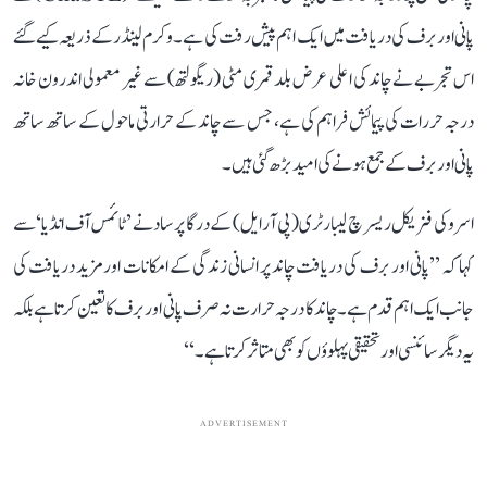
پانی اور برف کی دریافت میں ایک اہم پیش رفت کی ہے۔ وکرم لینڈر کے ذریعہ کیے گئے
اس تجربے نے چاند کی اعلی عرض بلد قمری مٹی (ریگولتھ) سے غیر معمولی اندرون خانہ
درجہ حررات کی پیمائش فراہم کی ہے، جس سے چاند کے حرارتی ماحول کے ساتھ ساتھ
پانی اور برف کے جمع ہونے کی امید بڑھ گئی ہیں۔
اسرو کی فزیکل ریسرچ لیبارٹری (پی آر ایل) کے درگا پرساد نے ’ٹائمس آف انڈیا‘ سے
کہا کہ ’’پانی اور برف کی دریافت چاند پر انسانی زندگی کے امکانات اور مزید دریافت کی
جانب ایک اہم قدم ہے۔ چاند کا درجہ حرارت نہ صرف پانی اور برف کا تعین کرتا ہے بلکہ
یہ دیگر سائنسی اور تحقیقی پہلوؤں کو بھی متاثر کرتا ہے۔‘‘
ADVERTISEMENT