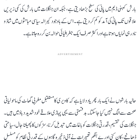
بارش کبنی ڈیم میں پانی کی سطح بڑھا دیتی ہے، جبکہ ان جنگلات میں بارش کی کمی زیریں
علاقوں تک پانی کی آمد کو کم کر دیتی ہے۔ اس کے باوجود کیرالہ سیاسی مباحثوں میں شاذ و
نادر ہی نمایاں ہوتا ہے اور اکثر صرف ایک جغرافیائی حوالہ بن کر رہ جاتا ہے۔
ADVERTISEMENT
حالیہ بارشوں نے ایک بار پھر یاد دلایا ہے کہ کاویری کا مستقبل مغربی گھاٹ کی ماحولیاتی
صحت سے الگ نہیں کیا جا سکتا۔ بدقسمتی سے یہی پہاڑی علاقے خود شدید دباؤ میں ہیں۔
جنگلات کی تقسیم، قدرتی جنگلات کو باغات میں تبدیل کرنا، سڑکوں کا پھیلتا جال، سیاحتی
ڈھانچے، کان کنی اور بے ہنگم تعمیرات نے آبی ذخیرہ گاہوں کے قدرتی نظام کو مسلسل