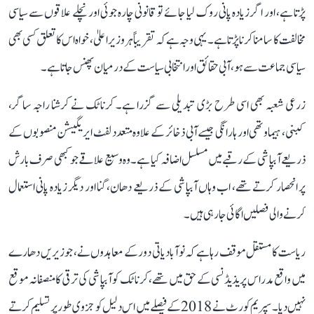
پڑتا ہے، اور اگر زیادہ پانی روک لیا جائے تو قانونی چارہ جوئی اور نچلے علاقوں سے سیاسی
مخالفت کا سامنا کرنا پڑتا ہے۔ یہی وجہ ہے کہ تقریباً ہر وزیر اعلیٰ، خواہ اس کا تعلق کسی بھی
سیاسی جماعت سے ہو، آبی حقائق اور انتخابی سیاست کے درمیان پھنس جاتا ہے۔
زرعی شعبہ بھی اسی طرح بڑی تبدیلی سے گزرا ہے۔ کرناٹک نے کرشنا راجہ ساگر،
کبنی، ہیماوتھی اور ہارانگی جیسے آبی ذخائر کے علاوہ متعدد لفٹ ایریگیشن منصوبوں کے
ذریعے آبپاشی کے رقبے میں مسلسل اضافہ کیا ہے۔ وہ وسیع علاقے جو کبھی صرف بارش
پر انحصار کرتے تھے، اب وہاں آبپاشی کے ذریعے دھان، گنا اور دیگر زیادہ پانی استعمال
کرنے والی فصلیں اگائی جا رہی ہیں۔
ریاست کا مستقل موقف رہا ہے کہ نوآبادیاتی دور کے معاہدوں نے، جو زیریں دھارے
میں واقع مدراس پریذیڈنسی کے حق میں تھے، کرناٹک کو آبپاشی کی ترقی کا منصفانہ موقع
نہیں دیا۔ سپریم کورٹ نے 2018 کے فیصلے میں اس دلیل کو جزوی طور پر تسلیم کرتے