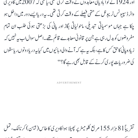
اور 1924 کے نوآبادیاتی معاہدوں کے وقت کرتی تھی، یا حتیٰ کہ 2007 میں کاویری
واٹر ڈسپیوٹس ٹریبونل کے حتمی فیصلے کے وقت کرتی تھی۔ یہ دریا ایسے دور میں داخل ہو
چکا ہے جہاں موسمیاتی تبدیلی، ماحولیاتی بگاڑ اور پانی کی بڑھتی ہوئی طلب ان تمام
مفروضوں کو بدل رہی ہے جن پر قانونی معاہدے قائم تھے۔ اصل سوال اب یہ نہیں کہ
زیادہ پانی کا حق کس کا ہے، بلکہ یہ ہے کہ آنے والی دہائیوں میں کیا یہ دریا دونوں ریاستوں
کی ضروریات پوری کرنے کے قابل بھی رہے گا؟‘‘
ADVERTISEMENT
تقریباً 81 ہزار 155 مربع کلومیٹر پر پھیلا ہوا کاویری کا طاس (بیسن) کرناٹک، تمل