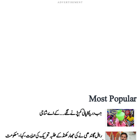
ADVERTISEMENT
Most Popular
جب دریا کا پانی کم پڑنے لگے...کے اے شاجی
راہل گاندھی نے کی جھارکھنڈ کے طلبہ تحریک کی حمایت، کہا- ’حکومت