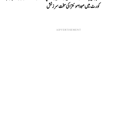
کورٹ میں مہوا موئترا کی سخت سرزنش
ADVERTISEMENT