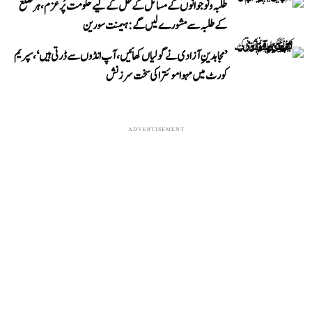
طلبہ و نوجوانوں کے مسائل کے حل کے لیے حکومت پُرعزم، ہر ضلع
کے طلبہ سے مشورے لیں گے: ہیمنت سورین
’مجاہدینِ آزادی نے گولیاں کھائیں، آپ انڈوں سے ڈرتی ہیں‘، سپریم
کورٹ میں مہوا موئترا کی سخت سرزنش
ADVERTISEMENT