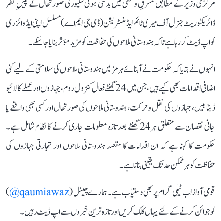
مرکزی وزیر کے مطابق مشرقِ وسطیٰ میں بدلتی ہوئی سکیورٹی صورتحال کے پیشِ نظر
ڈائریکٹوریٹ جنرل آف میری ٹائم ایڈمنسٹریشن (ڈی جی ایم اے) مسلسل اپنی ایڈوائزری
کو اپ ڈیٹ کر رہا ہے تاکہ ہندوستانی ملاحوں کی حفاظت کو مزید مؤثر بنایا جا سکے۔
انہوں نے بتایا کہ حکومت نے آبنائے ہرمز میں ہندوستانی ملاحوں کی سلامتی کے لیے کئی
اضافی اقدامات بھی کیے ہیں، جن میں 24 گھنٹے فعال کنٹرول روم، جہازوں اور عملے کا لائیو
ڈیٹا بیس، جہازوں کی نقل و حرکت، ہندوستانی ملاحوں کی صورتحال اور کسی بھی واقعے یا
جانی نقصان سے متعلق ہر 24 گھنٹے بعد تازہ معلومات جاری کرنے کا نظام شامل ہے۔
حکومت کا کہنا ہے کہ ان اقدامات کا مقصد ہندوستانی ملاحوں اور تجارتی جہازوں کی
حفاظت کو ہر ممکن حد تک یقینی بنانا ہے۔
قومی آواز اب ٹیلی گرام پر بھی دستیاب ہے۔ ہمارے چینل (
qaumiawaz@
)
کو جوائن کرنے کے لئے یہاں کلک کریں اور تازہ ترین خبروں سے اپ ڈیٹ رہیں۔