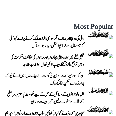
Most Popular
دہلی کی ہوا بظاہر صاف، مگر موسمی اثرات الگ کرنے پر اے کیو آئی
گزشتہ سال سے 12 پوائنٹس زیادہ: اجے ماکن
خلیجی خطے میں ہندوستانی جہازوں اور ملاحوں کی حفاظت حکومت کی
اولین ترجیح، 24 گھنٹے ہیلپ لائن فعال: وزارتِ خارجہ
ڈابر کو عبوری راحت: دہلی ہائی کورٹ نے ایف ایس ایس اے آئی کے
پابندی والے حکم پر لگائی روک
طلبہ و نوجوانوں کے مسائل کے حل کے لیے حکومت پُرعزم، ہر ضلع
کے طلبہ سے مشورے لیں گے: ہیمنت سورین
’مجاہدینِ آزادی نے گولیاں کھائیں، آپ انڈوں سے ڈرتی ہیں‘، سپریم