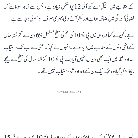
کے مقابلے میں حقیقی اے کیو آئی 12 پوائنٹس زیادہ ہے، جس سے ظاہر ہوتا ہے کہ
فضائی آلودگی میں اضافہ ہوا ہے اور نظر آنے والی بہتری صرف موسم کی وجہ سے ہے۔
اجے ماکن نے کہا کہ دہلی میں پی ایم 10 کی حقیقی سطح مسلسل 69 دن سے گزشتہ سال
کے انہی دنوں کے مقابلے میں زیادہ ہے۔ انہوں نے کہا کہ مئی سے اب تک دستیاب
اعداد و شمار میں ایک بھی دن ایسا نہیں آیا جب پی ایم 10 گزشتہ سال کی سطح سے نیچے
ریکارڈ کیا گیا ہو، جبکہ ایک دن کے اعداد و شمار دستیاب نہیں تھے۔
ADVERTISEMENT
انہوں نے دعویٰ کیا کہ ان 69 دنوں کے دوران پی ایم 10 میں اوسط فرق 15