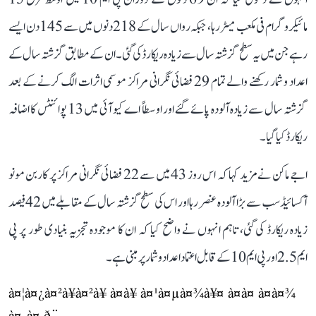
مائیکروگرام فی مکعب میٹر رہا، جبکہ رواں سال کے 218 دنوں میں سے 145 دن ایسے
رہے جن میں یہ سطح گزشتہ سال سے زیادہ ریکارڈ کی گئی۔ ان کے مطابق گزشتہ سال کے
اعداد و شمار رکھنے والے تمام 29 فضائی نگرانی مراکز موسمی اثرات الگ کرنے کے بعد
گزشتہ سال سے زیادہ آلودہ پائے گئے اور اوسطاً اے کیو آئی میں 13 پوائنٹس کا اضافہ
ریکارڈ کیا گیا۔
اجے ماکن نے مزید کہا کہ اس روز 43 میں سے 22 فضائی نگرانی مراکز پر کاربن مونو
آکسائیڈ سب سے بڑا آلودہ عنصر رہا اور اس کی سطح گزشتہ سال کے مقابلے میں 42 فیصد
زیادہ ریکارڈ کی گئی، تاہم انہوں نے واضح کیا کہ ان کا موجودہ تجزیہ بنیادی طور پر پی
ایم 2.5 اور پی ایم 10 کے قابل اعتماد اعداد و شمار پر مبنی ہے۔
à¤¦à¤¿à¤²à¥à¤²à¥ à¤à¥ à¤¹à¤µà¤¾à¥¤ à¤à¤ à¤à¤¾