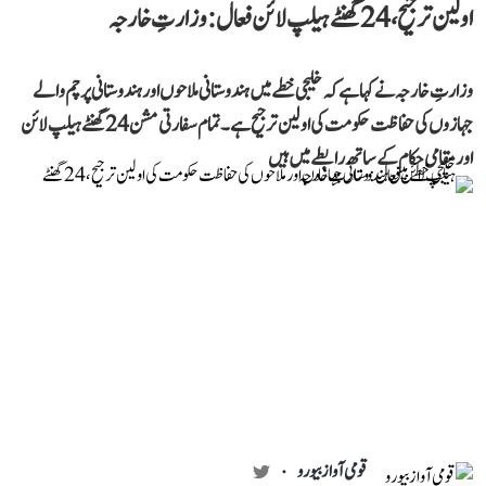
اولین ترجیح، 24 گھنٹے ہیلپ لائن فعال: وزارتِ خارجہ
وزارتِ خارجہ نے کہا ہے کہ خلیجی خطے میں ہندوستانی ملاحوں اور ہندوستانی پرچم والے
جہازوں کی حفاظت حکومت کی اولین ترجیح ہے۔ تمام سفارتی مشن 24 گھنٹے ہیلپ لائن
اور مقامی حکام کے ساتھ رابطے میں ہیں
قومی آواز بیورو