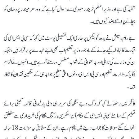
تنقید کی ہے اور وزیر اعظم نریندر مودی سے سوال کیا ہے کہ وہ دھرمیندر پردھان کو
بچانے پر اتنے بضد کیوں ہیں۔
جے رام رمیش نے بدھ کو ایکس پر جاری ایک تفصیلی پوسٹ میں کہا کہ سی بی ایس ای کی
قیادت کا تبادلہ کیے جانے کے باوجود وزیر تعلیم اب بھی اپنے عہدے پر برقرار ہیں، جبکہ
ان کی وزارت کی نااہلی اور بدعنوانی کے شواہد مسلسل سامنے آ رہے ہیں۔ انہوں نے الزام
لگایا کہ وزارت تعلیم اور سی بی ایس ای دونوں اعلیٰ سطح پر جوابدہی کے سنگین فقدان کا شکار
ہیں۔
کانگریس رہنما نے کہا کہ دگ وجے سنگھ کی سربراہی والی پارلیمانی قائمہ کمیٹی برائے
تعلیم کے سامنے سی بی ایس ای کے حکام آن اسکرین مارکنگ نظام کی خریداری سے متعلق
اٹھائے گئے سوالات کا جواب دینے میں ناکام رہے۔ ان کے مطابق یہ سوالات 18 سالہ