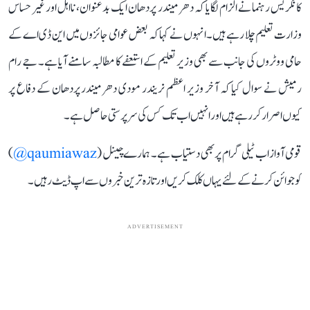
کانگریس رہنما نے الزام لگایا کہ دھرمیندر پردھان ایک بدعنوان، نااہل اور غیر حساس
وزارت تعلیم چلا رہے ہیں۔ انہوں نے کہا کہ بعض عوامی جائزوں میں این ڈی اے کے
حامی ووٹروں کی جانب سے بھی وزیر تعلیم کے استعفے کا مطالبہ سامنے آیا ہے۔ جے رام
رمیش نے سوال کیا کہ آخر وزیر اعظم نریندر مودی دھرمیندر پردھان کے دفاع پر
کیوں اصرار کر رہے ہیں اور انہیں اب تک کس کی سرپرستی حاصل ہے۔
قومی آواز اب ٹیلی گرام پر بھی دستیاب ہے۔ ہمارے چینل (
qaumiawaz@
)
کو جوائن کرنے کے لئے یہاں کلک کریں اور تازہ ترین خبروں سے اپ ڈیٹ رہیں۔
ADVERTISEMENT