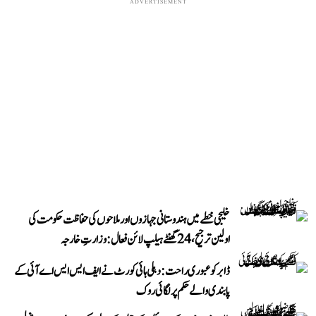
ADVERTISEMENT
خلیجی خطے میں ہندوستانی جہازوں اور ملاحوں کی حفاظت حکومت کی
اولین ترجیح، 24 گھنٹے ہیلپ لائن فعال: وزارتِ خارجہ
ڈابر کو عبوری راحت: دہلی ہائی کورٹ نے ایف ایس ایس اے آئی کے
پابندی والے حکم پر لگائی روک