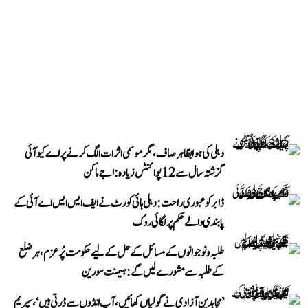
دہلی کی ہوا بظاہر صاف، مگر موسمی اثرات الگ کرنے پر اے کیو آئی
گزشتہ سال سے 12 پوائنٹس زیادہ: اجے ماکن
ڈابر کو عبوری راحت: دہلی ہائی کورٹ نے ایف ایس ایس اے آئی کے
پابندی والے حکم پر لگائی روک
طلبہ و نوجوانوں کے مسائل کے حل کے لیے حکومت پُرعزم، ہر ضلع
کے طلبہ سے مشورے لیں گے: ہیمنت سورین
’مجاہدینِ آزادی نے گولیاں کھائیں، آپ انڈوں سے ڈرتی ہیں‘، سپریم