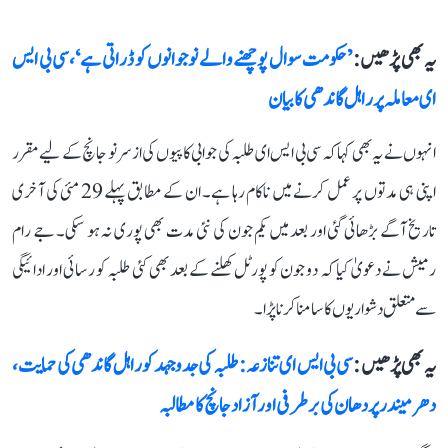
یہ بھی پڑھیں :
’حکومت سوال پوچھنے والے نوجوانوں کو ڈراتی ہے‘، سی بی ایس
ای معاملہ پر راہل گاندھی کا بیان
انہوں نے یہ بھی کہا کہ سی بی ایس ای طلبہ کی جوابی کاپیوں کی ازسرنو جانچ کے لیے مقرر
اپنی ہی مدتوں پر عمل کرنے میں ناکام رہا ہے۔ ان کے مطابق پہلے 29 مئی کی آخری
تاریخ آگے بڑھائی گئی اور بعد میں یکم جون کی نئی مدت بھی پوری نہ ہو سکی۔ جے رام
رمیش نے دعویٰ کیا کہ دو جون کو پورٹل کھلنے کے بعد بھی کئی طلبہ کو رسائی اور ادائیگی
سے متعلق دشواریوں کا سامنا کرنا پڑا۔
یہ بھی پڑھیں :
سی بی ایس ای تنازعہ: طلبہ کی جدوجہد کو راہل گاندھی کی حمایت،
دھرمیندر پردھان کی برطرفی اور آزاد جانچ کا مطالبہ