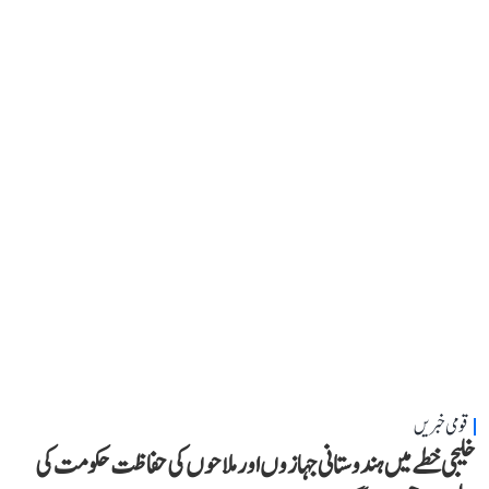
قومی خبریں
خلیجی خطے میں ہندوستانی جہازوں اور ملاحوں کی حفاظت حکومت کی