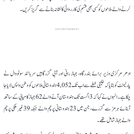
کرنے والے ملاحوں کو کسی بھی قسم کی کارروائی کا نشانہ بنانے سے گریز کریں۔
ADVERTISEMENT
ادھر مرکزی وزیر برائے بندرگاہ، جہاز رانی اور آبی گزرگاہیں سربانند سونووال نے
پارلیمنٹ کو بتایا کہ خلیجی خطے سے اب تک 4,052 ہندوستانی ملاحوں کو وطن واپس لایا جا
چکا ہے۔ انہوں نے کہا کہ 3 اگست تک ہندوستان آنے والے 62 جہاز کامیابی کے ساتھ
آبنائے ہرمز سے گزرے، جن میں 23 ہندوستانی پرچم والے جبکہ 39 غیر ملکی پرچم
والے جہاز شامل تھے۔