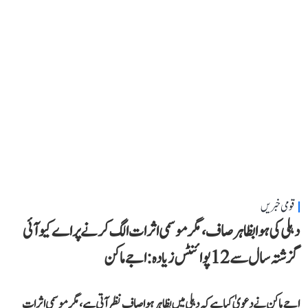
قومی خبریں
دہلی کی ہوا بظاہر صاف، مگر موسمی اثرات الگ کرنے پر اے کیو آئی
گزشتہ سال سے 12 پوائنٹس زیادہ: اجے ماکن
اجے ماکن نے دعویٰ کیا ہے کہ دہلی میں بظاہر ہوا صاف نظر آتی ہے، مگر موسمی اثرات