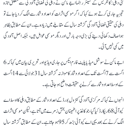
نئی دہلی: کانگریس کے سینئر رہنما اجے ماکن نے دہلی کی فضائی آلودگی سے متعلق تازہ
تجزیہ جاری کرتے ہوئے کہا کہ اگر موسمی اثرات کو اعداد و شمار سے الگ کر دیا جائے تو
دہلی کی حقیقی فضائی آلودگی گزشتہ سال کے مقابلے میں زیادہ ہے۔ ان کے مطابق بظاہر
ہوا صاف دکھائی دینے کی بڑی وجہ بارش اور دیگر موسمی عوامل ہیں، جبکہ اصل آلودگی
میں کمی نہیں آئی۔
اجے ماکن نے سوشل میڈیا پلیٹ فارم ایکس پر جاری ویڈیو اور تحریری بیان میں کہا کہ 6
اگست سے 7 اگست تک کے اعداد و شمار کا موازنہ گزشتہ سال 31 جولائی سے 14 اگست
کے اوسط اعداد و شمار سے کرنے پر حقیقت واضح ہو جاتی ہے۔
انہوں نے کہا کہ مرکزی آلودگی کنٹرول بورڈ کے اعداد و شمار کے مطابق دہلی کا اوسط اے
کیو آئی 68 ریکارڈ کیا گیا، جو کاغذ پر اطمینان بخش زمرے میں آتا ہے، لیکن موسمی اثرات
الگ کرنے کے بعد یہی اے کیو آئی بڑھ کر 95 ہو جاتا ہے۔ ان کے مطابق گزشتہ سال