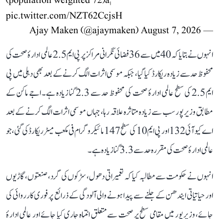
(population weighted 72)â¦
pic.twitter.com/NZT62CcjsH
August 7, 2026
— Ajay Maken (@ajaymaken)
انہوں نے بتایا کہ 40 میں سے 36 فضائی نگرانی مراکز پر پی ایم 2.5 عالمی ادارۂ صحت کی
محفوظ حد سے زیادہ ریکارڈ کیا گیا، جبکہ موسمی اثرات الگ کرنے کے بعد بھی دہلی میں پی
ایم 2.5 کی سطح عالمی ادارۂ صحت کی محفوظ حد سے 2.3 گنا زیادہ ہے۔ اجے ماکن کے
مطابق وزیرپور سب سے زیادہ متاثرہ علاقہ رہا، جہاں موسمی اثرات الگ کرنے کے بعد
اے کیو آئی 132 اور پی ایم 10 کی سطح 147 مائیکروگرام فی مکعب میٹر ریکارڈ کی گئی، جو
عالمی ادارۂ صحت کی مقررہ حد سے 3.3 گنا زیادہ ہے۔
انہوں نے حکومت سے مطالبہ کیا کہ تعمیراتی دھول، سڑکوں کی گرد، صنعتوں، گاڑیوں
اور حیاتیاتی ایندھن کے جلنے سے پیدا ہونے والی آلودگی کے ذرائع پر فوری کارروائی کی
جائے، وزیرپور میں مقامی سطح پر صحت سے متعلق انتباہ جاری کیا جائے اور عالمی ادارۂ