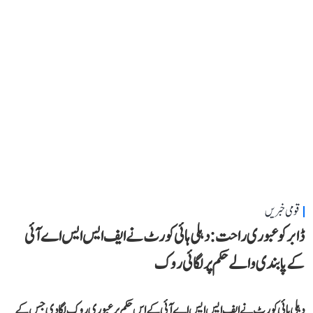
قومی خبریں
ڈابر کو عبوری راحت: دہلی ہائی کورٹ نے ایف ایس ایس اے آئی
کے پابندی والے حکم پر لگائی روک
دہلی ہائی کورٹ نے ایف ایس ایس اے آئی کے اس حکم پر عبوری روک لگا دی جس کے