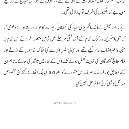
طالب علم سارتھک سدھانت نے اٹھائے تھے، جنہوں نے سوشل میڈیا کے ذریعے
مبینہ بے ضابطگیوں کی طرف توجہ دلائی تھی۔
جے رام رمیش نے ایک انگریزی اخبار کی تحقیقاتی رپورٹ کا حوالہ دیتے ہوئے دعویٰ کیا
کہ آن اسکرین مارکنگ نظام کے آزمائشی مرحلے میں شامل متعدد افراد نے اس نظام پر
سنجیدہ اعتراضات ظاہر کیے تھے اور سی بی ایس ای سے کہا تھا کہ خامیوں کے ازالے اور
تمام جانچ کنندگان کی تربیت مکمل ہونے تک اس کے نفاذ میں تاخیر کی جائے۔ تاہم ان
کے مطابق بورڈ نے نہ صرف اس مشورے کو نظر انداز کیا بلکہ اٹھائے گئے کئی مخصوص
مسائل کا بھی کوئی مؤثر حل نہیں کیا۔
ADVERTISEMENT