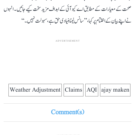
صحت کے معیارات کے مطابق اے کیو آئی کے اہداف مزید سخت کیے جائیں۔ انہوں
نے اپنے بیان کے اختتام پر کہا، ’’سانس لینا بنیادی حق ہے، سہولت نہیں۔‘‘
ADVERTISEMENT
Weather Adjustment
Claims
AQI
ajay maken
Comment(s)