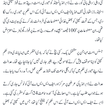
نئی دہلی: دہلی ہائی کورٹ نے ڈابر انڈیا لمیٹڈ کو عبوری راحت دیتے ہوئے فوڈ سیفٹی اینڈ
اسٹینڈرڈز اتھارٹی آف انڈیا (ایف ایس ایس اے آئی) کے اس حکم پر عبوری روک لگا
دی، جس کے تحت کمپنی کو بعض غذائی مصنوعات کی فروخت بند کرنے کی ہدایت دی گئی
تھی۔ ان مصنوعات پر ’100 فیصد‘ جیسے دعوے درج ہونے پر فوڈ ریگولیٹر نے اعتراض
کیا تھا۔
جسٹس امت مہاجن پر مشتمل یک رکنی بنچ نے کہا کہ بادی النظر میں ایسا پابندی والا حکم
کمپنی کو اپنا موقف پیش کرنے کا موقع دیے بغیر جاری نہیں کیا جانا چاہیے تھا۔ عدالت
نے اپنے عبوری حکم میں کہا کہ اگلی سماعت تک متنازعہ حکم پر عمل درآمد روک دیا جائے۔
عدالت نے ڈابر انڈیا کی عرضی پر مرکز اور ایف ایس ایس اے آئی کو نوٹس جاری کرتے
ہوئے جواب طلب کیا ہے۔ اس معاملے کی آئندہ سماعت 24 اگست کو مقرر کی گئی ہے۔
ڈابر نے ایف ایس ایس اے آئی کے اس حکم کو چیلنج کیا تھا، جس میں کمپنی کو بعض