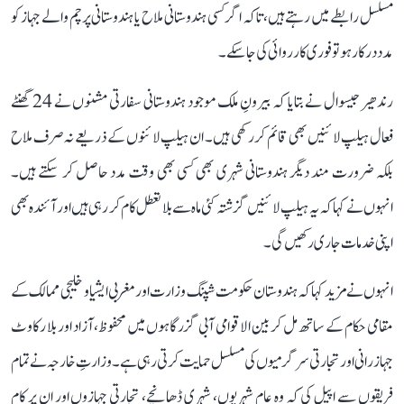
مسلسل رابطے میں رہتے ہیں، تاکہ اگر کسی ہندوستانی ملاح یا ہندوستانی پرچم والے جہاز کو
مدد درکار ہو تو فوری کارروائی کی جا سکے۔
رندھیر جیسوال نے بتایا کہ بیرونِ ملک موجود ہندوستانی سفارتی مشنوں نے 24 گھنٹے
فعال ہیلپ لائنیں بھی قائم کر رکھی ہیں۔ ان ہیلپ لائنوں کے ذریعے نہ صرف ملاح
بلکہ ضرورت مند دیگر ہندوستانی شہری بھی کسی بھی وقت مدد حاصل کر سکتے ہیں۔
انہوں نے کہا کہ یہ ہیلپ لائنیں گزشتہ کئی ماہ سے بلا تعطل کام کر رہی ہیں اور آئندہ بھی
اپنی خدمات جاری رکھیں گی۔
انہوں نے مزید کہا کہ ہندوستان حکومت شپنگ وزارت اور مغربی ایشیا و خلیجی ممالک کے
مقامی حکام کے ساتھ مل کر بین الاقوامی آبی گزرگاہوں میں محفوظ، آزاد اور بلا رکاوٹ
جہاز رانی اور تجارتی سرگرمیوں کی مسلسل حمایت کرتی رہی ہے۔ وزارتِ خارجہ نے تمام
فریقوں سے اپیل کی کہ وہ عام شہریوں، شہری ڈھانچے، تجارتی جہازوں اور ان پر کام