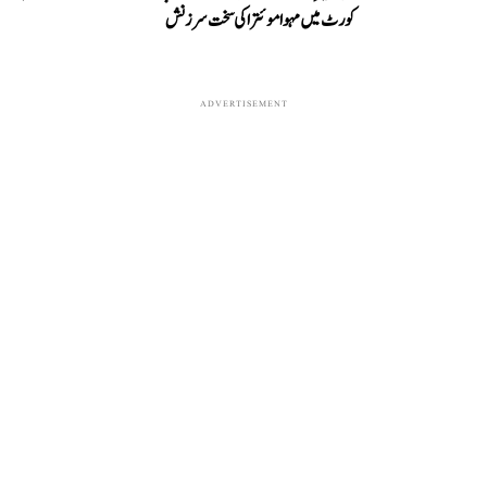
کورٹ میں مہوا موئترا کی سخت سرزنش
ADVERTISEMENT