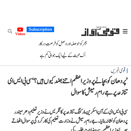
Subscription
Videos
ہجر کو حوصلہ اور وصل کو فرصت درکار
اک محبت کے لیے ایک جوانی کم ہے
قومی خبریں
’پردھان کو بچانے پر وزیر اعظم اتنے بضد کیوں ہیں؟‘ سی بی ایس ای
تنازعہ پر جے رام رمیش کا سوال
سی بی ایس ای کے آن اسکرین مارکنگ تنازعہ پر کانگریس نے وزیر تعلیم دھرمیندر
پردھان کو نشانہ بنایا۔ جے رام رمیش نے وزارت تعلیم کی کارکردگی پر سوال اٹھاتے
ہوئے وزیر اعظم سے وضاحت طلب کی