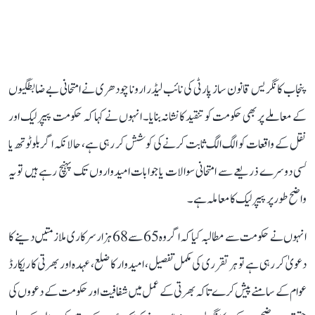
پنجاب کانگریس قانون ساز پارٹی کی نائب لیڈر ارونا چودھری نے امتحانی بے ضابطگیوں
کے معاملے پر بھی حکومت کو تنقید کا نشانہ بنایا۔ انہوں نے کہا کہ حکومت پیپر لیک اور
نقل کے واقعات کو الگ الگ ثابت کرنے کی کوشش کر رہی ہے، حالانکہ اگر بلوٹوتھ یا
کسی دوسرے ذریعے سے امتحانی سوالات یا جوابات امیدواروں تک پہنچ رہے ہیں تو یہ
واضح طور پر پیپر لیک کا معاملہ ہے۔
انہوں نے حکومت سے مطالبہ کیا کہ اگر وہ 65 سے 68 ہزار سرکاری ملازمتیں دینے کا
دعویٰ کر رہی ہے تو ہر تقرری کی مکمل تفصیل، امیدوار کا ضلع، عہدہ اور بھرتی کا ریکارڈ
عوام کے سامنے پیش کرے تاکہ بھرتی کے عمل میں شفافیت اور حکومت کے دعووں کی