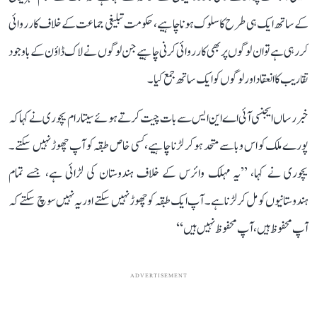
کے ساتھ ایک ہی طرح کا سلوک ہونا چاہیے، حکومت تبلیغی جماعت کے خلاف کارروائی
کر رہی ہے تو ان لوگوں پر بھی کارروائی کرنی چاہیے جن لوگوں نے لاک ڈاؤن کے باوجود
تقاریب کا انعقاد اور لوگوں کو ایک ساتھ جمع کیا۔
خبر رساں ایجنسی آئی اے این ایس سے بات چیت کرتے ہوئے سیتارام یچوری نے کہا کہ
پورے ملک کو اس وبا سے متحد ہو کر لڑنا چاہیے، کسی خاص طبقہ کو آپ چھوڑ نہیں سکتے۔
یچوری نے کہا، ’’یہ مہلک وائرس کے خلاف ہندوستان کی لڑائی ہے، جسے تمام
ہندوستانیوں کو مل کر لڑنا ہے۔ آپ ایک طبقہ کو چھوڑ نہیں سکتے اور یہ نہیں سوچ سکتے کہ
آپ محفوظ ہیں، آپ محفوظ نہیں ہیں‘‘
ADVERTISEMENT