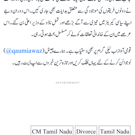
نے دونوں فریقوں کی موجودگی سے متعلق ہدایات بھی جاری کیں۔ اس دوران وجے
اپنے سیاسی کیریئر میں تیزی سے آگے بڑھے اور تمل ناڈو کے وزیر اعلیٰ بن گئے۔ اس
عرصے میں ان کے خاندانی تعلقات کو لے کر مسلسل بحث ہوتی رہی۔
قومی آواز اب ٹیلی گرام پر بھی دستیاب ہے۔ ہمارے چینل (
qaumiawaz@
)
کو جوائن کرنے کے لئے یہاں کلک کریں اور تازہ ترین خبروں سے اپ ڈیٹ رہیں۔
ADVERTISEMENT
CM Tamil Nadu
Divorce
Tamil Nadu