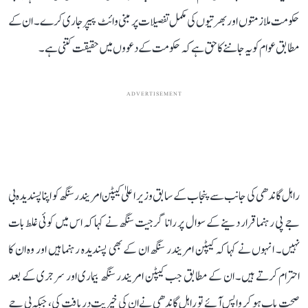
حکومت ملازمتوں اور بھرتیوں کی مکمل تفصیلات پر مبنی وائٹ پیپر جاری کرے۔ ان کے
مطابق عوام کو یہ جاننے کا حق ہے کہ حکومت کے دعووں میں حقیقت کتنی ہے۔
ADVERTISEMENT
راہل گاندھی کی جانب سے پنجاب کے سابق وزیر اعلیٰ کیپٹن امریندر سنگھ کو اپنا پسندیدہ بی
جے پی رہنما قرار دینے کے سوال پر رانا گرجیت سنگھ نے کہا کہ اس میں کوئی غلط بات
نہیں۔ انہوں نے کہا کہ کیپٹن امریندر سنگھ ان کے بھی پسندیدہ رہنما ہیں اور وہ ان کا
احترام کرتے ہیں۔ ان کے مطابق جب کیپٹن امریندر سنگھ بیماری اور سرجری کے بعد
صحت یاب ہو کر واپس آئے تو راہل گاندھی نے ان کی خیریت دریافت کی، جبکہ بی جے