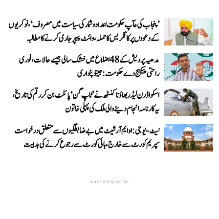
’پنجاب کی عآپ حکومت اعداد و شمار کی سیاست میں مصروف‘، نوکریوں
کے دعووں پر کانگریس کا حملہ، وائٹ پیپر جاری کرنے کا مطالبہ
مدھیہ پردیش کے 48 اضلاع میں خشک سالی جیسے حالات، فوری
راحتی پیکیج دے حکومت: جیتو پٹواری
اسکواڈرن لیڈر بھاؤنا کنٹھ نے ’ٹاپ گن‘ پائلٹ بن کر رقم کی تاریخ،
یہ کارنامہ انجام دینے والی ملک کی پہلی خاتون
نیٹ-یو جی: او ایم آر شیٹ میں بے ضابطگیوں سے متعلق درخواست
سپریم کورٹ سے خارج، ہائی کورٹ سے رجوع کرنے کی ہدایت
ADVERTISEMENT