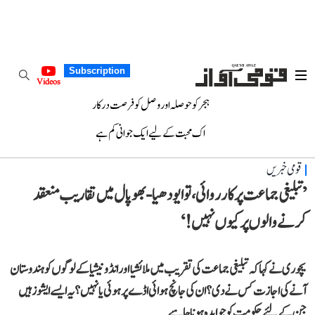
Subscription
Videos
ہجر کو حوصلہ اور وصل کو فرصت درکار
اک محبت کے لیے ایک جوانی کم ہے
قومی خبریں
’تبلیغی جماعت پر کارروائی، تو ایودھیا-بھوپال میں تقاریب منعقد
کرنے والوں پر کیوں نہیں!‘
یچوری نے کہا کہ تبلیغی جماعت کی تقریب میں ملائشیا اور انڈونیشیا کے لوگوں کو ہندوستان
آنے کی اجازت کس نے دی؟ ان کی جانچ ہوائی اڈے پرہوئی یا نہیں؟ یہ ایسے ایشوز ہیں
جن کے لئے حکومت کو جوابدہ ہونا چاہیے