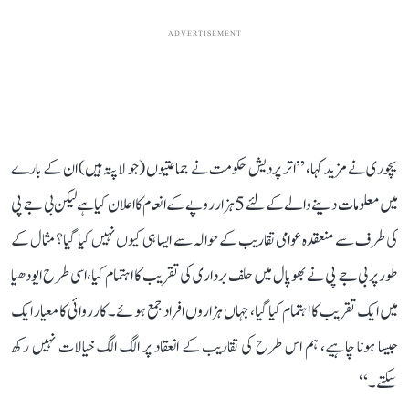
ADVERTISEMENT
یچوری نے مزید کہا، ’’اتر پردیش حکومت نے جماعتیوں (جو لاپتہ ہیں) ان کے بارے
میں معلومات دینے والے کے لئے 5 ہزار روپے کے انعام کا اعلان کیا ہے لیکن بی جے پی
کی طرف سے منعقدہ عوامی تقاریب کے حوالہ سے ایسا ہی کیوں نہیں کیا گیا؟ مثال کے
طور پر بی جے پی نے بھوپال میں حلف برداری کی تقریب کا اہتمام کیا، اسی طرح ایودھیا
میں ایک تقریب کا اہتمام کیا گیا، جہاں ہزاروں افراد جمع ہوئے۔ کارروائی کا معیار ایک
جیسا ہونا چاہیے، ہم اس طرح کی تقاریب کے انعقاد پر الگ الگ خیالات نہیں رکھ
سکتے۔‘‘