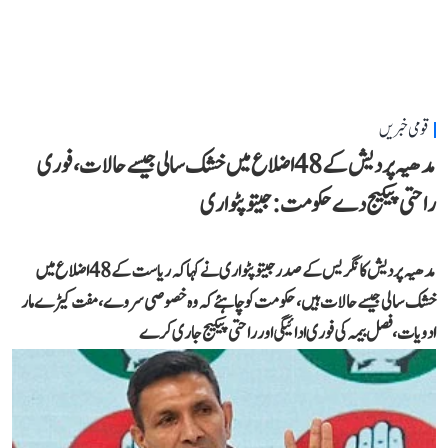
قومی خبریں
مدھیہ پردیش کے 48 اضلاع میں خشک سالی جیسے حالات، فوری
راحتی پیکیج دے حکومت: جیتو پٹواری
مدھیہ پردیش کانگریس کے صدر جیتو پٹواری نے کہا کہ ریاست کے 48 اضلاع میں
خشک سالی جیسے حالات ہیں، حکومت کو چاہئے کہ وہ خصوصی سروے، مفت کیڑے مار
ادویات، فصل بیمہ کی فوری ادائیگی اور راحتی پیکیج جاری کرے