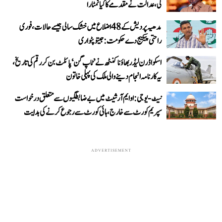
لی، عدالت نے مقدمے کا کیا نمٹارا
مدھیہ پردیش کے 48 اضلاع میں خشک سالی جیسے حالات، فوری
راحتی پیکیج دے حکومت: جیتو پٹواری
اسکواڈرن لیڈر بھاؤنا کنٹھ نے ’ٹاپ گن‘ پائلٹ بن کر رقم کی تاریخ،
یہ کارنامہ انجام دینے والی ملک کی پہلی خاتون
نیٹ-یو جی: او ایم آر شیٹ میں بے ضابطگیوں سے متعلق درخواست
سپریم کورٹ سے خارج، ہائی کورٹ سے رجوع کرنے کی ہدایت
ADVERTISEMENT