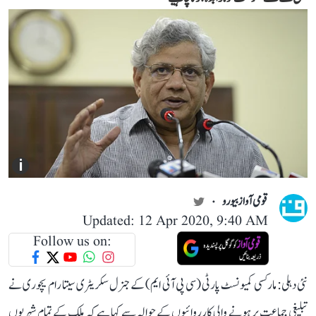
i
قومی آواز بیورو
Updated: 12 Apr 2020, 9:40 AM
Follow us on:
نئی دہلی: مارکسی کمیونسٹ پارٹی (سی پی آئی ایم) کے جنرل سکریٹری سیتا رام یچوری نے
تبلیغی جماعت پر ہونے والی کارروائیوں کے حوالہ سے کہا ہے کہ ملک کے تمام شہریوں