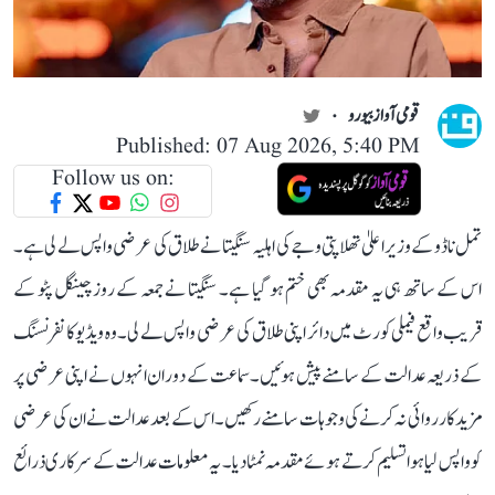
قومی آواز بیورو
Published: 07 Aug 2026, 5:40 PM
Follow us on:
تمل ناڈو کے وزیر اعلیٰ تھلاپتی وجے کی اہلیہ سنگیتا نے طلاق کی عرضی واپس لے لی ہے۔
اس کے ساتھ ہی یہ مقدمہ بھی ختم ہو گیا ہے۔ سنگیتا نے جمعہ کے روز چینگل پٹو کے
قریب واقع فیملی کورٹ میں دائر اپنی طلاق کی عرضی واپس لے لی۔ وہ ویڈیو کانفرنسنگ
کے ذریعہ عدالت کے سامنے پیش ہوئیں۔ سماعت کے دوران انہوں نے اپنی عرضی پر
مزید کارروائی نہ کرنے کی وجوہات سامنے رکھیں۔ اس کے بعد عدالت نے ان کی عرضی
کو واپس لیا ہوا تسلیم کرتے ہوئے مقدمہ نمٹا دیا۔ یہ معلومات عدالت کے سرکاری ذرائع