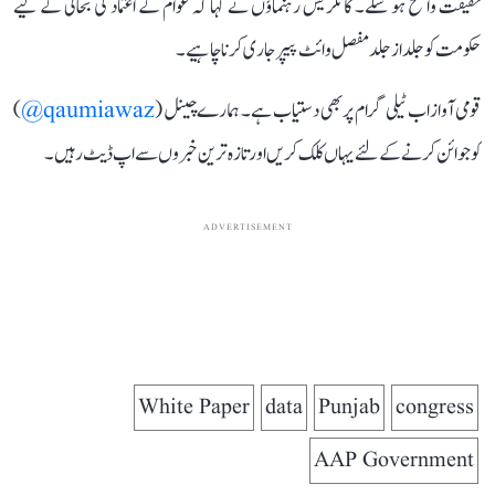
حقیقت واضح ہو سکے۔ کانگریس رہنماؤں نے کہا کہ عوام کے اعتماد کی بحالی کے لیے
حکومت کو جلد از جلد مفصل وائٹ پیپر جاری کرنا چاہیے۔
قومی آواز اب ٹیلی گرام پر بھی دستیاب ہے۔ ہمارے چینل (
qaumiawaz@
)
کو جوائن کرنے کے لئے یہاں کلک کریں اور تازہ ترین خبروں سے اپ ڈیٹ رہیں۔
ADVERTISEMENT
White Paper
data
Punjab
congress
AAP Government