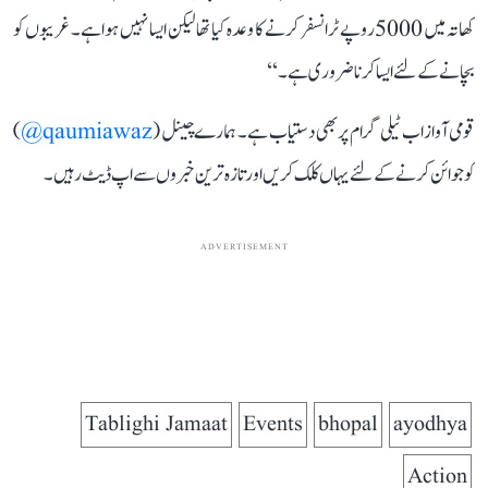
کھاتہ میں 5000 روپے ٹرانسفر کرنے کا وعدہ کیا تھا لیکن ایسا نہیں ہوا ہے۔ غریبوں کو
بچانے کے لئے ایسا کرنا ضروری ہے۔‘‘
قومی آواز اب ٹیلی گرام پر بھی دستیاب ہے۔ ہمارے چینل (
qaumiawaz@
)
کو جوائن کرنے کے لئے یہاں کلک کریں اور تازہ ترین خبروں سے اپ ڈیٹ رہیں۔
ADVERTISEMENT
Tablighi Jamaat
Events
bhopal
ayodhya
Action