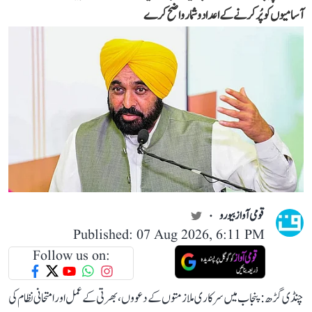
آسامیوں کو پُر کرنے کے اعداد و شمار واضح کرے
قومی آواز بیورو
Published: 07 Aug 2026, 6:11 PM
Follow us on:
چنڈی گڑھ: پنجاب میں سرکاری ملازمتوں کے دعووں، بھرتی کے عمل اور امتحانی نظام کی