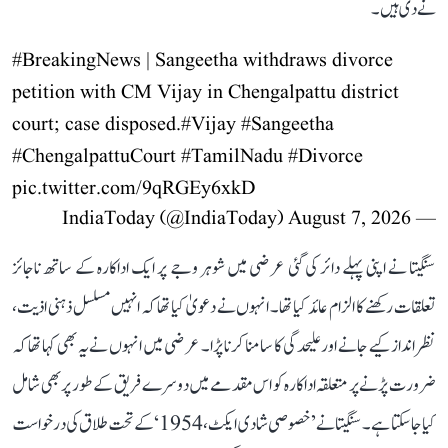
نے دی ہیں۔
#BreakingNews
| Sangeetha withdraws divorce
petition with CM Vijay in Chengalpattu district
court; case disposed.
#Vijay
#Sangeetha
#ChengalpattuCourt
#TamilNadu
#Divorce
pic.twitter.com/9qRGEy6xkD
August 7, 2026
— IndiaToday (@IndiaToday)
سنگیتا نے اپنی پہلے دائر کی گئی عرضی میں شوہر وجے پر ایک اداکارہ کے ساتھ ناجائز
تعلقات رکھنے کا الزام عائد کیا تھا۔ انہوں نے دعویٰ کیا تھا کہ انہیں مسلسل ذہنی اذیت،
نظر انداز کیے جانے اور علیحدگی کا سامنا کرنا پڑا۔ عرضی میں انہوں نے یہ بھی کہا تھا کہ
ضرورت پڑنے پر متعلقہ اداکارہ کو اس مقدمے میں دوسرے فریق کے طور پر بھی شامل
کیا جا سکتا ہے۔ سنگیتا نے ’خصوصی شادی ایکٹ، 1954‘ کے تحت طلاق کی درخواست