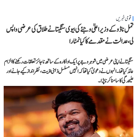
قومی خبریں
تمل ناڈو کے وزیر اعلیٰ وجئے کی بیوی سنگیتا نے طلاق کی عرضی واپس
لی، عدالت نے مقدمے کا کیا نمٹارا
سنگیتا نے اپنی عرضی میں شوہر وجے پر ایک اداکارہ کے ساتھ ناجائز تعلقات رکھنے کا الزام
عائد کیا تھا۔ انہوں نے دعویٰ کیا تھا کہ انہیں مسلسل ذہنی اذیت، نظر انداز کیے جانے اور
علیحدگی کا سامنا کرنا پڑا۔