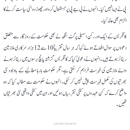
پی نے ایسا نہیں کیا۔ انہوں نے بی جے پی پر ’استعمال کرو اور چھوڑ دو‘ کی سیاست کرنے کا
الزام بھی عائد کیا۔
کانگریس کے ایک اور رکن اسمبلی پرگٹ سنگھ نے بھی حکومت کے روزگار سے متعلق
دعووں پر سوال اٹھاتے ہوئے کہا کہ ہر سال تقریباً 10 سے 12 ہزار سرکاری ملازمین
ریٹائر ہوتے ہیں۔ انہوں نے دعویٰ کیا کہ کانگریس گزشتہ پانچ برسوں میں ریٹائر ہونے
والے ملازمین کی فہرست فراہم کر سکتی ہے، مگر حکومت بارہا مطالبے کے باوجود نئی
بھرتیوں کی مکمل فہرست پیش نہیں کر سکی۔ انہوں نے حکومت سے مطالبہ کیا کہ وہ
واضح کرے کہ کن عہدوں پر کتنی تقرریاں ہوئیں اور ان میں کتنی واقعی نئی بھرتیاں
تھیں۔
ADVERTISEMENT