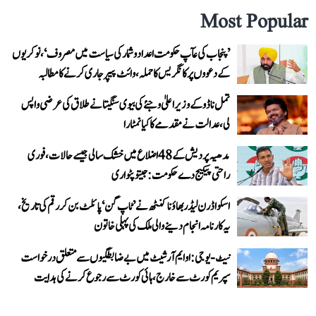
Most Popular
’پنجاب کی عآپ حکومت اعداد و شمار کی سیاست میں مصروف‘، نوکریوں
کے دعووں پر کانگریس کا حملہ، وائٹ پیپر جاری کرنے کا مطالبہ
تمل ناڈو کے وزیر اعلیٰ وجئے کی بیوی سنگیتا نے طلاق کی عرضی واپس
لی، عدالت نے مقدمے کا کیا نمٹارا
مدھیہ پردیش کے 48 اضلاع میں خشک سالی جیسے حالات، فوری
راحتی پیکیج دے حکومت: جیتو پٹواری
اسکواڈرن لیڈر بھاؤنا کنٹھ نے ’ٹاپ گن‘ پائلٹ بن کر رقم کی تاریخ،
یہ کارنامہ انجام دینے والی ملک کی پہلی خاتون
نیٹ-یو جی: او ایم آر شیٹ میں بے ضابطگیوں سے متعلق درخواست
سپریم کورٹ سے خارج، ہائی کورٹ سے رجوع کرنے کی ہدایت