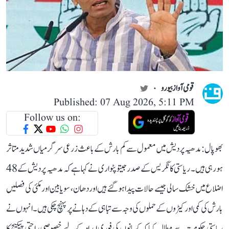
قومی آواز بیورو
Published: 07 Aug 2026, 5:11 PM
Follow us on:
بھوپال: مدھیہ پردیش میں معمول سے کم بارش کے باعث زرعی سرگرمیاں شدید متاثر
ہو رہی ہیں۔ ریاستی کانگریس کے صدر جیتو پٹواری نے کہا ہے کہ مدھیہ پردیش کے 48
اضلاع میں خشک سالی جیسے حالات پیدا ہو گئے ہیں اور دھان، سویابین اور مکئی کی فصلیں
بارش کی کمی اور کیڑوں کے حملوں کی وجہ سے تباہی کے دہانے پر پہنچ چکی ہیں۔ انہوں نے
ریاستی حکومت سے مطالبہ کیا کہ کسانوں کی فوری امداد کے لیے خصوصی راحتی پیکیج کا