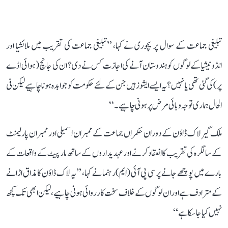
تبلیغی جماعت کے سوال پر یچوری نے کہا، ’’تبلیغی جماعت کی تقریب میں ملائشیا اور
انڈونیشیا کے لوگوں کو ہندوستان آنے کی اجازت کس نے دی؟ ان کی جانچ (ہوائی اڈے
پر) کی گئی تھی یا نہیں؟ یہ ایسے ایشوز ہیں جن کے لئے حکومت کو جوابدہ ہونا چاہیے لیکن فی
الحال ہماری توجہ وبائی مرض پر ہونی چاہیے۔‘‘
ملک گیر لاک ڈاؤن کے دوران حکمراں جماعت کے ممبران اسمبلی اور ممبران پارلیمنٹ
کے سالگرہ کی تقریب کا انعقاد کرنے اور عہدیداروں کے ساتھ مار پیٹ کے واقعات کے
بارے میں پوچھے جانے پر سی پی آئی (ایم) رہنما نے کہا، ’’یہ لاک ڈاؤن کا مذاق اڑانے
کے مترادف ہے اور ان لوگوں کے خلاف سخت کارروائی ہونی چاہیے، لیکن ابھی تک کچھ
نہیں کیا جاسکا ہے‘‘