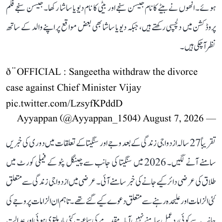
ہوئے۔ انھوں نے بیٹے کا نام جیسن سنجے اور بیٹی کا نام دیویا ساشا رکھا۔ جیسن سنجے فلم
پروڈکشن میں دلچسپی رکھتے ہیں، جبکہ دیویا ساشا بھی بعض مواقع پر اپنے والد کے ساتھ
نظر آ چکی ہیں۔
ð¨OFFICIAL : Sangeetha withdraw the divorce
case against Chief Minister Vijay
pic.twitter.com/LzsyfKPddD
August 7, 2026
— Ayyappan (@Ayyappan_1504)
تقریباً 27 سالہ ازدواجی زندگی کے بعد وجے اور سنگیتا کے تعلقات میں دوری کی خبریں
سامنے آنے لگیں۔ 2026 میں سنگیتا کی جانب سے چینگل پٹو کے فیملی کورٹ میں
طلاق کی عرضی دائر کیے جانے کی خبر سامنے آئی۔ عرضی میں ازدواجی زندگی سے متعلق
کئی الزامات اور علیحدہ رہنے سے متعلق دعوے کیے گئے تھے۔ تاہم ان الزامات پر وجے کی
جانب سے کوئی ردعمل سامنے نہیں آیا۔ مقدمے کی سماعت کئی بار ملتوی ہوئی اور عدالت