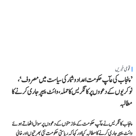
قومی خبریں
’پنجاب کی عآپ حکومت اعداد و شمار کی سیاست میں مصروف‘،
نوکریوں کے دعووں پر کانگریس کا حملہ، وائٹ پیپر جاری کرنے کا
مطالبہ
پنجاب کانگریس نے عآپ حکومت کے ملازمتوں کے دعووں پر سوال اٹھاتے ہوئے
وائٹ پیپر جاری کرنے کا مطالبہ کیا اور کہا کہ ریاستی حکومت نئی بھرتیوں اور خالی