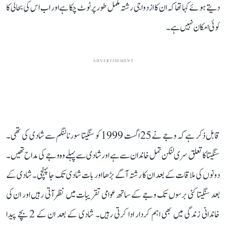
دیتے ہوئے کہا تھا کہ ان کا ازدواجی رشتہ مکمل طور پر ٹوٹ چکا ہے اور اب اس کی بحالی کا
کوئی امکان نہیں ہے۔
ADVERTISEMENT
قابل ذکر ہے کہ وجے نے 25 اگست 1999 کو سنگیتا سورنالنگم سے شادی کی تھی۔
سنگیتا کا تعلق سری لنکن تمل خاندان سے ہے اور شادی سے پہلے وہ وجے کی مداح تھیں۔
دونوں کی ملاقات کے بعد ان کا رشتہ آگے بڑھا اور بات شادی تک جا پہنچی۔ شادی کے
بعد سنگیتا کئی برسوں تک وجے کے ساتھ عوامی تقریبات میں نظر آتی رہیں اور ان کی
خاندانی زندگی میں بھی اہم کردار ادا کرتی رہیں۔ شادی کے بعد ان کے 2 بچے پیدا