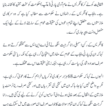
شفافیت کو لے کر کانگریس نے عام آدمی پارٹی (عآپ) حکومت کو سخت تنقید کا نشانہ بنایا
ہے۔ پنجاب کانگریس کے رہنماؤں نے حکومت سے مطالبہ کیا ہے کہ وہ سرکاری
ملازمتوں سے متعلق اپنے تمام دعووں کی حقیقت عوام کے سامنے لانے کے لیے ایک
مفصل وائٹ پیپر جاری کرے۔
کانگریس کے رکن اسمبلی رانا گرجیت سنگھ نے آئی اے این ایس سے گفتگو کرتے ہوئے
کہا کہ ان کی پارٹی پنجاب کے عوام کے مفاد میں احتجاج کر رہی ہے کیونکہ ریاستی حکومت
صرف اعداد و شمار کی سیاست کر رہی ہے، جبکہ زمینی حقیقت اس سے مختلف ہے۔
انہوں نے کہا کہ حکومت 68 ہزار سرکاری نوکریاں فراہم کرنے کا دعویٰ کر رہی ہے،
مگر یہ واضح نہیں کیا جا رہا کہ ان میں کتنی نئی تقرریاں ہیں اور کتنی صرف ریٹائرمنٹ یا
ملازمین کے انتقال کے بعد خالی ہونے والی آسامیوں کو پُر کرنے کے لیے کی گئی ہیں۔ رانا
گرجیت سنگھ نے کہا کہ ان تمام سوالات کا جواب صرف اسی صورت میں مل سکتا ہے جب