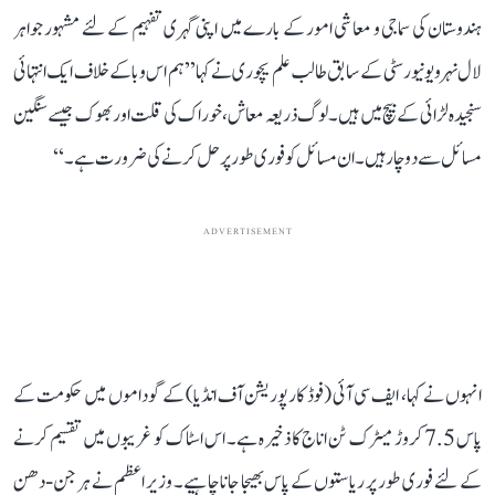
ہندوستان کی سماجی و معاشی امور کے بارے میں اپنی گہری تفہیم کے لئے مشہور جواہر
لال نہرو یونیورسٹی کے سابق طالب علم یچوری نے کہا ’’ہم اس وبا کے خلاف ایک انتہائی
سنجیدہ لڑائی کے بیچ میں ہیں۔ لوگ ذریعہ معاش، خوراک کی قلت اور بھوک جیسے سنگین
مسائل سے دو چار ہیں۔ ان مسائل کو فوری طور پر حل کرنے کی ضرورت ہے۔‘‘
ADVERTISEMENT
انہوں نے کہا، ایف سی آئی (فوڈ کارپوریشن آف انڈیا) کے گوداموں میں حکومت کے
پاس 7.5 کروڑ میٹرک ٹن اناج کا ذخیرہ ہے۔ اس اسٹاک کو غریبوں میں تقسیم کرنے
کے لئے فوری طور پر ریاستوں کے پاس بھیجا جانا چاہیے۔ وزیر اعظم نے ہر جن-دھن