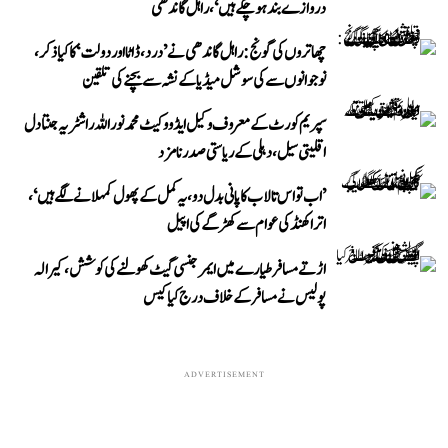
دروازے بند ہو چکے ہیں‘، راہل گاندھی
چھاتروں کی گونج: راہل گاندھی نے ’درد، ڈاٹا اور دولت‘ کا کیا ذکر،
نوجوانوں سے کی سوشل میڈیا کے نشہ سے بچنے کی تلقین
سپریم کورٹ کے معروف وکیل ایڈووکیٹ محمد نور اللہ راشٹریہ جنتا دل
اقلیتی سیل، دہلی کے ریاستی صدر نامزد
’اب تو اس تالاب کا پانی بدل دو، یہ کمل کے پھول کمہلانے لگے ہیں‘،
اتراکھنڈ کی عوام سے کھڑگے کی اپیل
اڑتے مسافر طیارے میں ایمرجنسی گیٹ کھولنے کی کوشش، کیرالہ
پولیس نے مسافر کے خلاف درج کیا کیس
ADVERTISEMENT