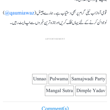
قومی آواز اب ٹیلی گرام پر بھی دستیاب ہے۔ ہمارے چینل (
qaumiawaz@
)
کو جوائن کرنے کے لئے یہاں کلک کریں اور تازہ ترین خبروں سے اپ ڈیٹ رہیں۔
ADVERTISEMENT
Unnao
Pulwama
Samajwadi Party
Mangal Sutra
Dimple Yadav
Comment(s)