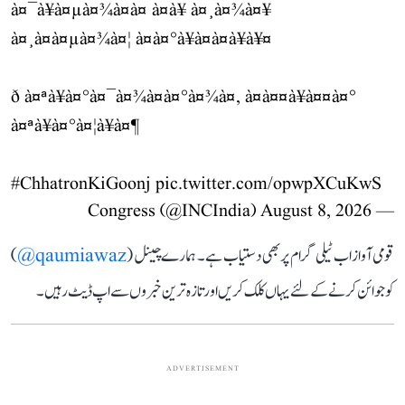
à¤¯à¥à¤µà¤¾à¤à¤ à¤à¥ à¤¸à¤¾à¤¥
à¤¸à¤à¤µà¤¾à¤¦ à¤à¤°à¥à¤à¤à¥à¥¤
ð à¤ªà¥à¤°à¤¯à¤¾à¤à¤°à¤¾à¤, à¤à¤¤à¥à¤¤à¤°
à¤ªà¥à¤°à¤¦à¥à¤¶
#ChhatronKiGoonj
pic.twitter.com/opwpXCuKwS
August 8, 2026
— Congress (@INCIndia)
قومی آواز اب ٹیلی گرام پر بھی دستیاب ہے۔ ہمارے چینل (
qaumiawaz@
)
کو جوائن کرنے کے لئے یہاں کلک کریں اور تازہ ترین خبروں سے اپ ڈیٹ رہیں۔
ADVERTISEMENT