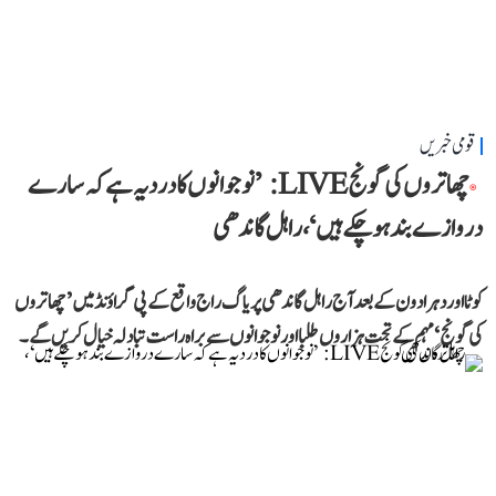
قومی خبریں
چھاتروں کی گونج LIVE: ’نوجوانوں کا درد یہ ہے کہ سارے
دروازے بند ہو چکے ہیں‘، راہل گاندھی
کوٹا اور دہرادون کے بعد آج راہل گاندھی پریاگ راج واقع کے پی گراؤنڈ میں ’چھاتروں
کی گونج‘ مہم کے تحت ہزاروں طلبا اور نوجوانوں سے براہ راست تبادلہ خیال کریں گے۔