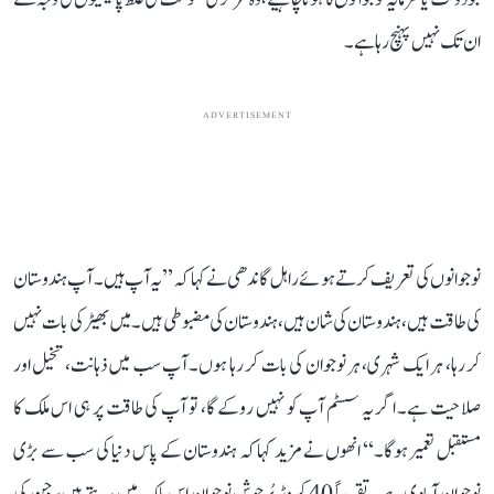
ان تک نہیں پہنچ رہا ہے۔
ADVERTISEMENT
نوجوانوں کی تعریف کرتے ہوئے راہل گاندھی نے کہا کہ ’’یہ آپ ہیں۔ آپ ہندوستان
کی طاقت ہیں، ہندوستان کی شان ہیں، ہندوستان کی مضبوطی ہیں۔ میں بھیڑ کی بات نہیں
کر رہا، ہر ایک شہری، ہر نوجوان کی بات کر رہا ہوں۔ آپ سب میں ذہانت، تخیل اور
صلاحیت ہے۔ اگر یہ سسٹم آپ کو نہیں روکے گا، تو آپ کی طاقت پر ہی اس ملک کا
مستقبل تعمیر ہوگا۔‘‘ انھوں نے مزید کہا کہ ہندوستان کے پاس دنیا کی سب سے بڑی