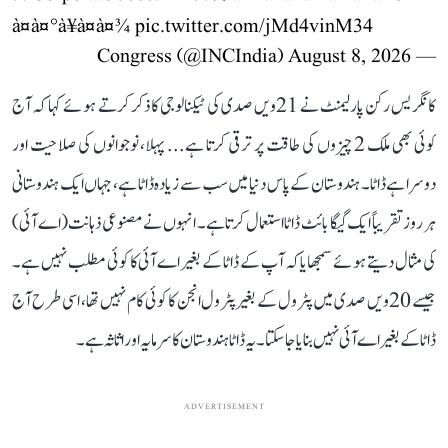
à¤à¤°à¥à¤à¤¾
pic.twitter.com/jMd4vinM34
August 8, 2026
— Congress (@INCIndia)
کانگریس رکن پارلیمنٹ نے 21ویں صدی کی ٹیکنالوجی کا ذکر کرتے ہوئے کہا کہ آج
کوئی بھی ملک 2 چیزوں کی طاقت پر ترقی کرتا ہے... پہلا، نوجوانوں کی صلاحیت اور
دوسرا ہے ڈاٹا۔ ہندوستان کے پاس دنیا میں سب سے زیادہ ڈاٹا ہے، جہاں ایک ہندوستانی
ہر روز تقریباً ایک گیگا بائٹ ڈاٹا استعمال کرتا ہے۔ انہوں نے مصنوعی ذہانت (اے آئی)
کی مثال دیتے ہوئے سمجھایا کہ آپ کے ڈاٹا کے بغیر اے آئی کا کوئی مطلب نہیں ہے۔
جیسے 20ویں صدی میں پٹرول کے بغیر پٹرول انجن کا کوئی کام نہیں تھا، اسی طرح آج
ڈاٹا کے بغیر اے آئی نہیں بنایا جا سکتا۔ یہ ڈاٹا ہندوستان کا سرمایہ اور اثاثہ ہے۔
ADVERTISEMENT