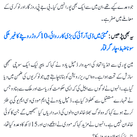
جو وعدے کیے تھے، ان میں سے ایک بھی پورا نہیں کیا۔ بی جے پی روزگار اور نوکری کے
معاملے میں صفر ہے۔
یہ بھی پڑھیں :
ممبئی میں ڈی آر آئی کی بڑی کارروائی، 10 کروڑ روپئے کا غیر ملکی
سونا ضبط، چار گرفتار
مین پوری سے انڈیا اتحاد کی امیدوار ڈمپل یادو نے کہا کہ پیپر لیک ایک سوچی سمجھی
سازش کے تحت ہوا ہے۔ وہ اس ریزرویشن کو ہٹانا چاہتے ہیں جو نوکریوں کی ضمن میں دیا
گیا ہے۔ انہوں نے لوگوں سے اپیل کی کہ ایسی حکومت کو ریاست اور ملک سے ہٹا دو جس
نے تمہارے مستقبل سے کھلواڑ کیا ہے۔ ڈمپل یادو نے پی ایم مودی و سی ایم یوگی پر طنز
کرتے ہوئے کہا کہ وہ لوگ بھلا خاندان والوں کی ذمہ داریاں کیا سمجھیں گے جن کا کوئی
خاندان نہیں ہے۔ انہوں نے مزید کہا کہ مودی نے اچھے دن اور 15 لاکھ کا وعدہ کیا تھا،
بتایئے کیا ہوا ان وعدوں کا؟