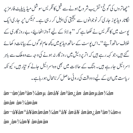
’چھاتروں کی گونج‘ تقریب شروع ہونے سے قبل کانگریس سوشل میڈیا پلیٹ فارمز پر
لگاتار ویڈیوز جاری کر نوجوانوں سے یکجہتی کی اپیل کر رہی ہے۔ ’ایکس‘ پر جاری ایک
پوسٹ میں کانگریس نے لکھا ہے کہ ’’بدلاؤ کے لیے آواز اٹھائیے، بے روزگاری کے
خلاف ساتھ آئیے‘‘۔ اس پوسٹ کے ساتھ ویڈیو میں کچھ عام لوگوں کے بیانات دکھائے
گئے ہیں، جو کہہ رہے ہیں کہ اتر پردیش میں روزگار نہ ہونے کی وجہ سے وہ ملک سے باہر
اسرائیل جا رہے ہیں۔ جنگ کے حالات میں بھی وہ اسرائیل جانے کو تیار ہیں، کیونکہ
ریاست میں ان کے لیے دو وقت کی روٹی حاصل کرنا محال ہو رہا ہے۔
à¤¬à¤¦à¤²à¤¾à¤µ à¤à¥ à¤²à¤¿à¤ à¤à¤µà¤¾à¤
à¤à¤ à¤¾à¤à¤
à¤¬à¥à¤°à¥à¤à¤à¤¾à¤°à¥ à¤à¥ à¤à¤¿à¤²à¤¾à¤«
à¤¸à¤¾à¤¥ à¤à¤à¤