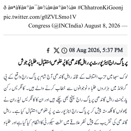
ð à¤ªà¥à¤°à¤¯à¤¾à¤à¤°à¤¾à¤
#ChhatronKiGoonj
pic.twitter.com/g0ZVLSmo1V
August 8, 2026
— Congress (@INCIndia)
08 Aug 2026, 5:37 PM
پریاگ راج ایئرپورٹ پر راہل گاندھی کا پُرخلوص استقبال، طلبا پُرجوش
لوک سبھا میں حزب اختلاف کے قائد راہل گاندھی آج شام پریاگ راج واقع کے پی
گراؤنڈ میں ہزاروں طلبا و نوجوانوں سے خطاب کرنے والے ہیں۔ کانگریس رکن
پارلیمنٹ راہل گاندھی پریاگ راج پہنچ بھی چکے ہیں اور ان کا کانگریس لیڈران نے
پھولوں کا گلدستہ پیش کر پریاگ راج ایئرپورٹ پر پُرخلوص استقبال کیا ہے۔ راہل
گاندھی کی تقریب کے پیش نظر علاقے میں سخت سیکورٹی کا انتظام کیا گیا ہے اور طلبا و