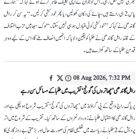
بھرتی نہیں نکل رہی۔ اس نوجوان نے اپنی تکلیف ظاہر کرتے ہوئے کہا کہ ’’ہمارے
پاس 2 ہی راستے ہیں، چائے کی دکان کھولیں، یا پھر خود کشی کر لیں۔‘‘ یہ سن کر راہل
گاندھی نے کہا کہ ’’خودکشی کوئی متبادل ہو ہی نہیں سکتا۔‘‘ لوک سبھا میں حزب اختلاف
کے قائد راہل گاندھی نے طلبا کو یقین دلایا کہ انھیں انصاف ملے گا، اس کے لیے وہ ہر
قدم پر طلبا کے ساتھ کھڑے ہیں۔
08 Aug 2026, 7:32 PM
راہل گاندھی ’چھاتروں کی گونج‘ تقریب میں طلبا کے مسائل سن رہے
پریاگ راج واقع کے پی گراؤنڈ میں ’چھاتروں کی گونج‘ تقریب شروع ہو چکی ہے اور
راہل گاندھی کا استقبال طلبا نے زوردار نعروں کے ساتھ کیا۔ تقریب کے شروع میں اتر
پردیش کے 2 طلبا نے ریاست میں تعلیمی نظام کی صورت حال اور بڑھتی بے روزگاری کا