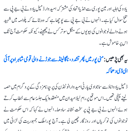
یادو کی اہلیہ اور مین پوری سے انڈیا اتحاد کی مشترکہ امیدوار ڈمپل یادو نے بی جے پی سے
تلخ سوال کیا ہے۔ انہوں نے بی جے پی سے پوچھا ہے کہ وہ بتائے کہ پلوامہ میں شہید
ہونے والے نوجوانوں کی بیویوں کے منگل سوتر کس نے چھینے، کیونکہ حکومت آج تک
اس پر خاموش ہے۔
یہ بھی پڑھیں :
منی پور میں پھر تشدد، ناگالینڈ سے جوڑنے والی قومی شاہراہ پر آئی
ای ڈی دھماکہ
ڈمپل یادو اناؤ سے سماجوادی پارٹی امیدوار انو ٹنڈن کی پرچۂ نامزدگی کے پروگرام میں حصہ
لینے پہنچی تھیں۔ اس موقع پر رام لیلا میدان میں منعقدہ ایک جلسۂ عام سے خطاب کرتے
ہوئے انہوں نے بی جے پی پر سخت نشانہ سادھا۔ انہوں نے کہا کہ اس حکومت نے
نوجوانوں کی نوکریاں اور روزگار چھین لی ہے۔ آج پورا ملک جمہوریت کی لڑائی میں