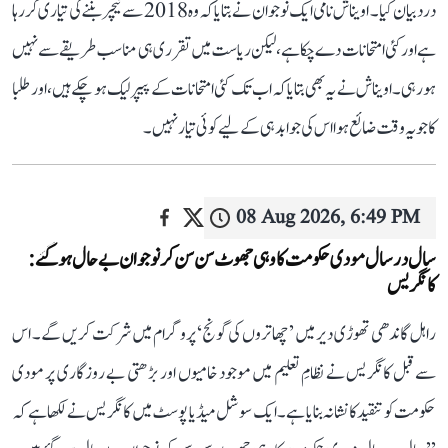
درد بیان کیا۔ اویناش نامی ایک نوجوان نے بتایا کہ وہ 2018 سے ٹیچر بننے کی تیاری کر رہا
ہے اور کئی امتحانات دے چکا ہے، لیکن ریاست میں تقرری ہی مناسب طریقے سے نہیں
ہو رہی۔ اویناش نے یہ بھی بتایا کہ اب تک کئی امتحانات کے پیپر لیک ہو چکے ہیں، اور طلبا
کا جو یہ وقت ضائع ہوا اس کی جوابدہی کے لیے کوئی تیار نہیں۔
08 Aug 2026, 6:49 PM
سال در سال مودی حکومت کا وہی جھوٹ سن سن کر نوجوان بے حال ہو گئے:
کانگریس
راہل گاندھی تھوڑی دیر میں ’چھاتروں کی گونج‘ پروگرام میں شرکت کریں گے۔ اس
سے قبل کانگریس نے نظامِ تعلیم میں موجود خامیوں اور بڑھتی بے روزگاری پر مودی
حکومت کو تنقید کا نشانہ بنایا ہے۔ ایک سوشل میڈیا پوسٹ میں کانگریس نے لکھا ہے کہ