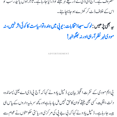
مصروف ہے۔ آج ای ڈی کے ذریعے ہر طبقے کو ڈرایا جا رہا ہے۔ تاجر ہوں یا لیڈر سب کو
اس کے خلاف ڈٹ کر کھڑے ہو جانا چاہئے۔
یہ بھی پڑھیں :
لوک سبھا انتخابات: یوپی میں ہندوتوا سیاست کا کوئی اثر نہیں، نہ
مودی لہر نظر آ رہی اور نہ بھگوا لہر!
ADVERTISEMENT
پی ایم مودی کے نفرت انگیز بیان پر ڈمپل یادو نے کہا کہ آج پی ڈی اے یعنی پسماندہ،
دلت، اقلیت، کسی بھی طبقے کو ان کا حق نہیں مل پا رہا ہے اور کچھ سرمایہ داروں کے پاس ہی
پیسہ جا رہا ہے۔ ڈمپل یادو نے کہا کہ بی جے پی کی مرکزی و ریاستی حکومتوں نے عوام سے