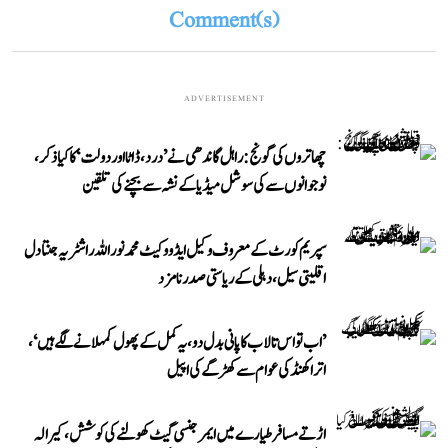
Comment(s)
ADVERTISEMENT
چھاتروں کی گونج: راہل گاندھی نے ’درد، ڈاٹا اور دولت‘ کا کیا ذکر،
نوجوانوں سے کی سوشل میڈیا کے نشہ سے بچنے کی تلقین
سپریم کورٹ کے معروف وکیل ایڈووکیٹ محمد نور اللہ راشٹریہ جنتا دل
اقلیتی سیل، دہلی کے ریاستی صدر نامزد
’اب تو اس تالاب کا پانی بدل دو، یہ کمل کے پھول کمہلانے لگے ہیں‘،
اتراکھنڈ کی عوام سے کھڑگے کی اپیل
اڑتے مسافر طیارے میں ایمرجنسی گیٹ کھولنے کی کوشش، کیرالہ