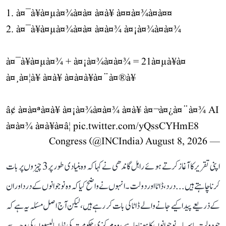
1. à¤¯à¥à¤µà¤¾à¤à¤ à¤à¥ à¤¤à¤¾à¤à¤¤
2. à¤¯à¥à¤µà¤¾à¤à¤ à¤à¤¾ à¤¡à¤¾à¤à¤¾
à¤¯à¥à¤µà¤¾ + à¤¡à¤¾à¤à¤¾ = 21à¤µà¥à¤
à¤¸à¤¦à¥ à¤à¥ à¤à¤à¥à¤¨à¤®à¥
â¢ à¤à¤ªà¤à¥ à¤¡à¤¾à¤à¤¾ à¤à¥ à¤¬à¤¿à¤¨à¤¾ AI
à¤à¤¾ à¤à¥à¤â¦
pic.twitter.com/yQssCYHmE8
August 8, 2026
— Congress (@INCIndia)
اپنی تقریر کا آغاز کرتے ہوئے راہل گاندھی نے کہا کہ وہ بنیادی طور پر 3 چیزوں پر بات
کرنا چاہتے ہیں... درد، ڈاٹا اور دولت۔ انہوں نے واضح کیا کہ وہ نوجوانوں کے درد اور ان
کے ذریعے پیدا کیے جانے والے ڈاٹا کی بات کر رہے ہیں، لیکن آج اصل مسئلہ یہ ہے کہ
جو دولت یا سرمایہ نوجوانوں کا ہونا چاہیے، وہ مرکزی حکومت کی غلط پالیسیوں کی وجہ سے