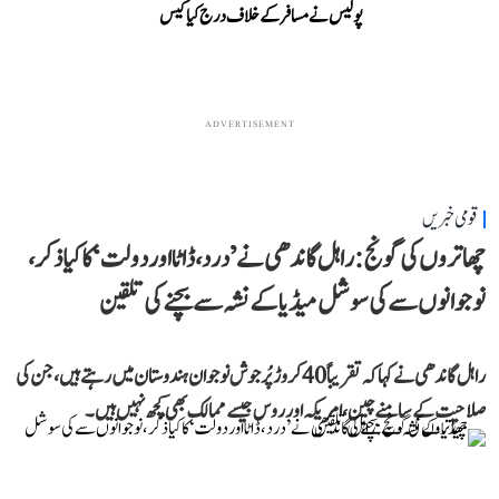
پولیس نے مسافر کے خلاف درج کیا کیس
ADVERTISEMENT
قومی خبریں
چھاتروں کی گونج: راہل گاندھی نے ’درد، ڈاٹا اور دولت‘ کا کیا ذکر،
نوجوانوں سے کی سوشل میڈیا کے نشہ سے بچنے کی تلقین
راہل گاندھی نے کہا کہ تقریباً 40 کروڑ پُرجوش نوجوان ہندوستان میں رہتے ہیں، جن کی
صلاحیت کے سامنے چین، امریکہ اور روس جیسے ممالک بھی کچھ نہیں ہیں۔