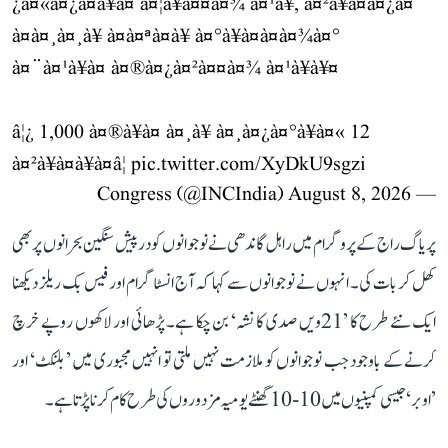
¿à¤«à¤¿à¤à¥à¤ à¤¦à¥à¤¤à¤¾ à¤¹à¥, à¤²à¥à¤à¤¿à¤¨
à¤à¤¸à¤¸à¥ à¤à¤ªà¤à¥ à¤°à¥à¤à¤à¤¾à¤°
à¤¨à¤¹à¥à¤ à¤®à¤¿à¤²à¤¤à¤¾ à¤¹à¥à¥¤
â¦¿ 1,000 à¤®à¥à¤ à¤¸à¥ à¤¸à¤¿à¤°à¥à¤« 12
à¤²à¥à¤à¥à¤â¦
pic.twitter.com/XyDkU9sgzi
August 8, 2026
— Congress (@INCIndia)
پریاگ راج کے پروگرام میں راہل گاندھی نے نوجوانوں کو درپیش سنگین بحرانوں پر بھی
کھل کر بات کی۔ انہوں نے نوجوانوں سے کہا کہ آج انسٹاگرام اور فیس بک ریلز دیکھنا
ایک نئے طرح کا ’21ویں صدی کا نشہ‘ بن چکا ہے۔ پڑھائی اور لاکھوں روپے خرچ
کرنے کے باوجود جب نوجوانوں کو ملازمت نہیں ملتی تو انہیں مجبوری میں ’بلنکٹ‘ اور
’اوبر‘ جیسی کمپنیوں میں 10-10 گھنٹے یومیہ مزدوروں کی طرح کام کرنا پڑتا ہے۔