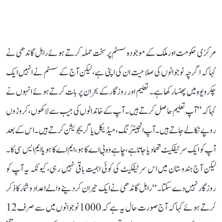
مرکزی حکومت اور ملک کے موجودہ سسٹم پر سخت حملہ کرتے ہوئے راہل گاندھی نے
کہا کہ اگرچہ نوجوانوں کی صلاحیت ان کی اپنی ہے، لیکن آج کے سسٹم نے انہیں ایک
چکرویوہ میں پھنسا رکھا ہے۔ تعلیم اور روزگار کے بحران پر بات کرتے ہوئے انہوں نے
کہا کہ ’’آپ تعلیم حاصل کرتے ہیں۔ آپ کے خاندانوں کی جیب سے لاکھوں، کروڑوں
روپے نکالے جاتے ہیں۔ آپ انجینئرنگ، میڈیکل یا گریجویشن کرتے ہیں۔ اس کے بعد
آپ کو ایک سرٹیفکیٹ تھما دیا جاتا ہے، چاہے وہ بی اے کا ہو، ایم اے کا ہو یا ایم ایس سی کا۔
لیکن آج ہندوستان میں اس سرٹیفکیٹ کی کوئی اہمیت باقی نہیں رہی، کیونکہ یہ آپ کو
روزگار نہیں دے سکتا۔‘‘ راہل گاندھی نے ایک حیران کر دینے والے اعداد و شمار کا ذکر
کرتے ہوئے کہا کہ آج صورت حال یہ ہے کہ 1000 نوجوانوں میں سے صرف 12