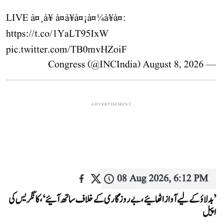
LIVE à¤¸à¥ à¤à¥à¤¡à¤¼à¥à¤:
https://t.co/1YaLT95IxW
pic.twitter.com/TB0mvHZoiF
August 8, 2026
— Congress (@INCIndia)
ADVERTISEMENT
08 Aug 2026, 6:12 PM
’بدلاؤ کے لیے آواز اٹھائیے، بے روزگاری کے خلاف ساتھ آئیے‘، کانگریس کی
اپیل