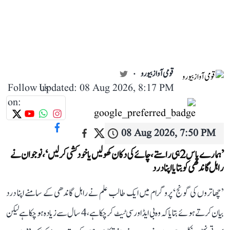
قومی آواز بیورو
Follow us
Updated: 08 Aug 2026, 8:17 PM
on:
08 Aug 2026, 7:50 PM
’ہمارے پاس 2 ہی راستے، چائے کی دکان کھولیں یا خودکشی کر لیں‘، نوجوان نے
راہل گاندھی کو بتایا اپنا درد
’چھاتروں کی گونج‘ پروگرام میں ایک طالب علم نے راہل گاندھی کے سامنے اپنا درد
بیان کرتے ہوئے بتایا کہ وہ بی ایڈ اور سی ٹیٹ کر چکا ہے، 4 سال سے زیادہ ہو چکا ہے لیکن