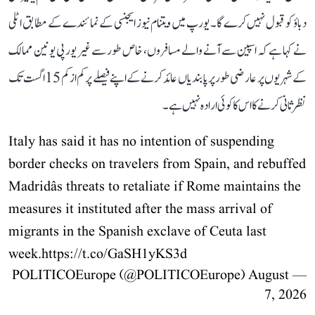
دباؤ کو قبول نہیں کرے گا۔ یورپ میں ویتنام نیوز ایجنسی کے نمائندے کے مطابق اٹلی
نے کہا ہے کہ اسپین سے آنے والے مسافروں، خاص طور سے غیر یورپی یونین ممالک
کے شہریوں پر عارضی طور پر پابندیاں عائد کرنے کے اپنے فیصلے پر کم از کم 15 اگست تک
نظرثانی کرنے کا اس کا کوئی ارادہ نہیں ہے۔
Italy has said it has no intention of suspending
border checks on travelers from Spain, and rebuffed
Madridâs threats to retaliate if Rome maintains the
measures it instituted after the mass arrival of
migrants in the Spanish exclave of Ceuta last
week.
https://t.co/GaSH1yKS3d
August
— POLITICOEurope (@POLITICOEurope)
7, 2026