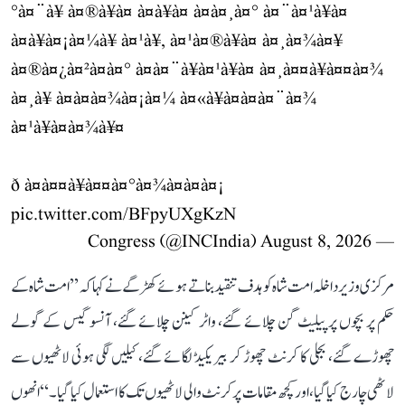
°à¤¨à¥ à¤®à¥à¤ à¤à¥à¤ à¤à¤¸à¤° à¤¨à¤¹à¥à¤
à¤à¥à¤¡à¤¼à¥ à¤¹à¥, à¤¹à¤®à¥à¤ à¤¸à¤¾à¤¥
à¤®à¤¿à¤²à¤à¤° à¤à¤¨à¥à¤¹à¥à¤ à¤¸à¤¤à¥à¤¤à¤¾
à¤¸à¥ à¤à¤à¤¾à¤¡à¤¼ à¤«à¥à¤à¤à¤¨à¤¾
à¤¹à¥à¤à¤¾à¥¤
ð à¤à¤¤à¥à¤¤à¤°à¤¾à¤à¤à¤¡
pic.twitter.com/BFpyUXgKzN
August 8, 2026
— Congress (@INCIndia)
مرکزی وزیر داخلہ امت شاہ کو ہدف تنقید بناتے ہوئے کھڑگے نے کہا کہ ’’امت شاہ کے
حکم پر بچوں پر پیلیٹ گن چلائے گئے، واٹر کینن چلائے گئے، آنسو گیس کے گولے
چھوڑے گئے، بجلی کا کرنٹ چھوڑ کر بیریکیڈ لگائے گئے، کیلیں لگی ہوئی لاٹھیوں سے
لاٹھی چارج کیا گیا، اور کچھ مقامات پر کرنٹ والی لاٹھیوں تک کا استعمال کیا گیا۔‘‘ انھوں