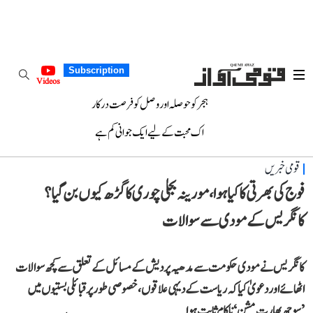
Subscription
Videos
ہجر کو حوصلہ اور وصل کو فرصت درکار
اک محبت کے لیے ایک جوانی کم ہے
قومی خبریں
فوج کی بھرتی کا کیا ہوا، مورینہ بجلی چوری کا گڑھ کیوں بن گیا؟
کانگریس کے مودی سے سوالات
کانگریس نے مودی حکومت سے مدھیہ پردیش کے مسائل کے تعلق سے کچھ سوالات
اٹھائے اور دعویٰ کیا کہ ریاست کے دیہی علاقوں، خصوصی طور پر قبائلی بستیوں میں
’سوچھ بھارت مشن‘ ناکام ثابت ہوا