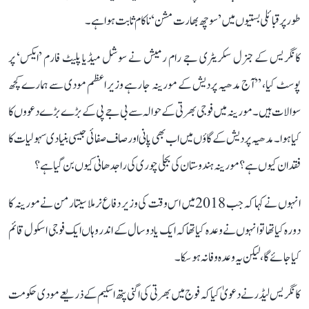
طور پر قبائلی بستیوں میں ’سوچھ بھارت مشن‘ ناکام ثابت ہوا ہے۔
کانگریس کے جنرل سکریٹری جے رام رمیش نے سوشل میڈیا پلیٹ فارم ’ایکس‘ پر
پوسٹ کیا، ’’آج مدھیہ پردیش کے مورینہ جا رہے وزیر اعظم مودی سے ہمارے کچھ
سوالات ہیں۔ مورینہ میں فوجی بھرتی کے حوالہ سے بی جے پی کے بڑے بڑے دعووں کا
کیا ہوا۔ مدھیہ پردیش کے گاؤں میں اب بھی پانی اور صاف صفائی جیسی بنیادی سہولیات کا
فقدان کیوں ہے؟ مورینہ ہندوستان کی بجلی چوری کی راجدھانی کیوں بن گیا ہے؟
انہوں نے کہا کہ جب 2018 میں اس وقت کی وزیر دفاع نرملا سیتا رمن نے مورینہ کا
دورہ کیا تھا تو انہوں نے وعدہ کیا تھا کہ ایک یا دو سال کے اندر وہاں ایک فوجی اسکول قائم
کیا جائے گا، لیکن یہ وعدہ وفا نہ ہو سکا۔
کانگریس لیڈر نے دعویٰ کیا کہ فوج میں بھرتی کی اگنی پتھ اسکیم کے ذریعے مودی حکومت