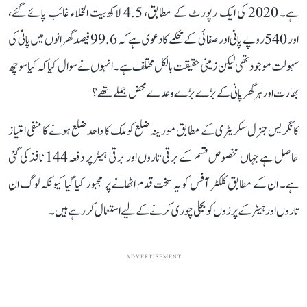
ہے۔ 2020 کی ایک رپورٹ کے مطابق، 4.5 لاکھ بیت الخلاء غائب پائے گئے،
اور 540 روپے پانی اور صفائی کے محکمے کا دعویٰ ہے کہ 99.6 فیصد گھرانوں میں پانی کی
سہولت موجود تھی لیکن زمینی حقیقت بالکل مختلف ہے۔ انہوں نے سوال کیا کہ کیا سوچھ
بھارت اور ہر گھر پانی کے بڑے بڑے وعدے محض جملے تھے؟
کانگریس جنرل سکریٹری کے مطابق مورینہ ضلع کو ملک کا واحد ضلع ہونے کا منفی امتیاز
حاصل ہے جہاں مخصوص قسم کے برقی تاروں اور برقی ہیٹر پر دفعہ 144 نافذ کی گئی
ہے۔ ان کے مطابق کلکٹر آفس کو یہ سخت قدم اٹھانے پر مجبور کیا گیا کیونکہ لوگ ان
تاروں اور ہیٹر کے پرزوں کو بجلی چوری کرنے کے لیے استعمال کر رہے ہیں۔
ADVERTISEMENT