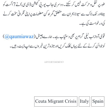
طور پر نقل و حرکت نہیں کر سکتے۔ دوسری جانب یورپی کمیشن (ای سی) نے 7 اگست کو
میٹا اور ٹک ٹاک سے سیوٹا بحران سے متعلق گمراہ کن معلومات پر اپنی نگرانی سخت کرنے
کی درخواست کی ہے۔
قومی آواز اب ٹیلی گرام پر بھی دستیاب ہے۔ ہمارے چینل (
qaumiawaz@
)
کو جوائن کرنے کے لئے یہاں کلک کریں اور تازہ ترین خبروں سے اپ ڈیٹ رہیں۔
ADVERTISEMENT
Ceuta Migrant Crisis
Italy
Spain