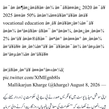
à¤¨à¤ à¤¶à¤¿à¤à¥à¤·à¤¾ à¤¨à¥à¤¤à¤¿ 2020 à¤¨à¥
2025 à¤¤à¤ 50% à¤à¤¾à¤¤à¥à¤°à¥à¤ à¤à¥
vocational education à¤¸à¥ à¤à¥à¤¡à¤¼à¤¨à¥
à¤à¤¾ à¤²à¤à¥à¤·à¥à¤¯ à¤°à¤à¤¾, à¤à¤¿à¤¸à¤à¤¾
2% à¤¹à¥ à¤à¤®à¥à¤¨ à¤ªà¤° à¤à¤¤à¤° à¤¸à¤à¤¾
à¤¹à¥à¥¤ à¤¸à¤¾à¤°à¥ à¤¯à¥à¤à¤¨à¤¾ à¤¹à¤µà¤¾
à¤¹à¤µà¤¾à¤ à¤¹à¥à¥¤
à¤¦à¥à¤¸à¤°à¥ à¤¤à¤°à¤«à¤¼â¦
pic.twitter.com/XfMEgnb8ls
August 8, 2026
— Mallikarjun Kharge (@kharge)
اپنی سوشل میڈیا پوسٹ میں کانگریس صدر نے بی جے پی حکومت پر زوردار حملے کیے
ہیں۔ انھوں نے لکھا ہے کہ ’’حکومت کی معاشی پالیسیاں روزگار پیدا کرنے والی سرمایہ