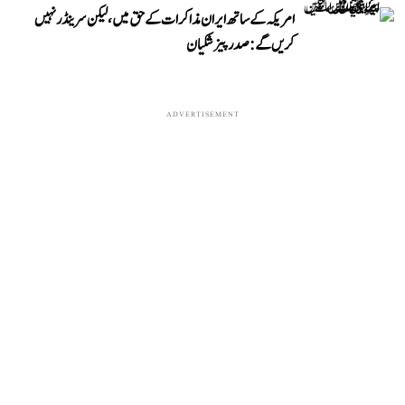
امریکہ کے ساتھ ایران مذاکرات کے حق میں، لیکن سرینڈر نہیں
کریں گے: صدر پیزشکیان
ADVERTISEMENT