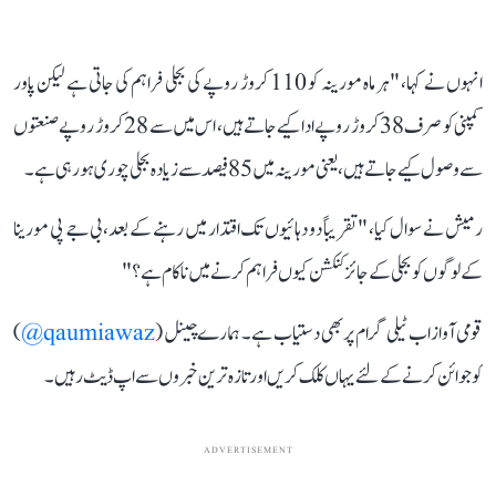
انہوں نے کہا، "ہر ماہ مورینہ کو 110 کروڑ روپے کی بجلی فراہم کی جاتی ہے لیکن پاور
کمپنی کو صرف 38 کروڑ روپے ادا کیے جاتے ہیں، اس میں سے 28 کروڑ روپے صنعتوں
سے وصول کیے جاتے ہیں، یعنی مورینہ میں 85 فیصد سے زیادہ بجلی چوری ہو رہی ہے۔
رمیش نے سوال کیا، "تقریباً دو دہائیوں تک اقتدار میں رہنے کے بعد، بی جے پی مورینا
کے لوگوں کو بجلی کے جائز کنکشن کیوں فراہم کرنے میں ناکام ہے؟"
قومی آواز اب ٹیلی گرام پر بھی دستیاب ہے۔ ہمارے چینل (
qaumiawaz@
)
کو جوائن کرنے کے لئے یہاں کلک کریں اور تازہ ترین خبروں سے اپ ڈیٹ رہیں۔
ADVERTISEMENT