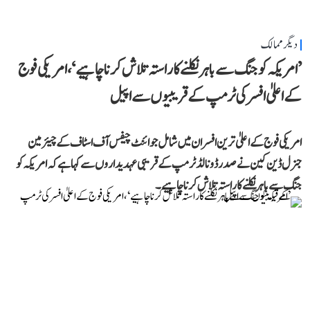
دیگر ممالک
’امریکہ کو جنگ سے باہر نکلنے کا راستہ تلاش کرنا چاہیے‘، امریکی فوج
کے اعلیٰ افسر کی ٹرمپ کے قریبیوں سے اپیل
امریکی فوج کے اعلیٰ ترین افسران میں شامل جوائنٹ چیفس آف اسٹاف کے چیئرمین
جنرل ڈین کین نے صدر ڈونالڈ ٹرمپ کے قریبی عہدیداروں سے کہا ہے کہ امریکہ کو
جنگ سے باہر نکلنے کا راستہ تلاش کرنا چاہیے۔