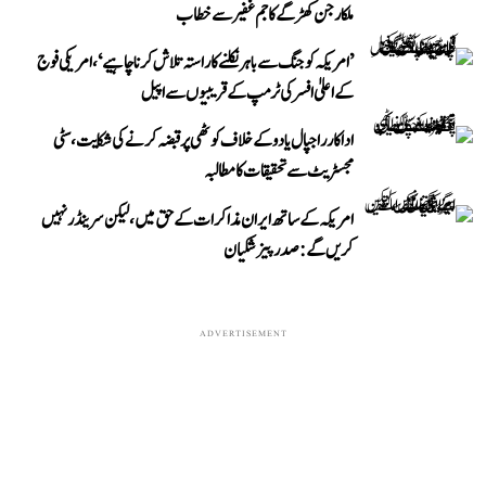
ملکارجن کھڑگے کا جم غفیر سے خطاب
’امریکہ کو جنگ سے باہر نکلنے کا راستہ تلاش کرنا چاہیے‘، امریکی فوج
کے اعلیٰ افسر کی ٹرمپ کے قریبیوں سے اپیل
اداکار راجپال یادو کے خلاف کوٹھی پر قبضہ کرنے کی شکایت، سٹی
مجسٹریٹ سے تحقیقات کا مطالبہ
امریکہ کے ساتھ ایران مذاکرات کے حق میں، لیکن سرینڈر نہیں
کریں گے: صدر پیزشکیان
ADVERTISEMENT