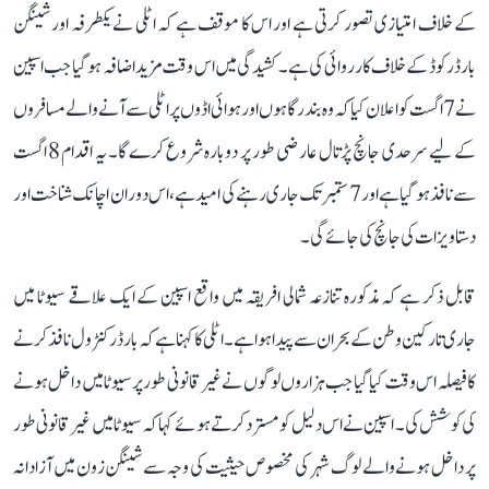
کے خلاف امتیازی تصور کرتی ہے اور اس کا موقف ہے کہ اٹلی نے یکطرفہ اور شینگن
بارڈر کوڈ کے خلاف کارروائی کی ہے۔ کشیدگی میں اس وقت مزید اضافہ ہو گیا جب اسپین
نے 7 اگست کو اعلان کیا کہ وہ بندرگاہوں اور ہوائی اڈوں پر اٹلی سے آنے والے مسافروں
کے لیے سرحدی جانچ پڑتال عارضی طور پر دوبارہ شروع کرے گا۔ یہ اقدام 8 اگست
سے نافذ ہو گیا ہے اور 7 ستمبر تک جاری رہنے کی امید ہے، اس دوران اچانک شناخت اور
دستاویزات کی جانچ کی جائے گی۔
قابل ذکر ہے کہ مذکورہ تنازعہ شمالی افریقہ میں واقع اسپین کے ایک علاقے سیوٹا میں
جاری تارکین وطن کے بحران سے پیدا ہوا ہے۔ اٹلی کا کہنا ہے کہ بارڈر کنٹرول نافذ کرنے
کا فیصلہ اس وقت کیا گیا جب ہزاروں لوگوں نے غیر قانونی طور پر سیوٹا میں داخل ہونے
کی کوشش کی۔ اسپین نے اس دلیل کو مسترد کرتے ہوئے کہا کہ سیوٹا میں غیر قانونی طور
پر داخل ہونے والے لوگ شہر کی مخصوص حیثیت کی وجہ سے شینگن زون میں آزادانہ