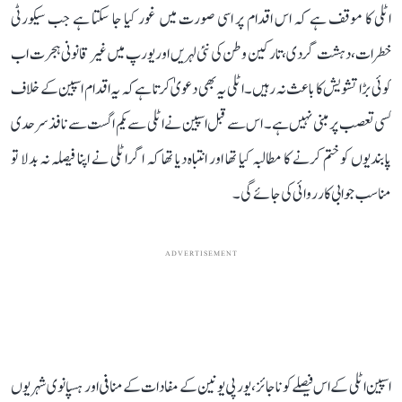
اٹلی کا موقف ہے کہ اس اقدام پر اسی صورت میں غور کیا جا سکتا ہے جب سیکورٹی
خطرات، دہشت گردی، تارکین وطن کی نئی لہریں اور یورپ میں غیر قانونی ہجرت اب
کوئی بڑا تشویش کا باعث نہ رہیں۔ اٹلی یہ بھی دعویٰ کرتا ہے کہ یہ اقدام اسپین کے خلاف
کسی تعصب پر مبنی نہیں ہے۔ اس سے قبل اسپین نے اٹلی سے یکم اگست سے نافذ سرحدی
پابندیوں کو ختم کرنے کا مطالبہ کیا تھا اور انتباہ دیا تھا کہ اگر اٹلی نے اپنا فیصلہ نہ بدلا تو
مناسب جوابی کارروائی کی جائے گی۔
ADVERTISEMENT
اسپین اٹلی کے اس فیصلے کو ناجائز، یورپی یونین کے مفادات کے منافی اور ہسپانوی شہریوں