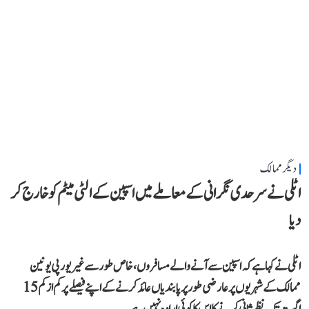
دیگر ممالک
اٹلی نے سرحدی نگرانی کے معاملے میں اسپین کے الٹی میٹم کو خارج کر
دیا
اٹلی نے کہا ہے کہ اسپین سے آنے والے مسافروں، خاص طور سے غیر یورپی یونین
ممالک کے شہریوں پر عارضی طور پر پابندیاں عائد کرنے کے اپنے فیصلے پر کم از کم 15