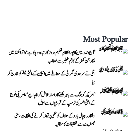
Most Popular
’آج ہندوستان کا پورا نظامِ تعلیم و روزگار تباہ ہو چکا ہے‘، اتراکھنڈ میں
ملکارجن کھڑگے کا جم غفیر سے خطاب
اٹلی نے سرحدی نگرانی کے معاملے میں اسپین کے الٹی میٹم کو خارج کر
دیا
’امریکہ کو جنگ سے باہر نکلنے کا راستہ تلاش کرنا چاہیے‘، امریکی فوج
کے اعلیٰ افسر کی ٹرمپ کے قریبیوں سے اپیل
اداکار راجپال یادو کے خلاف کوٹھی پر قبضہ کرنے کی شکایت، سٹی
مجسٹریٹ سے تحقیقات کا مطالبہ