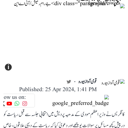
i
قومی آواز بیورو
Published: 25 Apr 2024, 1:41 PM
llow us on:
کانگریس نے وزیر اعظم مودی کے مدھیہ پردیش میں انتخابی جلسہ سے قبل ریاست کو
درپیش کچھ مسائل پر سوالات پوچھے اور دعویٰ کیا کہ ریاست کے دیہی علاقوں، خاص