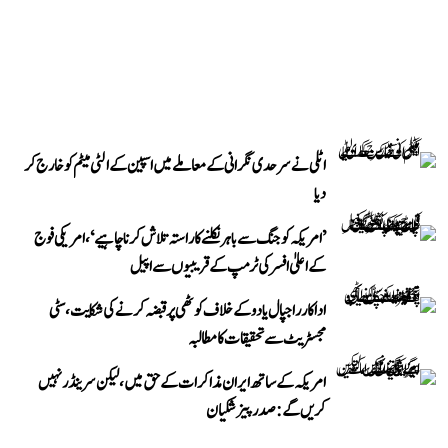
اٹلی نے سرحدی نگرانی کے معاملے میں اسپین کے الٹی میٹم کو خارج کر
دیا
’امریکہ کو جنگ سے باہر نکلنے کا راستہ تلاش کرنا چاہیے‘، امریکی فوج
کے اعلیٰ افسر کی ٹرمپ کے قریبیوں سے اپیل
اداکار راجپال یادو کے خلاف کوٹھی پر قبضہ کرنے کی شکایت، سٹی
مجسٹریٹ سے تحقیقات کا مطالبہ
امریکہ کے ساتھ ایران مذاکرات کے حق میں، لیکن سرینڈر نہیں
کریں گے: صدر پیزشکیان