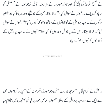
نے مسلح افواج کی پاکیزگی اور بھنڈ مورینہ کے ہزاروں قابل نوجوانوں کے مستقبل کو
برباد کر دیا ہے۔ انہوں نے سوال کیا، ’’نرملا سیتارمن کے جوشیلے وعدوں کا کیا ہوا؟ ان
لوگوں نے مدھیہ پردیش کے نوجوانوں کے ساتھ دھوکہ کیوں کیا؟‘‘ انہوں نے سوال
کیا کہ نرملا سیتا رمن کے پرجوش وعدوں کا کیا ہوا؟ انہوں نے مدھیہ پردیش کے
نوجوانوں کو کیوں دھوکہ دیا؟
ADVERTISEMENT
رمیش نے الزام لگایا، "سوچھ بھارت مشن، جو مودی حکومت کے اہم پروگراموں میں
سے ایک ہے، مدھیہ پردیش کے دیہی حصوں، خاص طور پر قبائلی بستیوں میں ناکام رہا