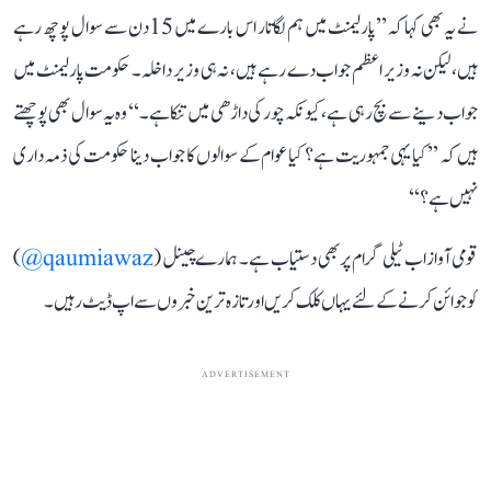
نے یہ بھی کہا کہ ’’پارلیمنٹ میں ہم لگاتار اس بارے میں 15 دن سے سوال پوچھ رہے
ہیں، لیکن نہ وزیر اعظم جواب دے رہے ہیں، نہ ہی وزیر داخلہ۔ حکومت پارلیمنٹ میں
جواب دینے سے بچ رہی ہے، کیونکہ چور کی داڑھی میں تنکا ہے۔‘‘ وہ یہ سوال بھی پوچھتے
ہیں کہ ’’کیا یہی جمہوریت ہے؟ کیا عوام کے سوالوں کا جواب دینا حکومت کی ذمہ داری
نہیں ہے؟‘‘
قومی آواز اب ٹیلی گرام پر بھی دستیاب ہے۔ ہمارے چینل (
qaumiawaz@
)
کو جوائن کرنے کے لئے یہاں کلک کریں اور تازہ ترین خبروں سے اپ ڈیٹ رہیں۔
ADVERTISEMENT