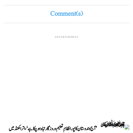
Comment(s)
ADVERTISEMENT
’آج ہندوستان کا پورا نظامِ تعلیم و روزگار تباہ ہو چکا ہے‘، اتراکھنڈ میں