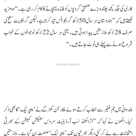
کاری کی جگہ کچھ چنندہ بڑے صنعتی گروپوں کو فائدہ پہنچانے کا کام کر رہی ہے۔‘‘ وہ مزید
لکھتے ہیں کہ ’’ہندوستان ہر سال 50 لاکھ گریجویٹس تیار کرتا ہے، لیکن گریجویٹ سطح کی
صرف 28 لاکھ ملازمتیں پیدا ہوتی ہیں۔ یعنی ہر سال 22 لاکھ نوجوانوں کے خواب
شروع ہونے سے پہلے ہی ٹوٹ جاتے ہیں۔‘‘
ADVERTISEMENT
ہلدوانی میں جم غفیر سے خطاب کرتے ہوئے ملکارجن کھڑگے نے ’پیپر لیک‘ کا بھی ذکر
کیا۔ انھوں نے کہا کہ ’’اتراکھنڈ سَب آرڈینیٹ سروس سلیکشن کمیشن کے بھرتی
امتحانات سے لے کر کئی دیگر بھرتیوں تک ’پیپر لیک‘ صنعت بن گیا ہے۔ ملازمتیں