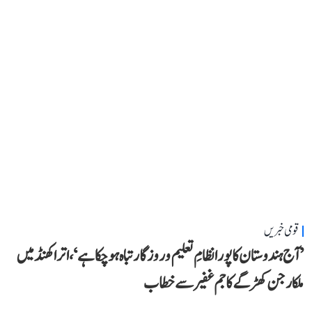
قومی خبریں
’آج ہندوستان کا پورا نظامِ تعلیم و روزگار تباہ ہو چکا ہے‘، اتراکھنڈ میں
ملکارجن کھڑگے کا جم غفیر سے خطاب