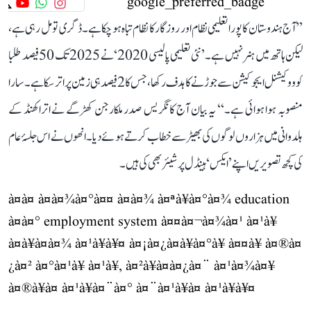
’’آج ہندوستان کا پورا تعلیمی نظام اور روزگار کا نظام تباہ ہو چکا ہے۔ ڈگری تو مل رہی ہے،
لیکن ہاتھ میں ہنر نہیں ہے۔ ’نئی تعلیمی پالیسی 2020‘ نے 2025 تک 50 فیصد طلبا
کو ووکیشنل ایجوکیشن سے جوڑنے کا ہدف رکھا، جس کا 2 فیصد ہی زمین پر اتر سکا ہے۔ سارا
منصوبہ ہوا ہوائی ہے۔‘‘ یہ بیان آج کانگریس صدر ملکارجن کھڑگے نے اتراکھنڈ کے
ہلدوانی میں ہزاروں لوگوں کی بھیڑ سے خطاب کرتے ہوئے دیا۔ انھوں نے اس جلسۂ عام
کی کچھ تصویریں اپنے ’ایکس‘ ہینڈل پر شیئر بھی کی ہیں۔
à¤à¤ à¤­à¤¾à¤°à¤¤ à¤à¤¾ à¤ªà¥à¤°à¤¾ education
à¤à¤° employment system à¤¤à¤¬à¤¾à¤¹ à¤¹à¥
à¤à¥à¤à¤¾ à¤¹à¥à¥¤ à¤¡à¤¿à¤à¥à¤°à¥ à¤¤à¥ à¤®à¤
¿à¤² à¤°à¤¹à¥ à¤¹à¥, à¤²à¥à¤à¤¿à¤¨ à¤¹à¤¾à¤¥
à¤®à¥à¤ à¤¹à¥à¤¨à¤° à¤¨à¤¹à¥à¤ à¤¹à¥à¥¤