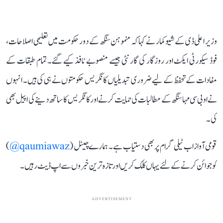
وزیر اعلی ڈی کے شیوکمار نے کہا کہ منموہن سنگھ کے دور حکومت میں تعلیمی اصلاحات،
فوڈ سیکورٹی ایکٹ اور روزگار کی گارنٹی جیسے منصوبے نافذ کیے گئے۔ تمام طبقات کے
مفادات کے تحفظ کے لیے ضروری تبدیلیاں کانگریس حکومتوں نے ہی کی ہیں۔ انہوں
نے او بی سی مہاسنگھ کے مطالبات کی حمایت کرنے اور کانگریس کا ساتھ دینے کی اپیل بھی
کی۔
قومی آواز اب ٹیلی گرام پر بھی دستیاب ہے۔ ہمارے چینل (
qaumiawaz@
)
کو جوائن کرنے کے لئے یہاں کلک کریں اور تازہ ترین خبروں سے اپ ڈیٹ رہیں۔
ADVERTISEMENT