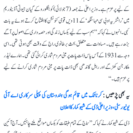
کے لیے پرعزم ہے۔ وزیر اعلیٰ نے جمعہ (7 جولائی) کو بنگلورو کے گیان جیوتی آڈیٹوریم
میں ’راشٹریہ او بی سی مہاسنگھ‘ کے 11ویں قومی کنونشن کا افتتاح کرتے ہوئے یہ بات
کہی۔ انہوں نے کہا کہ ’’ہم سب کے لیے یکساں زندگی اور حصہ داری کے اصول پر آگے
بڑھ رہے ہیں۔ مساوات سے متعلق بحث برطانوی راج کے وقت بھی ہوتی تھی۔ اسی
وجہ سے 1931 کے آس پاس ذات پات پر مبنی مردم شماری کرائی گئی تھی۔ ہمارے لیڈر
ملکارجن کھڑگے اور راہل گاندھی بھی ذات پات پر مبنی مردم شماری کرانے کے لیے
پرعزم ہیں۔‘‘
یہ بھی پڑھیں :
کرناٹک میں قائم ہوگی ہندوستان کی پہلی سرکاری اے آئی
یونیورسٹی، وزیر اعلیٰ ڈی کے شیوکمار کا اعلان
ڈی کے شیوکمار نے کہا کہ ’’سماج کے تمام طبقات کو یکساں مواقع ملنے چاہئیں۔ آج آئین