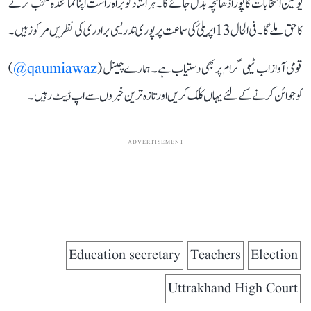
یونین انتخابات کا پورا ڈھانچہ بدل جائے گا۔ ہر استاد کو براہ راست اپنا نمائندہ منتخب کرنے
کا حق ملے گا۔ فی الحال 13 اپریلئ کی سماعت پر پوری تدریسی برادری کی نظریں مرکوز ہیں۔
قومی آواز اب ٹیلی گرام پر بھی دستیاب ہے۔ ہمارے چینل (
qaumiawaz@
)
کو جوائن کرنے کے لئے یہاں کلک کریں اور تازہ ترین خبروں سے اپ ڈیٹ رہیں۔
ADVERTISEMENT
Education secretary
Teachers
Election
Uttrakhand High Court