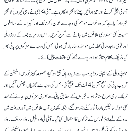
کیرالہ، تمل ناڈو اور آندھرا پردیش کے کچھ حصوں میں گرج چمک کے ساتھ طوفان،
آسمانی بجلی گرنے اور تیز ہوائیں چلنے کا بھی امکان ہے۔ آئی ایم ڈی نے ماہی گیروں کو بھی
خبردار کیا ہے کہ وہ خراب موسم کی وجہ سے عمان، کرناٹک اور کیرالہ کے ساحلوں
سمیت کئی سمندری علاقوں میں جانے سے گریز کریں۔ اس درمیان جمعہ کے روز دہلی
اور قومی راجدھانی خطہ میں موسلا دھار بارش ہوئی، جس کی وجہ سے سڑکوں پر پانی بھر
گیا، ٹریفک نظام متاثر ہوا اور پورے خطے کئی واقعات پیش آئے۔
جنوبی دہلی کے ایم بی روڈ پر سب سے زیادہ پانی جمع ہو گیا، خصوصاً ایئر فورس اسٹیشن کے
قریب پانی کی سطح تقریباً 4 فٹ تک پہنچ گئی، جس کی وجہ سے گاڑیاں پھنس گئیں اور
ٹریفک بری طرح متاثر ہوا۔ خبروں کے مطابق پانی سے بھری سڑکوں پر جانے کے بعد
کئی موٹر سائیکلیں اور آٹو رکشے بند ہو گئے، جبکہ کچھ زیر آب علاقوں میں آمدورفت میں
مدد کے لیے ایئر فورس کے ٹرکوں کا استعمال کیا گیا۔ آئی ٹی او، پٹیل روڈ، روہتک روڈ،
وزیرآباد، کیرتی نگر، شاہین باغ، دہلی جے پور ہائیوے اور بدر پور بارڈر میٹرو اسٹیشن کے