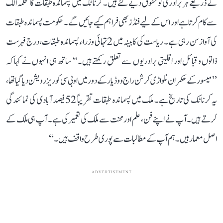
کے ذریعے ہر برادری کو حقوق دیے گئے ہیں۔ کرناٹک میں پسماندہ طبقات کا محکمہ الگ
سے کام کرتا ہے اور اس کے لیے فنڈز بھی فراہم کیے جائیں گے۔ حکومت پسماندہ طبقات
کی آواز سن رہی ہے۔ ریاست کی کابینہ میں 2 تہائی وزراء پسماندہ طبقات، درج فہرست
ذاتوں و قبائل اور اقلیتی برادریوں سے تعلق رکھتے ہیں۔‘‘ ساتھ ہی انہوں نے کہا کہ
’’میسور کے حکمران نلواڑی کرشن راج ووڈیار کے دور میں او بی سی کو ریزرویشن دیا گیا تھا،
یہ کرناٹک کی تاریخ ہے۔ ملک میں پسماندہ طبقات تقریباً 52 فیصد آبادی کی نمائندگی
کرتے ہیں۔ آپ نے اپنے فن، علم اور محنت سے ملک کی تعمیر کی ہے۔ آپ ہی ملک کے
اصل معمار ہیں۔ ہم آپ کے مطالبات سے پوری طرح واقف ہیں۔‘‘
ADVERTISEMENT