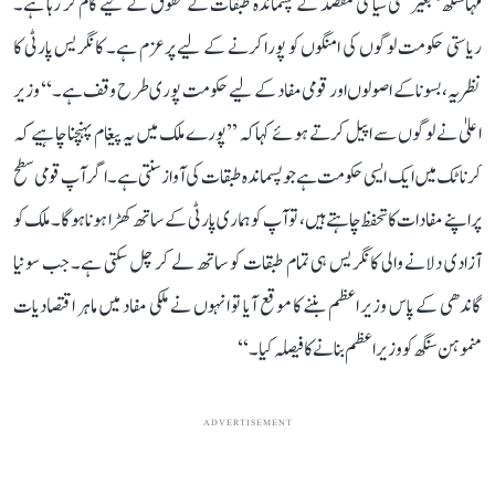
مہاسنگھ‘ بغیر کسی سیاسی مقصد کے پسماندہ طبقات کے حقوق کے لیے کام کر رہا ہے۔
ریاستی حکومت لوگوں کی امنگوں کو پورا کرنے کے لیے پرعزم ہے۔ کانگریس پارٹی کا
نظریہ، بسونا کے اصولوں اور قومی مفاد کے لیے حکومت پوری طرح وقف ہے۔‘‘ وزیر
اعلیٰ نے لوگوں سے اپیل کرتے ہوئے کہا کہ ’’پورے ملک میں یہ پیغام پہنچنا چاہیے کہ
کرناٹک میں ایک ایسی حکومت ہے جو پسماندہ طبقات کی آواز سنتی ہے۔ اگر آپ قومی سطح
پر اپنے مفادات کا تحفظ چاہتے ہیں، تو آپ کو ہماری پارٹی کے ساتھ کھڑا ہونا ہوگا۔ ملک کو
آزادی دلانے والی کانگریس ہی تمام طبقات کو ساتھ لے کر چل سکتی ہے۔ جب سونیا
گاندھی کے پاس وزیر اعظم بننے کا موقع آیا تو انہوں نے ملکی مفاد میں ماہر اقتصادیات
منموہن سنگھ کو وزیر اعظم بنانے کا فیصلہ کیا۔‘‘
ADVERTISEMENT