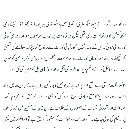
درخواست گزار نے پہلے سیکریٹری اسکولی تعلیم، سیکرٹری لیبر اور ڈائریکٹر آف سیکنڈری
ایجوکیشن کو درخواست دی تھی لیکن نہ تو وقت پر جواب موصول ہوا اور نہ ہی کوئی
کارروائی ہوئی۔ اس کے بعد انہیں مجبوراً ہائی کورٹ سے رجوع کرنا پڑا۔ معاملے کی سنگینی
کو دیکھتے ہوئے جمعہ کو ہائی کورٹ نے تمام متعلقہ محکموں اور ریاستی ٹیچر یونین کو جوابی
حلف نامہ داخل کرنے کا حکم دیا۔ عدالت کی اگلی سماعت 13 اپریل کو مقرر کی گئی ہے۔
ڈاکٹر انکت جوشی نے واضح طور پر کہا ہے کہ یونین کا ہر رکن برابر ہے۔ جمہوریت میں براہ
راست ووٹ دینے کا حق بنیادی روح ہے، کسی کو بھی ووٹ کے حق سے محروم رکھنا
مساوات اور قدرتی انصاف کے اصولوں کے خلاف ہے۔ یونین کے آئین میں فوری طور
پر ترمیم کی جانی چاہیے۔ اگرعدالت درخواست کو منظور کر لیتی ہے تو اتراکھنڈ میں ٹیچر