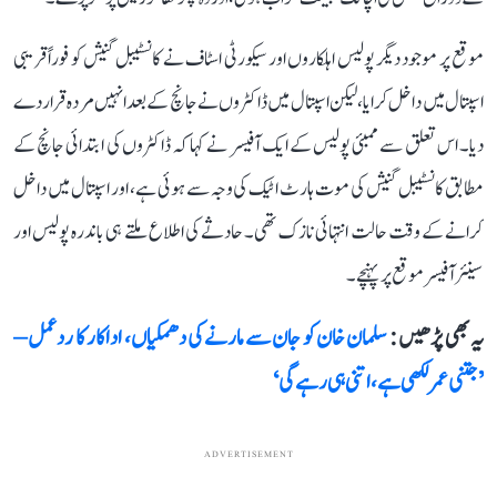
موقع پر موجود دیگر پولیس اہلکاروں اور سیکورٹی اسٹاف نے کانسٹیبل گنیش کو فوراً قریبی
اسپتال میں داخل کرایا، لیکن اسپتال میں ڈاکٹروں نے جانچ کے بعد انہیں مردہ قرار دے
دیا۔ اس تعلق سے ممبئی پولیس کے ایک آفیسر نے کہا کہ ڈاکٹروں کی ابتدائی جانچ کے
مطابق کانسٹیبل گنیش کی موت ہارٹ اٹیک کی وجہ سے ہوئی ہے، اور اسپتال میں داخل
کرانے کے وقت حالت انتہائی نازک تھی۔ حادثے کی اطلاع ملتے ہی باندرہ پولیس اور
سینئر آفیسر موقع پر پہنچے۔
یہ بھی پڑھیں :
سلمان خان کو جان سے مارنے کی دھمکیاں، اداکار کا ردعمل –
’جتنی عمر لکھی ہے، اتنی ہی رہے گی‘
ADVERTISEMENT