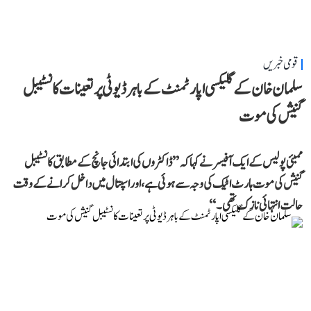
قومی خبریں
سلمان خان کے گلیکسی اپارٹمنٹ کے باہر ڈیوٹی پر تعینات کانسٹیبل
گنیش کی موت
ممبئی پولیس کے ایک آفیسر نے کہا کہ ’’ڈاکٹروں کی ابتدائی جانچ کے مطابق کانسٹیبل
گنیش کی موت ہارٹ اٹیک کی وجہ سے ہوئی ہے، اور اسپتال میں داخل کرانے کے وقت
حالت انتہائی نازک تھی۔‘‘