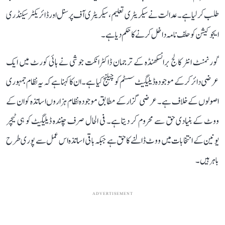
طلب کرلیا ہے۔ عدالت نے سیکریٹری تعلیم، سیکریٹری آف پرسنل اور ڈائریکٹر سیکنڈری
ایجوکیشن کو حلف نامہ داخل کرنے کا حکم دیا ہے۔
گورنمنٹ انٹر کالج برانسکھنڈہ کے ترجمان ڈاکٹرانکت جوشی نے ہائی کورٹ میں ایک
عرضی دائر کرکے موجودہ ڈیلیگیٹ سسٹم کو چیلنج کیا ہے۔ ان کا کہنا ہے کہ یہ نظام جمہوری
اصولوں کے خلاف ہے۔ عرضی گزار کے مطابق موجودہ نظام ہزاروں اساتذہ کو ان کے
ووٹ کے بنیادی حق سے محروم کر دیتا ہے۔ فی الحال صرف چنندہ ڈیلیگیٹ کو ہی ٹیچر
یونین کے انتخابات میں ووٹ ڈالنے کا حق ہے جبکہ باقی اساتذہ اس عمل سے پوری طرح
باہر ہیں۔
ADVERTISEMENT