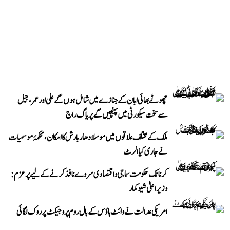
چھوٹے بھائی ابان کے جنازے میں شامل ہوں گے علی اور عمر، جیل
سے سخت سیکورٹی میں پہنچیں گے پریاگ راج
ملک کے مختلف علاقوں میں موسلادھار بارش کا امکان، محکمۂ موسمیات
نے جاری کیا الرٹ
کرناٹک حکومت سماجی و اقتصادی سروے نافذ کرنے کے لیے پرعزم:
وزیر اعلیٰ شیوکمار
امریکی عدالت نے وائٹ ہاؤس کے بال روم پروجیکٹ پر روک لگائی