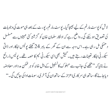
لاش کو پوسٹ مارٹم کے لیے بھیجا گیا۔ پوسٹ مارٹم رپورٹ کے بعد ہی موت کی وجوہات
کی تصدیق ہو سکے گی۔ واضح رہے کہ اداکار سلمان خان کو گزشتہ کئی مہینوں سے مسلسل
دھمکی مل رہی ہے۔ اس وجہ سے ان کے گھر کے باہر 24 گھنٹے پولیس اہلکار اور ذاتی
سیکورٹی اہلکار تعینات رہتے ہیں۔ گنیش بھی اسی سیکورٹی ٹیم کا حصہ تھے۔ پولیس ذرائع
نے بتایا کہ’’ محکمے کی جانب سے مہلوک کانسٹیبل کے اہل خانہ کو ہر ممکن مدد اور معاوضہ
دیا جائے گا، ساتھ ہی سرکاری اعزاز کے ساتھ ان کی آخری رسومات ادا کی جائیں گی۔‘‘
ADVERTISEMENT