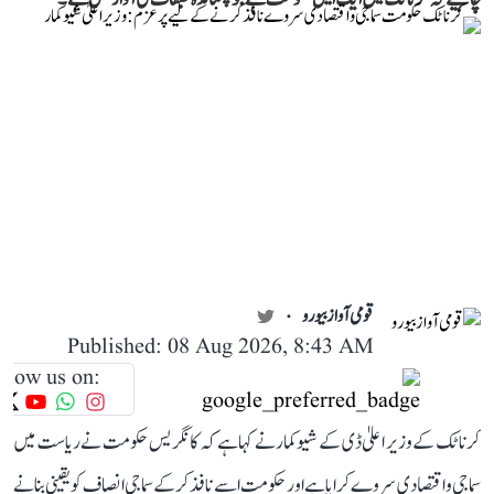
قومی آواز بیورو
Published: 08 Aug 2026, 8:43 AM
llow us on:
کرناٹک کے وزیر اعلیٰ ڈی کے شیوکمار نے کہا ہے کہ کانگریس حکومت نے ریاست میں
سماجی و اقتصادی سروے کرایا ہے اور حکومت اسے نافذ کر کے سماجی انصاف کو یقینی بنانے