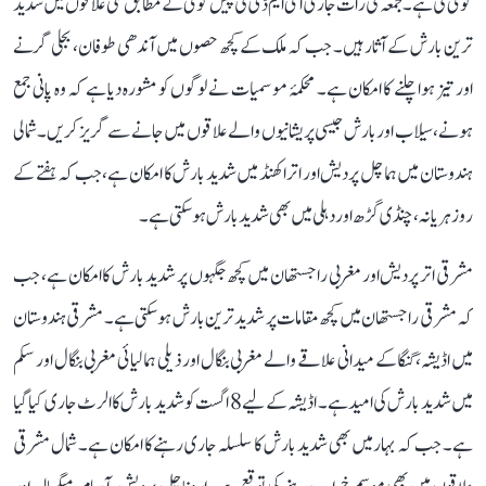
گوئی کی ہے۔ جمعہ کی رات جاری آئی ایم ڈی کی پیش گوئی کے مطابق کئی علاقوں میں شدید
ترین بارش کے آثار ہیں۔ جب کہ ملک کے کچھ حصوں میں آندھی طوفان، بجلی گرنے
اور تیز ہوا چلنے کا امکان ہے۔ محکمۂ موسمیات نے لوگوں کو مشورہ دیا ہے کہ وہ پانی جمع
ہونے، سیلاب اور بارش جیسی پریشانیوں والے علاقوں میں جانے سے گریز کریں۔ شمالی
ہندوستان میں ہماچل پردیش اور اتراکھنڈ میں شدید بارش کا امکان ہے، جب کہ ہفتے کے
روز ہریانہ، چنڈی گڑھ اور دہلی میں بھی شدید بارش ہوسکتی ہے۔
مشرقی اتر پردیش اور مغربی راجستھان میں کچھ جگہوں پر شدید بارش کا امکان ہے، جب
کہ مشرقی راجستھان میں کچھ مقامات پر شدید ترین بارش ہوسکتی ہے۔ مشرقی ہندوستان
میں اڈیشہ، گنگا کے میدانی علاقے والے مغربی بنگال اور ذیلی ہمالیائی مغربی بنگال اور سکم
میں شدید بارش کی امید ہے۔ اڈیشہ کے لیے 8 اگست کو شدید بارش کا الرٹ جاری کیا گیا
ہے۔ جب کہ بہار میں بھی شدید بارش کا سلسلہ جاری رہنے کا امکان ہے۔ شمال مشرقی