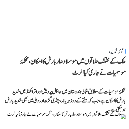
قومی خبریں
ملک کے مختلف علاقوں میں موسلادھار بارش کا امکان، محکمۂ
موسمیات نے جاری کیا الرٹ
محکمۂ موسمیات کے مطابق شمالی ہندوستان میں ہماچل پردیش اور اتراکھنڈ میں شدید
بارش کا امکان ہے، جب کہ ہفتے کے روز ہریانہ، چنڈی گڑھ اور دہلی میں بھی شدید بارش
ہوسکتی ہے۔