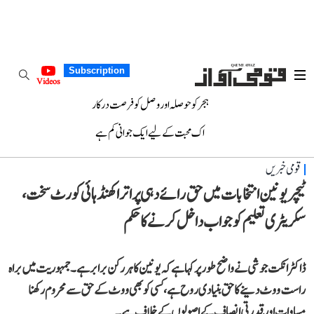
Subscription
Videos
ہجر کو حوصلہ اور وصل کو فرصت درکار
اک محبت کے لیے ایک جوانی کم ہے
قومی خبریں
ٹیچر یونین انتخابات میں حق رائے دہی پر اتراکھنڈ ہائی کورٹ سخت،
سکریٹری تعلیم کو جواب داخل کرنے کا حکم
ڈاکٹر انکت جوشی نے واضح طور پر کہا ہے کہ یونین کا ہر رکن برابرہے۔ جمہوریت میں براہ
راست ووٹ دینے کا حق بنیادی روح ہے، کسی کو بھی ووٹ کے حق سے محروم رکھنا
مساوات اور قدرتی انصاف کے اصولوں کے خلاف ہے۔