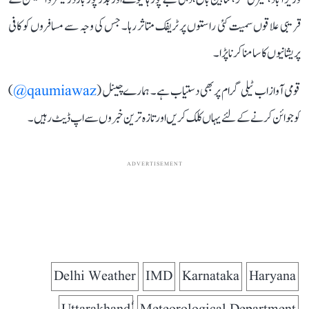
قریبی علاقوں سمیت کئی راستوں پر ٹریفک متاثر رہا۔ جس کی وجہ سے مسافروں کو کافی
پریشانیوں کا سامنا کرنا پڑا۔
قومی آواز اب ٹیلی گرام پر بھی دستیاب ہے۔ ہمارے چینل (
qaumiawaz@
)
کو جوائن کرنے کے لئے یہاں کلک کریں اور تازہ ترین خبروں سے اپ ڈیٹ رہیں۔
ADVERTISEMENT
Delhi Weather
IMD
Karnataka
Haryana