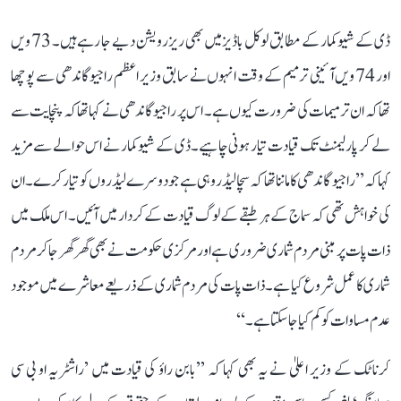
ڈی کے شیو کمار کے مطابق لوکل باڈیز میں بھی ریزرویشن دیے جا رہے ہیں۔ 73 ویں
اور 74 ویں آئینی ترمیم کے وقت انہوں نے سابق وزیر اعظم راجیو گاندھی سے پوچھا
تھا کہ ان ترمیمات کی ضرورت کیوں ہے۔ اس پر راجیو گاندھی نے کہا تھا کہ پنچایت سے
لے کر پارلیمنٹ تک قیادت تیار ہونی چاہیے۔ ڈی کے شیوکمار نے اس حوالے سے مزید
کہا کہ ’’راجیو گاندھی کا ماننا تھا کہ سچا لیڈر وہی ہے جو دوسرے لیڈروں کو تیار کرے۔ ان
کی خواہش تھی کہ سماج کے ہر طبقے کے لوگ قیادت کے کردار میں آئیں۔ اس ملک میں
ذات پات پر مبنی مردم شماری ضروری ہے اور مرکزی حکومت نے بھی گھر گھر جا کر مردم
شماری کا عمل شروع کیا ہے۔ ذات پات کی مردم شماری کے ذریعے معاشرے میں موجود
عدم مساوات کو کم کیا جا سکتا ہے۔‘‘
کرناٹک کے وزیر اعلیٰ نے یہ بھی کہا کہ ’’بابن راؤ کی قیادت میں ’راشٹریہ او بی سی