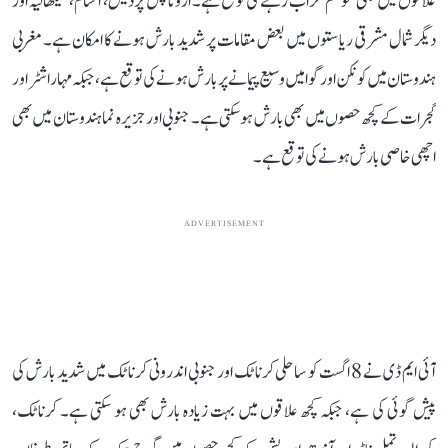
علاقوں میں بھی موسم خراب رہنے کی توقع ہے۔ اروناچل پردیش، آسام، میگھالیہ اور
دیگر شمال مشرقی ریاستوں میں بعض مقامات پر شدید بارش ہونے کا امکان ہے۔ مغربی
ہندوستان میں کونکن اور گوا میں وسیع پیمانے پر بارش ہونے کی توقع ہے، جبکہ مہاراشٹر اور
گجرات کے کچھ حصوں میں بھی بارش ہو سکتی ہے۔ جنوبی اور جزیرہ نما ہندوستان میں بھی
اچھی خاصی بارش ہونے کی توقع ہے۔
ADVERTISEMENT
آئی ایم ڈی نے 8 اگست کو ساحلی کرناٹک اور جنوبی اندرونی کرناٹک میں شدید بارش کی
پیش گوئی کی ہے، جبکہ کچھ علاقوں میں بہت زیادہ بارش بھی ہو سکتی ہے۔ کرناٹک،