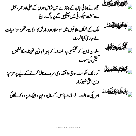
چھوٹے بھائی ابان کے جنازے میں شامل ہوں گے علی اور عمر، جیل
سے سخت سیکورٹی میں پہنچیں گے پریاگ راج
ملک کے مختلف علاقوں میں موسلادھار بارش کا امکان، محکمۂ موسمیات
نے جاری کیا الرٹ
سلمان خان کے گلیکسی اپارٹمنٹ کے باہر ڈیوٹی پر تعینات کانسٹیبل
گنیش کی موت
کرناٹک حکومت سماجی و اقتصادی سروے نافذ کرنے کے لیے پرعزم:
وزیر اعلیٰ شیوکمار
امریکی عدالت نے وائٹ ہاؤس کے بال روم پروجیکٹ پر روک لگائی
ADVERTISEMENT