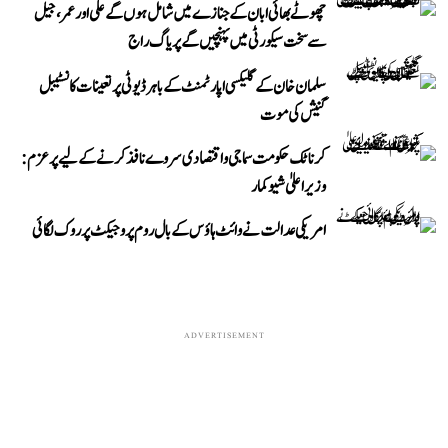
چھوٹے بھائی ابان کے جنازے میں شامل ہوں گے علی اور عمر، جیل
سے سخت سیکورٹی میں پہنچیں گے پریاگ راج
سلمان خان کے گلیکسی اپارٹمنٹ کے باہر ڈیوٹی پر تعینات کانسٹیبل
گنیش کی موت
کرناٹک حکومت سماجی و اقتصادی سروے نافذ کرنے کے لیے پرعزم:
وزیر اعلیٰ شیوکمار
امریکی عدالت نے وائٹ ہاؤس کے بال روم پروجیکٹ پر روک لگائی
ADVERTISEMENT