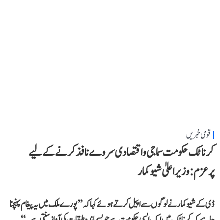
قومی خبریں
کرناٹک حکومت سماجی و اقتصادی سروے نافذ کرنے کے لیے
پرعزم: وزیر اعلیٰ شیوکمار
ڈی کے شیوکمار نے لوگوں سے اپیل کرتے ہوئے کہا کہ ’’پورے ملک میں یہ پیغام پہنچنا
چاہیے کہ کرناٹک میں ایک ایسی حکومت ہے جو پسماندہ طبقات کی آواز سنتی ہے۔‘‘