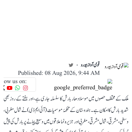
قومی آواز بیورو
Published: 08 Aug 2026, 9:44 AM
llow us on:
ملک کے مختلف حصوں میں موسلادھار بارش کا سلسلہ جاری ہے، اور ہفتے کے روز بھی
شدید بارش کا امکان ہے۔ ہندوستان کے محکمۂ موسمیات (آئی ایم ڈی) نے شمال مغربی،
وسطی، مشرقی، شمال مشرقی، مغربی اور جزیرہ نما علاقوں میں وسیع پیمانے پر بارش کی پیش