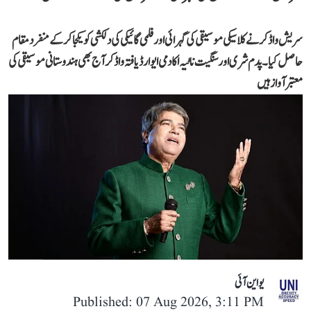
سریش واڈکر نے کلاسیکی موسیقی کی گہرائی اور فلمی گائیکی کی دلکشی کو یکجا کر کے منفرد مقام
حاصل کیا۔ پدم شری اور سنگیت ناٹیہ اکادمی ایوارڈ یافتہ واڈکر آج بھی ہندوستانی موسیقی کی
معتبر آواز ہیں
یو این آئی
Published: 07 Aug 2026, 3:11 PM