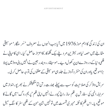
ADVERTISEMENT
ان کی زندگی کا اہم موڑ 1976 میں آیا جب انہوں نے معروف ’سُر سنگار‘ موسیقی
مقابلے میں حصہ لیا اور بہترین مرد پلے بیک گلوکار کا اعزاز حاصل کیا۔ اسی کامیابی نے
فلمی دنیا کے دروازے ان پر کھول دیے۔ موسیقار رویندر جین نے انہیں بالی ووڈ میں پہلا
بڑا موقع دیا اور ان کی منفرد آواز نے جلد ہی موسیقی کے حلقوں کی توجہ حاصل کر لی۔
سریش واڈکر کی صلاحیت کو سب سے پہلے بھارت رتن لتا منگیشکر نے بھرپور انداز میں
سراہا۔ انہی کی سفارش پر فلم ساز راج کپور نے انہیں اپنی فلم ’پریم روگ‘ میں گانے کا
موقع دیا۔ اس فلم کا نغمہ ’میری قسمت میں تو نہیں شاید‘ ان کے فلمی سفر کا سنگِ میل