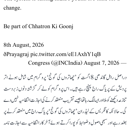
change.
Be part of Chhatron Ki Goonj
8th August, 2026
ðPrayagraj
pic.twitter.com/eE1AxhY1qB
August 7, 2026
— Congress (@INCIndia)
دراصل راہل گاندھی 8 اگست کو ’چھاتروں کی گونج‘ پروگرام میں شامل ہونے اتر
پردیش کے پریاگ راج پہنچ رہے ہیں۔ اس پروگرام کو لے کر گزشتہ دنوں زبردست
تنازعہ دیکھنے کو ملا اور ایسا لگ رہا تھا جیسے تقریب منعقد کرنے کی اجازت انتظامیہ نہیں دے
گی۔ حالانکہ کانگریس کے لیڈران ’چھاتروں کی گونج‘ پریاگ راج میں منعقد کرنے پر
بضد رہے اور سبھی اصول و ضوابط کو پورا کرتے ہوئے آخر کار انتظامیہ سے اجازت نامہ