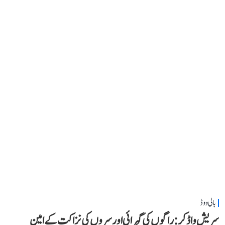
بالی ووڈ
سریش واڈکر: راگوں کی گہرائی اور سروں کی نزاکت کے امین