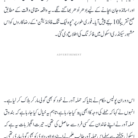
اور اساتذہ جان بچانے کے لیے اِدھر اُدھر بھاگنے لگے۔ یہ واقعہ مقامی وقت کے مطابق
صبح تقریباً 10 بجے پیش آیا۔ فوری طور پر ’پوہ ٹیک تنگ فاؤنڈیشن‘ کے رضاکاروں کو اس
مشہور سیکنڈری اسکول میں فائرنگ کی اطلاع دی گئی۔
ADVERTISEMENT
اس دوران پولیس حکام نے بتایا کہ حملہ آور نے خود کو بھی گولی مار کر ہلاک کر لیا ہے۔
انہوں نے کہا کہ حملے کی وجہ کا ابھی پتہ کیا جا رہا ہے، تاہم یہ خیال کیا جا رہا ہے کہ بندوق
حملہ آور نے اپنے خاندان کے کسی فرد سے حاصل کی تھی۔ حیرت انگیز بات یہ ہے کہ
اسکول پہنچنے سے پہلے اس حملہ آور طالب علم نے اپنے دادا اور دادی کو بھی گولی ماری تھی۔