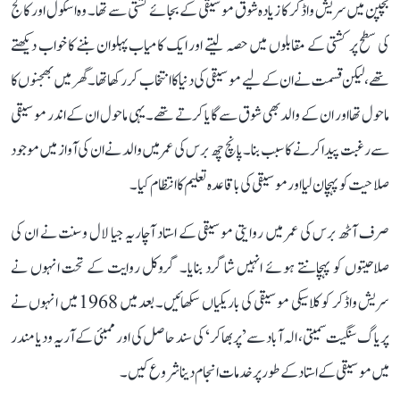
بچپن میں سریش واڈکر کا زیادہ شوق موسیقی کے بجائے کشتی سے تھا۔ وہ اسکول اور کالج
کی سطح پر کشتی کے مقابلوں میں حصہ لیتے اور ایک کامیاب پہلوان بننے کا خواب دیکھتے
تھے، لیکن قسمت نے ان کے لیے موسیقی کی دنیا کا انتخاب کر رکھا تھا۔ گھر میں بھجنوں کا
ماحول تھا اور ان کے والد بھی شوق سے گایا کرتے تھے۔ یہی ماحول ان کے اندر موسیقی
سے رغبت پیدا کرنے کا سبب بنا۔ پانچ چھ برس کی عمر میں والد نے ان کی آواز میں موجود
صلاحیت کو پہچان لیا اور موسیقی کی باقاعدہ تعلیم کا انتظام کیا۔
صرف آٹھ برس کی عمر میں روایتی موسیقی کے استاد آچاریہ جیا لال وسنت نے ان کی
صلاحیتوں کو پہچانتے ہوئے انہیں شاگرد بنایا۔ گروکل روایت کے تحت انہوں نے
سریش واڈکر کو کلاسیکی موسیقی کی باریکیاں سکھائیں۔ بعد میں 1968 میں انہوں نے
پریاگ سنگیت سمیتی، الہ آباد سے ’پربھاکر‘ کی سند حاصل کی اور ممبئی کے آریہ ودیا مندر
میں موسیقی کے استاد کے طور پر خدمات انجام دینا شروع کیں۔