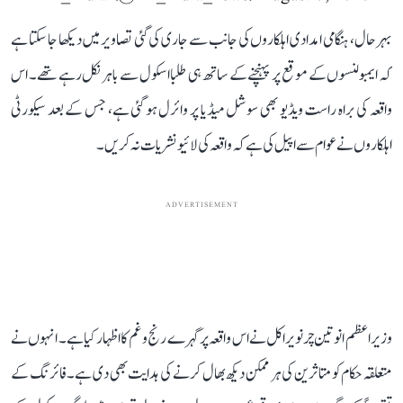
بہرحال، ہنگامی امدادی اہلکاروں کی جانب سے جاری کی گئی تصاویر میں دیکھا جا سکتا ہے
کہ ایمبولنسوں کے موقع پر پہنچنے کے ساتھ ہی طلبا اسکول سے باہر نکل رہے تھے۔ اس
واقعہ کی براہ راست ویڈیو بھی سوشل میڈیا پر وائرل ہو گئی ہے، جس کے بعد سیکورٹی
اہلکاروں نے عوام سے اپیل کی ہے کہ واقعہ کی لائیو نشریات نہ کریں۔
ADVERTISEMENT
وزیر اعظم انوتین چرنویراکل نے اس واقعہ پر گہرے رنج و غم کا اظہار کیا ہے۔ انہوں نے
متعلقہ حکام کو متاثرین کی ہر ممکن دیکھ بھال کرنے کی ہدایت بھی دی ہے۔ فائرنگ کے