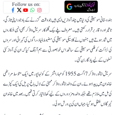
Follow us on:
ہندوستانی موسیقی کی دنیا میں چند آوازیں ایسی ہیں جو وقت گزرنے کے باوجود اپنی تازگی،
تاثیر اور وقار برقرار رکھتی ہیں۔ معروف پلے بیک گلوکار سریش واڈکر بھی انہی فنکاروں
میں شمار ہوتے ہیں جنہوں نے کلاسیکی موسیقی کی مضبوط بنیاد، راگوں کی گہرائی اور سروں
کی نزاکت کو فلمی موسیقی کے ساتھ اس خوبصورتی سے ہم آہنگ کیا کہ ان کی آواز کئی
نسلوں کے لیے یادگار بن گئی۔
سریش ایشور واڈکر 7 اگست 1955 کو مہاراشٹر کے کولہاپور میں ایک متوسط مراٹھی
خاندان میں پیدا ہوئے۔ ان کے والد ایشور واڈکر ممبئی کے لال باغ، پریل کی ایک کپڑے
کی مل میں ملازم تھے جبکہ والدہ مزدوروں کے لیے کھانا تیار کرتی تھیں۔ بعد میں خاندان
گیرگاؤں منتقل ہو گیا، جہاں ان کی پرورش ہوئی۔