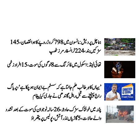
ہماچل پردیش: مانسون میں 798 کروڑ روپے کا ہوا نقصان، 145
سڑکیں بند، 224 ٹرانسفارمرز ٹھپ
تھائی لینڈ: اسکول میں فائرنگ سے 8 لوگوں کی موت، 15 افراد زخمی
’یہاں کا ہر طالب علم جانتا ہے کہ سسٹم بے ایمان ہو چکا ہے‘، پریاگ
راج پہنچنے سے قبل راہل گاندھی نے جاری کیا پیغام
پٹنہ میں خوفناک سڑک حادثہ، 26 سالہ نوجوان کی موت کے بعد تشدد
والے حالات، 5 گاڑیاں نذر آتش، پولیس پر پتھراؤ