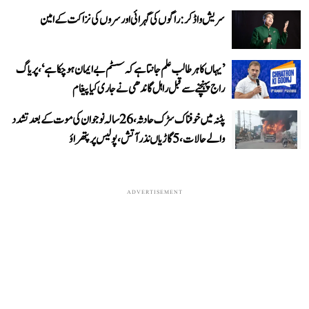
سریش واڈکر: راگوں کی گہرائی اور سروں کی نزاکت کے امین
’یہاں کا ہر طالب علم جانتا ہے کہ سسٹم بے ایمان ہو چکا ہے‘، پریاگ
راج پہنچنے سے قبل راہل گاندھی نے جاری کیا پیغام
پٹنہ میں خوفناک سڑک حادثہ، 26 سالہ نوجوان کی موت کے بعد تشدد
والے حالات، 5 گاڑیاں نذر آتش، پولیس پر پتھراؤ
ADVERTISEMENT