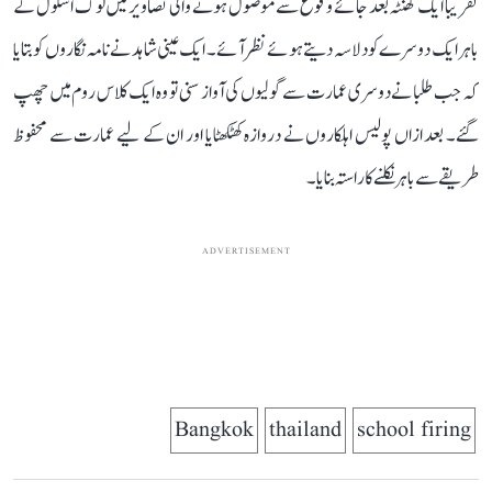
تقریباً ایک گھنٹہ بعد جائے وقوع سے موصول ہونے والی تصاویر میں لوگ اسکول کے
باہر ایک دوسرے کو دلاسہ دیتے ہوئے نظر آئے۔ ایک عینی شاہد نے نامہ نگاروں کو بتایا
کہ جب طلبا نے دوسری عمارت سے گولیوں کی آواز سنی تو وہ ایک کلاس روم میں چھپ
گئے۔ بعد ازاں پولیس اہلکاروں نے دروازہ کھٹکھٹایا اور ان کے لیے عمارت سے محفوظ
طریقے سے باہر نکلنے کا راستہ بنایا۔
ADVERTISEMENT
Bangkok
thailand
school firing