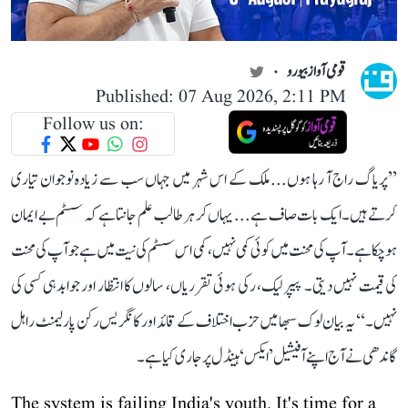
قومی آواز بیورو
Published: 07 Aug 2026, 2:11 PM
Follow us on:
’’پریاگ راج آ رہا ہوں... ملک کے اس شہر میں جہاں سب سے زیادہ نوجوان تیاری
کرتے ہیں۔ ایک بات صاف ہے... یہاں کر ہر طالب علم جانتا ہے کہ سسٹم بے ایمان
ہو چکا ہے۔ آپ کی محنت میں کوئی کمی نہیں، کمی اس سسٹم کی نیت میں ہے جو آپ کی محنت
کی قیمت نہیں دیتی۔ پیپر لیک، رکی ہوئی تقرریاں، سالوں کا انتظار اور جوابدہی کسی کی
نہیں۔‘‘ یہ بیان لوک سبھا میں حزب اختلاف کے قائد اور کانگریس رکن پارلیمنٹ راہل
گاندھی نے آج اپنے آفیشیل ’ایکس‘ ہینڈل پر جاری کیا ہے۔
The system is failing India's youth. It's time for a