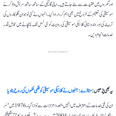
اور گھروں میں عقیدت سے سنے جاتے ہیں۔ اپنی گائیکی کے ساتھ ساتھ سریش واڈکر نے
موسیقی کی تعلیم کے فروغ میں بھی اہم کردار ادا کیا۔ انہوں نے کئی نوجوان گلوکاروں کی
تربیت کی اور ہندوستانی کلاسیکی موسیقی کی روایت کو نئی نسل تک پہنچانے میں قابلِ قدر
خدمات انجام دیں۔
ADVERTISEMENT
یہ بھی پڑھیں :
منا ڈے: جنہوں نے کلاسیکی موسیقی کو فلمی نغموں کی روح بنا دیا
ان کی فنی خدمات کے اعتراف میں انہیں متعدد اعزازات سے نوازا گیا۔ 1976 میں ’سُر
سنگار‘ مقابلے کا مدن موہن ایوارڈ، 2004 میں مدھیہ پردیش حکومت کا ’لتا منگیشکر