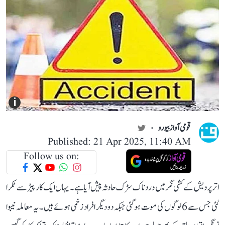
i
قومی آواز بیورو
Published: 21 Apr 2025, 11:40 AM
Follow us on:
اتر پردیش کے کشی نگر میں دردناک سڑک حادثہ پیش آیا ہے۔ یہاں ایک کار پیڑ سے ٹکرا
گئی جس سے 6 لوگوں کی موت ہو گئی جبکہ دو دیگر افراد زخمی ہوئے ہیں۔ یہ معاملہ نیبوا