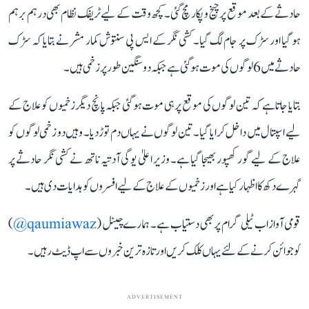
حادثے کے بعد موقع پر چیخ و پکار مچ گئی۔ کچھ وقت کے لیے ٹریفک نظام بھی درہم برہم
ہو گیا اور سڑک پر جام لگ گیا۔ کشی نگر کے ایس پی سنتوش کمار مشر نے بتایا کہ سڑک
حادثے میں 6 لوگوں کی موت ہوگئی ہے جبکہ دو سنگین طور پر زخمی ہیں۔
بتایا جاتا ہے کہ تین لوگوں کی موقع پر ہی موت ہو گئی جبکہ پانچ دیگر زخمیوں کو علاج کے
لیے اسپتال میں داخل کرایا گیا۔ تین لوگوں نے یہاں دم توڑ دیا۔ وہیں دو زخمی لوگوں کو
علاج کے لیے گورکھپور بھیجا گیا ہے۔ وزیر اعلیٰ یوگی آدتیہ ناتھ نے کشی نگر حادثے پر
گہرے دکھ کا اظہار کیا ہے اور زخمیوں کے علاج کے لیے افسروں کو ہدایات دی ہیں۔
قومی آواز اب ٹیلی گرام پر بھی دستیاب ہے۔ ہمارے چینل (
qaumiawaz@
)
کو جوائن کرنے کے لئے یہاں کلک کریں اور تازہ ترین خبروں سے اپ ڈیٹ رہیں۔
ADVERTISEMENT