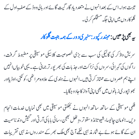
ثابت ہوا۔ اس کے بعد انہوں نے متعدد یادگار گیت گائے اور بالی ووڈ کے صفِ اول کے
گلوکاروں میں اپنی جگہ مستحکم کر لی۔
یہ بھی پڑھیں :
مہندر کپور: سنہری دور کے ہمہ جہت گلوکار
سریش واڈکر کی گائیکی کی سب سے بڑی خصوصیت کلاسیکی موسیقی پر مضبوط گرفت،
راگوں کی گہرائی، سروں کی نزاکت اور جذبات کی بھرپور ترجمانی ہے۔ یہی خوبیاں انہیں
اپنے ہم عصروں سے ممتاز کرتی ہیں۔ انہوں نے ہندی کے علاوہ مراٹھی، کونکنی، اوڈیا اور
بھوجپوری زبانوں میں بھی اپنی آواز کا جادو جگایا۔
فلمی موسیقی کے ساتھ ساتھ انہوں نے بھکتی موسیقی میں بھی نمایاں خدمات انجام
دیں۔ ہنومان چالیسا، شیو تانڈو ستوتر، وِٹھل بھجن، سائی بابا کی آرتی اور گنیش وندنا سمیت
ان کے گائے ہوئے بے شمار مذہبی نغمے آج بھی ملک بھر کے مندروں، مذہبی تقریبات