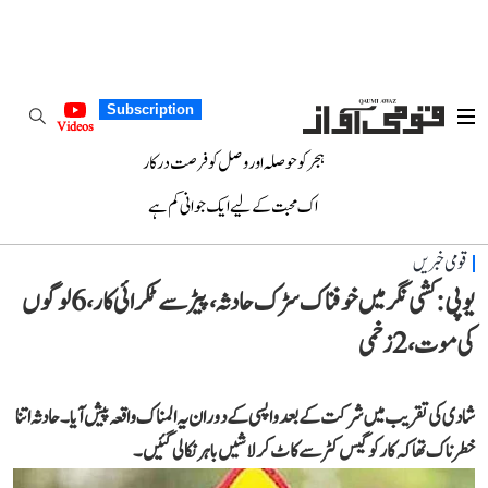
Subscription
Videos
ہجر کو حوصلہ اور وصل کو فرصت درکار
اک محبت کے لیے ایک جوانی کم ہے
قومی خبریں
یوپی: کشی نگر میں خوفناک سڑک حادثہ، پیڑ سے ٹکرائی کار، 6 لوگوں
کی موت، 2 زخمی
شادی کی تقریب میں شرکت کے بعد واپسی کے دوران یہ المناک واقعہ پیش آیا۔ حادثہ اتنا
خطرناک تھا کہ کار کو گیس کٹر سے کاٹ کر لاشیں باہر نکالی گئیں۔