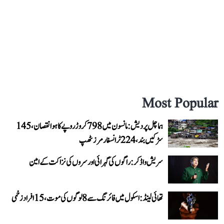
Most Popular
ہماچل پردیش: مانسون میں 798 کروڑ روپے کا ہوا نقصان، 145
سڑکیں بند، 224 ٹرانسفارمرز ٹھپ
سریش واڈکر: راگوں کی گہرائی اور سروں کی نزاکت کے امین
تھائی لینڈ: اسکول میں فائرنگ سے 8 لوگوں کی موت، 15 افراد زخمی