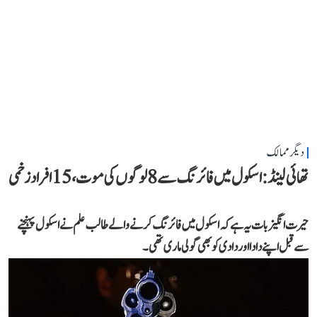
دیگر ممالک
تھائی لینڈ: اسکول میں فائرنگ سے 8 لوگوں کی موت، 15 افراد زخمی
حیرت انگیز بات یہ ہے کہ اسکول میں فائرنگ کرنے والے طالب علم نے اسکول پہنچنے
سے قبل اپنے دادا اور دادی کو بھی گولی ماری تھی۔