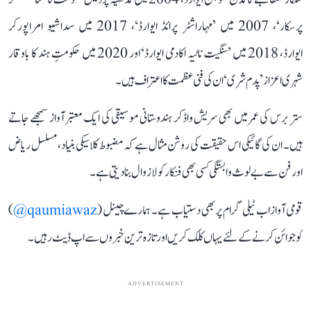
پرسکار‘، 2007 میں ’مہاراشٹر پرائڈ ایوارڈ‘، 2017 میں سداشیو امراپورکر
ایوارڈ، 2018 میں ’سنگیت ناٹیہ اکادمی ایوارڈ‘ اور 2020 میں حکومتِ ہند کا باوقار
شہری اعزاز ’پدم شری‘ ان کی فنی عظمت کا اعتراف ہیں۔
ستر برس کی عمر میں بھی سریش واڈکر ہندوستانی موسیقی کی ایک معتبر آواز سمجھے جاتے
ہیں۔ ان کی گائیکی اس حقیقت کی روشن مثال ہے کہ مضبوط کلاسیکی بنیاد، مسلسل ریاض
اور فن سے بے لوث وابستگی کسی بھی فنکار کو لازوال بنا دیتی ہے۔
قومی آواز اب ٹیلی گرام پر بھی دستیاب ہے۔ ہمارے چینل (
qaumiawaz@
)
کو جوائن کرنے کے لئے یہاں کلک کریں اور تازہ ترین خبروں سے اپ ڈیٹ رہیں۔
ADVERTISEMENT