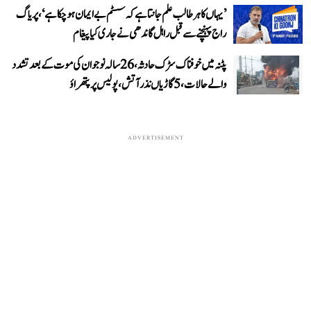
’یہاں کا ہر طالب علم جانتا ہے کہ سسٹم بے ایمان ہو چکا ہے‘، پریاگ
راج پہنچنے سے قبل راہل گاندھی نے جاری کیا پیغام
پٹنہ میں خوفناک سڑک حادثہ، 26 سالہ نوجوان کی موت کے بعد تشدد
والے حالات، 5 گاڑیاں نذر آتش، پولیس پر پتھراؤ
ADVERTISEMENT