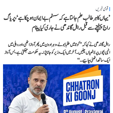
قومی خبریں
’یہاں کا ہر طالب علم جانتا ہے کہ سسٹم بے ایمان ہو چکا ہے‘، پریاگ
راج پہنچنے سے قبل راہل گاندھی نے جاری کیا پیغام
راہل گاندھی نے کہا کہ ’’کوٹا میں طلبا بولے، دہرادون میں پھر آواز اٹھی، اور دہلی میں
انہی بچوں پر لاٹھیاں چلیں۔ آخر میں ایک وزیر کو جانا پڑا۔ یہ حکومت جھکتی ہے، بس آواز
ایک ساتھ اٹھنی چاہیے۔‘‘