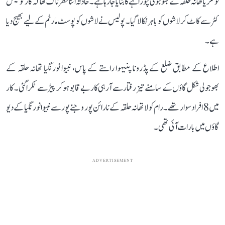
نونگریا تھانہ حلقہ کے بھوجولی چوراہے کا بتایا جا رہا ہے۔ حادثہ اتنا خطرناک تھا کہ کار کو گیس
کٹر سے کاٹ کر لاشوں کو باہر نکالا گیا۔ پولیس نے لاشوں کو پوسٹ مارٹم کے لیے بھیج دیا
ہے۔
اطلاع کے مطابق ضلع کے پڈرونا پنیہوا راستے کے پاس، نبیوا نورنگیا تھانہ حلقہ کے
بھوجولی شکل گاؤں کے سامنے تیز رفتار سے آرہی کار بے قابو ہو کر پیڑ سے ٹکرا گئی۔ کار
میں 8 افراد سوار تھے۔ رام کولا تھانہ حلقہ کے نارائن پور وجئے پور سے نبیوا نورنگیا کے دیو
گاؤں میں بارات آئی تھی۔
ADVERTISEMENT