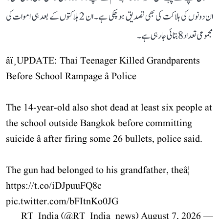
ان دونوں کی ہلاکت کی بھی تصدیق ہو چکی ہے۔ ان 2 ہلاکتوں کے بعد ہی اموات کی
مجموعی تعداد 8 بتائی جا رہی ہے۔
âï¸UPDATE: Thai Teenager Killed Grandparents
Before School Rampage â Police
The 14-year-old also shot dead at least six people at
the school outside Bangkok before committing
suicide â after firing some 26 bullets, police said.
The gun had belonged to his grandfather, theâ¦
https://t.co/iDJpuuFQ8c
pic.twitter.com/bFItnKo0JG
August 7, 2026
— RT_India (@RT_India_news)