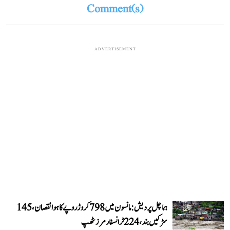
Comment(s)
ADVERTISEMENT
ہماچل پردیش: مانسون میں 798 کروڑ روپے کا ہوا نقصان، 145
سڑکیں بند، 224 ٹرانسفارمرز ٹھپ