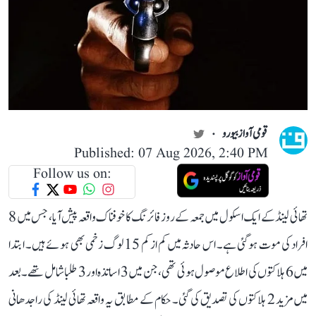
قومی آواز بیورو
Published: 07 Aug 2026, 2:40 PM
Follow us on:
تھائی لینڈ کے ایک اسکول میں جمعہ کے روز فائرنگ کا خوفناک واقعہ پیش آیا، جس میں 8
افراد کی موت ہو گئی ہے۔ اس حادثہ میں کم از کم 15 لوگ زخمی بھی ہوئے ہیں۔ ابتدا
میں 6 ہلاکتوں کی اطلاع موصول ہوئی تھی، جن میں 3 اساتذہ اور 3 طلبا شامل تھے۔ بعد
میں مزید 2 ہلاکتوں کی تصدیق کی گئی۔ حکام کے مطابق یہ واقعہ تھائی لینڈ کی راجدھانی