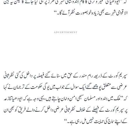
کہ ’’ایودھیا کی تعمیر و ترقی کا کام ہندوستانی شہر کی طرز پر ہی کیا جائے گا لیکن یہ بین
الاقوامی شہر سے بھی زیادہ خوبصورت نظر آئے گا۔‘‘
ADVERTISEMENT
سپریم کورٹ کے ذریعہ رام مندر کے حق میں سنائے گئے فیصلہ پر داخل کی گئی نظرثانی
عرضی سے متعلق پوچھے گئے ایک سوال کے جواب میں یوگی حکومت کے ترجمان نے کہا
کہ ’’ملک میں ہندو اور مسلمان سبھی امن و امان چاہتے ہیں، یہی وجہ ہے کہ ایودھیا تنازعہ
پر سپریم کورٹ کے فیصلے کے خلاف نظر ثانی عرضی داخل کرنے والے فریق کو بھی ان
کے اپنے سماج کی حمایت نہیں مل رہی ہے۔‘‘