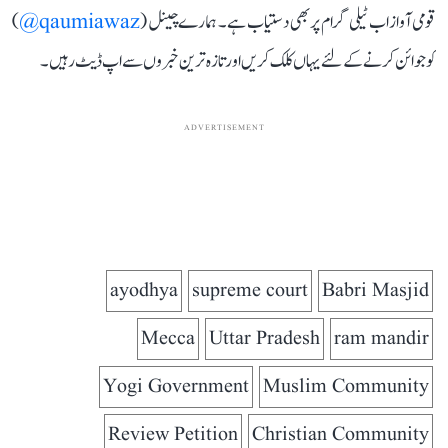
قومی آواز اب ٹیلی گرام پر بھی دستیاب ہے۔ ہمارے چینل (
qaumiawaz@
)
کو جوائن کرنے کے لئے یہاں کلک کریں اور تازہ ترین خبروں سے اپ ڈیٹ رہیں۔
ADVERTISEMENT
ayodhya
supreme court
Babri Masjid
Mecca
Uttar Pradesh
ram mandir
Yogi Government
Muslim Community
Review Petition
Christian Community