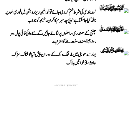
’حد بندی کی شرط ختم کر دی جائے تو خواتین ریزرویشن بل فوری طور پر
نافذ کیا جا سکتا ہے‘، پی چدمبرم کا کرن رجیجو کو جواب
چنئی کے سمندری ساحلوں پر لگائے جائیں گے نئے وائی فائی پول، ہر
روز 45 منٹ مفت ملے گا انٹرنیٹ
بہار: مدھوبنی میں مارننگ واک کے دوران پیش آیا خوفناک سڑک
حادثہ، 3 خواتین ہلاک
ADVERTISEMENT