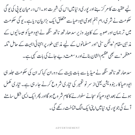
لیے عقیدت کا مرکز بنے اور پوری دنیا میں اس کی شہرت ہو۔ اس درمیان یوپی کی یوگی
حکومت نے شری رام جنم بھومی ایودھیا سے متعلق ایک بڑا بیان دیا ہے۔ یوگی حکومت
میں ترجمان اور صوبہ کے کابینہ وزیر سدھارتھ ناتھ سنگھ نے ایودھیا کو عیسائیوں کے
مذہبی مقام ’ویٹکن سٹی‘ اور مسلمانوں کے لیے مذہبی طور پر انتہائی اہمیت کے حامل ’مکہ
معظمہ‘ سے بھی عظیم الشان بنانے اور وسعت دیے جانے کی بات کہی ہے۔
سدھارتھ ناتھ سنگھ نے میڈیا سے بات چیت کے دوران کہا کہ ان کی حکومت جلد ہی
ایودھیا کا رینوویشن یعنی از سر نو تعمیر کی تیاری شروع کرنے جا رہی ہے۔ تیاری مکمل
ہونے کے بعد ایودھیا کو سجانے سنوارنے کا کام شروع ہوگا اور پھر ایک ایسی شکل سامنے
آئے گی جو پوری دنیا میں اپنی ایک الگ شناخت رکھے گی۔
ADVERTISEMENT