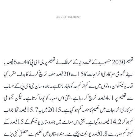
ADVERTISEMENT
تعلیم 2030 منصوبے کے تحت دنیا کے ممالک نے تعلیم پر جی ڈی پی کا 4 سے 6 فیصد یا
اپنے مجموعی سرکاری اخراجات کا 15 سے 20 فیصد حصہ خرچ کرنے کا ہدف مقرر کیا
تھا۔ یونیسکو ان دونوں میں سے کم از کم حد کو بنیاد مانتا ہے۔ ہندوستان جی ڈی پی کے حساب
سے تعلیم پر 4.1 فیصد خرچ کر رہا ہے، یعنی اس معیار کو پورا کرتا ہے۔ لیکن مجموعی
سرکاری اخراجات میں تعلیم کا حصہ کم ہو گیا ہے۔ 2015 میں یہ 15.7 فیصد تھا، جو اب
کم ہو کر 14.2 فیصد رہ گیا ہے۔ یعنی اس معاملے میں ہندوستان یونیسکو کے 15 فیصد کے
کم از کم معیار سے 0.8 فیصد پوائنٹ پیچھے ہے۔ ہندوستان میں تعلیم سے متعلق کئی بڑے