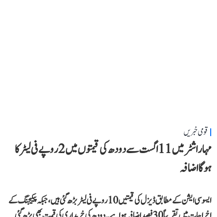
قومی خبریں
مہاراشٹر میں 11 اگست سے دودھ کی قیمتوں میں 2 روپے فی لیٹر کا
ہوگا اضافہ
ایسوسی ایشن کے مطابق ڈیزل کی قیمتیں 10 روپے فی لیٹر بڑھ گئی ہیں، جبکہ پیکیجنگ کے
اخراجات میں تقریباً 30 فیصد اضافہ ہوا ہے۔ دودھ کی خریداری کی قیمت بھی بڑھ گئی