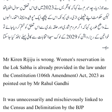
سے جوڑ دیا۔ چدمبرم نے کہا کہ کانگریس نے 2023 میں ہی اس تعلق پر سوال اٹھایا تھا
لیکن حکومت اپنے فیصلے پر اڑی رہی کیونکہ اس کے پیچھے ایک ’پوشیدہ ایجنڈا‘ تھا۔ انہوں
نے واضح طور پر کہا کہ اگر مردم شماری اور حلقہ بندی سے اس تعلق کو ختم کر دیا جائے تو
خواتین کے ریزرویشن کو 2029 کے لوک سبھا انتخابات سے کافی پہلے نافذ کیا جا سکتا
ہے۔
Mr Kiren Rijiju is wrong. Women's reservation in
the Lok Sabha is already provided in the law under
the Constitution (106th Amendment) Act, 2023 as
pointed out by Mr Rahul Gandhi
It was unnecessarily and mischievously linked to
the Census and Delimitation by the BJP