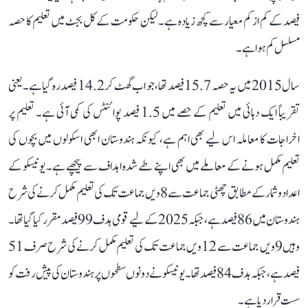
فیصد کے کم از کم معیار سے کچھ زیادہ ہے۔ لیکن حکومت کے کل بجٹ میں تعلیم کا حصہ
مسلسل کم ہوا ہے۔
سال 2015 میں یہ حصہ 15.7 فیصد تھا، جو اب گھٹ کر 14.2 فیصد رہ گیا ہے۔ یعنی
تقریباً ایک دہائی میں تعلیم کے حصے میں 1.5 فیصد پوائنٹس کی کمی آئی ہے۔ تعلیم پر
اخراجات کا معاملہ اس لیے بھی اہم ہے، کیونکہ ہندوستان ابھی اسکولوں میں بچوں کی
تعلیم مکمل ہونے کے معاملے میں بھی اپنے طے شدہ اہداف سے پیچھے ہے۔ یونیسکو کے
اعداد و شمار کے مطابق چھٹی جماعت سے 8ویں جماعت تک کی تعلیم مکمل کرنے کی شرح
ہندوستان میں 86 فیصد ہے، جبکہ 2025 کے لیے قومی ہدف 99 فیصد مقرر کیا گیا تھا۔
وہیں 9ویں جماعت سے 12ویں جماعت تک کی تعلیم مکمل کرنے کی شرح صرف 51
فیصد ہے، جبکہ ہدف 84 فیصد تھا۔ یونیسکو نے دونوں سطحوں پر ہندوستان کی پیش رفت کو
سست قرار دیا ہے۔