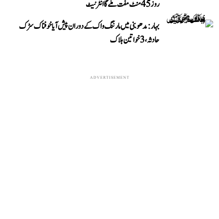
روز 45 منٹ مفت ملے گا انٹرنیٹ
بہار: مدھوبنی میں مارننگ واک کے دوران پیش آیا خوفناک سڑک
حادثہ، 3 خواتین ہلاک
ADVERTISEMENT