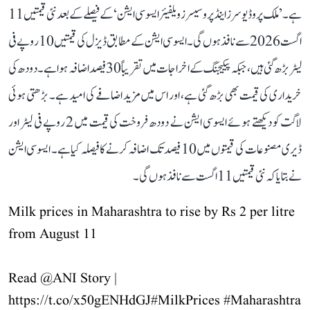
ہے۔ ’ملک پروڈیوسرز اینڈ پروسیسرز ویلفیئر ایسوسی ایشن‘ کے فیصلے کے بعد نئی قیمتیں 11
اگست 2026 سے نافذ ہوں گی۔ ایسوسی ایشن کے مطابق ڈیزل کی قیمتیں 10 روپے فی
لیٹر بڑھ گئی ہیں، جبکہ پیکیجنگ کے اخراجات میں تقریباً 30 فیصد اضافہ ہوا ہے۔ دودھ کی
خریداری کی قیمت بھی بڑھ گئی ہے، اور اس میں مزید اضافے کی امید ہے۔ بڑھتی ہوئی
لاگت کو دیکھتے ہوئے ایسوسی ایشن نے دودھ فروخت کی قیمت میں 2 روپے فی لیٹر اور
ڈیری مصنوعات کی قیمتوں میں 10 فیصد تک اضافہ کرنے کا فیصلہ کیا ہے۔ ایسوسی ایشن
نے بتایا کہ نئی قیمتیں 11 اگست سے نافذ ہوں گی۔
Milk prices in Maharashtra to rise by Rs 2 per litre
from August 11
Read
@ANI
Story |
https://t.co/x50gENHdGJ
#MilkPrices
#Maharashtra