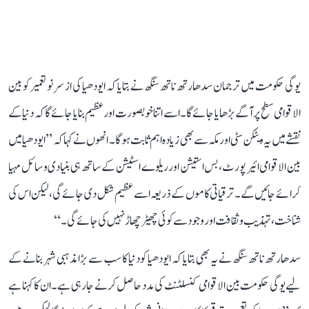
یوگی حکومت میں ترجمان سدھارتھ ناتھ سنگھ نے بتایا کہ ایودھیا کی از سر نو تعمیر کو بین
الاقوامی سطح پر آگے بڑھایا جائے گا۔ اسے اتنا خوبصورت اور عظیم بنایا جائے گا کہ دنیا کے
نقشے میں یہ ویٹکن سٹی اور مکہ سے بھی زیادہ اہم ثابت ہوگا۔ انھوں نے کہا کہ ’’ایودھیا میں
بین الاقوامی ائیر پورٹ، بس استیشن اور ریلوے اسٹیشن کے ساتھ ہی بنیادی وسائل مہیا
کرائے جائیں گے۔ ترقیاتی کاموں کے ذریعہ اسے عظیم شکل دی جائے گی، لیکن اس کی
شناخت، تہذیب و ثقافت اور وجود سے کوئی چھیڑ چھاڑ نہیں کی جائے گی۔‘‘
سدھارتھ ناتھ سنگھ نے یہ بھی بتایا کہ ایودھیا کو دنیا کا سب سے بڑا مذہبی شہر بنانے کے
لیے یوگی حکومت بین الاقوامی کنسلٹنٹ کی مدد حاصل کرنے جا رہی ہے۔ ان کا کہنا ہے