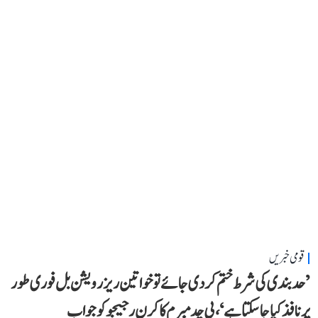
قومی خبریں
’حد بندی کی شرط ختم کر دی جائے تو خواتین ریزرویشن بل فوری طور
پر نافذ کیا جا سکتا ہے‘، پی چدمبرم کا کرن رجیجو کو جواب