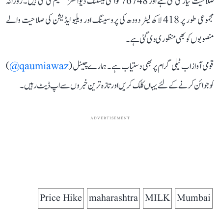
صلاحیت تیار کی گئی ہے اور 76748 کوالٹی ٹیسٹنگ ڈیوائسز تقسیم کی گئی ہیں۔ روزانہ
مجموعی طور پر 418 لاکھ لیٹر دودھ کی پروسیسنگ اور ویلیو ایڈیشن کی صلاحیت والے
منصوبوں کو بھی منظوری دی گئی ہے۔
قومی آواز اب ٹیلی گرام پر بھی دستیاب ہے۔ ہمارے چینل (
qaumiawaz@
)
کو جوائن کرنے کے لئے یہاں کلک کریں اور تازہ ترین خبروں سے اپ ڈیٹ رہیں۔
ADVERTISEMENT
Price Hike
maharashtra
MILK
Mumbai