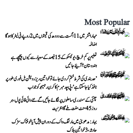
Most Popular
مہاراشٹر میں 11 اگست سے دودھ کی قیمتوں میں 2 روپے فی لیٹر کا ہوگا
اضافہ
تعلیم پر کم خرچ، یونیسکو کے 15 فیصد کے معیار سے کیوں پیچھے ہے
ہندوستان؟ آئیے جانیں
’حد بندی کی شرط ختم کر دی جائے تو خواتین ریزرویشن بل فوری طور پر
نافذ کیا جا سکتا ہے‘، پی چدمبرم کا کرن رجیجو کو جواب
چنئی کے سمندری ساحلوں پر لگائے جائیں گے نئے وائی فائی پول، ہر
روز 45 منٹ مفت ملے گا انٹرنیٹ
بہار: مدھوبنی میں مارننگ واک کے دوران پیش آیا خوفناک سڑک
حادثہ، 3 خواتین ہلاک