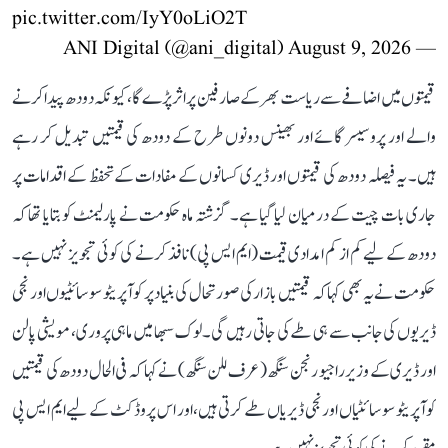
pic.twitter.com/IyY0oLiO2T
August 9, 2026
— ANI Digital (@ani_digital)
قیمتوں میں اضافے سے ریاست بھر کے صارفین پر اثر پڑے گا، کیونکہ دودھ پیدا کرنے
والے اور پروسیسر گائے اور بھینس دونوں طرح کے دودھ کی قیمتیں تبدیل کر رہے
ہیں۔ یہ فیصلہ دودھ کی قیمتوں اور ڈیری کسانوں کے مفادات کے تحفظ کے اقدامات پر
جاری بات چیت کے درمیان لیا گیا ہے۔ گزشتہ ماہ حکومت نے پارلیمنٹ کو بتایا تھا کہ
دودھ کے لیے کم از کم امدادی قیمت (ایم ایس پی) نافذ کرنے کی کوئی تجویز نہیں ہے۔
حکومت نے یہ بھی کہا کہ قیمتیں بازار کی صورتحال کی بنیاد پر کوآپریٹو سوسائٹیوں اور نجی
ڈیریوں کی جانب سے ہی طے کی جاتی رہیں گی۔ لوک سبھا میں ماہی پروری، مویشی پالن
اور ڈیری کے وزیر راجیو رنجن سنگھ (عرف للن سنگھ) نے کہا کہ فی الحال دودھ کی قیمتیں
کوآپریٹو سوسائٹیاں اور نجی ڈیریاں طے کرتی ہیں، اور اس پروڈکٹ کے لیے ایم ایس پی