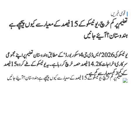
قومی خبریں
تعلیم پر کم خرچ، یونیسکو کے 15 فیصد کے معیار سے کیوں پیچھے ہے
ہندوستان؟ آئیے جانیں
یونیسکو کی 2026 ’ایس ڈی جی 4 اسکور بورڈ‘ کے مطابق ہندوستان تعلیم پر اپنے مجموعی
سرکاری اخراجات کا 14.2 فیصد حصہ خرچ کر رہا ہے۔ یہ یونیسکو کے طے کردہ 15 فیصد
کے کم از کم معیار سے کم ہے۔