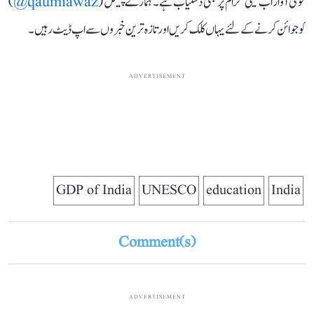
قومی آواز اب ٹیلی گرام پر بھی دستیاب ہے۔ ہمارے چینل (
qaumiawaz@
)
کو جوائن کرنے کے لئے یہاں کلک کریں اور تازہ ترین خبروں سے اپ ڈیٹ رہیں۔
ADVERTISEMENT
GDP of India
UNESCO
education
India
Comment(s)
ADVERTISEMENT