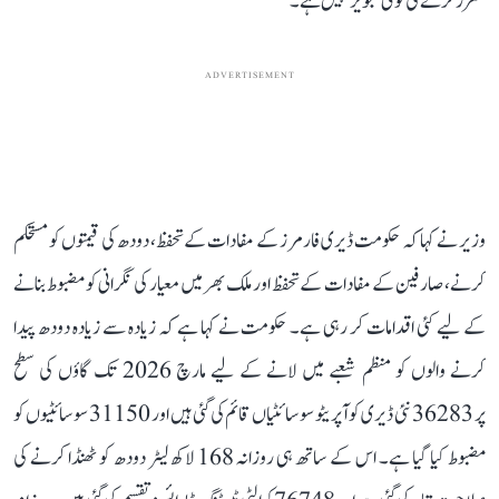
مقرر کرنے کی کوئی تجویز نہیں ہے۔
ADVERTISEMENT
وزیر نے کہا کہ حکومت ڈیری فارمرز کے مفادات کے تحفظ، دودھ کی قیمتوں کو مستحکم
کرنے، صارفین کے مفادات کے تحفظ اور ملک بھر میں معیار کی نگرانی کو مضبوط بنانے
کے لیے کئی اقدامات کر رہی ہے۔ حکومت نے کہا ہے کہ زیادہ سے زیادہ دودھ پیدا
کرنے والوں کو منظم شعبے میں لانے کے لیے مارچ 2026 تک گاؤں کی سطح
پر 36283 نئی ڈیری کوآپریٹو سوسائٹیاں قائم کی گئی ہیں اور 31150 سوسائٹیوں کو
مضبوط کیا گیا ہے۔ اس کے ساتھ ہی روزانہ 168 لاکھ لیٹر دودھ کو ٹھنڈا کرنے کی