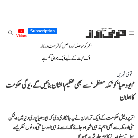
Subscription
Videos
ہجر کو حوصلہ اور وصل کو فرصت درکار
اک محبت کے لیے ایک جوانی کم ہے
قومی خبریں
’ایودھیا‘ کو ’مکہ معظمہ‘ سے بھی عظیم الشان بنائیں گے، یوگی حکومت
کا اعلان
اتر پردیش حکومت کے ایک ترجمان نے یہ جانکاری دی کہ ایودھیا پوری دنیا میں ویٹکن
سٹی اور مکہ سے بھی اہم مذہبی شہر ہو جائے گا۔ اسے مذہبی اور سیاحتی دونوں نظریسے
سجانے سنوارنے کا کام جلد شروع ہوگا۔