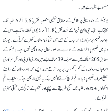
منصوبے چل رہے ہیں۔
یونیسکو کے ہندوستانی پروفائل کے مطابق تعلیمی منصوبہ تقریباً 15.6 کروڑ طلبہ تک
پہنچتا ہے، جبکہ ’پی ایم پوشن‘ کے تحت تقریباً 11.8 کروڑ بچوں کو فائدہ ملتا ہے۔ اس کے
باوجود تعلیم پر سرکاری اخراجات کے حصے میں آئی کمی سوالات کھڑے کرتی ہے۔ پوری
دنیا میں تعلیم پر اخراجات کے حوالے سے صورتحال بہت اچھی نہیں ہے۔ یونیسکو کے
مطابق 205 ممالک میں سے صرف 39 ممالک ایسے ہیں، جو جی ڈی پی اور کل سرکاری
اخراجات، دونوں کے کم از کم معیار پر پورا اترتے ہیں۔ ایسے میں ہندوستان کے سامنے
چیلنج صرف تعلیم پر زیادہ رقم خرچ کرنے کا نہیں، بلکہ یہ یقینی بنانا بھی ہے کہ دستیاب رقم
اسکولوں، اساتذہ اور طلبہ تک صحیح طریقے سے پہنچے اور تعلیم کے نتائج میں حقیقی بہتری
نظر آئے۔