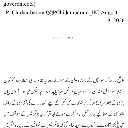
governmentâ¦
August
— P. Chidambaram (@PChidambaram_IN)
9, 2026
ADVERTISEMENT
واضح رہے کہ خواتین کے ریزرویشن کے حوالے سے یہ تازہ سیاسی بحث ہفتہ کو کرن
رجیجو اور راہل گاندھی کے درمیان سوشل میڈیا پلیٹ فارم ’ایکس‘ پر ہونے والی بیان
بازی کے بعد شروع ہوئی۔ رجیجو نے خواتین کے لیے اظہار رائے کی آزادی کے راہل
گاندھی کے مطالبے پر ردعمل ظاہر کرتے ہوئے کہا تھا کہ یہ کانگریس کے موقف میں
تبدیلی کا اشارہ ہے۔ انہوں نے امید ظاہر کی کہ کانگریس اب خواتین کے ریزرویشن بل