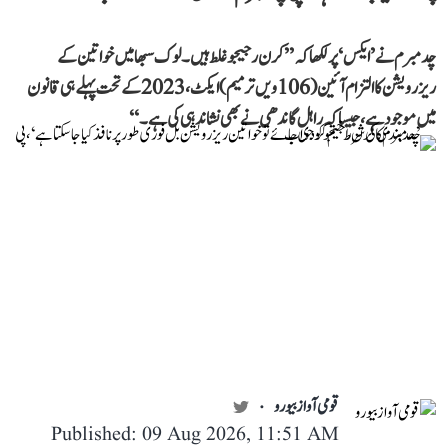
چدمبرم نے ’ایکس‘ پر لکھا کہ ’’کرن رجیجو غلط ہیں۔ لوک سبھا میں خواتین کے
ریزرویشن کا التزام آئین (106ویں ترمیم) ایکٹ، 2023 کے تحت پہلے ہی قانون
میں موجود ہے، جیسا کہ راہل گاندھی نے بھی نشاندہی کی ہے۔‘‘
قومی آواز بیورو
Published: 09 Aug 2026, 11:51 AM