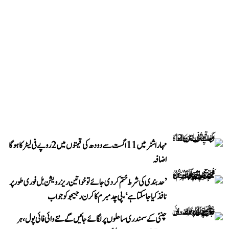
مہاراشٹر میں 11 اگست سے دودھ کی قیمتوں میں 2 روپے فی لیٹر کا ہوگا
اضافہ
’حد بندی کی شرط ختم کر دی جائے تو خواتین ریزرویشن بل فوری طور پر
نافذ کیا جا سکتا ہے‘، پی چدمبرم کا کرن رجیجو کو جواب
چنئی کے سمندری ساحلوں پر لگائے جائیں گے نئے وائی فائی پول، ہر