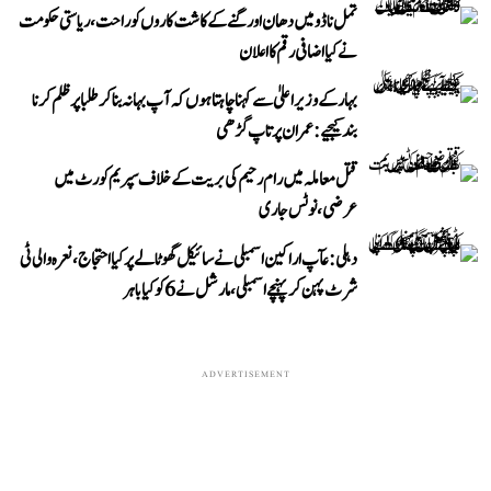
تمل ناڈو میں دھان اور گنے کے کاشت کاروں کو راحت، ریاستی حکومت
نے کیا اضافی رقم کا اعلان
بہار کے وزیر اعلیٰ سے کہنا چاہتا ہوں کہ آپ بہانہ بنا کر طلبا پر ظلم کرنا
بند کیجیے: عمران پرتاپ گڑھی
قتل معاملہ میں رام رحیم کی بریت کے خلاف سپریم کورٹ میں
عرضی، نوٹس جاری
دہلی: عآپ اراکین اسمبلی نے سائیکل گھوٹالے پر کیا احتجاج، نعرہ والی ٹی
شرٹ پہن کر پہنچے اسمبلی، مارشل نے 6 کو کیا باہر
ADVERTISEMENT