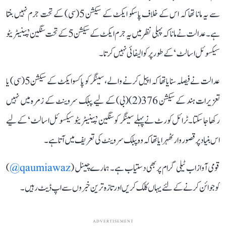
سے یہ مانا تھا کہ اس کے خلاف پاسکو ایکٹ کے سیکشن 5(سی) کے تحت جرم نہیں بنتا
ہے۔ عدالت نے مانا کہ پہلی نظر میں یہ جرم ایکٹ کے سیکشن 5 کے تحت سنگین ’پینیٹریٹو
سیکسوئل اسالٹ‘ کے طور پر کوالیفائی نہیں کرتا۔
عدالت نے فیصلہ سنایا تھا کہ اپیل کرنے والے، سینگر کو پاکسو ایکٹ کے سیکشن 5(سی) یا
تعزیرات ہند کے سیکشن 376(2)(بی) کے لیے پبلک سروینٹ کے زمرہ میں نہیں
رکھا جا سکتا۔ ٹرائل کورٹ نے پہلے سینگر کو سنگین ’پینیٹریٹو سیکسوئل اسالٹ‘ کے لیے
اس بنیاد پر قصوروار ٹھہرایا تھا کہ وہ پبلک سروینٹ کی تعریف میں آتا ہے۔
قومی آواز اب ٹیلی گرام پر بھی دستیاب ہے۔ ہمارے چینل (
qaumiawaz@
)
کو جوائن کرنے کے لئے یہاں کلک کریں اور تازہ ترین خبروں سے اپ ڈیٹ رہیں۔
ADVERTISEMENT