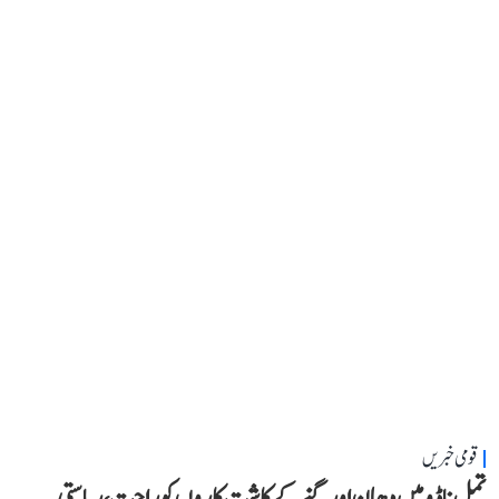
قومی خبریں
تمل ناڈو میں دھان اور گنے کے کاشت کاروں کو راحت، ریاستی