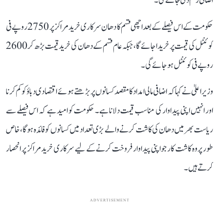
اضافی رقم دی جائے گی۔
حکومت کے اس فیصلے کے بعد اچھی قسم کا دھان سرکاری خرید مراکز پر 2750 روپے فی
کوئنٹل کی قیمت پر خریدا جائے گا، جبکہ عام قسم کے دھان کی خرید قیمت بڑھ کر 2600
روپے فی کوئنٹل ہو جائے گی۔
وزیر اعلیٰ نے کہا کہ اضافی مالی امداد کا مقصد کسانوں پر بڑھتے ہوئے اقتصادی دباؤ کو کم کرنا
اور انہیں اپنی پیداوار کی مناسب قیمت دلانا ہے۔ حکومت کو امید ہے کہ اس فیصلے سے
ریاست بھر میں دھان کی کاشت کرنے والے بڑی تعداد میں کسانوں کو فائدہ ہوگا، خاص
طور پر وہ کاشت کار جو اپنی پیداوار فروخت کرنے کے لیے سرکاری خرید مراکز پر انحصار
کرتے ہیں۔
ADVERTISEMENT