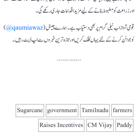
اور زراعت کو مضبوط بنانے کے لیے مزید اقدامات جاری رکھے گی۔
قومی آواز اب ٹیلی گرام پر بھی دستیاب ہے۔ ہمارے چینل (
qaumiawaz@
)
کو جوائن کرنے کے لئے یہاں کلک کریں اور تازہ ترین خبروں سے اپ ڈیٹ رہیں۔
ADVERTISEMENT
Sugarcane
government
Tamilnadu
farmers
Raises Incentives
CM Vijay
Paddy