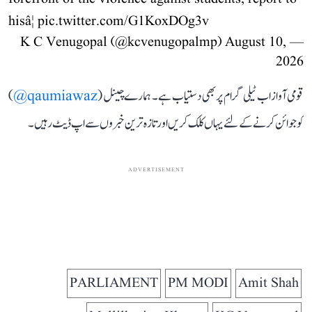
hisâ¦
pic.twitter.com/G1KoxDOg3v
August 10,
— K C Venugopal (@kcvenugopalmp)
2026
قومی آواز اب ٹیلی گرام پر بھی دستیاب ہے۔ ہمارے چینل (
qaumiawaz@
)
کو جوائن کرنے کے لئے یہاں کلک کریں اور تازہ ترین خبروں سے اپ ڈیٹ رہیں۔
ADVERTISEMENT
PARLIAMENT
PM MODI
Amit Shah