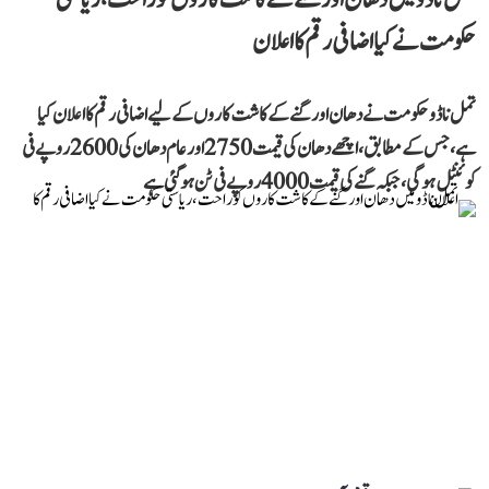
حکومت نے کیا اضافی رقم کا اعلان
تمل ناڈو حکومت نے دھان اور گنے کے کاشت کاروں کے لیے اضافی رقم کا اعلان کیا
ہے، جس کے مطابق، اچھے دھان کی قیمت 2750 اور عام دھان کی 2600 روپے فی
کوئنٹل ہوگی، جبکہ گنے کی قیمت 4000 روپے فی ٹن ہو گئی ہے