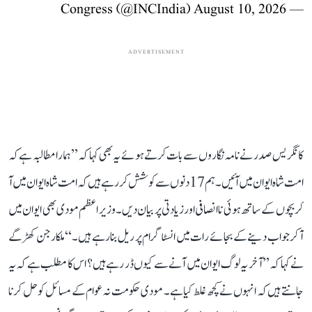
August 10, 2026
— Congress (@INCIndia)
ADVERTISEMENT
کانگریس صدر نے نامہ نگاروں سے بات کرتے ہوئے یہ بھی کہا کہ ’’ہمارا مطالبہ ہے کہ
امت شاہ ایوان میں آئیں۔ ہم 17 دنوں سے کوشش کر رہے ہیں کہ امت شاہ ایوان میں آ
کر بچوں کے ساتھ ہوئی ناانصافی اور زیادتی پر بیان دیں۔ وزیر اعظم مودی بھی ایوان میں
آ کر جواب دینے کے بجائے رات میں انسٹاگرام پر ریل بنا رہے ہیں۔‘‘ ملکارجن کھڑگے
نے کہا کہ ’’آخر یہ لوگ ایوان میں آنے سے کیوں ڈر رہے ہیں؟ اس کا مطلب ہے کہ یہ
جانتے ہیں کہ انہوں نے کچھ غلط کیا ہے۔ مودی حکومت نہ عوام کے مسائل کو حل کرنا