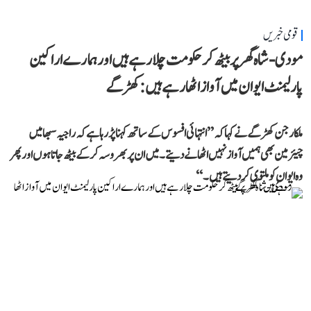
قومی خبریں
مودی-شاہ گھر پر بیٹھ کر حکومت چلا رہے ہیں اور ہمارے اراکین
پارلیمنٹ ایوان میں آواز اٹھا رہے ہیں: کھڑگے
ملکارجن کھڑگے نے کہا کہ ’’انتہائی افسوس کے ساتھ کہنا پڑ رہا ہے کہ راجیہ سبھا میں
چیئرمین بھی ہمیں آواز نہیں اٹھانے دیتے۔ میں ان پر بھروسہ کر کے بیٹھ جاتا ہوں اور پھر
وہ ایوان کو ملتوی کر دیتے ہیں۔‘‘