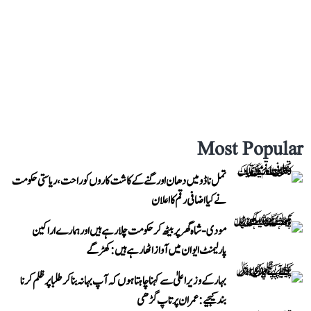
Most Popular
تمل ناڈو میں دھان اور گنے کے کاشت کاروں کو راحت، ریاستی حکومت
نے کیا اضافی رقم کا اعلان
مودی-شاہ گھر پر بیٹھ کر حکومت چلا رہے ہیں اور ہمارے اراکین
پارلیمنٹ ایوان میں آواز اٹھا رہے ہیں: کھڑگے
بہار کے وزیر اعلیٰ سے کہنا چاہتا ہوں کہ آپ بہانہ بنا کر طلبا پر ظلم کرنا
بند کیجیے: عمران پرتاپ گڑھی