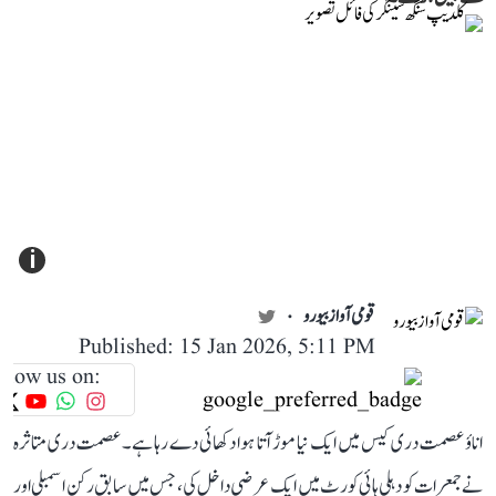
i
قومی آواز بیورو
Published: 15 Jan 2026, 5:11 PM
llow us on:
اناؤ عصمت دری کیس میں ایک نیا موڑ آتا ہوا دکھائی دے رہا ہے۔ عصمت دری متاثرہ
نے جمعرات کو دہلی ہائی کورٹ میں ایک عرضی داخل کی، جس میں سابق رکن اسمبلی اور