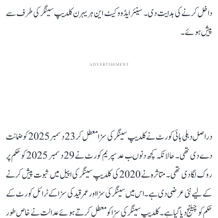
داخل کرنے کی ہدایت دی۔ سینئر ایڈووکیٹ این ہریہرن کلدیپ سینگر کی طرف سے
پیش ہوئے۔
ADVERTISEMENT
دراصل دہلی ہائی کورٹ نے کلدیپ سینگر کی سزا معطل کر 23 دسمبر 2025 کو ضمانت
دے دی تھی۔ حالانکہ کچھ دنوںب عد سپریم کورٹ نے 29 دسمبر 2025 کو حکم پر
روک لگا دی تھی۔ متاثرہ نے 2020 کی کلدیپ سینگر کی اپیل میں ثبوت پیش کرنے
کے لیے نئی عرضی دی ہے۔ اس میں سینگر کی سزا اور عمر قید کی سزا کے ٹرائل کورٹ کے
حکم کو چیلنج دیا گیا ہے۔ کلدیپ سینگر کی سزا کو معطل کرتے ہوئے عدالت نے خاص طور