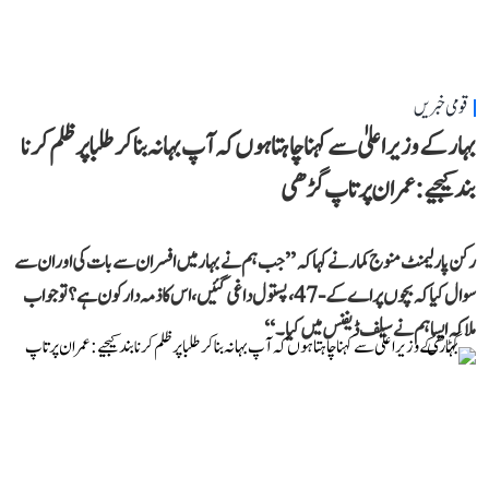
قومی خبریں
بہار کے وزیر اعلیٰ سے کہنا چاہتا ہوں کہ آپ بہانہ بنا کر طلبا پر ظلم کرنا
بند کیجیے: عمران پرتاپ گڑھی
رکن پارلیمنٹ منوج کمار نے کہا کہ ’’جب ہم نے بہار میں افسران سے بات کی اور ان سے
سوال کیا کہ بچوں پر اے کے-47، پستول داغی گئیں، اس کا ذمہ دار کون ہے؟ تو جواب
ملا کہ ایسا ہم نے سیلف ڈیفنس میں کیا۔‘‘