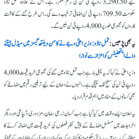
لیے 3,290.50 روپے فی ٹن کی رقم مقرر ہے۔ اس کے علاوہ تمل ناڈو
حکومت 709.50 روپے فی ٹن اضافی ترغیب دے گی۔ اس طرح گنے کے کاشت
کاروں کو مجموعی طور پر 4,000 روپے فی ٹن ملیں گے۔
یہ بھی پڑھیں :
تمل ناڈو: وزیر اعلیٰ وجے نے کامن ویلتھ گیمز میں میڈل جیتنے
والے ایتھلیٹس کو اعزاز سے نوازا
وزیر اعلیٰ نے کہا کہ یہ پہلی بار ہے جب تمل ناڈو میں گنے کی مجموعی خرید قیمت 4,000
روپے فی ٹن کی سطح تک پہنچی ہے۔ انہوں نے دھان کے لیے ترغیبی رقم میں اضافے کو
بھی کسانوں کے مفاد میں اہم قدم قرار دیا۔
یہ اعلان ایسے وقت میں کیا گیا ہے جب کسان زرعی سامان، مزدوری، آبپاشی اور دیگر
اخراجات میں مسلسل اضافے کے پیش نظر فصلوں کی خرید قیمت میں اضافہ کرنے کا
مطالبہ کر رہے ہیں۔ ریاستی حکومت کا کہنا ہے کہ وہ کسان برادری کے مفادات کے تحفظ