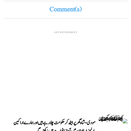
Comment(s)
ADVERTISEMENT
مودی-شاہ گھر پر بیٹھ کر حکومت چلا رہے ہیں اور ہمارے اراکین