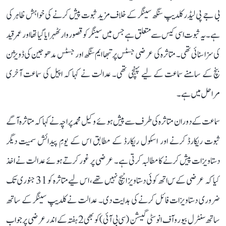
بی جے پی لیڈر کلدیپ سنگھ سینگر کے خلاف مزید ثبوت پیش کرنے کی خواہش ظاہر کی
ہے۔ یہ ثبوت اسی کیس سے متعلق ہے جس میں سینگر کو قصوروار ٹھہرایا گیا تھا اور عمر قید
کی سزا سنائی تھی۔ متاثرہ کی عرضی جسٹس پرتبھا ایم سنگھ اور جسٹس مدھو جین کی ڈویژن
بنچ کے سامنے سماعت کے لیے پہنچی تھی۔ عدالت نے کہا کہ اپیل کی سماعت آخری
مراحل میں ہے۔
سماعت کے دوران متاثرہ کی طرف سے پیش ہوئے وکیل محمد پراچہ نے کہا کہ متاثرہ آگے
ثبوت ریکارڈ کرنے اور اسکول ریکارڈ کے مطابق اس کے یومِ پیدائش سمیت دیگر
دستاویزات پیش کرنے کا مطالبہ کرتی ہے۔ عرضی پر غور کرتے ہوئے عدالت نے اخذ
کیا کہ عرضی کےس اتھ کوئی دستاویز اٹیچ نہیں تھے، اس لیے متاثرہ کو 31 جنوری تک
ضروری دستاویزات فائل کرنے کی ہدایت دی۔ عدالت نے کلدیپ سینگر کے ساتھ
ساتھ سنٹرل بیورو آف انوسٹی گیشن (سی بی آئی) کو بھی 2 ہفتہ کے اندر عرضی پر جواب