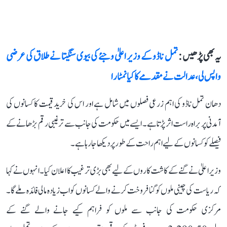
یہ بھی پڑھیں :
تمل ناڈو کے وزیر اعلیٰ وجئے کی بیوی سنگیتا نے طلاق کی عرضی
واپس لی، عدالت نے مقدمے کا کیا نمٹارا
دھان تمل ناڈو کی اہم زرعی فصلوں میں شامل ہے اور اس کی خرید قیمت کا کسانوں کی
آمدنی پر براہ راست اثر پڑتا ہے۔ ایسے میں حکومت کی جانب سے ترغیبی رقم بڑھانے کے
فیصلے کو کسانوں کے لیے اہم راحت کے طور پر دیکھا جا رہا ہے۔
وزیر اعلیٰ نے گنے کے کاشت کاروں کے لیے بھی بڑی ترغیب کا اعلان کیا۔ انہوں نے کہا
کہ ریاست کی چینی ملوں کو گنا فروخت کرنے والے کسانوں کو اب زیادہ مالی فائدہ ملے گا۔
مرکزی حکومت کی جانب سے ملوں کو فراہم کیے جانے والے گنے کے