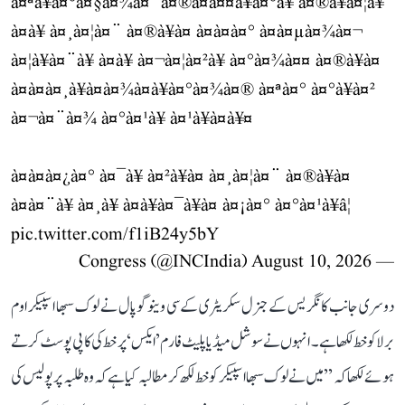
à¤ªà¥à¤°à¤§à¤¾à¤¨à¤®à¤à¤¤à¥à¤°à¥ à¤®à¥à¤¦à¥
à¤­à¥ à¤¸à¤¦à¤¨ à¤®à¥à¤ à¤à¤à¤° à¤à¤µà¤¾à¤¬
à¤¦à¥à¤¨à¥ à¤à¥ à¤¬à¤¦à¤²à¥ à¤°à¤¾à¤¤ à¤®à¥à¤
à¤à¤à¤¸à¥à¤à¤¾à¤à¥à¤°à¤¾à¤® à¤ªà¤° à¤°à¥à¤²
à¤¬à¤¨à¤¾ à¤°à¤¹à¥ à¤¹à¥à¤à¥¤
à¤à¤à¤¿à¤° à¤¯à¥ à¤²à¥à¤ à¤¸à¤¦à¤¨ à¤®à¥à¤
à¤à¤¨à¥ à¤¸à¥ à¤à¥à¤¯à¥à¤ à¤¡à¤° à¤°à¤¹à¥â¦
pic.twitter.com/f1iB24y5bY
August 10, 2026
— Congress (@INCIndia)
دوسری جانب کانگریس کے جنرل سکریٹری کے سی وینوگوپال نے لوک سبھا اسپیکر اوم
برلا کو خط لکھا ہے۔ انہوں نے سوشل میڈیا پلیٹ فارم ’ایکس‘ پر خط کی کاپی پوسٹ کرتے
ہوئے لکھا کہ ’’میں نے لوک سبھا اسپیکر کو خط لکھ کر مطالبہ کیا ہے کہ وہ طلبہ پر پولیس کی