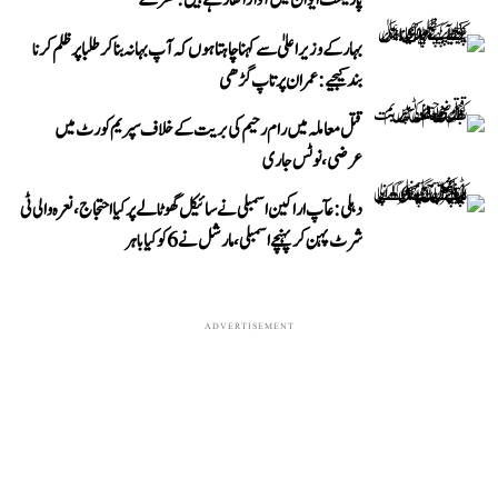
پارلیمنٹ ایوان میں آواز اٹھا رہے ہیں: کھڑگے
بہار کے وزیر اعلیٰ سے کہنا چاہتا ہوں کہ آپ بہانہ بنا کر طلبا پر ظلم کرنا
بند کیجیے: عمران پرتاپ گڑھی
قتل معاملہ میں رام رحیم کی بریت کے خلاف سپریم کورٹ میں
عرضی، نوٹس جاری
دہلی: عآپ اراکین اسمبلی نے سائیکل گھوٹالے پر کیا احتجاج، نعرہ والی ٹی
شرٹ پہن کر پہنچے اسمبلی، مارشل نے 6 کو کیا باہر
ADVERTISEMENT