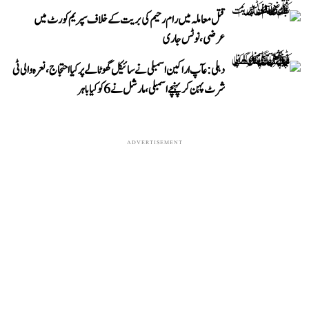
قتل معاملہ میں رام رحیم کی بریت کے خلاف سپریم کورٹ میں
عرضی، نوٹس جاری
دہلی: عآپ اراکین اسمبلی نے سائیکل گھوٹالے پر کیا احتجاج، نعرہ والی ٹی
شرٹ پہن کر پہنچے اسمبلی، مارشل نے 6 کو کیا باہر
ADVERTISEMENT