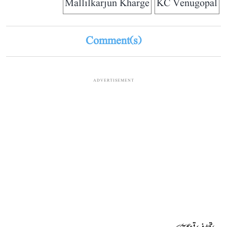
Mallilkarjun Kharge
KC Venugopal
Comment(s)
ADVERTISEMENT