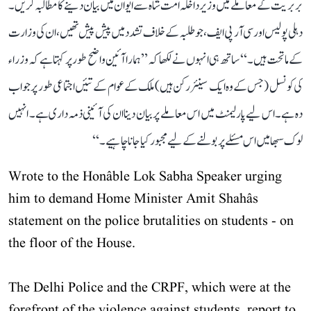
بربریت کے معاملے میں وزیر داخلہ امت شاہ سے ایوان میں بیان دینے کا مطالبہ کریں۔
دہلی پولیس اور سی آر پی ایف، جو طلبہ کے خلاف تشدد میں پیش پیش تھیں، ان کی وزارت
کے ماتحت ہیں۔‘‘ ساتھ ہی انہوں نے لکھا کہ ’’ہمارا آئین واضح طور پر کہتا ہے کہ وزراء
کی کونسل (جس کے وہ ایک سینئر رکن ہیں) ملک کے عوام کے تئیں اجتماعی طور پر جواب
دہ ہے۔ اس لیے پارلیمنٹ میں اس معاملے پر بیان دینا ان کی آئینی ذمہ داری ہے۔ انہیں
لوک سبھا میں اس مسئلے پر بولنے کے لیے مجبور کیا جانا چاہیے۔‘‘
Wrote to the Honâble Lok Sabha Speaker urging
him to demand Home Minister Amit Shahâs
statement on the police brutalities on students - on
the floor of the House.
The Delhi Police and the CRPF, which were at the
forefront of the violence against students, report to