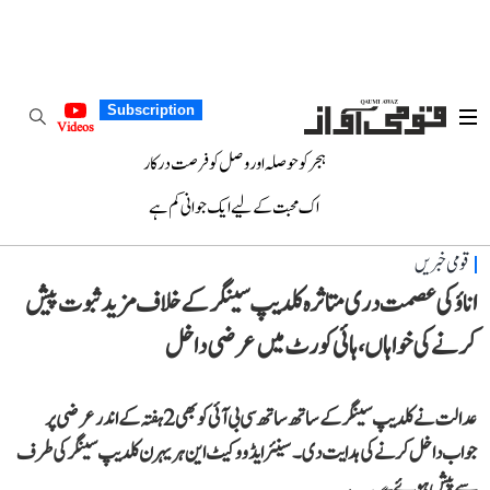
Subscription
Videos
ہجر کو حوصلہ اور وصل کو فرصت درکار
اک محبت کے لیے ایک جوانی کم ہے
قومی خبریں
اناؤ کی عصمت دری متاثرہ کلدیپ سینگر کے خلاف مزید ثبوت پیش
کرنے کی خواہاں، ہائی کورٹ میں عرضی داخل
عدالت نے کلدیپ سینگر کے ساتھ ساتھ سی بی آئی کو بھی 2 ہفتہ کے اندر عرضی پر
جواب داخل کرنے کی ہدایت دی۔ سینئر ایڈووکیٹ این ہریہرن کلدیپ سینگر کی طرف
سے پیش ہوئے۔