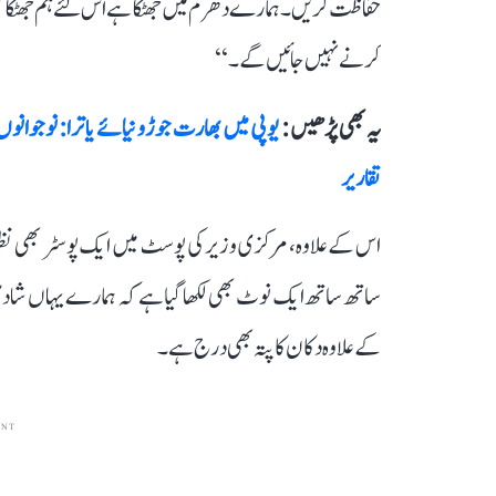
حفاظت کریں۔ ہمارے دھرم میں جھٹکا ہے اس لئے ہم جھٹکا گو
کرنے نہیں جائیں گے۔‘‘
یہ بھی پڑھیں :
یوپی میں بھارت جوڑو نیائے یاترا: نوجوان
تقاریر
اس کے علاوہ، مرکزی وزیر کی پوسٹ میں ایک پوسٹر بھی نظر
ساتھ ساتھ ایک نوٹ بھی لکھا گیا ہے کہ ہمارے یہاں شادی 
کے علاوہ دکان کا پتہ بھی درج ہے۔
ENT