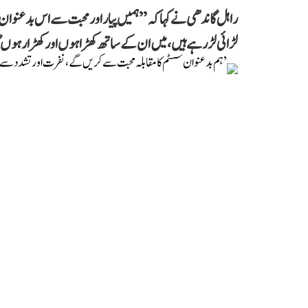
راہل گاندھی نے کہا کہ ’’ہمیں پیار اور محبت سے اس بدعنوان س
لڑائی لڑ رہے ہیں، میں ان کے ساتھ کھڑا ہوں اور کھڑا رہوں 