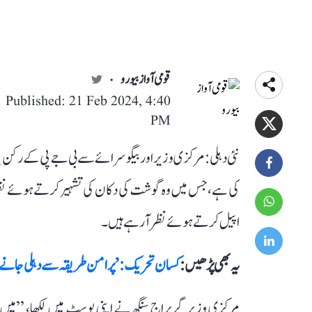
قومی آواز بیورو
Published: 21 Feb 2024, 4:40
PM
نئی دہلی: مرکزی وزیر اور بیگوسرائے سے بی جے پی کے رکن 
کی ہے، جس میں وہ گوشت کی دکان کی تشہیر کرتے ہوئے نظ
اپیل کرتے ہوئے نظر آ رہے ہیں۔
یہ بھی پڑھیں :
کسان تحریک: ’پرامن طریقہ سے دہلی جانے دی
مرکزی وزیر گریراج سنگھ نے اپنی پوسٹ میں لکھا، ’’میں