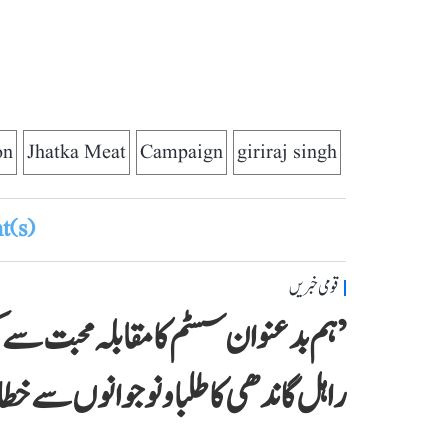
on
Jhatka Meat
Campaign
giriraj singh
(s)
قومی خبریں
’ہم بدعنوان سسٹم کا مقابلہ محبت سے
راہل گاندھی کا طلبا و نوجوانوں سے خ