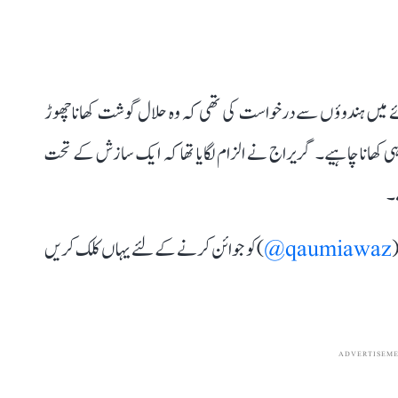
ائے میں ہندوؤں سے درخواست کی تھی کہ وہ حلال گوشت کھانا چھوڑ
ی کھانا چاہیے۔ گریراج نے الزام لگایا تھا کہ ایک سازش کے تحت
ے۔
(
qaumiawaz@
) کو جوائن کرنے کے لئے یہاں کلک کریں
ADVERTISEM