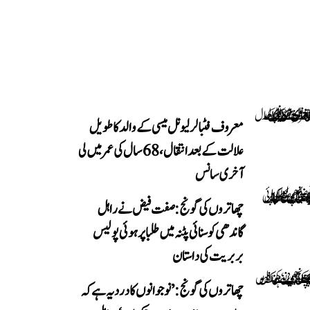
معروف فٹبالر لیونل میسی کے والد کا طویل
علالت کے بعد انتقال، 68 سال کی عمر میں لی
آخری سانس
چھاتروں کی گونج: صفت فیض نے راہل
گاندھی کو سنائی پٹنہ میں طلبا پر ہوئی پولیس
بربریت کی داستان
چھاتروں کی گونج: ’نوجوانوں کا درد یہ ہے کہ