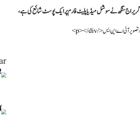
گریراج سنگھ نے سوشل میڈیا پلیٹ فارم پر ایک پوسٹ شائع کی ہے،
ar