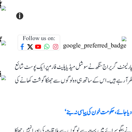
i
Follow us on:
پارلیمنٹ گریراج سنگھ نے سوشل میڈیا پلیٹ فارم پر ایک پوسٹ شائع
ر آ رہے ہیں۔ اس کے ساتھ ہی وہ لوگوں سے جھٹکا گوشت کھانے کی
ا جائے، حکومت خون کی پیاسی نہ بنے‘
 نے بیگوسرائے میں بہت سے لوگوں سے ملاقات کی اور انہیں جھٹکا