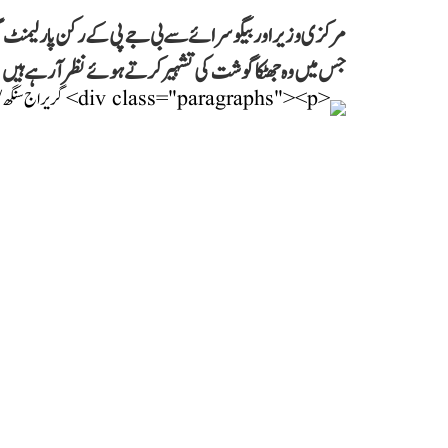
مرکزی وزیر اور بیگوسرائے سے بی جے پی کے رکن پارلیمنٹ 
جس میں وہ جھٹکا گوشت کی تشہیر کرتے ہوئے نظر آ رہے ہیں