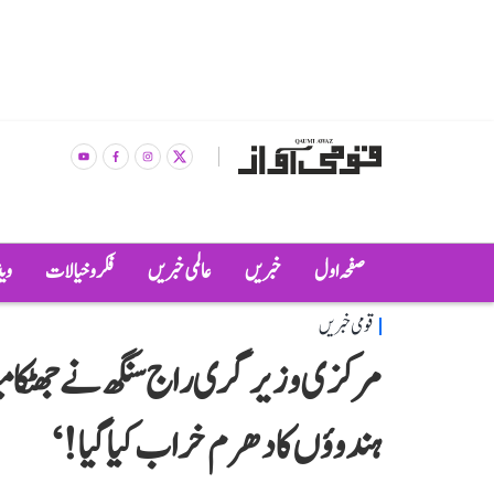
صفحہ اول
خبریں
عالمی خبریں
فکر و خیالات
وی
قومی خبریں
مرکزی وزیر گری راج سنگھ نے جھٹکا می
ہندوؤں کا دھرم خراب کیا گیا!‘