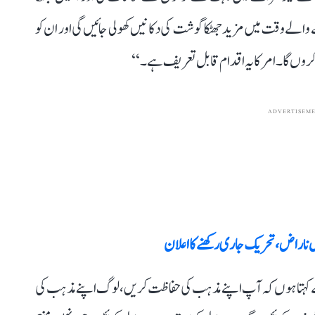
لے وقت میں مزید جھٹکا گوشت کی دکانیں کھولی جائیں گی اور ان کو
کروں گا۔ امر کا یہ اقدام قابل تعریف ہے۔‘‘
ADVERTISEM
ٹل ناراض، تحریک جاری رکھنے کا اعلان
 سے کہتا ہوں کہ آپ اپنے مذہب کی حفاظت کریں، لوگ اپنے مذہب کی