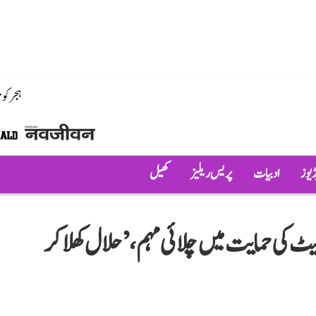
ہجر کو
ڈیوز
ادبیات
پریس ریلیز
کھیل
ٹ کی حمایت میں چلائی مہم، ’حلال کھلا کر