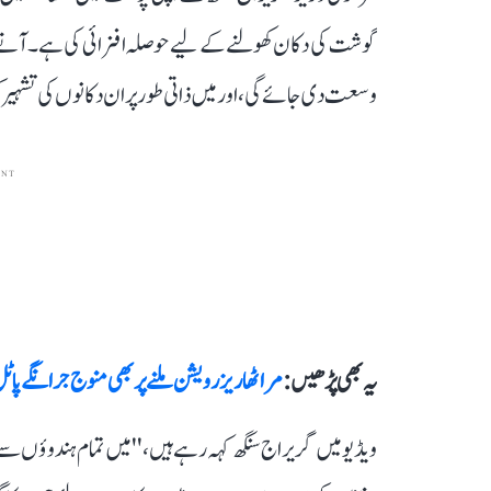
گوشت کی دکان کھولنے کے لیے حوصلہ افزائی کی ہے۔ آنے وا
وسعت دی جائے گی، اور میں ذاتی طور پر ان دکانوں کی تشہیر 
ENT
یہ بھی پڑھیں :
مراٹھا ریزرویشن ملنے پر بھی منوج جرانگے پا
ویڈیو میں گریراج سنگھ کہہ رہے ہیں، ''میں تمام ہندوؤں