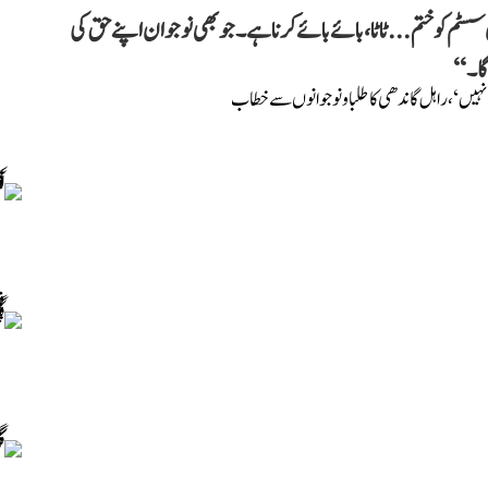
سٹم کو ختم... ٹاٹا، بائے بائے کرنا ہے۔ جو بھی نوجوان اپنے حق کی
گا۔‘‘