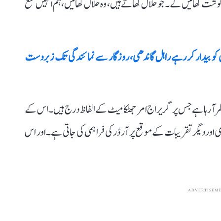
شت کھائیں گے۔ جو حلال کھاتے ہیں، وہ حلال کھائیں، ہم انہیں منع
وں کو بیدار کر رہے راہل گاندھی، روزگار سے نمائندگی تک زبردست
 آ رہا ہے جس پر گریراج امر جھٹکا میٹ کے الفاظ درج ہیں۔ اس کے
اور دیگر تقریبات کے موقع پر آرڈر کی فراہمی کی جاتی ہے۔ اور اس
ADVERTISEM