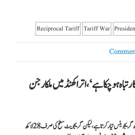
Reciprocal Tariff
Tariff War
Preside
Comment
ار تباہ ہو چکا ہے‘، اتراکھنڈ میں ملکارجن
کانگریس صدر کھڑگے نے کہا کہ ’’ہندوستان ہر سال 50 لاکھ گریجویٹس تیار کرتا ہے، لیکن گریجویٹ سطح کی صرف 28 لاکھ