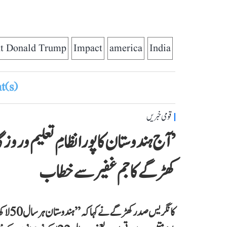
nt Donald Trump
Impact
america
India
(s)
قومی خبریں
’آج ہندوستان کا پورا نظامِ تعلیم و روزگ
کھڑگے کا جم غفیر سے خطاب