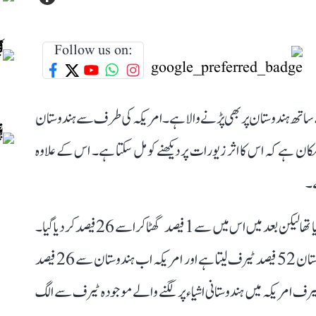
Follow us on:
ے ساتھ ہندوستان پر بھی پڑنے والا ہے۔ امریکہ کی طرف سے ہندوستان
 ہو گیا۔ امکان ہے کہ اس کا اثر زیورات پر دیکھنے کو مل سکتا ہے۔ اس کے علاوہ
ے۔
امریکہ نے ہندوستان پر پہلے 27 فیصد درآمداتی ٹیرف عائد کیا تھا لیکن بعد میں اس میں سے 1 فیصد گھٹا کر اسے 26 فیصد کر دیا گیا۔
ٹرمپ کی طرف سے پیش کیے گئے چارٹ کے مطابق ہندوستان 52 فیصد ٹیرف لیتا ہے اور امریکہ اب ہندوستان سے 26 فیصد
ایتی جوابی ٹیرف وصول کرے گا۔ یہ 26 فیصد ٹیرف امریکہ میں ہندوستانی اشیاء پر لگنے والے موجودہ ٹیرف سے الگ