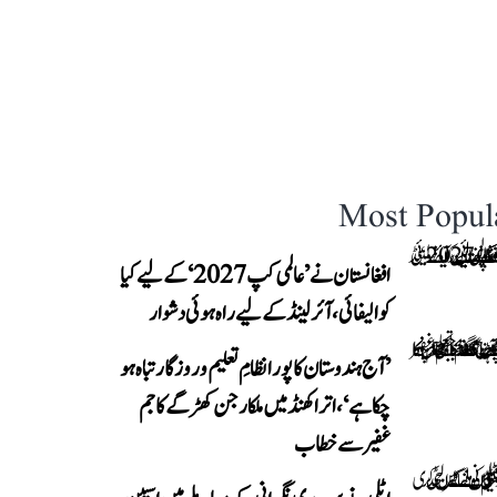
Most Popul
افغانستان نے ’عالمی کپ 2027‘ کے لیے کیا
کوالیفائی، آئرلینڈ کے لیے راہ ہوئی دشوار
’آج ہندوستان کا پورا نظامِ تعلیم و روزگار تباہ ہو
چکا ہے‘، اتراکھنڈ میں ملکارجن کھڑگے کا جم
غفیر سے خطاب