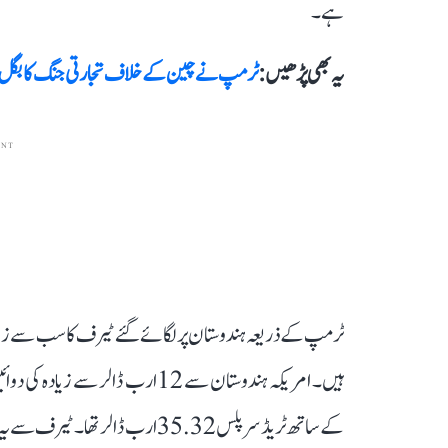
ہے۔
یہ بھی پڑھیں :
ٹرمپ نے چین کے خلاف تجارتی جنگ کا بگل پھونکا! درآمدی اشیاء پ
ENT
ٹرمپ کے ذریعہ ہندوستان پر لگائے گئے ٹیرف کا سب سے زیادہ
کے ساتھ ٹریڈ سرپلس 35.32 ارب ڈالر تھا۔ ٹیرف سے یہ سرپلس کم ہو سکتا ہے۔