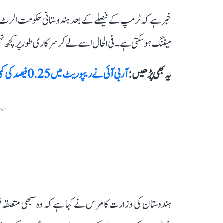
خبر ہے کہ ٹرمپ کے فیصلے کے بعد ہندوستانی حکومت الرٹ م
میٹنگ ہو سکتی ہے۔ فی الحال اسے لے کر سرکاری طور پر کچھ نہ
یہ بھی پڑھیں :
آر بی آئی نے ریپو ریٹ میں 0.25 فیصد کی کمی کر کے 6 فیصد کیا، قرض، ای ایم آئی اور فکسڈ ڈپازٹ پر کیا ہوگا اثر؟
ENT
ہندوستان کی وزارت کامرس نے کہا ہے کہ وہ سبھی متعلقہ 