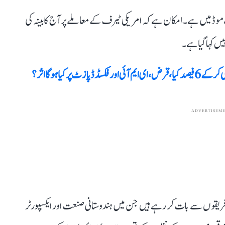
وڈ میں ہے۔ امکان ہے کہ امریکی ٹیرف کے معاملے پر آج کابینہ کی
یں کہا گیا ہے۔
ADVERTISEM
فریقوں سے بات کر رہے ہیں جن میں ہندوستانی صنعت اور ایکسپورٹر