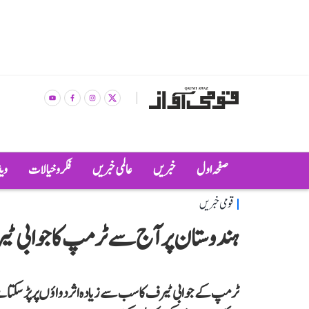
صفحہ اول
خبریں
عالمی خبریں
فکر و خیالات
وی
قومی خبریں
ہندوستان پر آج سے ٹرمپ کا جوابی ٹیرف 
ٹرمپ کے جوابی ٹیرف کا سب سے زیادہ اثر دواؤں پر پڑ سکتا