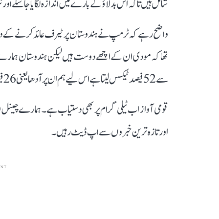
شامل ہیں تاکہ اس بدلاؤ کے بارے میں اندازہ لگایا جا سکے اور
واضح رہے کہ ٹرمپ نے ہندوستان پر ٹیرف عائد کرنے کے دورا
تھا کہ مودی ان کے اچھے دوست ہیں لیکن ہندوستان ہمارے
سے 52 فیصد ٹیکس لیتا ہے اس لیے ہم ان پر آدھا یعنی 26 فیصد ٹیکس لگائیں گے۔‘‘
قومی آواز اب ٹیلی گرام پر بھی دستیاب ہے۔ ہمارے چینل 
اور تازہ ترین خبروں سے اپ ڈیٹ رہیں۔
ENT