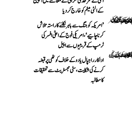
اٹلی نے سرحدی نگرانی کے معاملے میں اسپین
کے الٹی میٹم کو خارج کر دیا
’امریکہ کو جنگ سے باہر نکلنے کا راستہ تلاش
کرنا چاہیے‘، امریکی فوج کے اعلیٰ افسر کی
ٹرمپ کے قریبیوں سے اپیل
اداکار راجپال یادو کے خلاف کوٹھی پر قبضہ
کرنے کی شکایت، سٹی مجسٹریٹ سے تحقیقات
کا مطالبہ