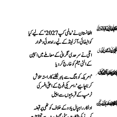
افغانستان نے ’عالمی کپ 2027‘ کے لیے کیا
کوالیفائی، آئرلینڈ کے لیے راہ ہوئی دشوار
اٹلی نے سرحدی نگرانی کے معاملے میں اسپین
کے الٹی میٹم کو خارج کر دیا
’امریکہ کو جنگ سے باہر نکلنے کا راستہ تلاش
کرنا چاہیے‘، امریکی فوج کے اعلیٰ افسر کی
ٹرمپ کے قریبیوں سے اپیل
اداکار راجپال یادو کے خلاف کوٹھی پر قبضہ
کرنے کی شکایت، سٹی مجسٹریٹ سے تحقیقات