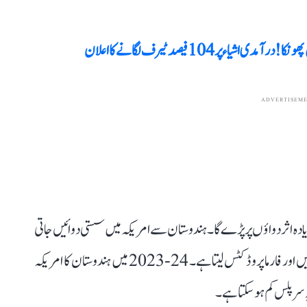
ر 104 فیصد ٹیرف لگانے کا اعلان
ADVERTISEM
 اثر دواؤں پر پڑے گا۔ ہندوستان سے امریکہ میں سستی دوائیں جاتی
ہیں۔ امریکہ ہندوستان سے 12 ارب ڈالر سے زیادہ کی دوائیں اور فارما پروڈکٹس لیتا ہے۔ 24-2023 میں ہندوستان کا امریکہ