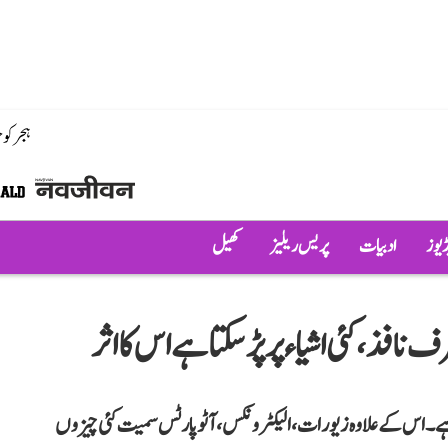
ہجر کو
ڈیوز
ادبیات
پریس ریلیز
کھیل
نافذ، کئی اشیاء پر پڑ سکتا ہے اس کا اثر
 ہے۔ اس کے علاوہ زیورات، الیکٹرونکس، آٹو پارٹس سمیت کئی چیزوں