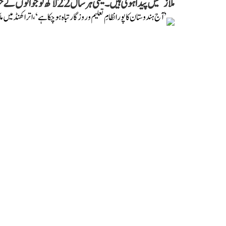
ملازمتیں پیدا ہوتی ہیں۔ یعنی ہر سال 22 لاکھ نوجوانوں کے خواب شروع میں ہی ٹوٹ جاتے ہیں۔‘‘