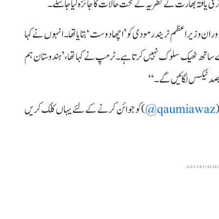
 ترقی یافتہ بھارت کے نظریہ کے تحت حالات کا جائزہ لیا جا سکے۔
ن وزیر اعظم نریندر مودی کو ’اچھا دوست‘ بتایا تھا۔ انہوں نے کہا
 ساتھ ٹھیک سلوک نہیں کرتا ہے۔ ٹرمپ نے کہا تھا، ’ہندوستان ہم
(
qaumiawaz@
) کو جوائن کرنے کے لئے یہاں کلک کریں
ADVERTISEM