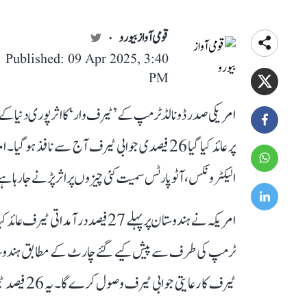
قومی آواز بیورو
Published: 09 Apr 2025, 3:40
PM
امریکی صدر ڈونالڈ ٹرمپ کے ’ٹیرف وار‘ کا اثر پوری دنیا ک
پر عائد کیا گیا 26 فیصدی جوابی ٹیرف آج سے نافذ
الیکٹرونکس، آٹو پارٹس سمیت کئی چیزوں پر اثر پڑنے جا رہا ہ
ٹیرف کا رع