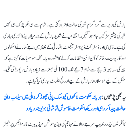
بارش کی وجہ سے گروگرام شہر کی حالت ابتر ہوگئی ہے۔ شام سے ہی افکو چوک ہی نہیں
شہر کی بیشتر سڑکیں جام ہوگئیں۔ انتظامیہ نے شدید بارش کے درمیان ایڈوائزری جاری
کی ہے۔ ڈی سی اور ڈسٹرکٹ ڈیزاسٹر مینجمنٹ اتھارٹی کے چیئرمین اجے کمار نے اسکولوں
اور کارپوریٹ دفاتر کو آن لائن انتظامات کرنے کا مشورہ دیا۔ محکمہ موسمیات کا کہنا ہے کہ
پیر کی سہ پہر 3 بجے سے شام 7 بجے تک 100 ملی میٹر سے زیادہ بارش ریکارڈ کی گئی۔
منگل کے لیے موسلا دھار بارش کے لیے اورنج ایلرٹ جاری کیا گیا ہے۔
یہ بھی پڑھیں :
ہریانہ حکومت لاکھوں کیوسک پانی چھوڑ کر دہلی میں سیلاب والی
حالت پیدا کر رہی اور ریکھا حکومت خاموش تماشائی: دیویندر یادو
کانگریس لیڈر رندیپ سرجے والا نے مہاجم کی ویڈیو سوشل میڈیا پلیٹ فارم ایکس پر شیئر