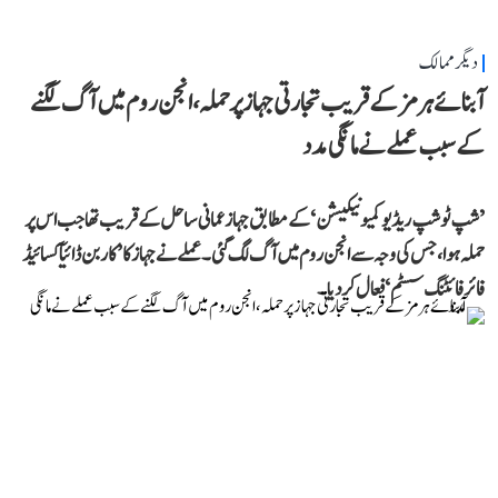
دیگر ممالک
آبنائے ہرمز کے قریب تجارتی جہاز پر حملہ، انجن روم میں آگ لگنے
کے سبب عملے نے مانگی مدد
’شپ ٹو شپ ریڈیو کمیونیکیشن‘ کے مطابق جہاز عمانی ساحل کے قریب تھا جب اس پر
حملہ ہوا، جس کی وجہ سے انجن روم میں آگ لگ گئی۔ عملے نے جہاز کا ’کاربن ڈائیآکسائیڈ
فائر فائٹنگ سسٹم‘ فعال کر دیا۔