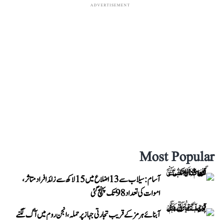
ADVERTISEMENT
Most Popular
آسام: سیلاب سے 13 اضلاع میں 15 لاکھ سے زائد افراد متاثر،
اموات کی تعداد 98 تک پہنچ گئی
آبنائے ہرمز کے قریب تجارتی جہاز پر حملہ، انجن روم میں آگ لگنے