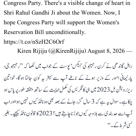
Congress Party. There's a visible change of heart in
Shri Rahul Gandhi Ji about the Women. Now, I
hope Congress Party will support the Women's
Reservation Bill unconditionally.
https://t.co/nSzH2C6Orf
August 8, 2026
— Kiren Rijiju (@KirenRijiju)
راہل گاندھی نے کرن رجیجو کی ’ایکس‘ پوسٹ کے جواب میں لکھا کہ ’’رجیجو جی،
پارلیمانی امور کے وزیر ہونے کے ناطے آپ سے بہتر یہ کون جانتا ہوگا، خواتین
ریزرویشن بل 2023 میں ہی کانگریس کی مکمل حمایت کے ساتھ متفقہ طور پر پاس ہو
چکا ہے۔ سوال یہ ہے کہ 3 سال گزر جانے کے بعد بھی وہ نافذ کیوں نہیں ہوا اور اب
آپ اسے حد بندی سے بلا وجہ کیوں جوڑنا چاہتے ہیں؟ 2023 کا قانون نافذ کیجیے۔ بغیر
کسی شرط کے۔‘‘