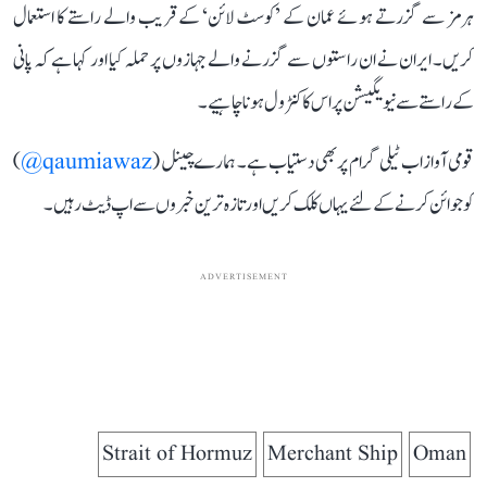
ہرمز سے گزرتے ہوئے عمان کے ’کوسٹ لائن‘ کے قریب والے راستے کا استعمال
کریں۔ ایران نے ان راستوں سے گزرنے والے جہازوں پر حملہ کیا اور کہا ہے کہ پانی
کے راستے سے نیویگیشن پر اس کا کنٹرول ہونا چاہیے۔
قومی آواز اب ٹیلی گرام پر بھی دستیاب ہے۔ ہمارے چینل (
qaumiawaz@
)
کو جوائن کرنے کے لئے یہاں کلک کریں اور تازہ ترین خبروں سے اپ ڈیٹ رہیں۔
ADVERTISEMENT
Strait of Hormuz
Merchant Ship
Oman