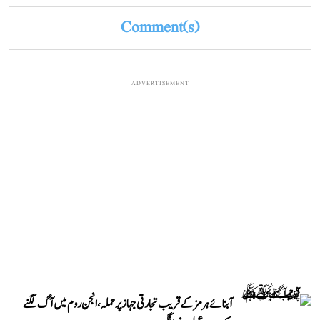
Comment(s)
ADVERTISEMENT
آبنائے ہرمز کے قریب تجارتی جہاز پر حملہ، انجن روم میں آگ لگنے