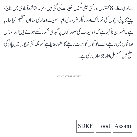
امدادی اہلکار، 8 کشتیاں اور کئی طبی ٹیمیں تعینات کی گئی ہیں، جبکہ متاثرہ آبادی میں اناج،
پینے کا پانی، بچوں کی خوراک اور دیگر ضروری اشیاء سمیت امدادی سامان تقسیم کیا جا رہا
ہے۔ افسران کا کہنا ہے کہ وہ سیلاب کی صورتحال پر گہری نظر رکھے ہوئے ہیں اور حساس
علاقوں میں رہنے والے لوگوں کو الرٹ رہنے کا مشورہ دیا ہے کیونکہ کئی ندیوں میں پانی کی
سطح میں مسلسل اتار چڑھاؤ جاری ہے۔
ADVERTISEMENT
SDRF
flood
Assam