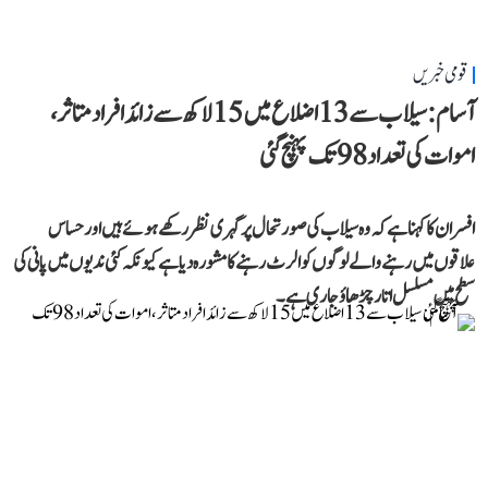
قومی خبریں
آسام: سیلاب سے 13 اضلاع میں 15 لاکھ سے زائد افراد متاثر،
اموات کی تعداد 98 تک پہنچ گئی
افسران کا کہنا ہے کہ وہ سیلاب کی صورتحال پر گہری نظر رکھے ہوئے ہیں اور حساس
علاقوں میں رہنے والے لوگوں کو الرٹ رہنے کا مشورہ دیا ہے کیونکہ کئی ندیوں میں پانی کی
سطح میں مسلسل اتار چڑھاؤ جاری ہے۔