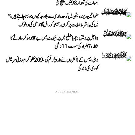
اموات کی تعداد 98 تک پہنچ گئی
’خواتین ریزرویشن بل کو حدبندی سے بلا وجہ کیوں جوڑنا چاہتے ہیں؟‘
بل کی بلا شرط حمایت پر کرن رجیجو کو راہل گاندھی کی دوٹوک
ہماچل پردیش: چمبا ضلع میں پرائیویٹ بس بے قابو ہوکر حادثے کا
شکار، 7 افراد کی موت، 11 زخمی
دہلی ایمس کے ڈاکٹروں نے تاریخ رقم کی، 209 کلوگرام وزنی مریض
کو دی نئی زندگی
ADVERTISEMENT