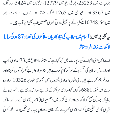
جورہاٹ میں 25259، چرائی دیو میں 12779، ناگاؤں میں 5424، درانگ
میں 3367 اور دھیماجی میں 1265 لوگ متاثر ہوئے ہیں۔ ریاست بھر
میں 10748.64 ہیکٹر رقبے پر پھیلی ہوئی کھڑی فصلیں اب بھی زیر آب ہیں۔
یہ بھی پڑھیں :
آسام میں سیلاب کی تباہ کاریاں، ہلاکتوں کی تعداد 87 ہوئی، 11
لاکھ سے زائد افراد متاثر
اے ایس ڈی ایم اے کی رپورٹ میں کہا گیا ہے کہ متاثرہ اضلاع میں 73 امدادی کیمپ
اور امدادی سامان کی تقسیم کے مراکز کام کر رہے ہیں، جو ہزاروں بے گھر لوگوں کو پناہ اور
مدد فراہم کر رہے ہیں۔ فی الحال امدادی کیمپوں میں مجموعی طور پر 10326 افراد رہ
رہے ہیں جبکہ 6881 لوگوں کو امدادی مراکز کے ذریعے مدد مل رہی ہے۔ افسران نے
بتایا کہ جمعہ کی صبح گولا گھاٹ اور نمالی گڑھ میں دھنسیری (جنوب) ندی کے ساتھ ساتھ
شری بھومی ضلع میں کوشیارا ندی خطرے کے نشان سے اوپر بہہ رہی تھیں، حالانکہ کوئی