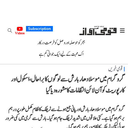
Subscription
Videos
ہجر کو حوصلہ اور وصل کو فرصت درکار
اک محبت کے لیے ایک جوانی کم ہے
قومی خبریں
گروگرام میں موسلادھار بارش سے لوگوں کا برا حال، اسکول اور
کارپوریٹ کو آن لائن انتظامات کا مشورہ دیا گیا
گروگرام میں موسلادھار بارش اور پانی جمع ہونے سے ٹریفک کا نظام مکمل طور پر درہم
برہم ہو گیا ہے۔ کئی علاقوں میں شدید ٹریفک جام ہوگیا۔ بارش سے گرمی میں کمی ضرور
ہوئی لیکن ٹریفک کا نظام درہم برہم ہوگیا۔