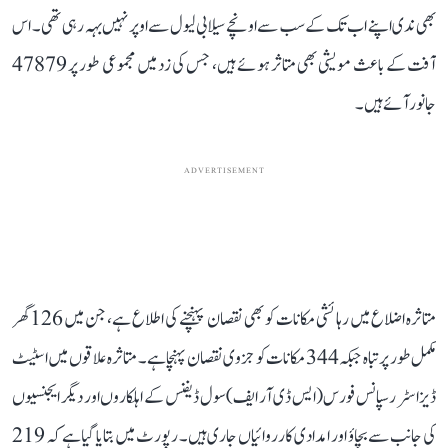
بھی ندی اپنے اب تک کے سب سے اونچے سیلابی لیول سے اوپر نہیں بہہ رہی تھی۔ اس
آفت کے باعث مویشی بھی متاثر ہوئے ہیں، جس کی زد میں مجموعی طور پر 47879
جانور آئے ہیں۔
ADVERTISEMENT
متاثرہ اضلاع میں رہائشی مکانات کو بھی نقصان پہنچنے کی اطلاع ہے، جن میں 126 گھر
مکمل طور پر تباہ جبکہ 344 مکانات کو جزوی نقصان پہنچا ہے۔ متاثرہ علاقوں میں اسٹیٹ
ڈیزاسٹر رسپانس فورس (ایس ڈی آر ایف) سول ڈیفنس کے اہلکاروں اور دیگر ایجنسیوں
کی جانب سے بچاؤ اور امدادی کارروائیاں جاری ہیں۔ رپورٹ میں بتایا گیا ہے کہ 219