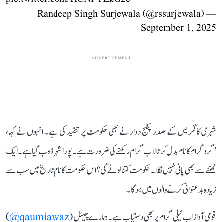
— Randeep Singh Surjewala (@rssurjewala)
September 1, 2025
ADVERTISEMENT
شہری کانگریس کے صدر پنکج دوار نے بھی حکومت پر تنقید کی ہے۔ انہوں نے کہا،
'گروگرام کا نام بدل کر تا لاب گرام رکھنے کی ضرورت ہے۔ پورا شہر ڈوب گیا ہے۔ ایک
گھنٹے سے بھی پانی نہیں نکلا۔ حکومت کتنا لوٹے گی؟ اس حکومت کا نام تاریخ میں سب سے
زیادہ بدعنوانی کرنے والوں میں ہوگا۔
قومی آواز اب ٹیلی گرام پر بھی دستیاب ہے۔ ہمارے چینل (
qaumiawaz@
)