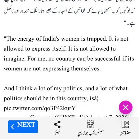
کہ لوگوں کو یہ سمجھایا جائے کہ خواتین کے اظہار کے بغیر ہمارا ملک محدود اور نامکمل
ہے۔‘‘
"The energy of India's women is trapped. It is not
allowed to express itself. It is not allowed to
imagine. For me, no country can be successful if its
women are not expressing themselves.
And I think a lot of my politics, and a lot of what
politics should be in this country, isâ¦
آبنائے ہرمز کے قریب
pic.twitter.com/qo3P42kurY
تجارتی جہاز پر حملہ، انجن
روم میں آگ لگنے کے سبب
August 7, 2026
— Congress (@INCIndia)
عملے نے مانگی مدد
NEXT
NEXT
NEXT
NEXT
قابل ذکر ہے کہ کانگریس اور اپوزیشن جماعتوں نے خواتین ریزرویشن بل کی حمایت کی
مضامین
مضامین
مضامین
مضامین
شیئر
شیئر
شیئر
شیئر
سبسکرائب نیوز پیپر
سبسکرائب نیوز پیپر
سبسکرائب نیوز پیپر
سبسکرائب نیوز پیپر