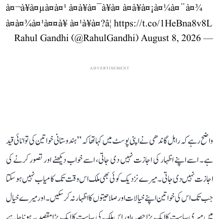
à¤¬à¥à¤µà¤à¤¹ à¤à¥à¤¯à¥à¤ à¤à¥à¤¡à¤¼à¤¨à¤¾
à¤à¤¾à¤¹à¤¤à¥ à¤¹à¥à¤?â¦
https://t.co/1HeBna8v8L
August 8, 2026
— Rahul Gandhi (@RahulGandhi)
ADVERTISEMENT
واضح رہے کہ راہل گاندھی نے اپنی پوسٹ میں کہا تھا کہ ’’ہندوستانی خواتین کی توانائی قید
ہے۔ اسے اپنے اظہار کی اجازت نہیں دی جاتی، اسے خواب دیکھنے اور تصور کرنے کی
اجازت نہیں دی جاتی۔ میرے نزدیک کوئی بھی ملک اس وقت تک کامیاب نہیں ہو سکتا
جب تک اس کی خواتین اپنے خیالات اور صلاحیتوں کا اظہار نہ کر سکیں۔ اور میرے خیال
میں میری سیاست کا ایک بڑا حصہ، اور اس ملک کی سیاست کا ایک بڑا مقصد یہ ہونا چاہیے