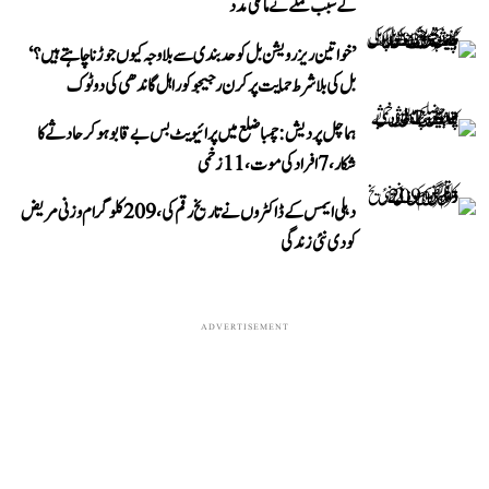
کے سبب عملے نے مانگی مدد
’خواتین ریزرویشن بل کو حدبندی سے بلا وجہ کیوں جوڑنا چاہتے ہیں؟‘
بل کی بلا شرط حمایت پر کرن رجیجو کو راہل گاندھی کی دوٹوک
ہماچل پردیش: چمبا ضلع میں پرائیویٹ بس بے قابو ہوکر حادثے کا
شکار، 7 افراد کی موت، 11 زخمی
دہلی ایمس کے ڈاکٹروں نے تاریخ رقم کی، 209 کلوگرام وزنی مریض
کو دی نئی زندگی
ADVERTISEMENT