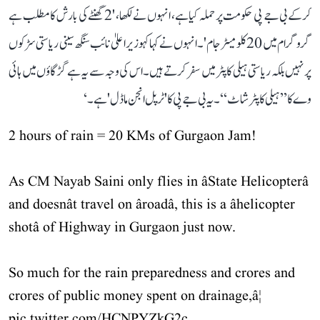
کرکے بی جے پی حکومت پر حملہ کیا ہے، انہوں نے لکھا، '2 گھنٹے کی بارش کا مطلب ہے
گروگرام میں 20 کلومیٹر جام'۔انہوں نے کہا کہوزیر اعلیٰ نائب سنگھ سینی ریاستی سڑکوں
پر نہیں بلکہ ریاستی ہیلی کاپٹر میں سفر کرتے ہیں۔ اس کی وجہ سے یہ ہے گڑگاؤں میں ہائی
وے کا ’’ہیلی کاپٹر شاٹ‘‘ ۔ یہ بی جے پی کا 'ٹرپل انجن ماڈل' ہے۔‘
2 hours of rain = 20 KMs of Gurgaon Jam!
As CM Nayab Saini only flies in âState Helicopterâ
and doesnât travel on âroadâ, this is a âhelicopter
shotâ of Highway in Gurgaon just now.
So much for the rain preparedness and crores and
crores of public money spent on drainage,â¦
pic.twitter.com/HCNPYZkG2c