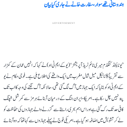
ہندوستانی تھے سوار، سفارت خانے نے جاری کیا بیان
ADVERTISEMENT
’یونائیٹڈ کنگڈم میری ٹائم ٹریڈ آپریشنز‘ (یو کے ایم ٹی او) نے کہا کہ انہیں عمان کے کمزار
سے تقریباً 8 ناٹیکل میل شمال مغرب میں ایک واقعے کی اطلاع ملی ہے۔ فوجی حکام نے یو
کے ایم ٹی او کو بتایا کہ ایک جہاز میں آگ لگ گئی تھی، حالانکہ آگ لگنے کی وجہ کا اب تک
پتہ نہیں چل سکا ہے۔ امریکا-ایران جنگ کے درمیان آبنائے ہرمز سے کمرشل شپنگ
کافی حد تک رک گئی ہے اور اس اہم بحری راستے سے گزرنے والے جہازوں کی حفاظت کو
لے کر تشویش میں اضافہ ہو گیا ہے۔ امریکی فوج نے پہلے جہازوں سے کہا تھا کہ وہ آبنائے