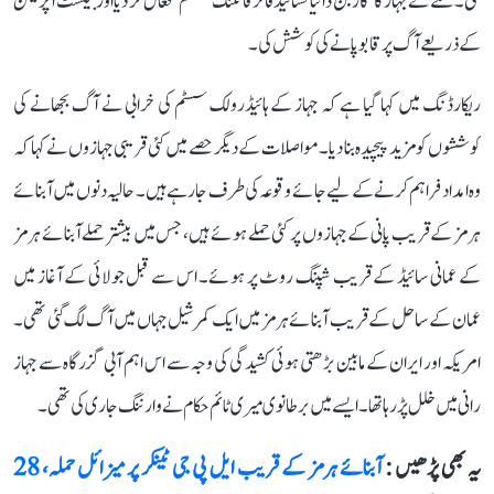
گئی۔ عملے نے جہاز کا ’کاربن ڈائیآکسائیڈ فائر فائٹنگ سسٹم‘ فعال کر دیا اور بیلسٹ آپریشن
کے ذریعے آگ پر قابو پانے کی کوشش کی۔
ریکارڈنگ میں کہا گیا ہے کہ جہاز کے ہائیڈرولک سسٹم کی خرابی نے آگ بجھانے کی
کوششوں کو مزید پیچیدہ بنا دیا۔ مواصلات کے دیگر حصے میں کئی قریبی جہازوں نے کہا کہ
وہ امداد فراہم کرنے کے لیے جائے وقوعہ کی طرف جا رہے ہیں۔ حالیہ دنوں میں آبنائے
ہرمز کے قریب پانی کے جہازوں پر کئی حملے ہوئے ہیں، جس میں بیشتر حملے آبنائے ہرمز
کے عمانی سائیڈ کے قریب شپنگ روٹ پر ہوئے۔ اس سے قبل جولائی کے آغاز میں
عمان کے ساحل کے قریب آبنائے ہرمز میں ایک کمرشیل جہاں میں آگ لگ گئی تھی۔
امریکہ اور ایران کے مابین بڑھتی ہوئی کشیدگی کی وجہ سے اس اہم آبی گزرگاہ سے جہاز
رانی میں خلل پڑ رہا تھا۔ ایسے میں برطانوی میری ٹائم حکام نے وارننگ جاری کی تھی۔
یہ بھی پڑھیں :
آبنائے ہرمز کے قریب ایل پی جی ٹینکر پر میزائل حملہ، 28