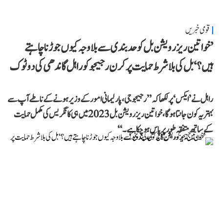
قومی خبریں
’خواتین ریزرویشن بل کو حدبندی سے بلا وجہ کیوں جوڑنا چاہتے
ہیں؟‘ بل کی بلا شرط حمایت پر کرن رجیجو کو راہل گاندھی کی دوٹوک
راہل نے ’ایکس‘ پر لکھا کہ ’’رجیجو جی، پارلیمانی امور کے وزیر ہونے کے ناطے آپ سے
بہتر یہ کون جانتا ہوگا، خواتین ریزرویشن بل 2023 میں ہی کانگریس کی مکمل حمایت
کے ساتھ متفقہ طور پر پاس ہو چکا ہے۔‘‘