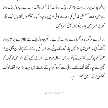
پرافکوچوک پر زبردست جام تھا۔ پیک اوقات یعنی جس وقت سب سے زیادہ ٹریفک رہتا
ہے اس وقت مسلسل بارش کی وجہ سے کافی طویل جام ہوگیا۔ سینکڑوں گاڑیاں ایک جگہ
کھڑی نظر آئیں یا بہت آہستہ چلتی نظر آئیں۔
بارش سے لوگوں کو گرمی سے راحت ملی ہے۔ لیکن وہ ٹریفک کے نظام سے پریشان ہو
گئے۔ کئی علاقوں میں سڑکیں چار فٹ تک پانی سے بھر گئیں۔ ہفتے کے پہلے دن یعنی پیر کو
عموماً افکوچوک پر گاڑیوں کی تعداد میں اضافہ ہوتا ہے۔ آدھے گھنٹے کے سفر میں لوگوں کو
تین سے چار گھنٹے لگ گئے۔ دہلی سے گروگرام کے راستے میں بہت بڑا جام تھا۔ لوگ
گھنٹوں ٹریفک میں پھنسے رہے۔
ADVERTISEMENT