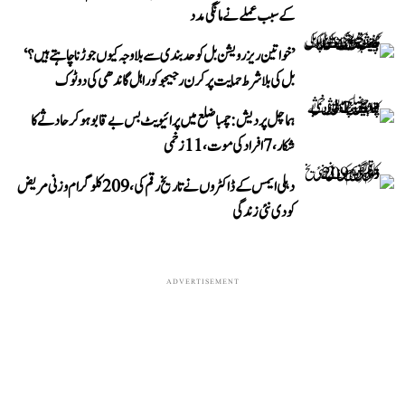
کے سبب عملے نے مانگی مدد
’خواتین ریزرویشن بل کو حدبندی سے بلا وجہ کیوں جوڑنا چاہتے ہیں؟‘
بل کی بلا شرط حمایت پر کرن رجیجو کو راہل گاندھی کی دوٹوک
ہماچل پردیش: چمبا ضلع میں پرائیویٹ بس بے قابو ہوکر حادثے کا
شکار، 7 افراد کی موت، 11 زخمی
دہلی ایمس کے ڈاکٹروں نے تاریخ رقم کی، 209 کلوگرام وزنی مریض
کو دی نئی زندگی
ADVERTISEMENT