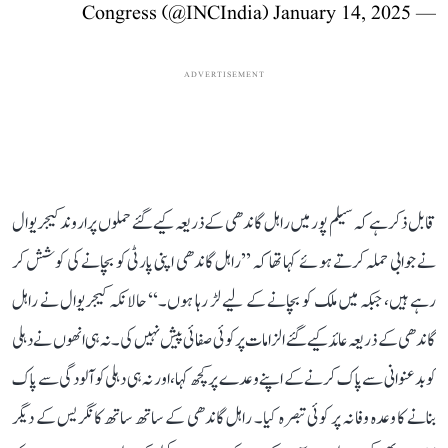
January 14, 2025
— Congress (@INCIndia)
ADVERTISEMENT
قابل ذکر ہے کہ سیلم پور میں راہل گاندھی کے ذریعہ کیے گئے حملوں پر اروند کیجریوال
نے جوابی حملہ کرتے ہوئے کہا تھا کہ ’’راہل گاندھی اپنی پارٹی کو بچانے کی کوشش کر
رہے ہیں، جبکہ میں ملک کو بچانے کے لیے لڑ رہا ہوں۔‘‘ حالانکہ کیجریوال نے راہل
گاندھی کے ذریعہ عائد کیے گئے الزامات پر کوئی صفائی پیش نہیں کی۔ نہ ہی انھوں نے دہلی
کو بدعنوانی سے پاک کرنے کے اپنے وعدے پر کچھ کہا، اور نہ ہی دہلی کو آلودگی سے پاک
بنانے کا وعدہ وفا نہ پر کوئی تبصرہ کیا۔ راہل گاندھی کے ساتھ ساتھ کانگریس کے دیگر