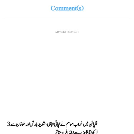
Comment(s)
ADVERTISEMENT
فلپائن میں خراب موسم نے مچائی تباہی، شدید بارش اور طوفان سے 3
لاکھ 80 ہزار سے زائد افراد متاثر