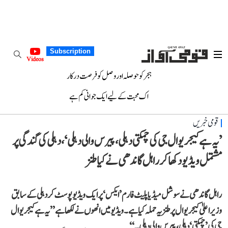
Subscription
Videos
ہجر کو حوصلہ اور وصل کو فرصت درکار
اک محبت کے لیے ایک جوانی کم ہے
قومی خبریں
’یہ ہے کیجریوال جی کی چمکتی دہلی، پیرس والی دہلی‘، دہلی کی گندگی پر
مشتمل ویڈیو دکھا کر راہل گاندھی نے کیا طنز
راہل گاندھی نے سوشل میڈیا پلیٹ فارم ’ایکس‘ پر ایک ویڈیو پوسٹ کر دہلی کے سابق
وزیر اعلیٰ کیجریوال پر طنزیہ حملہ کیا ہے۔ ویڈیو میں انھوں نے لکھا ہے ’’یہ ہے کیجریوال
جی کی ’چمکتی‘ دہلی، پیرس والی دہلی۔‘‘