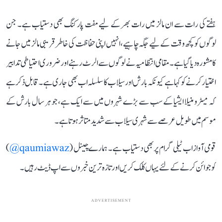
ہفتے کی رات سے ان مالز میں رات بھر کے لیے مفت پارکنگ بھی دستیاب ہے۔ جن
لوگوں کو کچھ وقت کے لیے جگہ چاہیے، انہیں اپنی حفاظت کی خاطر قریبی مالز میں جانے
کا مشورہ دیا گیا ہے۔ مقامی انتظامیہ نے لوگوں سے الرٹ رہنے اور ضروری احتیاطی تدابیر
اختیار کرنے کو کہا ہے کیونکہ بارش اور سیلاب کا سلسلہ اب بھی جاری ہے۔ قابل ذکر ہے
کہ میٹرو منیلا ایشیا کے سب سے بڑے شہروں میں سے ایک ہے، جو ہر سال بارش کے
موسم میں طویل عرصے سے شہری سیلاب سے شدید متاثر ہوتا ہے۔
قومی آواز اب ٹیلی گرام پر بھی دستیاب ہے۔ ہمارے چینل (
qaumiawaz@
)
کو جوائن کرنے کے لئے یہاں کلک کریں اور تازہ ترین خبروں سے اپ ڈیٹ رہیں۔
ADVERTISEMENT