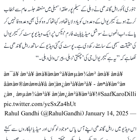
جنوری) کو راہل گاندھی نے دہلی کے سیلم پور حلقہ اسمبلی میں منعقد جلسہ عام سے خطاب
کرتے ہوئے کیجریوال کے وعدوں کو یاد دلایا تھا اور کہا تھا کہ وہ کوئی بھی وعدہ وفا نہیں کر
پائے۔ اب انھوں نے سوشل میڈیا پلیٹ فارم ’ایکس‘ پر ایک ویڈیو پوسٹ کر کیجریوال
کی حقیقت سبھی کے سامنے رکھ دی ہے۔ پوسٹ کی گئی ویڈیو کے ساتھ راہل گاندھی نے
لکھا ہے کہ ’’یہ ہے کیجریوال جی کی ’چمکتی‘ دہلی، پیرس والی دہلی۔‘‘
à¤¯à¥ à¤¹à¥ à¤à¥à¤à¤°à¥à¤µà¤¾à¤² à¤à¥ à¤à¥
âà¤à¤®à¤à¤¤à¥â à¤¦à¤¿à¤²à¥à¤²à¥ - à¤ªà¥à¤°à¤
¿à¤¸ à¤µà¤¾à¤²à¥ à¤¦à¤¿à¤²à¥à¤²à¥!
#SaafKaroDilli
pic.twitter.com/ycSxZa4hUt
January 14, 2025
— Rahul Gandhi (@RahulGandhi)
اس ویڈیو میں راہل گاندھی اپنے آس پاس موجود لوگوں اور میڈیا اہلکاروں سے کہتے