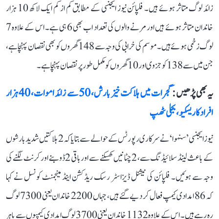
زائد لوگ متاثر ہوئے ہیں۔ فلپائن نیوز ایجنسی کے مطابق کم از کم ایک لاکھ 10 ہزار
خاندان متاثر ہوئے ہیں اور مرنے والوں کی تعداد اب بھی 6 ہی ہے۔ اس کے علاوہ 7
لوگ زخمی ہوئے ہیں۔ موسم کی خرابی کی وجہ سے 148 گھروں کو بھی نقصان پہنچا ہے،
جن میں سے 138 کو جزوی اور 10 گھروں کو مکمل طور پر نقصان پہنچا ہے۔
یہ بھی پڑھیں :
گجرات میں ہلاکت خیز بارش، 50 سے زائد اموات، 40 ہزار
افراد کا ریسکیو، بجلی ٹھپ
نیوز ایجنسی ’سنہوا‘ نے سرکاری رپورٹس کے حوالے سے بتایا کہ 2 ہلاکتیں شدید بارشوں
کے باعث لینڈ سلائیڈنگ سے، 2 چٹانیں کھسکنے سے اور باقی 2 ڈوبنے اور کرنٹ لگنے کی
وجہ سے ہوئیں۔ فلپائن کی نیشنل ڈیزاسٹر رسک ریڈکشن اینڈ مینجمنٹ کونسل نے کہا
کہ 86 امدادی کیمپ فعال کر دیے گئے ہیں، جہاں 2200 خاندان یعنی 7300 لوگ
رہ رہے ہیں۔ اس کے علاوہ 1132 خاندان یعنی 3700 لوگ امدادی کیمپوں سے باہر