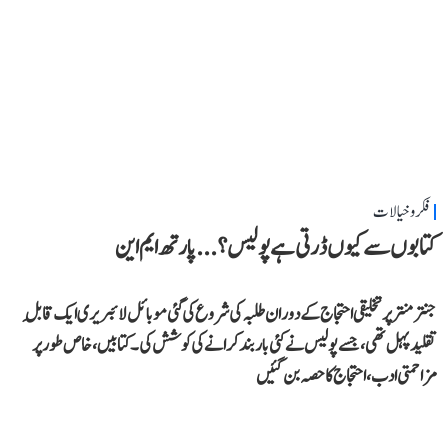
فکر و خیالات
کتابوں سے کیوں ڈرتی ہے پولیس؟...پارتھ ایم این
جنتر منتر پر تخلیقی احتجاج کے دوران طلبہ کی شروع کی گئی موبائل لائبریری ایک قابلِ
تقلید پہل تھی، جسے پولیس نے کئی بار بند کرانے کی کوشش کی۔ کتابیں، خاص طور پر
مزاحمتی ادب، احتجاج کا حصہ بن گئیں