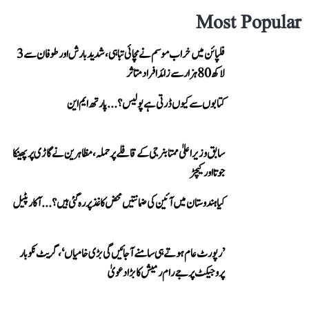
Most Popular
فلپائن میں خراب موسم نے مچائی تباہی، شدید بارش اور طوفان سے 3
لاکھ 80 ہزار سے زائد افراد متاثر
کتابوں سے کیوں ڈرتی ہے پولیس؟...پارتھ ایم این
سابق وزیر اعلیٰ ممتا بنرجی کے قافلے پر حملہ، مظاہرین نے گاڑی پر پھینکا
جوتا اور کیچڑ
کیا ہندوستان میں آئین کی ضمانتیں محض کاغذ پر رہ گئی ہیں؟...آکار پٹیل
’رپورٹ عام ہوتے ہی سامنے آ جائیں گی بڑی خامیاں‘، گریٹ نکوبار
پروجیکٹ پر جے رام رمیش کا بڑا دعویٰ