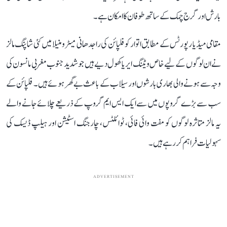
بارش اور گرج چمک کے ساتھ طوفان کا امکان ہے۔
مقامی میڈیا رپورٹس کے مطابق اتوار کو فلپائن کی راجدھانی میٹرو منیلا میں کئی شاپنگ مالز
نے ان لوگوں کے لیے خاص ویٹنگ ایریا کھول دیے ہیں جو شدید جنوب مغربی مانسون کی
وجہ سے ہونے والی بھاری بارشوں اور سیلاب کے باعث بے گھر ہوئے ہیں۔ فلپائن کے
سب سے بڑے گروپوں میں سے ایک ایس ایم گروپ کے ذریعے چلائے جانے والے
یہ مالز متاثرہ لوگوں کو مفت وائی فائی، ٹوائلٹس، چارجنگ اسٹیشن اور ہیلپ ڈیسک کی
سہولیات فراہم کر رہے ہیں۔
ADVERTISEMENT