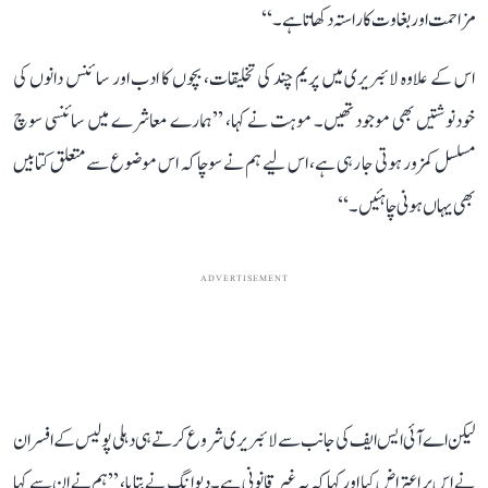
مزاحمت اور بغاوت کا راستہ دکھاتا ہے۔‘‘
اس کے علاوہ لائبریری میں پریم چند کی تخلیقات، بچوں کا ادب اور سائنس دانوں کی
خودنوشتیں بھی موجود تھیں۔ موہت نے کہا، ’’ہمارے معاشرے میں سائنسی سوچ
مسلسل کمزور ہوتی جا رہی ہے، اس لیے ہم نے سوچا کہ اس موضوع سے متعلق کتابیں
بھی یہاں ہونی چاہئیں۔‘‘
ADVERTISEMENT
لیکن اے آئی ایس ایف کی جانب سے لائبریری شروع کرتے ہی دہلی پولیس کے افسران
نے اس پر اعتراض کیا اور کہا کہ یہ غیر قانونی ہے۔ دیوانگ نے بتایا، ’’ہم نے ان سے کہا