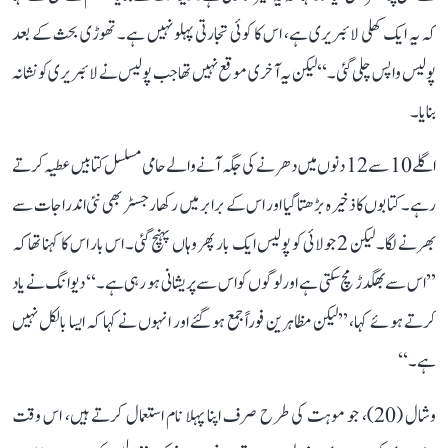
کہ یہ ایک کھلی لائبریری ہے، اس کا کوئی تجارتی پہلو نہیں ہے۔ تھوڑی بحث کے بعد
پولیس واپس چلی گئی۔‘‘ لیکن یہ آخری موقع نہیں تھا جب پولیس نے لائبریری کو نشانہ
بنایا۔
اگلے 10 سے 12 دنوں میں دھرنے کی جگہ آنے والے حامی مسلسل کتابیں عطیہ کرتے
رہے۔ کتابوں کا ذخیرہ بڑھتا گیا اور اس کے برابر میں رکھا رجسٹر بھی نئی اندراجات سے
بھرنے لگا۔ لیکن 2 جولائی کو پولیس ایک بار پھر وہاں پہنچ گئی۔ اس بار اس کا کہنا تھا کہ
’’اس سے بھگدڑ مچ سکتی ہے اور لوگوں کو اس سے پریشانی ہو رہی ہے۔‘‘ دیوانگ نے یاد
کرتے ہوئے کہا، ’’لیکن مظاہرین فوراً جمع ہو گئے اور انہوں نے کہا کہ ایسا بالکل نہیں
ہے۔‘‘
وشال (20)، جو موہت کی طرح صرف اپنا پہلا نام استعمال کرتے ہیں، اس وقت