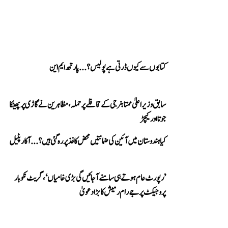
کتابوں سے کیوں ڈرتی ہے پولیس؟...پارتھ ایم این
سابق وزیر اعلیٰ ممتا بنرجی کے قافلے پر حملہ، مظاہرین نے گاڑی پر پھینکا
جوتا اور کیچڑ
کیا ہندوستان میں آئین کی ضمانتیں محض کاغذ پر رہ گئی ہیں؟...آکار پٹیل
’رپورٹ عام ہوتے ہی سامنے آ جائیں گی بڑی خامیاں‘، گریٹ نکوبار
پروجیکٹ پر جے رام رمیش کا بڑا دعویٰ