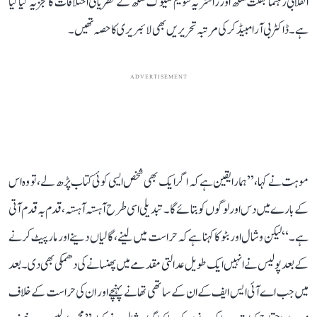
انقلابی رہنما بھگت سنگھ اور راشٹریہ سویم سیوک سنگھ کے نظریاتی اختلافات کا تجزیہ کیا گیا
ہے۔ ڈاکٹر بی آر امبیڈکر کی مرتبہ تحریریں بھی لائبریری کا حصہ تھیں۔
ADVERTISEMENT
موہت نے کہا، ’’ہمارا یقین ہے کہ اگر ایک بھی شخص ایسی کوئی کتاب پڑھ لے، تو وہ اس
کے بارے میں دس اور لوگوں کو بتائے گا۔ تبدیلی اسی طرح آہستہ آہستہ، قدم بہ قدم آتی
ہے۔‘‘ لیکن وشال اور بٹو کا کہنا ہے کہ حراست میں لینے، گالیاں دینے اور مارپیٹ کرنے
کے بعد پولیس نے انہیں ایک طویل عدالتی مقدمے میں پھنسانے کی دھمکی بھی دی۔ بعد
میں جب اے آئی ایس ایف کے ان کے ساتھی تھانے پہنچے اور ان کی حراست کے خلاف