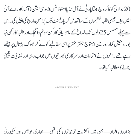
20 جولائی کو کاکروچ جنتا پارٹی نے آل انڈیا اسٹوڈنٹس ایسوسی ایشن (آئسا) اور اے آئی
ایس ایف جیسی طلبہ تنظیموں کے ساتھ مل کر پارلیمنٹ تک پُرامن مارچ کی اپیل کی۔ اس
سے پہلے مسلسل 25 دنوں تک لداخ کے ماحولیاتی کارکن سونم وانگچک اور طلبہ کارکن نہا
بورا، منیش کمار اور امین امیتوج جنتر منتر پر اسی مطالبے کو لے کر بھوک ہڑتال پر بیٹھے
رہے تھے۔ انہوں نے امتحانات اور سرکاری بھرتیوں میں جواب دہی اور شفافیت یقینی
بنانے کا مطالبہ کیا تھا۔
ADVERTISEMENT
ہزاروں افراد—جن میں اکثریت نوجوانوں کی تھی—بھاری پولیس اور سکیورٹی