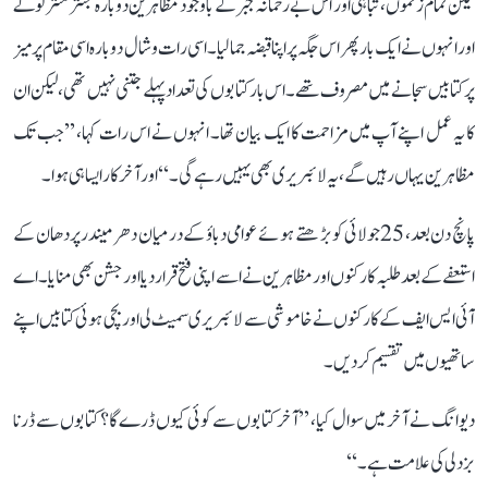
لیکن تمام زخموں، تباہی اور اس بے رحمانہ جبر کے باوجود مظاہرین دوبارہ جنتر منتر لوٹے
اور انہوں نے ایک بار پھر اس جگہ پر اپنا قبضہ جما لیا۔ اسی رات وشال دوبارہ اسی مقام پر میز
پر کتابیں سجانے میں مصروف تھے۔ اس بار کتابوں کی تعداد پہلے جتنی نہیں تھی، لیکن ان
کا یہ عمل اپنے آپ میں مزاحمت کا ایک بیان تھا۔ انہوں نے اس رات کہا، ’’جب تک
مظاہرین یہاں رہیں گے، یہ لائبریری بھی یہیں رہے گی۔‘‘ اور آخرکار ایسا ہی ہوا۔
پانچ دن بعد، 25 جولائی کو بڑھتے ہوئے عوامی دباؤ کے درمیان دھرمیندر پردھان کے
استعفے کے بعد طلبہ کارکنوں اور مظاہرین نے اسے اپنی فتح قرار دیا اور جشن بھی منایا۔ اے
آئی ایس ایف کے کارکنوں نے خاموشی سے لائبریری سمیٹ لی اور بچی ہوئی کتابیں اپنے
ساتھیوں میں تقسیم کردیں۔
دیوانگ نے آخر میں سوال کیا، ’’آخر کتابوں سے کوئی کیوں ڈرے گا؟ کتابوں سے ڈرنا
بزدلی کی علامت ہے۔‘‘