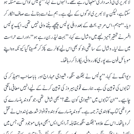
لائبریری کی ذمہ داری سنبھال رہے تھے۔ انہوں نے کہا، ’’پولیس کو اس سے مسئلہ ہو
سکتا ہے، لیکن یہ لائبریری لوگوں کے لیے ہے۔ ہم نے اسے ہٹانے سے صاف انکار کر
دیا۔‘‘ تاہم، اس مرتبہ بحث کے بعد دہلی پولیس پیچھے ہٹنے والی نہیں تھی۔ ایک پولیس
افسر نے تحقیر آمیز لہجے میں وشال سے کہا، ’’بہت لیڈر بن رہے ہو‘‘، اور اسے حراست
میں لے لیا۔ وشال کے ساتھی بٹو کو بھی اس لیے کالر سے پکڑ کر گھسیٹا گیا کیونکہ وہ اپنے
موبائل فون سے پوری کارروائی ریکارڈ کر رہا تھا۔
دیوانگ نے کہا، ’’پولیس نے بھگت سنگھ، شیواجی مہاراج اور بابا صاحب امبیڈکر کی
کتابوں کی توہین کی ہے۔ ہمارے قومی ہیروز کی توہین کرنے کے لیے انہیں معافی مانگنی
چاہیے۔‘‘ ان کتابوں میں ’شیواجی کون تھے؟‘ بھی شامل تھی، جو گووند پنسارے کی
مراٹھی کتاب کا ہندی ترجمہ ہے۔ گووند پنسارے کو ہندوتوا نواز شدت پسندوں نے قتل
کر دیا تھا۔ اس کے علاوہ ’بھگت سنگھ بمقابلہ آر ایس ایس‘ بھی وہاں موجود تھی، جس میں