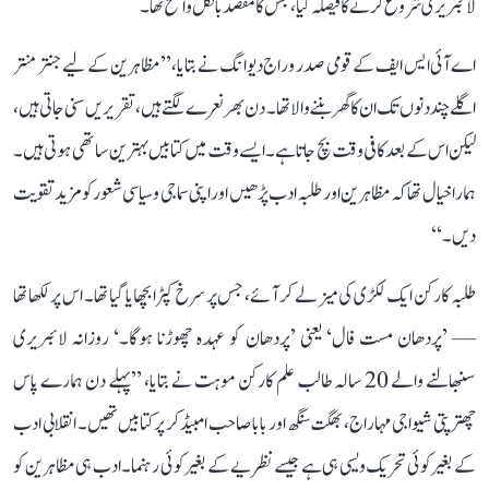
لائبریری شروع کرنے کا فیصلہ کیا، جس کا مقصد بالکل واضح تھا۔
اے آئی ایس ایف کے قومی صدر وراج دیوانگ نے بتایا، ’’مظاہرین کے لیے جنتر منتر
اگلے چند دنوں تک ان کا گھر بننے والا تھا۔ دن بھر نعرے لگتے ہیں، تقریریں سنی جاتی ہیں،
لیکن اس کے بعد کافی وقت بچ جاتا ہے۔ ایسے وقت میں کتابیں بہترین ساتھی ہوتی ہیں۔
ہمارا خیال تھا کہ مظاہرین اور طلبہ ادب پڑھیں اور اپنی سماجی و سیاسی شعور کو مزید تقویت
دیں۔‘‘
طلبہ کارکن ایک لکڑی کی میز لے کر آئے، جس پر سرخ کپڑا بچھایا گیا تھا۔ اس پر لکھا تھا
— ’پردھان مست فال‘ یعنی ’پردھان کو عہدہ چھوڑنا ہوگا۔‘ روزانہ لائبریری
سنبھالنے والے 20 سالہ طالب علم کارکن موہت نے بتایا، ’’پہلے دن ہمارے پاس
چھترپتی شیواجی مہاراج، بھگت سنگھ اور بابا صاحب امبیڈکر پر کتابیں تھیں۔ انقلابی ادب
کے بغیر کوئی تحریک ویسی ہی ہے جیسے نظریے کے بغیر کوئی رہنما۔ ادب ہی مظاہرین کو