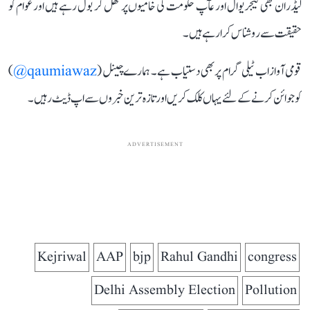
لیڈران بھی کیجریوال اور عآپ حکومت کی خامیوں پر کھل کر بول رہے ہیں اور عوام کو
حقیقت سے روشناس کرا رہے ہیں۔
قومی آواز اب ٹیلی گرام پر بھی دستیاب ہے۔ ہمارے چینل (
qaumiawaz@
)
کو جوائن کرنے کے لئے یہاں کلک کریں اور تازہ ترین خبروں سے اپ ڈیٹ رہیں۔
ADVERTISEMENT
Kejriwal
AAP
bjp
Rahul Gandhi
congress
Delhi Assembly Election
Pollution