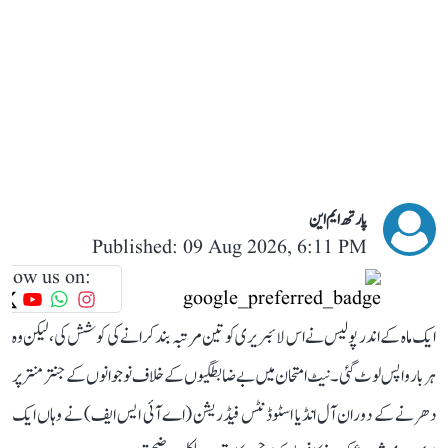
پارتھ ایم این
Published: 09 Aug 2026, 6:11 PM
llow us on:
ایک ماہ کے اندر پولیس نے اس لائبریری کو تین مرتبہ بند کرانے کی کوشش کی، لیکن وہ
ہر بار واپس لوٹ گئی۔ نیٹ امتحان میں بے ضابطگیوں کے خلاف نوجوانوں کے جنتر منتر پر
دھرنے کے دوران آل انڈیا اسٹوڈنٹس فیڈریشن (اے آئی ایس ایف) نے وہاں ایک