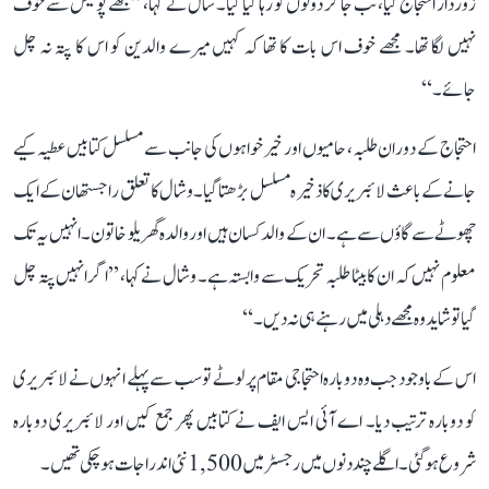
زوردار احتجاج کیا، تب جا کر دونوں کو رہا کیا گیا۔ شال نے کہا، ’’مجھے پولیس سے خوف
نہیں لگا تھا۔ مجھے خوف اس بات کا تھا کہ کہیں میرے والدین کو اس کا پتہ نہ چل
جائے۔‘‘
احتجاج کے دوران طلبہ، حامیوں اور خیرخواہوں کی جانب سے مسلسل کتابیں عطیہ کیے
جانے کے باعث لائبریری کا ذخیرہ مسلسل بڑھتا گیا۔ وشال کا تعلق راجستھان کے ایک
چھوٹے سے گاؤں سے ہے۔ ان کے والد کسان ہیں اور والدہ گھریلو خاتون۔ انہیں یہ تک
معلوم نہیں کہ ان کا بیٹا طلبہ تحریک سے وابستہ ہے۔ وشال نے کہا، ’’اگر انہیں پتہ چل
گیا تو شاید وہ مجھے دہلی میں رہنے ہی نہ دیں۔‘‘
اس کے باوجود جب وہ دوبارہ احتجاجی مقام پر لوٹے تو سب سے پہلے انہوں نے لائبریری
کو دوبارہ ترتیب دیا۔ اے آئی ایس ایف نے کتابیں پھر جمع کیں اور لائبریری دوبارہ
شروع ہو گئی۔ اگلے چند دنوں میں رجسٹر میں 1,500 نئی اندراجات ہو چکی تھیں۔