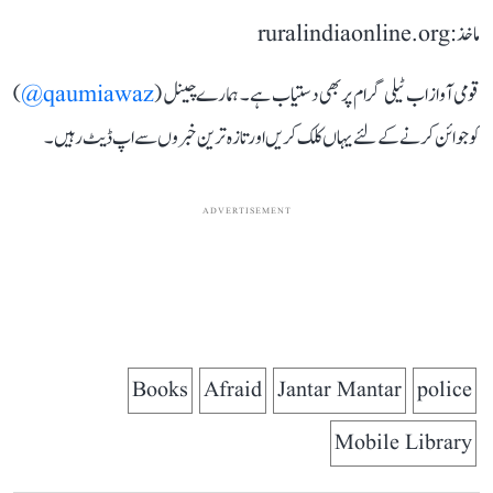
ماخذ: ruralindiaonline.org
قومی آواز اب ٹیلی گرام پر بھی دستیاب ہے۔ ہمارے چینل (
qaumiawaz@
)
کو جوائن کرنے کے لئے یہاں کلک کریں اور تازہ ترین خبروں سے اپ ڈیٹ رہیں۔
ADVERTISEMENT
Books
Afraid
Jantar Mantar
police
Mobile Library