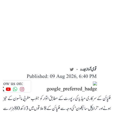
قومی آواز بیورو
Published: 09 Aug 2026, 6:40 PM
llow us on:
فلپائن کے سرکاری میڈیا کی رپورٹ کے مطابق اتوار کو جنوب مغربی مانسون کے تیز
ہونے اور ’ٹراپیکل سائیکلون‘ کی وجہ سے فلپائن کے 8 علاقوں میں 3 لاکھ 80 ہزار سے