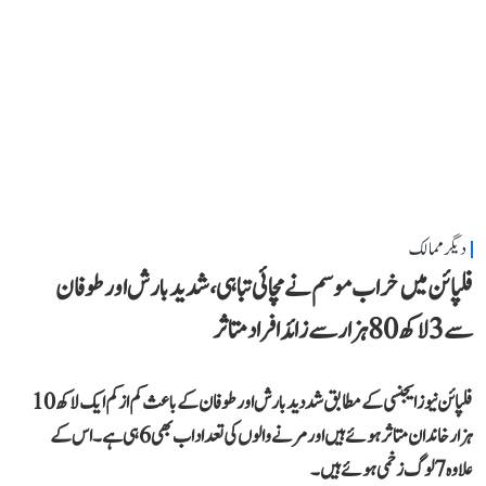
دیگر ممالک
فلپائن میں خراب موسم نے مچائی تباہی، شدید بارش اور طوفان
سے 3 لاکھ 80 ہزار سے زائد افراد متاثر
فلپائن نیوز ایجنسی کے مطابق شددید بارش اور طوفان کے باعث کم از کم ایک لاکھ 10
ہزار خاندان متاثر ہوئے ہیں اور مرنے والوں کی تعداد اب بھی 6 ہی ہے۔ اس کے
علاوہ 7 لوگ زخمی ہوئے ہیں۔