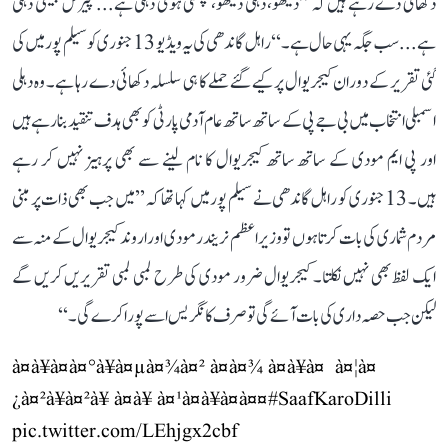
دکھائی دے رہے ہیں کہ ’’دیکھو، دہلی دیکھو، چمکتی ہوئی دہلی ہے... پیرس جیسی دہلی
ہے... سب جگہ یہی حال ہے۔‘‘ راہل گاندھی کی یہ ویڈیو 13 جنوری کو سیلم پور میں کی
گئی تقریر کے دوران کیجریوال پر کیے گئے حملے کا ہی سلسلہ دکھائی دے رہا ہے۔ وہ دہلی
اسمبلی انتخاب میں بی جے پی کے ساتھ ساتھ عام آدمی پارٹی کو بھی ہدف تنقید بنا رہے ہیں
اور پی ایم مودی کے ساتھ ساتھ کیجریوال کا نام لینے سے بھی پرہیز نہیں کر رہے
ہیں۔ 13 جنوری کو راہل گاندھی نے سیلم پور میں کہا تھا کہ ’’میں جب بھی ذات پر مبنی
مردم شماری کی بات کرتا ہوں تو وزیر اعظم نریندر مودی اور اروند کیجریوال کے منہ سے
ایک لفظ بھی نہیں نکلتا۔ کیجریوال ضرور مودی کی طرح لمبی لمبی تقریریں کریں گے
لیکن جب حصہ داری کی بات آئے گی تو صرف کانگریس اسے پورا کرے گی۔‘‘
à¤à¥à¤à¤°à¥à¤µà¤¾à¤² à¤à¤¾ à¤à¥à¤ à¤¦à¤
¿à¤²à¥à¤²à¥ à¤à¥ à¤¹à¤à¥à¤à¤¤
#SaafKaroDilli
pic.twitter.com/LEhjgx2cbf