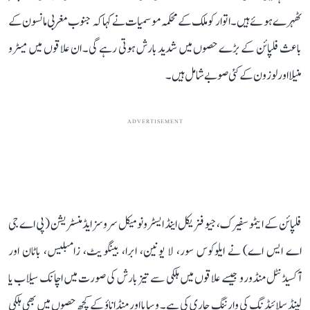
ٹھہرے ہوئے ہیں۔ اتوار کو ملک کے محکمہ موسمیات نے کہا کہ جنوب مغربی مانسون کے
باعث فلپائن کے بڑے حصوں میں شدید بارش ہوتی رہے گی۔ ان علاقوں میں میٹرو
منیلا اور لوزون کے کئی صوبے شامل ہیں۔
ADVERTISEMENT
فلپائن کے ایٹموسفیرک، جیو فزیکل اینڈ ایسٹرونومیکل سروسز ایڈمنسٹریشن (پی اے جی
اے ایس اے) نے ایلوکوس سور، لا یونین، ابرا، بینگویٹ، زامبلیس، باٹان اور
آکسیڈنٹل منڈورو جیسے علاقوں میں ہلکی سے تیز بارش کی صورت میں اچانک سیلاب یا
لینڈ سلائیڈنگ کی وارننگ جاری کی ہے۔ وِسایا اور منڈاناؤ کے کچھ حصوں میں بھی ہلکی