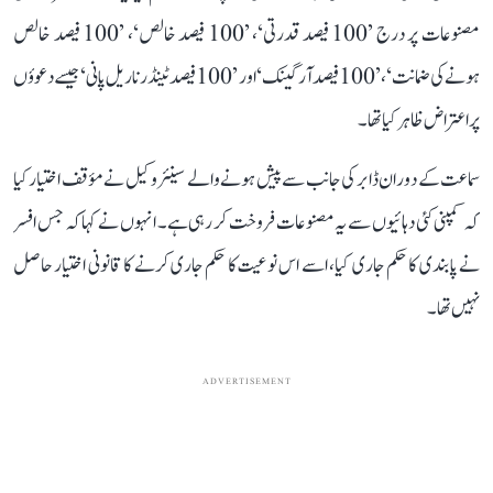
مصنوعات پر درج ’100 فیصد قدرتی‘، ’100 فیصد خالص‘، ’100 فیصد خالص
ہونے کی ضمانت‘، ’100 فیصد آرگینک‘ اور ’100 فیصد ٹینڈر ناریل پانی‘ جیسے دعوؤں
پر اعتراض ظاہر کیا تھا۔
سماعت کے دوران ڈابر کی جانب سے پیش ہونے والے سینئر وکیل نے مؤقف اختیار کیا
کہ کمپنی کئی دہائیوں سے یہ مصنوعات فروخت کر رہی ہے۔ انہوں نے کہا کہ جس افسر
نے پابندی کا حکم جاری کیا، اسے اس نوعیت کا حکم جاری کرنے کا قانونی اختیار حاصل
نہیں تھا۔
ADVERTISEMENT