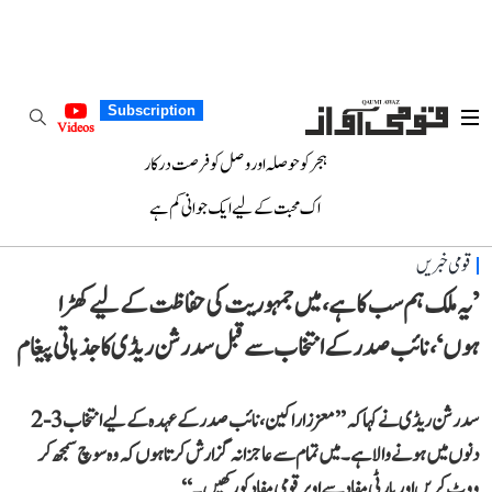
Subscription
Videos
ہجر کو حوصلہ اور وصل کو فرصت درکار
اک محبت کے لیے ایک جوانی کم ہے
قومی خبریں
’یہ ملک ہم سب کا ہے، میں جمہوریت کی حفاظت کے لیے کھڑا
ہوں‘، نائب صدر کے انتخاب سے قبل سدرشن ریڈی کا جذباتی پیغام
سدرشن ریڈی نے کہا کہ ’’معزز اراکین، نائب صدر کے عہدہ کے لیے انتخاب 3-2
دنوں میں ہونے والا ہے۔ میں تمام سے عاجزانہ گزارش کرتا ہوں کہ وہ سوچ سمجھ کر
ووٹ کریں اور پارٹی مفاد سے اوپر قومی مفاد کو رکھیں۔‘‘