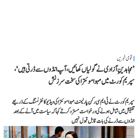
قومی خبریں
’مجاہدینِ آزادی نے گولیاں کھائیں، آپ انڈوں سے ڈرتی ہیں‘،
سپریم کورٹ میں مہوا موئترا کی سخت سرزنش
سپریم کورٹ نے ٹی ایم سی رکن پارلیمنٹ مہوا موئترا کی ویڈیو کانفرنسنگ کے ذریعے
تفتیش میں شامل ہونے کی درخواست مسترد کرتے کہا کہ سیاست میں آنے کے بعد
انڈوں سے ڈرنے کی بات قابل قبول نہیں