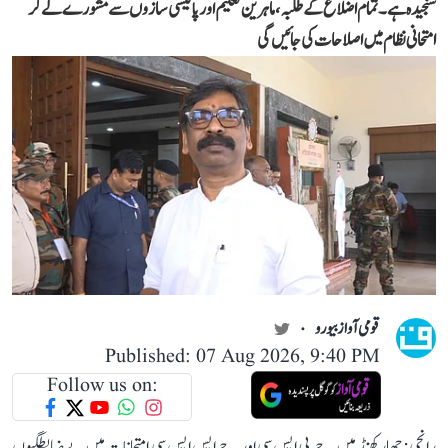
سنجیدہ ہے۔ تمام اضلاع کے طلبہ، ماہرین تعلیم اور پالیسی سازوں سے مشورے لے کر
امتحانی نظام میں اصلاحات کی جائیں گی
قومی آواز بیورو
Published: 07 Aug 2026, 9:40 PM
Follow us on:
رانچی: جھارکھنڈ میں جے پی ایس سی اور جے ایس ایس سی امتحانات میں بے ضابطگیوں