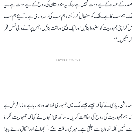
صدر کے عہدہ کے لیے ووٹ نہیں ہے، بلکہ یہ ہندوستان کی روح کے لیے ووٹ ہے۔ یہ
ملک ہم سب کا ہے۔ ملک کو سنبھال کر رکھنا، ہم سب کی ذمہ داری ہے۔ آئیے ہم سب
مل کر اپنی جمہوریت کو مضبوط بنائیں اور ایک ایسی وراثت بنائیں، جس پر آنے والی نسل فخر
کر سکیں۔‘‘
ADVERTISEMENT
سدرشن ریڈی نے کہا کہ جیسے جیسے ملک میں جمہوری خلا محدود ہو رہا ہے، ہمارا فرض ہے
کہ ہم جمہوریت کی روح کی حفاظت کریں۔ ساتھ ہی انہوں نے کہا کہ جمہوریت ٹکراؤ
سے نہیں بلکہ تعاون سے چلتی ہے۔ میری طاقت سننے، سمجھانے اور اتفاق رائے پیدا