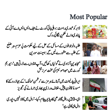
Most Popular
ڈابر کو عبوری راحت: دہلی ہائی کورٹ نے ایف ایس ایس اے آئی کے
پابندی والے حکم پر لگائی روک
طلبہ و نوجوانوں کے مسائل کے حل کے لیے حکومت پُرعزم، ہر ضلع
کے طلبہ سے مشورے لیں گے: ہیمنت سورین
’مجاہدینِ آزادی نے گولیاں کھائیں، آپ انڈوں سے ڈرتی ہیں‘، سپریم
کورٹ میں مہوا موئترا کی سخت سرزنش
ایرانی پارلیمنٹ میں آبنائے ہرمز سے ’دشمن ممالک‘ کے جہاز روکنے کا
مسودۂ قانون پیش، خلاف ورزی پر بھاری جرمانے کی تجویز
ای-20 پر راہل گاندھی کا ویڈیو پیغام، کہا- ’دال میں کالا نہیں، پوری
دال ہی کالی ہے‘