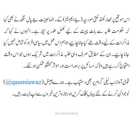
اس موقع پر جھارکھنڈ مکتی مورچہ (جے ایم ایم) کے رہنما جینت جے پال سنگھ نے بھی کہا
کہ حکومت طلبہ سے بات چیت کے لیے مکمل طور پر تیار ہے۔ انہوں نے کہا کہ
مذاکرات کے لیے وقت طے کیا جانا چاہیے، تاہم اس عمل میں سیاسی افراد کو شامل نہیں کیا
جانا چاہیے۔ ان کے مطابق صرف وہی طلبہ مذاکرات میں شریک ہوں جو اس وقت
احتجاج کر رہے ہیں، تاکہ مسائل پر براہ راست اور مؤثر گفتگو ممکن ہو سکے۔
قومی آواز اب ٹیلی گرام پر بھی دستیاب ہے۔ ہمارے چینل (
qaumiawaz@
)
کو جوائن کرنے کے لئے یہاں کلک کریں اور تازہ ترین خبروں سے اپ ڈیٹ رہیں۔
ADVERTISEMENT