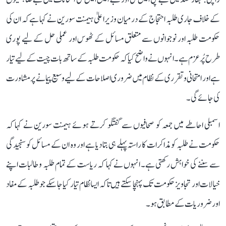
کے خلاف جاری طلبہ احتجاج کے درمیان وزیر اعلیٰ ہیمنت سورین نے کہا ہے کہ ان کی
حکومت طلبہ اور نوجوانوں سے متعلق مسائل کے ٹھوس اور عملی حل کے لیے پوری
طرح پُرعزم ہے۔ انہوں نے واضح کیا کہ حکومت طلبہ کے ساتھ بات چیت کے لیے تیار
ہے اور امتحانی و تقرری کے نظام میں ضروری اصلاحات کے لیے وسیع پیمانے پر مشاورت
کی جائے گی۔
اسمبلی احاطے میں جمعہ کو صحافیوں سے گفتگو کرتے ہوئے ہیمنت سورین نے کہا کہ
حکومت نے طلبہ کو مذاکرات کا راستہ پہلے ہی بتا دیا ہے اور وہ ان کے مسائل کو سنجیدگی
سے سننے کی خواہش رکھتی ہے۔ انہوں نے کہا کہ ریاست کے تمام طلبہ و طالبات اپنے
خیالات اور تجاویز حکومت تک پہنچا سکتے ہیں تاکہ ایسا نظام تیار کیا جا سکے جو طلبہ کے مفاد
اور ضروریات کے مطابق ہو۔