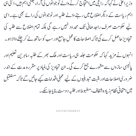
وزیر اعلیٰ نے کہا کہ رانچی میں احتجاج کرنے والے نوجوانوں کی آراء جتنی اہم ہیں، اتنی ہی
اہم ریاست کے دیگر اضلاع میں رہنے والے طلبہ اور نوجوانوں کی رائے بھی ہے۔ اسی
لیے حکومت صرف راجدھانی تک محدود نہیں رہے گی بلکہ تمام اضلاع سے طلبہ کی
تجاویز حاصل کرے گی تاکہ اصلاحات کا عمل جامع اور سب کو ساتھ لے کر چلنے والا ہو۔
انہوں نے مزید کہا کہ حکومت جلد ہی ریاست اور ملک بھر کے طلبہ، ماہرین تعلیم اور
پالیسی سازوں سے مشورے جمع کرے گی۔ ان تجاویز کی بنیاد پر مقررہ مدت کے اندر
ضروری اصلاحات اور مثبت تبدیلیوں کے لیے عملی اقدامات کیے جائیں گے تاکہ مستقبل
میں امتحانی نظام زیادہ شفاف، مضبوط اور طلبہ دوست بنایا جا سکے۔
ADVERTISEMENT