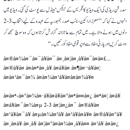
سدرشن ریڈی کی ایک ویڈیو کانگریس کے ’ایکس‘ ہینڈل سے پوسٹ کی گئی۔ ویڈیو میں
انہوں نے کہا کہ ’’معزز اراکین، نائب صدر جمہوریہ کے عہدہ کے لیے انتخاب 3-2
دنوں میں ہونے والا ہے۔ میں تمام سے عاجزانہ گزارش کرتا ہوں کہ وہ سوچ سمجھ کر
ووٹ کریں اور پارٹی مفاد سے اوپر قومی مفاد کو رکھیں۔‘‘
à¤®à¤¾à¤¨à¤¨à¥à¤¯ à¤¸à¤¦à¤¸à¥à¤¯à¤à¤£...
à¤®à¥à¤ à¤à¤ªà¤¸à¥ à¤à¥à¤ à¤¶à¤¬à¥à¤¦
à¤à¤¹à¤¨à¤¾ à¤à¤¾à¤¹à¥à¤à¤à¤¾à¥¤
à¤à¤ª-à¤°à¤¾à¤·à¥à¤à¥à¤°à¤ªà¤¤à¤¿ à¤ªà¤¦ à¤à¥
à¤à¥à¤¨à¤¾à¤µ 2-3 à¤¦à¤¿à¤¨ à¤®à¥à¤
à¤¹à¥à¤¨à¥ à¤µà¤¾à¤²à¥ à¤¹à¥à¤à¥¤ à¤®à¥à¤°à¥
à¤¸à¤­à¥ à¤¸à¥ à¤¦à¤°à¤à¤¾à¤¸à¥à¤¤ à¤¹à¥ à¤à¤¿