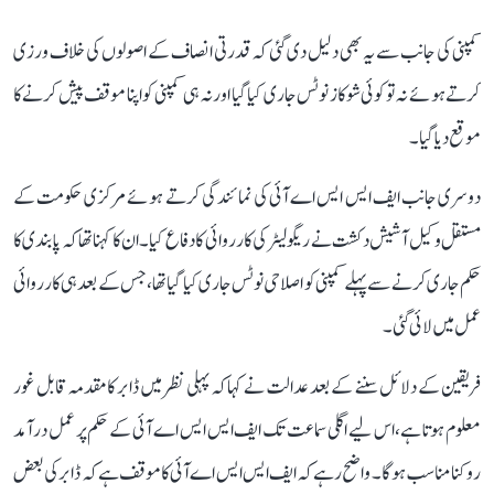
کمپنی کی جانب سے یہ بھی دلیل دی گئی کہ قدرتی انصاف کے اصولوں کی خلاف ورزی
کرتے ہوئے نہ تو کوئی شوکاز نوٹس جاری کیا گیا اور نہ ہی کمپنی کو اپنا موقف پیش کرنے کا
موقع دیا گیا۔
دوسری جانب ایف ایس ایس اے آئی کی نمائندگی کرتے ہوئے مرکزی حکومت کے
مستقل وکیل آشیش دکشت نے ریگولیٹر کی کارروائی کا دفاع کیا۔ ان کا کہنا تھا کہ پابندی کا
حکم جاری کرنے سے پہلے کمپنی کو اصلاحی نوٹس جاری کیا گیا تھا، جس کے بعد ہی کارروائی
عمل میں لائی گئی۔
فریقین کے دلائل سننے کے بعد عدالت نے کہا کہ پہلی نظر میں ڈابر کا مقدمہ قابل غور
معلوم ہوتا ہے، اس لیے اگلی سماعت تک ایف ایس ایس اے آئی کے حکم پر عمل درآمد
روکنا مناسب ہوگا۔ واضح رہے کہ ایف ایس ایس اے آئی کا موقف ہے کہ ڈابر کی بعض