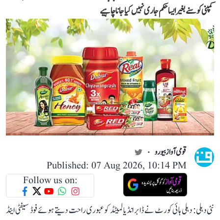
کمپنی کو سنے بغیر ایسا حکم جاری نہیں کیا جانا چاہیے
قومی آواز بیورو
Published: 07 Aug 2026, 10:14 PM
Follow us on:
نئی دہلی: دہلی ہائی کورٹ نے ڈابر انڈیا لمیٹڈ کو عبوری راحت دیتے ہوئے فوڈ سیفٹی اینڈ