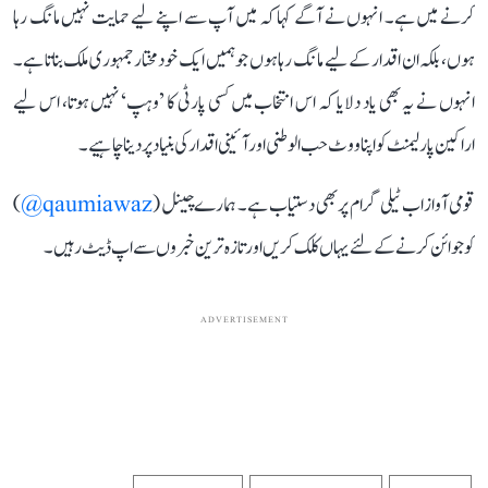
کرنے میں ہے۔ انہوں نے آگے کہا کہ میں آپ سے اپنے لیے حمایت نہیں مانگ رہا
ہوں، بلکہ ان اقدار کے لیے مانگ رہا ہوں جو ہمیں ایک خود مختار جمہوری ملک بناتا ہے۔
انہوں نے یہ بھی یاد دلایا کہ اس انتخاب میں کسی پارٹی کا ’وہپ‘ نہیں ہوتا، اس لیے
اراکین پارلیمنٹ کو اپنا ووٹ حب الوطنی اور آئینی اقدار کی بنیاد پر دینا چاہیے۔
قومی آواز اب ٹیلی گرام پر بھی دستیاب ہے۔ ہمارے چینل (
qaumiawaz@
)
کو جوائن کرنے کے لئے یہاں کلک کریں اور تازہ ترین خبروں سے اپ ڈیٹ رہیں۔
ADVERTISEMENT