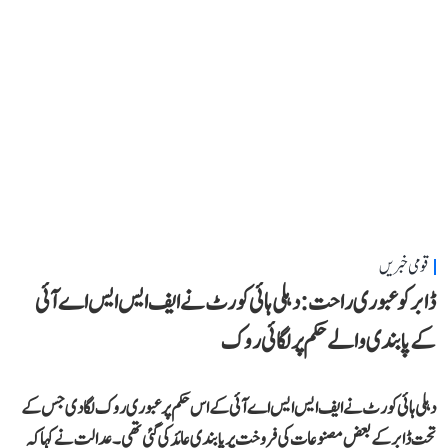
قومی خبریں
ڈابر کو عبوری راحت: دہلی ہائی کورٹ نے ایف ایس ایس اے آئی
کے پابندی والے حکم پر لگائی روک
دہلی ہائی کورٹ نے ایف ایس ایس اے آئی کے اس حکم پر عبوری روک لگا دی جس کے
تحت ڈابر کے بعض مصنوعات کی فروخت پر پابندی عائد کی گئی تھی۔ عدالت نے کہا کہ