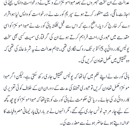
عدالت کے ان سخت تبصروں کے بعد مہوا موئترا کے وکیل نے درخواست واپس لینے کی
اجازت مانگی، جسے منظور کرتے ہوئے سپریم کورٹ نے درخواست کو واپس لیا ہوا قرار
دے کر خارج کر دیا۔ اضح رہے کہ اس سے قبل کلکتہ ہائی کورٹ نے مہوا موئترا کو اسی
مقدمے میں عبوری راحت فراہم کرتے ہوئے ان کی گرفتاری سمیت کسی بھی سخت
پولیس کارروائی پر 5 اکتوبر تک روک لگا دی تھی۔ تاہم عدالت نے یہ شرط عائد کی تھی کہ
وہ تفتیش میں مکمل تعاون کریں گی۔
ہائی کورٹ نے اپنے حکم میں کہا تھا کہ پولیس تفتیش جاری رکھ سکتی ہے، لیکن اگر مہوا
موئترا مکمل تعاون کریں تو عبوری تحفظ کی مدت کے دوران ان کے خلاف کوئی تعزیری
کارروائی نہ کی جائے۔ ریاستی حکومت نے ہائی کورٹ کو بتایا تھا کہ مہوا موئترا کو پوچھ گچھ
کے لیے چار مرتبہ نوٹس جاری کیے گئے، مگر انہوں نے ہر بار اپنی پارلیمانی مصروفیات کا
حوالہ دیتے ہوئے حاضر ہونے سے معذرت کی۔