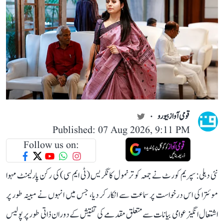
قومی آواز بیورو
Published: 07 Aug 2026, 9:11 PM
Follow us on:
نئی دہلی: سپریم کورٹ نے جمعہ کو ترنمول کانگریس (ٹی ایم سی) کی رکن پارلیمنٹ مہوا
موئترا کی اس درخواست پر سماعت سے انکار کر دیا، جس میں انہوں نے مبینہ طور پر
اشتعال انگیز عوامی بیانات سے متعلق مقدمے کی تفتیش کے دوران ذاتی طور پر پولیس