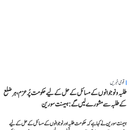
قومی خبریں
طلبہ و نوجوانوں کے مسائل کے حل کے لیے حکومت پُرعزم، ہر ضلع
کے طلبہ سے مشورے لیں گے: ہیمنت سورین
ہیمنت سورین نے کہا ہے کہ حکومت طلبہ اور نوجوانوں کے مسائل کے حل کے لیے