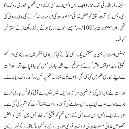
اسٹینڈرڈز اتھارٹی آف انڈیا (ایف ایس ایس اے آئی) کے اس حکم پر عبوری روک لگا
دی، جس کے تحت کمپنی کو بعض غذائی مصنوعات کی فروخت بند کرنے کی ہدایت دی گئی
تھی۔ ان مصنوعات پر ’100 فیصد‘ جیسے دعوے درج ہونے پر فوڈ ریگولیٹر نے اعتراض
کیا تھا۔
جسٹس امت مہاجن پر مشتمل یک رکنی بنچ نے کہا کہ بادی النظر میں ایسا پابندی والا حکم
کمپنی کو اپنا موقف پیش کرنے کا موقع دیے بغیر جاری نہیں کیا جانا چاہیے تھا۔ عدالت
نے اپنے عبوری حکم میں کہا کہ اگلی سماعت تک متنازعہ حکم پر عمل درآمد روک دیا جائے۔
عدالت نے ڈابر انڈیا کی عرضی پر مرکز اور ایف ایس ایس اے آئی کو نوٹس جاری کرتے
ہوئے جواب طلب کیا ہے۔ اس معاملے کی آئندہ سماعت 24 اگست کو مقرر کی گئی ہے۔
ڈابر نے ایف ایس ایس اے آئی کے اس حکم کو چیلنج کیا تھا، جس میں کمپنی کو بعض
مخصوص غذائی مصنوعات کی فروخت فوری طور پر روکنے کا حکم دیا گیا تھا۔ ریگولیٹر نے ان