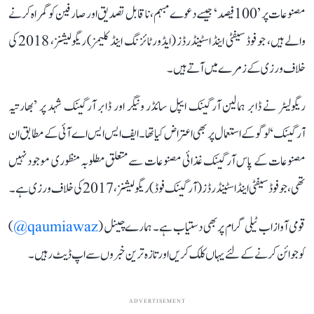
مصنوعات پر ’100 فیصد‘ جیسے دعوے مبہم، ناقابل تصدیق اور صارفین کو گمراہ کرنے
والے ہیں، جو فوڈ سیفٹی اینڈ اسٹینڈرڈز (ایڈورٹائزنگ اینڈ کلیمز) ریگولیشنز، 2018 کی
خلاف ورزی کے زمرے میں آتے ہیں۔
ریگولیٹر نے ڈابر ہمالین آرگینک ایپل سائڈر ونیگر اور ڈابر آرگینک شہد پر ’بھارتیہ
آرگینک‘ لوگو کے استعمال پر بھی اعتراض کیا تھا۔ ایف ایس ایس اے آئی کے مطابق ان
مصنوعات کے پاس آرگینک غذائی مصنوعات سے متعلق مطلوبہ منظوری موجود نہیں
تھی، جو فوڈ سیفٹی اینڈ اسٹینڈرڈز (آرگینک فوڈ) ریگولیشنز، 2017 کی خلاف ورزی ہے۔
قومی آواز اب ٹیلی گرام پر بھی دستیاب ہے۔ ہمارے چینل (
qaumiawaz@
)
کو جوائن کرنے کے لئے یہاں کلک کریں اور تازہ ترین خبروں سے اپ ڈیٹ رہیں۔
ADVERTISEMENT