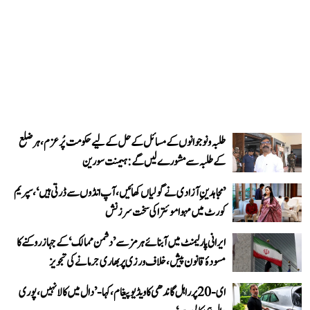
طلبہ و نوجوانوں کے مسائل کے حل کے لیے حکومت پُرعزم، ہر ضلع
کے طلبہ سے مشورے لیں گے: ہیمنت سورین
’مجاہدینِ آزادی نے گولیاں کھائیں، آپ انڈوں سے ڈرتی ہیں‘، سپریم
کورٹ میں مہوا موئترا کی سخت سرزنش
ایرانی پارلیمنٹ میں آبنائے ہرمز سے ’دشمن ممالک‘ کے جہاز روکنے کا
مسودۂ قانون پیش، خلاف ورزی پر بھاری جرمانے کی تجویز
ای-20 پر راہل گاندھی کا ویڈیو پیغام، کہا- ’دال میں کالا نہیں، پوری