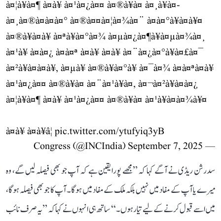
à¤¦à¥à¤¶ à¤à¥ à¤¹à¤¿à¤¤ à¤®à¥à¤ à¤¸à¥à¤-
à¤¸à¤®à¤à¤à¤° à¤®à¤¤à¤¦à¤¾à¤¨ à¤à¤°à¥à¤à¥¤
à¤®à¥à¤à¥ à¤ªà¥à¤°à¤¾ à¤µà¤¿à¤¶à¥à¤µà¤¾à¤¸
à¤¹à¥ à¤à¤¿ à¤à¤ª à¤à¥ à¤­à¥ à¤¨à¤¿à¤°à¥à¤£à¤¯
à¤²à¥à¤à¤à¥, à¤µà¥ à¤®à¥à¤°à¥ à¤¯à¤¾ à¤à¤ªà¤à¥
à¤¹à¤¿à¤¤ à¤®à¥à¤ à¤¨à¤¹à¥à¤, à¤¬à¤²à¥à¤à¤¿
à¤¦à¥à¤¶ à¤à¥ à¤¹à¤¿à¤¤ à¤®à¥à¤ à¤¹à¥à¤à¤¾à¥¤
à¤à¥ à¤­à¥â¦
pic.twitter.com/ytufyiq3yB
September 7, 2025
— Congress (@INCIndia)
سدرشن ریڈی نے آگے کہا کہ ’’مجھے پورا یقین ہے کہ آپ جو بھی فیصلہ لیں گے، وہ
میرے یا آپ کے مفاد میں نہیں بلکہ ملک کے مفاد میں ہوگا۔ آپ کا جو بھی فیصلہ ہوگا،
میں اسے قبول کرنے کے لیے تیار ہوں۔‘‘ ساتھ ہی انہوں نے کہا کہ ’’یہ صرف نائب