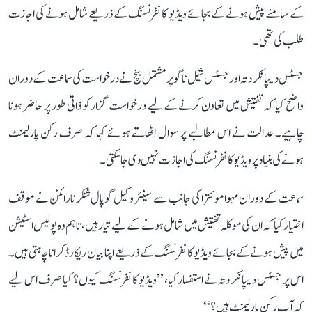
کے سامنے پیش ہونے کے بجائے ویڈیو کانفرنسنگ کے ذریعے شامل ہونے کی اجازت
طلب کی تھی۔
جسٹس دیپانکر دتہ اور جسٹس شیل ناگو پر مشتمل بنچ نے درخواست کی سماعت کے دوران
واضح کیا کہ تفتیش میں تعاون کرنے کے لیے درخواست گزار کو ذاتی طور پر حاضر ہونا
چاہیے۔ عدالت نے اس مطالبے پر سوال اٹھاتے ہوئے کہا کہ صرف رکن پارلیمنٹ
ہونے کی بنیاد پر ویڈیو کانفرنسنگ کی اجازت نہیں دی جا سکتی۔
سماعت کے دوران مہوا موئترا کی جانب سے سینئر وکیل گوپال شنکر نارائنن نے موقف
اختیار کیا کہ ان کی موکلہ تفتیش میں شامل ہونے کے لیے تیار ہیں، تاہم وہ پولیس اسٹیشن
میں پیش ہونے کے بجائے ویڈیو کانفرنسنگ کے ذریعے اپنا بیان ریکارڈ کرانا چاہتی ہیں۔
اس پر جسٹس دیپانکر دتہ نے استفسار کیا، ’’ویڈیو کانفرنسنگ کیوں؟ کیا صرف اس لیے
کہ آپ رکن پارلیمنٹ ہیں؟‘‘