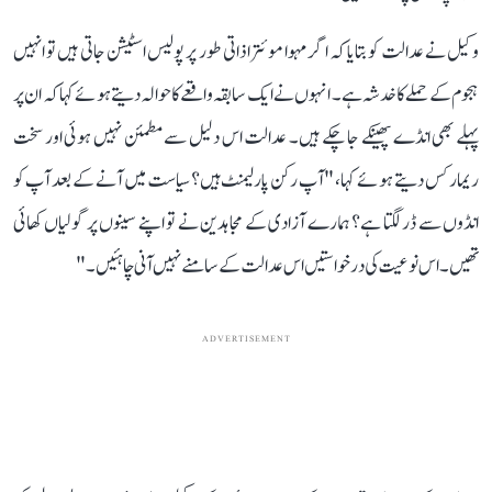
وکیل نے عدالت کو بتایا کہ اگر مہوا موئترا ذاتی طور پر پولیس اسٹیشن جاتی ہیں تو انہیں
ہجوم کے حملے کا خدشہ ہے۔ انہوں نے ایک سابقہ واقعے کا حوالہ دیتے ہوئے کہا کہ ان پر
پہلے بھی انڈے پھینکے جا چکے ہیں۔ عدالت اس دلیل سے مطمئن نہیں ہوئی اور سخت
ریمارکس دیتے ہوئے کہا، "آپ رکن پارلیمنٹ ہیں؟ سیاست میں آنے کے بعد آپ کو
انڈوں سے ڈر لگتا ہے؟ ہمارے آزادی کے مجاہدین نے تو اپنے سینوں پر گولیاں کھائی
تھیں۔ اس نوعیت کی درخواستیں اس عدالت کے سامنے نہیں آنی چاہئیں۔"
ADVERTISEMENT