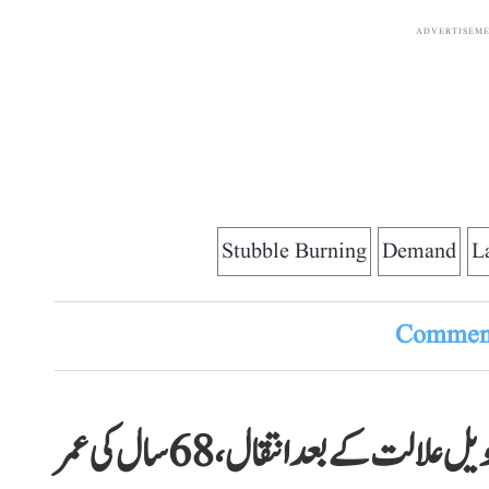
ADVERTISEM
Stubble Burning
Demand
L
Comment
معروف فٹبالر لیونل میسی کے والد کا طویل علالت کے بعد انتقال، 68 سال کی عمر