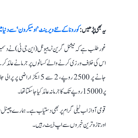
یہ بھی پڑھیں :
کورونا کے نئے ویرینٹ ’اومیکرون‘ سے دنیا
پر 15000 روپے تک کا جرمانہ عائد کیا جا سکتا تھا۔
قومی آواز اب ٹیلی گرام پر بھی دستیاب ہے۔ ہمارے چینل 
اور تازہ ترین خبروں سے اپ ڈیٹ رہیں۔