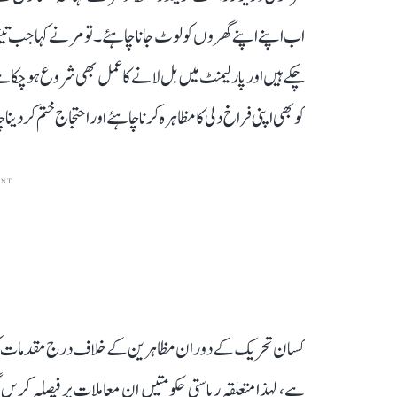
اب اپنے اپنے گھروں کو لوٹ جانا چاہئے۔ تومر نے کہا جب تین
چکے ہیں اور پارلیمنٹ میں بل لانے کا عمل بھی شروع ہو چکا ہے
کو بھی اپنی فراخ دلی کا مظاہرہ کرنا چاہئے اور احتجاج ختم کر دینا
ENT
کسان تحریک کے دوران مظاہرین کے خلاف درج مقدمات کو و
ہے، لہذا متعلقہ ریاستی حکومتیں ان معاملات پر فیصلہ کریں