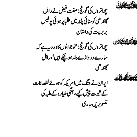
چھاتروں کی گونج: صفت فیض نے راہل
گاندھی کو سنائی پٹنہ میں طلبا پر ہوئی پولیس
بربریت کی داستان
چھاتروں کی گونج: ’نوجوانوں کا درد یہ ہے کہ
سارے دروازے بند ہو چکے ہیں‘، راہل
گاندھی
ایران نے جنگ میں امریکہ کو ہوئے نقصانات
کے ثبوت پیش کیے، جنگی طیارہ کے ملبہ کی
تصویریں جاری