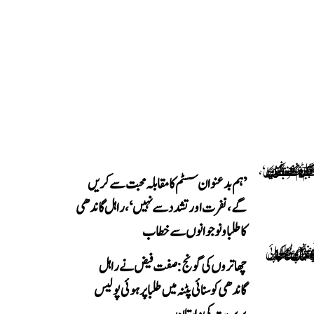
’ہم بدعنوان سسٹم کا مقابلہ محبت سے کریں
گے، نفرت اور تشدد سے نہیں‘، راہل گاندھی
کا طلبا و نوجوانوں سے خطاب
چھاتروں کی گونج: صفت فیض نے راہل
گاندھی کو سنائی پٹنہ میں طلبا پر ہوئی پولیس