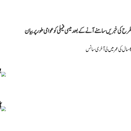
ح کی خبریں سامنے آنے کے بعد میسی فیملی کو عوامی طور پر بیان