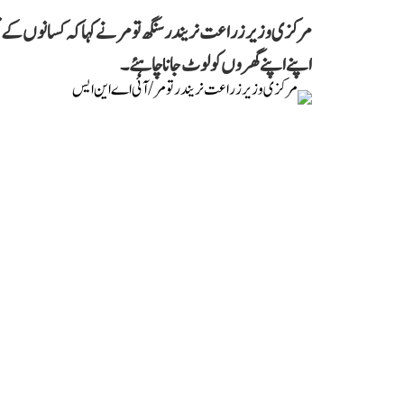
مرکزی وزیر زراعت نریندر سنگھ تومر نے کہا کہ کسانوں کے تق
اپنے اپنے گھروں کو لوٹ جانا چاہئے۔