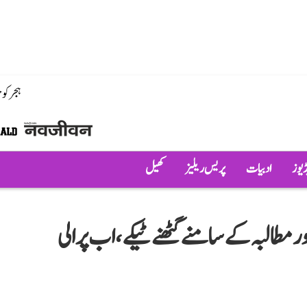
ہجر کو
ڈیوز
ادبیات
پریس ریلیز
کھیل
البہ کے سامنے گھٹنے ٹیکے، اب پرالی