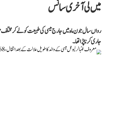
میں لی آخری سانس
رواں سال جون ماہ میں جارج میسی کی طبیعت کو لے کر مختلف طر
جاری کرنا پڑا تھا۔