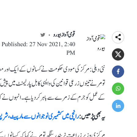
قومی آواز بیورو
Published: 27 Nov 2021, 2:40
PM
نئی دہلی: مرکز کی مودی حکومت نے کسانوں کے ایک اور مط
تومر نے تینوں زرعی قوانین کی واپسی کا بل پارلیمنٹ میں 
کے عمل کو جرم کے زمرے سے باہر کر دیا ہے۔ انہوں نے کہا کہ 
یہ بھی پڑھیں :
رانچی میں کشمیری نوجوانوں سے مارپیٹ، شرپسند
مرکزی وزیر زراعت نریندر سنگھ تومر نے کہا کہ کسانوں کے 