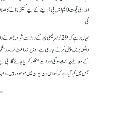
امدادی قیمت (ایم ایس پی) دینے کے لیے کمیٹی بنانے کا اع
گی۔
خیال رہے کہ 29 نومبر یعنی پیر کے روز سے شر
واپسی پر بل پیش کرنے جا رہی ہے۔ وزیر زراعت نریندر سنگھ 
کے معاملے پر بحث ہوگی اور اسے منظور کرایا جائے گا۔ بی ج
جس میں کہا گیا ہے کہ وہ اس دن ایوان میں موجود رہیں۔ راجیہ 
ENT