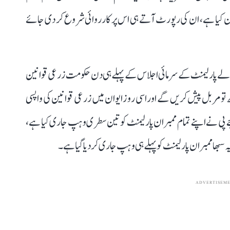
لان کیا ہے، ان کی رپورٹ آتے ہی اس پر کارروائی شروع کر دی جائے
وع ہونے والے پارلیمنٹ کے سرمائی اجلاس کے پہلے ہی دن حکومت زرعی قوانین
تومر بل پیش کریں گے اور اسی روز ایوان میں زرعی قوانین کی واپسی
ے پی نے اپنے تمام ممبران پارلیمنٹ کو تین سطری وہپ جاری کیا ہے،
سبھا ممبران پارلیمنٹ کو پہلے ہی وہپ جاری کر دیا گیا ہے۔
ADVERTISEM