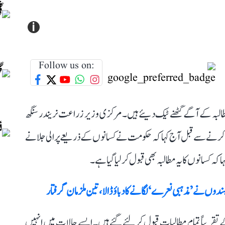
i
Follow us on:
البہ کے آگے گھٹنے ٹیک دیئے ہیں۔ مرکزی وزیر زراعت نریندر سنگھ
پیش کرنے سے قبل آج کہا کہ حکومت نے کسانوں کے ذریعے پرالی جلانے
کسانوں کا یہ مطالبہ بھی قبول کر لیا گیا ہے۔
وں نے ’مذہبی نعرے‘ لگانے کا دباؤ ڈالا، تین ملزمان گرفتار
تقریباً تمام مطالبات قبول کر لئے گئے ہیں۔ ایسے حالات میں انہیں