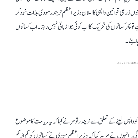
وں زرعی قوانین واپسی کا اعلان وزیر اعظم نریندر مودی بذات خود کر
 تو پھر کسانوں کی تحریک کا اب کوئی جواز باقی نہیں رہتا۔ اب کسانوں
 چاہئے۔
ADVERTISEM
اپس لینے کے تعلق سے نریندر تومر نے کہا کہ یہ ریاست کا موضوع
 گی۔ انہوں نے مزید کہا کہ وزیر اعظم مودی نے کسانوں کو کم از کم