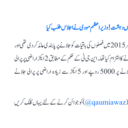
 میں دہشت! وزیر اعظم مودی نے اجلاس طلب کیا
غور طلب ہے کہ نیشنل گرین ٹریبیونل (این جی ٹی) نے دسمبر 2015 میں فصلوں کی باقیات کو جلانے پر پابندی عائد کر دی تھی اور
اس کی خلاف ورزی کرنے والے کسانوں پر جرمانے عائد کرنے کا التزام کیا تھا۔ این جی ٹی کے حکم کے مطابق 2 ایکڑ اراضی پر پرالی
جانے پر 2500 روپے، 2 سے 5 ایکڑ اراضی پر پرالی جلانے پر 5000 روپے اور 5 ایکڑ سے زیادہ اراضی پر پرالی جلانے
(
qaumiawaz@
) کو جوائن کرنے کے لئے یہاں کلک کریں