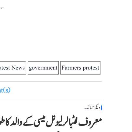
ENT
atest News
government
Farmers protest
(s)
دیگر ممالک