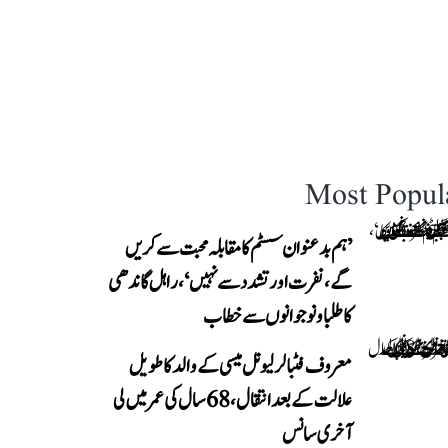
Most Popul
’ہم بدعنوان سسٹم کا مقابلہ محبت سے کریں
گے، نفرت اور تشدد سے نہیں‘، راہل گاندھی
کا طلبا و نوجوانوں سے خطاب
معروف فٹبالر لیونل میسی کے والد کا طویل
علالت کے بعد انتقال، 68 سال کی عمر میں لی
آخری سانس