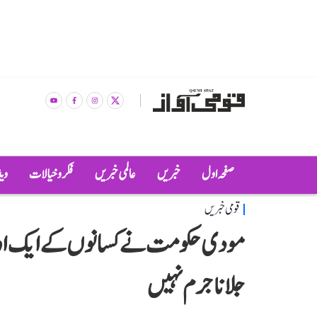
صفحہ اول
خبریں
عالمی خبریں
فکر و خیالات
وی
قومی خبریں
مودی حکومت نے کسانوں کے ایک اور مط
جلانا جرم نہیں