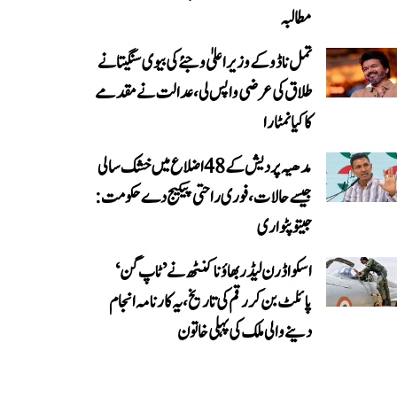
مطالبہ
تمل ناڈو کے وزیر اعلیٰ وجئے کی بیوی سنگیتا نے
طلاق کی عرضی واپس لی، عدالت نے مقدمے
کا کیا نمٹارا
مدھیہ پردیش کے 48 اضلاع میں خشک سالی
جیسے حالات، فوری راحتی پیکیج دے حکومت:
جیتو پٹواری
اسکواڈرن لیڈر بھاؤنا کنٹھ نے ’ٹاپ گن‘
پائلٹ بن کر رقم کی تاریخ، یہ کارنامہ انجام
دینے والی ملک کی پہلی خاتون