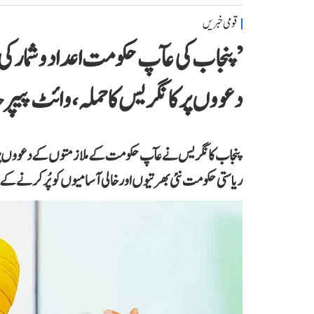
قومی خبریں
’پنجاب کی عآپ حکومت اعداد و شمار
دعووں پر کانگریس کا حملہ، وائٹ پیپر 
پنجاب کانگریس نے عآپ حکومت کے ملازمتوں کے دعووں پر سوا
ریاستی حکومت نئی بھرتیوں اور خالی آسامیوں کو پُر کرنے کے 