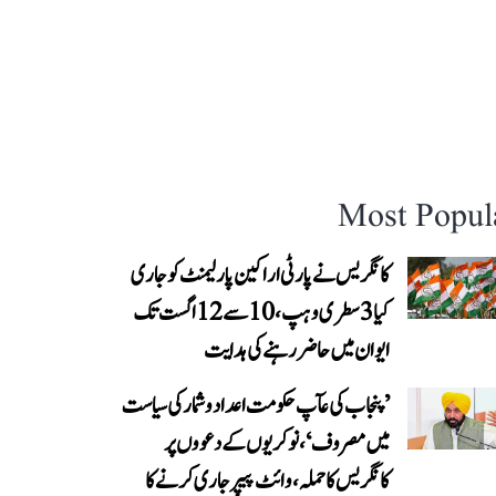
Most Popul
کانگریس نے پارٹی اراکین پارلیمنٹ کو جاری
کیا 3 سطری وہپ، 10 سے 12 اگست تک
ایوان میں حاضر رہنے کی ہدایت
’پنجاب کی عآپ حکومت اعداد و شمار کی سیاست
میں مصروف‘، نوکریوں کے دعووں پر
کانگریس کا حملہ، وائٹ پیپر جاری کرنے کا