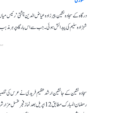
منظوری
درگاہ کے سجادہ نشین پیرزادہ عیاض الدین چشتی ’رئیس میاں
شہزادہ سلیم کی پیدائش ہوئی۔ جب سے اس بارگاہ پر ہر مذہب 
ENT
رمضان المبارک مطابق 12 اپریل بعد نما