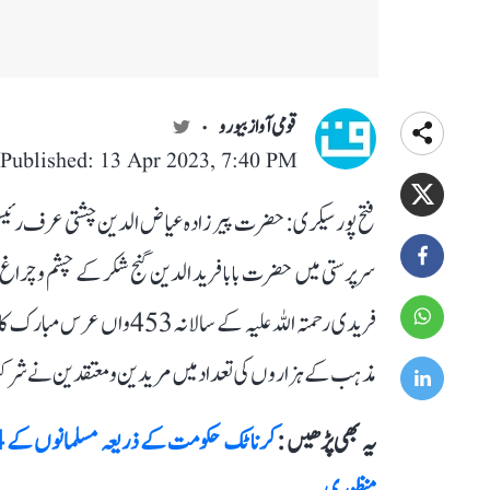
قومی آواز بیورو
Published: 13 Apr 2023, 7:40 PM
فتح پور سیکری: حضرت پیر زادہ عیاض الدین چشتی عرف رئیس 
سرپرستی میں حضرت بابا فرید الدین گنج شکر کے چشم و چراغ 
فریدی رحمتہ اللہ علیہ کے س
مذہب کے ہزاروں کی تعداد میں مریدین ومعتقدین نے شر
یہ بھی پڑھیں :