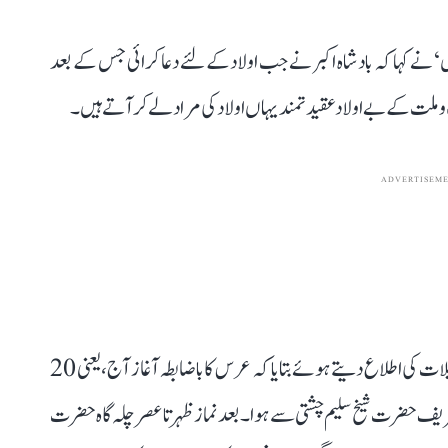
‘ نے کہا کہ بادشاہ اکبر نے جب اولاد کے لئے دعا کرائی جس کے بعد
و ملت کے بے اولاد عقیدتمند یہاں اولاد کی مراد لے کر آتے ہیں۔
ADVERTISEM
سجادہ نشین کے جانشین ارشد عظیم فریدی نے عرس کی تفصیلات کی اطلاع دیتے ہوئے بتایا کہ عرس کا باضابطہ آغاز آج، یعنی 20
ز فجر غسل مزار شریف حضرت شیخ سلیم چشتی سے ہوا۔ بعد نماز ظہر تا عصر چلہ گاہ حضرت