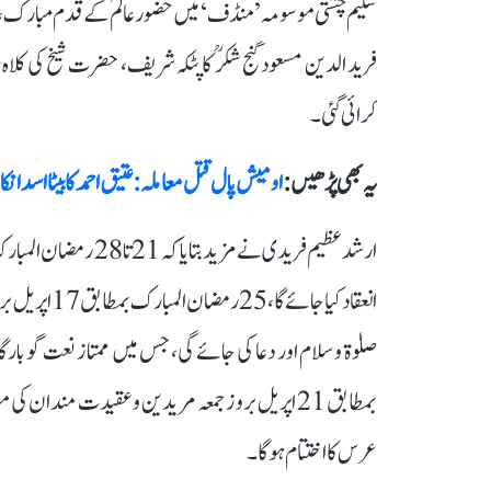
سلیم چشتی موسومہ ’منڈف‘ میں حضور عالمؐ کے قدم مبارک،
فرید الدین مسعود گنج شکرؒ کا پٹکہ شریف، حضرت شیخ کی 
کرائی گئی۔
یہ بھی پڑھیں :
اومیش پال قتل معاملہ: عتیق احمد کا بیٹا اسد ان
انعقاد کیا ج
بمطابق 21 اپریل بروز جمعہ مریدین و عقیدت مندا
عرس کا اختتام ہوگا۔