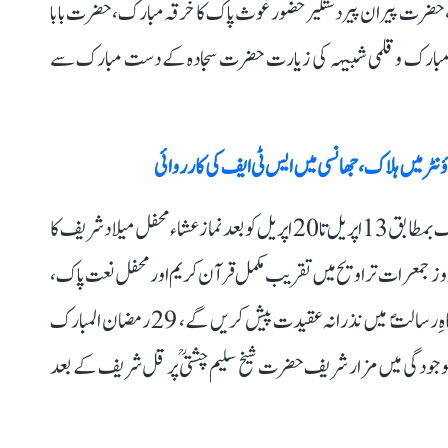
 حضرت پیران پیر دستگیر حضور غوث پاک کا خرقہ مبارک، حضرت بابا
کلاہ مبارک و قلمی شبیہہ کی زیارت حضرت سجادہ کے دست مبارک سے
کاؤنٹر میں ہلاک، جھانسی میں ایس ٹی ایف کی کارروائی
ارشد عظیم فریدی نے مزید بتایا کہ 21 تا 28 رمضان المبارک بمطابق 13اپریل تا 20 اپریل کو بعد نماز عشاء محفل میلاد شریف کا
ائے گا، 25 رمضان المبارک بمطابق 17 اپریل بروز جمعرات تراویح میں تقریب مکمل قرآن کریم اور محفل نعت پاک،
صلوٰۃ وسلام اور دعا کی جائے گی، جس میں ممتاز نعت گو بارگاہِ رسالتؐ میں نذرانہ عقیدت پیش کریں گے، 29 رمضان المبارک
ن کی موجودگی میں مزار شریف حضرت شیخ سلیم چشتیؒ پر قل شریف کے بعد