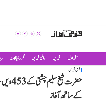
صفحہ اول
خبریں
عالمی خبریں
فکر و خیالات
وی
قومی خبریں
حضرت شیخ
کے ساتھ آغاز