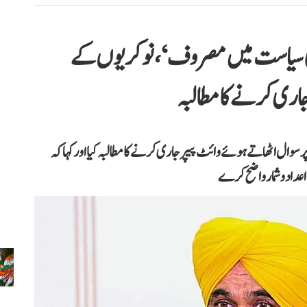
 کی سیاست میں مصروف‘، نوکریوں کے
جاری کرنے کا مطالبہ
ل اٹھاتے ہوئے وائٹ پیپر جاری کرنے کا مطالبہ کیا اور کہا کہ
اعداد و شمار واضح کرے