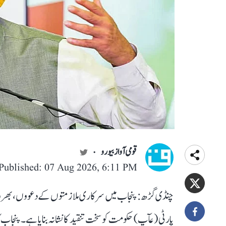
قومی آواز بیورو
Published: 07 Aug 2026, 6:11 PM
چنڈی گڑھ: پنجاب میں سرکاری ملازمتوں کے دعووں، بھرتی ک
پارٹی (عآپ) حکومت کو سخت تنقید کا نشانہ بنایا ہے۔ پنج