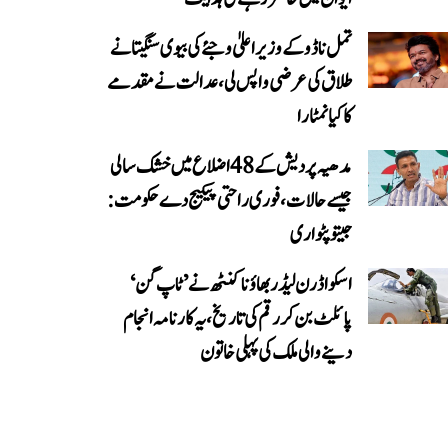
تمل ناڈو کے وزیر اعلیٰ وجئے کی بیوی سنگیتا نے
طلاق کی عرضی واپس لی، عدالت نے مقدمے
کا کیا نمٹارا
مدھیہ پردیش کے 48 اضلاع میں خشک سالی
جیسے حالات، فوری راحتی پیکیج دے حکومت:
جیتو پٹواری
اسکواڈرن لیڈر بھاؤنا کنٹھ نے ’ٹاپ گن‘
پائلٹ بن کر رقم کی تاریخ، یہ کارنامہ انجام
دینے والی ملک کی پہلی خاتون