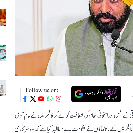
Follow us on:
ے عمل اور امتحانی نظام کی شفافیت کو لے کر کانگریس نے عام آدمی
اب کانگریس کے رہنماؤں نے حکومت سے مطالبہ کیا ہے کہ وہ سرکاری