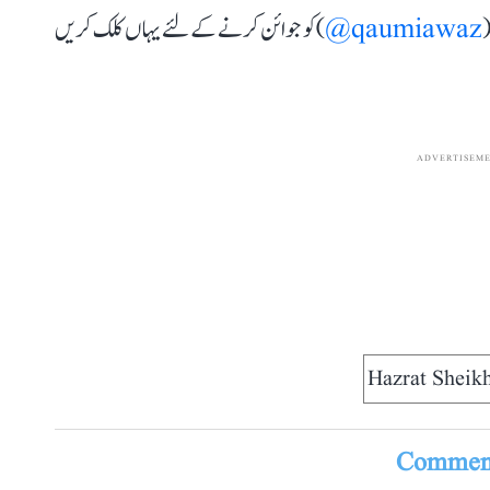
(
qaumiawaz@
) کو جوائن کرنے کے لئے یہاں کلک کریں
ADVERTISEM
Hazrat Sheik
Comment