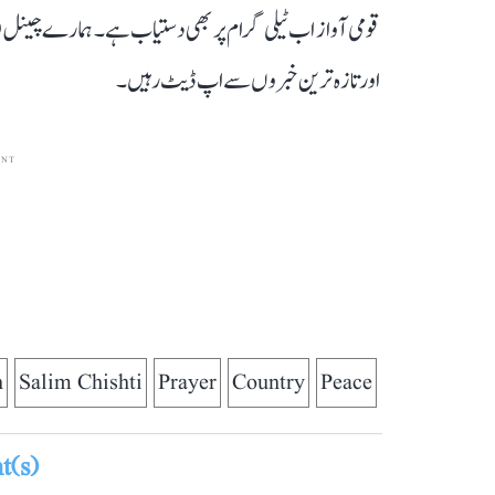
قومی آواز اب ٹیلی گرام پر بھی دستیاب ہے۔ ہمارے چینل 
اور تازہ ترین خبروں سے اپ ڈیٹ رہیں۔
ENT
h
Salim Chishti
Prayer
Country
Peace
(s)