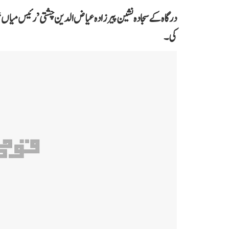
درگاہ کے سجادہ نشین پیرزادہ عیاض الدین چشتی ’رئیس میاں‘ نے
کی۔