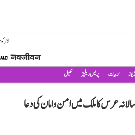
ہجر کو
ڈیوز
ادبیات
پریس ریلیز
کھیل
 سلیم چشتی کے 453ویں سالانہ عرس کا ملک میں امن و امان کی دعا