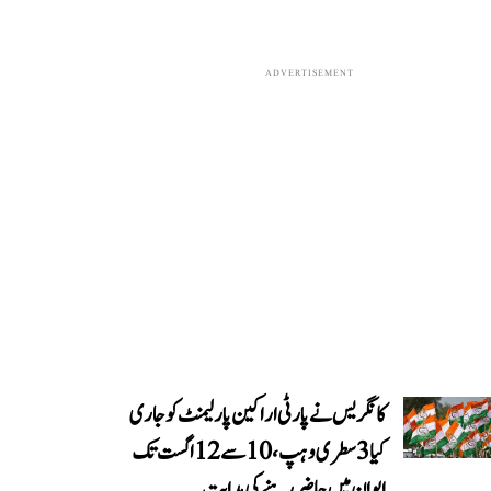
ADVERTISEMENT
کانگریس نے پارٹی اراکین پارلیمنٹ کو جاری
کیا 3 سطری وہپ، 10 سے 12 اگست تک
ایوان میں حاضر رہنے کی ہدایت