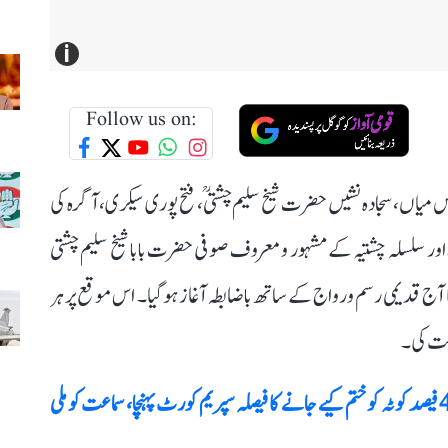
i
Follow us on:
میاں، سجادہ نشیں حضرت شیخ سلیم چشتیؒ، فتح پوری سیکری، آگرہ کی
اور سلسلہ چشتیہ کے مشہور و معرو ف صوفی حضرت بابا شیخ سلیم چشتی
الانہ 453واں عرس مبارک کا آج قدیمی رسم ورواج کے ساتھ باضابطہ آغاز ہوگیا۔ اس موقع پر ہر
کت کی۔
کرناٹک حکومت کے ذریعہ مسلمانوں کے 4 فیصد کوٹہ کو ختم کیے جانے کا فیصلہ سپریم کورٹ پہنچا، سماعت کو ملی