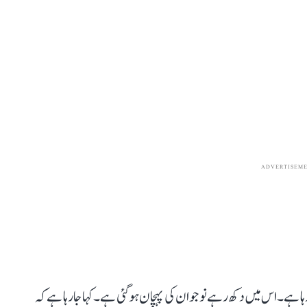
ADVERTISEM
ا ہے۔ اس میں دکھ رہے نوجوان کی پہچان ہو گئی ہے۔ کہا جا رہا ہے کہ