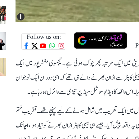
i
Follow us on:
P
کوریٹی میں ایک مرتبہ پھر چوک ہوئی ہے۔ تیجسوی مظفرپور میں ایک
یلی کاپٹر سے اڑان بھرنے والے ہی تھے کہ اسی دوران ایک نوجوان
لیا۔ اس واقعہ کا ویڈیو سوشل میڈیا پر تیزی سے وائرل ہو رہا ہے۔
سکول میں ایک تقریب میں شامل ہونے کے لیے پہنچے تھے۔ تقریب ختم
واقعہ پیش آیا۔ جیسے ہی ہیلی کاپٹر اڑان بھرنے کو تیار ہوا، اچانک