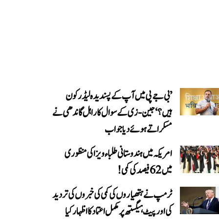
’بی جے پی میں آپ کے پسندیدہ لیڈر کون
ہیں؟‘ جین-زی کے سوال کا راہل گاندھی نے
مسکراتے ہوئے دیا جواب
امریکہ میں ہندوستانی طلباء ویزا کی منظوری
میں 62 فیصد کی کمی!
ٹرمپ نے ہتھیاروں کی کمی کی خبروں کی تردید
کی اور پیٹ ہیگستھ پر مکمل اعتماد کا اظہار کیا