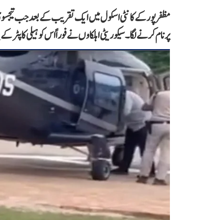
مظفرپور کے کانٹی اسکول میں ایک تقریب کے بعد جب تیجسوی ہیلی 
پرنام کرنے لگا۔ سیکوریٹی اہلکاوں نے فوراً اس کو ہیلی کاپٹر کے