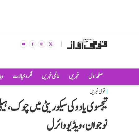
صفحہ اول
خبریں
عالمی خبریں
فکر و خیالات
وی
قومی خبریں
تیجسوی یادو کی سیکوریٹی میں چوک، ہیل
نوجوان، ویڈیو وائرل