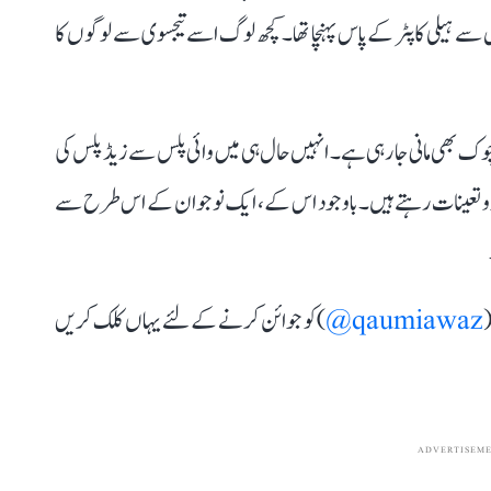
 سے ہیلی کاپٹر کے پاس پہنچا تھا۔ کچھ لوگ اسے تیجسوی سے لوگوں کا
ی چوک بھی مانی جا رہی ہے۔ انہیں حال ہی میں وائی پلس سے زیڈ پلس کی
 دی گئی ہے۔ اس میں 22 سیکوریٹی اہلکار اور 6 کمانڈو تعینات رہتے ہیں۔ باوجود اس کے، ایک نوجوان کے اس طرح سے
(
qaumiawaz@
) کو جوائن کرنے کے لئے یہاں کلک کریں
ADVERTISEM