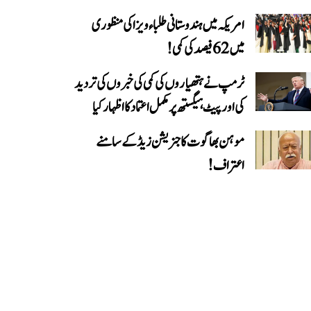
امریکہ میں ہندوستانی طلباء ویزا کی منظوری
میں 62 فیصد کی کمی!
ٹرمپ نے ہتھیاروں کی کمی کی خبروں کی تردید
کی اور پیٹ ہیگستھ پر مکمل اعتماد کا اظہار کیا
موہن بھاگوت کا جنریشن زیڈ کے سامنے
اعتراف!