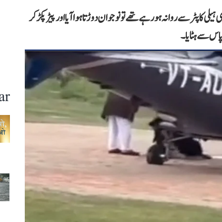
کاپٹر سے روانہ ہو رہے تھے تو نوجوان دوڑتا ہوا آیا اور پیڑ پکڑ کر
 پاس سے ہٹایا۔
ar