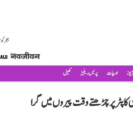
ہجر کو
ڈیوز
ادبیات
پریس ریلیز
کھیل
ی کاپٹر پر چڑھتے وقت پیروں میں گرا