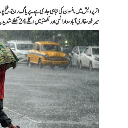
اتر پردیش میں مانسون کی تباہی جاری ہے۔ پریاگ راج، فتح پور، مر
میرٹھ، غازی آباد، وارانسی اور لکھنؤ میں اگلے 24 گھنٹے شدید بارش کا الرٹ ہے