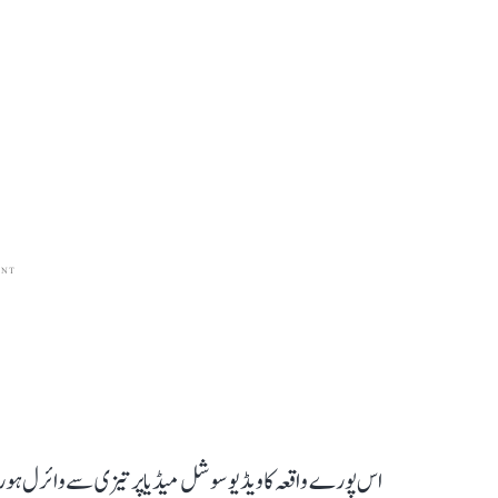
ENT
اس پورے واقعہ کا ویڈیو سوشل میڈیا پر تیزی سے وائرل ہو رہ