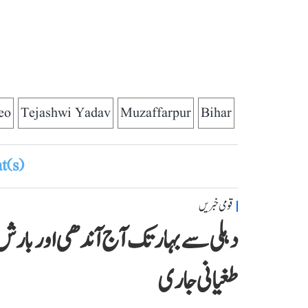
eo
Tejashwi Yadav
Muzaffarpur
Bihar
(s)
قومی خبریں
دہلی سے بہار تک آج آندھی اور بارش 
طغیانی جاری