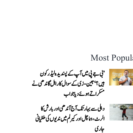
Most Popul
’بی جے پی میں آپ کے پسندیدہ لیڈر کون
ہیں؟‘ جین-زی کے سوال کا راہل گاندھی نے
مسکراتے ہوئے دیا جواب
دہلی سے بہار تک آج آندھی اور بارش کا
الرٹ، ہماچل اور کیرلم میں ندیوں کی طغیانی
جاری