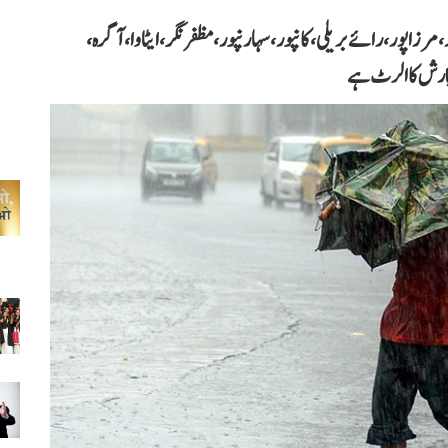
زا پور، رائے بریلی، کانپور، سہارنپور، مظفر نگر، ایٹاوا، آگرہ،