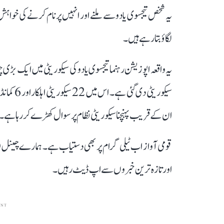
یہ شخص تیجسوی یادو سے ملنے اور انہیں پرنام کرنے کی خواہش
لگاؤ بتا رہے ہیں۔
یہ واقعہ اپوزیشن رہنما تیجسوی یادو کی سیکوریٹی میں ایک بڑ
سیکوریٹی
ان کے قریب پہنچنا سیکوریٹی نظام پر سوال کھڑے کر رہا ہے۔
قومی آواز اب ٹیلی گرام پر بھی دستیاب ہے۔ ہمارے چینل 
اور تازہ ترین خبروں سے اپ ڈیٹ رہیں۔
ENT