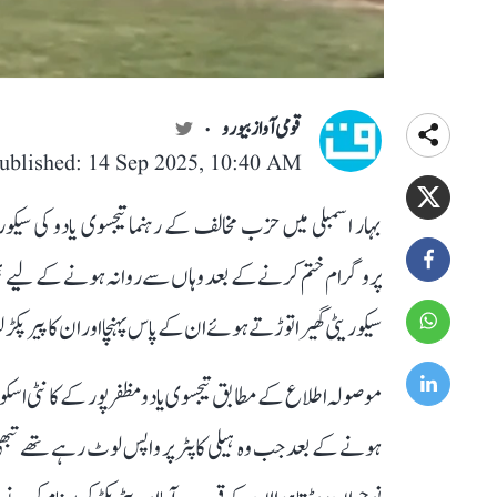
قومی آواز بیورو
ublished: 14 Sep 2025, 10:40 AM
بہار اسمبلی میں حزب مخالف کے رہنما تیجسوی یادو کی سی
پروگرام ختم کرنے کے بعد وہاں سے روانہ ہونے کے لیے ہ
سیکوریٹی گھیرا توڑتے ہوئے ان کے پاس پہنچا اور ان کا پیر پکڑ 
موصولہ اطلاع کے مطابق تیجسوی یادو مظفرپور کے کانٹی ا
ہونے کے بعد جب وہ ہیلی کاپٹر پر واپس لوٹ رہے تھے تبھی یہ 