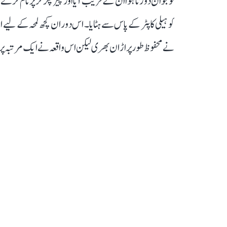
نوجوان دوڑتا ہوا ان کے قریب آیا اور پیڑ پکڑ کر پرنام کرنے 
کو ہیلی کاپٹر کے پاس سے ہٹایا۔ اس دوران کچھ لمحہ کے لیے افر
نے محفوظ طور پر اڑان بھری لیکن اس واقعہ نے ایک مرتبہ پر