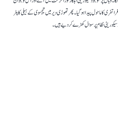
لگا۔ وہاں پر موجود سیکوریٹی اہلکار فوراً حرکت میں آئے اور اس نوجوان
ا تفری کا ماحول پیدا ہو گیا۔ پھر تھوڑی دیر میں تیجسوی کے ہیلی کاپٹر
 سیکوریٹی نظام پر سوال کھڑے کر دیے ہیں۔