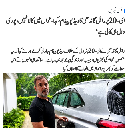
قومی خبریں
ای-20 پر راہل گاندھی کا ویڈیو پیغام، کہا- ’دال میں کالا نہیں، پوری
دال ہی کالی ہے‘
راہل گاندھی نے ای-20 پٹرول کے خلاف ویڈیو پیغام جاری کرتے ہوئے کہا کہ یہ
منصوبہ عوام کی گاڑیوں، جیب اور زندگی پر بوجھ بن رہا ہے۔ ساتھ ہی انہوں نے اس
معاملے کو بھرپور انداز میں اٹھانے کا اعلان کیا