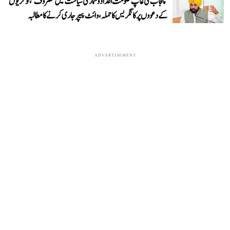
’پنجاب کی عآپ حکومت اعداد و شمار کی سیاست میں مصروف‘، نوکریوں
کے دعووں پر کانگریس کا حملہ، وائٹ پیپر جاری کرنے کا مطالبہ
ADVERTISEMENT