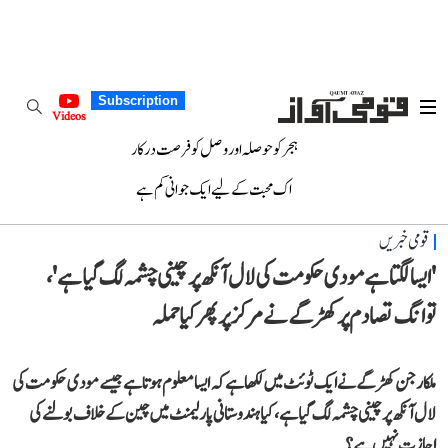
Subscription
Videos
ہجر کو حوصلہ اور وصل کو فرصت درکار
اک محبت کے لیے ایک جوانی کم ہے
قومی خبریں
'ایسا لگتا ہے مودی حکومت کی لال آنکھ پر چینی چشمہ لگ گیا ہے'،
توانگ تصادم پر کھڑگے نے مرکز پر پھر کیا حملہ
ملکارجن کھڑگے نے ایک ٹوئٹ میں لکھا ہے کہ ایسا معلوم ہوتا ہے جیسے مودی حکومت کی
لال آنکھ پر چینی چشمہ لگ گیا ہے، کیا ہندوستانی پارلیمنٹ میں چین کے خلاف بولنے کی
اجازت نہیں ہے؟