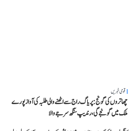
قومی خبریں
چھاتروں کی گونج: پریاگ راج سے اٹھنے والی طلبہ کی آواز پورے
ملک میں گونجے گی، رندیپ سنگھ سرجے والا