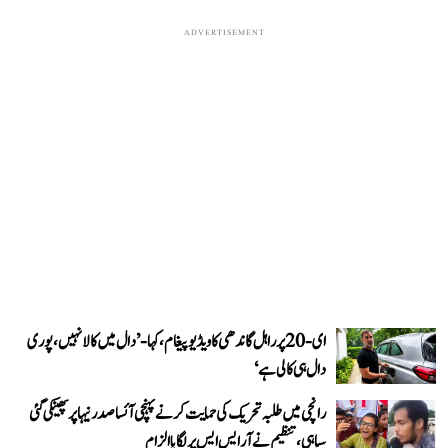
ADVERTISEMENT
ای-20 پر راہل گاندھی کا ویڈیو پیغام، کہا- ’دال میں کالا نہیں، پوری
دال ہی کالی ہے‘
رانچی میں طلبہ تحریک کی حمایت کرنے پہنچی آئسا صدر نیہا پر پھینکی گئی
سیاہی، تنظیم نے آر ایس ایس پر لگایا الزام