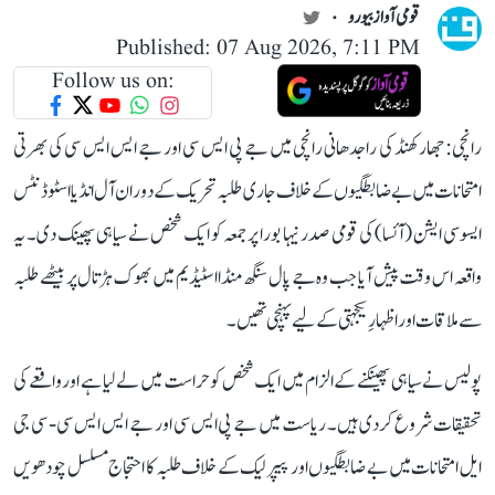
قومی آواز بیورو
Published: 07 Aug 2026, 7:11 PM
Follow us on:
رانچی: جھارکھنڈ کی راجدھانی رانچی میں جے پی ایس سی اور جے ایس ایس سی کی بھرتی
امتحانات میں بے ضابطگیوں کے خلاف جاری طلبہ تحریک کے دوران آل انڈیا اسٹوڈنٹس
ایسوسی ایشن (آئسا) کی قومی صدر نیہا بورا پر جمعہ کو ایک شخص نے سیاہی پھینک دی۔ یہ
واقعہ اس وقت پیش آیا جب وہ جے پال سنگھ منڈا اسٹیڈیم میں بھوک ہڑتال پر بیٹھے طلبہ
سے ملاقات اور اظہارِ یکجہتی کے لیے پہنچی تھیں۔
پولیس نے سیاہی پھینکنے کے الزام میں ایک شخص کو حراست میں لے لیا ہے اور واقعے کی
تحقیقات شروع کر دی ہیں۔ ریاست میں جے پی ایس سی اور جے ایس ایس سی - سی جی
ایل امتحانات میں بے ضابطگیوں اور پیپر لیک کے خلاف طلبہ کا احتجاج مسلسل چودھویں