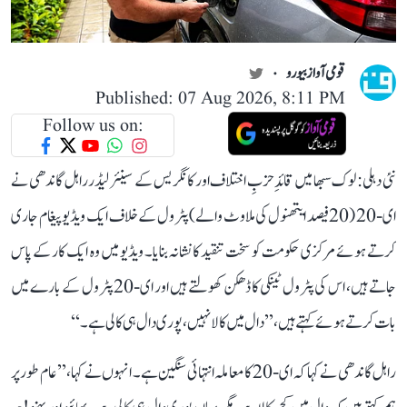
قومی آواز بیورو
Published: 07 Aug 2026, 8:11 PM
Follow us on:
نئی دہلی: لوک سبھا میں قائدِ حزبِ اختلاف اور کانگریس کے سینئر لیڈر راہل گاندھی نے
ای-20 (20 فیصد ایتھنول کی ملاوٹ والے) پٹرول کے خلاف ایک ویڈیو پیغام جاری
کرتے ہوئے مرکزی حکومت کو سخت تنقید کا نشانہ بنایا۔ ویڈیو میں وہ ایک کار کے پاس
جاتے ہیں، اس کی پٹرول ٹینکی کا ڈھکن کھولتے ہیں اور ای-20 پٹرول کے بارے میں
بات کرتے ہوئے کہتے ہیں، ’’دال میں کالا نہیں، پوری دال ہی کالی ہے۔‘‘
راہل گاندھی نے کہا کہ ای-20 کا معاملہ انتہائی سنگین ہے۔ انہوں نے کہا، ’’عام طور پر