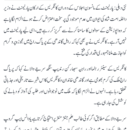
نئی دہلی: پارلیمنٹ کے مانسون اجلاس کے دوران کانگریس کے ارکان پارلیمنٹ نے وزیر
داخلہ امت شاہ کی ایوان میں عدم موجودگی پر سخت اعتراض کرتے ہوئے الزام لگایا ہے
کہ وہ اپوزیشن کے سوالوں کا سامنا کرنے سے گریز کر رہے ہیں، اسی لیے پارلیمنٹ میں
نہیں آ رہے۔ کانگریس نے یہ بھی کہا کہ راہل گاندھی کے پریاگ راج میں مجوزہ پروگرام
کو اجازت ملنا جمہوری اقدار کی فتح ہے۔
کانگریس کے سینئر رہنما اور راجیہ سبھا رکن رندیپ سنگھ سرجے والا نے کہا کہ پریاگ
راج ملک کی کرم بھومی ہے اور گاندھی خاندان و کانگریس کا اس شہر سے تاریخی اور جذباتی
تعلق رہا ہے۔ انہوں نے الزام لگایا کہ ملک میں نوجوانوں اور طلبہ کی آواز کو دبانے کی
کوشش کی جا رہی ہے۔
سرجے والا کے مطابق اگر کوئی طالب علم جنتر منتر پر احتجاج کرتا ہے یا واٹس ایپ گروپ