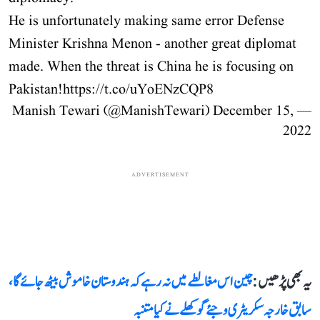
He is unfortunately making same error Defense
Minister Krishna Menon - another great diplomat
made. When the threat is China he is focusing on
Pakistan!
https://t.co/uYoENzCQP8
December 15,
— Manish Tewari (@ManishTewari)
2022
ADVERTISEMENT
یہ بھی پڑھیں :
چین اس مغالطے میں نہ رہے کہ ہندوستان خاموش بیٹھ جائے گا،
سابق خارجہ سکریٹری وجئے گوکھلے نے کیا متنبہ