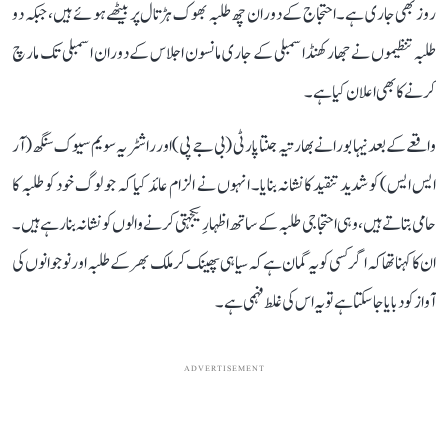
روز بھی جاری ہے۔ احتجاج کے دوران چھ طلبہ بھوک ہڑتال پر بیٹھے ہوئے ہیں، جبکہ دو
طلبہ تنظیموں نے جھارکھنڈ اسمبلی کے جاری مانسون اجلاس کے دوران اسمبلی تک مارچ
کرنے کا بھی اعلان کیا ہے۔
واقعے کے بعد نیہا بورا نے بھارتیہ جنتا پارٹی (بی جے پی) اور راشٹریہ سویم سیوک سنگھ (آر
ایس ایس) کو شدید تنقید کا نشانہ بنایا۔ انہوں نے الزام عائد کیا کہ جو لوگ خود کو طلبہ کا
حامی بتاتے ہیں، وہی احتجاجی طلبہ کے ساتھ اظہارِ یکجہتی کرنے والوں کو نشانہ بنا رہے ہیں۔
ان کا کہنا تھا کہ اگر کسی کو یہ گمان ہے کہ سیاہی پھینک کر ملک بھر کے طلبہ اور نوجوانوں کی
آواز کو دبایا جا سکتا ہے تو یہ اس کی غلط فہمی ہے۔
ADVERTISEMENT