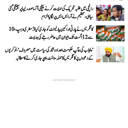
رانچی میں طلبہ تحریک کی حمایت کرنے پہنچی آئسا صدر نیہا پر پھینکی گئی
سیاہی، تنظیم نے آر ایس ایس پر لگایا الزام
کانگریس نے پارٹی اراکین پارلیمنٹ کو جاری کیا 3 سطری وہپ، 10
سے 12 اگست تک ایوان میں حاضر رہنے کی ہدایت
’پنجاب کی عآپ حکومت اعداد و شمار کی سیاست میں مصروف‘، نوکریوں
کے دعووں پر کانگریس کا حملہ، وائٹ پیپر جاری کرنے کا مطالبہ
ADVERTISEMENT