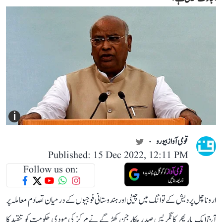
i
قومی آواز بیورو
Published: 15 Dec 2022, 12:11 PM
Follow us on:
اروناچل پردیش کے توانگ میں چینی اور ہندوستانی فوجیوں کے درمیان تصادم معاملہ پر
آج ایک بار پھر کانگریس صدر ملکارجن کھڑگے نے مرکز کی مودی حکومت کو تنقید کا