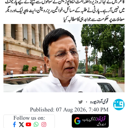
کانگریس نے کہا کہ وزیر داخلہ امت شاہ اپوزیشن کے سوالوں سے بچنے کے لیے پارلیمنٹ
میں نہیں آ رہے۔ پارٹی نے طلبہ کے مسائل، خواتین ریزرویشن، نیٹ پیپر لیک اور دیگر
معاملات پر حکومت سے جوابدہی کا مطالبہ کیا
قومی آواز بیورو
Published: 07 Aug 2026, 7:40 PM
Follow us on: