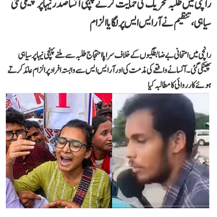
رانچی میں طلبہ تحریک کی حمایت کرنے پہنچی آئسا صدر نیہا پر پھینکی گئی
سیاہی، تنظیم نے آر ایس ایس پر لگایا الزام
رانچی میں امتحانی بے ضابطگیوں کے خلاف سراپا احتجاج طلبہ سے ملنے پہنچی نیہا پر سیاہی
پھینکی گئی۔ آئسا نے واقعے کی مذمت کی اور آر ایس ایس سے وابستہ افراد پر الزام عائد کرتے
ہوئے کارروائی کا مطالبہ کیا