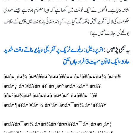
نشانہ بنایا ہے۔ انھوں نے ایک ٹوئٹ میں لکھا ہے کہ ایسا معلوم ہوتا ہے جیسے مودی
حکومت کی لال آنکھ پر چینی چشمہ لگ گیا ہے۔ کیا ہندوستانی پارلیمنٹ میں چین کے خلاف
بولنے کی اجازت نہیں ہے؟
یہ بھی پڑھیں :
اتر پردیش: ریلوے ٹریک پر تفریحی ویڈیو بناتے وقت شدید
حادثہ، ایک خاتون سمیت 3 افراد جاں بحق
à¤à¤¸à¤¾ à¤ªà¥à¤°à¤¤à¥à¤¤ à¤¹à¥à¤¤à¤¾ à¤¹à¥
à¤à¤¿ à¤®à¥à¤¦à¥ à¤¸à¤°à¤à¤¾à¤° à¤à¥
âà¤²à¤¾à¤² à¤à¤à¤â à¤ªà¤° à¤à¥à¤¨à¥
à¤à¤¶à¥à¤®à¤¾ à¤²à¤ à¤à¤¯à¤¾ à¤¹à¥à¥¤
à¤à¥à¤¯à¤¾ à¤­à¤¾à¤°à¤¤à¥à¤¯ à¤¸à¤à¤¸à¤¦