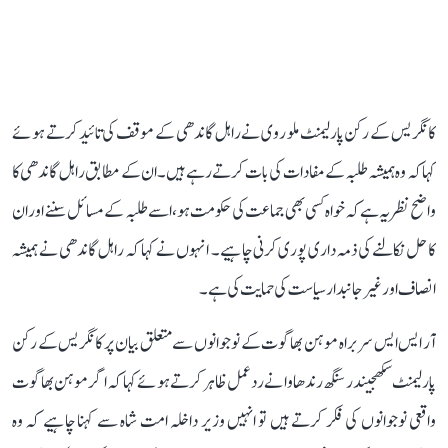
کانگریس کے رکن پارلیمنٹ ملو روی نے راہل گاندھی کے موقف کی تائید کرتے ہوئے
کہا کہ وہ ہمیشہ طلبہ کے مفادات کی بات کرتے رہے ہیں۔ ان کے مطابق راہل گاندھی کا
واضح نظریہ ہے کہ خواہ کسی بھی جماعت کی حکومت ہو، اسے طلبہ کے مسائل سننے اور ان
کا حل نکالنے کی ذمہ داری پوری کرنی چاہیے۔ انہوں نے کہا کہ راہل گاندھی نے ہمیشہ
انصاف اور غیر جانبدار سیاست کی حمایت کی ہے۔
آر ایس ایس سربراہ موہن بھاگوت کے نوجوانوں سے متعلق بیان پر کانگریس کے رکن
پارلیمنٹ سکھجیندر سنگھ رندھاوا نے ردعمل ظاہر کرتے ہوئے کہا کہ اگر موہن بھاگوت
واقعی نوجوانوں کی فکر کرتے ہیں تو انہیں وزیر داخلہ امت شاہ سے کہنا چاہیے کہ وہ