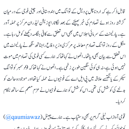
قابل ذکر ہے کہ اروناچل پردیش کے توانگ میں ہندوستانی اور چینی فوجی کے درمیان
گزشتہ روز ہوئے تصادم کی خبر پھیلنے کے بعد لگاتار اپوزیشن لیڈران مرکز پر حملہ آور
ہے۔ پارلیمنٹ کے سرمائی اجلاس میں بھی اس تعلق سے کافی ہنگامہ دیکھنے کو مل رہا ہے۔
منگل کے روز توانگ تصادم معاملہ پر مرکزی وزیر دفاع راجناتھ سنگھ نے پارلیمنٹ میں
اس تعلق سے بیان بھی دیا تھا۔ انھوں نے کہا تھا کہ ہمارے کسی فوجی کی تصادم میں موت
نہیں ہوئی ہے، نہ ہی کوئی سنگین طور پر زخمی ہے۔ انھوں نے کہا تھا کہ 9 دسمبر کو توانگ
سیکٹر کے یانگتسے علاقہ میں پی ایل اے کے فوجیوں نے حملہ کیا تھا اور موجودہ حالت کو
بدلنے کی کوشش کی تھی۔ اس کوشش کو ہمارے فوجیوں نے عزم مصمم کے ساتھ ناکام
کر دیا۔
قومی آواز اب ٹیلی گرام پر بھی دستیاب ہے۔ ہمارے چینل (
qaumiawaz@
)
کو جوائن کرنے کے لئے یہاں کلک کریں اور تازہ ترین خبروں سے اپ ڈیٹ رہیں۔