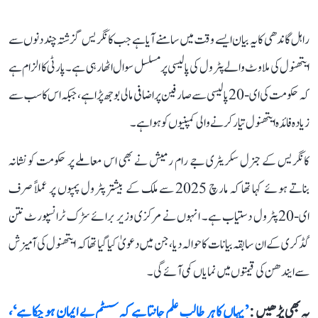
راہل گاندھی کا یہ بیان ایسے وقت میں سامنے آیا ہے جب کانگریس گزشتہ چند دنوں سے
ایتھنول کی ملاوٹ والے پٹرول کی پالیسی پر مسلسل سوال اٹھا رہی ہے۔ پارٹی کا الزام ہے
کہ حکومت کی ای-20 پالیسی سے صارفین پر اضافی مالی بوجھ پڑا ہے، جبکہ اس کا سب سے
زیادہ فائدہ ایتھنول تیار کرنے والی کمپنیوں کو ہوا ہے۔
کانگریس کے جنرل سکریٹری جے رام رمیش نے بھی اس معاملے پر حکومت کو نشانہ
بناتے ہوئے کہا تھا کہ مارچ 2025 سے ملک کے بیشتر پٹرول پمپوں پر عملاً صرف
ای-20 پٹرول دستیاب ہے۔ انہوں نے مرکزی وزیر برائے سڑک ٹرانسپورٹ نتن
گڈکری کے ان سابقہ بیانات کا حوالہ دیا، جن میں دعویٰ کیا گیا تھا کہ ایتھنول کی آمیزش
سے ایندھن کی قیمتوں میں نمایاں کمی آئے گی۔
یہ بھی پڑھیں :
’یہاں کا ہر طالب علم جانتا ہے کہ سسٹم بے ایمان ہو چکا ہے‘،