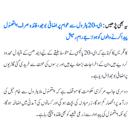
یہ بھی پڑھیں :
ای-20 پٹرول سے عوام پر اضافی بوجھ، فائدہ صرف ایتھنول
پیدا کرنے والوں کو ہوا: جے رام رمیش
کانگریس کا کہنا ہے کہ ای-20 پالیسی نے متوسط طبقے کے لیے ایندھن کے متبادل محدود
کر دیے ہیں، ان کے اخراجات بڑھا دیے ہیں اور برسوں کی محنت سے خریدی گئی گاڑیوں
پر اضافی بوجھ ڈال دیا ہے۔
دوسری جانب مرکزی حکومت کا موقف ہے کہ ایتھنول ملا پٹرول سے خام تیل کی
درآمد پر انحصار کم ہوگا، زرِ مبادلہ کی بچت ہوگی اور کسانوں کی آمدنی میں اضافہ ہوگا،
کیونکہ ایتھنول کی پیداوار سے زرعی شعبے کو بھی فائدہ پہنچ رہا ہے۔