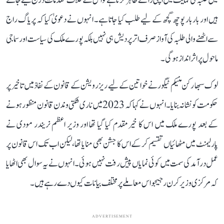
میں طلبہ کی حمایت میں اپنی رائے ظاہر کرتا ہے تو اس کے خلاف مقدمات درج کیے جاتے
ہیں اور بار بار پوچھ گچھ کے لیے طلب کیا جاتا ہے۔ انہوں نے دعویٰ کیا کہ پریاگ راج
سے اٹھنے والی طلبہ کی آواز صرف اتر پردیش ہی نہیں بلکہ پورے ملک کی سیاست اور سماجی
ماحول پر اثر انداز ہوگی۔
لوک سبھا رکن منیکم ٹیگور نے خواتین کے لیے ریزرویشن کے قانون کے نفاذ میں تاخیر پر
حکومت کو نشانہ بنایا۔ انہوں نے کہا کہ 2023 میں ناری شکتی وندن قانون منظور ہونے
کے بعد پورے ملک میں اس کا خیرمقدم کیا گیا تھا اور وزیر اعظم نریندر مودی نے
پارلیمنٹ میں مٹھائیاں تقسیم کر کے اس کا جشن بھی منایا تھا، لیکن اب تک اس قانون پر
عمل درآمد کی سمت میں کوئی نمایاں پیش رفت نہیں ہوئی۔ انہوں نے یہ سوال بھی اٹھایا
کہ مرکزی وزیر کرن رجیجو اس معاملے پر مختلف بیانات کیوں دے رہے ہیں۔
ADVERTISEMENT