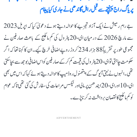
پریاگ راج پہنچنے سے قبل راہل گاندھی نے جاری کیا پیغام
جے رام رمیش نے ایک آزاد تجزیے کا حوالہ دیتے ہوئے دعویٰ کیا کہ اپریل 2023
سے مارچ 2026 کے درمیان ای-20 پٹرول کی کم مائلیج کے باعث صارفین نے
مجموعی طور پر تقریباً 88 ہزار 234 کروڑ روپے اضافی خرچ کیے۔ ان کا کہنا تھا کہ اگر
حکومت چاہتی تو ای-20 پٹرول کی قیمت کم کرکے صارفین کو اس اضافی بوجھ سے بچا سکتی
تھی۔ انہوں نے نیتی آیوگ کے ایتھنول روڈ میپ کا حوالہ دیتے ہوئے کہا کہ اس میں بھی
ای-10 اور ای-20 ایندھن پر مالی اور ٹیکس مراعات کی سفارش کی گئی تھی تاکہ عوام
کو کم مائلیج کا نقصان برداشت نہ کرنا پڑے۔
ADVERTISEMENT