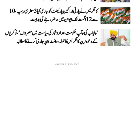
کانگریس نے پارٹی اراکین پارلیمنٹ کو جاری کیا 3 سطری وہپ، 10
سے 12 اگست تک ایوان میں حاضر رہنے کی ہدایت
’پنجاب کی عآپ حکومت اعداد و شمار کی سیاست میں مصروف‘، نوکریوں
کے دعووں پر کانگریس کا حملہ، وائٹ پیپر جاری کرنے کا مطالبہ
ADVERTISEMENT