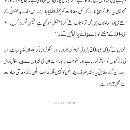
ہم کہتے ہیں کہ دال میں کچھ کالا ہے، مگر یہاں پوری دال ہی کالی ہے۔ بھائیو اور بہنو! ہر
مہم میں یہ طے کرنا پڑتا ہے کہ کن معاملات کو پہلے اٹھایا جائے۔ اس وقت بدعنوانی کے
اتنے زیادہ معاملات ہیں کہ ترجیحات طے کرنا مشکل ہو گیا ہے، لیکن فکر نہ کریں، ہم
ای-20 کے مسئلے کو بڑے پیمانے پر اٹھائیں گے۔‘‘
انہوں نے کہا کہ ای-20 پٹرول عوام کی کاروں اور اسکوٹروں کو نقصان پہنچا رہا ہے، ان
کی زندگیوں کو متاثر کر رہا ہے اور حکومت براہِ راست ان کی جیبوں سے پیسہ نکال رہی
ہے۔ ان کے مطابق یہ مسئلہ صرف ایندھن کا نہیں بلکہ عام صارفین کے معاشی مفادات
سے بھی جڑا ہوا ہے۔
ADVERTISEMENT