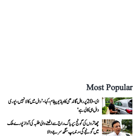
Most Popular
ای-20 پر راہل گاندھی کا ویڈیو پیغام، کہا- ’دال میں کالا نہیں، پوری
دال ہی کالی ہے‘
چھاتروں کی گونج: پریاگ راج سے اٹھنے والی طلبہ کی آواز پورے ملک
میں گونجے گی، رندیپ سنگھ سرجے والا