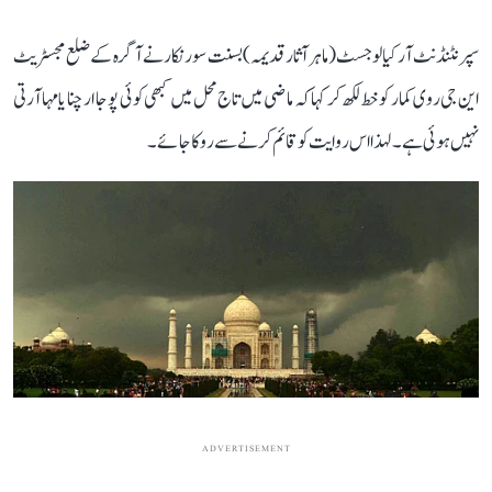
سپرنٹنڈنٹ آرکیالوجسٹ (ماہر آثار قدیمہ) بسنت سورنکار نے آگرہ کے ضلع مجسٹریٹ
این جی روی کمار کو خط لکھ کر کہا کہ ماضی میں تاج محل میں کبھی کوئی پوجا ارچنا یا مہا آرتی
نہیں ہوئی ہے۔ لہذا اس روایت کو قائم کرنے سے روکا جائے۔
ADVERTISEMENT