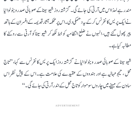
مندر ہے لہذا اس میں آرتی کی جائے گی۔ گزشتہ روز شیو سینا کے صوبائی صدر وینو لوانیا
نے ایک پریس کانفرنس کر کے یہ دھمکی دی۔ اس پر محکمہ آثار قدیمہ کے افسران کے ہاتھ
پیر پھول گئے ہیں، انہوں نے ضلع انتظامیہ کو خط لکھ کر شیو سینا کو آرتی سے روکنے کا
مطالبہ کیا ہے۔
شیو سینا کے صوبائی صدر وینو لوانیا نے گزشتہ روز ایک پریس کانفرنس سے کہا، ’’تاج
محل ، تیجو مہالیہ ہے اور ہندووں کے عقیدے کی علامت ہے۔ اس کے پیش نظر اس
ساون کے مہینے میں چاروں سوموار کو تاج محل کے اندر آرتی کی جائے گی۔ ‘‘
ADVERTISEMENT