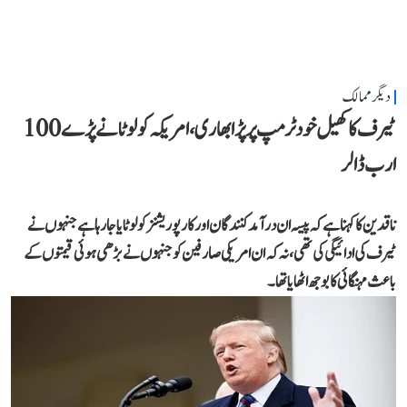
دیگر ممالک
ٹیرف کا کھیل خود ٹرمپ پر پڑا بھاری، امریکہ کو لوٹانے پڑے 100
ارب ڈالر
ناقدین کا کہنا ہے کہ پیسہ ان درآمد کنندگان اور کارپوریشنز کو لوٹایا جا رہا ہے جنہوں نے
ٹیرف کی ادائیگی کی تھی، نہ کہ ان امریکی صارفین کو جنہوں نے بڑھی ہوئی قیمتوں کے
باعث مہنگائی کا بوجھ اٹھایا تھا۔