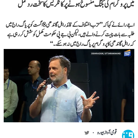
میں پروگرام کی بکنگ منسوخ ہونے پر کانگریس کا سخت ردعمل
اجے رائے نے کہا کہ ’’حزب اختلاف کے قائد راہل گاندھی 8 اگست کو پریاگ راج میں
طلبہ سے بات چیت کرنے والے ہیں، لیکن بی جے پی حکومت مکمل کوشش کر رہی ہے
کہ راہل گاندھی کا پروگرام پریاگ راج میں نہ ہو سکے۔‘‘
قومی آواز بیورو