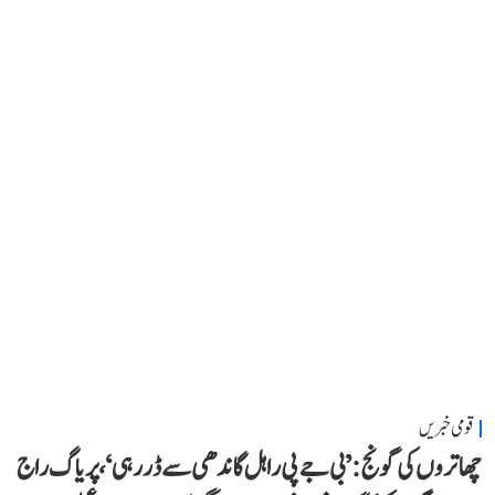
قومی خبریں
چھاتروں کی گونج: ’بی جے پی راہل گاندھی سے ڈر رہی‘، پریاگ راج