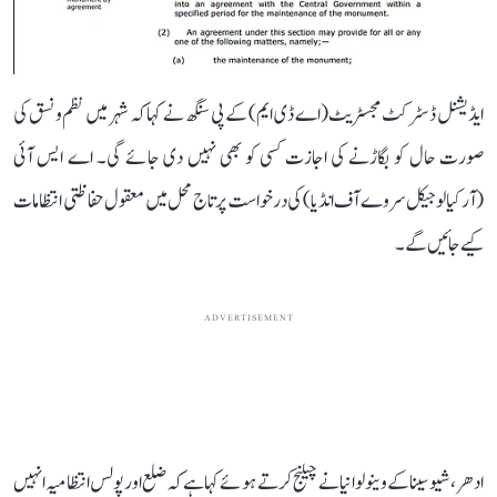
ایڈیشنل ڈسٹرکٹ مجسٹریٹ (اے ڈی ایم) کے پی سنگھ نے کہا کہ شہر میں نظم و نسق کی
صورت حال کو بگاڑنے کی اجازت کسی کو بھی نہیں دی جائے گی۔ اے ایس آئی
(آرکیالوجیکل سروے آف انڈیا) کی درخواست پر تاج محل میں معقول حفاظتی انتظامات
کیے جائیں گے۔
ADVERTISEMENT
ادھر، شیو سینا کے وینو لوانیا نے چیلنج کرتے ہوئے کہا ہے کہ ضلع اور پولس انتظامیہ انہیں