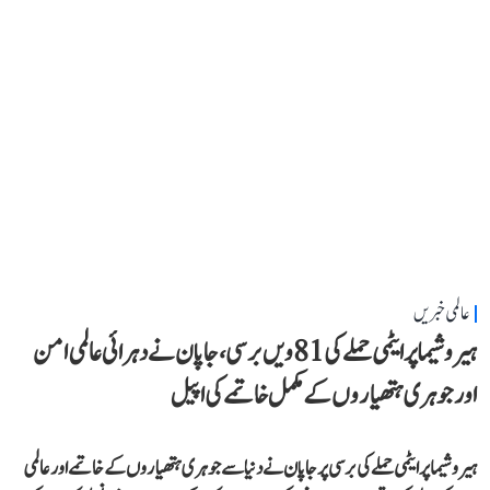
عالمی خبریں
ہیروشیما پر ایٹمی حملے کی 81ویں برسی، جاپان نے دہرائی عالمی امن
اور جوہری ہتھیاروں کے مکمل خاتمے کی اپیل
ہیروشیما پر ایٹمی حملے کی برسی پر جاپان نے دنیا سے جوہری ہتھیاروں کے خاتمے اور عالمی