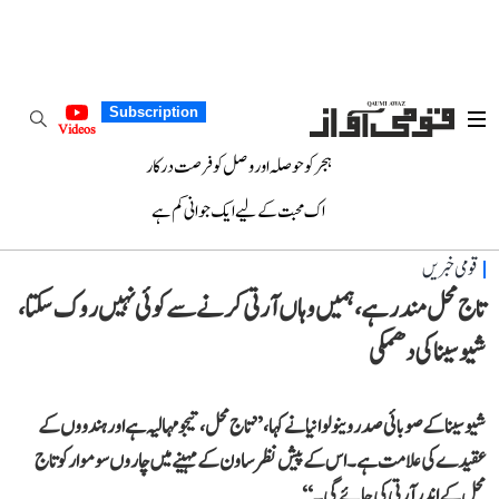
Subscription
Videos
ہجر کو حوصلہ اور وصل کو فرصت درکار
اک محبت کے لیے ایک جوانی کم ہے
قومی خبریں
تاج محل مندر ہے، ہمیں وہاں آرتی کرنے سے کوئی نہیں روک سکتا،
شیو سینا کی دھمکی
شیو سینا کے صوبائی صدر وینو لوانیا نے کہا، ’’تاج محل، تیجو مہالیہ ہے اور ہندووں کے
عقیدے کی علامت ہے۔ اس کے پیش نظر ساون کے مہینے میں چاروں سوموار کو تاج
محل کے اندر آرتی کی جائے گی۔ ‘‘