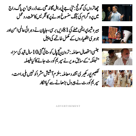
چھاتروں کی گونج: ’بی جے پی راہل گاندھی سے ڈر رہی‘، پریاگ راج
میں پروگرام کی بکنگ منسوخ ہونے پر کانگریس کا سخت ردعمل
ہیروشیما پر ایٹمی حملے کی 81ویں برسی، جاپان نے دہرائی عالمی امن اور
جوہری ہتھیاروں کے مکمل خاتمے کی اپیل
جنسی استحصال معاملہ: ترون تیج پال کو سنائی گئی 10 سال قید کی سزا،
’تہلکہ‘ کے سابق مدیر نے سپریم کورٹ جانے کا کیا فیصلہ
لکھیم پور کھیری تشدد معاملہ: ملزم آشیش مشرا کو نہیں ملی راحت،
سپریم کورٹ نے پیرول بڑھانے سے کیا انکار
ADVERTISEMENT