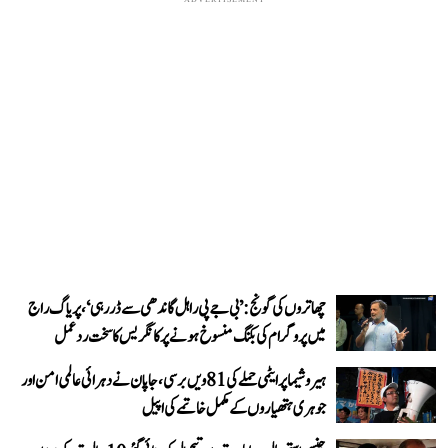
چھاتروں کی گونج: ’بی جے پی راہل گاندھی سے ڈر رہی‘، پریاگ راج
میں پروگرام کی بکنگ منسوخ ہونے پر کانگریس کا سخت ردعمل
ہیروشیما پر ایٹمی حملے کی 81ویں برسی، جاپان نے دہرائی عالمی امن اور
جوہری ہتھیاروں کے مکمل خاتمے کی اپیل