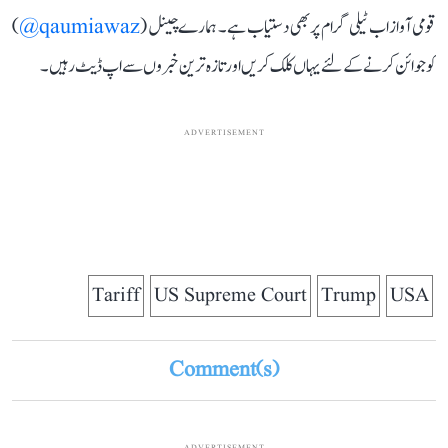
قومی آواز اب ٹیلی گرام پر بھی دستیاب ہے۔ ہمارے چینل (
qaumiawaz@
)
کو جوائن کرنے کے لئے یہاں کلک کریں اور تازہ ترین خبروں سے اپ ڈیٹ رہیں۔
ADVERTISEMENT
Tariff
US Supreme Court
Trump
USA
Comment(s)
ADVERTISEMENT