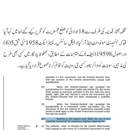
محکمہ آثار قدیمہ کی طرف سے 18 جولائی کو ضلع مجسٹریٹ کو تحریر کیے گئے خط میں کہا گیا
تھا کہ ’انسینٹ مونومنٹ اینڈ آرکیالوجیکل سائٹس ریمینز ایکٹ 1958 ‘ کی شق 5 (6)
اور اصول 19598 (ایف) کے التزامات کے مطابق، محفوظ یادگار میں کسی بھی طرح
کی مذہبی رسومات کو ادا کرنا اور کسی نئی روایت کو قائم کرنا ممنوع قرار دیا گیا ہے۔