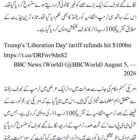
لگائے گئے ٹیرف کے ایک بڑے حصے کو غیر قانونی قرار دیتے ہوئے منسوخ کر دیا گیا تھا۔
اس کے ساتھ ہی ٹرمپ انتظامیہ کو ریفنڈ کا بھی حکم دیا گیا تھا۔ تازہ ترین اپڈیٹ کے
مطابق تقریباً 100 ارب ڈالر کا ٹیرف کلیکشن واپس کر دیا گیا ہے۔
Trump's 'Liberation Day' tariff refunds hit $100bn
https://t.co/DRFnv9dnS2
August 5,
— BBC News (World) (@BBCWorld)
2026
امریکی کسٹم حکام کی جانب سے عدالت میں دائر ایک عرضی میں ٹرمپ کے ٹیرف ریفنڈ
سے متعلق اہم معلومات شیئر کی گئی ہیں۔ اس میں بتایا گیا ہے کہ امریکی سپریم کورٹ کے
فیصلے کے بعد ٹرمپ انتظامیہ نے تقریباً 100 ارب ڈالر کی واپسی کر دی ہے، جس میں
’آئی ای ای پی اے‘ کے تحت صدر ٹرمپ کے ذریعہ لگائے گئے ٹیرف کو منسوخ کر دیا گیا
تھا۔ یو ایس انٹرنیشنل ٹریڈ کورٹ میں دائر درخواست میں کہا گیا ہے کہ سود سمیت ریفنڈ