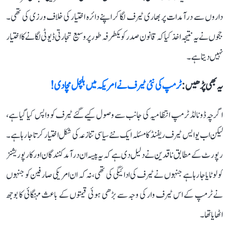
داروں سے درآمدات پر بھاری ٹیرف لگا کر اپنے دائرہ اختیار کی خلاف ورزی کی تھی۔
ججوں نے یہ نتیجہ اخذ کیا کہ قانون صدر کو یکطرفہ طور پر وسیع تجارتی ڈیوٹی لگانے کا اختیار
نہیں دیتا ہے۔
یہ بھی پڑھیں :
ٹرمپ کی نئی ٹیرف نے امریکہ میں ہلچل مچا دی!
اگرچہ ڈونالڈ ٹرمپ انتظامیہ کی جانب سے وصول کیے گئے ٹیرف کو واپس کیا گیا ہے،
لیکن اب یو ایس ٹیرف ریفنڈ کا مسئلہ ایک نئے سیاسی تنازعہ کی شکل اختیار کرتا جا رہا ہے۔
رپورٹ کے مطابق ناقدین نے دلیل دی ہے کہ یہ پیسہ ان درآمد کنندگان اور کارپوریشنز
کو لوٹایا جا رہا ہے جنہوں نے ٹیرف کی ادائیگی کی تھی، نہ کہ ان امریکی صارفین کو جنہوں
نے ٹرمپ کے اس ٹیرف وار کی وجہ سے بڑھی ہوئی قیمتوں کے باعث مہنگائی کا بوجھ
اٹھایا تھا۔