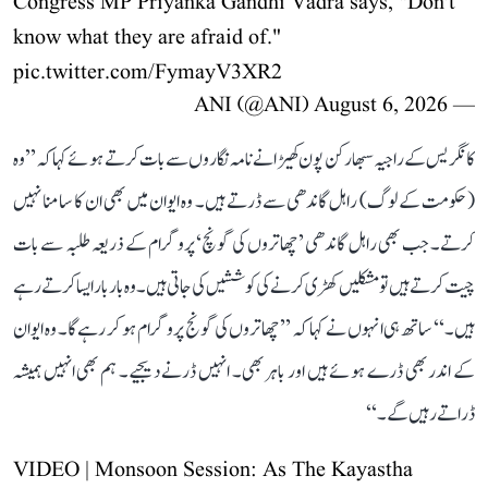
Congress MP Priyanka Gandhi Vadra says, "Don't
know what they are afraid of."
pic.twitter.com/FymayV3XR2
August 6, 2026
— ANI (@ANI)
کانگریس کے راجیہ سبھا رکن پون کھیڑا نے نامہ نگاروں سے بات کرتے ہوئے کہا کہ ’’وہ
(حکومت کے لوگ) راہل گاندھی سے ڈرتے ہیں۔ وہ ایوان میں بھی ان کا سامنا نہیں
کرتے۔ جب بھی راہل گاندھی ’چھاتروں کی گونچ‘ پروگرام کے ذریعہ طلبہ سے بات
چیت کرتے ہیں تو مشکلیں کھڑی کرنے کی کوششیں کی جاتی ہیں۔ وہ بار بار ایسا کرتے رہے
ہیں۔‘‘ ساتھ ہی انہوں نے کہا کہ ’’چھاتروں کی گونج پروگرام ہو کر رہے گا۔ وہ ایوان
کے اندر بھی ڈرے ہوئے ہیں اور باہر بھی۔ انہیں ڈرنے دیجیے۔ ہم بھی انہیں ہمیشہ
ڈراتے رہیں گے۔‘‘
VIDEO | Monsoon Session: As The Kayastha