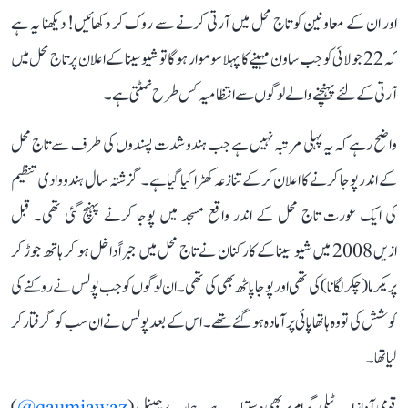
اور ان کے معاونین کو تاج محل میں آرتی کرنے سے روک کر دکھائیں! دیکھنا یہ ہے
کہ 22 جولائی کو جب ساون مہینے کا پہلا سوموار ہوگا تو شیو سینا کے اعلان پر تاج محل میں
آرتی کے لئے پہنچنے والے لوگوں سے انتظامیہ کس طرح نمٹتی ہے۔
واضح رہے کہ یہ پہلی مرتبہ نہیں ہے جب ہندو شدت پسندوں کی طرف سے تاج محل
کے اندر پوجا کرنے کا اعلان کر کے تنازعہ کھڑا کیا گیا ہے۔ گزشتہ سال ہندو وادی تنظیم
کی ایک عورت تاج محل کے اندر واقع مسجد میں پوجا کرنے پہنچ گئی تھی۔ قبل
ازیں 2008 میں شیو سینا کے کارکنان نے تاج محل میں جبراً داخل ہو کر ہاتھ جوڑ کر
پریکرما (چکر لگانا) کی تھی اور پوجا پاٹھ بھی کی تھی۔ ان لوگوں کو جب پولس نے روکنے کی
کوشش کی تو وہ ہاتھاپائی پر آمادہ ہو گئے تھے۔ اس کے بعد پولس نے ان سب کو گرفتار کر
لیا تھا۔