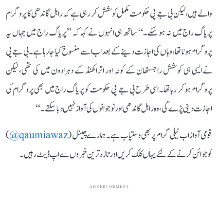
والے ہیں، لیکن بی جے پی حکومت مکمل کوشش کر رہی ہے کہ راہل گاندھی کا پروگرام
پریاگ راج میں نہ ہو سکے۔‘‘ ساتھ ہی انہوں نے کہا کہ ’’پریاگ راج میں جہاں یہ
پروگرام ہونا تھا، وہاں کی اجازت دینے کے بعد اب اسے منسوخ کیا جا رہا ہے۔ بی جے پی
نے ایسی ہی کوشش راجستھان کے کوٹہ اور اتراکھنڈ کے دہرادون میں کی تھی، لیکن
پروگرام ہو کر رہا تھا۔ اسی طرح بی جے پی حکومت کو پریاگ راج میں بھی پروگرام کی
اجازت دینی پڑے گی، وہ راہل گاندھی اور نوجوانوں کی آواز نہیں دبا سکتے۔‘‘
قومی آواز اب ٹیلی گرام پر بھی دستیاب ہے۔ ہمارے چینل (
qaumiawaz@
)
کو جوائن کرنے کے لئے یہاں کلک کریں اور تازہ ترین خبروں سے اپ ڈیٹ رہیں۔
ADVERTISEMENT