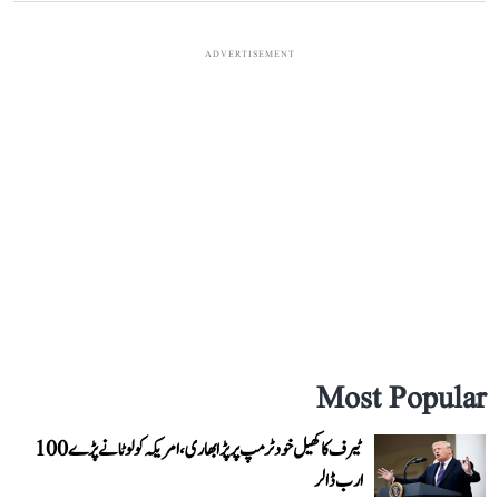
ADVERTISEMENT
Most Popular
ٹیرف کا کھیل خود ٹرمپ پر پڑا بھاری، امریکہ کو لوٹانے پڑے 100
ارب ڈالر