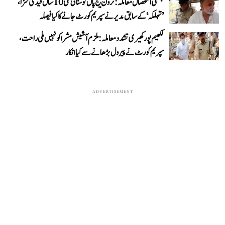
جنسی استحصال معاملہ: ترون تیج پال کو سنائی گئی 10 سال قید کی سزا،
’تہلکہ‘ کے سابق مدیر نے سپریم کورٹ جانے کا کیا فیصلہ
لکھیم پور کھیری تشدد معاملہ: ملزم آشیش مشرا کو نہیں ملی راحت،
سپریم کورٹ نے پیرول بڑھانے سے کیا انکار
ADVERTISEMENT