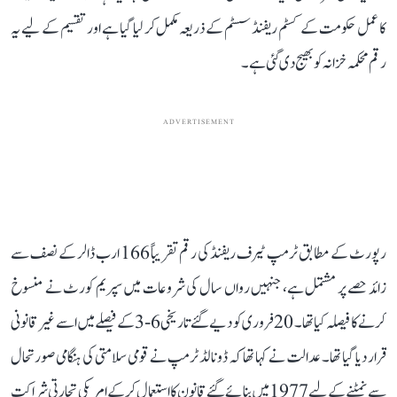
کا عمل حکومت کے کسٹم ریفنڈ سسٹم کے ذریعہ مکمل کر لیا گیا ہے اور تقسیم کے لیے یہ
رقم محکمہ خزانہ کو بھیج دی گئی ہے۔
ADVERTISEMENT
رپورٹ کے مطابق ٹرمپ ٹیرف ریفنڈ کی رقم تقریباً 166 ارب ڈالر کے نصف سے
زائد حصے پر مشتمل ہے، جنہیں رواں سال کی شروعات میں سپریم کورٹ نے منسوخ
کرنے کا فیصلہ کیا تھا۔ 20 فروری کو دیے گئے تاریخی 6-3 کے فیصلے میں اسے غیر قانونی
قرار دیا گیا تھا۔ عدالت نے کہا تھا کہ ڈونالڈ ٹرمپ نے قومی سلامتی کی ہنگامی صورتحال
سے نمٹنے کے لیے 1977 میں بنائے گئے قانون کا استعمال کر کے امریکی تجارتی شراکت