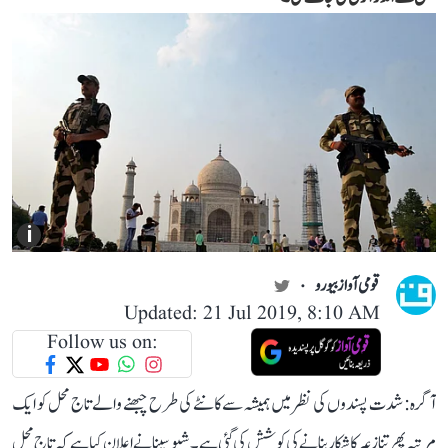
i
قومی آواز بیورو
Updated: 21 Jul 2019, 8:10 AM
Follow us on:
آگرہ: شدت پسندوں کی نظر میں ہمیشہ سے کانٹے کی طرح چبھنے والے تاج محل کو ایک
مرتبہ پھر تنازعہ کا شکار بنانے کی کوشش کی گئی ہے۔ شیو سینا نے اعلان کیا ہے کہ تاج محل