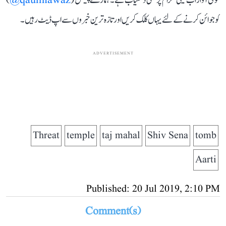
قومی آواز اب ٹیلی گرام پر بھی دستیاب ہے۔ ہمارے چینل (
qaumiawaz@
)
کو جوائن کرنے کے لئے یہاں کلک کریں اور تازہ ترین خبروں سے اپ ڈیٹ رہیں۔
ADVERTISEMENT
Threat
temple
taj mahal
Shiv Sena
tomb
Aarti
Published: 20 Jul 2019, 2:10 PM
Comment(s)