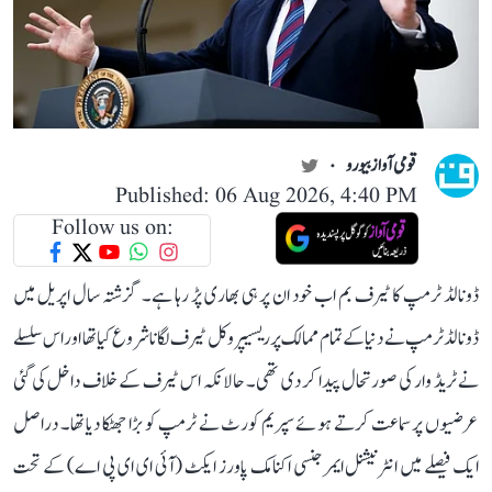
قومی آواز بیورو
Published: 06 Aug 2026, 4:40 PM
Follow us on:
ڈونالڈ ٹرمپ کا ٹیرف بم اب خود ان پر ہی بھاری پڑ رہا ہے۔ گزشتہ سال اپریل میں
ڈونالڈ ٹرمپ نے دنیا کے تمام ممالک پر ریسیپروکل ٹیرف لگانا شروع کیا تھا اور اس سلسلے
نے ٹریڈ وار کی صورتحال پیدا کر دی تھی۔ حالانکہ اس ٹیرف کے خلاف داخل کی گئی
عرضیوں پر سماعت کرتے ہوئے سپریم کورٹ نے ٹرمپ کو بڑا جھٹکا دیا تھا۔ دراصل
ایک فیصلے میں انٹرنیشنل ایمرجنسی اکنامک پاورز ایکٹ (آئی ای ای پی اے) کے تحت