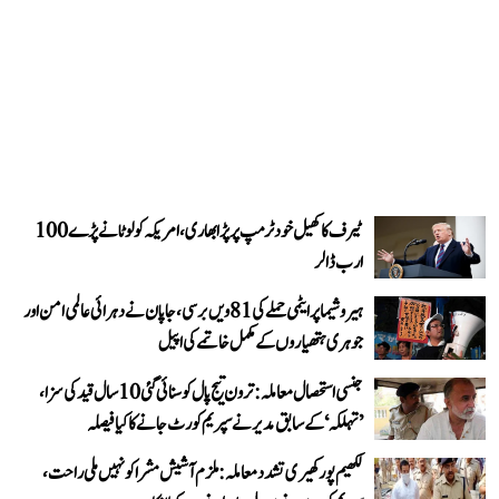
ٹیرف کا کھیل خود ٹرمپ پر پڑا بھاری، امریکہ کو لوٹانے پڑے 100
ارب ڈالر
ہیروشیما پر ایٹمی حملے کی 81ویں برسی، جاپان نے دہرائی عالمی امن اور
جوہری ہتھیاروں کے مکمل خاتمے کی اپیل
جنسی استحصال معاملہ: ترون تیج پال کو سنائی گئی 10 سال قید کی سزا،
’تہلکہ‘ کے سابق مدیر نے سپریم کورٹ جانے کا کیا فیصلہ
لکھیم پور کھیری تشدد معاملہ: ملزم آشیش مشرا کو نہیں ملی راحت،