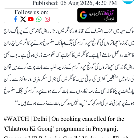
Published: 06 Aug 2026, 4:20 PM
Follow us on:
لوک سبھا میں حزب اختلاف کے قائد اور کانگریس رہنما راہل گاندھی کے پریاگ راج
میں مجوزہ ’چھاتروں کی گونج‘ پروگرام کی بکنگ اچانک منسوخ ہونے پر کانگریس لیڈران
کا سخت ردعمل سامنے آیا ہے۔ کانگریس کا کہنا ہے کہ حکومت ڈری ہوئی ہے۔ جب بھی
راہل گاندھی ’چھاتروں کی گونج‘ پروگرام کے ذریعہ طلبہ سے بات چیت کرتے ہیں تو ان
کی راہ میں مشکلیں کھڑی کی جاتی ہیں۔ کانگریس کی جنرل سکریٹری اور وائناڈ سے رکن
پارلیمنٹ پرینکا گاندھی نے نامہ نگاروں سے بات کرتے ہوئے پروگرام کی بکنگ منسوخ
ہونے پر حیرانی ظاہر کی اور کہا کہ ’’پتہ نہیں وہ کس بات سے ڈرے ہوئے ہیں۔‘‘
#WATCH
| Delhi | On booking cancelled for the
'Chhatron Ki Goonj' programme in Prayagraj,