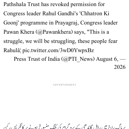
Pathshala Trust has revoked permission for
Congress leader Rahul Gandhi's 'Chhatron Ki
Goonj' programme in Prayagraj, Congress leader
Pawan Khera (
@Pawankhera
) says, "This is a
struggle, we will be struggling, these people fear
Rahulâ¦
pic.twitter.com/3wD0YwpxBz
August 6,
— Press Trust of India (@PTI_News)
2026
ADVERTISEMENT
پریاگ راج میں راہل گاندھی کے پروگرام کی بکنگ منسوخ ہونے پر کانگریس رکن