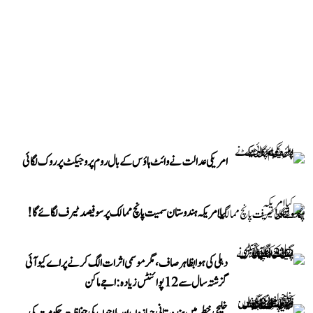
امریکی عدالت نے وائٹ ہاؤس کے بال روم پروجیکٹ پر روک لگائی
کیا امریکہ ہندوستان سمیت پانچ ممالک پر سو فیصد ٹیرف لگائے گا!
دہلی کی ہوا بظاہر صاف، مگر موسمی اثرات الگ کرنے پر اے کیو آئی
گزشتہ سال سے 12 پوائنٹس زیادہ: اجے ماکن