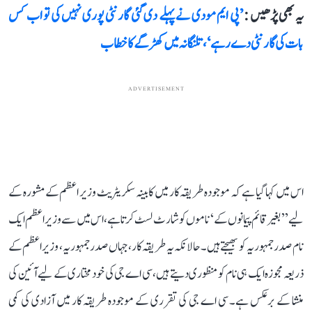
یہ بھی پڑھیں :
’پی ایم مودی نے پہلے دی گئی گارنٹی پوری نہیں کی تو اب کس
بات کی گارنٹی دے رہے‘، تلنگانہ میں کھڑگے کا خطاب
ADVERTISEMENT
اس میں کہا گیا ہے کہ موجودہ طریقہ کار میں کابینہ سکریٹریٹ وزیر اعظم کے مشورہ کے
لیے ’’بغیر قائم پیمانوں کے‘ ناموں کو شارٹ لسٹ کرتا ہے، اس میں سے وزیر اعظم ایک
نام صدر جمہوریہ کو بھیجتے ہیں۔ حالانکہ یہ طریقہ کار، جہاں صدر جمہوریہ، وزیر اعظم کے
ذریعہ مجوزہ ایک ہی نام کو منظوری دیتے ہیں، سی اے جی کی خود مختاری کے لیے آئین کی
منشا کے برعکس ہے۔ سی اے جی کی تقرری کے موجودہ طریقہ کار میں آزادی کی کمی