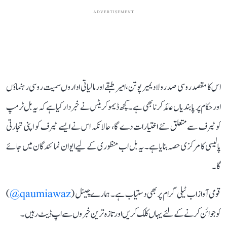
ADVERTISEMENT
اس کا مقصد روسی صدر ولادیمیر پوتن، امیر طبقے اور مالیاتی اداروں سمیت روسی رہنماؤں
اور حکام پر پابندیاں عائد کرنا بھی ہے۔ کچھ ڈیموکریٹس نے خبردار کیا ہے کہ یہ بل ٹرمپ
کو ٹیرف سے متعلق نئے اختیارات دے گا، حالانکہ اس نے ایسے ٹیرف کو اپنی تجارتی
پالیسی کا مرکزی حصہ بنایا ہے۔ یہ بل اب منظوری کے لیے ایوان نمائندگان میں جائے
گا۔
قومی آواز اب ٹیلی گرام پر بھی دستیاب ہے۔ ہمارے چینل (
qaumiawaz@
)
کو جوائن کرنے کے لئے یہاں کلک کریں اور تازہ ترین خبروں سے اپ ڈیٹ رہیں۔