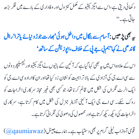
دکھائی دیتی ہے، اس سے ایگزیکٹیو کے مکمل کنٹرول اور وفاداری کے بارے میں فکر بڑھ
جاتی ہے۔‘‘
یہ بھی پڑھیں :
آسام سے بنگال میں داخل ہوئی ’بھارت جوڑو نیائے یاترا‘ راہل
گاندھی نے کہا ’ہم بی جے پی کے خلاف، اپوزیشن کے ساتھ‘
اس کے علاوہ اس میں یہ بھی کہا گیا ہے کہ آئین کے بانیوں نے ایگزیکٹیو اور لیجسلیچر دونوں
سے سی اے جی کی آزادی کے بالاتر اہمیت کو نشان زد کیا تھا اور ان کا ارادہ سی اے جی کو
ایک الرٹ نگراں کی شکل میں قائم کرنا تھا، جو کسی بھی غیر مجاز سرکاری اخراجات کو
روک سکے۔ سی اے جی ایک آئینی آڈیٹر جنرل کی شکل میں کام کرتا ہے، سرکاری
اخراجات کی دیکھ ریکھ کرتا ہے اور محصول کی وصولی کی نگرانی کرتا ہے۔
قومی آواز اب ٹیلی گرام پر بھی دستیاب ہے۔ ہمارے چینل (
qaumiawaz@
)