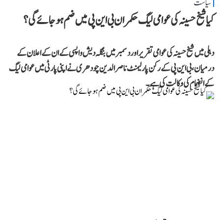
سیاست
کیا شیخ حسینہ کی عوامی لیگ حکمران بی این پی میں ضم ہو جائے گی؟
دہلی میں شیخ حسینہ کی عوامی تقریر اور دسمبر میں بنگلہ دیش واپسی کے ان کے اعلان کے
درمیان، بی این پی کے رکن پارلیمنٹ ناصر الدین چودھری نے اپنی پارٹی میں عوامی لیگ
کے انضمام کی وکالت کی ہے۔