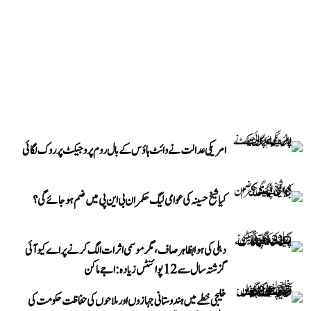
امریکی عدالت نے وائٹ ہاؤس کے بال روم پروجیکٹ پر روک لگائی
کیا شیخ حسینہ کی عوامی لیگ حکمران بی این پی میں ضم ہو جائے گی؟
دہلی کی ہوا بظاہر صاف، مگر موسمی اثرات الگ کرنے پر اے کیو آئی
گزشتہ سال سے 12 پوائنٹس زیادہ: اجے ماکن
خلیجی خطے میں ہندوستانی جہازوں اور ملاحوں کی حفاظت حکومت کی