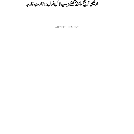
اولین ترجیح، 24 گھنٹے ہیلپ لائن فعال: وزارتِ خارجہ
ADVERTISEMENT