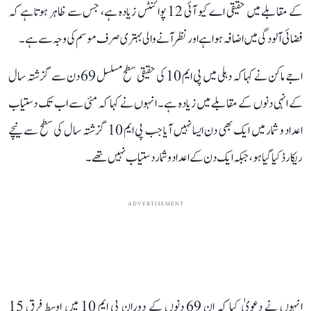
کے مقابلے میں حقیقی اے کیو آئی 12 پوائنٹس زیادہ ہے، جس سے ظاہر ہوتا ہے کہ
فضائی آلودگی میں اضافہ ہوا ہے اور نظر آنے والی بہتری صرف موسم کی وجہ سے ہے۔
اجے ماکن نے کہا کہ دہلی میں پی ایم 10 کی حقیقی سطح مسلسل 69 دن سے گزشتہ سال
کے انہی دنوں کے مقابلے میں زیادہ ہے۔ انہوں نے کہا کہ مئی سے اب تک دستیاب
اعداد و شمار میں ایک بھی دن ایسا نہیں آیا جب پی ایم 10 گزشتہ سال کی سطح سے نیچے
ریکارڈ کیا گیا ہو، جبکہ ایک دن کے اعداد و شمار دستیاب نہیں تھے۔
ADVERTISEMENT
انہوں نے دعویٰ کیا کہ ان 69 دنوں کے دوران پی ایم 10 میں اوسط فرق 15