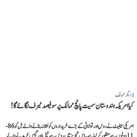
دیگر ممالک
کیا امریکہ ہندوستان سمیت پانچ ممالک پر سو فیصد ٹیرف لگائے گا!
امریکی سینیٹ نے روس اور توانائی کے بڑے خریداروں کو نشانہ بنانے والے بل کو 86-
11 ووٹوں سے منظور کر لیا ہے۔ اس تجویز میں روس سے تیل اور گیس خریدنے والے