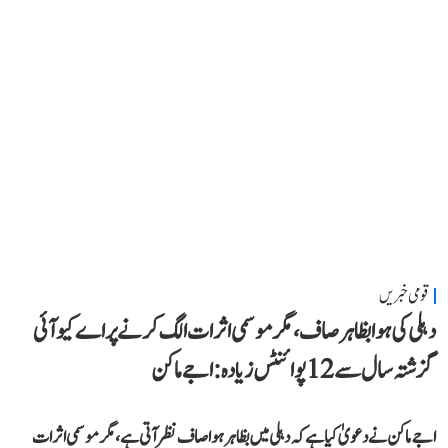
قومی خبریں
دہلی کی ہوا بظاہر صاف، مگر موسمی اثرات الگ کرنے پر اے کیو آئی
گزشتہ سال سے 12 پوائنٹس زیادہ: اجے ماکن
اجے ماکن نے دعویٰ کیا ہے کہ دہلی میں بظاہر ہوا صاف نظر آتی ہے، مگر موسمی اثرات