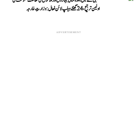
خلیجی خطے میں ہندوستانی جہازوں اور ملاحوں کی حفاظت حکومت کی
اولین ترجیح، 24 گھنٹے ہیلپ لائن فعال: وزارتِ خارجہ
ADVERTISEMENT