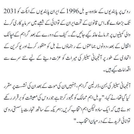
روس پر پابندیوں کے علاوہ، یہ بل 1996 کے ایران پابندیوں کے ایکٹ کو 2031
تک بڑھا دے گا۔ اس قانون کے تحت ایران کے توانائی کے شعبے میں سرمایہ کاری کرنے
والی کمپنیوں پر جرمانے عائد کیے جائیں گے۔ کیف کے دورے کے بعد گراہم کے اچانک
انتقال کے بعد، دونوں جماعتوں کے رہنماؤں نے بل کو منظور کرنے اور یوکرین کے
اتحادی کے طور پر آنجہانی سینیٹر کی میراث کو عزت دینے کے لیے نئے سرے سے
اقدامات کیے ہیں۔
آنجہانی سینیٹر کی بہن، ڈارلین گراہم ،جنہیں ان کی موت کے بعد ان کی نشست پر مقرر
کیا گیا تھا، نے کہا، "یہ بل اہم ممالک کو مجبور کرتا ہے جو روس کی معیشت کو برقرار رکھے
ہوئے ہیں کہ ایک سادہ لیکن اہم انتخاب کریں: امریکہ کے ساتھ تجارت یا سستی روسی
توانائی خریدنے کے درمیان انتخاب۔"