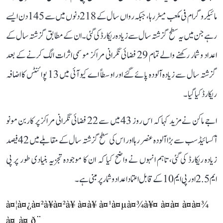
مائیکروگرام فی مکعب میٹر رہا، جبکہ رواں سال کے 218 دنوں میں سے 145 دن ایسے
رہے جن میں یہ سطح گزشتہ سال سے زیادہ ریکارڈ کی گئی۔ ان کے مطابق گزشتہ سال کے
اعداد و شمار رکھنے والے تمام 29 فضائی نگرانی مراکز موسمی اثرات الگ کرنے کے بعد
گزشتہ سال سے زیادہ آلودہ پائے گئے اور اوسطاً اے کیو آئی میں 13 پوائنٹس کا اضافہ
ریکارڈ کیا گیا۔
اجے ماکن نے مزید کہا کہ اس روز 43 میں سے 22 فضائی نگرانی مراکز پر کاربن مونو
آکسائیڈ سب سے بڑا آلودہ عنصر رہا اور اس کی سطح گزشتہ سال کے مقابلے میں 42 فیصد
زیادہ ریکارڈ کی گئی، تاہم انہوں نے واضح کیا کہ ان کا موجودہ تجزیہ بنیادی طور پر پی
ایم 2.5 اور پی ایم 10 کے قابل اعتماد اعداد و شمار پر مبنی ہے۔
à¤¦à¤¿à¤²à¥à¤²à¥ à¤à¥ à¤¹à¤µà¤¾à¥¤ à¤à¤ à¤à¤¾
à¤¸à¤ ð¨