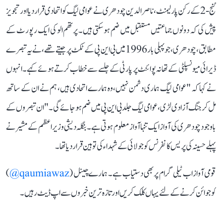
گنج-2 کے رکن پارلیمنٹ، ناصر الدین چودھری نے عوامی لیگ کو اتحادی قرار دیا اور تجویز
پیش کی کہ دونوں جماعتیں مستقبل میں ضم ہو سکتی ہیں۔ پرتھم الو کی ایک رپورٹ کے
مطابق، چودھری، جو پہلی بار 1996 میں بی این پی کے ٹکٹ پر جیتے تھے، نے یہ تبصرے
ڈیرائی میونسپلٹی کے تھانہ پوائنٹ پر پارٹی کے جلسے سے خطاب کرتے ہوئے کہے۔ انہوں
نے کہا کہ "عوامی لیگ ہماری دشمن نہیں، وہ ہمارے اتحادی ہیں، ہم نے ان کے ساتھ
مل کر جنگ آزادی لڑی، عوامی لیگ جلد بی این پی میں ضم ہو جائے گی۔" ان تبصروں کے
باوجود چودھری کی آواز ایک تنہا آواز معلوم ہوتی ہے۔ بنگلہ دیشی وزیراعظم کے مشیر نے
پہلے حسینہ کی پریس کانفرنس کو جولائی کے شہداء کی توہین قرار دیا تھا۔
قومی آواز اب ٹیلی گرام پر بھی دستیاب ہے۔ ہمارے چینل (
qaumiawaz@
)
کو جوائن کرنے کے لئے یہاں کلک کریں اور تازہ ترین خبروں سے اپ ڈیٹ رہیں۔