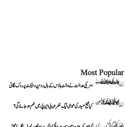
Most Popular
امریکی عدالت نے وائٹ ہاؤس کے بال روم پروجیکٹ پر روک لگائی
کیا شیخ حسینہ کی عوامی لیگ حکمران بی این پی میں ضم ہو جائے گی؟
کیا امریکہ ہندوستان سمیت پانچ ممالک پر سو فیصد ٹیرف لگائے گا!