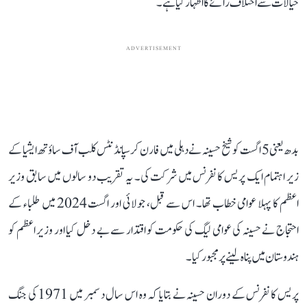
خیالات سے اختلاف رائے کا اظہار کیا ہے۔
ADVERTISEMENT
بدھ یعنی 5 اگست کو شیخ حسینہ نے دہلی میں فارن کرسپانڈنٹس کلب آف ساؤتھ ایشیا کے
زیر اہتمام ایک پریس کانفرنس میں شرکت کی۔ یہ تقریب دو سالوں میں سابق وزیر
اعظم کا پہلا عوامی خطاب تھا۔ اس سے قبل، جولائی اور اگست 2024 میں طلباء کے
احتجاج نے حسینہ کی عوامی لیگ کی حکومت کو اقتدار سے بے دخل کیا اور وزیر اعظم کو
ہندوستان میں پناہ لینے پر مجبور کیا۔
پریس کانفرنس کے دوران حسینہ نے بتایا کہ وہ اس سال دسمبر میں 1971 کی جنگ