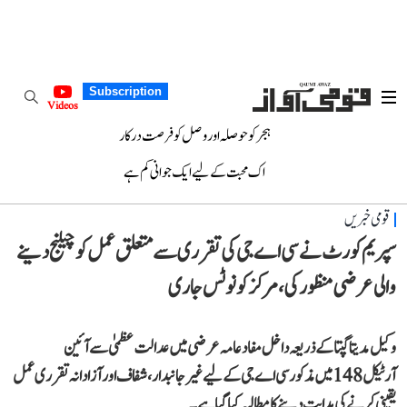
Subscription
Videos
ہجر کو حوصلہ اور وصل کو فرصت درکار
اک محبت کے لیے ایک جوانی کم ہے
قومی خبریں
سپریم کورٹ نے سی اے جی کی تقرری سے متعلق عمل کو چیلنج دینے
والی عرضی منظور کی، مرکز کو نوٹس جاری
وکیل مدیتا گپتا کے ذریعہ داخل مفاد عامہ عرضی میں عدالت عظمیٰ سے آئین
آرٹیکل 148 میں مذکور سی اے جی کے لیے غیر جانبدار، شفاف اور آزادانہ تقرری عمل
یقینی کرنے کی ہدایت دینے کا مطالبہ کیا گیا ہے۔