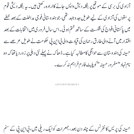
آزادی کی برسی کے موقع پر بنگلہ دیش واپس جانے کا ارادہ رکھتی ہیں۔ یہ بنگلہ دیشی قوم
پرستوں کی آزادی کے لیے طویل جدوجہد تھی، جو ہندوستانی فوجی مداخلت کے بعد خطے
میں پاکستانی افواج کی شکست کے ساتھ ختم ہوئی۔ اس سال فروری میں انتخابات کے بعد
اقتدار میں آنے والی طارق رحمان کی قیادت والی بی این پی حکومت نے طویل عرصے سے
حسینہ کی ہندوستان سے حوالگی کا مطالبہ کیا ہے۔ ڈھاکہ نے پہلے نئی دہلی پر زور دیا تھا کہ وہ
نام نہاد "مفرور حسینہ" کو پلیٹ فارم فراہم نہ کرے۔
ADVERTISEMENT
حسینہ کی پریس کانفرنس کے چند دن بعد، جمعرات کو ایک ریلی میں، بی این پی کے سنم