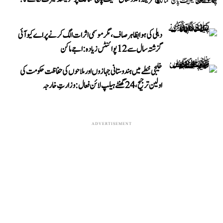
دہلی کی ہوا بظاہر صاف، مگر موسمی اثرات الگ کرنے پر اے کیو آئی
گزشتہ سال سے 12 پوائنٹس زیادہ: اجے ماکن
خلیجی خطے میں ہندوستانی جہازوں اور ملاحوں کی حفاظت حکومت کی
اولین ترجیح، 24 گھنٹے ہیلپ لائن فعال: وزارتِ خارجہ
ADVERTISEMENT