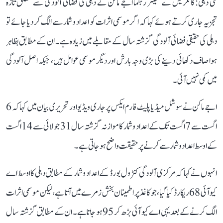
نئی دہلی: کانگریس کے سینئر رہنما اجے ماکن نے دہلی کی فضائی آلودگی سے متعلق تازہ
تجزیہ جاری کرتے ہوئے کہا کہ اگر موسمی اثرات کو اعداد و شمار سے الگ کر دیا جائے تو
دہلی کی حقیقی فضائی آلودگی گزشتہ سال کے مقابلے میں زیادہ ہے۔ ان کے مطابق بظاہر
ہوا صاف دکھائی دینے کی بڑی وجہ بارش اور دیگر موسمی عوامل ہیں، جبکہ اصل آلودگی
میں کمی نہیں آئی۔
اجے ماکن نے سوشل میڈیا پلیٹ فارم ایکس پر جاری ویڈیو اور تحریری بیان میں کہا کہ 6
اگست سے 7 اگست تک کے اعداد و شمار کا موازنہ گزشتہ سال 31 جولائی سے 14 اگست
کے اوسط اعداد و شمار سے کرنے پر حقیقت واضح ہو جاتی ہے۔
انہوں نے کہا کہ مرکزی آلودگی کنٹرول بورڈ کے اعداد و شمار کے مطابق دہلی کا اوسط اے
کیو آئی 68 ریکارڈ کیا گیا، جو کاغذ پر اطمینان بخش زمرے میں آتا ہے، لیکن موسمی اثرات
الگ کرنے کے بعد یہی اے کیو آئی بڑھ کر 95 ہو جاتا ہے۔ ان کے مطابق گزشتہ سال