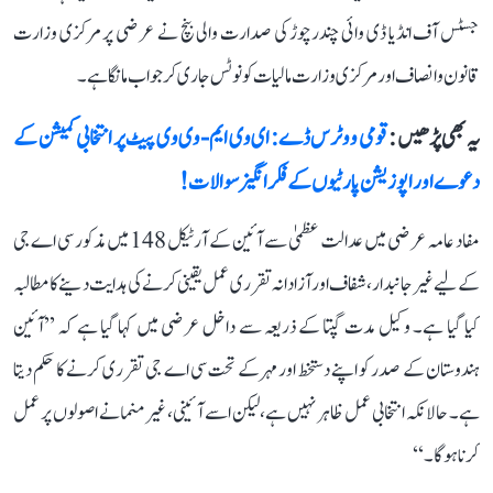
جسٹس آف انڈیا ڈی وائی چندرچوڑ کی صدارت والی بنچ نے عرضی پر مرکزی وزارت
قانون و انصاف اور مرکزی وزارت مالیات کو نوٹس جاری کر جواب مانگا ہے۔
یہ بھی پڑھیں :
قومی ووٹرس ڈے: ای وی ایم-وی وی پیٹ پر انتخابی کمیشن کے
دعوے اور اپوزیشن پارٹیوں کے فکر انگیز سوالات!
مفاد عامہ عرضی میں عدالت عظمیٰ سے آئین کے آرٹیکل 148 میں مذکور سی اے جی
کے لیے غیر جانبدار، شفاف اور آزادانہ تقرری عمل یقینی کرنے کی ہدایت دینے کا مطالبہ
کیا گیا ہے۔ وکیل مدت گپتا کے ذریعہ سے داخل عرضی میں کہا گیا ہے کہ ’’آئین
ہندوستان کے صدر کو اپنے دستخط اور مہر کے تحت سی اے جی تقرری کرنے کا حکم دیتا
ہے۔ حالانکہ انتخابی عمل ظاہر نہیں ہے، لیکن اسے آئینی، غیر منمانے اصولوں پر عمل
کرنا ہوگا۔‘‘