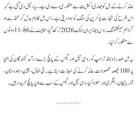
عائد کرنے کے بل کو بھاری اکثریت سے منظوری دے دی ہے۔ یہ دلیل دی گئی ہے کہ
اس طرح کی تجارت یوکرین کی جنگ کو ہوا دیتی ہے۔ اس بل کا نام بدل کر 'لنڈسے او
گراہم سینکشننگ روس اینڈ ایران ایکٹ 2026' رکھا گیا، سینیٹ نے 86-11 ووٹوں
سے منظور کر لیا۔
یہ بل صدر ڈونالڈ ٹرمپ کو روسی تیل اور گیس کے پانچ بڑے درآمد کنندگان کی اشیا
پر 100 فیصد محصولات عائد کرنے کی اجازت دیتا ہے۔ فی الحال، چین، ہندوستان،
آذربائیجان، ہنگری اور سلوواکیا روسی تیل اور گیس کے سب سے اوپر پانچ خریدار ہیں۔
ADVERTISEMENT