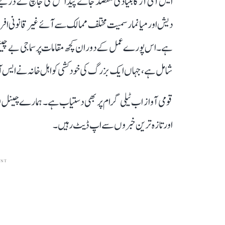
ایس آئی آر کا بنیادی مقصد جائے پیدائش کی جانچ کے ذریعے غی
دیش اور میانمار سمیت مختلف ممالک سے آئے غیر قانونی افر
ہے۔ اس پورے عمل کے دوران کچھ مقامات پر سماجی بے چینی ب
شامل ہے، جہاں ایک بزرگ کی خودکشی کو اہل خانہ نے ای
قومی آواز اب ٹیلی گرام پر بھی دستیاب ہے۔ ہمارے چینل 
اور تازہ ترین خبروں سے اپ ڈیٹ رہیں۔
ENT