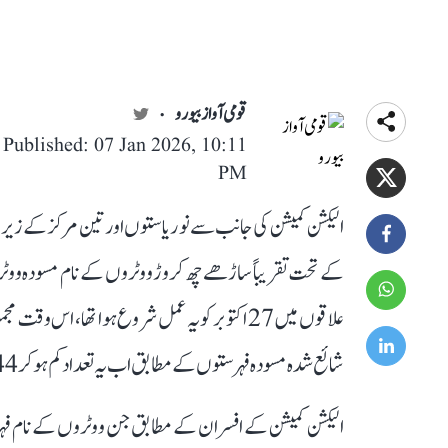
قومی آواز بیورو
Published: 07 Jan 2026, 10:11
PM
الیکشن کمیشن کی جانب سے نو ریاستوں اور تین مرکز کے زیر ان
کے تحت تقریباً ساڑھے چھ کروڑ ووٹروں کے نام مسودہ ووٹر ف
شائع شدہ مسودہ فہرستوں کے مطابق اب یہ تعداد کم ہو کر 44 کروڑ 40 لاکھ رہ گئی ہے۔
الیکشن کمیشن کے افسران کے مطابق جن ووٹروں کے نام فہر