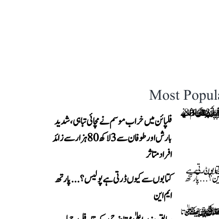
Most Popul
فلپائن میں خراب موسم نے مچائی تباہی، شدید
بارش اور طوفان سے 3 لاکھ 80 ہزار سے زائد
افراد متاثر
کتابوں سے کیوں ڈرتی ہے پولیس؟...پارتھ
ایم این