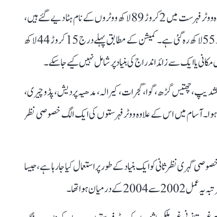
اتر پردیش میں ایس آئی آر کے بعد منگل کو شائع کی گئی مسودہ ووٹر فہرست میں 2 کروڑ 89 لاکھ ووٹروں کے نام ہٹا دیے گئے ہیں،
جس کے بعد ریاست میں ووٹروں کی مجموعی تعداد 12 کروڑ 55 لاکھ رہ گئی ہے۔ کمیشن کے مطابق پہلے درج 15 کروڑ 44 لاکھ
ائر، لکشدیپ، چھتیس گڑھ، گوا، گجرات، کیرالہ، مدھیہ پردیش، پڈوچیری،
ع ہوا۔ آسام میں اس کے علاوہ ووٹر فہرستوں کی ایک الگ خصوصی نظر
 ہے کہ ریاستوں میں 2003 میں کی گئی خصوصی گہری نظر ثانی کو ایک بنیاد کے طور پر استعمال کیا جا رہا ہے، جیسا
 درمیان ہوا تھا۔