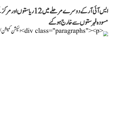
ایس آئی آر کے دوسرے مرحلے
مسودہ فہرستوں سے خارج ہو گئے