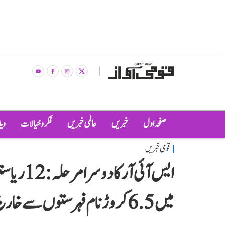
صفحہ اول
خبریں
عالمی خبریں
فکر و خیالات
وی
قومی خبریں
ایس آئی آ
میں 6.5 کروڑ نام فہرستوں سے خارج