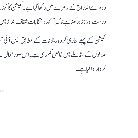
دوہرے اندراج کے زمرے میں رکھا گیا ہے۔ کمیشن کا کہنا ہے
درست اور تازہ رکھنا ہے تاکہ آئندہ انتخابات شفاف انداز میں
کمیشن کے پہلے جاری کردہ رجحانات کے مطابق ایس آئی آر
علاقوں کے مقابلے میں خاصی کم رہی ہے۔ اس صورتحال نے ب
کردار ادا کیا ہے۔
ENT