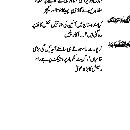
سابق وزیر اعلیٰ ممتا بنرجی کے قافلے پر حملہ،
مظاہرین نے گاڑی پر پھینکا جوتا اور کیچڑ
کیا ہندوستان میں آئین کی ضمانتیں محض کاغذ پر
رہ گئی ہیں؟...آکار پٹیل
’رپورٹ عام ہوتے ہی سامنے آ جائیں گی بڑی
خامیاں‘، گریٹ نکوبار پروجیکٹ پر جے رام
رمیش کا بڑا دعویٰ