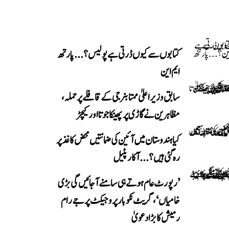
کتابوں سے کیوں ڈرتی ہے پولیس؟...پارتھ
ایم این
سابق وزیر اعلیٰ ممتا بنرجی کے قافلے پر حملہ،
مظاہرین نے گاڑی پر پھینکا جوتا اور کیچڑ
کیا ہندوستان میں آئین کی ضمانتیں محض کاغذ پر
رہ گئی ہیں؟...آکار پٹیل
’رپورٹ عام ہوتے ہی سامنے آ جائیں گی بڑی
خامیاں‘، گریٹ نکوبار پروجیکٹ پر جے رام
رمیش کا بڑا دعویٰ