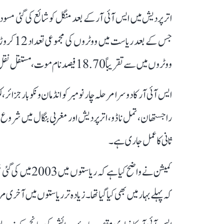
ووٹروں میں سے تقریباً 18.70 فیصد نام موت، مستقل نقل مکانی یا ایک سے زائد اندراج کی بنیاد پر شامل نہیں کیے جا سکے۔
ایس آئی آر کا دوسرا مرحلہ چار نومبر کو انڈمان و نکوبار جز
راجستھان، تمل ناڈو، اتر پردیش اور مغربی بنگال میں شرو
ثانی کا عمل جاری ہے۔
کمیشن نے واضح کیا
کہ پہلے بہار میں بھی کیا گیا تھا۔ زیادہ تر ریاستوں میں آخری مرتبہ یہ عمل 2002 سے 2004 کے