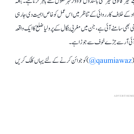
ر قانونی غیر ملکی باشندوں کو ووٹر فہرستوں سے باہر کرنا ہے۔ بنگلہ
اد کے خلاف کارروائی کے تناظر میں اس عمل کو خاص اہمیت دی جا رہی
ھی سامنے آئی ہے، جن میں مغربی بنگال کے پرولیا ضلع کا ایک واقعہ
س آئی آر سے جڑے خوف سے جوڑا ہے۔
(
qaumiawaz@
) کو جوائن کرنے کے لئے یہاں کلک کریں
ADVERTISEM