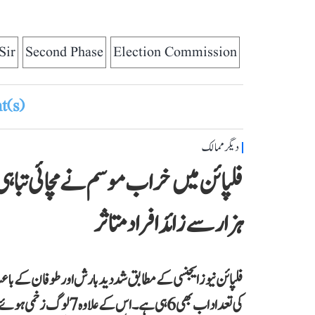
Sir
Second Phase
Election Commission
(s)
دیگر ممالک
ہزار سے زائد افراد متاثر
کی تعداد اب بھی 6 ہی ہے۔ اس کے علاوہ 7 لوگ زخمی ہوئے ہیں۔