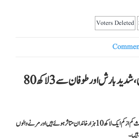
Voters Deleted
Comment
فلپائن میں خراب موسم نے مچائی تباہی، شدید بارش اور طوفان سے 3 لاکھ 80
فلپائن نیوز ایجنسی کے مطابق شددید بارش اور طوفان کے باعث کم از کم ایک لاکھ 10 ہزار خاندان متاثر ہوئے ہیں اور مرنے والوں