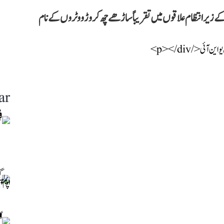
 میں 12 ریاستوں اور مرکز کے زیر انتظام علاقوں میں تقریباً ساڑھے چھ کروڑ ووٹروں کے نام
ar