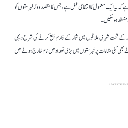
 کہ یہ ایک معمول کا انتظامی عمل ہے، جس کا مقصد ووٹر فہرستوں کو
 منعقد ہو سکیں۔
 کے تحت شہری علاقوں میں شمار کے فارم جمع کرنے کی شرح دیہی
ھی کئی مقامات پر فہرستوں میں بڑی تعداد میں نام خارج ہونے میں
ADVERTISEM