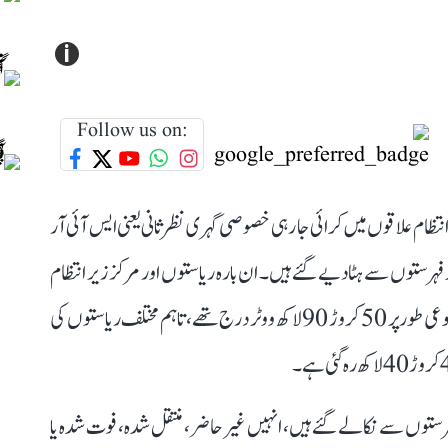
i
Follow us on:
تظام علاقوں میں کرائی جا رہی خصوصی گہری نظر ثانی یعنی ایس آئی آر
ہرستوں سے ہٹا دیے گئے ہیں۔ ان بارہ ریاستوں اور مرکز زیر انتظام
علاقوں میں 27 اکتوبر کو یہ عمل شروع ہوا تھا، اس وقت مجموعی طور پر 50 کروڑ 90 لاکھ ووٹر درج تھے، تاہم مختلف ریاستوں کی
ستوں سے نکالے گئے ہیں، انہیں غیر حاضر، منتقل شدہ، فوت شدہ یا