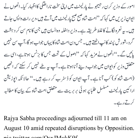
امور کے وزیر کرن رجیجو نے پارلیمنٹ میں اپنی سخت ناراضگی کا اظہار کیا۔ انھوں نے
ایوانِ زیریں میں کہا کہ ’’امت شاہ صبح صبح پارلیمنٹ میں آتے ہیں، دیر رات واپس جاتے
ہیں۔ یہ نعرہ لگانے کا غلط طریقہ ہے۔ وزیر داخلہ وہ انسان ہیں جن کا نام سن کر دہشت
گرد، شورش پسند کانپ اٹھتے ہیں۔ جس دن امت شاہ کا یہاں جواب ہوگا، آپ سن نہیں
پائیں گے۔‘‘ انھوں نے مزید کہا کہ ’’اصول کے تحت جس کا بزنس ہوتا ہے، اسی سے
متعلق وزیر کو ایوان میں جواب دینے آنا ہوتا ہے۔ آپ یہ طے نہیں کر سکتے کہ انھیں
(امت شاہ کو) کب آنا ہے۔ آپ ایوان کو ڈسٹرب کر رہے ہیں۔‘‘ حالانکہ اپوزیشن
اراکین پارلیمنٹ مسلسل طلبا پر ہوئی بربریت سے متعلق امت شاہ کے بیان کا مطالبہ
کرتے رہے۔
Rajya Sabha proceedings adjourned till 11 am on
August 10 amid repeated disruptions by Opposition.