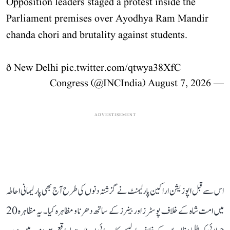
Opposition leaders staged a protest inside the
Parliament premises over Ayodhya Ram Mandir
chanda chori and brutality against students.
ð New Delhi
pic.twitter.com/qtwya38XfC
August 7, 2026
— Congress (@INCIndia)
ADVERTISEMENT
اس سے قبل اپوزیشن اراکین پارلیمنٹ نے گزشتہ دنوں کی طرح آج بھی پارلیمانی احاطہ
میں امت شاہ کے خلاف پوسٹرز اور بینرز کے ساتھ دھرنا و مظاہرہ کیا۔ یہ مظاہرہ 20