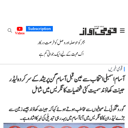
Subscription
Videos
ہجر کو حوصلہ اور وصل کو فرصت درکار
اک محبت کے لیے ایک جوانی کم ہے
قومی خبریں
آسام اسمبلی انتخاب سے عین قبل آسام گن پریشد کے سرکردہ لیڈر
جینت کھاؤند سمیت کئی شخصیات کانگریس میں شامل
گورو گگوئی نے صحافیوں سے مخاطب ہوتے ہوئے کہا کہ جینت کھاؤند جیسے زمین سے
جڑے لیڈران کا کانگریس میں آنا آسام میں بہہ رہی تبدیلی کی لہر کا اشارہ ہے۔