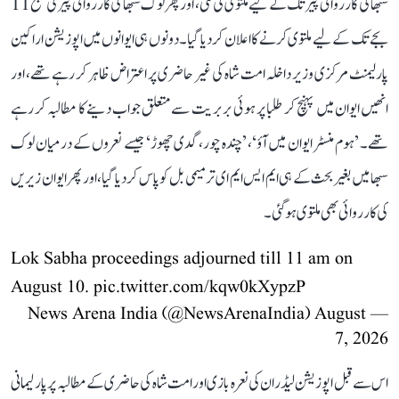
سبھا کی کارروائی پیر تک کے لیے ملتوی کی گئی، اور پھر لوک سبھا کی کارروائی پیر کی صبح 11
بجے تک کے لیے ملتوی کرنے کا اعلان کر دیا گیا۔ دونوں ہی ایوانوں میں اپوزیشن اراکین
پارلیمنٹ مرکزی وزیر داخلہ امت شاہ کی غیر حاضری پر اعتراض ظاہر کر رہے تھے، اور
انھیں ایوان میں پہنچ کر طلبا پر ہوئی بربریت سے متعلق جواب دینے کا مطالبہ کر رہے
تھے۔ ’ہوم منسٹر ایوان میں آؤ‘، ’چندہ چور، گدی چھوڑ‘ جیسے نعروں کے درمیان لوک
سبھا میں بغیر بحث کے ہی ایم ایس ایم ای ترمیمی بل کو پاس کر دیا گیا، اور پھر ایوان زیریں
کی کارروائی بھی ملتوی ہو گئی۔
Lok Sabha proceedings adjourned till 11 am on
August 10.
pic.twitter.com/kqw0kXypzP
August
— News Arena India (@NewsArenaIndia)
7, 2026
اس سے قبل اپوزیشن لیڈران کی نعرہ بازی اور امت شاہ کی حاضری کے مطالبہ پر پارلیمانی