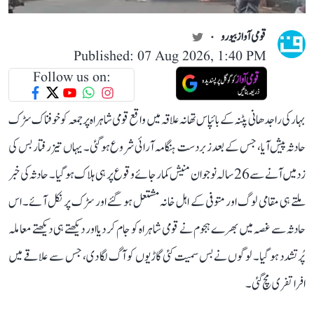
قومی آواز بیورو
Published: 07 Aug 2026, 1:40 PM
Follow us on:
بہار کی راجدھانی پٹنہ کے بائپاس تھانہ علاقہ میں واقع قومی شاہراہ پر جمعہ کو خوفناک سڑک
حادثہ پیش آیا، جس کے بعد زبردست ہنگامہ آرائی شروع ہو گئی۔ یہاں تیز رفتار بس کی
زد میں آنے سے 26 سالہ نوجوان منیش کمار جائے وقوع پر ہی ہلاک ہو گیا۔ حادثہ کی خبر
ملتے ہی مقامی لوگ اور متوفی کے اہل خانہ مشتعل ہو گئے اور سڑک پر نکل آئے۔ اس
حادثہ سے غصہ میں بھرے ہجوم نے قومی شاہراہ کو جام کر دیا اور دیکھتے ہی دیکھتے معاملہ
پُرتشدد ہو گیا۔ لوگوں نے بس سمیت کئی گاڑیوں کو آگ لگا دی، جس سے علاقے میں
افراتفری مچ گئی۔