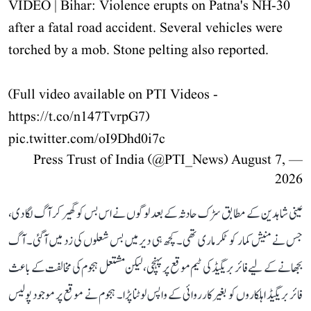
VIDEO | Bihar: Violence erupts on Patna's NH-30
after a fatal road accident. Several vehicles were
torched by a mob. Stone pelting also reported.
(Full video available on PTI Videos -
https://t.co/n147TvrpG7
)
pic.twitter.com/oI9Dhd0i7c
August 7,
— Press Trust of India (@PTI_News)
2026
عینی شاہدین کے مطابق سڑک حادثہ کے بعد لوگوں نے اس بس کو گھیر کر آگ لگا دی،
جس نے منیش کمار کو ٹکر ماری تھی۔ کچھ ہی دیر میں بس شعلوں کی زد میں آ گئی۔ آگ
بجھانے کے لیے فائر بریگیڈ کی ٹیم موقع پر پہنچی، لیکن مشتعل ہجوم کی مخالفت کے باعث
فائر بریگیڈ اہلکاروں کو بغیر کارروائی کے واپس لوٹنا پڑا۔ ہجوم نے موقع پر موجود پولیس