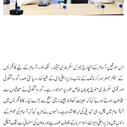
اس موقع پر آسام کے انچارج جنرل سکریٹری جتیندر سنگھ الور، آسام کے لیے کانگریس
کے سینئر مبصر اور کرناٹک کے نائب وزیر اعلیٰ ڈی کے شیوکمار، ریاستی صدر گورو گگوئی
اور قومی سکریٹری منوج چوہان خاص طور پر موجود رہے۔ گورو گگوئی نے صحافیوں سے
مخاطب ہوتے ہوئے کہا کہ جینت کھاؤند جیسے زمینی سطح سے جڑے لیڈر کا کانگریس میں
آنا آسام میں چل رہی تبدیلی کی لہر کا اشارہ ہے۔ انہوں نے مزید کہا کہ آسام کی عوام کے
دلوں میں وزیر اعلیٰ ہیمنت بسوا سرما کے خلاف غصہ ہے اور وہ ان کی منمانی سے تنگ آ چکی