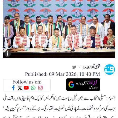
i
قومی آواز بیورو
Published: 09 Mar 2026, 10:40 PM
Follow us on:
آسام اسمبلی انتخاب سے عین قبل ریاست میں کانگریس کو ایک اہم کامیابی اس وقت ملی
جب کئی سرکردہ شخصیات نے پارٹی میں شمولیت اختیار کی۔ پیر کے روز ’آسام گن پریشد‘