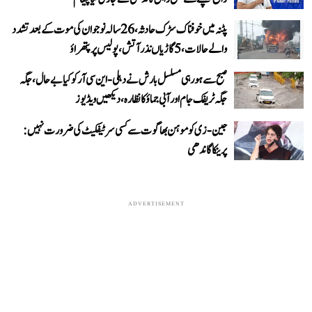
پٹنہ میں خوفناک سڑک حادثہ، 26 سالہ نوجوان کی موت کے بعد تشدد
والے حالات، 5 گاڑیاں نذر آتش، پولیس پر پتھراؤ
صبح سے ہو رہی مسلسل بارش نے دہلی-این سی آر کو کیا بے حال، جگہ
جگہ ٹریفک جام اور آبی جماؤ کا نظارہ، دیکھیں ویڈیوز
جین-زی کو موہن بھاگوت سے کسی سرٹیفکیٹ کی ضرورت نہیں:
پرینکا گاندھی
ADVERTISEMENT