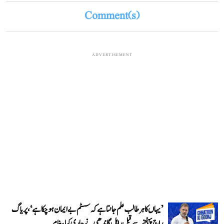
Comment(s)
ADVERTISEMENT
’یہاں کا ہر طالب علم جانتا ہے کہ سسٹم بے ایمان ہو چکا ہے‘، پریاگ
راج پہنچنے سے قبل راہل گاندھی نے جاری کیا پیغام