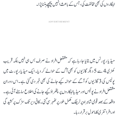
اہلکاروں کی بھی مخالفت کی، جس کے باعث انہیں پیچھے ہٹنا پڑا۔
ADVERTISEMENT
میڈیا رپورٹس میں بتایا جا رہا ہے کہ مشتعل افراد نے صرف بس ہی نہیں بلکہ قریب
کھڑی 4 سے 5 دیگر گاڑیوں کو بھی آگ کے حوالے کر دیا۔ ایک میڈیا رپورٹ میں
پولیس کی 3 گاڑیوں کو آگے کے حوالہ کیے جانے کی بھی خبر دی گئی ہے۔ اس دوران
مشتعل افراد نے پولیس اور میڈیا اہلکاروں پر پتھراؤ کیے جانے کی اطلاع سامنے آئی ہے۔
واقعہ کے بعد قومی شاہراہ پر ٹریفک مکمل طور پر ٹھہر سی گئی۔ کافی دیر تک سڑک پر کشیدگی
اور افراتفری کا ماحول برقرار رہا۔