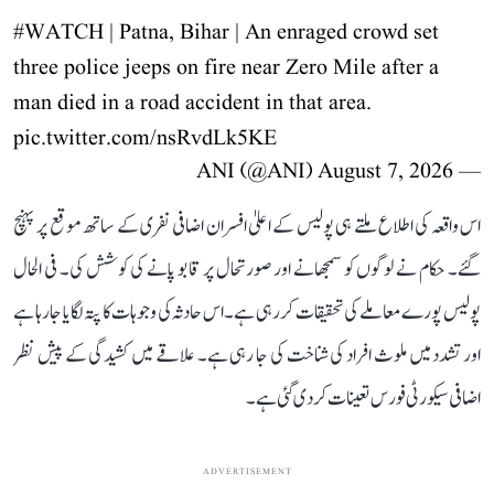
#WATCH
| Patna, Bihar | An enraged crowd set
three police jeeps on fire near Zero Mile after a
man died in a road accident in that area.
pic.twitter.com/nsRvdLk5KE
August 7, 2026
— ANI (@ANI)
اس واقعہ کی اطلاع ملتے ہی پولیس کے اعلیٰ افسران اضافی نفری کے ساتھ موقع پر پہنچ
گئے۔ حکام نے لوگوں کو سمجھانے اور صورتحال پر قابو پانے کی کوشش کی۔ فی الحال
پولیس پورے معاملے کی تحقیقات کر رہی ہے۔ اس حادثہ کی وجوہات کا پتہ لگایا جا رہا ہے
اور تشدد میں ملوث افراد کی شناخت کی جا رہی ہے۔ علاقے میں کشیدگی کے پیش نظر
اضافی سیکورٹی فورس تعینات کر دی گئی ہے۔
ADVERTISEMENT