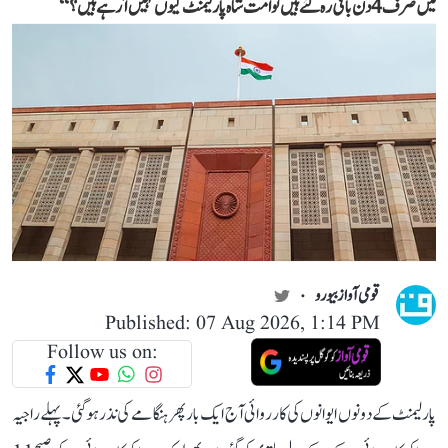
میں صرف 4 دن باقی رہ گئے ہیں تو امت شاہ پارلیمنٹ کیوں نہیں آ رہے ہیں؟‘‘
قومی آواز بیورو
Published: 07 Aug 2026, 1:14 PM
Follow us on:
پارلیمنٹ کے دونوں ایوانوں کی کارروائی آج ایک بار پھر ہنگامے کی نذر ہو گئی۔ پہلے راجیہ