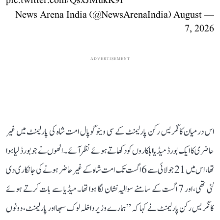
pic.twitter.com/QsxJMukK9f
August
— News Arena India (@NewsArenaIndia)
7, 2026
ADVERTISEMENT
اس درمیان کانگریس رکن پارلیمنٹ کے سی وینوگوپال امت شاہ کی پارلیمنٹ میں غیر
حاضری کا ایک بورڈ میڈیا اہلکاروں کو دکھاتے ہوئے نظر آئے۔ انھوں نے جو بورڈ لیا ہوا
تھا، اس میں 21 جولائی سے 6 اگست تک امت شاہ کے غیر حاضر ہونے کی جانکاری دی
گئی تھی، اور 7 اگست کے سامنے سوالیہ نشان لگا ہوا تھا۔ میڈیا سے بات کرتے ہوئے
کانگریس رکن پارلیمنٹ نے کہا کہ ’’ہمارے وزیر داخلہ لوک سبھا اور پارلیمنٹ، دونوں