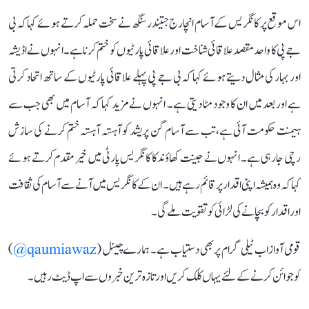
اس موقع پر کانگریس کے آسام انچارج جتیندر سنگھ نے سخت حملہ کرتے ہوئے کہا کہ بی
جے پی کا واحد مقصد علاقائی شناخت اور علاقائی پارٹیوں کو ختم کرنا ہے۔ انہوں نے اڈیشہ
اور بہار کی مثال دیتے ہوئے کہا کہ بی جے پی پہلے علاقائی پارٹیوں کے ساتھ اتحاد کرتی
ہے اور بعد میں ان کا وجود مٹا دیتی ہے۔ انہوں نے مزید کہا کہ آسام میں بھی جب سے
ہیمنت حکومت آئی ہے، تب سے آسام گن پریشد کو آہستہ آہستہ ختم کرنے کی سازش
رچی جا رہی ہے۔ انہوں نے جینت کھاؤند کا کانگریس پارٹی میں خیرمقدم کرتے ہوئے
کہا کہ وہ ہمیشہ اپنی اقدار پر قائم رہے ہیں۔ ان کے کانگریس میں آنے سے آسام کی ثقافت
اور اقدار کو بچانے کی لڑائی کو تقویت ملے گی۔
قومی آواز اب ٹیلی گرام پر بھی دستیاب ہے۔ ہمارے چینل (
qaumiawaz@
)
کو جوائن کرنے کے لئے یہاں کلک کریں اور تازہ ترین خبروں سے اپ ڈیٹ رہیں۔