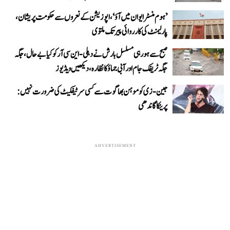
’ہوم منسٹر ایوان میں آؤ‘، اپوزیشن کے نعروں سے حکومت پریشان،
پارلیمنٹ کی کارروائی پیر تک ملتوی
صبح سے ہو رہی مسلسل بارش نے دہلی-این سی آر کو کیا بے حال، جگہ
جگہ ٹریفک جام اور آبی جماؤ کا نظارہ، دیکھیں ویڈیوز
جین-زی کو موہن بھاگوت سے کسی سرٹیفکیٹ کی ضرورت نہیں:
پرینکا گاندھی
ADVERTISEMENT