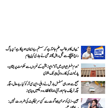
’یہاں کا ہر طالب علم جانتا ہے کہ سسٹم بے ایمان ہو چکا ہے‘، پریاگ
راج پہنچنے سے قبل راہل گاندھی نے جاری کیا پیغام
’ہوم منسٹر ایوان میں آؤ‘، اپوزیشن کے نعروں سے حکومت پریشان،
پارلیمنٹ کی کارروائی پیر تک ملتوی
صبح سے ہو رہی مسلسل بارش نے دہلی-این سی آر کو کیا بے حال، جگہ
جگہ ٹریفک جام اور آبی جماؤ کا نظارہ، دیکھیں ویڈیوز
جین-زی کو موہن بھاگوت سے کسی سرٹیفکیٹ کی ضرورت نہیں: