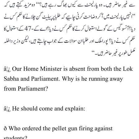
سے غیر حاضر ہیں۔ وہ پارلیمنٹ سے کیوں بھاگ رہے ہیں؟‘‘ وہ مزید کہتے ہیں کہ
’’انہیں پارلیمنٹ میں آ کر وضاحت کرنی چاہیے کہ طلبا پر پیلیٹ گن چلانے کا حکم کس نے
دیا؟ آنسو گیس کے گولے استعمال کرنے کا حکم کس نے دیا؟ اے کے-47 کے استعمال کا
حکم کس نے دیا؟ پورا ملک اور طلبا ان سوالات کے جواب چاہتے ہیں، لیکن وزیر داخلہ
مکمل طور پر غیر حاضر ہیں۔‘‘
â¦¿ Our Home Minister is absent from both the Lok
Sabha and Parliament. Why is he running away
from Parliament?
â¦¿ He should come and explain:
ð Who ordered the pellet gun firing against
students?