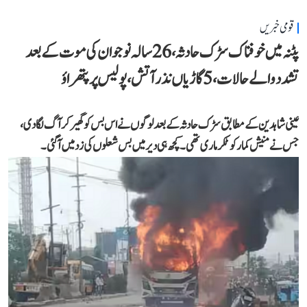
قومی خبریں
پٹنہ میں خوفناک سڑک حادثہ، 26 سالہ نوجوان کی موت کے بعد
تشدد والے حالات، 5 گاڑیاں نذر آتش، پولیس پر پتھراؤ
عینی شاہدین کے مطابق سڑک حادثہ کے بعد لوگوں نے اس بس کو گھیر کر آگ لگا دی،
جس نے منیش کمار کو ٹکر ماری تھی۔ کچھ ہی دیر میں بس شعلوں کی زد میں آ گئی۔