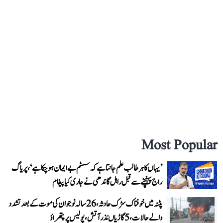
Most Popular
’یہاں کا ہر طالب علم جانتا ہے کہ سسٹم بے ایمان ہو چکا ہے‘، پریاگ
راج پہنچنے سے قبل راہل گاندھی نے جاری کیا پیغام
پٹنہ میں خوفناک سڑک حادثہ، 26 سالہ نوجوان کی موت کے بعد تشدد
والے حالات، 5 گاڑیاں نذر آتش، پولیس پر پتھراؤ