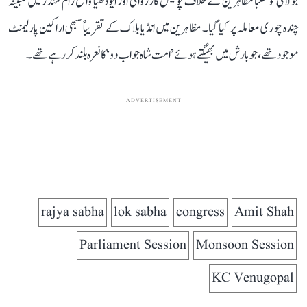
جولائی کو طلبا مظاہرین کے خلاف پولیس کارروائی اور ایودھیا واقع رام مندر میں مبینہ
چندہ چوری معاملہ پر کیا گیا۔ مظاہرین میں انڈیا بلاک کے تقریباً سبھی اراکین پارلیمنٹ
موجود تھے، جو بارش میں بھیگتے ہوئے ’امت شاہ جواب دو‘ کا نعرہ بلند کر رہے تھے۔
ADVERTISEMENT
rajya sabha
lok sabha
congress
Amit Shah
Parliament Session
Monsoon Session
KC Venugopal