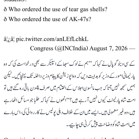
ð Who ordered the use of tear gas shells?
ð Who ordered the use of AK-47s?
â¦¿â¦
pic.twitter.com/anLEfLchkL
August 7, 2026
— Congress (@INCIndia)
کے سی وینوگوپال نے کہا کہ ’’ہم نے لوک سبھا کے اسپیکر سے بھی درخواست کی کہ وہ
پارلیمانی امور کے وزیر کو ہدایت دیں کہ وہ اپوزیشن کا پیغام وزیر داخلہ تک پہنچائیں۔ لیکن
ہمیں سمجھ نہیں آتا کہ جب مانسون اجلاس کے اختتام میں صرف 4 دن باقی رہ گئے ہیں تو
امت شاہ پارلیمنٹ کیوں نہیں آ رہے ہیں؟‘‘ انھوں نے کہا کہ طلبا جو مسائل اٹھا رہے
ہیں، وہ غیر معمولی ہیں۔ ایسے میں ان کے خلاف دہلی پولیس نے کارروائی کی، اس بارے
میں امت شاہ کو وضاحت پیش کرنی ہی چاہیے۔