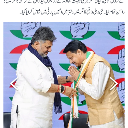
کے سابق قومی مالیاتی سکریٹری جینت کھاؤند نے درجنوں لیڈران کے ساتھ کانگریس کا
دامن تھام لیا۔ نئی دہلی واقع کانگریس دفتر میں انہیں پارٹی میں شامل کرایا گیا۔