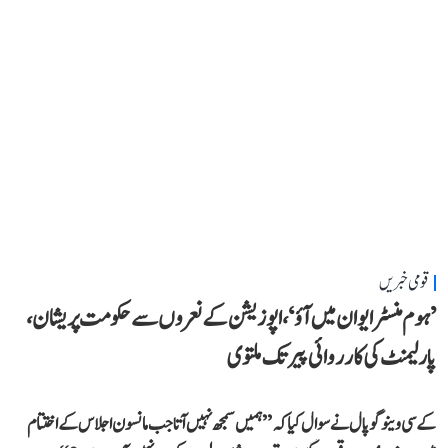
قومی خبریں
’ہوم منسٹر ایوان میں آؤ‘، اپوزیشن کے نعروں سے حکومت پریشان،
پارلیمنٹ کی کارروائی پیر تک ملتوی
کے سی وینوگوپال نے سوال کیا کہ ’’ہمیں سمجھ نہیں آتا جب مانسون اجلاس کے اختتام