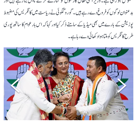
محسوس ہو رہی ہے۔ وزیر اعلیٰ فعال کارکنوں کو کنارے کر کے نااہل بنا رہے ہیں اور
بدعنوان لوگوں کو فروغ دے رہے ہیں۔ گورو گگوئی نے ریاست میں کانگریس کی مضبوط
پوزیشن کے بارے میں بھی میڈیا کے سامنے ذکر کیا اور کہا کہ اس بار عوام کا ساتھ پوری
طرح کانگریس کو ملتا ہوا دکھائی دے رہا ہے۔