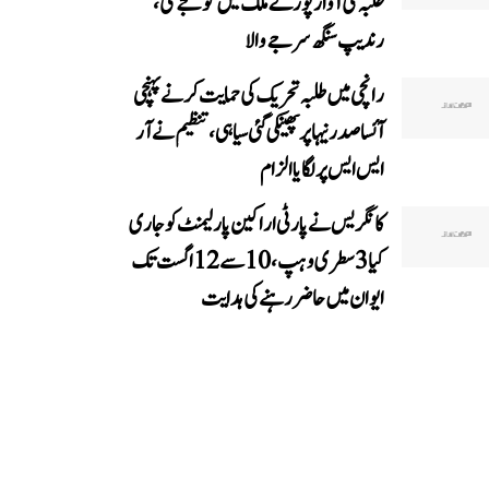
طلبہ کی آواز پورے ملک میں گونجے گی،
رندیپ سنگھ سرجے والا
رانچی میں طلبہ تحریک کی حمایت کرنے پہنچی
آئسا صدر نیہا پر پھینکی گئی سیاہی، تنظیم نے آر
ایس ایس پر لگایا الزام
کانگریس نے پارٹی اراکین پارلیمنٹ کو جاری
کیا 3 سطری وہپ، 10 سے 12 اگست تک
ایوان میں حاضر رہنے کی ہدایت