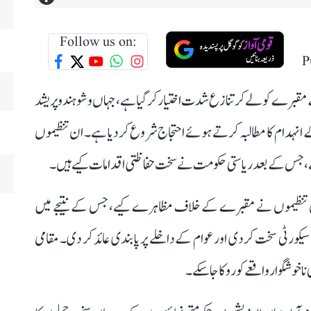
Follow us on:
P
مقبرے کو لے کر تنازع شدت اختیار کر گیا ہے، جہاں وشو ہندو پریشد
 انہدام کا مطالبہ کرتے ہوئے احتجاج شروع کر دیا ہے۔ ان تنظیموں
ہے، جس کے بعد ریاستی حکومت نے سخت حفاظتی اقدامات کیے ہیں۔
ان تنظیموں نے مقبرے کے خلاف مظاہرے کیے، جس کے نتیجے میں
کورٹی سخت کر دی اور عوام کے داخلے پر پابندی عائد کر دی۔ مقامی
ناخوشگوار واقعے کو روکا جا سکے۔