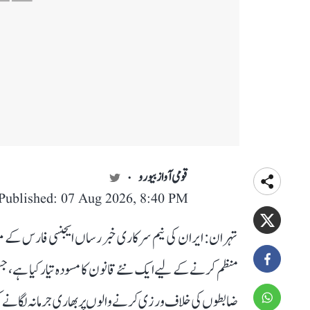
قومی آواز بیورو
Published: 07 Aug 2026, 8:40 PM
تہران: ایران کی نیم سرکاری خبر رساں ایجنسی فارس کے مط
منظم کرنے کے لیے ایک نئے قانون کا مسودہ تیار کیا ہے، ج
ضابطوں کی خلاف ورزی کرنے والوں پر بھاری جرمانہ لگانے کی