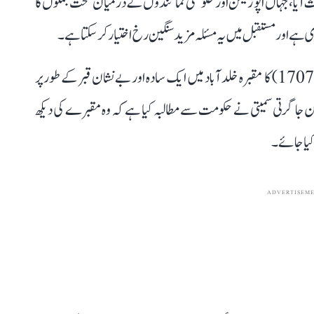
حث آیا، جہاں اپوزیشن اور حکومتی نمائندوں کے درمیان سخت جملوں کا
 ہے اور مستقبل میں یہ مسئلہ مزید سنگین رخ اختیار کر سکتا ہے۔
چھٹے مغل بادشاہ اورنگ زیب (3 نومبر 1618 – 3 مارچ 1707) کا مقبرہ خلد آباد میں ایک سادہ اور بے نشان قبر کے طور پر
جن جاگرتی سمیتی نے حکومت سے مطالبہ کیا ہے کہ وہ مقبرے کی دیکھ
 کیا جائے۔
ADVERTISEM