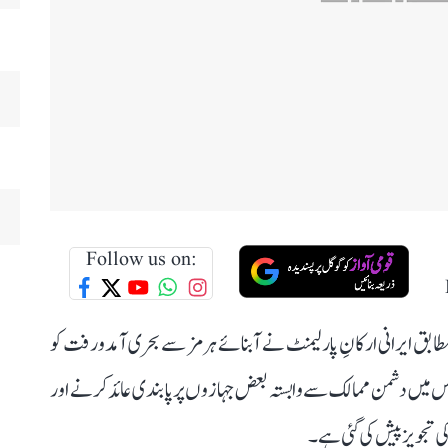
Follow us on:
ابق ایرانی ارکانِ پارلیمنٹ نے آبنائے ہرمز سے بحری آمدورفت کو
س میں دشمن ممالک سے وابستہ بعض جہازوں پر پابندی عائد کرنے اور
 تجویز پیش کی گئی ہے۔