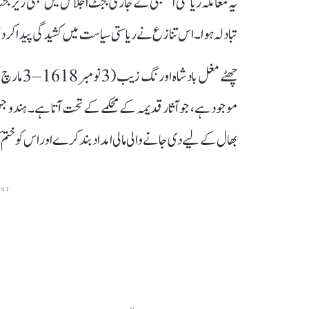
یہ معاملہ ریاستی اسمبلی کے جاری بجٹ اجلاس میں بھی زیر ب
تبادلہ ہوا۔ اس تنازع نے ریاستی سیاست میں کشیدگی پیدا کر دی
موجود ہے، جو آثار قدیمہ کے محکمے کے تحت آتا ہے۔ ہندو 
بھال کے لیے دی جانے والی مالی امداد بند کرے اور اس کو ختم
ENT