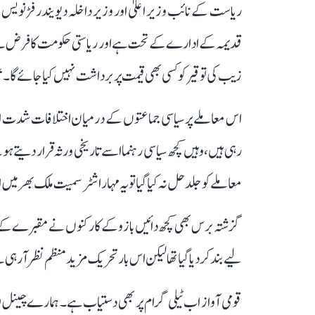
ریاست کے نائب وزیر اعلیٰ اور وزیر داخلہ دیویندر فڑنویس
قدیمہ کے ادارے کے تحت ہے اور ریاستی حکومت کا فرض ہے
زیب کی توقیر کو کسی بھی قیمت پر برداشت نہیں کیا جائے گا۔‘
اس معاملے پر سیاسی جماعتوں کے درمیان اختلافات شدت اختی
رہی ہیں، وہیں کچھ سیاسی رہنما اسے تاریخی ورثہ قرار دیت
معاملے کو جلد حل نہ کیا گیا تو یہ مہاراشٹر سمیت ملک بھر م
گزشتہ برس بھی کچھ دائیں بازو کے کارکنوں نے مقبرے کے
لیے بند کر دیا گیا تھا لیکن اس بار تحریک مزید منظم نظر آ
قومی آواز اب ٹیلی گرام پر بھی دستیاب ہے۔ ہمارے چینل 