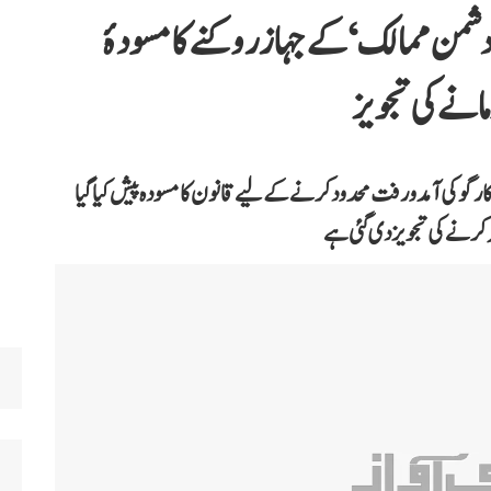
’دشمن ممالک‘ کے جہاز روکنے کا مسودۂ
انے کی تجویز
کارگو کی آمدورفت محدود کرنے کے لیے قانون کا مسودہ پیش کیا گیا