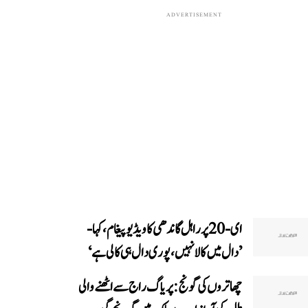
ADVERTISEMENT
ای-20 پر راہل گاندھی کا ویڈیو پیغام، کہا-
’دال میں کالا نہیں، پوری دال ہی کالی ہے‘
چھاتروں کی گونج: پریاگ راج سے اٹھنے والی