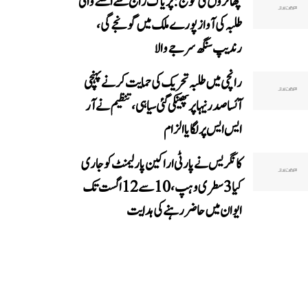
چھاتروں کی گونج: پریاگ راج سے اٹھنے والی
طلبہ کی آواز پورے ملک میں گونجے گی،
رندیپ سنگھ سرجے والا
رانچی میں طلبہ تحریک کی حمایت کرنے پہنچی
آئسا صدر نیہا پر پھینکی گئی سیاہی، تنظیم نے آر
ایس ایس پر لگایا الزام
کانگریس نے پارٹی اراکین پارلیمنٹ کو جاری
کیا 3 سطری وہپ، 10 سے 12 اگست تک
ایوان میں حاضر رہنے کی ہدایت