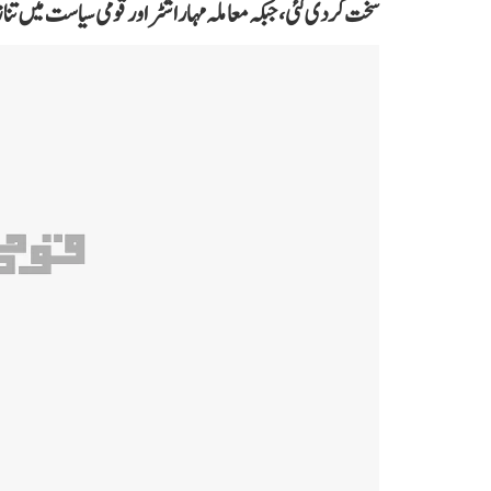
سخت کر دی گئی، جبکہ معاملہ مہاراشٹر اور قومی سیاست میں تنا