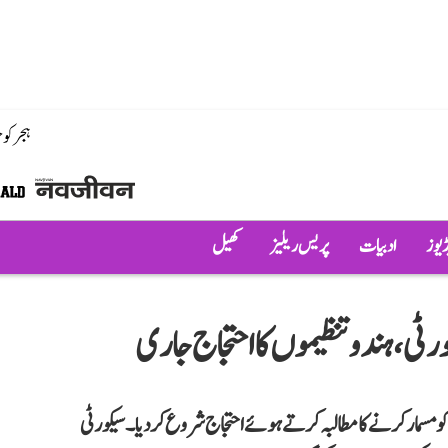
ہجر کو
ڈیوز
ادبیات
پریس ریلیز
کھیل
، ہندو تنظیموں کا احتجاج جاری
سمار کرنے کا مطالبہ کرتے ہوئے احتجاج شروع کر دیا۔ سیکورٹی