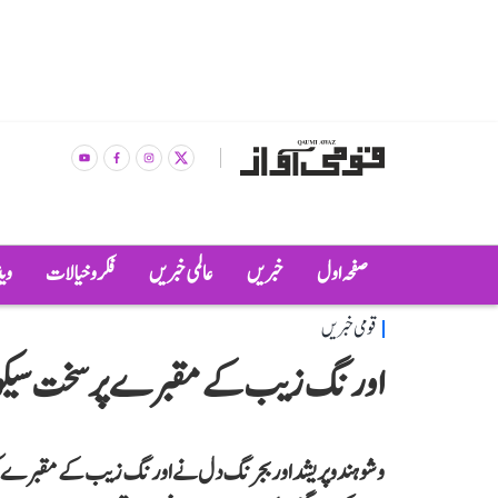
صفحہ اول
خبریں
عالمی خبریں
فکر و خیالات
وی
قومی خبریں
اورنگ زیب کے مقبرے پر سخت سیکورٹی
وشو ہندو پریشد اور بجرنگ دل نے اورنگ زیب کے مقبرے کو م