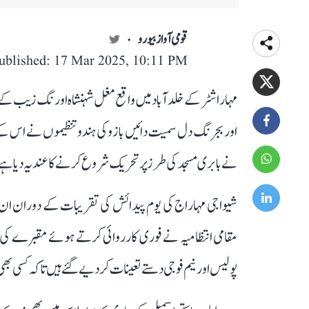
قومی آواز بیورو
ublished: 17 Mar 2025, 10:11 PM
مہاراشٹر کے خلد آباد میں واقع مغل شہنشاہ اورنگ زیب کے 
اور بجرنگ دل سمیت دائیں بازو کی ہندو تنظیموں نے اس کے
نے بابری مسجد کی طرز پر تحریک شروع کرنے کا عندیہ دیا 
شیواجی مہاراج کی یوم پیدائش کی تقریبات کے دوران 
مقامی انتظامیہ نے فوری کارروائی کرتے ہوئے مقبرے کی سی
پولیس اور نیم فوجی دستے تعینات کر دیے گئے ہیں تاکہ کسی بھی 