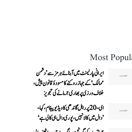
Most Popul
ایرانی پارلیمنٹ میں آبنائے ہرمز سے ’دشمن
ممالک‘ کے جہاز روکنے کا مسودۂ قانون پیش،
خلاف ورزی پر بھاری جرمانے کی تجویز
ای-20 پر راہل گاندھی کا ویڈیو پیغام، کہا-
’دال میں کالا نہیں، پوری دال ہی کالی ہے‘