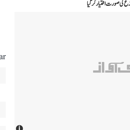
زع کی صورت اختیار کر گیا
ar
i