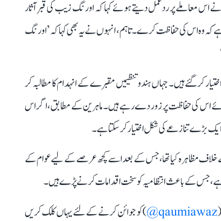
 نے اس معاملے پر ردعمل دیتے ہوئے کہا کہ اورنگ زیب کی قبر آثار
 کہ وہ اس کی حفاظت کرے۔ تاہم، انہوں نے یہ بھی کہا کہ ’اورنگ
ار کر گئے ہیں۔ جہاں ہندو تنظیمیں مقبرے کے انہدام کا مطالبہ کر
ے ہوئے اس کی حفاظت پر زور دے رہے ہیں۔ ماہرین کے مطابق، اگر اس
یں ایک بڑے تنازعے کی شکل اختیار کر سکتا ہے۔
 خلاف مظاہرہ کیا تھا، جس کے بعد اسے کچھ عرصے کے لیے عوام کے
 رہی ہے، جس کے باعث انتظامیہ کو سخت اقدامات کرنے پڑے ہیں۔
(
qaumiawaz@
) کو جوائن کرنے کے لئے یہاں کلک کریں