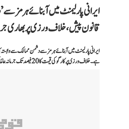
ایرانی پارلیمنٹ میں آبنائے ہرمز سے 
قانون پیش، خلاف ورزی پر بھاری جرم
ایرانی پارلیمنٹ میں آبنائے ہرمز سے دشمن ممالک سے وابستہ 
ہے۔ خلاف ورزی پر کارگو کی قیمت کا 20 فیصد تک جرمانہ عائد کرنے کی تجویز دی گئی ہے