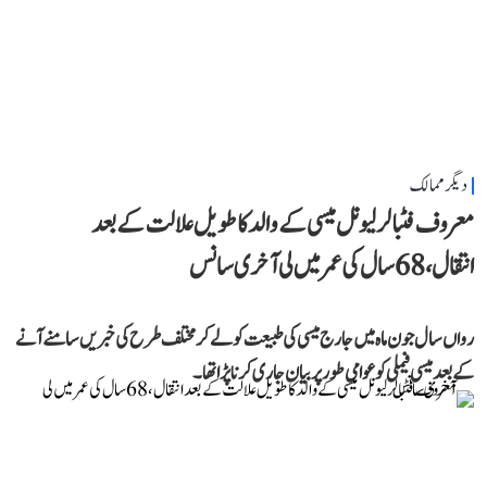
دیگر ممالک
معروف فٹبالر لیونل میسی کے والد کا طویل علالت کے بعد
انتقال، 68 سال کی عمر میں لی آخری سانس
رواں سال جون ماہ میں جارج میسی کی طبیعت کو لے کر مختلف طرح کی خبریں سامنے آنے
کے بعد میسی فیملی کو عوامی طور پر بیان جاری کرنا پڑا تھا۔