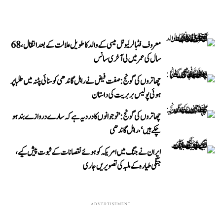
معروف فٹبالر لیونل میسی کے والد کا طویل علالت کے بعد انتقال، 68
سال کی عمر میں لی آخری سانس
چھاتروں کی گونج: صفت فیض نے راہل گاندھی کو سنائی پٹنہ میں طلبا پر
ہوئی پولیس بربریت کی داستان
چھاتروں کی گونج: ’نوجوانوں کا درد یہ ہے کہ سارے دروازے بند ہو
چکے ہیں‘، راہل گاندھی
ایران نے جنگ میں امریکہ کو ہوئے نقصانات کے ثبوت پیش کیے،
جنگی طیارہ کے ملبہ کی تصویریں جاری
ADVERTISEMENT