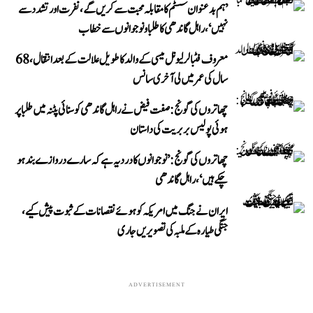
’ہم بدعنوان سسٹم کا مقابلہ محبت سے کریں گے، نفرت اور تشدد سے
نہیں‘، راہل گاندھی کا طلبا و نوجوانوں سے خطاب
معروف فٹبالر لیونل میسی کے والد کا طویل علالت کے بعد انتقال، 68
سال کی عمر میں لی آخری سانس
چھاتروں کی گونج: صفت فیض نے راہل گاندھی کو سنائی پٹنہ میں طلبا پر
ہوئی پولیس بربریت کی داستان
چھاتروں کی گونج: ’نوجوانوں کا درد یہ ہے کہ سارے دروازے بند ہو
چکے ہیں‘، راہل گاندھی
ایران نے جنگ میں امریکہ کو ہوئے نقصانات کے ثبوت پیش کیے،
جنگی طیارہ کے ملبہ کی تصویریں جاری
ADVERTISEMENT