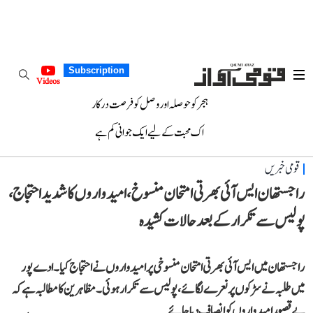
Subscription
Videos
ہجر کو حوصلہ اور وصل کو فرصت درکار
اک محبت کے لیے ایک جوانی کم ہے
قومی خبریں
راجستھان ایس آئی بھرتی امتحان منسوخ، امیدواروں کا شدید احتجاج،
پولیس سے تکرار کے بعد حالات کشیدہ
راجستھان میں ایس آئی بھرتی امتحان منسوخی پر امیدواروں نے احتجاج کیا۔ ادے پور
میں طلبہ نے سڑکوں پر نعرے لگائے، پولیس سے تکرار ہوئی۔ مظاہرین کا مطالبہ ہے کہ
بے قصور امیدواروں کو انصاف دیا جائے