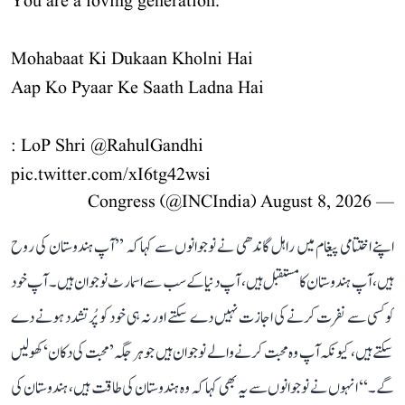
You are a loving generation.
Mohabaat Ki Dukaan Kholni Hai
Aap Ko Pyaar Ke Saath Ladna Hai
: LoP Shri
@RahulGandhi
pic.twitter.com/xI6tg42wsi
August 8, 2026
— Congress (@INCIndia)
اپنے اختتامی پیغام میں راہل گاندھی نے نوجوانوں سے کہا کہ ’’آپ ہندوستان کی روح
ہیں، آپ ہندوستان کا مستقبل ہیں، آپ دنیا کے سب سے اسمارٹ نوجوان ہیں۔ آپ خود
کو کسی سے نفرت کرنے کی اجازت نہیں دے سکتے اور نہ ہی خود کو پُرتشدد ہونے دے
سکتے ہیں، کیونکہ آپ وہ محبت کرنے والے نوجوان ہیں جو ہر جگہ ’محبت کی دکان‘ کھولیں
گے۔‘‘ انہوں نے نوجوانوں سے یہ بھی کہا کہ وہ ہندوستان کی طاقت ہیں، ہندوستان کی