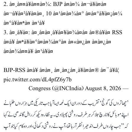
2. à¤¸à¤¤à¥à¤¤à¤¾: BJP à¤à¤¾ à¤¬à¥à¤à¤
à¤¬à¥à¤²à¥à¤à¤¸ 10 à¤¹à¤à¤¾à¤° à¤à¤°à¥à¤¡à¤¼
à¤°à¥à¤ªà¤ à¤¹à¥
3. à¤¸à¥à¤: à¤¸à¤à¤¸à¥à¤¥à¤¾à¤à¤ à¤®à¥à¤ RSS
à¤à¥ à¤ªà¥à¤°à¤à¤¾à¤°à¤ à¤«à¤¿à¤ à¤à¤¿à¤
à¤à¤¾à¤¤à¥ à¤¹à¥à¤
BJP-RSS à¤à¥ à¤à¤¸ à¤¸à¤¿à¤¸à¥à¤à¤® à¤¨à¥â¦
pic.twitter.com/dL4pfZ6y7b
August 8, 2026
— Congress (@INCIndia)
’چھاتروں کی گونج‘ تقریب کے دوران ایک لمحہ ایسا آیا جب تاریکی میں ہزاروں طلبا نے
اپنے موبائل کا ٹارچ جلا کر ہر طرف روشنی پھیلا دی۔ یہ نظارہ دیکھ کر راہل گاندھی نے کہا
کہ ’’جب چاروں طرف اندھیرا نظر آ رہا تھا، آپ نے روشنی دکھائی، اور وہ کام کیا جو آپ