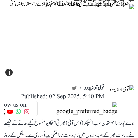
i
قومی آواز بیورو
Published: 02 Sep 2025, 5:40 PM
llow us on:
ادے پور: راجستھان سب انسپکٹر (ایس آئی) بھرتی امتحان منسوخ کیے جانے کے فیصلے
نے ریاست بھر کے امیدواروں میں زبردست ناراضگی پیدا کر دی ہے۔ منگل کے روز