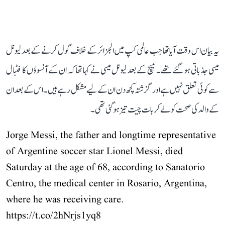
یہ بیان اس وقت آیا تھا جب عالمی کپ میں الجزائر کے خلاف گول کرنے کے بعد لیونل
میسی جذباتی ہو گئے تھے۔ میچ کے بعد لیونل میسی نے کہا تھا کہ ان کے آنسوؤں کا فٹبال
سے کوئی تعلق نہیں ہے اور گزشتہ کچھ دن ان کے لیے مشکل رہے ہیں۔ اس کے بعد ان
کے والد کی صحت کو لے کر بات چیت تیز ہو گئی تھی۔
Jorge Messi, the father and longtime representative
of Argentine soccer star Lionel Messi, died
Saturday at the age of 68, according to Sanatorio
Centro, the medical center in Rosario, Argentina,
where he was receiving care.
https://t.co/2hNrjs1yq8