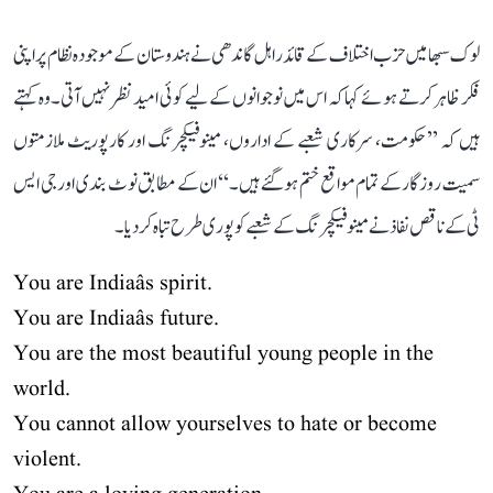
لوک سبھا میں حزب اختلاف کے قائد راہل گاندھی نے ہندوستان کے موجودہ نظام پر اپنی
فکر ظاہر کرتے ہوئے کہا کہ اس میں نوجوانوں کے لیے کوئی امید نظر نہیں آتی۔ وہ کہتے
ہیں کہ ’’حکومت، سرکاری شعبے کے اداروں، مینوفیکچرنگ اور کارپوریٹ ملازمتوں
سمیت روزگار کے تمام مواقع ختم ہو گئے ہیں۔‘‘ ان کے مطابق نوٹ بندی اور جی ایس
ٹی کے ناقص نفاذ نے مینوفیکچرنگ کے شعبے کو پوری طرح تباہ کر دیا۔
You are Indiaâs spirit.
You are Indiaâs future.
You are the most beautiful young people in the
world.
You cannot allow yourselves to hate or become
violent.