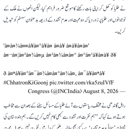
نے طلبا کو کھل کر اپنی بات رکھنے کا موقع ضرور فراہم کیا، لیکن انھوں نے ملک کے
نوجوانوں اور طلبا پر زور دیا کہ وہ محبت اور عدم تشدد کے ذریعہ بدعنوان سسٹم کو تبدیل
کریں۔
'à¤à¤¾à¤¤à¥à¤°à¥à¤ à¤à¥ à¤à¥à¤à¤'
à¤¬à¤¦à¤²à¤¾à¤µ à¤²à¤¾à¤à¤° à¤°à¤¹à¥à¤à¥ ð¥
ð à¤ªà¥à¤°à¤¯à¤¾à¤à¤°à¤¾à¤, à¤¯à¥à¤ªà¥
#ChhatronKiGoonj
pic.twitter.com/rka5zuIVfF
August 8, 2026
— Congress (@INCIndia)
راہل گاندھی نے مختلف ریاستوں سے آئے طلبا کے مسائل سننے کے بعد ان سے مخاطب
ہوتے ہوئے کہا کہ ’’ہم نفرت اور تشدد سے کبھی کام نہیں کریں گے۔ ہم ہندوستان کی
ثقافت ’سچائی و عدم تشدد‘ ہے، کسی بھی طالب علم کے دل میں نفرت نہیں، صرف محبت