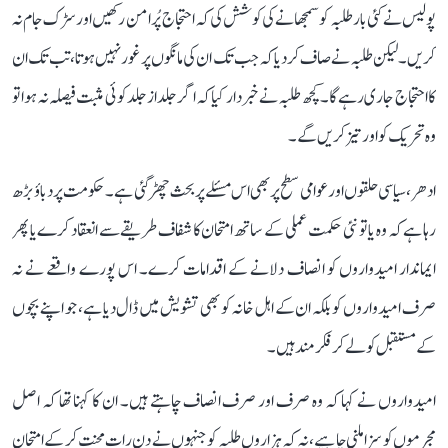
پولیس نے کئی بار طلبہ کو سمجھانے کی کوشش کی کہ احتجاج پُرامن رکھیں اور سڑک جام نہ
کریں۔ لیکن طلبہ نے صاف کر دیا کہ جب تک ان کی مانگوں پر غور نہیں ہوتا، تب تک ان
کا احتجاج جاری رہے گا۔ کچھ طلبہ نے خبردار کیا کہ اگر جلد از جلد کوئی مثبت فیصلہ نہ ہوا تو
وہ تحریک کو اور تیز کریں گے۔
ادھر، سیاسی حلقوں اور عوامی سطح پر بھی اس مسئلے پر بحث چھڑ گئی ہے۔ حکومت پر دباؤ بڑھ
رہا ہے کہ وہ یا تو نئی حکمت عملی کے ساتھ امتحان کا شفاف طریقے سے انعقاد کرے یا پھر
ایماندار امیدواروں کو انصاف دلانے کے اقدامات کرے۔ اس پورے واقعے نے نہ
صرف امیدواروں کو بلکہ ان کے اہل خانہ کو بھی تشویش میں ڈال دیا ہے، جو اپنے بچوں
کے مستقبل کو لے کر فکرمند ہیں۔
امیدواروں نے کہا کہ وہ صرف اور صرف انصاف چاہتے ہیں۔ ان کا کہنا تھا کہ اصل
مجرموں کو سزا ملنی چاہیے، نہ کہ ہزاروں طلبہ کو جنہوں نے دن رات محنت کر کے امتحان