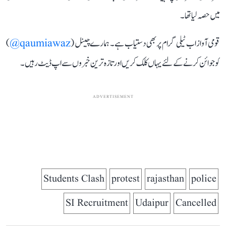
میں حصہ لیا تھا۔
قومی آواز اب ٹیلی گرام پر بھی دستیاب ہے۔ ہمارے چینل (
qaumiawaz@
)
کو جوائن کرنے کے لئے یہاں کلک کریں اور تازہ ترین خبروں سے اپ ڈیٹ رہیں۔
ADVERTISEMENT
Students Clash
protest
rajasthan
police
SI Recruitment
Udaipur
Cancelled