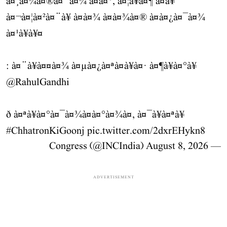
à¤¸à¤¾à¤®à¤¨à¤¾ à¤à¤°, à¤¦à¥à¤¶ à¤à¥
à¤¬à¤¦à¤²à¤¨à¥ à¤à¤¾ à¤à¤¾à¤® à¤à¤¿à¤¯à¤¾
à¤¹à¥à¥¤
: à¤¨à¥à¤¤à¤¾ à¤µà¤¿à¤ªà¤à¥à¤· à¤¶à¥à¤°à¥
@RahulGandhi
ð à¤ªà¥à¤°à¤¯à¤¾à¤à¤°à¤¾à¤, à¤¯à¥à¤ªà¥
#ChhatronKiGoonj
pic.twitter.com/2dxrEHykn8
August 8, 2026
— Congress (@INCIndia)
ADVERTISEMENT