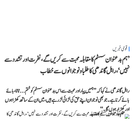
قومی خبریں
’ہم بدعنوان سسٹم کا مقابلہ محبت سے کریں گے، نفرت اور تشدد سے
نہیں‘، راہل گاندھی کا طلبا و نوجوانوں سے خطاب
راہل گاندھی نے کہا کہ ’’ہمیں پیار اور محبت سے اس بدعنوان سسٹم کو ختم... ٹاٹا، بائے
بائے کرنا ہے۔ جو بھی نوجوان اپنے حق کی لڑائی لڑ رہے ہیں، میں ان کے ساتھ کھڑا ہوں
اور کھڑا رہوں گا۔‘‘