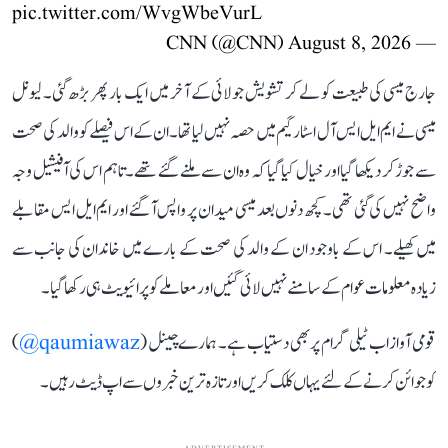
pic.twitter.com/WvgWbeVurL
August 8, 2026
— CNN (@CNN)
جارج میسی کی طبیعت کو لے کر تشویش جولائی کے آخر میں ایک بار پھر بڑھ گئی۔ لیونل
میسی نے ایم ایل ایس آل اسٹار گیم میں حصہ نہیں لیا تھا۔ ان کے اس فیصلے کو والد کی صحت
سے جوڑ کر دیکھا گیا اور خیال کیا گیا کہ وہ ان سے ملنے گئے تھے۔ تاہم اس کی آفیشیل وجہ
واضح نہیں کی گئی تھی۔ کچھ دنوں بعد میسی میدان پر واپس آ گئے اور ایم ایل ایس مقابلے
میں کھیلے۔ اس کے باوجود ان کے والد کی صحت کے بارے میں خاندان کی جانب سے
زیادہ معلومات عوام کے سامنے نہیں لائی گئیں اور معاملے کو پرائیویٹ ہی رکھا گیا۔
قومی آواز اب ٹیلی گرام پر بھی دستیاب ہے۔ ہمارے چینل (
qaumiawaz@
)
کو جوائن کرنے کے لئے یہاں کلک کریں اور تازہ ترین خبروں سے اپ ڈیٹ رہیں۔