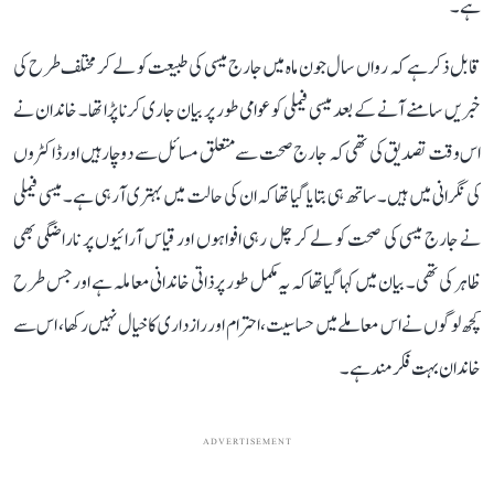
ہے۔
قابل ذکر ہے کہ رواں سال جون ماہ میں جارج میسی کی طبیعت کو لے کر مختلف طرح کی
خبریں سامنے آنے کے بعد میسی فیملی کو عوامی طور پر بیان جاری کرنا پڑا تھا۔ خاندان نے
اس وقت تصدیق کی تھی کہ جارج صحت سے متعلق مسائل سے دوچار ہیں اور ڈاکٹروں
کی نگرانی میں ہیں۔ ساتھ ہی بتایا گیا تھا کہ ان کی حالت میں بہتری آ رہی ہے۔ میسی فیملی
نے جارج میسی کی صحت کو لے کر چل رہی افواہوں اور قیاس آرائیوں پر ناراضگی بھی
ظاہر کی تھی۔ بیان میں کہا گیا تھا کہ یہ مکمل طور پر ذاتی خاندانی معاملہ ہے اور جس طرح
کچھ لوگوں نے اس معاملے میں حساسیت، احترام اور رازداری کا خیال نہیں رکھا، اس سے
خاندان بہت فکرمند ہے۔
ADVERTISEMENT