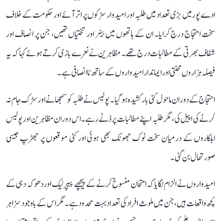
ادے پور میں بڑی تعداد میں طلبہ اور امیدوار سڑکوں پر اتر آئے اور حکومت کے خلاف
سخت احتجاج درج کرایا۔ ان کے ہاتھوں میں بینر اور تختیاں تھیں، جن پر انصاف اور
شفاف بھرتی کے مطالبات درج تھے۔ مظاہرین نے نعرے بازی کرتے ہوئے کہا کہ یہ
فیصلہ ہزاروں محنتی اور ایماندار امیدواروں کے ساتھ ناانصافی ہے۔
احتجاج کے دوران ماحول کئی بار کشیدہ ہو گیا۔ پولیس نے طلبہ کو سمجھانے اور سڑک جام نہ
کرنے کی اپیل کی، مگر طلبہ اپنے مطالبات پر ڈٹے رہے۔ اس دوران مظاہرین اور پولیس
اہلکاروں کے درمیان سخت نوک جھونک بھی ہوئی اور کئی موقعوں پر جھڑپ جیسی
صورتحال بن گئی۔
امیدواروں نے الزام لگایا کہ امتحان منسوخ کرنے کے پیچھے پیپر لیک اور دھوکہ دہی کے
کچھ واقعات ہیں، جن میں ملوث افراد کی تعداد بہت محدود ہے۔ مگر اس کے باوجود سزا ہر