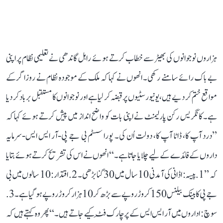
ہزاروں نوجوانوں کی بھیڑ سے خطاب کرتے ہوئے راہل گاندھی نے تعلیمی نظام پر اپنی
بے باک رائے سامنے رکھی۔ انھوں نے کہا کہ ملک کے موجودہ نظام نے روزاگر کے
مواقع ختم کر دیے ہیں، یونیورسٹیوں پر قبضہ کر لیا ہے اور نوجوانوں کا مستقبل برباد کر دیا
ہے۔ کانگریس رکن پارلیمنٹ نے اپنی بات کو واضح انداز میں پیش کرتے ہوئے کہا کہ
’’درد آپ کا، ڈاٹا آپ کا، دولت اُن کی۔ پورا سسٹم بی جے پی-آر ایس ایس-سرمایہ
داروں کے فائدے کے لیے چلایا جاتا ہے۔‘‘ انھوں نے اس کی تشریح کرتے ہوئے بتایا
کہ ’’1. پیسہ: اڈانی کی آمدنی 10 سال میں 30 گنا بڑھی۔ 2. اقتدار: 10 سالوں میں بی
جے پی کا بینک بیلنس 150 کروڑ روپے سے بڑھ کر 10 ہزار کروڑ روپے ہو گیا ہے۔ 3.
سوچ: اداروں میں آر ایس ایس کے پرچارک فِٹ کیے جاتے ہیں۔‘‘ پھر وہ کہتے ہیں کہ