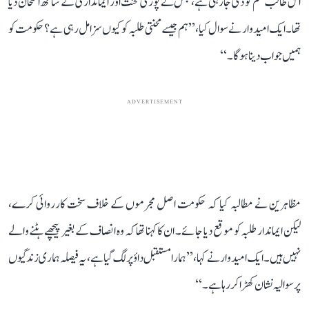
اس طالب علم کو دی جا رہی ہے، جس نے پوری محنت اور ایمانداری کے ساتھ امتحان دیا
تھا۔ ایک امیدوار نے سوال کیا، ’’ہم جیسے محنتی طلبہ کو کیوں سزا مل رہی ہے؟ حکومت کو
ہمیں جواب دینا ہوگا۔‘‘
ADVERTISEMENT
مظاہرین نے مطالبہ کیا کہ حکومت اصل مجرموں کے خلاف سخت کارروائی کرے،
لیکن ایماندار طلبہ کو موقع دیا جائے۔ ان کا کہنا تھا کہ وہ انصاف کے بغیر پیچھے ہٹنے والے
نہیں ہیں۔ ایک امیدوار نے کہا، ’’ہمارا مستقبل داؤ پر لگ گیا ہے، یہ فیصلہ ہماری زندگیوں
پر سوالیہ نشان کھڑا کر رہا ہے۔‘‘