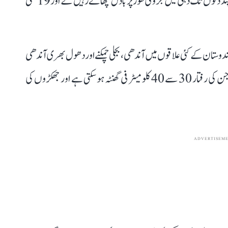
گئی تھی۔ محکمہ موسمیات (آئی ایم ڈی) کا کہنا ہے کہ آئندہ چند دنوں تک دہلی میں جزوی طور پر بادل چھائے رہیں گے اور 19 مئی
ہندوستان کے کئی علاقوں میں آندھی، بجلی چمکنے اور دھول بھری آندھی
کا امکان ہے، جس کے ساتھ تیز سطحی ہوائیں چل سکتی ہیں جن کی رفتار 30 سے 40 کلومیٹر فی گھنٹہ ہو سکتی ہے اور جھکڑوں کی
ADVERTISEM