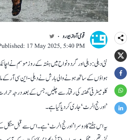
قومی آواز بیورو
Published: 17 May 2025, 5:40 PM
نئی دہلی: دہلی اور گرد و نواح میں ہفتہ کے روز موسم نے 
کلومیٹر فی گھنٹہ کی رفتار سے چلیں، جس کے بعد درجہ حرارت
’اورنج الرٹ‘ جاری کر دیا گیا ہے۔
یہ اس ہفتے کا دوسرا ’اورنج الرٹ‘ ہے۔ اس سے قبل منگل کے ر