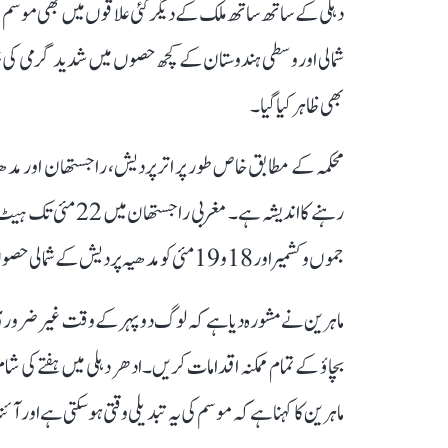
دہلی کے ساتھ ساتھ ملک کے دیگر کئی علاقوں میں بھی موسم 
شمالی اور وسطی ہندوستان کے کچھ حصوں میں شدید گرمی کی پیش
بھی ظاہر کیا گیا۔
جموں و کشمیر اور 18 و 19 مئی کو مدھیہ پردیش کے شمالی حصوں میں شدید گرمی پڑنے کی توقع ہے۔
ماہرین نے مشورہ دیا ہے کہ لوگ دوپہر کے وقت غیر ضروری طور
بچاؤ کے تمام ممکنہ اقدامات کریں۔ ادھر دہلی میں ہفتے کی 
ماہرین کا کہنا ہے کہ موسم کی یہ تبدیلی وقتی ہو سکتی ہے او