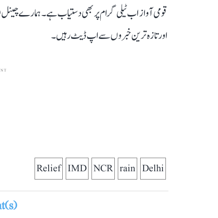
قومی آواز اب ٹیلی گرام پر بھی دستیاب ہے۔ ہمارے چینل 
اور تازہ ترین خبروں سے اپ ڈیٹ رہیں۔
ENT
Relief
IMD
NCR
rain
Delhi
(s)