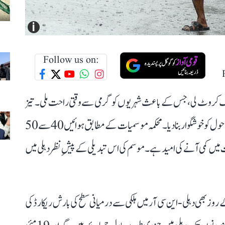
i
Follow us on:
اچانک کروٹ لی، جس کے باعث شہریوں کو گرمی سے وقتی راحت ملی۔ تیز
ہواؤں کے ساتھ ہونے والی بارش نے دہلی-این سی آر کے ماحول کو خوشگوار بنا دیا۔ محکمہ موسمیات کے مطابق ہوائیں 40 سے 50
 میں کمی آنے کی امید ہے۔ موسم کی اس تبدیلی کے پیشِ نظر دہلی میں
وز بھی دہلی-این سی آر میں ہلکی سے درمیانی سطح کی بارش ریکارڈ کی