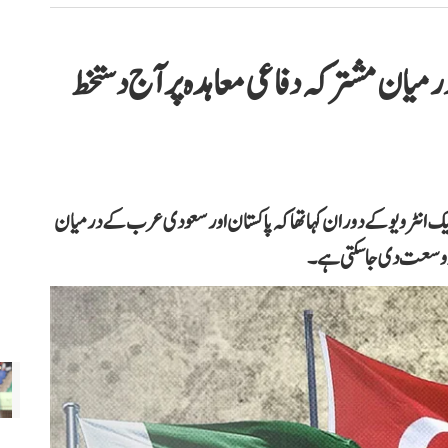
یان مشترکہ دفاعی معاہدہ پر آج دستخط
 انٹرویو کے دوران کہا تھا کہ پاکستان اور سعودی عرب کے درمیان
د وسعت دی جا سکتی ہے۔