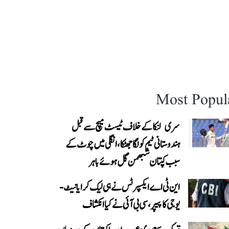
Most Popul
سری لنکا کے خلاف ٹیسٹ میچ سے قبل
ہندوستانی ٹیم کو لگا جھٹکا، انگلی میں چوٹ کے
سبب کپتان شبھمن گل ہوئے باہر
این ٹی اے ایکسپرٹس نے ہی لیک کرایا نیٹ-
یوجی کا پیپر، سی بی آئی نے کیا انکشاف