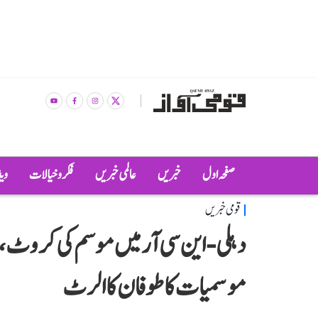
صفحہ اول
خبریں
عالمی خبریں
فکر و خیالات
وی
قومی خبریں
دہلی-این سی آر میں موسم کی کروٹ، 
موسمیات کا طوفان کا الرٹ