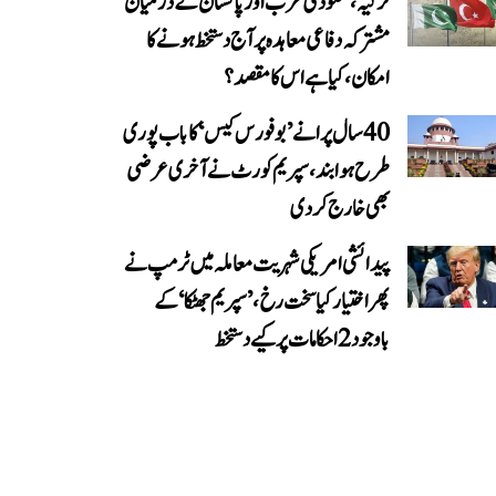
ترکیہ، سعودی عرب اور پاکستان کے درمیان
مشترکہ دفاعی معاہدہ پر آج دستخط ہونے کا
امکان، کیا ہے اس کا مقصد؟
40 سال پرانے ’بوفورس کیس‘ کا باب پوری
طرح ہوا بند، سپریم کورٹ نے آخری عرضی
بھی خارج کر دی
پیدائشی امریکی شہریت معاملہ میں ٹرمپ نے
پھر اختیار کیا سخت رخ، ’سپریم جھٹکا‘ کے
باوجود 2 احکامات پر کیے دستخط