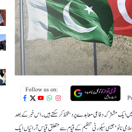
Follow us on:
P
ں ایک مشترکہ دفاعی معاہدے پر دستخط کر سکتے ہیں۔ اس خبر کے بعد
امی ناٹو‘ جیسی سیکورٹی تنظیم کے قیام سے متعلق قیاس آرائیاں ایک