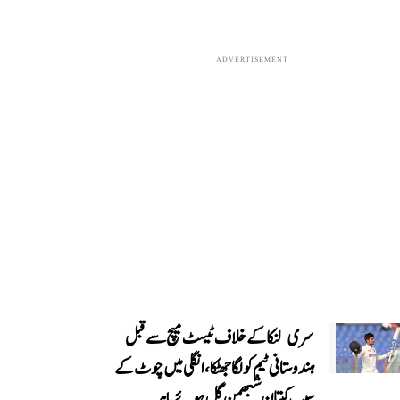
ADVERTISEMENT
سری لنکا کے خلاف ٹیسٹ میچ سے قبل
ہندوستانی ٹیم کو لگا جھٹکا، انگلی میں چوٹ کے
سبب کپتان شبھمن گل ہوئے باہر