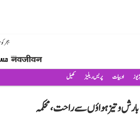
ہجر کو
ڈیوز
ادبیات
پریس ریلیز
کھیل
بارش و تیز ہواؤں سے راحت، محکمہ