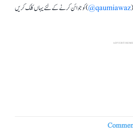
(
qaumiawaz@
) کو جوائن کرنے کے لئے یہاں کلک کریں
ADVERTISEM
Comment