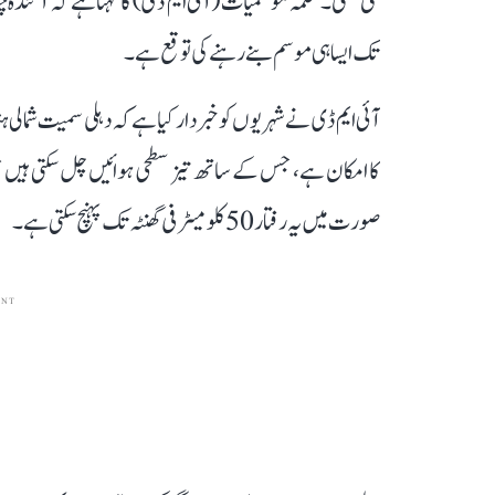
تک ایسا ہی موسم بنے رہنے کی توقع ہے۔
آئی ایم ڈی نے شہریوں کو خبردار کیا ہے کہ دہلی سمیت شمالی 
صورت میں یہ رفتار 50 کلومیٹر فی گھنٹہ تک پہنچ سکتی ہے۔
ENT