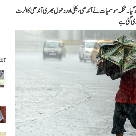
و گیا۔ محکمہ موسمیات نے آندھی، بجلی اور دھول بھری آندھی کا الرٹ
دی گئی ہے
ar