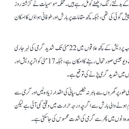
کے بدلتے رنگ دیکھنے کو مل رہے ہیں۔ محکمہ موسمیات نے گزشتہ روز
 گوئی کی تھی، جبکہ کچھ مقامات پر بارش اور طوفانی ہواؤں کا امکان
محکمہ کے مطابق خاص طور پر اتر پردیش، راجستھان اور مدھیہ پردیش کے کچھ علاقوں میں 22 مئی تک شدید گرمی کی لہر جاری
رہنے کا اندیشہ ہے۔ مغربی راجستھان میں 22 مئی تک ہیٹ ویو جیسی صورتحال رہنے کا امکان ہے، جبکہ 17 مئی کو اتر پردیش اور
 پر گھروں سے باہر نہ نکلیں، پانی کی مقدار زیادہ لیں اور گرمی سے
شام ہونے والی بارش سے اگرچہ درجہ حرارت میں وقتی کمی آئی ہے لیکن
ر آئندہ دنوں میں پھر سے گرمی کی شدت محسوس کی جا سکتی ہے۔