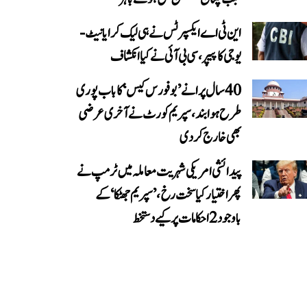
این ٹی اے ایکسپرٹس نے ہی لیک کرایا نیٹ-
یوجی کا پیپر، سی بی آئی نے کیا انکشاف
40 سال پرانے ’بوفورس کیس‘ کا باب پوری
طرح ہوا بند، سپریم کورٹ نے آخری عرضی
بھی خارج کر دی
پیدائشی امریکی شہریت معاملہ میں ٹرمپ نے
پھر اختیار کیا سخت رخ، ’سپریم جھٹکا‘ کے
باوجود 2 احکامات پر کیے دستخط