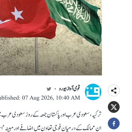
قومی آواز بیورو
ublished: 07 Aug 2026, 10:40 AM
ترکیہ، سعودی عرب اور پاکستان جمعہ کے روز سعودی عرب می
ان ممالک کے درمیان فوجی تعاون میں اضافے اور مبینہ ’اسل