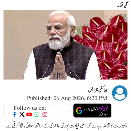
گیا تھا۔
میناکشی نٹراجن
Published: 06 Aug 2026, 6:20 PM
Follow us on:
جمہوریت کا تقاضہ رہا ہے کہ اعلیٰ قیادت پوری عاجزی کے ساتھ معافی مانگا کرتی ہے۔