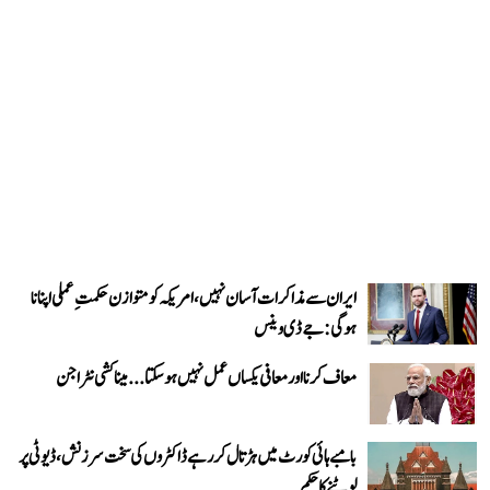
ایران سے مذاکرات آسان نہیں، امریکہ کو متوازن حکمتِ عملی اپنانا
ہوگی: جے ڈی وینس
معاف کرنا اور معافی یکساں عمل نہیں ہو سکتا... میناکشی نٹراجن
بامبے ہائی کورٹ میں ہڑتال کر رہے ڈاکٹروں کی سخت سرزنش، ڈیوٹی پر
لوٹنے کا حکم