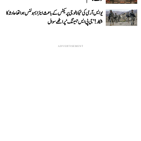
یو ایس آرمی کی ٹیکنالوجی پریکٹس کے باعث ایئر ایمبولنس ہوا تھا حادثہ کا
شکار! ’جی پی ایس جیمنگ‘ پر اٹھے سوال
ADVERTISEMENT