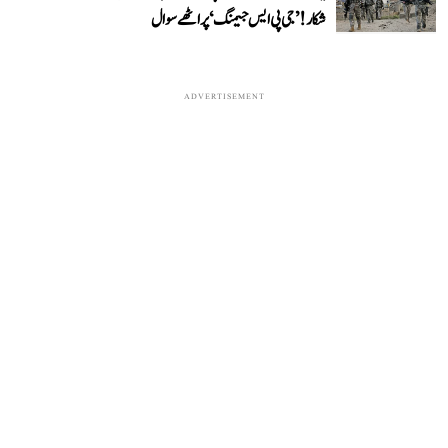
شکار! ’جی پی ایس جیمنگ‘ پر اٹھے سوال
ADVERTISEMENT