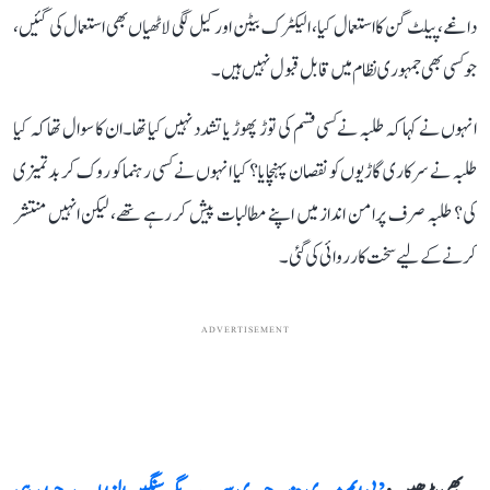
داغے، پیلٹ گن کا استعمال کیا، الیکٹرک بیٹن اور کیل لگی لاٹھیاں بھی استعمال کی گئیں،
جو کسی بھی جمہوری نظام میں قابل قبول نہیں ہیں۔
انہوں نے کہا کہ طلبہ نے کسی قسم کی توڑ پھوڑ یا تشدد نہیں کیا تھا۔ ان کا سوال تھا کہ کیا
طلبہ نے سرکاری گاڑیوں کو نقصان پہنچایا؟ کیا انہوں نے کسی رہنما کو روک کر بدتمیزی
کی؟ طلبہ صرف پرامن انداز میں اپنے مطالبات پیش کر رہے تھے، لیکن انہیں منتشر
کرنے کے لیے سخت کارروائی کی گئی۔
ADVERTISEMENT