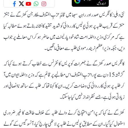
نئی دہلی: کانگریس صدر اور راجیہ سبھا میں قائدِ حزبِ اختلاف ملکارجن کھڑگے نے جنتر
منتر کے قریب طلبہ پر ہوئی پولیس کارروائی کو شدید تنقید کا نشانہ بناتے ہوئے مطالبہ کیا
ہے کہ مرکزی وزیر داخلہ امت شاہ خود پارلیمنٹ میں حاضر ہو کر اس معاملے پر جواب
دیں، جبکہ وزیر اعظم نریندر مودی طلبہ سے معافی مانگیں۔
کانگریس صدر کھڑگے نے جمعرات کو پریس کانفرنس سے خطاب کرتے ہوئے کہا کہ
گزشتہ 15 دن سے پورا حزبِ اختلاف اس مطالبے پر قائم ہے کہ وزیر داخلہ ایوان میں آ
کر طلبہ پر ہوئی کارروائی کی وضاحت کریں۔ ان کا کہنا تھا کہ طلبہ کے ساتھ ناانصافی اور
زیادتی ہوئی ہے، جسے نظر انداز نہیں کیا جا سکتا۔
کھڑگے نے کہا کہ پرامن احتجاج کرنے والے طلبہ کے خلاف طاقت کا غیر ضروری
استعمال کیا گیا۔ ان کے مطابق پولیس نے طلبہ پر لاٹھی چارج کیا، آنسو گیس کے گولے