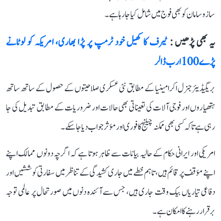
سازوسامان کو بھی فوج میں شامل کیا جا رہا ہے۔
یہ بھی پڑھیں :
ٹیرف کا کھیل خود ٹرمپ پر پڑا بھاری، امریکہ کو لوٹانے
پڑے 100 ارب ڈالر
بریگیڈیئر جنرل اکرامینیا کے مطابق نئی عسکری صلاحیتوں کے حصول کے ساتھ ساتھ
ہتھیاروں اور فوجی آلات کی تعیناتی بھی حالات اور ضروریات کے مطابق تبدیل کی جا
رہی ہے تاکہ کسی بھی ممکنہ چیلنج کا فوری اور مؤثر جواب دیا جا سکے۔
امریکی اور ایرانی حکام کے حالیہ بیانات سے ظاہر ہوتا ہے کہ اگرچہ دونوں ممالک اپنے
اپنے مؤقف پر قائم ہیں، تاہم خطے میں جاری کشیدگی کے تناظر میں سفارتی کوششیں اور
دفاعی تیاریاں بیک وقت جاری ہیں، جس سے آئندہ دنوں میں صورتحال پر عالمی توجہ
برقرار رہنے کا امکان ہے۔