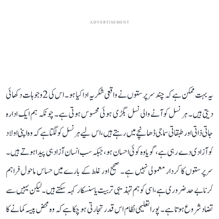
ADVERTISEMENT
یہ بہت ممکن ہے کہ چند سرپرستوں نے واقعی شکریہ ادا کیا ہو۔ اس کی 2 وجوہات دکھائی
دیتی ہیں۔ ہر نسل کو آنے والی نسل بگڑی ہوئی محسوس ہوتی ہے۔ چونکہ ہم ایک ادارہ
جاتی ذاتی اور طبقاتی سماجی ڈھانچے میں رہتے ہیں، اس لیے ہر نسل کو لگتا ہے کہ وہ اپنی اولاد
کو آزادی دے رہی ہے، گویا وہ کوئی احسان ہو، جبکہ سب انسان آزاد ہی پیدا ہوتے ہیں۔
سرپرستوں کا کردار معمولی نہیں ہے۔ صحیح اور غلط کے بارے میں حساس ماحول فراہم
کرنا بے حد ضروری ہے، اسی کو ہم تہذیبی تربیت یا سنسکار کہہ سکتے ہیں۔ لیکن یہیں سے
تضاد شروع ہوتا ہے۔ پورا تعلیمی نظام اس قدر تجارتی ہو چکا ہے کہ وہ محض پیسہ کمانے کا