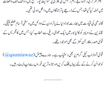
سینئر مرکزی رہنما جے رام رمیش کی گاڑی پر سونیت پور ضلع میں دو الگ الگ واقعات
میں حملہ کیا گیا تھا، جس کے ذریعے یاترا ناگاؤں میں داخل ہوئی تھی۔
گاندھی کی قیادت میں بھارت جوڈو نیا ئےیاترا دن کے اوائل میں وسطی آسام ضلع پہنچی۔
قائدین نے دوپہر کو کالیا بور میں ایک عوامی ریلی سے خطاب کیا، جس میں کانگریس کے
قومی صدر ملکارجن کھڑگے بھی موجود تھے۔
قومی آواز اب ٹیلی گرام پر بھی دستیاب ہے۔ ہمارے چینل (
qaumiawaz@
)
کو جوائن کرنے کے لئے یہاں کلک کریں اور تازہ ترین خبروں سے اپ ڈیٹ رہیں۔
ADVERTISEMENT