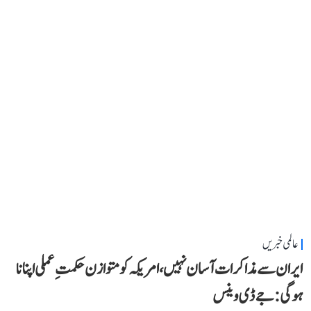
عالمی خبریں
ایران سے مذاکرات آسان نہیں، امریکہ کو متوازن حکمتِ عملی اپنانا
ہوگی: جے ڈی وینس