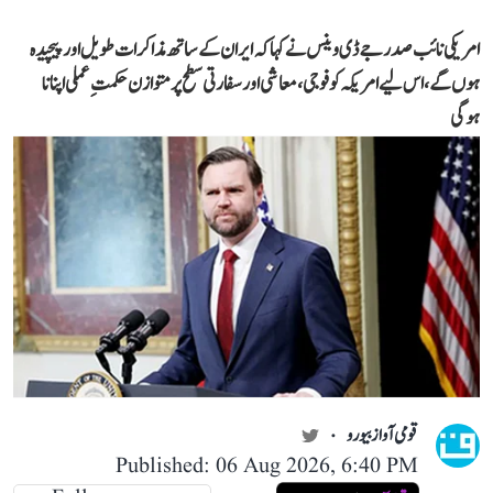
امریکی نائب صدر جے ڈی وینس نے کہا کہ ایران کے ساتھ مذاکرات طویل اور پیچیدہ
ہوں گے، اس لیے امریکہ کو فوجی، معاشی اور سفارتی سطح پر متوازن حکمتِ عملی اپنانا
ہوگی
قومی آواز بیورو
Published: 06 Aug 2026, 6:40 PM