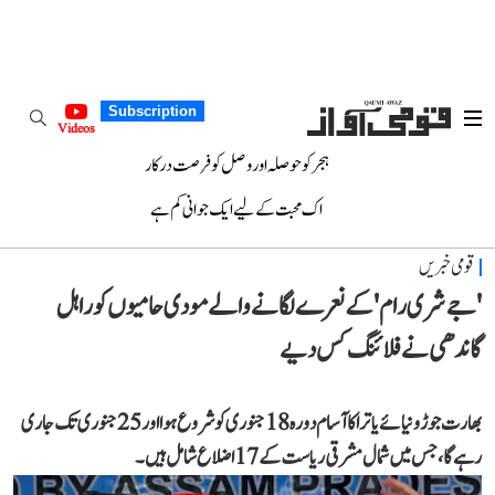
Subscription
Videos
ہجر کو حوصلہ اور وصل کو فرصت درکار
اک محبت کے لیے ایک جوانی کم ہے
قومی خبریں
'جے شری رام' کے نعرے لگانے والے مودی حامیوں کو راہل
گاندھی نے فلائنگ کس دیے
بھارت جوڑو نیائے یاترا کا آسام دورہ 18 جنوری کو شروع ہوا اور 25 جنوری تک جاری
رہے گا، جس میں شمال مشرقی ریاست کے 17 اضلاع شامل ہیں۔