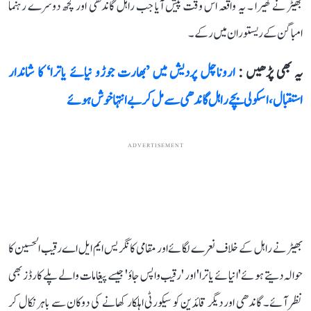
بھیڑ نے گھیرا ۔ یہ واقعہ اس وقت پیش آیا جب راہل گاندھی اور کچھ دوسرے رہنما
امباگن کے ریستوران میں رکے۔
یہ بھی پڑھیں :
اروناچل پردیش میں ’بھارت جوڑو نیائے یاترا‘ کا شاندار
استقبال، اسکولی بچے راہل گاندھی سے مل کر بے انتہا خوش ہوئے
ADVERTISEMENT
بھیڑ نے راہل کے خلاف نعرے لگائے اور مقامی کانگریس ایم ایل اے رقیب الحسین کا
حوالہ دیتے ہوئے 'انیائے یاترا' اور 'رقیب واپس جاؤ' جیسے پیغامات والے پلے کارڈز بھی
نظر آئے۔ گاندھی اور دیگر قائدین کو سیکورٹی اہلکار کھانے کی دوکان سے باہر نکال کر