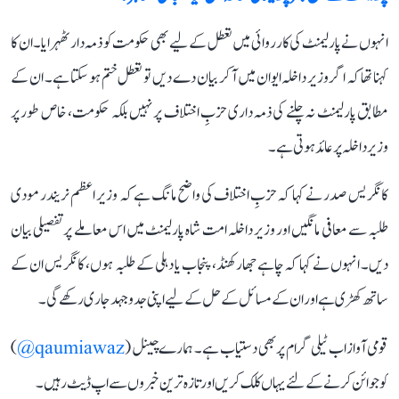
انہوں نے پارلیمنٹ کی کارروائی میں تعطل کے لیے بھی حکومت کو ذمہ دار ٹھہرایا۔ ان کا
کہنا تھا کہ اگر وزیر داخلہ ایوان میں آ کر بیان دے دیں تو تعطل ختم ہو سکتا ہے۔ ان کے
مطابق پارلیمنٹ نہ چلنے کی ذمہ داری حزبِ اختلاف پر نہیں بلکہ حکومت، خاص طور پر
وزیر داخلہ پر عائد ہوتی ہے۔
کانگریس صدر نے کہا کہ حزبِ اختلاف کی واضح مانگ ہے کہ وزیر اعظم نریندر مودی
طلبہ سے معافی مانگیں اور وزیر داخلہ امت شاہ پارلیمنٹ میں اس معاملے پر تفصیلی بیان
دیں۔ انہوں نے کہا کہ چاہے جھارکھنڈ، پنجاب یا دہلی کے طلبہ ہوں، کانگریس ان کے
ساتھ کھڑی ہے اور ان کے مسائل کے حل کے لیے اپنی جدوجہد جاری رکھے گی۔
قومی آواز اب ٹیلی گرام پر بھی دستیاب ہے۔ ہمارے چینل (
qaumiawaz@
)
کو جوائن کرنے کے لئے یہاں کلک کریں اور تازہ ترین خبروں سے اپ ڈیٹ رہیں۔