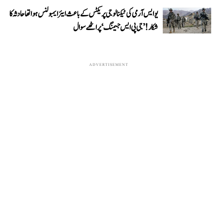
یو ایس آرمی کی ٹیکنالوجی پریکٹس کے باعث ایئر ایمبولنس ہوا تھا حادثہ کا
شکار! ’جی پی ایس جیمنگ‘ پر اٹھے سوال
ADVERTISEMENT