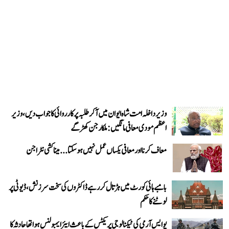
وزیر داخلہ امت شاہ ایوان میں آ کر طلبہ پر کارروائی کا جواب دیں، وزیر
اعظم مودی معافی مانگیں: ملکارجن کھڑگے
معاف کرنا اور معافی یکساں عمل نہیں ہو سکتا... میناکشی نٹراجن
بامبے ہائی کورٹ میں ہڑتال کر رہے ڈاکٹروں کی سخت سرزنش، ڈیوٹی پر
لوٹنے کا حکم
یو ایس آرمی کی ٹیکنالوجی پریکٹس کے باعث ایئر ایمبولنس ہوا تھا حادثہ کا