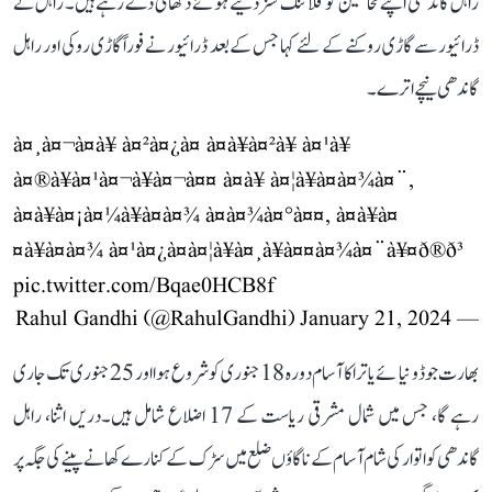
راہل گاندھی اپنے مخالفین کو فلائنگ کسز دیتے ہوئے دکھائی دے رہے ہیں۔ راہل نے
ڈرائیور سے گاڑی روکنے کے لئے کہا جس کے بعد ڈرائیور نے فوراً گاڑی روکی اور راہل
گاندھی نیچے اترے۔
à¤¸à¤¬à¤à¥ à¤²à¤¿à¤ à¤à¥à¤²à¥ à¤¹à¥
à¤®à¥à¤¹à¤¬à¥à¤¬à¤¤ à¤à¥ à¤¦à¥à¤à¤¾à¤¨,
à¤à¥à¤¡à¤¼à¥à¤à¤¾ à¤­à¤¾à¤°à¤¤, à¤à¥à¤
¤à¥à¤à¤¾ à¤¹à¤¿à¤à¤¦à¥à¤¸à¥à¤¤à¤¾à¤¨à¥¤ð®ð³
pic.twitter.com/Bqae0HCB8f
January 21, 2024
— Rahul Gandhi (@RahulGandhi)
بھارت جوڈو نیا ئےیاترا کا آسام دورہ 18 جنوری کو شروع ہوا اور 25 جنوری تک جاری
رہے گا، جس میں شمال مشرقی ریاست کے 17 اضلاع شامل ہیں۔دریں اثنا، راہل
گاندھی کو اتوار کی شام آسام کے ناگاؤں ضلع میں سڑک کے کنارے کھانے پینے کی جگہ پر