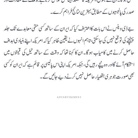
عمل ہوگا۔ ان کے بقول، امریکہ کا مقصد ایسا حل تلاش کرنا ہے جو ملک کے مفادات اور
صدر کی پالیسیوں کے مطابق بہترین نتائج فراہم کرے۔
جے ڈی وینس نے اس بات کا اعتراف کیا کہ ایران کے ساتھ کسی حتمی معاہدے تک جلد
پہنچنے کی توقع نہیں کی جا سکتی، تاہم انہوں نے یقین ظاہر کیا کہ امریکہ اپنے بنیادی اہداف
حاصل کرنے میں کامیاب ہوگا۔ ان کا کہنا تھا کہ وقت کے ساتھ تیل کی قیمتوں میں
استحکام آئے گا اور وہ نیچے رہیں گی، جبکہ امریکہ اپنی اس پالیسی پر قائم ہے کہ ایران کو کسی
بھی صورت جوہری ہتھیار حاصل نہیں کرنے دیے جائیں گے۔
ADVERTISEMENT