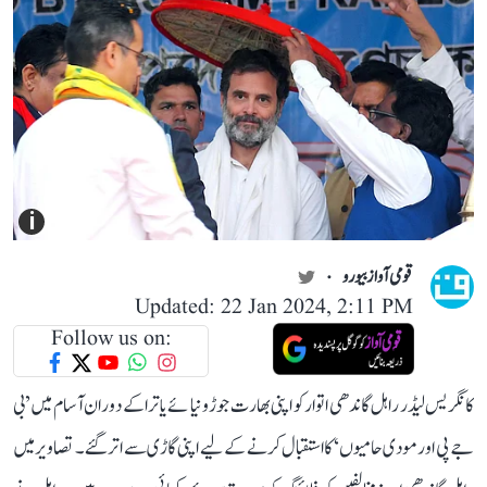
i
قومی آواز بیورو
Updated: 22 Jan 2024, 2:11 PM
Follow us on:
کانگریس لیڈر راہل گاندھی اتوار کو اپنی بھارت جوڑو نیا ئےیاترا کے دوران آسام میں ’بی
جے پی اور مودی حامیوں‘ کا استقبال کرنے کے لیے اپنی گاڑی سے ا تر گئے۔ تصاویر میں