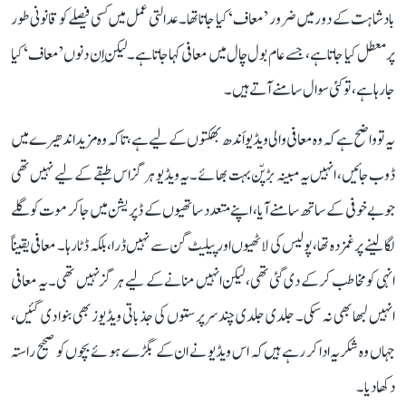
بادشاہت کے دور میں ضرور ’معاف‘ کیا جاتا تھا۔ عدالتی عمل میں کسی فیصلے کو قانونی طور
پر معطل کیا جاتا ہے، جسے عام بول چال میں معافی کہا جاتا ہے۔ لیکن اِن دنوں ’معاف‘ کیا
جا رہا ہے، تو کئی سوال سامنے آتے ہیں۔
یہ تو واضح ہے کہ وہ معافی والی ویڈیو اَندھ بھکتوں کے لیے ہے، تاکہ وہ مزید اندھیرے میں
ڈوب جائیں، انہیں یہ مبینہ بڑپّن بہت بھائے۔ یہ ویڈیو ہرگز اس طبقے کے لیے نہیں تھی
جو بے خوفی کے ساتھ سامنے آیا، اپنے متعدد ساتھیوں کے ڈپریشن میں جا کر موت کو گلے
لگا لینے پر غمزدہ تھا، پولیس کی لاٹھیوں اور پیلیٹ گن سے نہیں ڈرا، بلکہ ڈٹا رہا۔ معافی یقیناً
انہی کو مخاطب کر کے دی گئی تھی، لیکن انہیں منانے کے لیے ہرگز نہیں تھی۔ یہ معافی
انہیں لبھا بھی نہ سکی۔ جلدی جلدی چند سرپرستوں کی جذباتی ویڈیوز بھی بنوا دی گئیں،
جہاں وہ شکریہ ادا کر رہے ہیں کہ اس ویڈیو نے ان کے بگڑے ہوئے بچوں کو صحیح راستہ
دکھا دیا۔