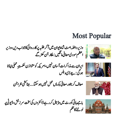
Most Popular
وزیر داخلہ امت شاہ ایوان میں آ کر طلبہ پر کارروائی کا جواب دیں، وزیر
اعظم مودی معافی مانگیں: ملکارجن کھڑگے
ایران سے مذاکرات آسان نہیں، امریکہ کو متوازن حکمتِ عملی اپنانا
ہوگی: جے ڈی وینس
معاف کرنا اور معافی یکساں عمل نہیں ہو سکتا... میناکشی نٹراجن
بامبے ہائی کورٹ میں ہڑتال کر رہے ڈاکٹروں کی سخت سرزنش، ڈیوٹی پر
لوٹنے کا حکم