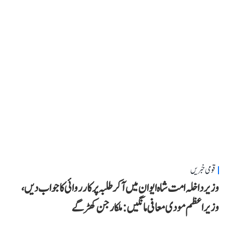
قومی خبریں
وزیر داخلہ امت شاہ ایوان میں آ کر طلبہ پر کارروائی کا جواب دیں،
وزیر اعظم مودی معافی مانگیں: ملکارجن کھڑگے