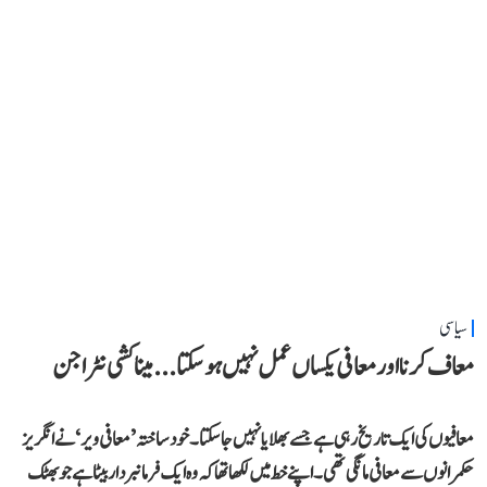
سیاسی
معاف کرنا اور معافی یکساں عمل نہیں ہو سکتا... میناکشی نٹراجن
معافیوں کی ایک تاریخ رہی ہے جسے بھلایا نہیں جا سکتا۔ خود ساختہ ’معافی ویر‘ نے انگریز
حکمرانوں سے معافی مانگی تھی۔ اپنے خط میں لکھا تھا کہ وہ ایک فرمانبردار بیٹا ہے جو بھٹک