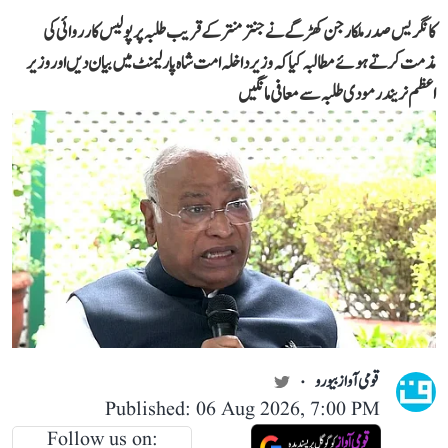
کانگریس صدر ملکارجن کھڑگے نے جنتر منتر کے قریب طلبہ پر پولیس کارروائی کی
مذمت کرتے ہوئے مطالبہ کیا کہ وزیر داخلہ امت شاہ پارلیمنٹ میں بیان دیں اور وزیر
اعظم نریندر مودی طلبہ سے معافی مانگیں
قومی آواز بیورو
Published: 06 Aug 2026, 7:00 PM
Follow us on: