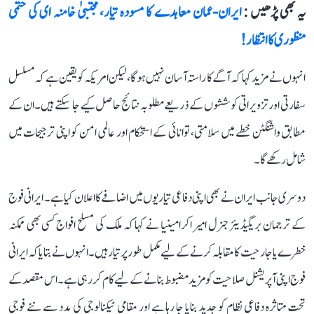
یہ بھی پڑھیں :
ایران-عمان معاہدے کا مسودہ تیار، مجتبیٰ خامنہ ای کی حتمی
منظوری کا انتظار!
انہوں نے مزید کہا کہ آگے کا راستہ آسان نہیں ہوگا، لیکن امریکہ کو یقین ہے کہ مسلسل
سفارتی اور تزویراتی کوششوں کے ذریعے مطلوبہ نتائج حاصل کیے جا سکتے ہیں۔ ان کے
مطابق واشنگٹن خطے میں سلامتی، توانائی کے استحکام اور عالمی امن کو اپنی ترجیحات میں
شامل رکھے گا۔
دوسری جانب ایران نے بھی اپنی دفاعی تیاریوں میں اضافے کا اعلان کیا ہے۔ ایرانی فوج
کے ترجمان بریگیڈیئر جنرل امیر اکرامینیا نے کہا کہ ملک کی مسلح افواج کسی بھی ممکنہ
خطرے یا جارحیت کا مقابلہ کرنے کے لیے مکمل طور پر تیار ہیں۔ انہوں نے بتایا کہ ایرانی
فوج اپنی آپریشنل صلاحیت کو مزید مضبوط بنانے کے لیے کام کر رہی ہے۔ اس مقصد کے
تحت متاثرہ دفاعی نظام کو جدید بنایا جا رہا ہے اور مقامی ٹیکنالوجی کی مدد سے نئے فوجی