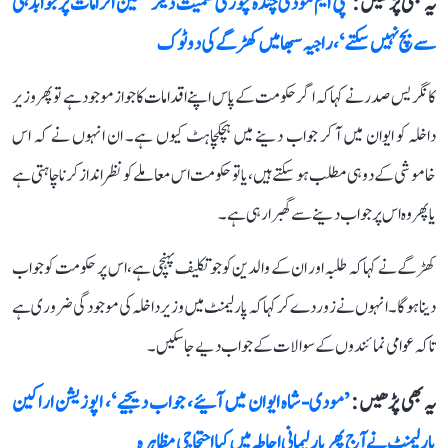
یہ بھی پڑھیں :
’پی ایم مودی چندہ چوری سمیت دیگر سنگین الزامات پر جوابدہی
سے بچ نہیں سکتے‘، راجیہ سبھا میں کھڑگے کی دو ٹوک
کانگریس صدر نے کہا کہ اگر حکومت کے پاس اپنے اقدامات کا جواز موجود ہے تو پھر وزیر
داخلہ کو ایوان میں آ کر جواب دینے میں ہچکچاہٹ کیوں ہے۔ ان انہوں نے کہ اس
خاموشی کے دو ہی مطلب ہو سکتے ہیں، یا تو حکومت اس معاملے کو نظر انداز کرنا چاہتی ہے
یا پھر وہ اس پر جواب دینے سے گھبرا رہی ہے۔
کھڑگے نے کہا کہ طلبہ اور ان کے والدین کو جو تکلیف پہنچی ہے، اس پر حکومت کو جواب
دینا ہوگا۔ انہوں نے زور دے کر کہا کہ پارلیمنٹ میں وزیر داخلہ کی موجودگی ضروری ہے
تاکہ عوامی نمائندوں کے سوالات کے جواب دیے جا سکیں۔
یہ بھی پڑھیں :
’مودی-شاہ ایوان میں آئیے، جواب دیجیے‘، اپوزیشن اراکین
پارلیمنٹ نے آج پھر پارلیمانی احاطہ میں کیا احتجاجی مظاہرہ