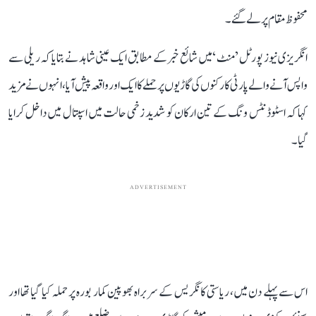
محفوظ مقام پر لے گئے۔
انگریزی نیوز پورٹل ’منٹ ‘ میں شائع خبر کے مطابق ایک عینی شاہد نے بتایا کہ ریلی سے
واپس آنے والے پارٹی کارکنوں کی گاڑیوں پر حملے کا ایک اور واقعہ پیش آیا، انہوں نے مزید
کہا کہ اسٹوڈنٹس ونگ کے تین ارکان کو شدید زخمی حالت میں اسپتال میں داخل کرایا
گیا۔
ADVERTISEMENT
اس سے پہلے دن میں، ریاستی کانگریس کے سربراہ بھوپین کمار بورہ پر حملہ کیا گیا تھا اور