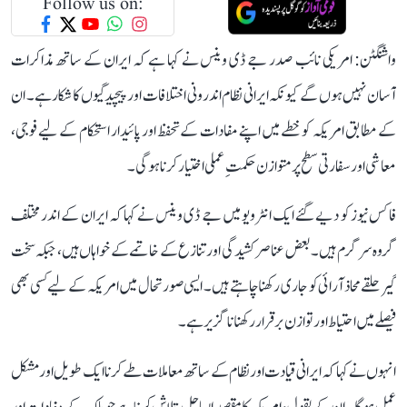
Follow us on:
واشنگٹن: امریکی نائب صدر جے ڈی وینس نے کہا ہے کہ ایران کے ساتھ مذاکرات
آسان نہیں ہوں گے کیونکہ ایرانی نظام اندرونی اختلافات اور پیچیدگیوں کا شکار ہے۔ ان
کے مطابق امریکہ کو خطے میں اپنے مفادات کے تحفظ اور پائیدار استحکام کے لیے فوجی،
معاشی اور سفارتی سطح پر متوازن حکمتِ عملی اختیار کرنا ہوگی۔
فاکس نیوز کو دیے گئے ایک انٹرویو میں جے ڈی وینس نے کہا کہ ایران کے اندر مختلف
گروہ سرگرم ہیں۔ بعض عناصر کشیدگی اور تنازع کے خاتمے کے خواہاں ہیں، جبکہ سخت
گیر حلقے محاذ آرائی کو جاری رکھنا چاہتے ہیں۔ ایسی صورتحال میں امریکہ کے لیے کسی بھی
فیصلے میں احتیاط اور توازن برقرار رکھنا ناگزیر ہے۔
انہوں نے کہا کہ ایرانی قیادت اور نظام کے ساتھ معاملات طے کرنا ایک طویل اور مشکل