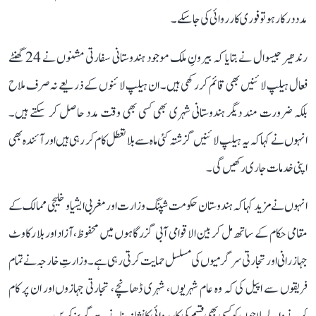
مدد درکار ہو تو فوری کارروائی کی جا سکے۔
رندھیر جیسوال نے بتایا کہ بیرونِ ملک موجود ہندوستانی سفارتی مشنوں نے 24 گھنٹے
فعال ہیلپ لائنیں بھی قائم کر رکھی ہیں۔ ان ہیلپ لائنوں کے ذریعے نہ صرف ملاح
بلکہ ضرورت مند دیگر ہندوستانی شہری بھی کسی بھی وقت مدد حاصل کر سکتے ہیں۔
انہوں نے کہا کہ یہ ہیلپ لائنیں گزشتہ کئی ماہ سے بلا تعطل کام کر رہی ہیں اور آئندہ بھی
اپنی خدمات جاری رکھیں گی۔
انہوں نے مزید کہا کہ ہندوستان حکومت شپنگ وزارت اور مغربی ایشیا و خلیجی ممالک کے
مقامی حکام کے ساتھ مل کر بین الاقوامی آبی گزرگاہوں میں محفوظ، آزاد اور بلا رکاوٹ
جہاز رانی اور تجارتی سرگرمیوں کی مسلسل حمایت کرتی رہی ہے۔ وزارتِ خارجہ نے تمام
فریقوں سے اپیل کی کہ وہ عام شہریوں، شہری ڈھانچے، تجارتی جہازوں اور ان پر کام