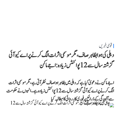
قومی خبریں
دہلی کی ہوا بظاہر صاف، مگر موسمی اثرات الگ کرنے پر اے کیو آئی
گزشتہ سال سے 12 پوائنٹس زیادہ: اجے ماکن
اجے ماکن نے دعویٰ کیا ہے کہ دہلی میں بظاہر ہوا صاف نظر آتی ہے، مگر موسمی اثرات
الگ کرنے پر اے کیو آئی گزشتہ سال سے 12 پوائنٹس زیادہ ہے۔ انہوں نے حکومت
سے آلودگی کے ذرائع پر فوری کارروائی کا مطالبہ کیا