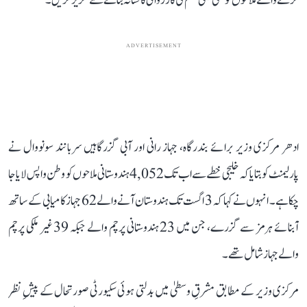
کرنے والے ملاحوں کو کسی بھی قسم کی کارروائی کا نشانہ بنانے سے گریز کریں۔
ADVERTISEMENT
ادھر مرکزی وزیر برائے بندرگاہ، جہاز رانی اور آبی گزرگاہیں سربانند سونووال نے
پارلیمنٹ کو بتایا کہ خلیجی خطے سے اب تک 4,052 ہندوستانی ملاحوں کو وطن واپس لایا جا
چکا ہے۔ انہوں نے کہا کہ 3 اگست تک ہندوستان آنے والے 62 جہاز کامیابی کے ساتھ
آبنائے ہرمز سے گزرے، جن میں 23 ہندوستانی پرچم والے جبکہ 39 غیر ملکی پرچم
والے جہاز شامل تھے۔
مرکزی وزیر کے مطابق مشرقِ وسطیٰ میں بدلتی ہوئی سکیورٹی صورتحال کے پیشِ نظر