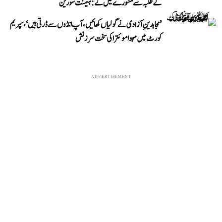
کے طلبہ سے مشورے لیں گے: ہیمنت سورین
’مجاہدینِ آزادی نے گولیاں کھائیں، آپ انڈوں سے ڈرتی ہیں‘، سپریم
کورٹ میں مہوا موئترا کی سخت سرزنش
ADVERTISEMENT