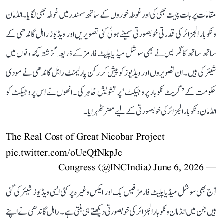
مقامات پر بات چیت بھی کی اور غوطہ خوروں کے ساتھ سمندر میں غوطہ بھی لگایا۔ انڈمان
و نکوبار الجزائر کی قدرتی خوبصورتی سمیٹے ہوئی کئی تصویریں اور ویڈیوز راہل گاندھی کے
ساتھ ساتھ کانگریس نے بھی سوشل میڈیا پلیٹ فارمز کے ذریعہ گزشتہ کچھ دنوں میں
شیئر کی ہیں۔ ان تصویروں اور ویڈیوز کو پیش کر رکن پارلیمنٹ راہل گاندھی نے مودی
حکومت کے ’گریٹ نکوبار پروجیکٹ‘ پر تشویش ظاہر کی۔ انھوں نے اس پروجیکٹ کو
انڈمان و نکوبار الجزائر کی خوبصورتی کے لیے مضر ٹھہرایا۔
The Real Cost of Great Nicobar Project
pic.twitter.com/oUeQfNkpJc
June 6, 2026
— Congress (@INCIndia)
آج بھی سوشل میڈیا پلیٹ فارمز فیس بک اور ایکس وغیرہ پر کئی ایسی ویڈیوز شیئر کی گئی
ہیں جن میں انڈمان و نکوبار الجزائر کی خوبصورتی دیکھتے ہی بنتی ہے۔ راہل گاندھی نے اپنے