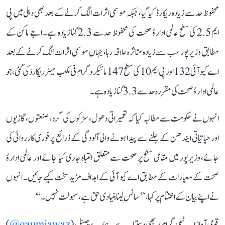
محفوظ حد سے زیادہ ریکارڈ کیا گیا، جبکہ موسمی اثرات الگ کرنے کے بعد بھی دہلی میں پی
ایم 2.5 کی سطح عالمی ادارۂ صحت کی محفوظ حد سے 2.3 گنا زیادہ ہے۔ اجے ماکن کے
مطابق وزیرپور سب سے زیادہ متاثرہ علاقہ رہا، جہاں موسمی اثرات الگ کرنے کے بعد
اے کیو آئی 132 اور پی ایم 10 کی سطح 147 مائیکروگرام فی مکعب میٹر ریکارڈ کی گئی، جو
عالمی ادارۂ صحت کی مقررہ حد سے 3.3 گنا زیادہ ہے۔
انہوں نے حکومت سے مطالبہ کیا کہ تعمیراتی دھول، سڑکوں کی گرد، صنعتوں، گاڑیوں
اور حیاتیاتی ایندھن کے جلنے سے پیدا ہونے والی آلودگی کے ذرائع پر فوری کارروائی کی
جائے، وزیرپور میں مقامی سطح پر صحت سے متعلق انتباہ جاری کیا جائے اور عالمی ادارۂ
صحت کے معیارات کے مطابق اے کیو آئی کے اہداف مزید سخت کیے جائیں۔ انہوں
نے اپنے بیان کے اختتام پر کہا، ’’سانس لینا بنیادی حق ہے، سہولت نہیں۔‘‘
قومی آواز اب ٹیلی گرام پر بھی دستیاب ہے۔ ہمارے چینل (
qaumiawaz@
)