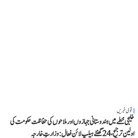
قومی خبریں
خلیجی خطے میں ہندوستانی جہازوں اور ملاحوں کی حفاظت حکومت کی
اولین ترجیح، 24 گھنٹے ہیلپ لائن فعال: وزارتِ خارجہ