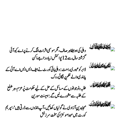
دہلی کی ہوا بظاہر صاف، مگر موسمی اثرات الگ کرنے پر اے کیو آئی
گزشتہ سال سے 12 پوائنٹس زیادہ: اجے ماکن
ڈابر کو عبوری راحت: دہلی ہائی کورٹ نے ایف ایس ایس اے آئی کے
پابندی والے حکم پر لگائی روک
طلبہ و نوجوانوں کے مسائل کے حل کے لیے حکومت پُرعزم، ہر ضلع
کے طلبہ سے مشورے لیں گے: ہیمنت سورین
’مجاہدینِ آزادی نے گولیاں کھائیں، آپ انڈوں سے ڈرتی ہیں‘، سپریم
کورٹ میں مہوا موئترا کی سخت سرزنش