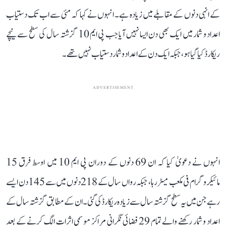
کے انہی دنوں کے مقابلے میں زیادہ ہے۔ انہوں نے کہا کہ مئی سے اب تک دستیاب
اعداد و شمار میں ایک بھی دن ایسا نہیں آیا جب پی ایم 10 گزشتہ سال کی سطح سے نیچے
ریکارڈ کیا گیا ہو، جبکہ ایک دن کے اعداد و شمار دستیاب نہیں تھے۔
ADVERTISEMENT
انہوں نے دعویٰ کیا کہ ان 69 دنوں کے دوران پی ایم 10 میں اوسط فرق 15
مائیکروگرام فی مکعب میٹر رہا، جبکہ رواں سال کے 218 دنوں میں سے 145 دن ایسے
رہے جن میں یہ سطح گزشتہ سال سے زیادہ ریکارڈ کی گئی۔ ان کے مطابق گزشتہ سال کے
اعداد و شمار رکھنے والے تمام 29 فضائی نگرانی مراکز موسمی اثرات الگ کرنے کے بعد