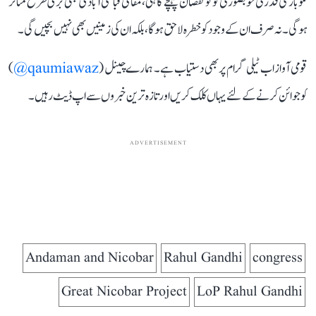
نکوبار کی قدرتی خوبصورتی کو تو نقصان پہنچے گا ہی، مقامی قبائلی آبادی بھی بری طرح متاثر
ہوگی۔ نہ صرف ان کے وجود کو خطرہ لاحق ہو گا، بلکہ ان کی زمینیں بھی نہیں بچیں گی۔
قومی آواز اب ٹیلی گرام پر بھی دستیاب ہے۔ ہمارے چینل (
qaumiawaz@
)
کو جوائن کرنے کے لئے یہاں کلک کریں اور تازہ ترین خبروں سے اپ ڈیٹ رہیں۔
ADVERTISEMENT
Andaman and Nicobar
Rahul Gandhi
congress
Great Nicobar Project
LoP Rahul Gandhi