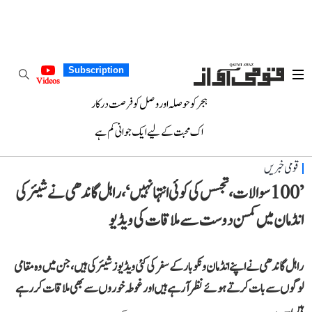
Subscription
Videos
ہجر کو حوصلہ اور وصل کو فرصت درکار
اک محبت کے لیے ایک جوانی کم ہے
قومی خبریں
’100 سوالات، تجسس کی کوئی انتہا نہیں‘، راہل گاندھی نے شیئر کی
انڈمان میں کمسن دوست سے ملاقات کی ویڈیو
راہل گاندھی نے اپنے انڈمان و نکوبار کے سفر کی کئی ویڈیوز شیئر کی ہیں، جن میں وہ مقامی
لوگوں سے بات کرتے ہوئے نظر آ رہے ہیں اور غوطہ خوروں سے بھی ملاقات کر رہے
ہیں۔