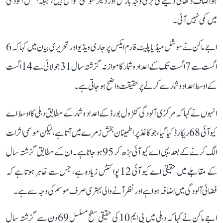
ہوا صاف دکھائی دینے کی بڑی وجہ بارش اور دیگر موسمی عوامل ہیں، جبکہ اصل آلودگی
میں کمی نہیں آئی۔
اجے ماکن نے سوشل میڈیا پلیٹ فارم ایکس پر جاری ویڈیو اور تحریری بیان میں کہا کہ 6
اگست سے 7 اگست تک کے اعداد و شمار کا موازنہ گزشتہ سال 31 جولائی سے 14 اگست
کے اوسط اعداد و شمار سے کرنے پر حقیقت واضح ہو جاتی ہے۔
انہوں نے کہا کہ مرکزی آلودگی کنٹرول بورڈ کے اعداد و شمار کے مطابق دہلی کا اوسط اے
کیو آئی 68 ریکارڈ کیا گیا، جو کاغذ پر اطمینان بخش زمرے میں آتا ہے، لیکن موسمی اثرات
الگ کرنے کے بعد یہی اے کیو آئی بڑھ کر 95 ہو جاتا ہے۔ ان کے مطابق گزشتہ سال
کے مقابلے میں حقیقی اے کیو آئی 12 پوائنٹس زیادہ ہے، جس سے ظاہر ہوتا ہے کہ
فضائی آلودگی میں اضافہ ہوا ہے اور نظر آنے والی بہتری صرف موسم کی وجہ سے ہے۔
اجے ماکن نے کہا کہ دہلی میں پی ایم 10 کی حقیقی سطح مسلسل 69 دن سے گزشتہ سال