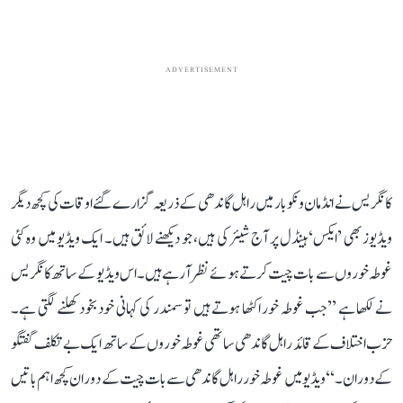
ADVERTISEMENT
کانگریس نے انڈمان و نکوبار میں راہل گاندھی کے ذریعہ گزارے گئے اوقات کی کچھ دیگر
ویڈیوز بھی ’ایکس‘ ہینڈل پر آج شیئر کی ہیں، جو دیکھنے لائق ہیں۔ ایک ویڈیو میں وہ کئی
غوطہ خوروں سے بات چیت کرتے ہوئے نظر آ رہے ہیں۔ اس ویڈیو کے ساتھ کانگریس
نے لکھا ہے ’’جب غوطہ خور اکٹھا ہوتے ہیں تو سمندر کی کہانی خود بخود کھلنے لگتی ہے۔
حزب اختلاف کے قائد راہل گاندھی ساتھی غوطہ خوروں کے ساتھ ایک بے تکلف گفتگو
کے دوران۔‘‘ ویڈیو میں غوطہ خور راہل گاندھی سے بات چیت کے دوران کچھ اہم باتیں