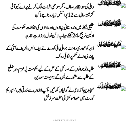
دہلی کی ہوا بظاہر صاف، مگر موسمی اثرات الگ کرنے پر اے کیو آئی
گزشتہ سال سے 12 پوائنٹس زیادہ: اجے ماکن
خلیجی خطے میں ہندوستانی جہازوں اور ملاحوں کی حفاظت حکومت کی
اولین ترجیح، 24 گھنٹے ہیلپ لائن فعال: وزارتِ خارجہ
ڈابر کو عبوری راحت: دہلی ہائی کورٹ نے ایف ایس ایس اے آئی کے
پابندی والے حکم پر لگائی روک
طلبہ و نوجوانوں کے مسائل کے حل کے لیے حکومت پُرعزم، ہر ضلع
کے طلبہ سے مشورے لیں گے: ہیمنت سورین
’مجاہدینِ آزادی نے گولیاں کھائیں، آپ انڈوں سے ڈرتی ہیں‘، سپریم
کورٹ میں مہوا موئترا کی سخت سرزنش
ADVERTISEMENT