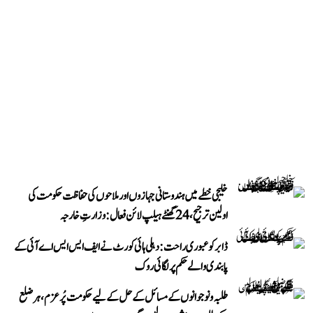
خلیجی خطے میں ہندوستانی جہازوں اور ملاحوں کی حفاظت حکومت کی
اولین ترجیح، 24 گھنٹے ہیلپ لائن فعال: وزارتِ خارجہ
ڈابر کو عبوری راحت: دہلی ہائی کورٹ نے ایف ایس ایس اے آئی کے
پابندی والے حکم پر لگائی روک
طلبہ و نوجوانوں کے مسائل کے حل کے لیے حکومت پُرعزم، ہر ضلع