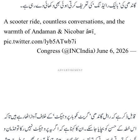
گاندھی کی ’بائیک رائیڈنگ‘ کی تعریف کرتی ہوئی بھی دکھائی دے رہی ہے۔
A scooter ride, countless conversations, and the
warmth of Andaman & Nicobar â¤ï¸
pic.twitter.com/lyb5ATwb7i
June 6, 2026
— Congress (@INCIndia)
ADVERTISEMENT
قابل ذکر ہے کہ راہل گاندھی ’گریٹ نکوبار پروجیکٹ‘ کے خلاف آواز اٹھا رہے ہیں تاکہ
اس خطہ کے حسن کو بچایا جا سکے۔ ان کا کہنا ہے کہ اگر یہ پروجیکٹ نہیں رکا تو انڈمان و