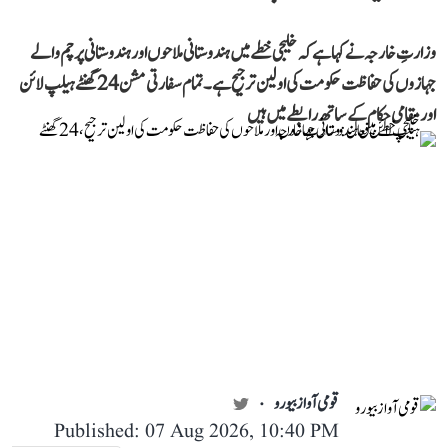
وزارتِ خارجہ نے کہا ہے کہ خلیجی خطے میں ہندوستانی ملاحوں اور ہندوستانی پرچم والے
جہازوں کی حفاظت حکومت کی اولین ترجیح ہے۔ تمام سفارتی مشن 24 گھنٹے ہیلپ لائن
اور مقامی حکام کے ساتھ رابطے میں ہیں
قومی آواز بیورو
Published: 07 Aug 2026, 10:40 PM