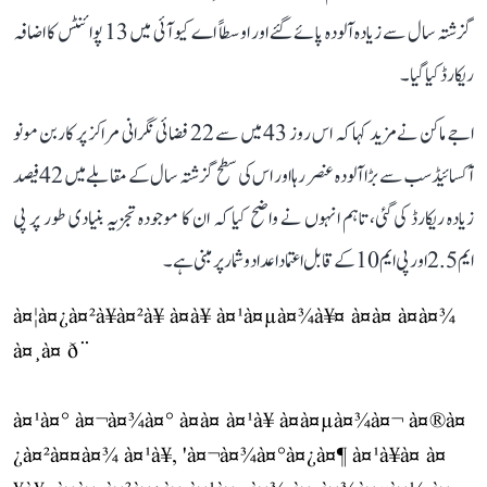
گزشتہ سال سے زیادہ آلودہ پائے گئے اور اوسطاً اے کیو آئی میں 13 پوائنٹس کا اضافہ
ریکارڈ کیا گیا۔
اجے ماکن نے مزید کہا کہ اس روز 43 میں سے 22 فضائی نگرانی مراکز پر کاربن مونو
آکسائیڈ سب سے بڑا آلودہ عنصر رہا اور اس کی سطح گزشتہ سال کے مقابلے میں 42 فیصد
زیادہ ریکارڈ کی گئی، تاہم انہوں نے واضح کیا کہ ان کا موجودہ تجزیہ بنیادی طور پر پی
ایم 2.5 اور پی ایم 10 کے قابل اعتماد اعداد و شمار پر مبنی ہے۔
à¤¦à¤¿à¤²à¥à¤²à¥ à¤à¥ à¤¹à¤µà¤¾à¥¤ à¤à¤ à¤à¤¾
à¤¸à¤ ð¨
à¤¹à¤° à¤¬à¤¾à¤° à¤à¤ à¤¹à¥ à¤à¤µà¤¾à¤¬ à¤®à¤
¿à¤²à¤¤à¤¾ à¤¹à¥, 'à¤¬à¤¾à¤°à¤¿à¤¶ à¤¹à¥à¤ à¤