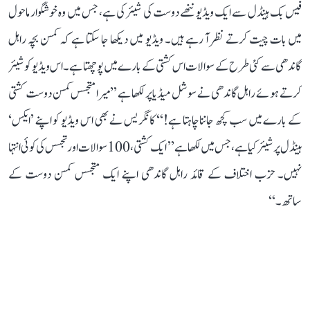
فیس بک ہینڈل سے ایک ویڈیو ننھے دوست کی شیئر کی ہے، جس میں وہ خوشگوار ماحول
میں بات چیت کرتے نظر آ رہے ہیں۔ ویڈیو میں دیکھا جا سکتا ہے کہ کمسن بچہ راہل
گاندھی سے کئی طرح کے سوالات اس کشتی کے بارے میں پوچھتا ہے۔ اس ویڈیو کو شیئر
کرتے ہوئے راہل گاندھی نے سوشل میڈیا پر لکھا ہے ’’میرا متجسس کمسن دوست کشتی
کے بارے میں سب کچھ جاننا چاہتا ہے!‘‘ کانگریس نے بھی اس ویڈیو کو اپنے ’ایکس‘
ہینڈل پر شیئر کیا ہے، جس میں لکھا ہے ’’ ایک کشتی، 100 سوالات اور تجسس کی کوئی انتہا
نہیں۔ حزب اختلاف کے قائد راہل گاندھی اپنے ایک متجسس کمسن دوست کے
ساتھ۔‘‘