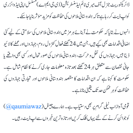
ڈائریکٹوریٹ جنرل آف میری ٹائم ایڈمنسٹریشن (ڈی جی ایم اے) مسلسل اپنی ایڈوائزری
کو اپ ڈیٹ کر رہا ہے تاکہ ہندوستانی ملاحوں کی حفاظت کو مزید مؤثر بنایا جا سکے۔
انہوں نے بتایا کہ حکومت نے آبنائے ہرمز میں ہندوستانی ملاحوں کی سلامتی کے لیے کئی
اضافی اقدامات بھی کیے ہیں، جن میں 24 گھنٹے فعال کنٹرول روم، جہازوں اور عملے کا لائیو
ڈیٹا بیس، جہازوں کی نقل و حرکت، ہندوستانی ملاحوں کی صورتحال اور کسی بھی واقعے یا
جانی نقصان سے متعلق ہر 24 گھنٹے بعد تازہ معلومات جاری کرنے کا نظام شامل ہے۔
حکومت کا کہنا ہے کہ ان اقدامات کا مقصد ہندوستانی ملاحوں اور تجارتی جہازوں کی
حفاظت کو ہر ممکن حد تک یقینی بنانا ہے۔
قومی آواز اب ٹیلی گرام پر بھی دستیاب ہے۔ ہمارے چینل (
qaumiawaz@
)
کو جوائن کرنے کے لئے یہاں کلک کریں اور تازہ ترین خبروں سے اپ ڈیٹ رہیں۔