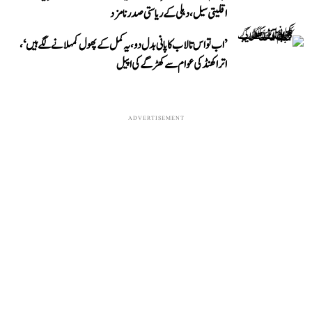
اقلیتی سیل، دہلی کے ریاستی صدر نامزد
’اب تو اس تالاب کا پانی بدل دو، یہ کمل کے پھول کمہلانے لگے ہیں‘،
اتراکھنڈ کی عوام سے کھڑگے کی اپیل
ADVERTISEMENT