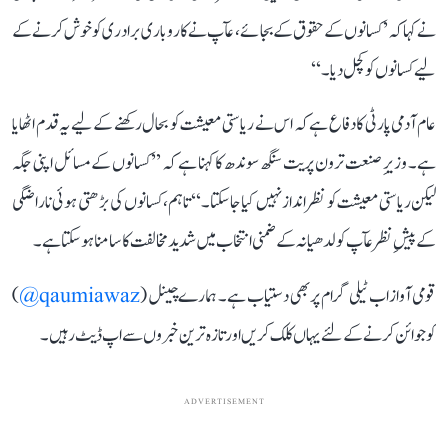
نے کہا کہ ’کسانوں کے حقوق کے بجائے، عآپ نے کاروباری برادری کو خوش کرنے کے
لیے کسانوں کو کچل دیا۔‘‘
عام آدمی پارٹی کا دفاع ہے کہ اس نے ریاستی معیشت کو بحال رکھنے کے لیے یہ قدم اٹھایا
ہے۔ وزیرِ صنعت ترون پریت سنگھ سوندھ کا کہنا ہے کہ ’’کسانوں کے مسائل اپنی جگہ
لیکن ریاستی معیشت کو نظرانداز نہیں کیا جا سکتا۔‘‘ تاہم، کسانوں کی بڑھتی ہوئی ناراضگی
کے پیشِ نظر عآپ کو لدھیانہ کے ضمنی انتخاب میں شدید مخالفت کا سامنا ہو سکتا ہے۔
قومی آواز اب ٹیلی گرام پر بھی دستیاب ہے۔ ہمارے چینل (
qaumiawaz@
)
کو جوائن کرنے کے لئے یہاں کلک کریں اور تازہ ترین خبروں سے اپ ڈیٹ رہیں۔
ADVERTISEMENT