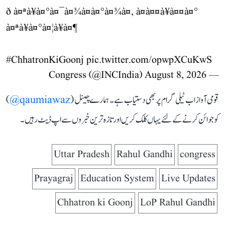
ð à¤ªà¥à¤°à¤¯à¤¾à¤à¤°à¤¾à¤, à¤à¤¤à¥à¤¤à¤°
à¤ªà¥à¤°à¤¦à¥à¤¶
#ChhatronKiGoonj
pic.twitter.com/opwpXCuKwS
August 8, 2026
— Congress (@INCIndia)
قومی آواز اب ٹیلی گرام پر بھی دستیاب ہے۔ ہمارے چینل (
qaumiawaz@
)
کو جوائن کرنے کے لئے یہاں کلک کریں اور تازہ ترین خبروں سے اپ ڈیٹ رہیں۔
Uttar Pradesh
Rahul Gandhi
congress
Prayagraj
Education System
Live Updates
Chhatron ki Goonj
LoP Rahul Gandhi