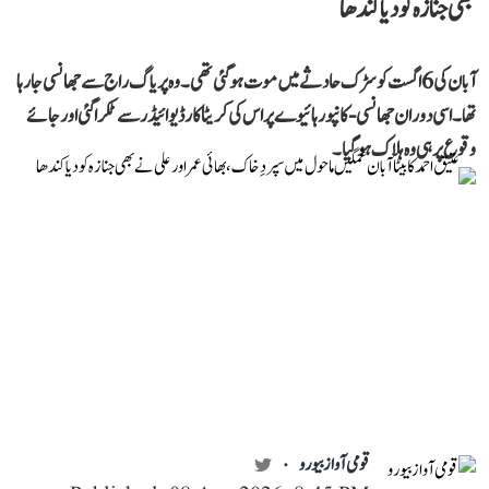
بھی جنازہ کو دیا کندھا
آبان کی 6 اگست کو سڑک حادثے میں موت ہو گئی تھی۔ وہ پریاگ راج سے جھانسی جا رہا
تھا۔ اسی دوران جھانسی-کانپور ہائیوے پر اس کی کریٹا کار ڈیوائیڈر سے ٹکرا گئی اور جائے
وقوع پر ہی وہ ہلاک ہو گیا۔
قومی آواز بیورو