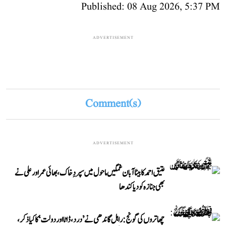
Published: 08 Aug 2026, 5:37 PM
ADVERTISEMENT
Comment(s)
ADVERTISEMENT
عتیق احمد کا بیٹا آبان غمگین ماحول میں سپردِ خاک، بھائی عمر اور علی نے
بھی جنازہ کو دیا کندھا
چھاتروں کی گونج: راہل گاندھی نے ’درد، ڈاٹا اور دولت‘ کا کیا ذکر،