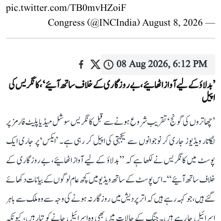
pic.twitter.com/TB0mvHZoiF
August 8, 2026
— Congress (@INCIndia)
08 Aug 2026, 6:12 PM
’بدلاؤ کے لیے آواز اٹھائیے، بے روزگاری کے خلاف ساتھ آئیے‘، کانگریس کی
اپیل
’چھاتروں کی گونج‘ تقریب شروع ہونے سے قبل کانگریس سوشل میڈیا پلیٹ فارمز پر
لگاتار ویڈیوز جاری کر نوجوانوں سے یکجہتی کی اپیل کر رہی ہے۔ ’ایکس‘ پر جاری ایک
پوسٹ میں کانگریس نے لکھا ہے کہ ’’بدلاؤ کے لیے آواز اٹھائیے، بے روزگاری کے
خلاف ساتھ آئیے‘‘۔ اس پوسٹ کے ساتھ ویڈیو میں کچھ عام لوگوں کے بیانات دکھائے
گئے ہیں، جو کہہ رہے ہیں کہ اتر پردیش میں روزگار نہ ہونے کی وجہ سے وہ ملک سے باہر
اسرائیل جا رہے ہیں۔ جنگ کے حالات میں بھی وہ اسرائیل جانے کو تیار ہیں، کیونکہ