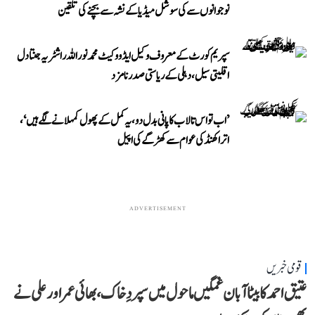
نوجوانوں سے کی سوشل میڈیا کے نشہ سے بچنے کی تلقین
سپریم کورٹ کے معروف وکیل ایڈووکیٹ محمد نور اللہ راشٹریہ جنتا دل
اقلیتی سیل، دہلی کے ریاستی صدر نامزد
’اب تو اس تالاب کا پانی بدل دو، یہ کمل کے پھول کمہلانے لگے ہیں‘،
اتراکھنڈ کی عوام سے کھڑگے کی اپیل
ADVERTISEMENT
قومی خبریں
عتیق احمد کا بیٹا آبان غمگین ماحول میں سپردِ خاک، بھائی عمر اور علی نے