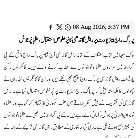
08 Aug 2026, 5:37 PM
پریاگ راج ایئرپورٹ پر راہل گاندھی کا پُرخلوص استقبال، طلبا پُرجوش
لوک سبھا میں حزب اختلاف کے قائد راہل گاندھی آج شام پریاگ راج واقع کے پی
گراؤنڈ میں ہزاروں طلبا و نوجوانوں سے خطاب کرنے والے ہیں۔ کانگریس رکن
پارلیمنٹ راہل گاندھی پریاگ راج پہنچ بھی چکے ہیں اور ان کا کانگریس لیڈران نے
پھولوں کا گلدستہ پیش کر پریاگ راج ایئرپورٹ پر پُرخلوص استقبال کیا ہے۔ راہل
گاندھی کی تقریب کے پیش نظر علاقے میں سخت سیکورٹی کا انتظام کیا گیا ہے اور طلبا و
نوجوان انتہائی پُرجوش دکھائی دے رہے ہیں۔ کے پی گراؤنڈ میں ابھی سے طلبا و نوجوانوں
کی بھیڑ جمع ہونے لگی ہے۔ دی گئی جانکاری کے مطابق راہل گاندھی 7 بجے کے بعد کے