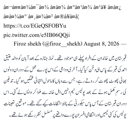
à¤¬à¤¤à¤¾à¤¯à¤¾ à¤à¤¾ à¤°à¤¹à¤¾ à¤¹à¥ à¤à¤¿
à¤à¤¾à¤° à¤¸à¤¾à¤² à¤®à¥à¤â¦
https://t.co/EGeQSFOBYu
pic.twitter.com/e5IB06QQji
August 8, 2026
— Firoz shekh (@firoz__shekh)
قبرستان میں خاندان کے افراد پہلے ہی موجود تھے۔ نماز جنازہ کے بعد آبان کو والد عتیق
احمد کی قبر کے پاس ہی دفن کیا گیا۔ آخری وداعی کے اس پورے عمل کے دوران دونوں
بھائی پھوٹ پھوٹ کر روتے رہے، جس سے وہاں کا ماحول انتہائی غمگین ہو گیا۔ تدفین
کی رسم مکمل ہونے کے بعد پولیس ٹیم انہیں اہل خانہ سے ملوا کر واپس لے گئی۔ اس
دوران قبرستان کے آس پاس سیکورٹی کے پختہ انتظامات کیے گئے تھے۔ موقع پر تعینات
پولیس کی کئی ٹیمیں اور انتظامی افسران پورے واقعے پر مسلسل نظر رکھے ہوئے تھے۔