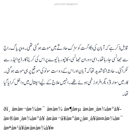
ADVERTISEMENT
قابل ذکر ہے کہ آبان کی 6 اگست کو سڑک حادثے میں موت ہو گئی تھی۔ وہ پریاگ راج
سے جھانسی جا رہا تھا۔ اسی دوران جھانسی-کانپور ہائیوے پر اس کی کریٹا کار ڈیوائیڈر سے
ٹکرا گئی۔ حادثہ اتنا شدید تھا کہ آبان اور اس کے دوست سونو کی موقع پر ہی موت ہو گئی۔
کار میں سوار 3 دیگر افراد زخمی ہوئے تھے۔ انہیں علاج کے لیے اسپتال میں داخل کرایا گیا
تھا۔
ðï¸ à¤à¤¬à¤¾à¤¨ à¤à¤¾ à¤¶à¤µ à¤à¤¸à¤¾à¤°à¥-
à¤®à¤¸à¤¾à¤°à¥ à¤à¤¬à¥à¤°à¤¿à¤¸à¥à¤¤à¤¾à¤¨
à¤ªà¤¹à¥à¤à¤à¤¾à¥¤