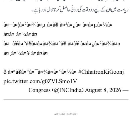
ریاست میں ان کے لیے دو وقت کی روٹی حاصل کرنا محال ہو رہا ہے۔
à¤¬à¤¦à¤²à¤¾à¤µ à¤à¥ à¤²à¤¿à¤ à¤à¤µà¤¾à¤
à¤à¤ à¤¾à¤à¤
à¤¬à¥à¤°à¥à¤à¤à¤¾à¤°à¥ à¤à¥ à¤à¤¿à¤²à¤¾à¤«
à¤¸à¤¾à¤¥ à¤à¤à¤
ð à¤ªà¥à¤°à¤¯à¤¾à¤à¤°à¤¾à¤
#ChhatronKiGoonj
pic.twitter.com/g0ZVLSmo1V
August 8, 2026
— Congress (@INCIndia)
ADVERTISEMENT