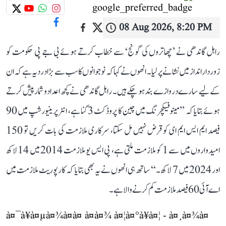
08 Aug 2026, 8:20 PM
راہل گاندھی نے ’چھاتروں کی گونج‘ سے خطاب کرتے ہوئے بی جے پی حکومت کو
زوردار انداز میں نشانے پر لیا۔ انھوں نے کہا کہ نوجوانوں کا سب سے بڑا درد یہ ہے کہ ان
کے لیے سارے دروازے بند ہو چکے ہیں۔ راہل گاندھی نے کچھ اعداد و شمار پیش کرتے
ہوئے بتایا کہ ’’مینوفیکچرنگ میں چین کا پروڈکٹ 3 گنا ہے، انٹرپرینیورشپ میں 90
فیصد ایم ایس ایم ای کو قرض نہیں مل سکتا، سرکاری ملازمت کی بات کریں تو 150
امیدواروں میں سے 1 کو ملازمت ملتی ہے، پی ایس یو ملازمت 2014 میں 14 لاکھ
اور 2024 میں 7 لاکھ۔‘‘ ساتھ ہی انھوں نے یہ بھی بتایا کہ کارپوریٹ ملازمت میں
اے آئی 60 فیصد ملازمت کم کرنے والا ہے۔
à¤¯à¥à¤µà¤¾à¤à¤ à¤à¤¾ à¤¦à¤°à¥à¤¦ - à¤¸à¤¾à¤