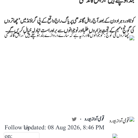
بند ہو چکے ہیں‘، راہل گاندھی
کوٹا اور دہرادون کے بعد آج راہل گاندھی پریاگ راج واقع کے پی گراؤنڈ میں ’چھاتروں
کی گونج‘ مہم کے تحت ہزاروں طلبا اور نوجوانوں سے براہ راست تبادلہ خیال کریں گے۔
قومی آواز بیورو
Follow us
Updated: 08 Aug 2026, 8:46 PM
on: