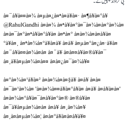
پی گراؤنڈ پہنچیں گے۔
à¤¨à¥à¤¤à¤¾ à¤µà¤¿à¤ªà¤à¥à¤· à¤¶à¥à¤°à¥
@RahulGandhi
à¤à¤¾ à¤ªà¥à¤°à¤¯à¤¾à¤à¤°à¤¾à¤
à¤à¤¯à¤°à¤ªà¥à¤°à¥à¤ à¤ªà¤° à¤à¤¾à¤à¤à¥à¤
°à¥à¤¸ à¤ªà¤¾à¤°à¥à¤à¥ à¤à¥ à¤µà¤°à¤¿à¤·à¥à¤
à¤¨à¥à¤¤à¤¾à¤à¤ à¤¨à¥ à¤à¤¤à¥à¤®à¥à¤¯
à¤¸à¥à¤µà¤¾à¤à¤¤ à¤à¤¿à¤¯à¤¾à¥¤
à¤°à¤¾à¤¹à¥à¤² à¤à¤¾à¤à¤§à¥ à¤à¥ à¤à¤
à¤¯à¤¹à¤¾à¤ 'à¤à¤¾à¤¤à¥à¤°à¥à¤ à¤à¥ à¤à¥à¤à¤'
à¤à¤¾à¤°à¥à¤¯à¤à¥à¤°à¤® à¤®à¥à¤
à¤¯à¥à¤µà¤¾à¤à¤ à¤à¥ à¤¸à¤¾à¤¥
à¤¸à¤à¤µà¤¾à¤¦ à¤à¤°à¥à¤à¤à¥à¥¤