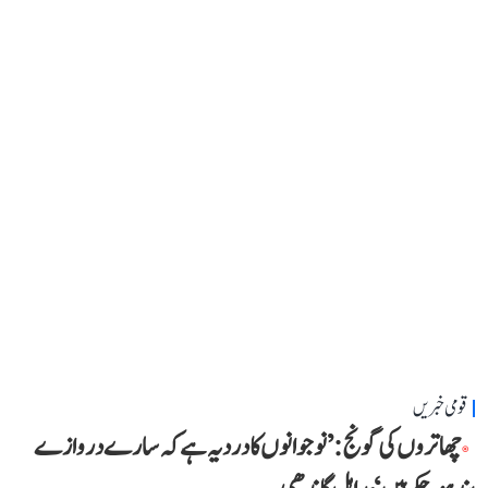
قومی خبریں
چھاتروں کی گونج: ’نوجوانوں کا درد یہ ہے کہ سارے دروازے