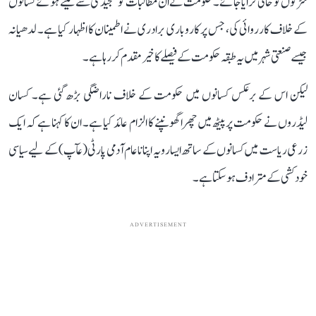
سڑکوں کو خالی کرایا جائے۔ حکومت نے ان مطالبات کو سنجیدگی سے لیتے ہوئے کسانوں
کے خلاف کارروائی کی، جس پر کاروباری برادری نے اطمینان کا اظہار کیا ہے۔ لدھیانہ
جیسے صنعتی شہر میں یہ طبقہ حکومت کے فیصلے کا خیرمقدم کر رہا ہے۔
لیکن اس کے برعکس کسانوں میں حکومت کے خلاف ناراضگی بڑھ گئی ہے۔ کسان
لیڈروں نے حکومت پر پیٹھ میں چھرا گھونپنے کا الزام عائد کیا ہے۔ ان کا کہنا ہے کہ ایک
زرعی ریاست میں کسانوں کے ساتھ ایسا رویہ اپنانا عام آدمی پارٹی (عآپ) کے لیے سیاسی
خودکشی کے مترادف ہو سکتا ہے۔
ADVERTISEMENT