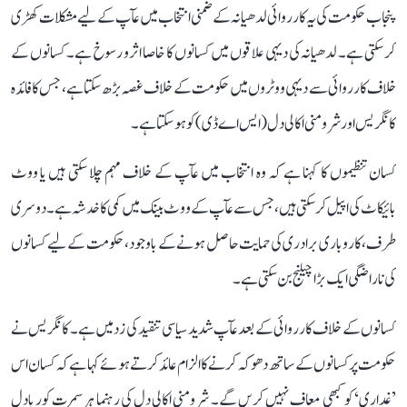
پنجاب حکومت کی یہ کارروائی لدھیانہ کے ضمنی انتخاب میں عآپ کے لیے مشکلات کھڑی
کر سکتی ہے۔ لدھیانہ کی دیہی علاقوں میں کسانوں کا خاصا اثر و رسوخ ہے۔ کسانوں کے
خلاف کارروائی سے دیہی ووٹروں میں حکومت کے خلاف غصہ بڑھ سکتا ہے، جس کا فائدہ
کانگریس اور شرومنی اکالی دل (ایس اے ڈی) کو ہو سکتا ہے۔
کسان تنظیموں کا کہنا ہے کہ وہ انتخاب میں عآپ کے خلاف مہم چلا سکتی ہیں یا ووٹ
بائیکاٹ کی اپیل کر سکتی ہیں، جس سے عآپ کے ووٹ بینک میں کمی کا خدشہ ہے۔ دوسری
طرف، کاروباری برادری کی حمایت حاصل ہونے کے باوجود، حکومت کے لیے کسانوں
کی ناراضگی ایک بڑا چیلنج بن سکتی ہے۔
کسانوں کے خلاف کارروائی کے بعد عآپ شدید سیاسی تنقید کی زد میں ہے۔ کانگریس نے
حکومت پر کسانوں کے ساتھ دھوکہ کرنے کا الزام عائد کرتے ہوئے کہا ہے کہ کسان اس
’غداری‘ کو کبھی معاف نہیں کریں گے۔ شرومنی اکالی دل کی رہنما ہرسمرت کور بادل