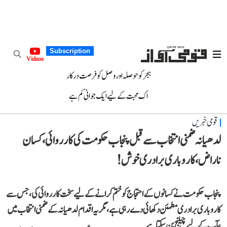
Subscription
Videos
ہجر کو حوصلہ اور وصل کو فرصت درکار
اک محبت کے لیے ایک جوانی کم ہے
قومی خبریں
لدھیانہ ضمنی انتخاب سے قبل پنجاب حکومت کی کارروائی، کسان
ناراض، کاروباری برادری خوش!
پنجاب حکومت نے کسانوں کے احتجاج کو ختم کرانے کے لیے سخت کارروائی کی، جس سے
کاروباری برادری مطمئن دکھائی دے رہی ہے، مگر یہ اقدام لدھیانہ کے ضمنی انتخاب میں
عآپ کے لیے چیلنج بن سکتا ہے