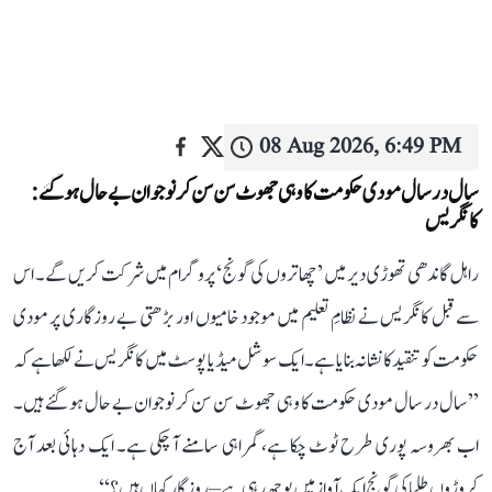
08 Aug 2026, 6:49 PM
سال در سال مودی حکومت کا وہی جھوٹ سن سن کر نوجوان بے حال ہو گئے:
کانگریس
راہل گاندھی تھوڑی دیر میں ’چھاتروں کی گونج‘ پروگرام میں شرکت کریں گے۔ اس
سے قبل کانگریس نے نظامِ تعلیم میں موجود خامیوں اور بڑھتی بے روزگاری پر مودی
حکومت کو تنقید کا نشانہ بنایا ہے۔ ایک سوشل میڈیا پوسٹ میں کانگریس نے لکھا ہے کہ
’’سال در سال مودی حکومت کا وہی جھوٹ سن سن کر نوجوان بے حال ہو گئے ہیں۔
اب بھروسہ پوری طرح ٹوٹ چکا ہے، گمراہی سامنے آ چکی ہے۔ ایک دہائی بعد آج
کروڑوں طلبا کی گونج ایک آواز میں پوچھ رہی ہے– روزگار کہاں ہیں؟‘‘