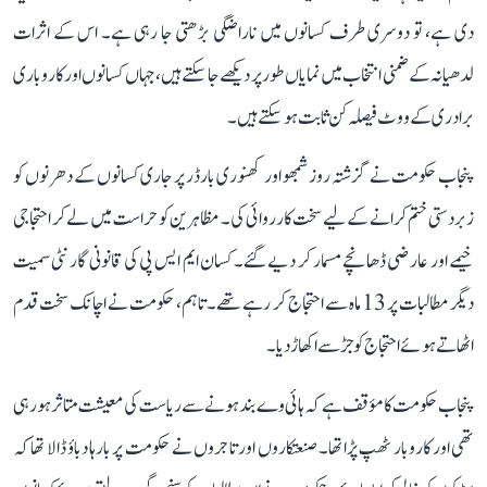
دی ہے، تو دوسری طرف کسانوں میں ناراضگی بڑھتی جا رہی ہے۔ اس کے اثرات
لدھیانہ کے ضمنی انتخاب میں نمایاں طور پر دیکھے جا سکتے ہیں، جہاں کسانوں اور کاروباری
برادری کے ووٹ فیصلہ کن ثابت ہو سکتے ہیں۔
پنجاب حکومت نے گزشتہ روز شمبھو اور کھنوری بارڈر پر جاری کسانوں کے دھرنوں کو
زبردستی ختم کرانے کے لیے سخت کارروائی کی۔ مظاہرین کو حراست میں لے کر احتجاجی
خیمے اور عارضی ڈھانچے مسمار کر دیے گئے۔ کسان ایم ایس پی کی قانونی گارنٹی سمیت
دیگر مطالبات پر 13 ماہ سے احتجاج کر رہے تھے۔ تاہم، حکومت نے اچانک سخت قدم
اٹھاتے ہوئے احتجاج کو جڑ سے اکھاڑ دیا۔
پنجاب حکومت کا مؤقف ہے کہ ہائی وے بند ہونے سے ریاست کی معیشت متاثر ہو رہی
تھی اور کاروبار ٹھپ پڑا تھا۔ صنعتکاروں اور تاجروں نے حکومت پر بارہا دباؤ ڈالا تھا کہ