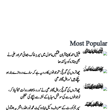
Most Popular
عتیق احمد کا بیٹا آبان غمگین ماحول میں سپردِ خاک، بھائی عمر اور علی نے
بھی جنازہ کو دیا کندھا
چھاتروں کی گونج: ’نوجوانوں کا درد یہ ہے کہ سارے دروازے بند ہو
چکے ہیں‘، راہل گاندھی
چھاتروں کی گونج: راہل گاندھی نے ’درد، ڈاٹا اور دولت‘ کا کیا ذکر،
نوجوانوں سے کی سوشل میڈیا کے نشہ سے بچنے کی تلقین
سپریم کورٹ کے معروف وکیل ایڈووکیٹ محمد نور اللہ راشٹریہ جنتا دل