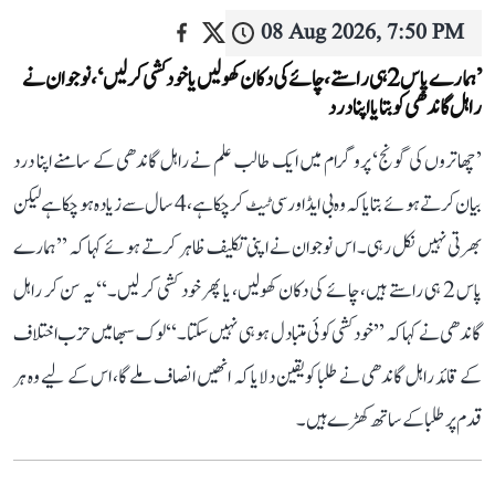
08 Aug 2026, 7:50 PM
’ہمارے پاس 2 ہی راستے، چائے کی دکان کھولیں یا خودکشی کر لیں‘، نوجوان نے
راہل گاندھی کو بتایا اپنا درد
’چھاتروں کی گونج‘ پروگرام میں ایک طالب علم نے راہل گاندھی کے سامنے اپنا درد
بیان کرتے ہوئے بتایا کہ وہ بی ایڈ اور سی ٹیٹ کر چکا ہے، 4 سال سے زیادہ ہو چکا ہے لیکن
بھرتی نہیں نکل رہی۔ اس نوجوان نے اپنی تکلیف ظاہر کرتے ہوئے کہا کہ ’’ہمارے
پاس 2 ہی راستے ہیں، چائے کی دکان کھولیں، یا پھر خود کشی کر لیں۔‘‘ یہ سن کر راہل
گاندھی نے کہا کہ ’’خودکشی کوئی متبادل ہو ہی نہیں سکتا۔‘‘ لوک سبھا میں حزب اختلاف
کے قائد راہل گاندھی نے طلبا کو یقین دلایا کہ انھیں انصاف ملے گا، اس کے لیے وہ ہر
قدم پر طلبا کے ساتھ کھڑے ہیں۔