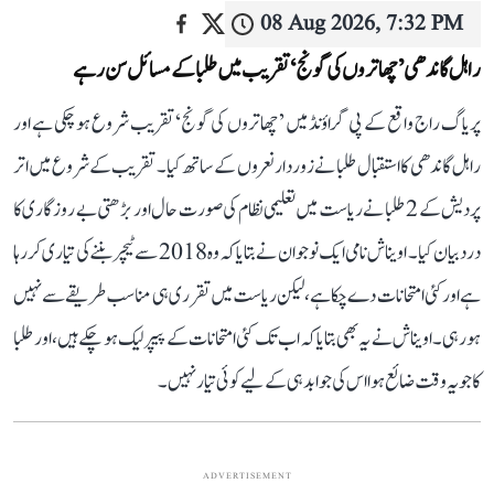
08 Aug 2026, 7:32 PM
راہل گاندھی ’چھاتروں کی گونج‘ تقریب میں طلبا کے مسائل سن رہے
پریاگ راج واقع کے پی گراؤنڈ میں ’چھاتروں کی گونج‘ تقریب شروع ہو چکی ہے اور
راہل گاندھی کا استقبال طلبا نے زوردار نعروں کے ساتھ کیا۔ تقریب کے شروع میں اتر
پردیش کے 2 طلبا نے ریاست میں تعلیمی نظام کی صورت حال اور بڑھتی بے روزگاری کا
درد بیان کیا۔ اویناش نامی ایک نوجوان نے بتایا کہ وہ 2018 سے ٹیچر بننے کی تیاری کر رہا
ہے اور کئی امتحانات دے چکا ہے، لیکن ریاست میں تقرری ہی مناسب طریقے سے نہیں
ہو رہی۔ اویناش نے یہ بھی بتایا کہ اب تک کئی امتحانات کے پیپر لیک ہو چکے ہیں، اور طلبا
کا جو یہ وقت ضائع ہوا اس کی جوابدہی کے لیے کوئی تیار نہیں۔
ADVERTISEMENT