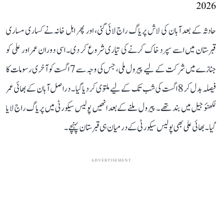
2026
حادثہ کے بعد آبان کی لاش پریاگ راج لائی گئی، اور پھر اہل خانہ نے کساری مساری
قبرستان میں اسے سپرد خاک کرنے کی تیاری شروع کر دی۔ اسی دوران عمر اور علی کو
جنازے میں شرکت کے لیے پیرول ملی، جس کی وجہ سے 7 اگست کو آخری رسومات کا
فیصلہ بدل کر 8 اگست کی شب تک کے لیے ملتوی کر دیا گیا۔ دراصل آبان کے بھائی عمر
لکھنؤ جیل میں بند تھے۔ پیرول ملنے کے بعد انھیں پولیس سیکورٹی میں پریاگ راج لایا
گیا۔ بھائی علی بھی پولیس سیکورٹی کے درمیان ہی قبرستان پہنچے۔
ADVERTISEMENT