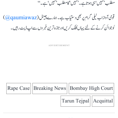
مطلب ’نہیں‘ ہی ہوتا ہے۔ ’نہیں‘ کا مطلب ’نہیں‘ ہے۔‘‘
قومی آواز اب ٹیلی گرام پر بھی دستیاب ہے۔ ہمارے چینل (
qaumiawaz@
)
کو جوائن کرنے کے لئے یہاں کلک کریں اور تازہ ترین خبروں سے اپ ڈیٹ رہیں۔
ADVERTISEMENT
Rape Case
Breaking News
Bombay High Court
Tarun Tejpal
Acquittal