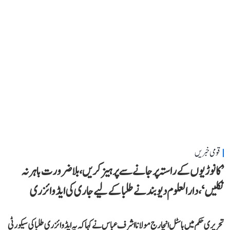
قومی خبریں
’کانوڑیوں کے راستہ پر جانے سے پرہیز کریں، بلاضرورت باہر نہ
نکلیں‘، دارالعلوم دیوبند نے طلبا کے لیے جاری کی ایڈوائزری
تحریری حکم میں ہاسٹل انچارج مولانا اشرف عباس نے کہا کہ یہ ایڈوائزری طلبا کی سیکورٹی