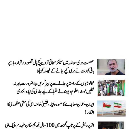
عصمت دری معاملہ میں سینئر صحافی ترون تیج پال قصوروار قرار، بامبے
ہائی کورٹ نے بری کیے جانے کے فیصلہ کو پلٹا
’کانوڑیوں کے راستہ پر جانے سے پرہیز کریں، بلاضرورت باہر نہ
نکلیں‘، دارالعلوم دیوبند نے طلبا کے لیے جاری کی ایڈوائزری
ایران-عمان معاہدے کا مسودہ تیار، مجتبیٰ خامنہ ای کی حتمی منظوری کا
انتظار!
اتر پردیش کے پرتاپ گڑھ میں 100 سال قدیم مکان منہدم، ایک ہی