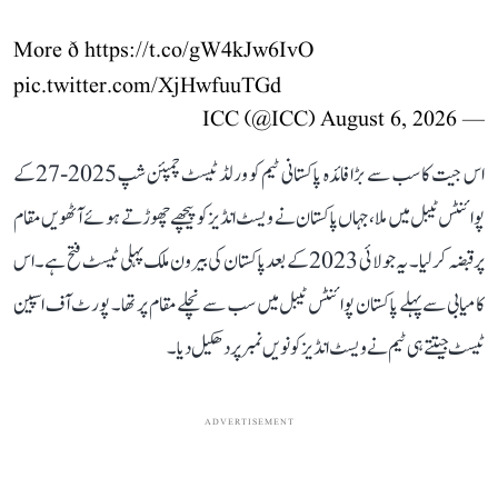
More ð
https://t.co/gW4kJw6IvO
pic.twitter.com/XjHwfuuTGd
August 6, 2026
— ICC (@ICC)
اس جیت کا سب سے بڑا فائدہ پاکستانی ٹیم کو ورلڈ ٹیسٹ چمپئن شپ2025-27کے
پوائنٹس ٹیبل میں ملا، جہاں پاکستان نے ویسٹ انڈیز کو پیچھے چھوڑتے ہوئے آٹھویں مقام
پر قبضہ کر لیا۔ یہ جولائی 2023 کے بعد پاکستان کی بیرون ملک پہلی ٹیسٹ فتح ہے۔ اس
کامیابی سے پہلے پاکستان پوائنٹس ٹیبل میں سب سے نچلے مقام پر تھا۔ پورٹ آف اسپین
ٹیسٹ جیتتے ہی ٹیم نے ویسٹ انڈیز کو نویں نمبر پر دھکیل دیا۔
ADVERTISEMENT