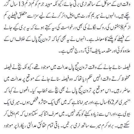
وقت ان کے مؤکل کے ساتھ نرمی برتی جائے، کیونکہ مبینہ جرم کو کم از کم 13 سال گزر
چکے ہیں۔ انہوں نے سپریم کورٹ میں اپیل دائر کرنے کے لیے سزا سے متعلق فیصلے پر کم
از کم 8 ہفتوں کی روک لگانے کی بھی درخواست کی، یہ کہتے ہوئے کہ یہ بری کیے جانے
کے فیصلے کو پلٹنے کا معاملہ ہے۔ انہوں نے یہ بھی کہا کہ ترون تیج پال کے خلاف اس کے
علاوہ کوئی اور مقدمہ یا ایف آئی آر درج نہیں ہے۔
فیصلہ سنائے جانے کے وقت ترون تیج پال عدالت میں موجود تھے، کیونکہ بنچ نے فیصلہ
محفوظ کرتے وقت انہیں حکم دیا تھا کہ وہ فیصلہ سنائے جانے کے موقع پر عدالت میں
حاضر رہیں۔ اس موقع پر ترون تیج پال نے بھی بنچ سے خطاب کیا۔ انھوں نے کہا کہ
’’میری عمر 62 سال ہے، اور میرا ماننا ہے کہ میں بھی ایک متاثرہ شخص ہوں۔ میری ایک
بیوی ہے، اور اس سے زیادہ کہنے کو کچھ نہیں۔ میں صرف اتنا کہہ سکتا ہوں کہ ہم اپیل کر
سکتے ہیں۔ براہ کرم میرے ساتھ نرمی برتیں۔ باقی تمام حقائق عدالتی ریکارڈ پر موجود