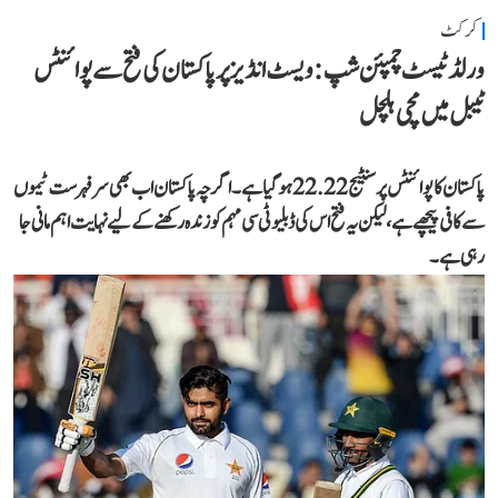
کرکٹ
ورلڈ ٹیسٹ چمپئن شپ: ویسٹ انڈیز پر پاکستان کی فتح سے پوائنٹس
ٹیبل میں مچی ہلچل
پاکستان کا پوائنٹس پرسنٹیج 22.22 ہو گیا ہے۔ اگرچہ پاکستان اب بھی سرفہرست ٹیموں
سے کافی پیچھے ہے، لیکن یہ فتح اس کی ڈبلیو ٹی سی مہم کو زندہ رکھنے کے لیے نہایت اہم مانی جا
رہی ہے۔