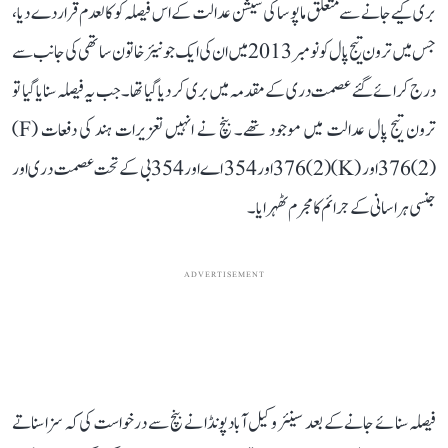
بری کیے جانے سے متعلق ماپوسا کی سیشن عدالت کے اس فیصلہ کو کالعدم قرار دے دیا،
جس میں ترون تیج پال کو نومبر 2013 میں ان کی ایک جونیئر خاتون ساتھی کی جانب سے
درج کرائے گئے عصمت دری کے مقدمہ میں بری کر دیا گیا تھا۔ جب یہ فیصلہ سنایا گیا تو
ترون تیج پال عدالت میں موجود تھے۔ بنچ نے انہیں تعزیرات ہند کی دفعات (F)
(2)376 اور (K)(2)376 اور 354 اے اور 354 بی کے تحت عصمت دری اور
جنسی ہراسانی کے جرائم کا مجرم ٹھہرایا۔
ADVERTISEMENT
فیصلہ سنائے جانے کے بعد سینئر وکیل آباد پونڈا نے بنچ سے درخواست کی کہ سزا سناتے