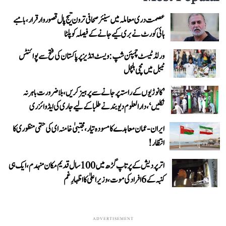
عصمت دری معاملہ میں سینئر صحافی ترون تیج پال قصوروار قرار، بامبے
ہائی کورٹ نے بری کیے جانے کے فیصلہ کو پلٹا
ورلڈ ٹیسٹ چمپئن شپ: ویسٹ انڈیز پر پاکستان کی فتح سے پوائنٹس
ٹیبل میں مچی ہلچل
’کانوڑیوں کے راستہ پر جانے سے پرہیز کریں، بلاضرورت باہر نہ
نکلیں‘، دارالعلوم دیوبند نے طلبا کے لیے جاری کی ایڈوائزری
ایران-عمان معاہدے کا مسودہ تیار، مجتبیٰ خامنہ ای کی حتمی منظوری کا
انتظار!
اتر پردیش کے پرتاپ گڑھ میں 100 سال قدیم مکان منہدم، ایک ہی
کنبہ کے 6 افراد کی موت، وزیر اعلیٰ کا اظہارِ غم
ADVERTISEMENT