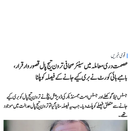
قومی خبریں
عصمت دری معاملہ میں سینئر صحافی ترون تیج پال قصوروار قرار،
بامبے ہائی کورٹ نے بری کیے جانے کے فیصلہ کو پلٹا
جسٹس نیلا گوکھلے اور جسٹس امت جمسنڈیکر کی ڈویژنل بنچ نے ترون تیج پال کو بری کیے
جانے سے متعلق فیصلے کو پلٹ دیا۔ جب یہ فیصلہ سنایا گیا تو ترون تیج پال عدالت میں موجود
تھے۔