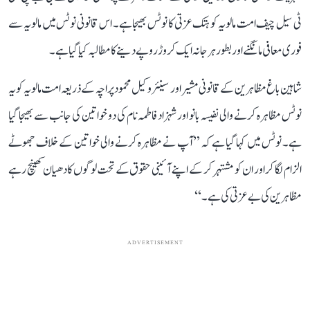
ٹی سیل چیف امت مالویہ کو ہتک عزتی کا نوٹس بھیجا ہے۔ اس قانونی نوٹس میں مالویہ سے
فوری معافی مانگنے اور بطور ہرجانہ ایک کروڑ روپے دینے کا مطالبہ کیا گیا ہے۔
شاہین باغ مظاہرین کے قانونی مشیر اور سینئر وکیل محمود پراچہ کے ذریعہ امت مالویہ کو یہ
نوٹس مظاہرہ کرنے والی نفیسہ بانو اور شہزاد فاطمہ نام کی دو خواتین کی جانب سے بھیجا گیا
ہے۔ نوٹس میں کہا گیا ہے کہ ’’آپ نے مظاہرہ کرنے والی خواتین کے خلاف جھوٹے
الزام لگا کر اور ان کو مشتہر کر کے اپنے آئینی حقوق کے تحت لوگوں کا دھیان کھینچ رہے
مظاہرین کی بے عزتی کی ہے۔‘‘
ADVERTISEMENT