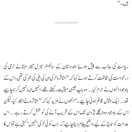
ہیں۔‘‘
ADVERTISEMENT
ریاست کی جانب سے پیش ہوئے ہندوستان کے سالیسٹر جنرل تشار مہتا نے نرمی کی
درخواست کی مخالفت کرتے ہوئے کہا کہ ’’متاثرہ لڑکی ان کی بیٹی کی عمر کی تھی، اس کے
باوجود انہوں نے جرم کیا... وہ باپ جیسی حیثیت رکھتے تھے، انہیں ایسا نہیں کرنا چاہیے
تھا... ایک مثال قائم ہونی چاہیے۔‘‘ انھوں نے مزید کہا کہ ’’متاثرہ نے انکار کیا، لیکن
اس کے باوجود وہ اگلے 2 دن تک اس کے قریب آنے کی کوشش کرتے رہے... اس
عدالت کو سماج کے لیے واضح پیغام دینا چاہیے کہ جب کوئی لڑکی ’نہیں‘ کہتی ہے تو اس کا