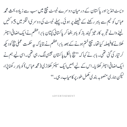
ویسٹ انڈیز اور پاکستان کے درمیان دوسرے ٹیسٹ میچ میں سب سے زیادہ بحث محمد
عباس کو ٹیم سے باہر رکھنے کے فیصلے پر ہوئی۔ پہلے ٹیسٹ کی دوسری اننگز میں 5 وکٹیں
لینے والے تجربہ کار تیز گیند باز کو باہر بٹھا کر پاکستانی کپتان بابر اعظم نے ایک اضافی اسپنر
کھلانے کا فیصلہ کیا تھا۔ میچ ختم ہونے کے بعد بابر اعظم نے بتایا کہ یہ حکمت عملی پچ کو دیکھ
کر تیار کی گئی تھی۔ بابر نے کہا کہ ’’پچ بالکل پاکستان جیسی لگ رہی تھی۔ اسی لیے ہم نے
ایک اضافی اسپنر کھلایا۔ اس کے لیے ہمیں ایک سینئر کھلاڑی (محمد عباس) کو باہر رکھنا پڑا،
لیکن ہماری منصوبہ بندی مکمل طور پر کامیاب رہی۔‘‘
ADVERTISEMENT