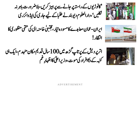
’کانوڑیوں کے راستہ پر جانے سے پرہیز کریں، بلاضرورت باہر نہ
نکلیں‘، دارالعلوم دیوبند نے طلبا کے لیے جاری کی ایڈوائزری
ایران-عمان معاہدے کا مسودہ تیار، مجتبیٰ خامنہ ای کی حتمی منظوری کا
انتظار!
اتر پردیش کے پرتاپ گڑھ میں 100 سال قدیم مکان منہدم، ایک ہی
کنبہ کے 6 افراد کی موت، وزیر اعلیٰ کا اظہارِ غم
ADVERTISEMENT