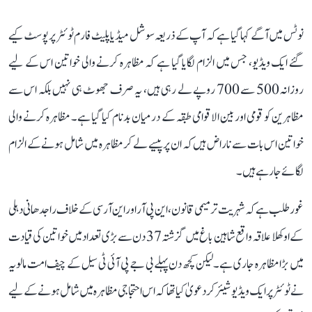
نوٹس میں آگے کہا گیا ہے کہ آپ کے ذریعہ سوشل میڈیا پلیٹ فارم ٹوئٹر پر پوسٹ کیے
گئے ایک ویڈیو، جس میں الزام لگایا گیا ہے کہ مظاہرہ کرنے والی خواتین اس کے لیے
روزانہ 500 سے 700 روپے لے رہی ہیں، یہ صرف جھوٹ ہی نہیں بلکہ اس سے
مظاہرین کو قومی اور بین الاقوامی طبقہ کے درمیان بدنام کیا گیا ہے۔ مظاہرہ کرنے والی
خواتین اس بات سے ناراض ہیں کہ ان پر پیسے لے کر مظاہرہ میں شامل ہونے کے الزام
لگائے جا رہے ہیں۔
غور طلب ہے کہ شہریت ترمیمی قانون، این پی آر اور این آر سی کے خلاف راجدھانی دہلی
کے اوکھلا علاقہ واقع شاہین باغ میں گزشتہ 37 دن سے بڑی تعداد میں خواتین کی قیادت
میں بڑا مظاہرہ جاری ہے۔ لیکن کچھ دن پہلے بی جے پی آئی ٹی سیل کے چیف امت مالویہ
نے ٹوئٹر پر ایک ویڈیو شیئر کر دعویٰ کیا تھا کہ اس احتجاجی مظاہرہ میں شامل ہونے کے لیے