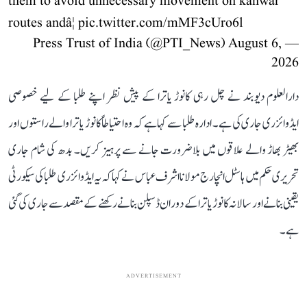
them to avoid unnecessary movement on kanwar
routes andâ¦
pic.twitter.com/mMF3cUro6l
August 6,
— Press Trust of India (@PTI_News)
2026
دارالعلوم دیوبند نے چل رہی کانوڑ یاترا کے پیش نظر اپنے طلبا کے لیے خصوصی
ایڈوائزری جاری کی ہے۔ ادارہ طلبا سے کہا ہے کہ وہ احتیاطاً کانوڑ یاترا والے راستوں اور
بھیڑ بھاڑ والے علاقوں میں بلاضرورت جانے سے پرہیز کریں۔ بدھ کی شام جاری
تحریری حکم میں ہاسٹل انچارج مولانا اشرف عباس نے کہا کہ یہ ایڈوائزری طلبا کی سیکورٹی
یقینی بنانے اور سالانہ کانوڑ یاترا کے دوران ڈسپلن بنانے رکھنے کے مقصد سے جاری کی گئی
ہے۔
ADVERTISEMENT