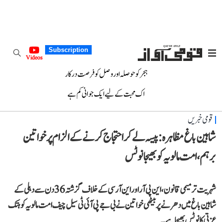
Subscription
Videos
ہجر کو حوصلہ اور وصل کو فرصت درکار
اک محبت کے لیے ایک جوانی کم ہے
قومی خبریں
شاہین باغ مظاہرہ: پیسہ لے کر احتجاج کرنے کے الزام پر خواتین
برہم، امت مالویہ کو بھیجا نوٹس
شہریت ترمیمی قانون، این پی آر اور این آر سی کے خلاف گزشتہ 36 دن سے دہلی کے
شاہین باغ میں دھرنے پر بیٹھی خواتین نے بی جے پی آئی ٹی سیل چیف امت مالویہ کو ہتک
عزتی کا نوٹس بھیجا ہے۔