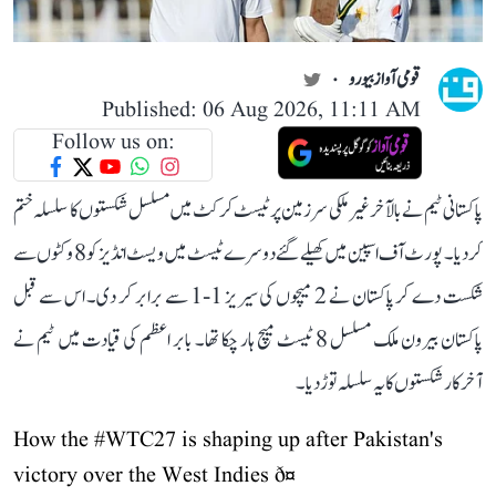
قومی آواز بیورو
Published: 06 Aug 2026, 11:11 AM
Follow us on:
پاکستانی ٹیم نے بالآخر غیر ملکی سرزمین پر ٹیسٹ کرکٹ میں مسلسل شکستوں کا سلسلہ ختم
کر دیا۔ پورٹ آف اسپین میں کھیلے گئے دوسرے ٹیسٹ میں ویسٹ انڈیز کو 8 وکٹوں سے
شکست دے کر پاکستان نے 2 میچوں کی سیریز 1-1 سے برابر کر دی۔ اس سے قبل
پاکستان بیرون ملک مسلسل 8 ٹیسٹ میچ ہار چکا تھا۔ بابر اعظم کی قیادت میں ٹیم نے
آخرکار شکستوں کا یہ سلسلہ توڑ دیا۔
How the
#WTC27
is shaping up after Pakistan's
victory over the West Indies ð¤