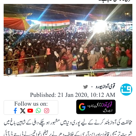
i
قومی آواز بیورو
Published: 21 Jan 2020, 10:12 AM
Follow us on:
مخالفت کی آواز بلند کرنے کے لیے پوری دنیا میں مشہور ہو چکے دہلی کے شاہین باغ میں
شہریت ترمیمی قانون اور این آر سی کے خلاف دھرنے پر بیٹھی خواتین نے بی جے پی آئی