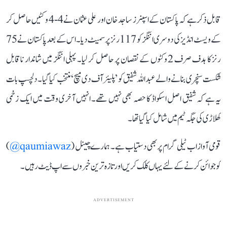
قابل ذکر ہے کہ پاکستان کے اسپنرز ساجد خان اور علی عثمان نے 4-4 وکٹیں حاصل کر
کے ویسٹ انڈیز کی دوسری اننگز کو 117 رنز پر سمیٹ دیا۔ اس کے بعد پاکستان نے 75
رنز کا ہدف صرف 2 وکٹوں کے نقصان پر حاصل کر لیا۔ پہلی اننگز میں شاندار ناقابل
شکست سنچری بنانے والے عبداللہ شفیق کو ’پلیئر آف دی میچ‘ منتخب کیا گیا۔ دلچسپ بات
یہ ہے کہ شفیق اصل اسکواڈ کا حصہ بھی نہیں تھے۔ انہیں آخری وقت میں ایک زخمی
کھلاڑی کی جگہ ٹیم میں شامل کیا گیا تھا۔
قومی آواز اب ٹیلی گرام پر بھی دستیاب ہے۔ ہمارے چینل (
qaumiawaz@
)
کو جوائن کرنے کے لئے یہاں کلک کریں اور تازہ ترین خبروں سے اپ ڈیٹ رہیں۔
ADVERTISEMENT