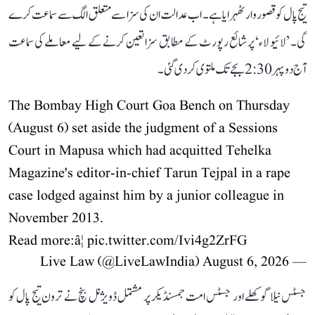
تیج پال کو قصوروار ٹھہرایا ہے۔ اب عدالت ان کی سزا سے متعلق الگ سے سماعت کرے
گی۔ ’لائیو لاء‘ پر شائع رپورٹ کے مطابق سزا تعین کرنے کے لیے معاملے کی سماعت
آج دوپہر 2:30 بجے تک ملتوی کر دی گئی۔
The Bombay High Court Goa Bench on Thursday
(August 6) set aside the judgment of a Sessions
Court in Mapusa which had acquitted Tehelka
Magazine's editor-in-chief Tarun Tejpal in a rape
case lodged against him by a junior colleague in
November 2013.
Read more:â¦
pic.twitter.com/Ivi4g2ZrFG
August 6, 2026
— Live Law (@LiveLawIndia)
جسٹس نیلا گوکھلے اور جسٹس امت جمسنڈیکر پر مشتمل ڈویژنل بنچ نے ترون تیج پال کو