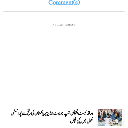
Comment(s)
ADVERTISEMENT
ورلڈ ٹیسٹ چمپئن شپ: ویسٹ انڈیز پر پاکستان کی فتح سے پوائنٹس
ٹیبل میں مچی ہلچل