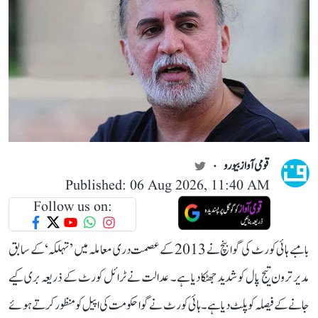
قومی آواز بیورو
Published: 06 Aug 2026, 11:40 AM
Follow us on:
بامبے ہائی کورٹ کی گوا بنچ نے 2013 کے عصمت دری معاملہ میں ’تہلکہ‘ کے سابق
مدیر ترون تیج پال کو شدید جھٹکا دیا ہے۔ عدالت نے ٹرائل کورٹ کے ذریعہ بری کیے
جانے کے فیصلہ کو پلٹ دیا ہے۔ ہائی کورٹ نے گوا حکومت کی اپیل کو منظور کرتے ہوئے