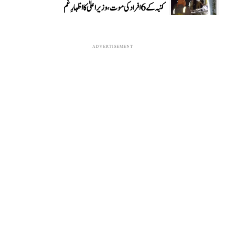
کنبہ کے 6 افراد کی موت، وزیر اعلیٰ کا اظہارِ غم
ADVERTISEMENT