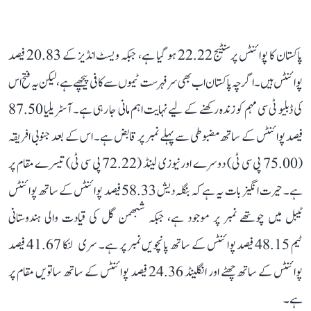
پاکستان کا پوائنٹس پرسنٹیج 22.22 ہو گیا ہے، جبکہ ویسٹ انڈیز کے 20.83 فیصد
پوائنٹس ہیں۔ اگرچہ پاکستان اب بھی سرفہرست ٹیموں سے کافی پیچھے ہے، لیکن یہ فتح اس
کی ڈبلیو ٹی سی مہم کو زندہ رکھنے کے لیے نہایت اہم مانی جا رہی ہے۔ آسٹریلیا 87.50
فیصد پوائنٹس کے ساتھ مضبوطی سے پہلے نمبر پر قابض ہے۔ اس کے بعد جنوبی افریقہ
(75.00 پی سی ٹی) دوسرے اور نیوزی لینڈ (72.22 پی سی ٹی) تیسرے مقام پر
ہے۔ حیرت انگیز بات یہ ہے کہ بنگلہ دیش 58.33 فیصد پوائنٹس کے ساتھ پوائنٹس
ٹیبل میں چوتھے نمبر پر موجود ہے، جبکہ شبھمن گل کی قیادت والی ہندوستانی
ٹیم 48.15 فیصد پوائنٹس کے ساتھ پانچویں نمبر پر ہے۔ سری لنکا 41.67 فیصد
پوائنٹس کے ساتھ چھٹے اور انگلینڈ 24.36 فیصد پوائنٹس کے ساتھ ساتویں مقام پر
ہے۔