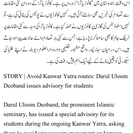
اس وقت ہندوستان میں ’کانوڑ یاترا‘ زوروں پر ہے۔ کانوڑ یاترا کے دوران کئی مقامات
سے تصادم کی خبریں بھی سامنے آئی ہیں۔ کہیں کانوڑیوں نے پولیس کی پٹائی کی ہے، تو
کہیں اسٹوڈنٹس کی گاڑی پر کانوڑیوں نے حملہ کیا ہے۔ کانوڑ یاترا کی وجہ سے کئی مقامات پر
ٹریفک جام کا بھی سامنا کرنا پڑ رہا ہے، جس سے کئی بار تصادم والے حالات پیدا ہو جاتے
ہیں۔ اس درمیان سہارنپور واقع مشہور تعلیمی ادارہ دارالعلوم دیوبند نے اپنے طلبا کی
سیکورٹی کو یقینی بنانے کے لیے ایک اہم پیش رفت کی ہے۔
STORY | Avoid Kanwar Yatra routes: Darul Uloom
Deoband issues advisory for students
Darul Uloom Deoband, the prominent Islamic
seminary, has issued a special advisory for its
students during the ongoing Kanwar Yatra, asking