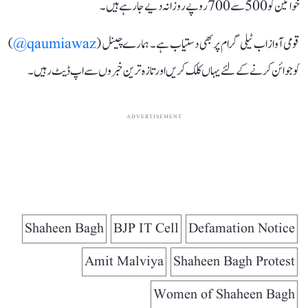
خواتین کو 500 سے 700 روپے روزانہ دیے جا رہے ہیں۔
قومی آواز اب ٹیلی گرام پر بھی دستیاب ہے۔ ہمارے چینل (
qaumiawaz@
)
کو جوائن کرنے کے لئے یہاں کلک کریں اور تازہ ترین خبروں سے اپ ڈیٹ رہیں۔
ADVERTISEMENT
Shaheen Bagh
BJP IT Cell
Defamation Notice
Amit Malviya
Shaheen Bagh Protest
Women of Shaheen Bagh