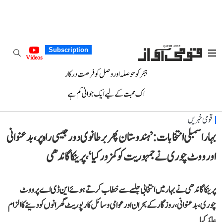
Subscription
Videos
ہجر کو حوصلہ اور وصل کو فرصت درکار
اک محبت کے لیے ایک جوانی کم ہے
قومی خبریں
بہار اسمبلی انتخابات: ’ہندوستان پھر برطانوی دور جیسی راہ پر، بدعنوانی
اور ووٹ چوری نے جمہوریت کو کمزور کیا‘، پرینکا گاندھی
پرینکا گاندھی نے بہار میں انتخابی جلسے سے خطاب کرتے ہوئے این ڈی اے پر ووٹ
چوری، بدعنوانی، روزگار کے بحران اور عوامی وسائل کارپوریٹ گھرانوں کو دینے کا الزام
عائد کیا