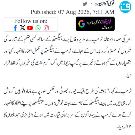
قومی آواز بیورو
Published: 07 Aug 2026, 7:11 AM
Follow us on:
امریکی صدر ڈونالڈ ٹرمپ نے وزیر دفاع پیٹ ہیگستھ کے ساتھ کسی قسم کے تنازعہ کی
خبروں کو مسترد کر دیا۔ اس کے بجائے، ٹرمپ نے ہیگستھ پر مکمل اعتماد کا اظہار کیا اور
ہتھیاروں کے کم ہوتے ذخیرے پر کیمپ ڈیوڈ میں گرما گرم بحث کی خبروں کو غلط قرار
دیا۔
ٹرمپ نے کہا، "ہمیشہ کی طرح، فیک نیوز ، جھوٹی اور مکمل طور پر بے بنیاد افواہیں گردش
کر رہی ہیں۔ میں پیٹ ہیگستھ کے کام سے بہت خوش ہوں۔" ہیگستھ پر اپنے اعتماد کا اظہار
کرتے ہوئے ٹرمپ نے پینٹاگون کے سربراہ کی قیادت میں ہونے والی بڑی تبدیلیوں کا
حوالہ دیا۔