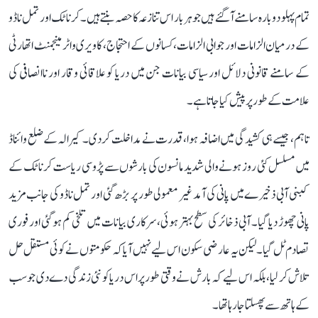
تمام پہلو دوبارہ سامنے آ گئے ہیں جو ہر بار اس تنازعہ کا حصہ بنتے ہیں۔ کرناٹک اور تمل ناڈو
کے درمیان الزامات اور جوابی الزامات، کسانوں کے احتجاج، کاویری واٹر مینجمنٹ اتھارٹی
کے سامنے قانونی دلائل اور سیاسی بیانات جن میں دریا کو علاقائی وقار اور ناانصافی کی
علامت کے طور پر پیش کیا جاتا ہے۔
تاہم، جیسے ہی کشیدگی میں اضافہ ہوا، قدرت نے مداخلت کر دی۔ کیرالہ کے ضلع وائناڈ
میں مسلسل کئی روز ہونے والی شدید مانسون کی بارشوں سے پڑوسی ریاست کرناٹک کے
کبنی آبی ذخیرے میں پانی کی آمد غیر معمولی طور پر بڑھ گئی اور تمل ناڈو کی جانب مزید
پانی چھوڑ دیا گیا۔ آبی ذخائر کی سطح بہتر ہوئی، سرکاری بیانات میں تلخی کم ہو گئی اور فوری
تصادم ٹل گیا۔ لیکن یہ عارضی سکون اس لیے نہیں آیا کہ حکومتوں نے کوئی مستقل حل
تلاش کر لیا، بلکہ اس لیے کہ بارش نے وقتی طور پر اس دریا کو نئی زندگی دے دی جو سب
کے ہاتھ سے پھسلتا جا رہا تھا۔