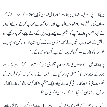
پرینکا نے بی جے پی رہنماؤں پر پنڈت جواہر لال نہرو کی توہین کا الزام لگاتے ہوئے کہا کہ
وہ ملک کی ہر غلطی کا الزام نہرو پر ڈال دیتے ہیں۔ خواتین سے خطاب کرتے ہوئے انہوں
نے کہا، ’’بھاجپا والے آپ کو الیکشن سے پہلے پیسہ دیں گے، لے لیجیے، مگر یاد رکھیے، وہ
الیکشن کے بعد وہ پیسہ نہیں ملے گا۔ جنہوں نے ملک کی زمین اور وسائل کارپوریٹ
گھرانوں کو بیچ دیے، وہ کبھی غریبوں کے لیے نہیں سوچیں گے۔‘‘
پرینکا گاندھی نے نوجوانوں کی حالت زار پر تشویش ظاہر کرتے ہوئے کہا کہ پیپر لیک سے
بہار کے نوجوانوں کا مستقبل تباہ ہو گیا ہے۔ انہوں نے وعدہ کیا کہ اگر کانگریس کی
حکومت بنی تو سخت کارروائی کی جائے گی اور ایک منظم روزگار کیلنڈر نافذ کیا جائے گا تاکہ
ہر غریب خاندان کے ایک فرد کو سرکاری نوکری مل سکے۔
انہوں نے صحت کے شعبے میں 25 لاکھ روپے تک مفت علاج کی اسکیم لانے کا بھی اعلان