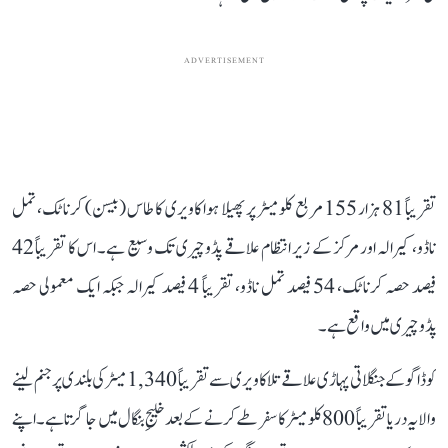
ADVERTISEMENT
تقریباً 81 ہزار 155 مربع کلومیٹر پر پھیلا ہوا کاویری کا طاس (بیسن) کرناٹک، تمل
ناڈو، کیرالہ اور مرکز کے زیر انتظام علاقے پڈوچیری تک وسیع ہے۔ اس کا تقریباً 42
فیصد حصہ کرناٹک، 54 فیصد تمل ناڈو، تقریباً 4 فیصد کیرالہ جبکہ ایک معمولی حصہ
پڈوچیری میں واقع ہے۔
کوڈاگو کے جنگلاتی پہاڑی علاقے تلاکاویری سے تقریباً 1,340 میٹر کی بلندی پر جنم لینے
والا یہ دریا تقریباً 800 کلومیٹر کا سفر طے کرنے کے بعد خلیجِ بنگال میں جا گرتا ہے۔ اپنے