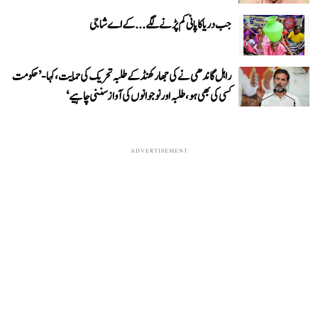
جب دریا کا پانی کم پڑنے لگے...کے اے شاجی
راہل گاندھی نے کی جھارکھنڈ کے طلبہ تحریک کی حمایت، کہا- ’حکومت
کسی کی بھی ہو، طلبہ اور نوجوانوں کی آواز سننی چاہیے‘
ADVERTISEMENT