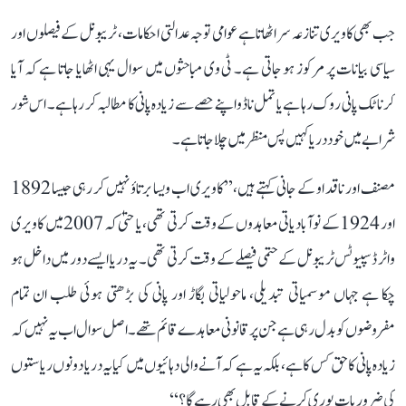
جب بھی کاویری تنازعہ سر اٹھاتا ہے عوامی توجہ عدالتی احکامات، ٹریبونل کے فیصلوں اور
سیاسی بیانات پر مرکوز ہو جاتی ہے۔ ٹی وی مباحثوں میں سوال یہی اٹھایا جاتا ہے کہ آیا
کرناٹک پانی روک رہا ہے یا تمل ناڈو اپنے حصے سے زیادہ پانی کا مطالبہ کر رہا ہے۔ اس شور
شرابے میں خود دریا کہیں پس منظر میں چلا جاتا ہے۔
مصنف اور ناقد او کے جانی کہتے ہیں، ’’کاویری اب ویسا برتاؤ نہیں کر رہی جیسا 1892
اور 1924 کے نوآبادیاتی معاہدوں کے وقت کرتی تھی، یا حتیٰ کہ 2007 میں کاویری
واٹر ڈسپیوٹس ٹریبونل کے حتمی فیصلے کے وقت کرتی تھی۔ یہ دریا ایسے دور میں داخل ہو
چکا ہے جہاں موسمیاتی تبدیلی، ماحولیاتی بگاڑ اور پانی کی بڑھتی ہوئی طلب ان تمام
مفروضوں کو بدل رہی ہے جن پر قانونی معاہدے قائم تھے۔ اصل سوال اب یہ نہیں کہ
زیادہ پانی کا حق کس کا ہے، بلکہ یہ ہے کہ آنے والی دہائیوں میں کیا یہ دریا دونوں ریاستوں
کی ضروریات پوری کرنے کے قابل بھی رہے گا؟‘‘