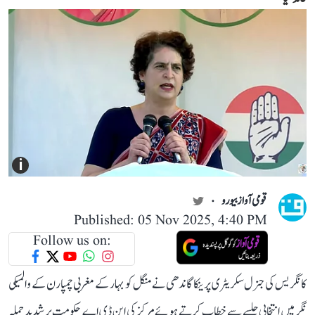
i
قومی آواز بیورو
Published: 05 Nov 2025, 4:40 PM
Follow us on:
کانگریس کی جنرل سکریٹری پرینکا گاندھی نے منگل کو بہار کے مغربی چمپارن کے والمیکی
نگر میں انتخابی جلسے سے خطاب کرتے ہوئے مرکز کی این ڈی اے حکومت پر شدید حملہ