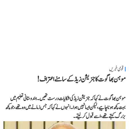
قومی خبریں
موہن بھاگوت کا جنریشن زیڈ کے سامنے اعتراف!
موہن بھاگوت نے کہاکہ جنریشن زیڈ کی شکایات درست تھیں۔ ہندوستانی تعلیم میں
بہت کچھ ہونا چاہیے، لیکن ایسا نہیں ہوا۔انہوں نے کہا کہ جس زمانے میں وہ تھے،جو کچھ
بزرگ کہتے تھے، اسے قبول کر لیتے۔