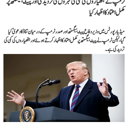
ٹرمپ نے ہتھیاروں کی کمی کی خبروں کی تردید کی اور پیٹ ہیگستھ پر
مکمل اعتماد کا اظہار کیا
میڈیا رپورٹس میں وزیر دفاع پیٹ ہیگستھ اور صدر ٹرمپ کے درمیان تناؤ کا دعویٰ کیا
گیا، لیکن ٹرمپ نے پیٹ ہیگستھ پر مکمل اعتماد کا اظہار کرتے ہوئے اور ہتھیاروں کی کمی کی
تردید کی ہے۔