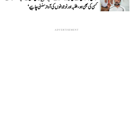
کسی کی بھی ہو، طلبہ اور نوجوانوں کی آواز سننی چاہیے‘
ADVERTISEMENT