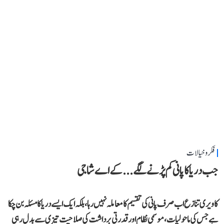
فکر و خیالات
جب دریا کا پانی کم پڑنے لگے...کے اے شاجی
کاویری تنازع اب صرف پانی کی تقسیم کا معاملہ نہیں رہا، بلکہ ایک ایسے دریا کا مسئلہ بن چکا
ہے جس کی ماحولیات، موسمی نظام اور قدرتی برداشت کی صلاحیت تیزی سے بدل رہی