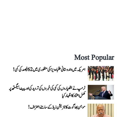
Most Popular
امریکہ میں ہندوستانی طلباء ویزا کی منظوری میں 62 فیصد کی کمی!
ٹرمپ نے ہتھیاروں کی کمی کی خبروں کی تردید کی اور پیٹ ہیگستھ پر
مکمل اعتماد کا اظہار کیا
موہن بھاگوت کا جنریشن زیڈ کے سامنے اعتراف!