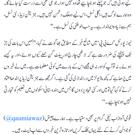
لیے ہوتی ہیں کہ جو پہلے ہونا چاہیے تھا وہ نہیں ہوا۔ جو کمی تھی اسے درست کیا جائے گا۔
وہ ہمارے لوگ ہیں، اگلی نسل، اس لیے وہ ملک دشمن نہیں ہیں۔ جنریشن زیڈ ، نئی نسل،
ہم سے زیادہ ایماندار ہے۔ یہ حب الوطنی کی نسل ہے۔"
نیوز پورٹل ’اے بی پی‘ میں شائع خبر کے مطابق بھاگوت نے کہا، "ہمیں اس بات کی جڑ
تک پہنچنے کی ضرورت ہے کہ لاٹھی چارج اور پیلٹ گن حملے کیوں ہوئے، اور یہ کیسے
ہوئے۔ نہ تو آپ کو اور نہ ہی مجھے اس کے بارے میں کوئی معلومات ہے۔ میں نے خبروں
میں پڑھا ہے کہ کچھ ماڈیولز میں دراندازی کی گئی ہے۔ اگر مجھ سے جنریشن زیڈ پر اندھا اعتماد
کرنے کو کہا گیا تو میں اور کئی تجاویز دوں گا جس میں ہندوستانی اسکولوں میں تعلیم کو تجارتی
نہیں ہونا چاہیے۔‘‘
قومی آواز اب ٹیلی گرام پر بھی دستیاب ہے۔ ہمارے چینل (
qaumiawaz@
)
کو جوائن کرنے کے لئے یہاں کلک کریں اور تازہ ترین خبروں سے اپ ڈیٹ رہیں۔