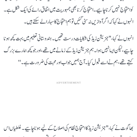
کو احتجاج نہیں کرنا چاہیے۔احتجاج کرنا بھی جمہوریت میں اتفاق رائے کی ایک شکل ہے۔
انہو ں نے کہا کہ اگر آوازیں نہ سنی گئیں تو ہم احتجاج کا سہارا لے سکتے ہیں۔
انہوں نے کہا، " جنریشن زیڈ کی شکایات درست تھیں۔ ہندوستانی تعلیم میں بہت کچھ ہونا
چاہیے، لیکن ایسا نہیں ہوا۔ ہم جنریشن زیڈ کے زمانے میں تھے، اور جو کچھ ہمارے بزرگ
کہتے تھے، ہم نےاسے قبول کیا۔ آج ہمیں جواب اور محبت کی ضرورت ہے۔‘‘
ADVERTISEMENT
بھاگوت نے کہا، " جنریشن زیڈ کا احتجاج نظام کی اصلاح کے لیے ہونا چاہیے۔ غلطیاں اس