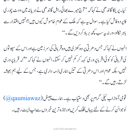
کیا۔ پرینکا گاندھی نے کہا کہ ’’آج میرے بھائی راہل گاندھی نے ہریانہ میں ووٹ چوری
کا پردہ فاش کیا ہے۔ سوال یہ ہے کہ ملک کے عوام خاموش کیوں ہیں؟ انہیں اقتدار سے
باہر نکالو، ورنہ یہ سب کچھ برباد کر دیں گے۔‘‘
انہوں نے کہا کہ جس دھرتی پر وہ کھڑی ہیں وہ قربانی کی سرزمین ہے اور اس کے سپوتوں
کی قربانی کو کوئی اقربا پروری کہہ کر کم نہیں کر سکتا۔ انہوں نے کہا کہ ’’کہ قربا پروری
نہیں، بلکہ عوام اور اس دھرتی کے تئیں ہماری ذمہ داری ہے، جس کے لیے ہم ہمیشہ
لڑتے رہیں گے۔‘‘
قومی آواز اب ٹیلی گرام پر بھی دستیاب ہے۔ ہمارے چینل (
qaumiawaz@
)
کو جوائن کرنے کے لئے یہاں کلک کریں اور تازہ ترین خبروں سے اپ ڈیٹ رہیں۔
ADVERTISEMENT