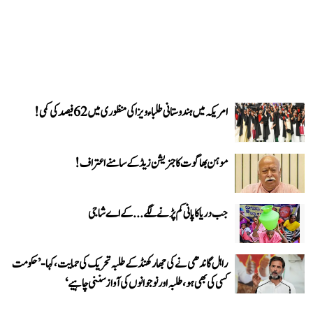
امریکہ میں ہندوستانی طلباء ویزا کی منظوری میں 62 فیصد کی کمی!
موہن بھاگوت کا جنریشن زیڈ کے سامنے اعتراف!
جب دریا کا پانی کم پڑنے لگے...کے اے شاجی
راہل گاندھی نے کی جھارکھنڈ کے طلبہ تحریک کی حمایت، کہا- ’حکومت
کسی کی بھی ہو، طلبہ اور نوجوانوں کی آواز سننی چاہیے‘