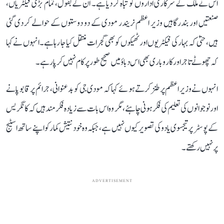
اس نے ملک کے سرکاری اداروں کو تباہ کر دیا ہے۔ ان کے بقول، تمام بڑی فیکٹریاں،
صنعتیں اور بندرگاہیں وزیر اعظم نریندر مودی کے دو دوستوں کے حوالے کر دی گئی
ہیں، حتیٰ کہ بہار کی فیکٹریوں اور ٹھیکوں کو بھی گجرات منتقل کیا جا رہا ہے۔ انہوں نے کہا
کہ چھوٹے تاجر اور کاروباری بھی اس دباؤ میں صحیح طور پر کام نہیں کر پا رہے۔
انہوں نے وزیر اعظم پر طنز کرتے ہوئے کہا کہ مودی جی کو بدعنوانی، جرائم پر قابو پانے
اور نوجوانوں کی تعلیم کی فکر ہونی چاہئے، مگر وہ اس بات سے زیادہ فکرمند ہیں کہ کانگریس
کے پوسٹر پر تیجسوی یادو کی تصویر کیوں نہیں ہے، جبکہ وہ خود نتیش کمار کو اپنے ساتھ اسٹیج
پر نہیں رکھتے۔
ADVERTISEMENT