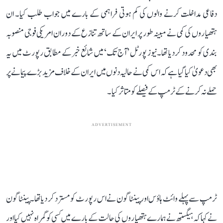
دفاعی مداخلت کرنے والوں کی کم ہوتی فراہمی کے بارے میں جواب طلب کیا۔ ان
ہتھیاروں کی کمی نے مبینہ طور پر ایران کے ساتھ تنازع کے دوران امریکی فوجی منصوبہ
بندی کو محدود کر دیا تھا۔نیوز پورٹل ’آج تک‘ میں شائع خبر کے مطابق رپورٹ میں یہ
بھی دعویٰ کیا گیا ہے کہ اس کمی نے حالیہ دنوں میں ایران کے خلاف مزید بڑے پیمانے پر
حملے نہ کرنے کے ٹرمپ کے فیصلے کو متاثر کیا۔
ADVERTISEMENT
ٹرمپ سے پہلے وائٹ ہاؤس اور پینٹاگون نے اس رپورٹ کو مسترد کر دیا تھا۔ پینٹاگون
نے کہا کہ ہیگستھ نے ہمارے ہتھیاروں کی حالت کے بارے میں کسی کو گمراہ نہیں کیا اور