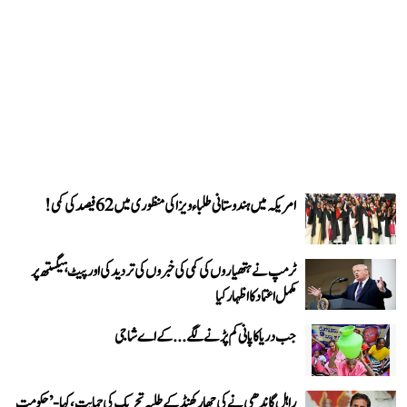
امریکہ میں ہندوستانی طلباء ویزا کی منظوری میں 62 فیصد کی کمی!
ٹرمپ نے ہتھیاروں کی کمی کی خبروں کی تردید کی اور پیٹ ہیگستھ پر
مکمل اعتماد کا اظہار کیا
جب دریا کا پانی کم پڑنے لگے...کے اے شاجی
راہل گاندھی نے کی جھارکھنڈ کے طلبہ تحریک کی حمایت، کہا- ’حکومت