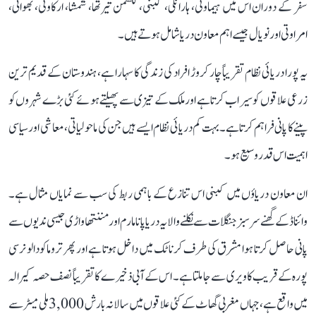
سفر کے دوران اس میں ہیماوتی، ہارانگی، کبنی، لکشمن تیرتھا، شمشا، ارکاوتی، بھوانی،
امراوتی اور نویال جیسے اہم معاون دریا شامل ہوتے ہیں۔
یہ پورا دریائی نظام تقریباً چار کروڑ افراد کی زندگی کا سہارا ہے، ہندوستان کے قدیم ترین
زرعی علاقوں کو سیراب کرتا ہے اور ملک کے تیزی سے پھیلتے ہوئے کئی بڑے شہروں کو
پینے کا پانی فراہم کرتا ہے۔ بہت کم دریائی نظام ایسے ہیں جن کی ماحولیاتی، معاشی اور سیاسی
اہمیت اس قدر وسیع ہو۔
ان معاون دریاؤں میں کبنی اس تنازع کے باہمی ربط کی سب سے نمایاں مثال ہے۔
وائناڈ کے گھنے سرسبز جنگلات سے نکلنے والا یہ دریا پانامارم اور مننتھاواڑی جیسی ندیوں سے
پانی حاصل کرتا ہوا مشرق کی طرف کرناٹک میں داخل ہوتا ہے اور پھر تروماکودالو نرسی
پورہ کے قریب کاویری سے جا ملتا ہے۔ اس کے آبی ذخیرے کا تقریباً نصف حصہ کیرالہ
میں واقع ہے، جہاں مغربی گھاٹ کے کئی علاقوں میں سالانہ بارش 3,000 ملی میٹر سے