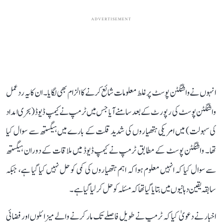
ADVERTISEMENT
انہوں نے واشنگٹن پوسٹ پر غلط معلومات شائع کرنے کا الزام بھی لگایا۔ ان کا یہ ردعمل
واشنگٹن پوسٹ کی رپورٹ کے بعد سامنے آیا جس میں ٹرمپ نے کیمپ ڈیوڈ (بحری امداد
کی سہولت) میں امریکی ہتھیاروں کی شدید قلت کے بارے میں ہیگستھ سے سوال کیا
تھا۔ واشنگٹن پوسٹ کے مطابق ٹرمپ نے کیمپ ڈیوڈ میں ملاقات کے دوران ہیگستھ
سے سوال کیا کہ انہیں معلوم ہوا کہ اہم ہتھیاروں کی کمی کو حل نہیں کیا گیا ہے، جبکہ
سابقہ ​​یقین دہانیوں میں بتا یا گیا تھا کہ مسئلہ کو حل کر لیا گیا ہے۔
اخبار نے دعویٰ کیا کہ ٹرمپ نے طویل فاصلے تک مار کرنے والے میزائلوں اور فضائی