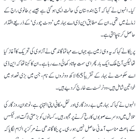
کیا۔ انہوں نے کہا کہ آج ہندوستان کی حالت ایسی ہو گئی ہے جیسے برطانوی راج کے
زمانے میں تھی۔ ان کے مطابق این ڈی اے بہار میں ’ووٹ چوری‘ کے ذریعے اقتدار
حاصل کرنا چاہتی ہے۔
پرینکا نے کہا کہ یہ وہی زمین ہے جہاں سے مہاتما گاندھی نے آزادی کی تحریک کا آغاز کیا
تھا لیکن آج ملک ایک بار پھر اسی سمت جاتا دکھائی دے رہا ہے۔ ان کا کہنا تھا کہ این ڈی
اے حکومت نے بہار کے تقریباً 65 لاکھ ووٹروں کے نام، جن میں بڑی تعداد میں
خواتین شامل ہیں، ووٹر لسٹ سے خارج کر دیے ہیں۔
انہوں نے کہا کہ بہار میں بے روزگاری اور نقل مکانی اپنی انتہا پر ہے، نوجوان روزگار کی
تلاش میں دوسرے صوبوں کا رخ کرنے پر مجبور ہیں۔ کسانوں کو بڑھتی لاگت اور ٹیکس
کے باعث مناسب آمدنی حاصل نہیں ہو رہی۔ پرینکا گاندھی نے مرکز پر الزام لگایا کہ