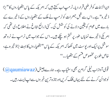
ان الزامات کو فرضی قرار دیا۔ٹرمپ اب کہتے ہیں کہ امریکہ کے پاس ہتھیاروں کا "بڑا
ذخیرہ" ہے۔ اس سے قبل جمعرات کو ٹرمپ نے ملک کے ہتھیاروں کے ذخیرے کے
بارے میں عوام کو یقین دلانے کی کوشش کی۔ کئی ذرائع ابلاغ نے اطلاع دی تھی کہ
امریکی ذخیرے نمایاں طور پر ختم ہو چکے ہیں۔ اس کے جواب میں ٹرمپ نے ٹروتھ
سوشل پر ایک اور پوسٹ میں لکھا کہ امریکہ کے پاس "ہتھیاروں کا بہت بڑا ذخیرہ ہے،
خاص طور پر مخصوص قسم کے ہتھیار۔‘‘
قومی آواز اب ٹیلی گرام پر بھی دستیاب ہے۔ ہمارے چینل (
qaumiawaz@
)
کو جوائن کرنے کے لئے یہاں کلک کریں اور تازہ ترین خبروں سے اپ ڈیٹ رہیں۔
ADVERTISEMENT