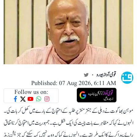
قومی آواز بیورو
Published: 07 Aug 2026, 6:11 AM
Follow us on:
موہن بھاگوت نے دہلی کے جنتر منتر پر طلبہ کے احتجاج کے بارے میں کھل کر بات کی۔
انہوں نے کہا کہ مظاہرے بات چیت کی ایک شکل ہے۔ جمہوریت میں احتجاج کرنا اتفاق
رائے پیدا کرنے کا ایک طریقہ ہے۔ انہوں نے کہا کہ وہ یہ نہیں کہہ سکتے کہ جنریشن زیڈ