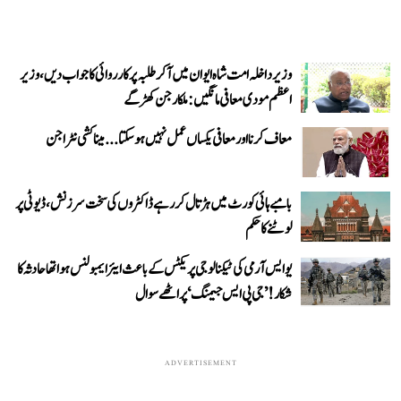
وزیر داخلہ امت شاہ ایوان میں آ کر طلبہ پر کارروائی کا جواب دیں، وزیر
اعظم مودی معافی مانگیں: ملکارجن کھڑگے
معاف کرنا اور معافی یکساں عمل نہیں ہو سکتا... میناکشی نٹراجن
بامبے ہائی کورٹ میں ہڑتال کر رہے ڈاکٹروں کی سخت سرزنش، ڈیوٹی پر
لوٹنے کا حکم
یو ایس آرمی کی ٹیکنالوجی پریکٹس کے باعث ایئر ایمبولنس ہوا تھا حادثہ کا
شکار! ’جی پی ایس جیمنگ‘ پر اٹھے سوال
ADVERTISEMENT