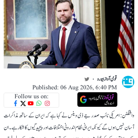
قومی آواز بیورو
Published: 06 Aug 2026, 6:40 PM
Follow us on:
واشنگٹن: امریکی نائب صدر جے ڈی وینس نے کہا ہے کہ ایران کے ساتھ مذاکرات
آسان نہیں ہوں گے کیونکہ ایرانی نظام اندرونی اختلافات اور پیچیدگیوں کا شکار ہے۔ ان