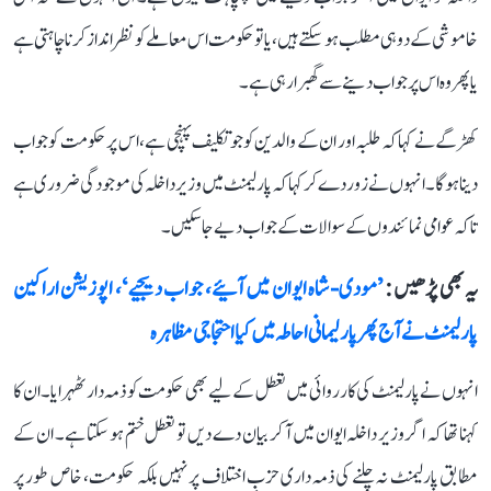
خاموشی کے دو ہی مطلب ہو سکتے ہیں، یا تو حکومت اس معاملے کو نظر انداز کرنا چاہتی ہے
یا پھر وہ اس پر جواب دینے سے گھبرا رہی ہے۔
کھڑگے نے کہا کہ طلبہ اور ان کے والدین کو جو تکلیف پہنچی ہے، اس پر حکومت کو جواب
دینا ہوگا۔ انہوں نے زور دے کر کہا کہ پارلیمنٹ میں وزیر داخلہ کی موجودگی ضروری ہے
تاکہ عوامی نمائندوں کے سوالات کے جواب دیے جا سکیں۔
یہ بھی پڑھیں :
’مودی-شاہ ایوان میں آئیے، جواب دیجیے‘، اپوزیشن اراکین
پارلیمنٹ نے آج پھر پارلیمانی احاطہ میں کیا احتجاجی مظاہرہ
انہوں نے پارلیمنٹ کی کارروائی میں تعطل کے لیے بھی حکومت کو ذمہ دار ٹھہرایا۔ ان کا
کہنا تھا کہ اگر وزیر داخلہ ایوان میں آ کر بیان دے دیں تو تعطل ختم ہو سکتا ہے۔ ان کے
مطابق پارلیمنٹ نہ چلنے کی ذمہ داری حزبِ اختلاف پر نہیں بلکہ حکومت، خاص طور پر