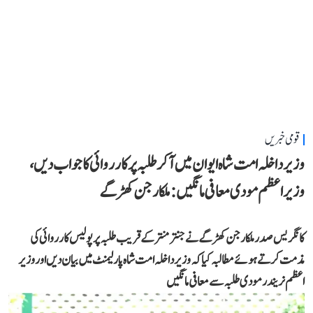
قومی خبریں
وزیر داخلہ امت شاہ ایوان میں آ کر طلبہ پر کارروائی کا جواب دیں،
وزیر اعظم مودی معافی مانگیں: ملکارجن کھڑگے
کانگریس صدر ملکارجن کھڑگے نے جنتر منتر کے قریب طلبہ پر پولیس کارروائی کی
مذمت کرتے ہوئے مطالبہ کیا کہ وزیر داخلہ امت شاہ پارلیمنٹ میں بیان دیں اور وزیر
اعظم نریندر مودی طلبہ سے معافی مانگیں