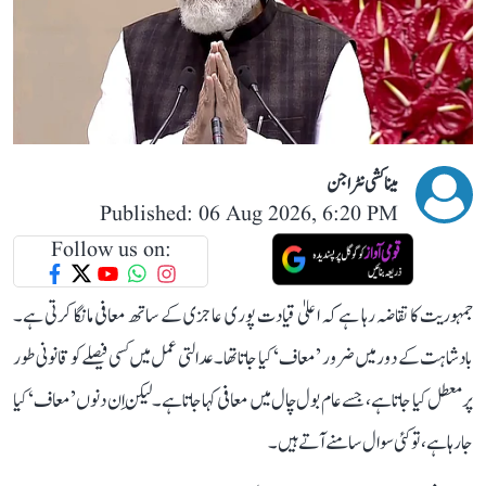
میناکشی نٹراجن
Published: 06 Aug 2026, 6:20 PM
Follow us on:
جمہوریت کا تقاضہ رہا ہے کہ اعلیٰ قیادت پوری عاجزی کے ساتھ معافی مانگا کرتی ہے۔
بادشاہت کے دور میں ضرور ’معاف‘ کیا جاتا تھا۔ عدالتی عمل میں کسی فیصلے کو قانونی طور
پر معطل کیا جاتا ہے، جسے عام بول چال میں معافی کہا جاتا ہے۔ لیکن اِن دنوں ’معاف‘ کیا
جا رہا ہے، تو کئی سوال سامنے آتے ہیں۔