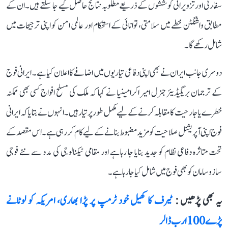
سفارتی اور تزویراتی کوششوں کے ذریعے مطلوبہ نتائج حاصل کیے جا سکتے ہیں۔ ان کے
مطابق واشنگٹن خطے میں سلامتی، توانائی کے استحکام اور عالمی امن کو اپنی ترجیحات میں
شامل رکھے گا۔
دوسری جانب ایران نے بھی اپنی دفاعی تیاریوں میں اضافے کا اعلان کیا ہے۔ ایرانی فوج
کے ترجمان بریگیڈیئر جنرل امیر اکرامینیا نے کہا کہ ملک کی مسلح افواج کسی بھی ممکنہ
خطرے یا جارحیت کا مقابلہ کرنے کے لیے مکمل طور پر تیار ہیں۔ انہوں نے بتایا کہ ایرانی
فوج اپنی آپریشنل صلاحیت کو مزید مضبوط بنانے کے لیے کام کر رہی ہے۔ اس مقصد کے
تحت متاثرہ دفاعی نظام کو جدید بنایا جا رہا ہے اور مقامی ٹیکنالوجی کی مدد سے نئے فوجی
سازوسامان کو بھی فوج میں شامل کیا جا رہا ہے۔
یہ بھی پڑھیں :
ٹیرف کا کھیل خود ٹرمپ پر پڑا بھاری، امریکہ کو لوٹانے
پڑے 100 ارب ڈالر