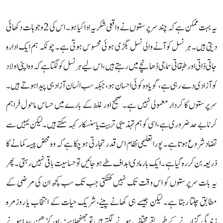
یہ بہت ممکن ہے کہ چند سرپرستوں نے واقعی شکریہ ادا کیا ہو۔ اس کی 2 وجوہات دکھائی
دیتی ہیں۔ ہر نسل کو آنے والی نسل بگڑی ہوئی محسوس ہوتی ہے۔ چونکہ ہم ایک ادارہ
جاتی ذاتی اور طبقاتی سماجی ڈھانچے میں رہتے ہیں، اس لیے ہر نسل کو لگتا ہے کہ وہ اپنی اولاد
کو آزادی دے رہی ہے، گویا وہ کوئی احسان ہو، جبکہ سب انسان آزاد ہی پیدا ہوتے ہیں۔
سرپرستوں کا کردار معمولی نہیں ہے۔ صحیح اور غلط کے بارے میں حساس ماحول فراہم
کرنا بے حد ضروری ہے، اسی کو ہم تہذیبی تربیت یا سنسکار کہہ سکتے ہیں۔ لیکن یہیں سے
تضاد شروع ہوتا ہے۔ پورا تعلیمی نظام اس قدر تجارتی ہو چکا ہے کہ وہ محض پیسہ کمانے کا
ذریعہ بن کر رہ گیا ہے۔ ایک بار مادی اہداف طے ہو جائیں تو حساسیت باقی نہیں رہتی۔ پھر
یہ بات سرپرستوں کو اس وقت تک نہیں کھٹکتی جب تک سب کچھ ان کی مرضی کے
مطابق چلتا رہتا ہے۔ لیکن جیسے ہی کھانے پینے، شریک حیات کے انتخاب یا روزمرہ
زندگی گزارنے کے طریقے مختلف ہونے لگتے ہیں تو جھنجھلاہٹ اور کڑھن پیدا ہونے