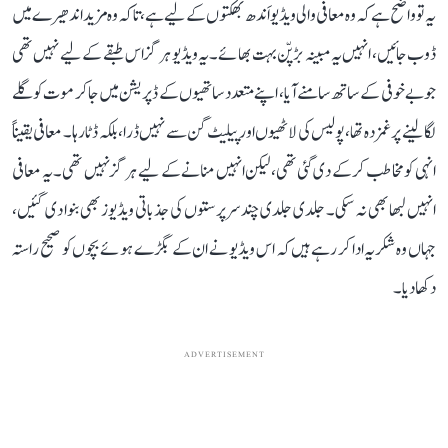
یہ تو واضح ہے کہ وہ معافی والی ویڈیو اَندھ بھکتوں کے لیے ہے، تاکہ وہ مزید اندھیرے میں
ڈوب جائیں، انہیں یہ مبینہ بڑپّن بہت بھائے۔ یہ ویڈیو ہرگز اس طبقے کے لیے نہیں تھی
جو بے خوفی کے ساتھ سامنے آیا، اپنے متعدد ساتھیوں کے ڈپریشن میں جا کر موت کو گلے
لگا لینے پر غمزدہ تھا، پولیس کی لاٹھیوں اور پیلیٹ گن سے نہیں ڈرا، بلکہ ڈٹا رہا۔ معافی یقیناً
انہی کو مخاطب کر کے دی گئی تھی، لیکن انہیں منانے کے لیے ہرگز نہیں تھی۔ یہ معافی
انہیں لبھا بھی نہ سکی۔ جلدی جلدی چند سرپرستوں کی جذباتی ویڈیوز بھی بنوا دی گئیں،
جہاں وہ شکریہ ادا کر رہے ہیں کہ اس ویڈیو نے ان کے بگڑے ہوئے بچوں کو صحیح راستہ
دکھا دیا۔
ADVERTISEMENT