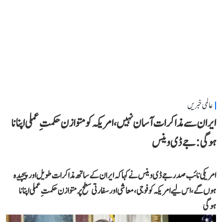
عالمی خبریں
ایران سے مذاکرات آسان نہیں، امریکہ کو متوازن حکمتِ عملی اپنانا
ہوگی: جے ڈی وینس
امریکی نائب صدر جے ڈی وینس نے کہا کہ ایران کے ساتھ مذاکرات طویل اور پیچیدہ
ہوں گے، اس لیے امریکہ کو فوجی، معاشی اور سفارتی سطح پر متوازن حکمتِ عملی اپنانا
ہوگی