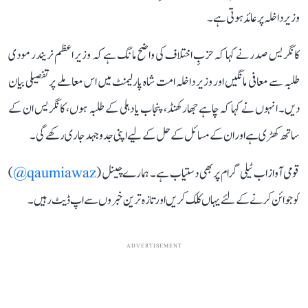
وزیر داخلہ پر عائد ہوتی ہے۔
کانگریس صدر نے کہا کہ حزبِ اختلاف کی واضح مانگ ہے کہ وزیر اعظم نریندر مودی
طلبہ سے معافی مانگیں اور وزیر داخلہ امت شاہ پارلیمنٹ میں اس معاملے پر تفصیلی بیان
دیں۔ انہوں نے کہا کہ چاہے جھارکھنڈ، پنجاب یا دہلی کے طلبہ ہوں، کانگریس ان کے
ساتھ کھڑی ہے اور ان کے مسائل کے حل کے لیے اپنی جدوجہد جاری رکھے گی۔
قومی آواز اب ٹیلی گرام پر بھی دستیاب ہے۔ ہمارے چینل (
qaumiawaz@
)
کو جوائن کرنے کے لئے یہاں کلک کریں اور تازہ ترین خبروں سے اپ ڈیٹ رہیں۔
ADVERTISEMENT