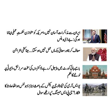
ایران سے مذاکرات آسان نہیں، امریکہ کو متوازن حکمتِ عملی اپنانا
ہوگی: جے ڈی وینس
معاف کرنا اور معافی یکساں عمل نہیں ہو سکتا... میناکشی نٹراجن
بامبے ہائی کورٹ میں ہڑتال کر رہے ڈاکٹروں کی سخت سرزنش، ڈیوٹی پر
لوٹنے کا حکم
یو ایس آرمی کی ٹیکنالوجی پریکٹس کے باعث ایئر ایمبولنس ہوا تھا حادثہ کا
شکار! ’جی پی ایس جیمنگ‘ پر اٹھے سوال