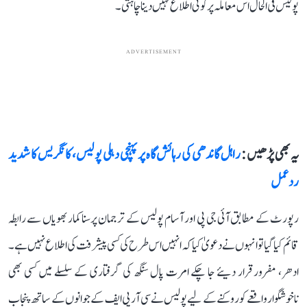
پولیس فی الحال اس معاملہ پر کوئی اطلاع نہیں دینا چاہتی۔
ADVERTISEMENT
یہ بھی پڑھیں :
راہل گاندھی کی رہائش گاہ پر پہنچی دہلی پولیس، کانگریس کا شدید
ردعمل
رپورٹ کے مطابق آئی جی پی اور آسام پولیس کے ترجمان پرسنا کمار بھویاں سے رابطہ
قائم کیا گیا تو انہوں نے دعویٰ کیا کہ انہیں اس طرح کی کسی پیشرفت کی اطلاع نہیں ہے۔
ادھر، مفرور قرار دیئے جا چکے امرت پال سنگھ کی گرفتاری کے سلسلے میں کسی بھی
ناخوشگوار واقعے کو روکنے کے لیے پولیس نے سی آر پی ایف کے جوانوں کے ساتھ پنجاب