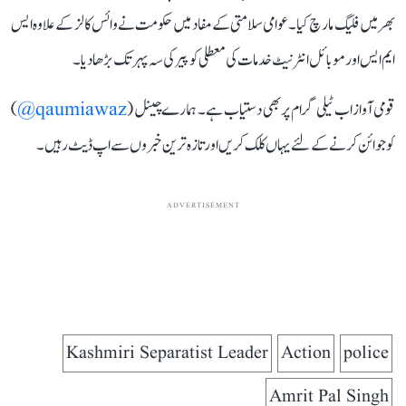
بھر میں فلیگ مارچ کیا۔ عوامی سلامتی کے مفاد میں حکومت نے وائس کالز کے علاوہ ایس
ایم ایس اور موبائل انٹرنیٹ خدمات کی معطلی کو پیر کی سہ پہر تک بڑھا دیا۔
قومی آواز اب ٹیلی گرام پر بھی دستیاب ہے۔ ہمارے چینل (
qaumiawaz@
)
کو جوائن کرنے کے لئے یہاں کلک کریں اور تازہ ترین خبروں سے اپ ڈیٹ رہیں۔
ADVERTISEMENT
Kashmiri Separatist Leader
Action
police
Amrit Pal Singh