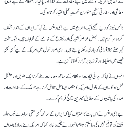
کے مطابق امریکہ کو خطے میں اپنے مفادات کے تحفظ اور پائیدار استحکام کے لیے فوجی،
معاشی اور سفارتی سطح پر متوازن حکمتِ عملی اختیار کرنا ہوگی۔
فاکس نیوز کو دیے گئے ایک انٹرویو میں جے ڈی وینس نے کہا کہ ایران کے اندر مختلف
گروہ سرگرم ہیں۔ بعض عناصر کشیدگی اور تنازع کے خاتمے کے خواہاں ہیں، جبکہ سخت
گیر حلقے محاذ آرائی کو جاری رکھنا چاہتے ہیں۔ ایسی صورتحال میں امریکہ کے لیے کسی بھی
فیصلے میں احتیاط اور توازن برقرار رکھنا ناگزیر ہے۔
انہوں نے کہا کہ ایرانی قیادت اور نظام کے ساتھ معاملات طے کرنا ایک طویل اور مشکل
عمل ہوگا۔ ان کے بقول، امریکہ کا مقصد ایسا حل تلاش کرنا ہے جو ملک کے مفادات اور
صدر کی پالیسیوں کے مطابق بہترین نتائج فراہم کرے۔
جے ڈی وینس نے اس بات کا اعتراف کیا کہ ایران کے ساتھ کسی حتمی معاہدے تک جلد
پہنچنے کی توقع نہیں کی جا سکتی، تاہم انہوں نے یقین ظاہر کیا کہ امریکہ اپنے بنیادی اہداف