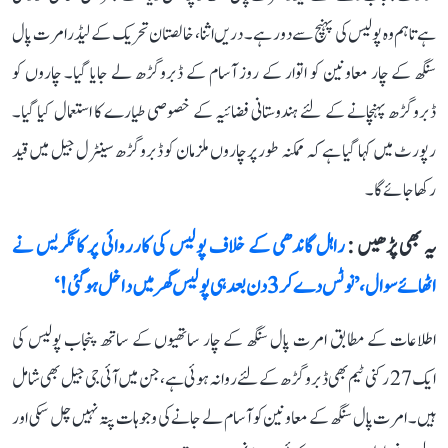
ہے تاہم وہ پولیس کی پہنچ سے دور ہے۔ دریں اثنا، خالصتان تحریک کے لیڈر امرت پال
سنگھ کے چار معاونین کو اتوار کے روز آسام کے ڈبروگڑھ لے جایا گیا۔ چاروں کو
ڈبروگڑھ پہنچانے کے لئے ہندوستانی فضائیہ کے خصوصی طیارے کا استعمال کیا گیا۔
رپورٹ میں کہا گیا ہے کہ ممکنہ طور پر چاروں ملزمان کو ڈبروگڑھ سینٹرل جیل میں قید
رکھا جائے گا۔
یہ بھی پڑھیں :
راہل گاندھی کے خلاف پولیس کی کارروائی پر کانگریس نے
اٹھائے سوال، ’نوٹس دے کر 3 دن بعد ہی پولیس گھر میں داخل ہو گئی!‘
اطلاعات کے مطابق امرت پال سنگھ کے چار ساتھیوں کے ساتھ پنجاب پولیس کی
ایک 27 رکنی ٹیم بھی ڈبروگڑھ کے لئے روانہ ہوئی ہے، جن میں آئی جی جیل بھی شامل
ہیں۔ امرت پال سنگھ کے معاونین کو آسام لے جانے کی وجوہات پتہ نہیں چل سکی اور