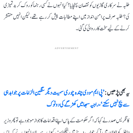
طلبہ نے سرکاری گاڑیوں کو نقصان پہنچایا؟ کیا انہوں نے کسی رہنما کو روک کر بدتمیزی
کی؟ طلبہ صرف پرامن انداز میں اپنے مطالبات پیش کر رہے تھے، لیکن انہیں منتشر
کرنے کے لیے سخت کارروائی کی گئی۔
ADVERTISEMENT
یہ بھی پڑھیں :
’پی ایم مودی چندہ چوری سمیت دیگر سنگین الزامات پر جوابدہی
سے بچ نہیں سکتے‘، راجیہ سبھا میں کھڑگے کی دو ٹوک
کانگریس صدر نے کہا کہ اگر حکومت کے پاس اپنے اقدامات کا جواز موجود ہے تو پھر وزیر
داخلہ کو ایوان میں آ کر جواب دینے میں ہچکچاہٹ کیوں ہے۔ ان انہوں نے کہ اس