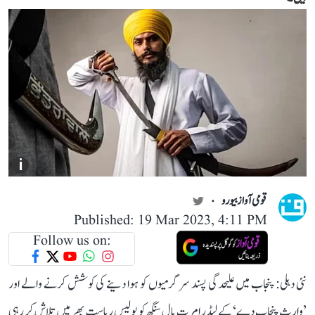
i
قومی آواز بیورو
Published: 19 Mar 2023, 4:11 PM
Follow us on:
نئی دہلی: پنجاب میں علیحدگی پسند سرگرمیوں کو ہوا دینے کی کوشش کرنے والے اور
’وارث پنجاب دے‘ کے لیڈر امرت پال سنگھ کو پولیس ریاست بھر میں تلاش کر رہی