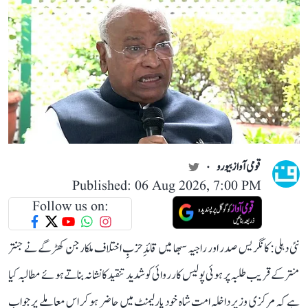
قومی آواز بیورو
Published: 06 Aug 2026, 7:00 PM
Follow us on:
نئی دہلی: کانگریس صدر اور راجیہ سبھا میں قائدِ حزبِ اختلاف ملکارجن کھڑگے نے جنتر
منتر کے قریب طلبہ پر ہوئی پولیس کارروائی کو شدید تنقید کا نشانہ بناتے ہوئے مطالبہ کیا
ہے کہ مرکزی وزیر داخلہ امت شاہ خود پارلیمنٹ میں حاضر ہو کر اس معاملے پر جواب