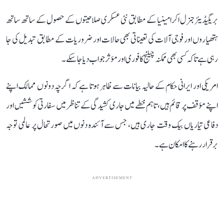
بریگیڈیئر جنرل اکرامینیا کے مطابق نئی عسکری صلاحیتوں کے حصول کے ساتھ ساتھ
ہتھیاروں اور فوجی آلات کی تعیناتی بھی حالات اور ضروریات کے مطابق تبدیل کی جا
رہی ہے تاکہ کسی بھی ممکنہ چیلنج کا فوری اور مؤثر جواب دیا جا سکے۔
امریکی اور ایرانی حکام کے حالیہ بیانات سے ظاہر ہوتا ہے کہ اگرچہ دونوں ممالک اپنے
اپنے مؤقف پر قائم ہیں، تاہم خطے میں جاری کشیدگی کے تناظر میں سفارتی کوششیں اور
دفاعی تیاریاں بیک وقت جاری ہیں، جس سے آئندہ دنوں میں صورتحال پر عالمی توجہ
برقرار رہنے کا امکان ہے۔
ADVERTISEMENT