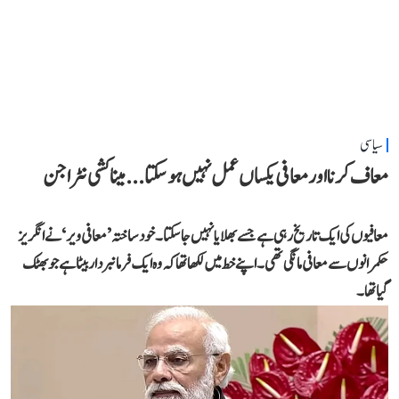
سیاسی
معاف کرنا اور معافی یکساں عمل نہیں ہو سکتا... میناکشی نٹراجن
معافیوں کی ایک تاریخ رہی ہے جسے بھلایا نہیں جا سکتا۔ خود ساختہ ’معافی ویر‘ نے انگریز
حکمرانوں سے معافی مانگی تھی۔ اپنے خط میں لکھا تھا کہ وہ ایک فرمانبردار بیٹا ہے جو بھٹک
گیا تھا۔