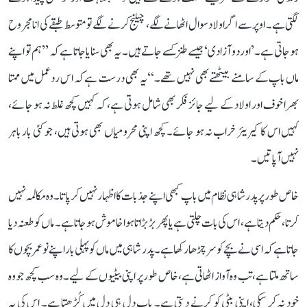
لگتی ہے۔ اوپر سے اگر اولاد سوال اٹھانے لگے، چیلنج کرنے لگے تو متوسط طبقے کی انا مجروح
ہو جاتی ہے۔’اور دو آزادی‘ جیسے طنز کسے جاتے ہیں۔ یہ بھی سنایا جاتا ہے کہ ’’ہم تو اپنے
ماں باپ کے سامنے بیٹھتے بھی نہیں تھے۔‘‘ یہ بھی درست ہے کہ اس ردعمل میں ممتا
بھرا خوف اور اولاد کے لیے جائز فکر بھی شامل ہوتی ہے، کہ کہیں کچھ غلط نہ ہو جائے،
کہیں اس کا کیریئر خراب نہ ہو جائے۔ کچھ اپنی محرومیاں بھی ہوتی ہیں، جو کئی بار باہر
نہیں آ پاتیں۔
خاص طور پر پدر شاہی نظام میں باپ کبھی اپنے جذبات کا اظہار نہیں کر پاتا۔ وہ مکالمہ نہیں
کرتا، حکم دیتا ہے، اس کی بات چلتی ہے یا پھر بڑبڑاتا ہوا خاموش ہو جاتا ہے۔ ماں کو طعنہ دیا
جاتا ہے کہ اسی نے بچے کو سر چڑھا رکھا ہے۔ پدر شاہی میں ماں کو پہلی بار اپنے نو عمر بچوں کا
ساتھ ملتا ہے، تب وہ آواز اٹھاتی ہے، خاص طور پر اپنی بیٹیوں کے لیے۔ وہ سب کچھ جو وہ
خود نہ کر سکی، اپنی بیٹی کو کرنے دیتی ہے۔ باپ دل ہی دل میں کُڑھتا ہے۔ اس کی یہ