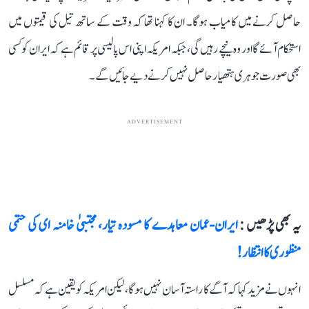
حاصل کرنے میں کامیاب ہوگا۔ ان کا کہنا تھا کہ وقت کے ساتھ تیل کی قیمتوں میں
استحکام آئے گا اور وہ نیچے رہیں گی، جبکہ امریکہ اپنی اس پالیسی پر قائم ہے کہ ایران کو کسی
بھی صورت جوہری ہتھیار حاصل نہیں کرنے دیے جائیں گے۔
ADVERTISEMENT
یہ بھی پڑھیں :
ایران-عمان معاہدے کا مسودہ تیار، مجتبیٰ خامنہ ای کی حتمی
منظوری کا انتظار!
انہوں نے مزید کہا کہ آگے کا راستہ آسان نہیں ہوگا، لیکن امریکہ کو یقین ہے کہ مسلسل