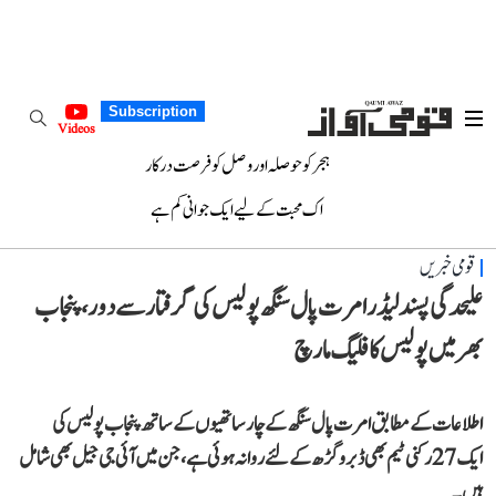
Subscription
Videos
ہجر کو حوصلہ اور وصل کو فرصت درکار
اک محبت کے لیے ایک جوانی کم ہے
قومی خبریں
علیحدگی پسند لیڈر امرت پال سنگھ پولیس کی گرفتار سے دور، پنجاب
بھر میں پولیس کا فلیگ مارچ
اطلاعات کے مطابق امرت پال سنگھ کے چار ساتھیوں کے ساتھ پنجاب پولیس کی
ایک 27 رکنی ٹیم بھی ڈبروگڑھ کے لئے روانہ ہوئی ہے، جن میں آئی جی جیل بھی شامل
ہیں۔