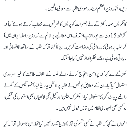
دیں، جبکہ وزیر اعظم نریندر مودی طلبہ سے معافی مانگیں۔
کانگریس صدر کھڑگے نے جمعرات کو پریس کانفرنس سے خطاب کرتے ہوئے کہا کہ
گزشتہ 15 دن سے پورا حزبِ اختلاف اس مطالبے پر قائم ہے کہ وزیر داخلہ ایوان میں آ
کر طلبہ پر ہوئی کارروائی کی وضاحت کریں۔ ان کا کہنا تھا کہ طلبہ کے ساتھ ناانصافی اور
زیادتی ہوئی ہے، جسے نظر انداز نہیں کیا جا سکتا۔
کھڑگے نے کہا کہ پرامن احتجاج کرنے والے طلبہ کے خلاف طاقت کا غیر ضروری
استعمال کیا گیا۔ ان کے مطابق پولیس نے طلبہ پر لاٹھی چارج کیا، آنسو گیس کے گولے
داغے، پیلٹ گن کا استعمال کیا، الیکٹرک بیٹن اور کیل لگی لاٹھیاں بھی استعمال کی گئیں،
جو کسی بھی جمہوری نظام میں قابل قبول نہیں ہیں۔
انہوں نے کہا کہ طلبہ نے کسی قسم کی توڑ پھوڑ یا تشدد نہیں کیا تھا۔ ان کا سوال تھا کہ کیا