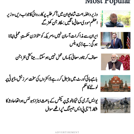
Most Popular
وزیر داخلہ امت شاہ ایوان میں آ کر طلبہ پر کارروائی کا جواب دیں، وزیر
اعظم مودی معافی مانگیں: ملکارجن کھڑگے
ایران سے مذاکرات آسان نہیں، امریکہ کو متوازن حکمتِ عملی اپنانا
ہوگی: جے ڈی وینس
معاف کرنا اور معافی یکساں عمل نہیں ہو سکتا... میناکشی نٹراجن
بامبے ہائی کورٹ میں ہڑتال کر رہے ڈاکٹروں کی سخت سرزنش، ڈیوٹی پر
لوٹنے کا حکم
یو ایس آرمی کی ٹیکنالوجی پریکٹس کے باعث ایئر ایمبولنس ہوا تھا حادثہ کا
شکار! ’جی پی ایس جیمنگ‘ پر اٹھے سوال
ADVERTISEMENT