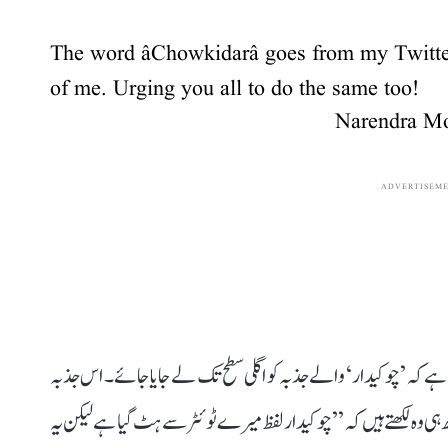
The word âChowkidarâ goes from my Twitte
of me. Urging you all to do the same too!
ADVERTISEM
 ہے کہ ’چوکیدار‘ والے جذبہ کو اگلی سطح تک لے جایا جائے۔ اس جذبہ
 ہی وہ لکھتے ہیں کہ ’’چوکیدار لفظ میرے ٹوئٹر سے ہٹ گیا ہے لیکن یہ