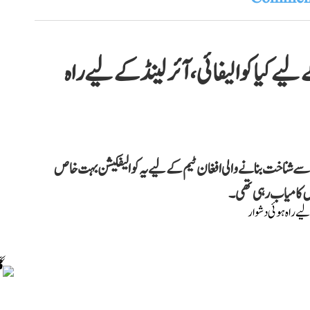
تان نے ’عالمی کپ 2027‘ کے لیے کیا کوالیفائی، آئرلینڈ کے لیے راہ
سے شناخت بنانے والی افغان ٹیم کے لیے یہ کوالیفکیشن بہت خاص
یں کامیاب رہی تھی۔