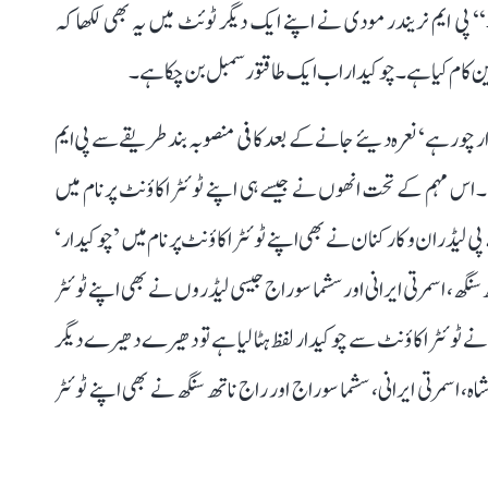
 پی ایم نریندر مودی نے اپنے ایک دیگر ٹوئٹ میں یہ بھی لکھا کہ
ن کام کیا ہے۔ چوکیدار اب ایک طاقتور سمبل بن چکا ہے۔
چور ہے‘ نعرہ دیئے جانے کے بعد کافی منصوبہ بند طریقے سے پی ایم
اس مہم کے تحت انھوں نے جیسے ہی اپنے ٹوئٹر اکاؤنٹ پر نام میں
 پی لیڈران و کارکنان نے بھی اپنے ٹوئٹر اکاؤنٹ پر نام میں ’چوکیدار‘
سنگھ، اسمرتی ایرانی اور سشما سوراج جیسی لیڈروں نے بھی اپنے ٹوئٹر
 نے ٹوئٹر اکاؤنٹ سے چوکیدار لفظ ہٹا لیا ہے تو دھیرے دھیرے دیگر
اسمرتی ایرانی، سشما سوراج اور راج ناتھ سنگھ نے بھی اپنے ٹوئٹر