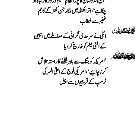
’آج ہندوستان کا پورا نظامِ تعلیم و روزگار تباہ ہو
چکا ہے‘، اتراکھنڈ میں ملکارجن کھڑگے کا جم
غفیر سے خطاب
اٹلی نے سرحدی نگرانی کے معاملے میں اسپین
کے الٹی میٹم کو خارج کر دیا
’امریکہ کو جنگ سے باہر نکلنے کا راستہ تلاش
کرنا چاہیے‘، امریکی فوج کے اعلیٰ افسر کی
ٹرمپ کے قریبیوں سے اپیل