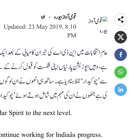
قومی آواز بیورو
Updated: 23 May 2019, 8:10
PM
عام انتخابات میں این ڈی اے کی حیران کامیابی کے بعد ای
ہے، وہیں اپوزیشن پارٹیاں اپنی شکست کو قبول کرنے کے لیے 
سے ’چوکیدار‘ لفظ ہٹا دیا ہے۔ ساتھ ہی انھوں نے ان لوگوں 
کی ہے جنھوں نے ان کی مہم میں شامل ہوتے ہوئے ’چوکیدار‘ 
 Spirit to the next level.
ntinue working for Indiaâs progress.