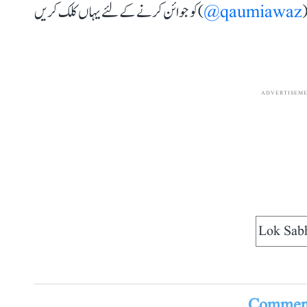
(
qaumiawaz@
) کو جوائن کرنے کے لئے یہاں کلک کریں
ADVERTISEM
Comment