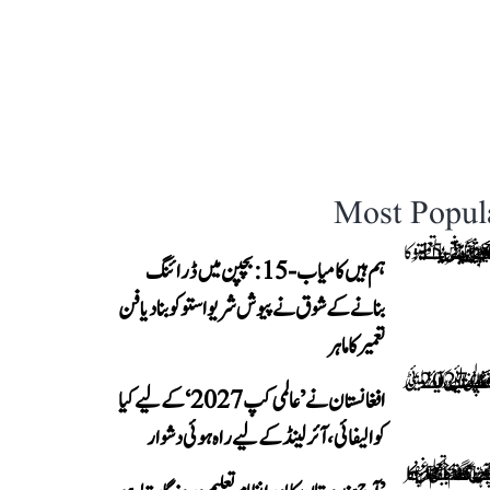
Most Popul
ہم ہیں کامیاب-15: بچپن میں ڈرائنگ
بنانے کے شوق نے پیوش شریواستو کو بنا دیا فن
تعمیر کا ماہر
افغانستان نے ’عالمی کپ 2027‘ کے لیے کیا
کوالیفائی، آئرلینڈ کے لیے راہ ہوئی دشوار