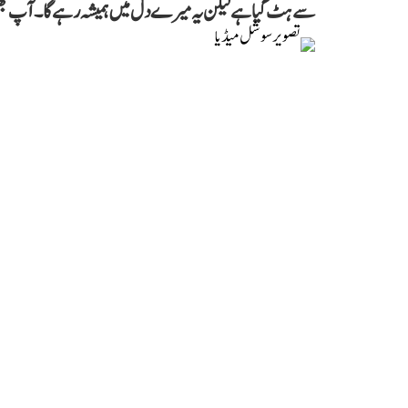
سے ہٹ گیا ہے لیکن یہ میرے دل میں ہمیشہ رہے گا۔ آپ بھی