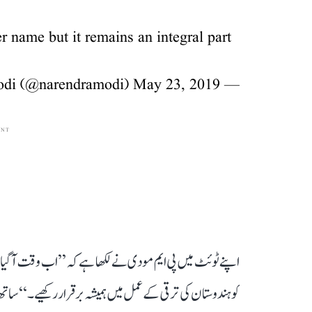
r name but it remains an integral part
May 23, 2019
— Narendra Modi (@narendramodi)
ENT
اپنے ٹوئٹ میں پی ایم مودی نے لکھا ہے کہ ’’اب وقت آ گیا
کو ہندوستان کی ترقی کے عمل میں ہمیشہ برقرار رکھیے۔‘‘ ساتھ