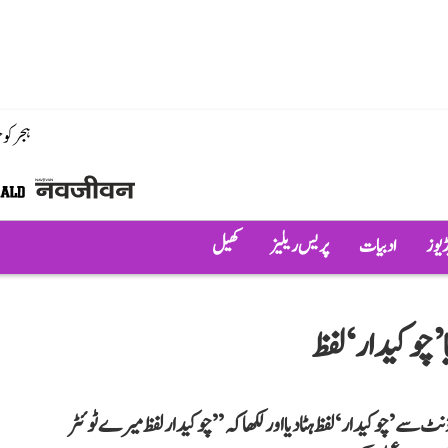
ہجر کو
ڈیوز
ادبیات
پریس ریلیز
کھیل
 ’چوکیدار‘ لفظ
نٹ سے ’چوکیدار‘ لفظ ہٹا دیا اور لکھا کہ ’’چوکیدار لفظ میرے ٹوئٹر