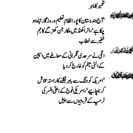
تعمیر کا ماہر
’آج ہندوستان کا پورا نظامِ تعلیم و روزگار تباہ ہو
چکا ہے‘، اتراکھنڈ میں ملکارجن کھڑگے کا جم
غفیر سے خطاب
اٹلی نے سرحدی نگرانی کے معاملے میں اسپین
کے الٹی میٹم کو خارج کر دیا
’امریکہ کو جنگ سے باہر نکلنے کا راستہ تلاش
کرنا چاہیے‘، امریکی فوج کے اعلیٰ افسر کی
ٹرمپ کے قریبیوں سے اپیل