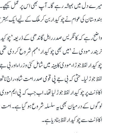
میرے دل میں ہمیشہ رہے گا۔ آپ بھی اس پر عمل کیجیے۔‘‘
ہندوستان کی عوام نے چوکیدار بن کر ملک کے لیے ایک بہتری
واضح رہے کہ کانگریس صدر راہل گاندھی کے ذریعہ ’چوکیدار 
نریندر مودی نے ’میں بھی چوکیدار‘ مہم شروع کر دی تھی۔ 
چوکیدار لفظ جوڑا، مودی کابینہ میں شامل کئی وزراء اور بی جے
لفظ جوڑ لیا۔ حتیٰ کہ بی جے پی قومی صدر امت شاہ، راج ناتھ 
اکاؤنٹ پر چوکیدار لفظ جوڑ لیا تھا۔ اب جب کہ پی ایم مودی
لوگوں کے درمیان بھی یہ سلسلہ شروع ہو گیا ہے۔ امت شاہ، 
اکاؤنٹ سے چوکیدار لفظ ہٹا دیا ہے۔