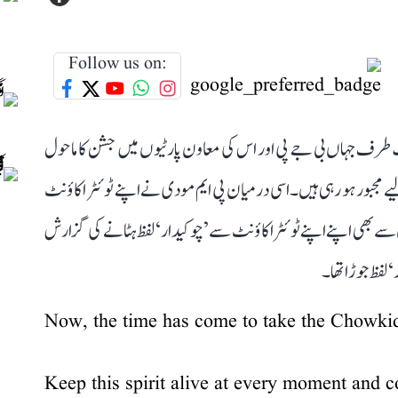
Follow us on:
ک طرف جہاں بی جے پی اور اس کی معاون پارٹیوں میں جشن کا ماحول
مجبور ہو رہی ہیں۔ اسی درمیان پی ایم مودی نے اپنے ٹوئٹر اکاؤنٹ
سے بھی اپنے اپنے ٹوئٹر اکاؤنٹ سے ’چوکیدار‘ لفظ ہٹانے کی گزارش
لفظ جوڑا تھا۔
Now, the time has come to take the Chowkidar
Keep this spirit alive at every moment and co