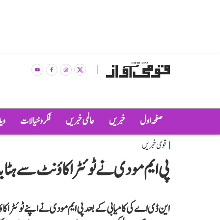
صفحہ اول
خبریں
عالمی خبریں
فکر و خیالات
وی
قومی خبریں
پی ایم مودی نے ٹوئٹر اکاؤنٹ سے ہٹایا
این ڈی اے کی کامیابی کے بعد پی ایم مودی نے اپنے ٹوئٹر اکاؤ