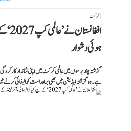
کرکٹ
افغانس
ہوئی دشوار
گزشتہ چند برسوں میں عالمی کرکٹ میں اپنی شاندار کارکردگی 
ہے۔ وہ گزشتہ ایڈیشن میں بھی براہ راست کوالیفائی کرنے م