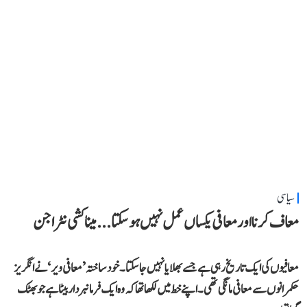
سیاسی
معاف کرنا اور معافی یکساں عمل نہیں ہو سکتا... میناکشی نٹراجن
معافیوں کی ایک تاریخ رہی ہے جسے بھلایا نہیں جا سکتا۔ خود ساختہ ’معافی ویر‘ نے انگریز
حکمرانوں سے معافی مانگی تھی۔ اپنے خط میں لکھا تھا کہ وہ ایک فرمانبردار بیٹا ہے جو بھٹک