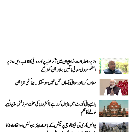
وزیر داخلہ امت شاہ ایوان میں آ کر طلبہ پر کارروائی کا جواب دیں، وزیر
اعظم مودی معافی مانگیں: ملکارجن کھڑگے
معاف کرنا اور معافی یکساں عمل نہیں ہو سکتا... میناکشی نٹراجن
بامبے ہائی کورٹ میں ہڑتال کر رہے ڈاکٹروں کی سخت سرزنش، ڈیوٹی پر
لوٹنے کا حکم
یو ایس آرمی کی ٹیکنالوجی پریکٹس کے باعث ایئر ایمبولنس ہوا تھا حادثہ کا