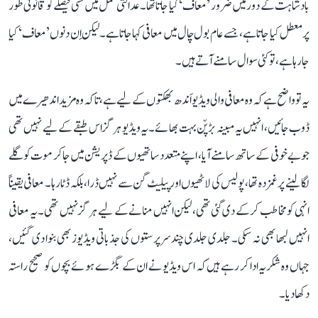
بادشاہت کے دور میں ضرور ’معاف‘ کیا جاتا تھا۔ عدالتی عمل میں کسی فیصلے کو قانونی طور
پر معطل کیا جاتا ہے، جسے عام بول چال میں معافی کہا جاتا ہے۔ لیکن اِن دنوں ’معاف‘ کیا
جا رہا ہے، تو کئی سوال سامنے آتے ہیں۔
یہ تو واضح ہے کہ وہ معافی والی ویڈیو اَندھ بھکتوں کے لیے ہے، تاکہ وہ مزید اندھیرے میں
ڈوب جائیں، انہیں یہ مبینہ بڑپّن بہت بھائے۔ یہ ویڈیو ہرگز اس طبقے کے لیے نہیں تھی
جو بے خوفی کے ساتھ سامنے آیا، اپنے متعدد ساتھیوں کے ڈپریشن میں جا کر موت کو گلے
لگا لینے پر غمزدہ تھا، پولیس کی لاٹھیوں اور پیلیٹ گن سے نہیں ڈرا، بلکہ ڈٹا رہا۔ معافی یقیناً
انہی کو مخاطب کر کے دی گئی تھی، لیکن انہیں منانے کے لیے ہرگز نہیں تھی۔ یہ معافی
انہیں لبھا بھی نہ سکی۔ جلدی جلدی چند سرپرستوں کی جذباتی ویڈیوز بھی بنوا دی گئیں،
جہاں وہ شکریہ ادا کر رہے ہیں کہ اس ویڈیو نے ان کے بگڑے ہوئے بچوں کو صحیح راستہ
دکھا دیا۔