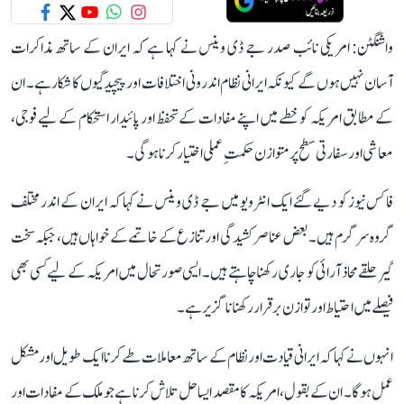
واشنگٹن: امریکی نائب صدر جے ڈی وینس نے کہا ہے کہ ایران کے ساتھ مذاکرات
آسان نہیں ہوں گے کیونکہ ایرانی نظام اندرونی اختلافات اور پیچیدگیوں کا شکار ہے۔ ان
کے مطابق امریکہ کو خطے میں اپنے مفادات کے تحفظ اور پائیدار استحکام کے لیے فوجی،
معاشی اور سفارتی سطح پر متوازن حکمتِ عملی اختیار کرنا ہوگی۔
فاکس نیوز کو دیے گئے ایک انٹرویو میں جے ڈی وینس نے کہا کہ ایران کے اندر مختلف
گروہ سرگرم ہیں۔ بعض عناصر کشیدگی اور تنازع کے خاتمے کے خواہاں ہیں، جبکہ سخت
گیر حلقے محاذ آرائی کو جاری رکھنا چاہتے ہیں۔ ایسی صورتحال میں امریکہ کے لیے کسی بھی
فیصلے میں احتیاط اور توازن برقرار رکھنا ناگزیر ہے۔
انہوں نے کہا کہ ایرانی قیادت اور نظام کے ساتھ معاملات طے کرنا ایک طویل اور مشکل
عمل ہوگا۔ ان کے بقول، امریکہ کا مقصد ایسا حل تلاش کرنا ہے جو ملک کے مفادات اور