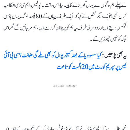
نے پہلے ہم لوگوں سے یہاں گھر بنانے کا پیسہ لیا، اس وقت یہ پولیس، ایم سی ڈی انتظامیہ
کہاں تھی؟ ایک دیگر شخص نے کہا کہ ایک طرف یہاں کے 80 فیصد لوگ یہاں ہاؤس
ٹیکس دیتے ہیں اور دوسری طرف یہ ہم کو پریشان کر رہے ہیں، ہم مر جائیں گے مگر اس
جگہ کو نہیں چھوڑیں گے۔
یہ بھی پڑھیں :
کیا سسودیا کے بعد کیجریوال کو بھی ملے گی ضمانت؟ سی بی آئی
کیس پر سپریم کورٹ میں 20 اگست کو سماعت
ADVERTISEMENT
غور طلب ہے کہ ایم سی ڈی نے ایک عوامی نوٹس جاری کر کے تین دن کے اندر اس