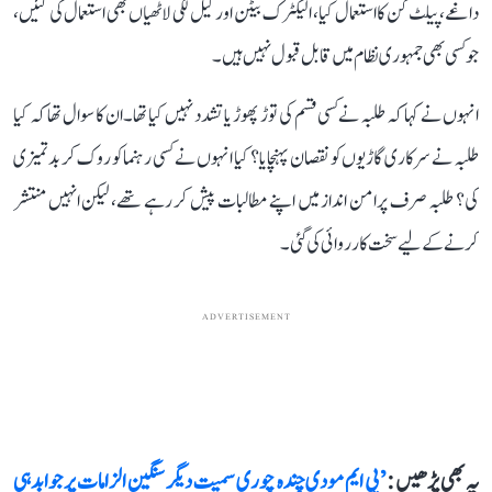
داغے، پیلٹ گن کا استعمال کیا، الیکٹرک بیٹن اور کیل لگی لاٹھیاں بھی استعمال کی گئیں،
جو کسی بھی جمہوری نظام میں قابل قبول نہیں ہیں۔
انہوں نے کہا کہ طلبہ نے کسی قسم کی توڑ پھوڑ یا تشدد نہیں کیا تھا۔ ان کا سوال تھا کہ کیا
طلبہ نے سرکاری گاڑیوں کو نقصان پہنچایا؟ کیا انہوں نے کسی رہنما کو روک کر بدتمیزی
کی؟ طلبہ صرف پرامن انداز میں اپنے مطالبات پیش کر رہے تھے، لیکن انہیں منتشر
کرنے کے لیے سخت کارروائی کی گئی۔
ADVERTISEMENT
یہ بھی پڑھیں :
’پی ایم مودی چندہ چوری سمیت دیگر سنگین الزامات پر جوابدہی