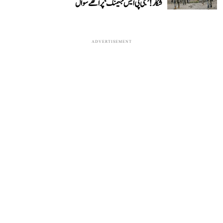
شکار! ’جی پی ایس جیمنگ‘ پر اٹھے سوال
ADVERTISEMENT