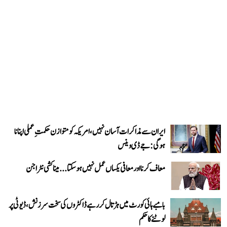
ایران سے مذاکرات آسان نہیں، امریکہ کو متوازن حکمتِ عملی اپنانا
ہوگی: جے ڈی وینس
معاف کرنا اور معافی یکساں عمل نہیں ہو سکتا... میناکشی نٹراجن
بامبے ہائی کورٹ میں ہڑتال کر رہے ڈاکٹروں کی سخت سرزنش، ڈیوٹی پر
لوٹنے کا حکم