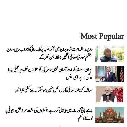
Most Popular
وزیر داخلہ امت شاہ ایوان میں آ کر طلبہ پر کارروائی کا جواب دیں، وزیر
اعظم مودی معافی مانگیں: ملکارجن کھڑگے
ایران سے مذاکرات آسان نہیں، امریکہ کو متوازن حکمتِ عملی اپنانا
ہوگی: جے ڈی وینس
معاف کرنا اور معافی یکساں عمل نہیں ہو سکتا... میناکشی نٹراجن
بامبے ہائی کورٹ میں ہڑتال کر رہے ڈاکٹروں کی سخت سرزنش، ڈیوٹی پر
لوٹنے کا حکم