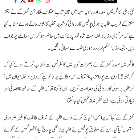
نئی دہلی: کانگریس صدر اور راجیہ سبھا میں قائدِ حزبِ اختلاف ملکارجن کھڑگے نے جنتر
منتر کے قریب طلبہ پر ہوئی پولیس کارروائی کو شدید تنقید کا نشانہ بناتے ہوئے مطالبہ کیا
ہے کہ مرکزی وزیر داخلہ امت شاہ خود پارلیمنٹ میں حاضر ہو کر اس معاملے پر جواب
دیں، جبکہ وزیر اعظم نریندر مودی طلبہ سے معافی مانگیں۔
کانگریس صدر کھڑگے نے جمعرات کو پریس کانفرنس سے خطاب کرتے ہوئے کہا کہ
گزشتہ 15 دن سے پورا حزبِ اختلاف اس مطالبے پر قائم ہے کہ وزیر داخلہ ایوان میں آ
کر طلبہ پر ہوئی کارروائی کی وضاحت کریں۔ ان کا کہنا تھا کہ طلبہ کے ساتھ ناانصافی اور
زیادتی ہوئی ہے، جسے نظر انداز نہیں کیا جا سکتا۔
کھڑگے نے کہا کہ پرامن احتجاج کرنے والے طلبہ کے خلاف طاقت کا غیر ضروری
استعمال کیا گیا۔ ان کے مطابق پولیس نے طلبہ پر لاٹھی چارج کیا، آنسو گیس کے گولے