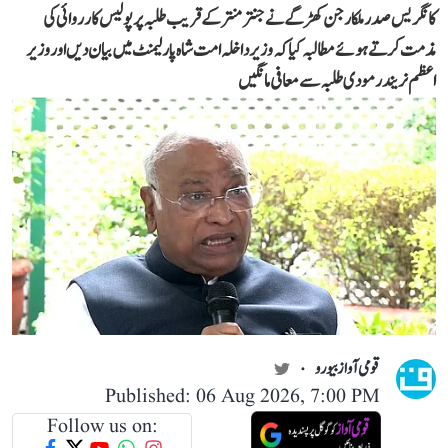
کانگریس صدر ملکارجن کھڑگے نے جنتر منتر کے قریب طلبہ پر پولیس کارروائی کی
مذمت کرتے ہوئے مطالبہ کیا کہ وزیر داخلہ امت شاہ پارلیمنٹ میں بیان دیں اور وزیر
اعظم نریندر مودی طلبہ سے معافی مانگیں
قومی آواز بیورو
Published: 06 Aug 2026, 7:00 PM
Follow us on: