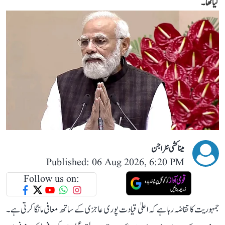
گیا تھا۔
میناکشی نٹراجن
Published: 06 Aug 2026, 6:20 PM
Follow us on:
جمہوریت کا تقاضہ رہا ہے کہ اعلیٰ قیادت پوری عاجزی کے ساتھ معافی مانگا کرتی ہے۔