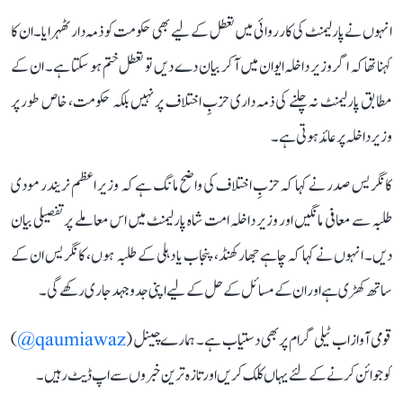
انہوں نے پارلیمنٹ کی کارروائی میں تعطل کے لیے بھی حکومت کو ذمہ دار ٹھہرایا۔ ان کا
کہنا تھا کہ اگر وزیر داخلہ ایوان میں آ کر بیان دے دیں تو تعطل ختم ہو سکتا ہے۔ ان کے
مطابق پارلیمنٹ نہ چلنے کی ذمہ داری حزبِ اختلاف پر نہیں بلکہ حکومت، خاص طور پر
وزیر داخلہ پر عائد ہوتی ہے۔
کانگریس صدر نے کہا کہ حزبِ اختلاف کی واضح مانگ ہے کہ وزیر اعظم نریندر مودی
طلبہ سے معافی مانگیں اور وزیر داخلہ امت شاہ پارلیمنٹ میں اس معاملے پر تفصیلی بیان
دیں۔ انہوں نے کہا کہ چاہے جھارکھنڈ، پنجاب یا دہلی کے طلبہ ہوں، کانگریس ان کے
ساتھ کھڑی ہے اور ان کے مسائل کے حل کے لیے اپنی جدوجہد جاری رکھے گی۔
قومی آواز اب ٹیلی گرام پر بھی دستیاب ہے۔ ہمارے چینل (
qaumiawaz@
)
کو جوائن کرنے کے لئے یہاں کلک کریں اور تازہ ترین خبروں سے اپ ڈیٹ رہیں۔