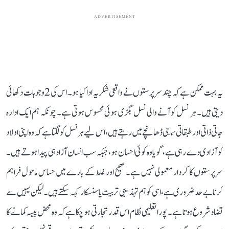
ADVERTISEMENT
یہ بہت ممکن ہے کہ چند سرپرستوں نے واقعی شکریہ ادا کیا ہو۔ اس کی 2 وجوہات دکھائی
دیتی ہیں۔ ہر نسل کو آنے والی نسل بگڑی ہوئی محسوس ہوتی ہے۔ چونکہ ہم ایک ادارہ
جاتی ذاتی اور طبقاتی سماجی ڈھانچے میں رہتے ہیں، اس لیے ہر نسل کو لگتا ہے کہ وہ اپنی اولاد
کو آزادی دے رہی ہے، گویا وہ کوئی احسان ہو، جبکہ سب انسان آزاد ہی پیدا ہوتے ہیں۔
سرپرستوں کا کردار معمولی نہیں ہے۔ صحیح اور غلط کے بارے میں حساس ماحول فراہم
کرنا بے حد ضروری ہے، اسی کو ہم تہذیبی تربیت یا سنسکار کہہ سکتے ہیں۔ لیکن یہیں سے
تضاد شروع ہوتا ہے۔ پورا تعلیمی نظام اس قدر تجارتی ہو چکا ہے کہ وہ محض پیسہ کمانے کا