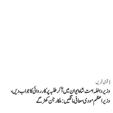
قومی خبریں
وزیر داخلہ امت شاہ ایوان میں آ کر طلبہ پر کارروائی کا جواب دیں،
وزیر اعظم مودی معافی مانگیں: ملکارجن کھڑگے