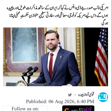
امریکی نائب صدر جے ڈی وینس نے کہا کہ ایران کے ساتھ مذاکرات طویل اور پیچیدہ
ہوں گے، اس لیے امریکہ کو فوجی، معاشی اور سفارتی سطح پر متوازن حکمتِ عملی اپنانا
ہوگی
قومی آواز بیورو
Published: 06 Aug 2026, 6:40 PM
Follow us on: