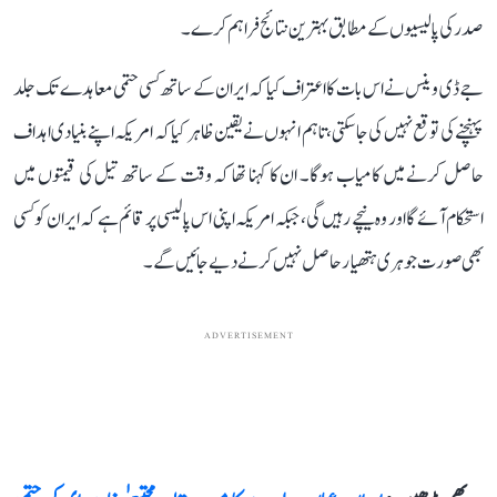
صدر کی پالیسیوں کے مطابق بہترین نتائج فراہم کرے۔
جے ڈی وینس نے اس بات کا اعتراف کیا کہ ایران کے ساتھ کسی حتمی معاہدے تک جلد
پہنچنے کی توقع نہیں کی جا سکتی، تاہم انہوں نے یقین ظاہر کیا کہ امریکہ اپنے بنیادی اہداف
حاصل کرنے میں کامیاب ہوگا۔ ان کا کہنا تھا کہ وقت کے ساتھ تیل کی قیمتوں میں
استحکام آئے گا اور وہ نیچے رہیں گی، جبکہ امریکہ اپنی اس پالیسی پر قائم ہے کہ ایران کو کسی
بھی صورت جوہری ہتھیار حاصل نہیں کرنے دیے جائیں گے۔
ADVERTISEMENT