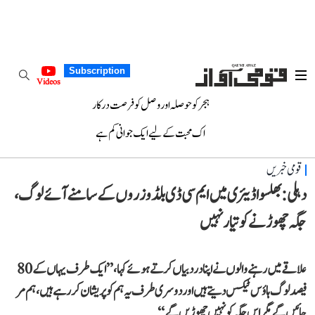
Subscription
Videos
ہجر کو حوصلہ اور وصل کو فرصت درکار
اک محبت کے لیے ایک جوانی کم ہے
قومی خبریں
دہلی: بھلسوا ڈیئری میں ایم سی ڈی بلڈوزروں کے سامنے آئے لوگ،
جگہ چھوڑنے کو تیار نہیں
علاقے میں رہنے والوں نے اپنا درد بیاں کرتے ہوئے کہا، ’’ایک طرف یہاں کے 80
فیصد لوگ ہاؤس ٹیکس دیتے ہیں اور دوسری طرف یہ ہم کو پریشان کر رہے ہیں، ہم مر
جائیں گے مگر اس جگہ کو نہیں چھوڑیں گے‘‘