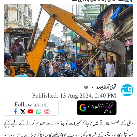
i
قومی آواز بیورو
Published: 13 Aug 2024, 2:40 PM
Follow us on:
دہلی کے بھلسوا علاقے میں ناجائز تعمیرات کو بلڈوزر سے منہدم کرنے کے لیے پہنچے
میونسپل کارپوریشن کے افسران کو زبردست عوامی غصے کا سامنا کرنا پڑا ہے۔ اس دوران