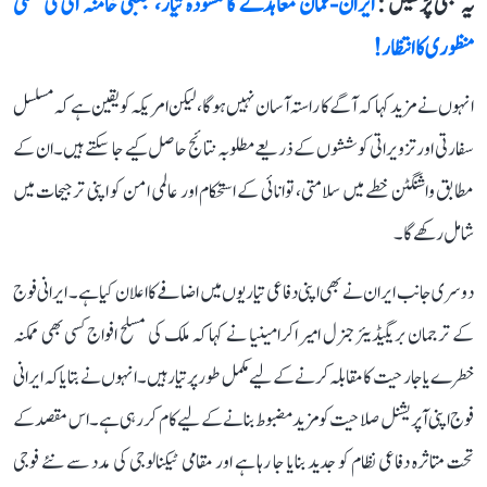
یہ بھی پڑھیں :
ایران-عمان معاہدے کا مسودہ تیار، مجتبیٰ خامنہ ای کی حتمی
منظوری کا انتظار!
انہوں نے مزید کہا کہ آگے کا راستہ آسان نہیں ہوگا، لیکن امریکہ کو یقین ہے کہ مسلسل
سفارتی اور تزویراتی کوششوں کے ذریعے مطلوبہ نتائج حاصل کیے جا سکتے ہیں۔ ان کے
مطابق واشنگٹن خطے میں سلامتی، توانائی کے استحکام اور عالمی امن کو اپنی ترجیحات میں
شامل رکھے گا۔
دوسری جانب ایران نے بھی اپنی دفاعی تیاریوں میں اضافے کا اعلان کیا ہے۔ ایرانی فوج
کے ترجمان بریگیڈیئر جنرل امیر اکرامینیا نے کہا کہ ملک کی مسلح افواج کسی بھی ممکنہ
خطرے یا جارحیت کا مقابلہ کرنے کے لیے مکمل طور پر تیار ہیں۔ انہوں نے بتایا کہ ایرانی
فوج اپنی آپریشنل صلاحیت کو مزید مضبوط بنانے کے لیے کام کر رہی ہے۔ اس مقصد کے
تحت متاثرہ دفاعی نظام کو جدید بنایا جا رہا ہے اور مقامی ٹیکنالوجی کی مدد سے نئے فوجی