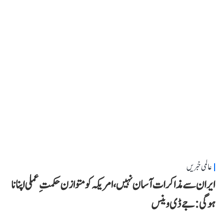
عالمی خبریں
ایران سے مذاکرات آسان نہیں، امریکہ کو متوازن حکمتِ عملی اپنانا
ہوگی: جے ڈی وینس