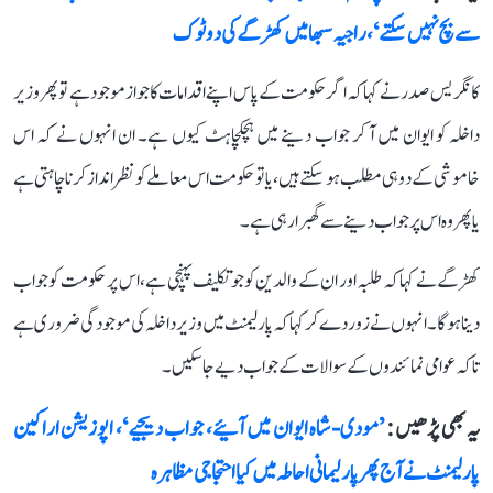
سے بچ نہیں سکتے‘، راجیہ سبھا میں کھڑگے کی دو ٹوک
کانگریس صدر نے کہا کہ اگر حکومت کے پاس اپنے اقدامات کا جواز موجود ہے تو پھر وزیر
داخلہ کو ایوان میں آ کر جواب دینے میں ہچکچاہٹ کیوں ہے۔ ان انہوں نے کہ اس
خاموشی کے دو ہی مطلب ہو سکتے ہیں، یا تو حکومت اس معاملے کو نظر انداز کرنا چاہتی ہے
یا پھر وہ اس پر جواب دینے سے گھبرا رہی ہے۔
کھڑگے نے کہا کہ طلبہ اور ان کے والدین کو جو تکلیف پہنچی ہے، اس پر حکومت کو جواب
دینا ہوگا۔ انہوں نے زور دے کر کہا کہ پارلیمنٹ میں وزیر داخلہ کی موجودگی ضروری ہے
تاکہ عوامی نمائندوں کے سوالات کے جواب دیے جا سکیں۔
یہ بھی پڑھیں :
’مودی-شاہ ایوان میں آئیے، جواب دیجیے‘، اپوزیشن اراکین
پارلیمنٹ نے آج پھر پارلیمانی احاطہ میں کیا احتجاجی مظاہرہ