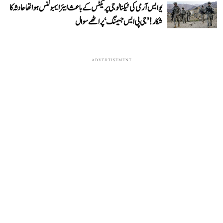
یو ایس آرمی کی ٹیکنالوجی پریکٹس کے باعث ایئر ایمبولنس ہوا تھا حادثہ کا
شکار! ’جی پی ایس جیمنگ‘ پر اٹھے سوال
ADVERTISEMENT