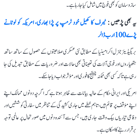
سازوسامان کو بھی فوج میں شامل کیا جا رہا ہے۔
یہ بھی پڑھیں :
ٹیرف کا کھیل خود ٹرمپ پر پڑا بھاری، امریکہ کو لوٹانے
پڑے 100 ارب ڈالر
بریگیڈیئر جنرل اکرامینیا کے مطابق نئی عسکری صلاحیتوں کے حصول کے ساتھ ساتھ
ہتھیاروں اور فوجی آلات کی تعیناتی بھی حالات اور ضروریات کے مطابق تبدیل کی جا
رہی ہے تاکہ کسی بھی ممکنہ چیلنج کا فوری اور مؤثر جواب دیا جا سکے۔
امریکی اور ایرانی حکام کے حالیہ بیانات سے ظاہر ہوتا ہے کہ اگرچہ دونوں ممالک اپنے
اپنے مؤقف پر قائم ہیں، تاہم خطے میں جاری کشیدگی کے تناظر میں سفارتی کوششیں اور
دفاعی تیاریاں بیک وقت جاری ہیں، جس سے آئندہ دنوں میں صورتحال پر عالمی توجہ
برقرار رہنے کا امکان ہے۔