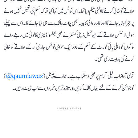
علاقے کو خالی کرنے کا الٹی میٹم دیا تھا۔ اس نوٹس میں کہا گیا تھا کہ حکم کی تعمیل نہیں ہونے
پر جبراً ہٹایا جائے گا اور کارروائی کا پیسہ بھی پلاٹ مالک سے ہی لیا جائے گا۔ اس سے پہلے
سول لائنس علاقے کے میونسپل ڈپٹی کمشنر نے بھی بھلسوا ڈیئری کالونی میں رہنے والے
لوگوں کو دہلی ہائی کورٹ کے حکم کے بعد ایک عوامی نوٹس جاری کر کے علاقے کو خالی
کرنے کی ہدایت دی تھی۔
قومی آواز اب ٹیلی گرام پر بھی دستیاب ہے۔ ہمارے چینل (
qaumiawaz@
)
کو جوائن کرنے کے لئے یہاں کلک کریں اور تازہ ترین خبروں سے اپ ڈیٹ رہیں۔
ADVERTISEMENT