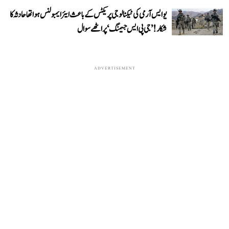
یو ایس آرمی کی ٹیکنالوجی پریکٹس کے باعث ایئر ایمبولنس ہوا تھا حادثہ کا
شکار! ’جی پی ایس جیمنگ‘ پر اٹھے سوال
ADVERTISEMENT