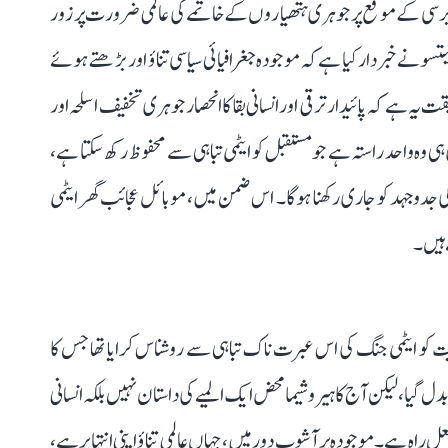
اور ناگاساکی پر ہونے والے ایٹمی حملوں کی 81ویں برسی کے موقع پر جوہری ہتھیاروں کے خاتمے کی عالمی ضرورت پر زور
امیتسو نے خبردار کیا ہے کہ موجودہ جغرافیائی سیاسی تناؤ اور بڑھتے ہوئے
 ہے کہ پائیدار ترقی اور انسانی بقا کا انحصار جوہری تخفیف اسلحہ اور
 وہ واحد راستہ ہے جو مستقبل کو ایٹمی تباہی سے محفوظ رکھ سکتا ہے،
 کی جدوجہد کو جاری رکھنا ہوگا۔ اس ضمن میں، موبائل عجائب گھر ایٹمی
 ہیں۔
 انسانیت کو ایٹمی جنگ کی اس عبرت ناک تباہی سے روشناس کرایا تھا جس کا
دل گیا، لیکن آج کا ہیروشیما محض ایک المیے کی داستان نہیں بلکہ انسانی
ِ راہ ہے۔ موجودہ پرآشوب دور میں، جہاں عالمی تناؤ اپنی انتہا پر ہے،