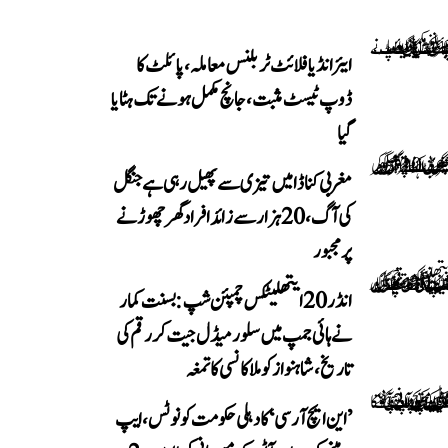
ایئر انڈیا فلائٹ ٹربلنس معاملہ، پائلٹ کا
ڈوپ ٹیسٹ مثبت، جانچ مکمل ہونے تک ہٹایا
گیا
مغربی کناڈا میں تیزی سے پھیل رہی ہے جنگل
کی آگ، 20 ہزار سے زائد افراد گھر چھوڑنے
پر مجبور
انڈر 20 ایتھلیٹکس چمپئن شپ: بسنت کمار
نے ہائی جمپ میں سلور میڈل جیت کر رقم کی
تاریخ، شاہنواز کو ملا کانسی کا تمغہ
’این ایچ آر سی‘ کا دہلی حکومت کو نوٹس، ایپ