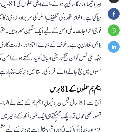
ہیروشیما 
دیا گیا ہے۔ اقوامِ متحدہ کی تخفیفِ اسلحہ کی سربراہ، ازومی ناک
فوجی اخراجات عالمی امن کے لیے ایک سنگین خطرہ ہیں۔ حقیقت یہ
باہمی تعاون پر ہے۔ خوف کے بجائے اعتماد اور سفارت کاری ہی
جبکہ نئی نسل کو ان تلخ تاریخی اسباق کو یاد رکھتے ہوئے امن
حملوں میں بچ جانے والے افراد کی داستانیں دنیا تک پہنچا رہے
ایٹم بم حملوں کے 81 برس
آج سے 81 سال قبل ہیروشیما پر ایٹم بم کے حملے نے
تصور بھی محال تھا۔ پلک جھپکتے ہی ایک شہر راکھ کے ڈھیر میں ب
عزم اور بحالی کی ایک ایسی روشن مثال ہے جو دنیا کے لیے مشعل