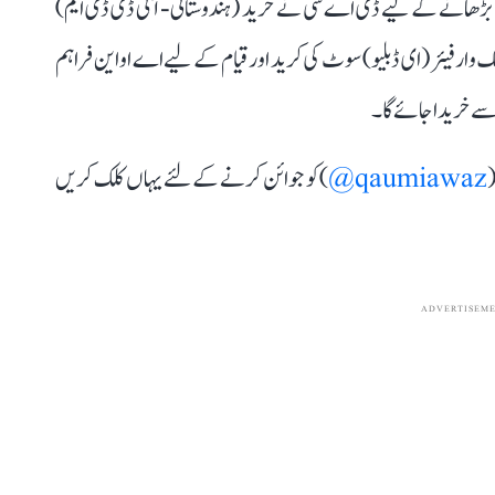
حیت بڑھانے کے لیے ڈی اے سی نے خرید (ہندوستانی-آئی ڈی ڈی ایم)
5 ہیلی کاپٹرس پر الیکٹرانک وارفیئر (ای ڈبلیو) سوٹ کی کرید اور قیام کے لیے اے او این فراہم
سے خریدا جائے گا۔
(
qaumiawaz@
) کو جوائن کرنے کے لئے یہاں کلک کریں
ADVERTISEM