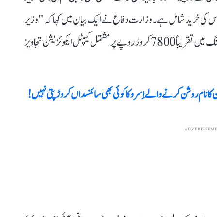
 بحریہ کے اسلحہ ایم ایچ-60 آر ہیلی کاپٹرس کی خرید شامل ہے۔ وزارت دفاع نے ایک بیان میں کہا کہ "وزیر
دفاع راجناتھ سنگھ کی صدارت میں منعقد ڈی اے سی کی میٹنگ میں تقریباً 7800 کروڑ روپے پر مشتمل کیپٹل ایکوئزیشن تجاویز
ADVERTISEM