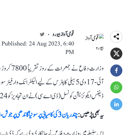
قومی آواز بیورو
Published: 24 Aug 2023, 6:40
PM
وزارت دفا
آئی-17 وی 5 ہیلی کاپٹرس کے لیے الیکٹرانک و
ڈیفنس ایکوئزیشن کونسل (ڈی اے سی) نے ان تجاویز کو 24 اگست کے روز منظوری دی۔
یہ بھی پڑھیں :
چندریان 3 کی کامیابی پر سونیا گاندھی پرجوش، اسرو کے سربراہ کو خط لکھ کر پیش کی مبارک باد
اس سلسلے میں وزارت دفاع نے جانکاری دی ہے کہ ڈی اے سی