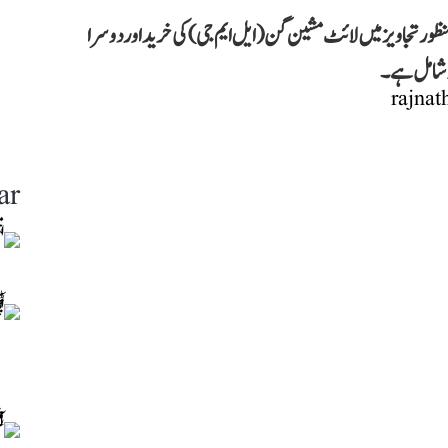
 تجاویز میں لائٹ مشین گن (ایل ایم جی) کی خرید اور دوسرا
ar