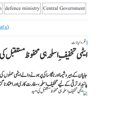
h
defence ministry
Central Government
(s)
فکر و خیالات
ایٹمی تخفیفِ اسلحہ ہی محفوظ مستقبل کی
جاپان کے ہیروشیما اور ناگاساکی پر ہونے والے ایٹمی حملوں کی برس
پائیدار ترقی کے لیے تخفیفِ اسلحہ، سفارت کاری اور اعتماد ناگز