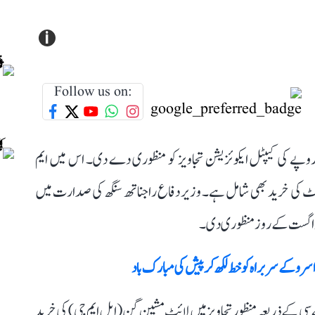
i
Follow us on:
ع نے جمعرات کے روز تقریباً 7800 کروڑ روپے کی کیپٹل ایکوئزیشن تجاویز کو منظوری دے دی۔ اس میں ایم
ارفیئر سوٹ کی خرید بھی شامل ہے۔ وزیر دفاع راجناتھ سنگھ کی صدارت میں
 کے ذریعہ منظور تجاویز میں لائٹ مشین گن (ایل ایم جی) کی خرید