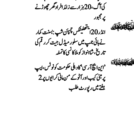
کی آگ، 20 ہزار سے زائد افراد گھر چھوڑنے
پر مجبور
انڈر 20 ایتھلیٹکس چمپئن شپ: بسنت کمار
نے ہائی جمپ میں سلور میڈل جیت کر رقم کی
تاریخ، شاہنواز کو ملا کانسی کا تمغہ
’این ایچ آر سی‘ کا دہلی حکومت کو نوٹس، ایپ
پر مبنی کیب اور آٹو کے من مانی کرایوں پر 2
ہفتے میں رپورٹ طلب