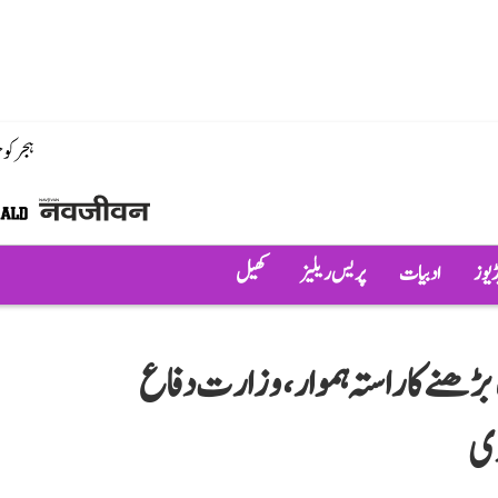
ہجر کو
ڈیوز
ادبیات
پریس ریلیز
کھیل
ھنے کا راستہ ہموار، وزارت دفاع