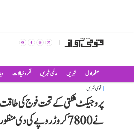
صفحہ اول
خبریں
عالمی خبریں
فکر و خیالات
وی
قومی خبریں
پروجیکٹ شکتی کے تحت فوج کی طاقت بڑ
نے 7800 کروڑ روپے کی دی منظوری