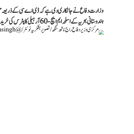
وزارت دفاع نے جانکاری دی ہے کہ ڈی اے سی کے ذریعہ منظور
ہندوستانی بحریہ کے اسلحہ ایم ایچ-60 آر ہیلی کاپٹرس کی خرید شامل ہے۔