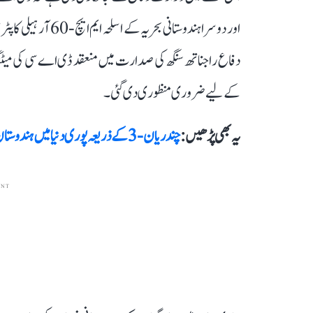
اور دوسرا ہندوستانی
کے لیے ضروری منظوری دی گئی۔
یہ بھی پڑھیں :
چندریان-3 کے ذریعہ پوری دنیا میں ہندوستان کا نام روشن کرنے والے اِسرو کا کوئی بھی سائنسداں کروڑپتی نہیں!
ENT