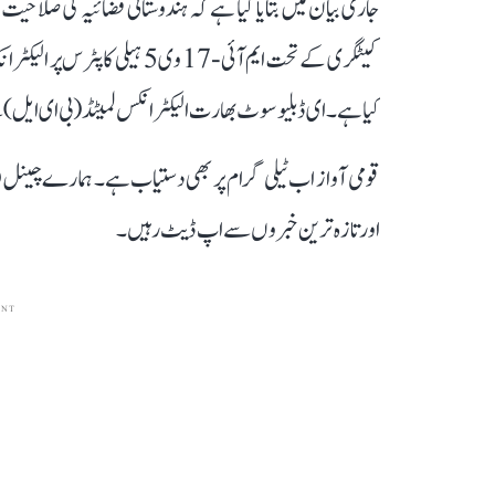
جاری بیان میں بتایا گیا ہے کہ ہندوستانی فضائیہ کی صلا
کیٹگری کے تحت ایم آئی-17 وی 
کیا ہے۔ ای ڈبلیو سوٹ بھارت الیکٹرانکس لمیٹڈ (بی ای ایل) 
قومی آواز اب ٹیلی گرام پر بھی دستیاب ہے۔ ہمارے چینل 
اور تازہ ترین خبروں سے اپ ڈیٹ رہیں۔
ENT