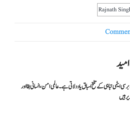
Rajnath Sing
Comment
 امید
ی ایٹمی تباہی کے تلخ اسباق یاد دلاتی ہے۔ عالمی امن، انسانی بقا اور
یر ہیں