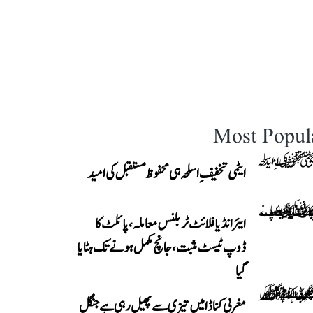
Most Popul
ایٹمی تخفیفِ اسلحہ ہی محفوظ مستقبل کی امید
ایئر انڈیا فلائٹ ٹربلنس معاملہ، پائلٹ کا
ڈوپ ٹیسٹ مثبت، جانچ مکمل ہونے تک ہٹایا
گیا
مغربی کناڈا میں تیزی سے پھیل رہی ہے جنگل