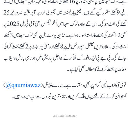
ہے۔ لوک سبھا میں آپریشن سندور پر 16 گھنٹے کی بحث ہوگی، جبکہ راجیہ سبھا میں اس کے
لیے 9 گھنٹے مقرر کیے گئے ہیں۔ یعنی پارلیمنٹ میں مجموعی طور پر ’آپریشن سندور‘ پر 25
گھنٹے کی بحث ہوگی۔ اس کے علاوہ لوک سبھا میں انکم ٹیکس یعنی آئی ٹی بل 2025 پر
بھی 12 گھنٹہ کی بحث کا راستہ ہموار ہوا ہے۔ انڈین پوسٹ بل پر بھی لوک سبھا میں 3 گھنٹے
بحث ہوگی۔ علاوہ ازیں نیشنل اسپورٹس بل پر 8 گھنٹے اور منی پور بجٹ پر 2 گھنٹے بحث کرائی
جائے گی۔ بی جے پی لیڈر انوراگ ٹھاکر نے ہماچل پردیش میں ہو رہی بارش و سیلاب
معاملہ پر بحث کرانے کا مطالبہ بھی کیا ہے۔
قومی آواز اب ٹیلی گرام پر بھی دستیاب ہے۔ ہمارے چینل (
qaumiawaz@
)
کو جوائن کرنے کے لئے یہاں کلک کریں اور تازہ ترین خبروں سے اپ ڈیٹ رہیں۔
ADVERTISEMENT