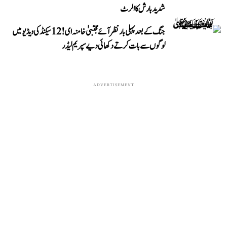
شدید بارش کا الرٹ
جنگ کے بعد پہلی بار نظر آئے مجتبیٰ خامنہ ای! 12 سیکنڈ کی ویڈیو میں
لوگوں سے بات کرتے دکھائی دیے سپریم لیڈر
ADVERTISEMENT