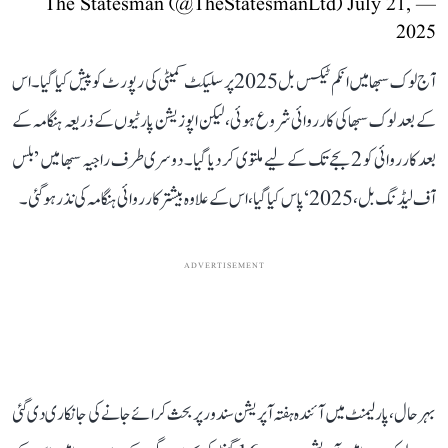
July 21,
— The Statesman (@TheStatesmanLtd)
2025
آج لوک سبھا میں انکم ٹیکس بل 2025 پر سلیکٹ کمیٹی کی رپورٹ کو پیش کیا گیا۔ اس
کے بعد لوک سبھا کی کارروائی شروع ہوئی، لیکن اپوزیشن پارٹیوں کے ذریعہ ہنگامہ کے
بعد کارروائی کو 2 بجے تک کے لیے ملتوی کر دیا گیا۔ دوسری طرف راجیہ سبھا میں ’بلس
آف لیڈنگ بل، 2025‘ پاس کیا گیا، اس کے علاوہ بیشتر کارروائی ہنگامہ کی نذر ہو گئی۔
ADVERTISEMENT
بہرحال، پارلیمنٹ میں آئندہ ہفتہ آپریشن سندور پر بحث کرائے جانے کی جانکاری دی گئی