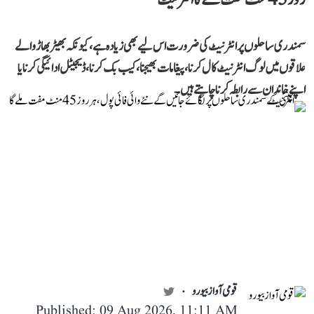
سمندری ساحلوں پر انٹرنیٹ کی ضرورت اس لیے بھی زیادہ ہے، کیونکہ بھیڑ بھاڑ والے
علاقوں میں لوگ انٹرنیٹ کال کرنا، پیغامات بھیجنا، کیب بک کرنا، ڈیجیٹل ادائیگی کرنا یا
اپنے خاندان سے رابطہ کرنا چاہتے ہیں۔
قومی آواز بیورو
Published: 09 Aug 2026, 11:11 AM