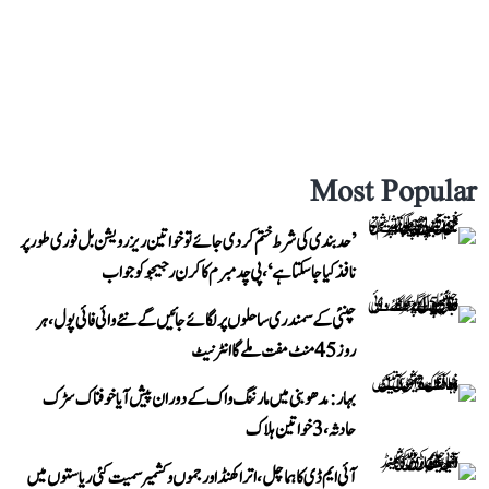
Most Popular
’حد بندی کی شرط ختم کر دی جائے تو خواتین ریزرویشن بل فوری طور پر
نافذ کیا جا سکتا ہے‘، پی چدمبرم کا کرن رجیجو کو جواب
چنئی کے سمندری ساحلوں پر لگائے جائیں گے نئے وائی فائی پول، ہر
روز 45 منٹ مفت ملے گا انٹرنیٹ
بہار: مدھوبنی میں مارننگ واک کے دوران پیش آیا خوفناک سڑک
حادثہ، 3 خواتین ہلاک
آئی ایم ڈی کا ہماچل، اتراکھنڈ اور جموں و کشمیر سمیت کئی ریاستوں میں