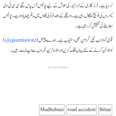
کر دیا ہے۔ فرار گاڑی کے ڈرائیور کی تلاش کے لیے پولیس آس پاس لگے سی سی ٹی وی
کیمروں کی فوٹیج کھنگال رہی ہے۔ واقعے کے بعد نوٹولی گاؤں میں ماتم چھایا ہوا ہے۔ پولیس
معاملے کی تفتیش کر رہی ہے۔
قومی آواز اب ٹیلی گرام پر بھی دستیاب ہے۔ ہمارے چینل (
qaumiawaz@
)
کو جوائن کرنے کے لئے یہاں کلک کریں اور تازہ ترین خبروں سے اپ ڈیٹ رہیں۔
ADVERTISEMENT
Madhubani
road accident
Bihar