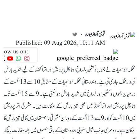
قومی آواز بیورو
Published: 09 Aug 2026, 10:11 AM
llow us on:
محکمہ موسمیات نے جموں و کشمیر، لداخ، ہماچل پردیش اور اتراکھنڈ کے لیے شدید بارش
کی وارننگ جاری کی ہے۔ ہندوستانی محکمہ موسمیات کے مطابق 10 سے 13 اگست کے
درمیان جموں و کشمیر اور لداخ میں شدید بارش ہو سکتی ہے۔ 9 سے 15 اگست تک
ہماچل پردیش اور اتراکھنڈ میں بھی تیز بارش کے امکانات ہیں۔ مشرقی اتر پردیش
میں 10 اگست کو اور 9 سے 13 اگست کے دوران مشرقی راجستھان میں کافی تیز بارش کا
امکان ہے۔ دوسری جانب شمال مغربی ہندوستان کے باقی حصوں میں چند مقامات یا کچھ