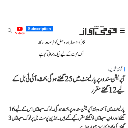
Subscription
Videos
ہجر کو حوصلہ اور وصل کو فرصت درکار
اک محبت کے لیے ایک جوانی کم ہے
قومی خبریں
آپریشن سندور پر پارلیمنٹ میں 25 گھنٹے ہوگی بحث، آئی ٹی بل کے
لیے 12 گھنٹے مقرر
پارلیمنٹ میں آئندہ ہفتہ آپریشن سندور پر بحث ہوگی۔ لوک سبھا میں اس کے لیے 16
گھنٹے اور راجیہ سبھا میں 9 گھنٹے مقرر کیے گئے ہیں۔ انڈین پوسٹ بل پر لوک سبھا میں 3
گھنٹہ کی بحث کا راستہ ہموار ہوا ہے۔