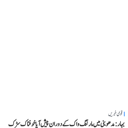
قومی خبریں
بہار: مدھوبنی میں مارننگ واک کے دوران پیش آیا خوفناک سڑک