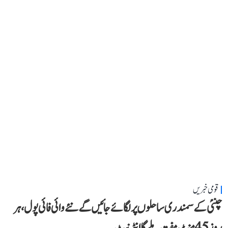
قومی خبریں
چنئی کے سمندری ساحلوں پر لگائے جائیں گے نئے وائی فائی پول، ہر
روز 45 منٹ مفت ملے گا انٹرنیٹ