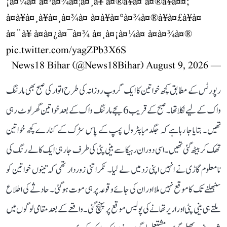
¡à¤¼à¤ à¤¹à¤¾à¤¦à¤¸à¥ à¤®à¥à¤ à¤®à¥à¤¤;
à¤à¥à¤¸à¥à¤¸à¤¾à¤ à¤à¥à¤°à¤¾à¤®à¥à¤£à¥à¤
à¤¨à¥ à¤à¤¿à¤¯à¤¾ à¤¸à¤¡à¤¼à¤ à¤à¤¾à¤®
pic.twitter.com/yagZPb3X6S
August 9, 2026
— News18 Bihar (@News18Bihar)
رپورٹس کے مطابق کچھ خواتین کا ایک گروپ روزانہ کی طرح اتوار کی صبح بھی مارننگ
واک کے لیے نکلا تھا۔ صبح کے قریب 6 بجے مارننگ واک کے بعد خواتین گھر لوٹ رہی
تھیں۔ بتایا جا رہا ہے کہ جگدمبا پٹرول پمپ کے پاس سڑک کے کنارے کچھ خواتین
تھک کر بیٹھ گئی تھیں۔ اسی دوران رہیکا سے بینی پٹی کی طرف جا رہی ایک کالے رنگ کی
نامعلوم گاڑی نے انہیں اپنی زد میں لے لیا۔ ٹکر اتنی زوردار تھی کہ تینوں خواتین کو
سنبھلنے تک کا موقع نہیں ملا اور ان کی جائے وقوعہ پر ہی موت ہو گئی۔ حادثے کی اطلاع
ملتے ہی بینی پٹی اور اریر تھانے کی پولیس موقع پر پہنچ گئی۔ واقعے کے بعد مقامی لوگوں میں