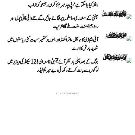
نافذ کیا جا سکتا ہے‘، پی چدمبرم کا کرن رجیجو کو جواب
چنئی کے سمندری ساحلوں پر لگائے جائیں گے نئے وائی فائی پول، ہر
روز 45 منٹ مفت ملے گا انٹرنیٹ
آئی ایم ڈی کا ہماچل، اتراکھنڈ اور جموں و کشمیر سمیت کئی ریاستوں میں
شدید بارش کا الرٹ
جنگ کے بعد پہلی بار نظر آئے مجتبیٰ خامنہ ای! 12 سیکنڈ کی ویڈیو میں
لوگوں سے بات کرتے دکھائی دیے سپریم لیڈر
ADVERTISEMENT