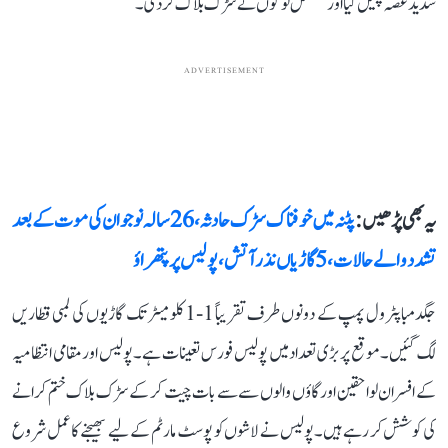
شدید غصہ پھیل گیا اور مشتعل لوگوں نے سڑک بلاک کر دی۔
ADVERTISEMENT
یہ بھی پڑھیں :
پٹنہ میں خوفناک سڑک حادثہ، 26 سالہ نوجوان کی موت کے بعد
تشدد والے حالات، 5 گاڑیاں نذر آتش، پولیس پر پتھراؤ
جگدمبا پٹرول پمپ کے دونوں طرف تقریباً 1-1 کلومیٹر تک گاڑیوں کی لمبی قطاریں
لگ گئیں۔ موقع پر بڑی تعداد میں پولیس فورس تعینات ہے۔ پولیس اور مقامی انتظامیہ
کے افسران لواحقین اور گاؤں والوں سے سے بات چیت کر کے سڑک بلاک ختم کرانے
کی کوشش کر رہے ہیں۔ پولیس نے لاشوں کو پوسٹ مارٹم کے لیے بھیجنے کا عمل شروع