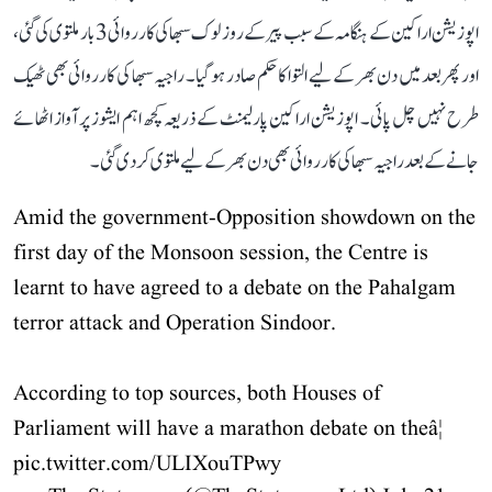
اپوزیشن اراکین کے ہنگامہ کے سبب پیر کے روز لوک سبھا کی کارروائی 3 بار ملتوی کی گئی،
اور پھر بعد میں دن بھر کے لیے التوا کا حکم صادر ہو گیا۔ راجیہ سبھا کی کارروائی بھی ٹھیک
طرح نہیں چل پائی۔ اپوزیشن اراکین پارلیمنٹ کے ذریعہ کچھ اہم ایشوز پر آواز اٹھائے
جانے کے بعد راجیہ سبھا کی کارروائی بھی دن بھر کے لیے ملتوی کر دی گئی۔
Amid the government-Opposition showdown on the
first day of the Monsoon session, the Centre is
learnt to have agreed to a debate on the Pahalgam
terror attack and Operation Sindoor.
According to top sources, both Houses of
Parliament will have a marathon debate on theâ¦
pic.twitter.com/ULIXouTPwy