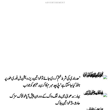
ADVERTISEMENT
’حد بندی کی شرط ختم کر دی جائے تو خواتین ریزرویشن بل فوری طور پر
نافذ کیا جا سکتا ہے‘، پی چدمبرم کا کرن رجیجو کو جواب
بہار: مدھوبنی میں مارننگ واک کے دوران پیش آیا خوفناک سڑک
حادثہ، 3 خواتین ہلاک