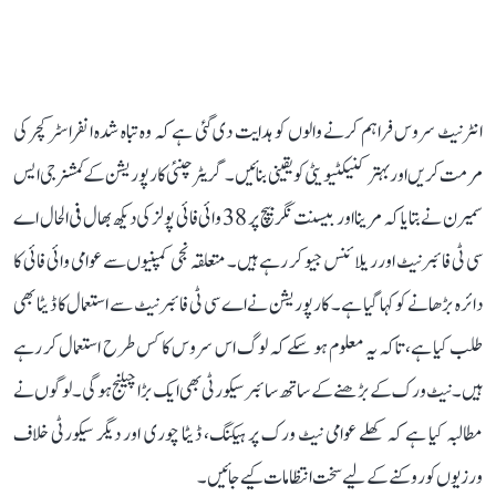
انٹرنیٹ سروس فراہم کرنے والوں کو ہدایت دی گئی ہے کہ وہ تباہ شدہ انفراسٹرکچر کی
مرمت کریں اور بہتر کنیکٹیویٹی کو یقینی بنائیں۔ گریٹر چنئی کارپوریشن کے کمشنر جی ایس
سمیرن نے بتایا کہ مرینا اور بیسنت نگر بیچ پر 38 وائی فائی پولز کی دیکھ بھال فی الحال اے
سی ٹی فائبرنیٹ اور ریلائنس جیو کر رہے ہیں۔ متعلقہ نجی کمپنیوں سے عوامی وائی فائی کا
دائرہ بڑھانے کو کہا گیا ہے۔ کارپوریشن نے اے سی ٹی فائبرنیٹ سے استعمال کا ڈیٹا بھی
طلب کیا ہے، تاکہ یہ معلوم ہو سکے کہ لوگ اس سروس کا کس طرح استعمال کر رہے
ہیں۔ نیٹ ورک کے بڑھنے کے ساتھ سائبر سیکورٹی بھی ایک بڑا چیلنج ہوگی۔ لوگوں نے
مطالبہ کیا ہے کہ کھلے عوامی نیٹ ورک پر ہیکنگ، ڈیٹا چوری اور دیگر سیکورٹی خلاف
ورزیوں کو روکنے کے لیے سخت انتظامات کیے جائیں۔