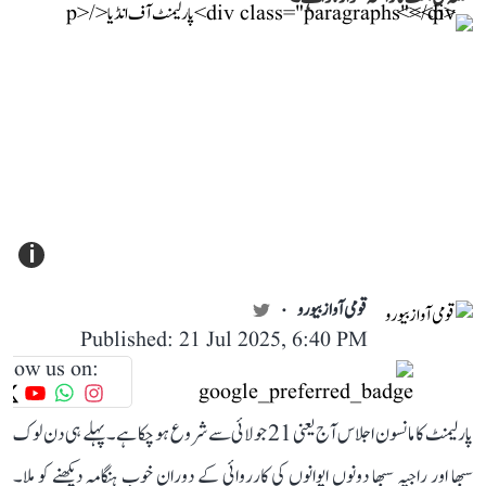
i
قومی آواز بیورو
Published: 21 Jul 2025, 6:40 PM
llow us on:
پارلیمنٹ کا مانسون اجلاس آج یعنی 21 جولائی سے شروع ہو چکا ہے۔ پہلے ہی دن لوک
سبھا اور راجیہ سبھا دونوں ایوانوں کی کارروائی کے دوران خوب ہنگامہ دیکھنے کو ملا۔