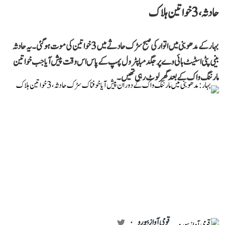
حادثہ، 3 خواتین ہلاک
بہار کے مدھوبنی میں اتوار کی صبح سڑک حادثے میں 3 خواتین کی موت ہو گئی۔ یہ حادثہ
بینی پٹی اسٹیٹ ہائی وے پر جگدمبا پٹرول پمپ کے پاس اس وقت پیش آیا جب خواتین
مارننگ واک کے بعد گھر لوٹ رہی تھیں۔
قومی آواز بیورو