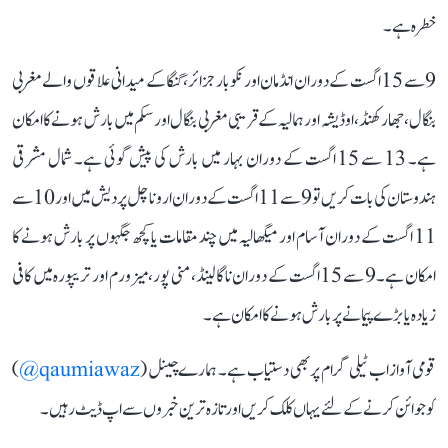
خطرہ ہے۔
9 سے 15 اگست کے دوران انڈمان اور نکوبار جزائر، گنگا کے میدانی علاقوں والے مغربی
بنگال، جھارکھنڈ، اوڈیشہ اور ہمالیہ کے قریبی مغربی بنگال اور سکم میں بارش ہونے کا امکان
ہے۔ 13 سے 15 اگست کے دوران بہار میں بارش کی پیش گوئی ہے۔ شمال مشرقی
ہندوستان کی بات کریں تو 9 سے 11 اگست کے دوران اروناچل پردیش میں اور 10 سے
11 اگست کے دوران آسام اور میگھالیہ میں چند مقامات یا کچھ جگہوں پر بارش ہونے کا
امکان ہے۔ 9 سے 15 اگست کے دوران ناگالینڈ، منی پور، میزورم اور تریپورہ میں کافی
زیادہ یا بڑے پیمانے پر بارش ہونے کا امکان ہے۔
قومی آواز اب ٹیلی گرام پر بھی دستیاب ہے۔ ہمارے چینل (
qaumiawaz@
)
کو جوائن کرنے کے لئے یہاں کلک کریں اور تازہ ترین خبروں سے اپ ڈیٹ رہیں۔