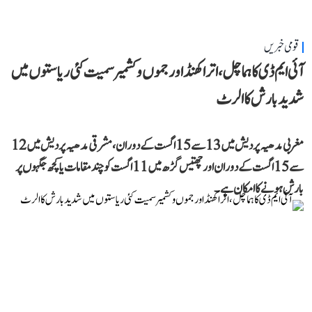
قومی خبریں
آئی ایم ڈی کا ہماچل، اتراکھنڈ اور جموں و کشمیر سمیت کئی ریاستوں میں
شدید بارش کا الرٹ
مغربی مدھیہ پردیش میں 13 سے 15 اگست کے دوران، مشرقی مدھیہ پردیش میں 12
سے 15 اگست کے دوران اور چھتیس گڑھ میں 11 اگست کو چند مقامات یا کچھ جگہوں پر
بارش ہونے کا امکان ہے۔