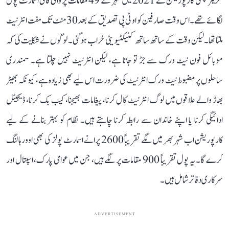
گریٹر چنئی کارپوریشن نے 2021 میں شہر کے 49 مقامات پر وائی فائی اسمارٹ پول
لگائے تھے۔ اس وقت صارفین کو او ٹی پی تصدیق کے بعد 30 منٹ تک مفت انٹرنیٹ
ملتا تھا۔ لیکن وقت کے ساتھ ساتھ کنیکٹیویٹی خراب ہو گئی۔ لوگوں نے شکایت کی کہ
موبائل فون نیٹ ورک سے جڑ تو جاتا ہے، لیکن انٹرنیٹ نہیں چلتا ہے۔ سمندری
ساحلوں پر مضبوط نیٹ ورک انٹرنیٹ کی ضرورت اس لیے بھی زیادہ ہے، کیونکہ بھیڑ
بھاڑ والے علاقوں میں لوگ انٹرنیٹ کال کرنا، پیغامات بھیجنا، کیب بک کرنا، ڈیجیٹل
ادائیگی کرنا یا اپنے خاندان سے رابطہ کرنا چاہتے ہیں۔ نظام کو بہتر بنانے کے لیے
کارپوریشن اب شہر بھر میں لگے تقریباً 2600 پرانے اسمارٹ پولز کی بھی اوورہالنگ
کرے گا۔ یہ پول تقریباً 900 مقامات پر لگے ہیں، جن میں عوامی پارک، اسپتال اور
سرکاری دفاتر شامل ہیں۔
ADVERTISEMENT