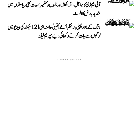
آئی ایم ڈی کا ہماچل، اتراکھنڈ اور جموں و کشمیر سمیت کئی ریاستوں میں
شدید بارش کا الرٹ
جنگ کے بعد پہلی بار نظر آئے مجتبیٰ خامنہ ای! 12 سیکنڈ کی ویڈیو میں
لوگوں سے بات کرتے دکھائی دیے سپریم لیڈر
ADVERTISEMENT