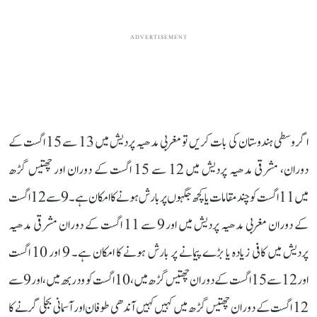
ADVERTISEMENT
اگر وسطی ہندوستان کی بات کریں تو مغربی مدھیہ پردیش میں 13 سے 15 اگست کے
دوران، مشرقی مدھیہ پردیش میں 12 سے 15 اگست کے دوران اور چھتیس گڑھ
میں 11 اگست کو چند مقامات یا کچھ جگہوں پر بارش ہونے کا امکان ہے۔ 9 سے 12 اگست
کے دوران مغربی مدھیہ پردیش میں اور 9 سے 11 اگست کے دوران مشرقی مدھیہ
پردیش میں کافی زیادہ یا بڑے پیمانے پر بارش ہونے کا امکان ہے۔ 9 اور 10 اگست
اور 12 سے 15 اگست کے دوران چھتیس گڑھ میں، 10 اگست کو ودربھ میں، اور 9 سے
12 اگست کے دوران چھتیس گڑھ میں کہیں کہیں آندھی طوفان اور آسمانی بجلی گرنے کا