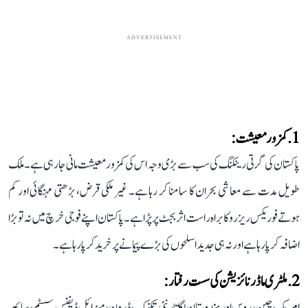
ADVERTISEMENT
1. کمزور معیشت:
پاکستان کی گرتی رینکنگ کی سب سے بڑی وجہ اس کی کمزور معیشت مانی جا رہی ہے۔ ملک
طویل مدت سے معاشی بحران کا سامنا کر رہا ہے۔ غیر ملکی قرض، بڑھتی مہنگائی اور کم
ہوتے فوریکس ریزرو کا براہ راست اثر بجٹ پر پڑا ہے۔ پاکستان اپنے فوجی خرچ میں نہ تو بڑا
اضافہ کر پا رہا ہے اور نہ ہی جدید اسلحوں کی بڑے پیمانے پر خرید کر پا رہا ہے۔
2. ملٹری ماڈرنائزیشن کی سست رفتار:
امریکہ، چین، روس اور ہندوستان لگاتار نئی تکنیک، ڈرون، میزائل ڈیفنس سسٹم، سائبر