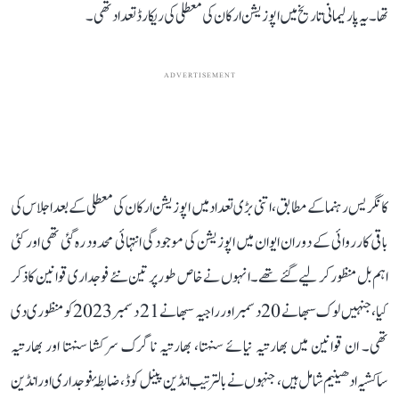
تھا۔ یہ پارلیمانی تاریخ میں اپوزیشن ارکان کی معطلی کی ریکارڈ تعداد تھی۔
ADVERTISEMENT
کانگریس رہنما کے مطابق، اتنی بڑی تعداد میں اپوزیشن ارکان کی معطلی کے بعد اجلاس کی
باقی کارروائی کے دوران ایوان میں اپوزیشن کی موجودگی انتہائی محدود رہ گئی تھی اور کئی
اہم بل منظور کر لیے گئے تھے۔ انہوں نے خاص طور پر تین نئے فوجداری قوانین کا ذکر
کیا، جنہیں لوک سبھا نے 20 دسمبر اور راجیہ سبھا نے 21 دسمبر 2023 کو منظوری دی
تھی۔ ان قوانین میں بھارتیہ نیائے سنہتا، بھارتیہ ناگرک سرکشا سنہتا اور بھارتیہ
ساکشیہ ادھینیم شامل ہیں، جنہوں نے بالترتیب انڈین پینل کوڈ، ضابطۂ فوجداری اور انڈین