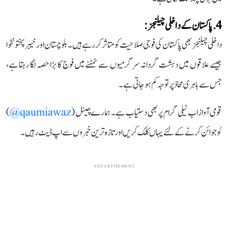
4. پاکستان کے داخلی چیلنجز:
داخلی چیلنجز بھی پاکستان کی فوجی صلاحیت کو متاثر کر رہے ہیں۔ بلوچستان اور خیبر پختونخوا
جیسے علاقوں میں دہشت گردانہ سرگرمیوں سے نمٹنے میں فوج کا بڑا حصہ لگا رہتا ہے،
جس سے باہری محاذ پر توجہ کم ہو جاتی ہے۔
قومی آواز اب ٹیلی گرام پر بھی دستیاب ہے۔ ہمارے چینل (
qaumiawaz@
)
کو جوائن کرنے کے لئے یہاں کلک کریں اور تازہ ترین خبروں سے اپ ڈیٹ رہیں۔
ADVERTISEMENT