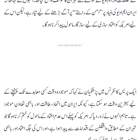
کے تعلقات اور ایم او یو کے حوالے سے تہران کا موقف واضح کیا تھا۔ انہوں نے کہا تھا کہ
ایران ایم او یو کی بنیاد پر ’’امن کے راستے‘‘ پر آگے بڑھنے کے لیے تیار ہے، لیکن اس کے
لیے امریکہ کو اعتماد سازی کے لیے سازگار ماحول پیدا کرنا ہوگا۔
ADVERTISEMENT
ایک پریس کانفرنس میں پزشکیان نے کہا کہ موجودہ وقت کسی معاہدے تک پہنچنے کے
لیے بہترین وقت ہو سکتا ہے، کیونکہ ایران میں اتحاد، طاقت اور باہمی تعاون موجود
ہے۔ تاہم انہوں نے زور دیا کہ امریکہ کو پہلے اس عدم اعتماد کے ماحول کو ختم کرنا ہوگا جو
تہران کے مطابق واشنگٹن کے اقدامات سے پیدا ہوا ہے، اور اس کی جگہ اعتماد اور باہمی