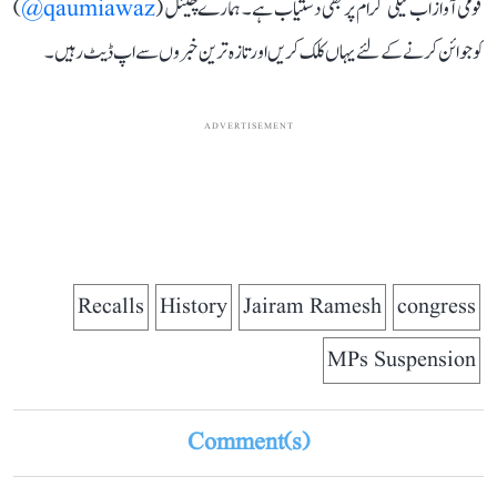
قومی آواز اب ٹیلی گرام پر بھی دستیاب ہے۔ ہمارے چینل (
qaumiawaz@
)
کو جوائن کرنے کے لئے یہاں کلک کریں اور تازہ ترین خبروں سے اپ ڈیٹ رہیں۔
ADVERTISEMENT
Recalls
History
Jairam Ramesh
congress
MPs Suspension
Comment(s)