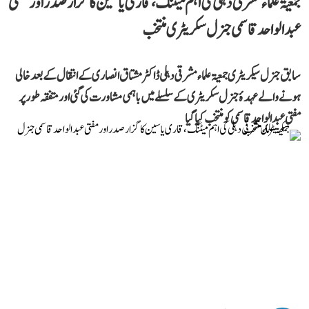
جمعیۃ علماء مشرقی دہلی کی اہم میٹنگ، قاری یاسین کا گزار صدر اور مفتی
عبد الواحد قاسمی جنرل سکریٹری منتخب
سابق جنرل سیکریٹری جمعیۃ علماء مشرقی دہلی ڈاکٹر مشتاق انصاری کے انتقال کے بعد خالی
ہونے والے عہدۂ جنرل سکریٹری کے سلسلے میں باہمی مشاورت کی گئی اور متفقہ طور پر
مفتی عبد الواحد قاسمی کو منتخب کیا گیا