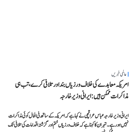
عالمی خبریں
امریکہ معاہدے کی خلاف ورزیاں بند اور تلافی کرے، تب ہی
مذاکرات ممکن ہیں: ایرانی وزیر خارجہ
ایرانی وزیر خارجہ عباس عراقچی نے کہا ہے کہ امریکہ کے ساتھ فی الحال کوئی مذاکرات
نہیں ہو رہے۔ تہران کا کہنا ہے کہ خلاف ورزیاں ختم اور گزشتہ اقدامات کی تلافی تک