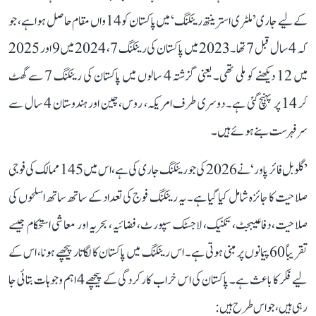
کے لیے جاری ’ملٹری استرینتھ رینکنگ‘ میں پاکستان کو 14واں مقام حاصل ہوا ہے، جو
کہ 4 سال قبل 7 تھا۔ 2023 میں پاکستان کی رینکنگ 7، 2024 میں 9 اور 2025
میں 12 دیکھنے کو ملی تھی۔ یعنی گزشتہ 4 سالوں میں پاکستان کی رینکنگ 7 سے گھٹ
کر 14 پر پہنچ گئی ہے۔ دوسری طرف امریکہ، روس، چین اور ہندوستان 4 سال سے
سرفہرست بنے ہوئے ہیں۔
’گلوبل فائر پاور‘ نے 2026 کی جو رینکنگ جاری کی ہے، اس میں 145 ممالک کی فوجی
صلاحیت کا جائزہ شامل کیا گیا ہے۔ یہ رینکنگ فوج کی تعداد کے ساتھ ساتھ اسلحوں کی
صلاحیت، دفاعیبجٹ، تکنیک، لاجسٹک سپورٹ، فضائیہ، بحریہ اور معاشی استحکام جیسے
تقریباً 60 پیمانوں پر مبنی ہوتی ہے۔ اس رینکنگ میں پاکستان کا لگاتار پیچھے ہونا، اس کے
لیے فکر کا باعث ہے۔ پاکستان کی اس خراب کارکردگی کے پیچھے 4 اہم وجوہات بتائی جا
رہی ہیں، جو اس طرح ہیں: