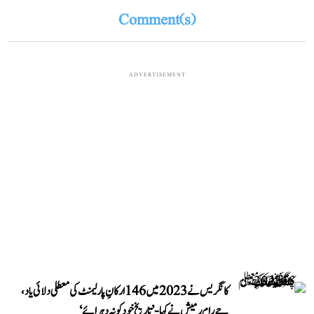
Comment(s)
ADVERTISEMENT
کانگریس نے 2023 میں 146 ارکانِ پارلیمنٹ کی معطلی دلائی یاد،
جے رام رمیش نے کہا- ’تاریخ خود کو نہ دہرائے‘