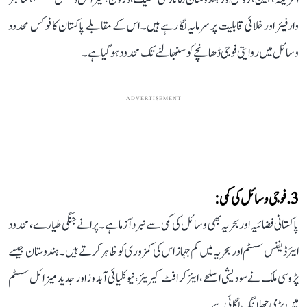
وارفیئر اور خلائی قابلیت پر سرمایہ لگا رہے ہیں۔ اس کے مقابلے پاکستان کا فوکس محدود
وسائل میں روایتی فوجی ڈھانچے کو سنبھالنے تک محدود ہو گیا ہے۔
ADVERTISEMENT
3. فوجی وسائل کی کمی:
پاکستانی فضائیہ اور بحریہ بھی وسائل کی کمی سے نبرد آزما ہے۔ پرانے جنگی طیارے، محدود
ایئر ڈیفنس سسٹم اور بحریہ میں کم جہاز اس کی کمزوری کو ظاہر کرتے ہیں۔ ہندوستان جیسے
پڑوسی ملک نے سودیشی اسلحے، ایئرکرافٹ کیریئر، نیوکلیائی آبدوز اور جدید میزائل سسٹم
میں بڑی چھلانگ لگائی ہے۔