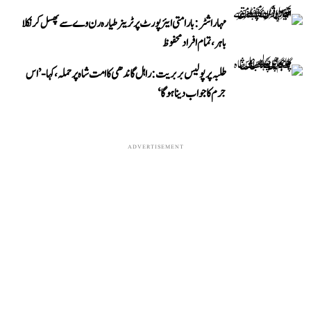
مہاراشٹر: بارامتی ایئرپورٹ پر ٹرینر طیارہ رن وے سے پھسل کر نکلا
باہر، تمام افراد محفوظ
طلبہ پر پولیس بربریت: راہل گاندھی کا امت شاہ پر حملہ، کہا- ’اس
جرم کا جواب دینا ہوگا‘
ADVERTISEMENT