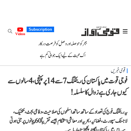
Subscription
Videos
ہجر کو حوصلہ اور وصل کو فرصت درکار
اک محبت کے لیے ایک جوانی کم ہے
قومی خبریں
فوجی قوت میں پاکستان کی رینکنگ 7 سے 14 پر پہنچی، 4 سالوں سے
کیوں جاری ہے زوال کا سلسلہ!
یہ رینکنگ فوج کی تعداد کے ساتھ ساتھ اسلحوں کی صلاحیت، دفاعی بجٹ، تکنیک،
لاجسٹک سپورٹ، فضائیہ، بحریہ اور معاشی استحکام جیسے تقریباً 60 پیمانوں پر مبنی ہوتی
ہے۔ اس میں پاکستان لگاتار پچھڑتا جا رہا ہے۔