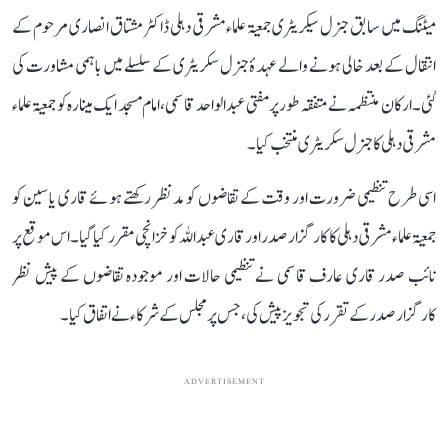
میٹنگ میں سابق جنرل سیکریٹری جمعیۃ علماء مشرقی دہلی ڈاکٹر مشتاق انصاری مرحوم کے
انتقال کے بعد خالی ہونے والے عہدۂ جنرل سکریٹری کے سلسلے میں باہمی مشاورت کی
گئی۔ ارکان منتظمہ نے متفقہ طور پر مفتی عبد الواحد قاسمی، امام مسجد ایک مینارہ کو جمعیۃ علماء
مشرقی دہلی کا جنرل سکریٹری منتخب کیا۔
اسی طرح تنظیمی ضرورت اور وقت کے تقاضوں کو مدنظر رکھتے ہوئے قاری یاسین کو
جمعیۃ علماء مشرقی دہلی کا کارگزار صدر اور قاری عبد اللہ کو خزانچی مقرر کیا گیا۔ اس موقع پر
نائب صدر قاری عارف قاسمی نے تنظیمی حالات اور موجودہ تقاضوں کے پیش نظر
کارگزار صدر کے تقرر کی تجویز پیش کی، جس پر مجلس کے شرکاء نے اتفاق کیا۔
ADVERTISEMENT