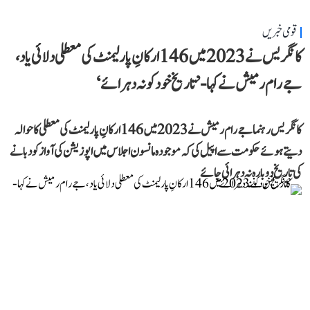
قومی خبریں
کانگریس نے 2023 میں 146 ارکانِ پارلیمنٹ کی معطلی دلائی یاد،
جے رام رمیش نے کہا- ’تاریخ خود کو نہ دہرائے‘
کانگریس رہنما جے رام رمیش نے 2023 میں 146 ارکانِ پارلیمنٹ کی معطلی کا حوالہ
دیتے ہوئے حکومت سے اپیل کی کہ موجودہ مانسون اجلاس میں اپوزیشن کی آواز کو دبانے
کی تاریخ دوبارہ نہ دہرائی جائے