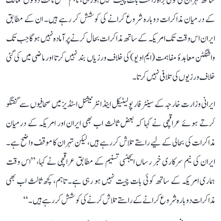
ساتھ تہران کی کوئی براہ راست بات چیت نہیں ہو رہی، تاہم بعض ثالث دونوں ممالک
کے درمیان مذاکرات دوبارہ شروع کرانے کی کوشش کر رہے ہیں۔ ان کے مطابق
ایران اس وقت تک امریکہ کے ساتھ مذاکرات بحال کرنے پر آمادہ نہیں ہوگا جب تک
واشنگٹن معاہدۂ مفاہمت (ایم او یو) کی خلاف ورزیاں بند نہیں کرتا اور ماضی میں کی گئی
خلاف ورزیوں کی تلافی نہیں کرتا۔
ایرانی وزارت خارجہ کے سینٹر فار پولیٹیکل اینڈ انٹرنیشنل اسٹڈیز میں صحافیوں سے گفتگو
کرتے ہوئے عراقچی نے کہا کہ بعض ثالث اب بھی ایران اور امریکہ کے درمیان
مذاکرات کی بحالی کے لیے راستے تلاش کر رہے ہیں، لیکن تہران کا موقف واضح ہے۔
ایران کی نیم سرکاری خبر رساں ایجنسی تسنیم کے مطابق عراقچی نے کہا، ’’اس وقت
ہماری امریکہ کے ساتھ کوئی بات چیت نہیں ہو رہی ہے۔ تاہم، کچھ ثالث اب بھی
مذاکرات دوبارہ شروع کرانے کے راستے تلاش کرنے کی کوشش کر رہے ہیں۔‘‘