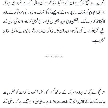
انہوں نے واضح کیا کہ ایران کے نزدیک مذاکرات کی بحالی کے لیے ضروری ہے کہ
امریکہ ایم او یو کی خلاف ورزیاں روکے اور پہلے کی گئی خلاف ورزیوں کی تلافی کرے۔ ان
کا کہنا تھا کہ جب تک واشنگٹن اپنی مبینہ غلطیوں کی اصلاح نہیں کرتا اور اعتماد کی بحالی کے
لیے عملی اقدامات نہیں کرتا، اس وقت تک مذاکرات دوبارہ شروع ہونے کا کوئی امکان
نہیں ہے۔
ADVERTISEMENT
عراقچی نے کہا کہ ایران امریکہ کے ساتھ کسی بھی ممکنہ آئندہ مذاکرات کو محض بات
چیت کے بجائے قابلِ اعتماد اقدامات سے جوڑتا ہے۔ تہران کا مؤقف ہے کہ ماضی کے