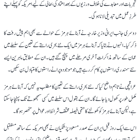
تجربات اور معاہدے کی خلاف ورزیوں کے بعد اعتماد کی بحالی کے لیے امریکہ کو پہلے اپنے
طرزِ عمل میں تبدیلی لانا ہوگی۔
دوسری جانب ایرانی وزیر خارجہ نے آبنائے ہرمز کے حوالے سے بھی اہم پیش رفت کا
ذکر کیا۔ انہوں نے بتایا کہ آبنائے ہرمز میں ایک نئے بحری راستے کے تعین کے سلسلے میں
عمان کے ساتھ مذاکرات آخری مرحلے میں پہنچ گئے ہیں۔ ان کے مطابق ماہرین ایسے
نئے سمندری راستوں پر کام کر رہے ہیں جو موجودہ پرانے راستوں کا متبادل بن سکیں۔
عراقچی نے تاہم واضح کیا کہ نئے بحری راستے کے تعین کا مطلب یہ نہیں کہ آبنائے ہرمز
مکمل طور پر کھول دیا جائے گا۔ ان کے بقول اس سلسلے میں کسی سمجھوتے تک پہنچا جا سکتا
ہے، لیکن آبنائے ہرمز کو کھولنے کا حتمی فیصلہ مختلف شرائط اور عوامل پر منحصر ہوگا۔
اس سے ایک روز قبل ایران کے صدر مسعود پزشکیان نے بھی امریکہ کے ساتھ مستقبل