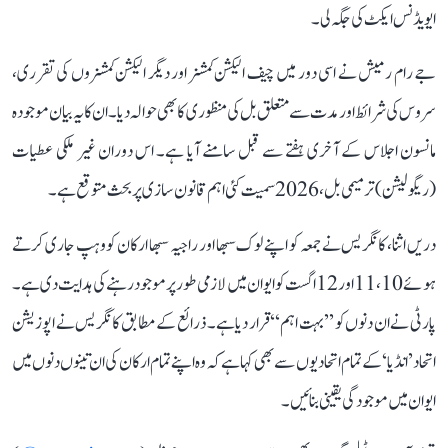
ایویڈنس ایکٹ کی جگہ لی۔
جے رام رمیش نے اسی دور میں چیف الیکشن کمشنر اور دیگر الیکشن کمشنروں کی تقرری،
سروس کی شرائط اور مدت سے متعلق بل کی منظوری کا بھی حوالہ دیا۔ ان کا یہ بیان موجودہ
مانسون اجلاس کے آخری ہفتے سے قبل سامنے آیا ہے۔ اس دوران غیر ملکی عطیات
(ریگولیشن) ترمیمی بل، 2026 سمیت کئی اہم قانون سازی پر بحث متوقع ہے۔
دریں اثنا، کانگریس نے جمعہ کو اپنے لوک سبھا اور راجیہ سبھا ارکان کو وہپ جاری کرتے
ہوئے 10، 11 اور 12 اگست کو ایوان میں لازمی طور پر موجود رہنے کی ہدایت دی ہے۔
پارٹی نے ان دنوں کو ’’بہت اہم‘‘ قرار دیا ہے۔ ذرائع کے مطابق کانگریس نے اپوزیشن
اتحاد ’انڈیا‘ کے تمام اتحادیوں سے بھی کہا ہے کہ وہ اپنے تمام ارکان کی ان تینوں دنوں میں
ایوان میں موجودگی یقینی بنائیں۔