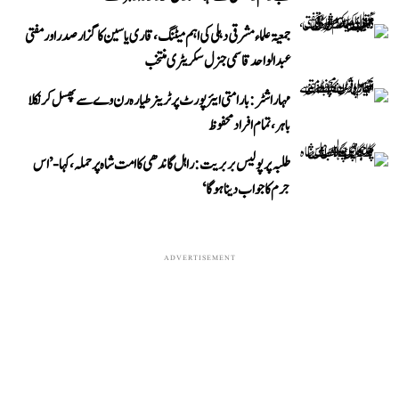
جمعیۃ علماء مشرقی دہلی کی اہم میٹنگ، قاری یاسین کا گزار صدر اور مفتی
عبد الواحد قاسمی جنرل سکریٹری منتخب
مہاراشٹر: بارامتی ایئرپورٹ پر ٹرینر طیارہ رن وے سے پھسل کر نکلا
باہر، تمام افراد محفوظ
طلبہ پر پولیس بربریت: راہل گاندھی کا امت شاہ پر حملہ، کہا- ’اس
جرم کا جواب دینا ہوگا‘
ADVERTISEMENT