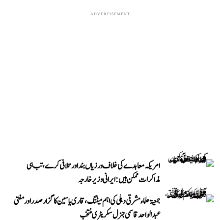
ADVERTISEMENT
امریکہ معاہدے کی خلاف ورزیاں بند اور تلافی کرے، تب ہی
مذاکرات ممکن ہیں: ایرانی وزیر خارجہ
جمعیۃ علماء مشرقی دہلی کی اہم میٹنگ، قاری یاسین کا گزار صدر اور مفتی
عبد الواحد قاسمی جنرل سکریٹری منتخب