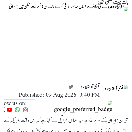
بات چیت ممکن نہیں
قومی آواز بیورو
Published: 09 Aug 2026, 9:40 PM
llow us on:
تہران: ایران کے وزیر خارجہ سید عباس عراقچی نے کہا ہے کہ اس وقت امریکہ کے