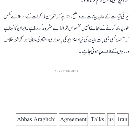
احترام پر مبنی ماحول قائم کرنا ہوگا۔
ایرانی قیادت کے حالیہ بیانات سے واضح ہوتا ہے کہ تہران مذاکرات کے دروازے مکمل
طور پر بند کرنے کے بجائے انہیں مخصوص شرائط سے مشروط کر رہا ہے۔ ایران کا کہنا ہے
کہ آئندہ کسی بھی بات چیت کی بنیاد ایم او یو کی پاسداری، اعتماد کی بحالی اور گزشتہ خلاف
ورزیوں کے ازالے پر ہونی چاہیے۔
ADVERTISEMENT
Abbas Araghchi
Agreement
Talks
us
iran