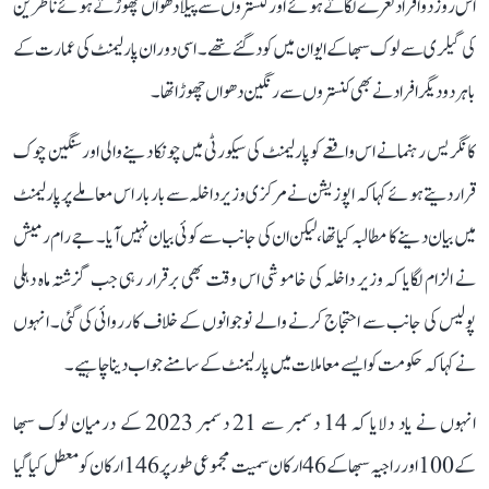
اس روز دو افراد نعرے لگاتے ہوئے اور کنستروں سے پیلا دھواں چھوڑتے ہوئے ناظرین
کی گیلری سے لوک سبھا کے ایوان میں کود گئے تھے۔ اسی دوران پارلیمنٹ کی عمارت کے
باہر دو دیگر افراد نے بھی کنستروں سے رنگین دھواں چھوڑا تھا۔
کانگریس رہنما نے اس واقعے کو پارلیمنٹ کی سیکورٹی میں چونکا دینے والی اور سنگین چوک
قرار دیتے ہوئے کہا کہ اپوزیشن نے مرکزی وزیر داخلہ سے بار بار اس معاملے پر پارلیمنٹ
میں بیان دینے کا مطالبہ کیا تھا، لیکن ان کی جانب سے کوئی بیان نہیں آیا۔ جے رام رمیش
نے الزام لگایا کہ وزیر داخلہ کی خاموشی اس وقت بھی برقرار رہی جب گزشتہ ماہ دہلی
پولیس کی جانب سے احتجاج کرنے والے نوجوانوں کے خلاف کارروائی کی گئی۔ انہوں
نے کہا کہ حکومت کو ایسے معاملات میں پارلیمنٹ کے سامنے جواب دینا چاہیے۔
انہوں نے یاد دلایا کہ 14 دسمبر سے 21 دسمبر 2023 کے درمیان لوک سبھا
کے 100 اور راجیہ سبھا کے 46 ارکان سمیت مجموعی طور پر 146 ارکان کو معطل کیا گیا