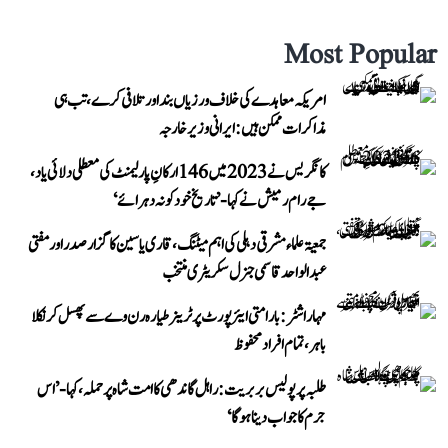
Most Popular
امریکہ معاہدے کی خلاف ورزیاں بند اور تلافی کرے، تب ہی
مذاکرات ممکن ہیں: ایرانی وزیر خارجہ
کانگریس نے 2023 میں 146 ارکانِ پارلیمنٹ کی معطلی دلائی یاد،
جے رام رمیش نے کہا- ’تاریخ خود کو نہ دہرائے‘
جمعیۃ علماء مشرقی دہلی کی اہم میٹنگ، قاری یاسین کا گزار صدر اور مفتی
عبد الواحد قاسمی جنرل سکریٹری منتخب
مہاراشٹر: بارامتی ایئرپورٹ پر ٹرینر طیارہ رن وے سے پھسل کر نکلا
باہر، تمام افراد محفوظ
طلبہ پر پولیس بربریت: راہل گاندھی کا امت شاہ پر حملہ، کہا- ’اس
جرم کا جواب دینا ہوگا‘