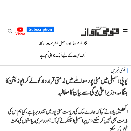
Subscription
Videos
ہجر کو حوصلہ اور وصل کو فرصت درکار
اک محبت کے لیے ایک جوانی کم ہے
قومی خبریں
یوپی اسمبلی میں منی پور معاملے میں مذمتی قرارداد کو لے کر اپوزیشن کا
ہنگامہ، وزیر اعلیٰ یوگی سے بیان کا مطالبہ
اکھلیش یادو نے کہا کہ ہمارے ملک کی ریاست منی پور میں تشدد برپا ہے، کیا ہم اس کی
مذمت بھی نہیں کر سکتے، اس پر اسمبلی اسپیکر نے کہا کہ ہم دوسری ریاستوں کی بحث
نہیں کر سکتے۔