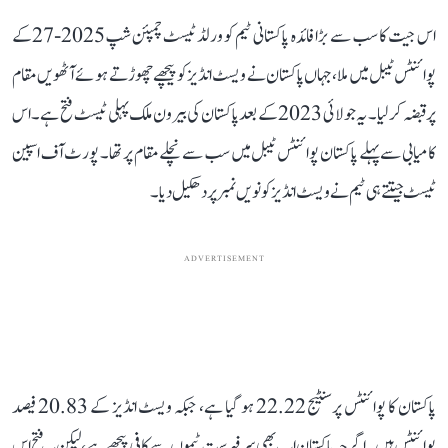
اس جیت کا سب سے بڑا فائدہ پاکستانی ٹیم کو ورلڈ ٹیسٹ چمپئن شپ2025-27کے
پوائنٹس ٹیبل میں ملا، جہاں پاکستان نے ویسٹ انڈیز کو پیچھے چھوڑتے ہوئے آٹھویں مقام
پر قبضہ کر لیا۔ یہ جولائی 2023 کے بعد پاکستان کی بیرون ملک پہلی ٹیسٹ فتح ہے۔ اس
کامیابی سے پہلے پاکستان پوائنٹس ٹیبل میں سب سے نچلے مقام پر تھا۔ پورٹ آف اسپین
ٹیسٹ جیتتے ہی ٹیم نے ویسٹ انڈیز کو نویں نمبر پر دھکیل دیا۔
ADVERTISEMENT
پاکستان کا پوائنٹس پرسنٹیج 22.22 ہو گیا ہے، جبکہ ویسٹ انڈیز کے 20.83 فیصد
پوائنٹس ہیں۔ اگرچہ پاکستان اب بھی سرفہرست ٹیموں سے کافی پیچھے ہے، لیکن یہ فتح اس