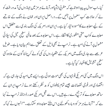
گیا۔ اب سوال یہ پیدا ہوتا ہے کہ مغربی ایشیا اور آبنائے ہرمز میں جہازوں کی آمد و رفت کو
لے کر حالات کب معمول پر آئیں گے۔ در اصل ایران اور عمان نے جنگ کے خاتمے
کے لیے معاہدے کا مسودہ تیار کیا ہے۔ ایران اور امریکہ کی جنگ بندی سے متعلق اس
معاہدے کو اب حتمی منظوری کا انتظار ہے۔ اس معاہدہ کے بعد عالمی سطح پر تیل کی سپلائی
معمول پر آنے کی امید ہے۔ ٹرمپ نے بھی ڈیل کے تعلق سے اہم بیان دیا ہے۔ طویل
عرصے سے جاری جنگ میں امریکہ کے ہتھیاروں کی کمی کو لے کر پینٹاگون کے علاوہ کئی
سطح پر تشویش کا اظہار کیا گیا ہے۔
اس جنگ میں کئی امریکی فوجیوں کی بھی موت ہوئی ہے۔ ایسے میں امید کی جا رہی ہے کہ
اقتصادی اور فوجی نقصانات جیسے تمام پہلوؤں کو مدنظر رکھتے ہوئے ٹرمپ ایران کے
ساتھ معاہدے کو ترجیح دے رہے ہیں۔ اس سے قبل امریکی صدر ڈونالڈ ٹرمپ نے کہا
ہے کہ ’’آبنائے ہرمز کو دوبارہ کھولنے پر اس ہفتے معاہدہ ہو سکتا ہے۔‘‘ انہوں نے کہا کہ