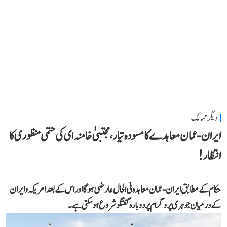
دیگر ممالک
ایران-عمان معاہدے کا مسودہ تیار، مجتبیٰ خامنہ ای کی حتمی منظوری کا
انتظار!
حکام کے مطابق ایران-عمان معاہدہ فی الحال عارضی ہوگا اور اس کے بعد امریکہ و ایران
کے درمیان جوہری پروگرام پر دوبارہ گفتگو شروع ہو سکتی ہے۔