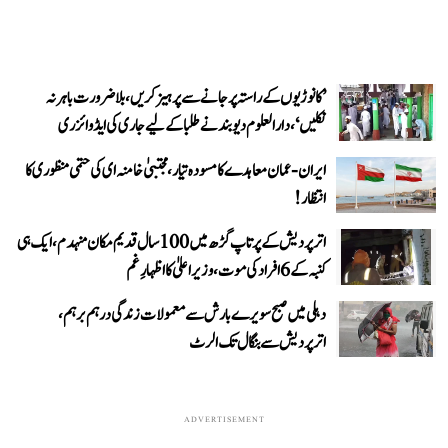
’کانوڑیوں کے راستہ پر جانے سے پرہیز کریں، بلاضرورت باہر نہ
نکلیں‘، دارالعلوم دیوبند نے طلبا کے لیے جاری کی ایڈوائزری
ایران-عمان معاہدے کا مسودہ تیار، مجتبیٰ خامنہ ای کی حتمی منظوری کا
انتظار!
اتر پردیش کے پرتاپ گڑھ میں 100 سال قدیم مکان منہدم، ایک ہی
کنبہ کے 6 افراد کی موت، وزیر اعلیٰ کا اظہارِ غم
دہلی میں صبح سویرے بارش سے معمولات زندگی درہم برہم،
اترپردیش سے بنگال تک الرٹ
ADVERTISEMENT