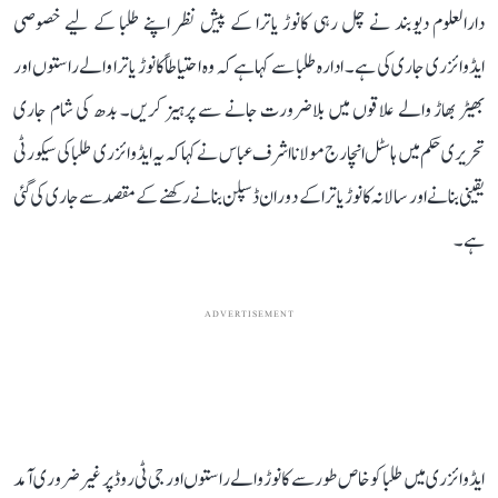
دارالعلوم دیوبند نے چل رہی کانوڑ یاترا کے پیش نظر اپنے طلبا کے لیے خصوصی
ایڈوائزری جاری کی ہے۔ ادارہ طلبا سے کہا ہے کہ وہ احتیاطاً کانوڑ یاترا والے راستوں اور
بھیڑ بھاڑ والے علاقوں میں بلاضرورت جانے سے پرہیز کریں۔ بدھ کی شام جاری
تحریری حکم میں ہاسٹل انچارج مولانا اشرف عباس نے کہا کہ یہ ایڈوائزری طلبا کی سیکورٹی
یقینی بنانے اور سالانہ کانوڑ یاترا کے دوران ڈسپلن بنانے رکھنے کے مقصد سے جاری کی گئی
ہے۔
ADVERTISEMENT
ایڈوائزری میں طلبا کو خاص طور سے کانوڑ والے راستوں اور جی ٹی روڈ پر غیر ضروری آمد