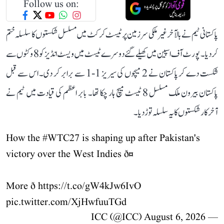
Follow us on:
پاکستانی ٹیم نے بالآخر غیر ملکی سرزمین پر ٹیسٹ کرکٹ میں مسلسل شکستوں کا سلسلہ ختم
کر دیا۔ پورٹ آف اسپین میں کھیلے گئے دوسرے ٹیسٹ میں ویسٹ انڈیز کو 8 وکٹوں سے
شکست دے کر پاکستان نے 2 میچوں کی سیریز 1-1 سے برابر کر دی۔ اس سے قبل
پاکستان بیرون ملک مسلسل 8 ٹیسٹ میچ ہار چکا تھا۔ بابر اعظم کی قیادت میں ٹیم نے
آخرکار شکستوں کا یہ سلسلہ توڑ دیا۔
How the
#WTC27
is shaping up after Pakistan's
victory over the West Indies ð¤
More ð
https://t.co/gW4kJw6IvO
pic.twitter.com/XjHwfuuTGd
August 6, 2026
— ICC (@ICC)