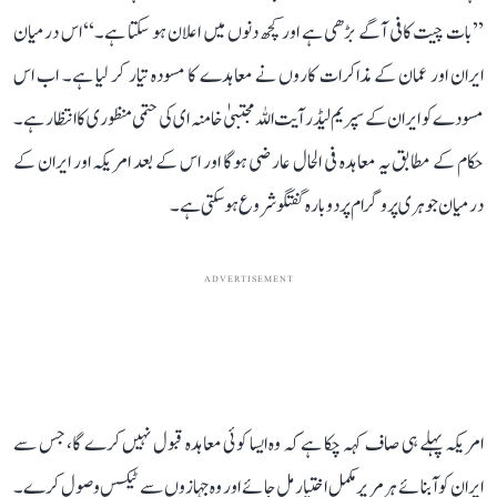
’’بات چیت کافی آگے بڑھی ہے اور کچھ دنوں میں اعلان ہو سکتا ہے۔‘‘ اس درمیان
ایران اور عمان کے مذاکرات کاروں نے معاہدے کا مسودہ تیار کر لیا ہے۔ اب اس
مسودے کو ایران کے سپریم لیڈر آیت اللہ مجتبیٰ خامنہ ای کی حتمی منظوری کا انتظار ہے۔
حکام کے مطابق یہ معاہدہ فی الحال عارضی ہوگا اور اس کے بعد امریکہ اور ایران کے
درمیان جوہری پروگرام پر دوبارہ گفتگو شروع ہو سکتی ہے۔
ADVERTISEMENT
امریکہ پہلے ہی صاف کہہ چکا ہے کہ وہ ایسا کوئی معاہدہ قبول نہیں کرے گا، جس سے
ایران کو آبنائے ہرمر پر مکمل اختیار مل جائے اور وہ جہازوں سے ٹیکس وصول کرے۔