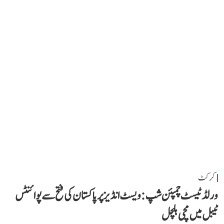
کرکٹ
ورلڈ ٹیسٹ چمپئن شپ: ویسٹ انڈیز پر پاکستان کی فتح سے پوائنٹس
ٹیبل میں مچی ہلچل