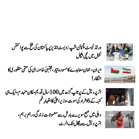
ورلڈ ٹیسٹ چمپئن شپ: ویسٹ انڈیز پر پاکستان کی فتح سے پوائنٹس
ٹیبل میں مچی ہلچل
ایران-عمان معاہدے کا مسودہ تیار، مجتبیٰ خامنہ ای کی حتمی منظوری کا
انتظار!
اتر پردیش کے پرتاپ گڑھ میں 100 سال قدیم مکان منہدم، ایک ہی
کنبہ کے 6 افراد کی موت، وزیر اعلیٰ کا اظہارِ غم
دہلی میں صبح سویرے بارش سے معمولات زندگی درہم برہم،
اترپردیش سے بنگال تک الرٹ