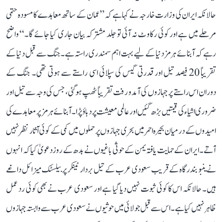
حالانکہ ایران کی وزارت خارجہ نے کہا ہے کہ ’’عمان کے ساتھ معاہدے کا مسودہ حتمی
مرحلے میں ہے اور کوئی رکاوٹ نہ آئی تو جلد مشترکہ بیان جاری کیا جائے گا۔‘‘ واضح
رہے کہ آبنائے ہرمز دنیا کے لیے بہت اہم سمندری راستہ ہے۔ جنگ سے قبل دنیا کے
تقریباً 20 فیصد تیل اور قدرتی گیس کی سپلائی اسی راستے سے ہوتی تھی۔ جنگ کے
دوران اس راستے پر جہازوں کی آمد و رفت تقریباً ٹھپ ہو گئی، جس کی وجہ سے تیل اور
ضروری اشیاء کی قیمتیں بڑھ گئیں اور عالمی معیشت پر دباؤ پڑا۔ آبنائے ہرمز پر معاہدے کی
امیدوں کے درمیان بحیرہ احمر میں بحری جہازوں پر حملوں میں کمی کے کوئی آثار نظر نہیں
آتے۔ ایران کے حمایت یافتہ یمن کے حوثی باغیوں نے بدھ کے روز دعویٰ کیا کہ انہوں
نے ینبو بندرگاہ کے قریب سعودی عرب کے تیل بردار ٹینکر پر بیلسٹک میزائل داغے
ہیں۔ حالانکہ اس کا کوئی ثبوت نہیں دیا گیا ہے اور سعودی عرب نے بھی کوئی رد عمل
ظاہر نہیں کیا ہے۔ اس سے قبل جولائی میں حوثیوں نے سعودی عرب سے وابستہ جہازوں