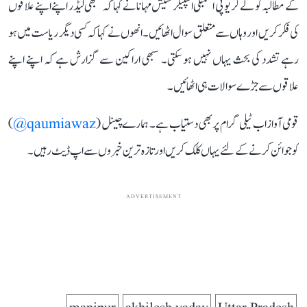
کے مطالبہ کو لے کر یوپی اسمبلی اسپیکر ستیش مہانا نے کہا کہ سبھی لیڈر اپنے اپنے علاقوں
کی فکر کریں اور وہاں سے متعلق سوال اٹھائیں۔ انھوں نے کہا کہ کسی دیگر ریاست میں ہو
رہے تشدد کی بحث یہاں نہیں ہو سکتی۔ سبھی اراکین سے گزارش ہے کہ اپنے اپنے
علاقوں سے جڑے سوالات ہی اٹھائیں۔
قومی آواز اب ٹیلی گرام پر بھی دستیاب ہے۔ ہمارے چینل (
qaumiawaz@
)
کو جوائن کرنے کے لئے یہاں کلک کریں اور تازہ ترین خبروں سے اپ ڈیٹ رہیں۔
ADVERTISEMENT