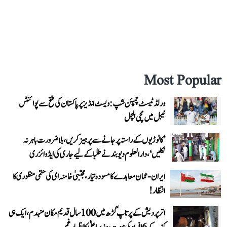
Most Popular
ورلڈ ٹیسٹ چمپئن شپ: ویسٹ انڈیز پر پاکستان کی فتح سے پوائنٹس
ٹیبل میں مچی ہلچل
’کانوڑیوں کے راستہ پر جانے سے پرہیز کریں، بلاضرورت باہر نہ
نکلیں‘، دارالعلوم دیوبند نے طلبا کے لیے جاری کی ایڈوائزری
ایران-عمان معاہدے کا مسودہ تیار، مجتبیٰ خامنہ ای کی حتمی منظوری کا
انتظار!
اتر پردیش کے پرتاپ گڑھ میں 100 سال قدیم مکان منہدم، ایک ہی