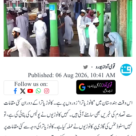
قومی آواز بیورو
Published: 06 Aug 2026, 10:41 AM
Follow us on:
اس وقت ہندوستان میں ’کانوڑ یاترا‘ زوروں پر ہے۔ کانوڑ یاترا کے دوران کئی مقامات
سے تصادم کی خبریں بھی سامنے آئی ہیں۔ کہیں کانوڑیوں نے پولیس کی پٹائی کی ہے، تو
کہیں اسٹوڈنٹس کی گاڑی پر کانوڑیوں نے حملہ کیا ہے۔ کانوڑ یاترا کی وجہ سے کئی مقامات پر