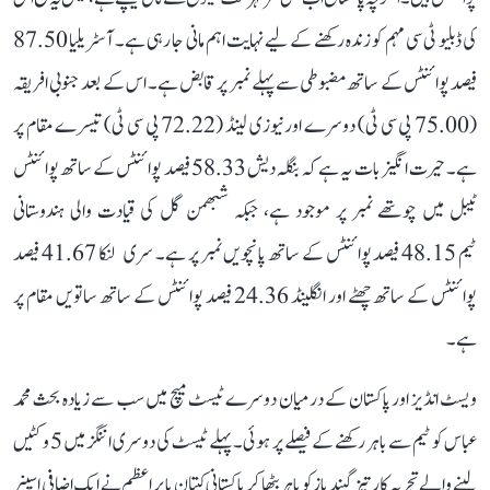
کی ڈبلیو ٹی سی مہم کو زندہ رکھنے کے لیے نہایت اہم مانی جا رہی ہے۔ آسٹریلیا 87.50
فیصد پوائنٹس کے ساتھ مضبوطی سے پہلے نمبر پر قابض ہے۔ اس کے بعد جنوبی افریقہ
(75.00 پی سی ٹی) دوسرے اور نیوزی لینڈ (72.22 پی سی ٹی) تیسرے مقام پر
ہے۔ حیرت انگیز بات یہ ہے کہ بنگلہ دیش 58.33 فیصد پوائنٹس کے ساتھ پوائنٹس
ٹیبل میں چوتھے نمبر پر موجود ہے، جبکہ شبھمن گل کی قیادت والی ہندوستانی
ٹیم 48.15 فیصد پوائنٹس کے ساتھ پانچویں نمبر پر ہے۔ سری لنکا 41.67 فیصد
پوائنٹس کے ساتھ چھٹے اور انگلینڈ 24.36 فیصد پوائنٹس کے ساتھ ساتویں مقام پر
ہے۔
ویسٹ انڈیز اور پاکستان کے درمیان دوسرے ٹیسٹ میچ میں سب سے زیادہ بحث محمد
عباس کو ٹیم سے باہر رکھنے کے فیصلے پر ہوئی۔ پہلے ٹیسٹ کی دوسری اننگز میں 5 وکٹیں
لینے والے تجربہ کار تیز گیند باز کو باہر بٹھا کر پاکستانی کپتان بابر اعظم نے ایک اضافی اسپنر