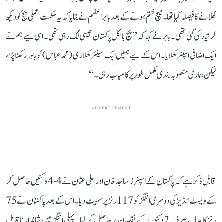
کھلانے کا فیصلہ کیا تھا۔ میچ ختم ہونے کے بعد بابر اعظم نے بتایا کہ یہ حکمت عملی پچ کو دیکھ
کر تیار کی گئی تھی۔ بابر نے کہا کہ ’’پچ بالکل پاکستان جیسی لگ رہی تھی۔ اسی لیے ہم نے
ایک اضافی اسپنر کھلایا۔ اس کے لیے ہمیں ایک سینئر کھلاڑی (محمد عباس) کو باہر رکھنا پڑا،
لیکن ہماری منصوبہ بندی مکمل طور پر کامیاب رہی۔‘‘
ADVERTISEMENT
قابل ذکر ہے کہ پاکستان کے اسپنرز ساجد خان اور علی عثمان نے 4-4 وکٹیں حاصل کر
کے ویسٹ انڈیز کی دوسری اننگز کو 117 رنز پر سمیٹ دیا۔ اس کے بعد پاکستان نے 75
رنز کا ہدف صرف 2 وکٹوں کے نقصان پر حاصل کر لیا۔ پہلی اننگز میں شاندار ناقابل