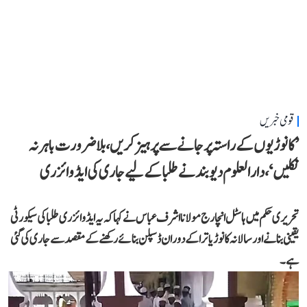
قومی خبریں
’کانوڑیوں کے راستہ پر جانے سے پرہیز کریں، بلاضرورت باہر نہ
نکلیں‘، دارالعلوم دیوبند نے طلبا کے لیے جاری کی ایڈوائزری
تحریری حکم میں ہاسٹل انچارج مولانا اشرف عباس نے کہا کہ یہ ایڈوائزری طلبا کی سیکورٹی
یقینی بنانے اور سالانہ کانوڑ یاترا کے دوران ڈسپلن بنائے رکھنے کے مقصد سے جاری کی گئی
ہے۔