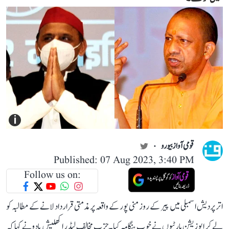
i
قومی آواز بیورو
Published: 07 Aug 2023, 3:40 PM
Follow us on:
اتر پردیش اسمبلی میں پیر کے روز منی پور کے واقعہ پر مذمتی قرارداد لانے کے مطالبہ کو
لے کر اپوزیشن پارٹیوں نے خوب ہنگامہ کیا۔ حزب مخالف لیڈر اکھلیش یادو نے کہا کہ