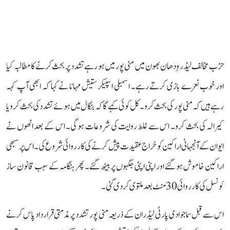
حزب مخالف لیڈر وِدھان بھون میں منی پور میں ہو رہے تشدد پر بحث کرنے کا مطالبہ کیا
اور خوب نعرے بازی کرتے رہے۔ اسمبلی اسپیکر ستیش مہانا نے کہا کہ ابھی آپ کہہ
رہے ہیں کہ منی پور کی بحث کرو۔ کل کوئی کہے گا کہ بنگال میں ہوئے تشدد کی بحث کرو یا
کیرالہ کی بحث کرو۔ اس سے غلط روایت کی شروعات ہوگی۔ اس کے بعد انھوں نے
ایوان کے آنجہانی اراکین کو خراج عقیدت پیش کرنے کی کارروائی شروع کی۔ اس پر سبھی
اراکین خاموش ہو گئے اور اپنی اپنی جگہوں پر بیٹھ گئے۔ پھر ہنگامہ کے سبب قانون ساز
کونسل کی کارروائی 30 منٹ بعد ملتوی کر دی گئی۔
اس سے قبل سماجوادی پارٹی لیڈران کے ذریعہ منی پور تشدد پر مذمتی قرارداد پاس کرنے