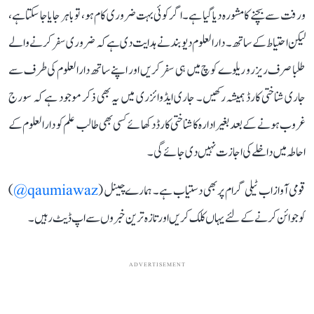
و رفت سے بچنے کا مشورہ دیا گیا ہے۔ اگر کوئی بہت ضروری کام ہو، تو باہر جایا جا سکتا ہے،
لیکن احتیاط کے ساتھ۔ دارالعلوم دیوبند نے ہدایت دی ہے کہ ضروری سفر کرنے والے
طلبا صرف ریزرو ریلوے کوچ میں ہی سفر کریں اور اپنے ساتھ دارالعلوم کی طرف سے
جاری شناختی کارڈ ہمیشہ رکھیں۔ جاری ایڈوائزری میں یہ بھی ذکر موجود ہے کہ سورج
غروب ہونے کے بعد بغیر ادارہ کا شناختی کارڈ دکھائے کسی بھی طالب علم کو دارالعلوم کے
احاطہ میں داخلے کی اجازت نہیں دی جائے گی۔
قومی آواز اب ٹیلی گرام پر بھی دستیاب ہے۔ ہمارے چینل (
qaumiawaz@
)
کو جوائن کرنے کے لئے یہاں کلک کریں اور تازہ ترین خبروں سے اپ ڈیٹ رہیں۔
ADVERTISEMENT