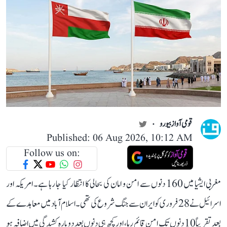
قومی آواز بیورو
Published: 06 Aug 2026, 10:12 AM
Follow us on:
مغربی ایشیا میں 160 دنوں سے امن و امان کی بحالی کا انتظار کیا جا رہا ہے۔ امریکہ اور
اسرائیل نے 28 فروری کو ایران سے جنگ شروع کی تھی۔ اسلام آباد میں معاہدے کے
بعد تقریباً 10 دنوں تک امن قائم رہا، اور کچھ ہی دنوں بعد دوبارہ کشیدگی میں اضافہ ہو