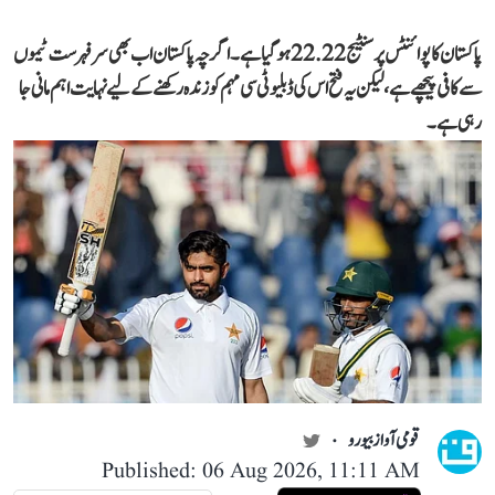
پاکستان کا پوائنٹس پرسنٹیج 22.22 ہو گیا ہے۔ اگرچہ پاکستان اب بھی سرفہرست ٹیموں
سے کافی پیچھے ہے، لیکن یہ فتح اس کی ڈبلیو ٹی سی مہم کو زندہ رکھنے کے لیے نہایت اہم مانی جا
رہی ہے۔
قومی آواز بیورو
Published: 06 Aug 2026, 11:11 AM