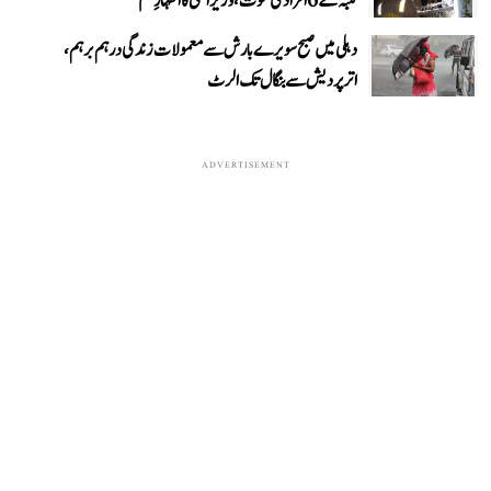
کنبہ کے 6 افراد کی موت، وزیر اعلیٰ کا اظہارِ غم
دہلی میں صبح سویرے بارش سے معمولات زندگی درہم برہم،
اترپردیش سے بنگال تک الرٹ
ADVERTISEMENT