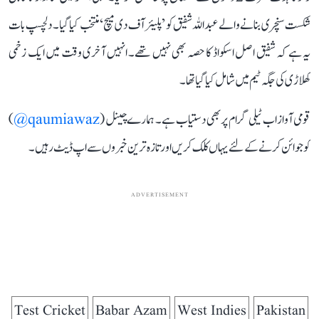
شکست سنچری بنانے والے عبداللہ شفیق کو ’پلیئر آف دی میچ‘ منتخب کیا گیا۔ دلچسپ بات
یہ ہے کہ شفیق اصل اسکواڈ کا حصہ بھی نہیں تھے۔ انہیں آخری وقت میں ایک زخمی
کھلاڑی کی جگہ ٹیم میں شامل کیا گیا تھا۔
قومی آواز اب ٹیلی گرام پر بھی دستیاب ہے۔ ہمارے چینل (
qaumiawaz@
)
کو جوائن کرنے کے لئے یہاں کلک کریں اور تازہ ترین خبروں سے اپ ڈیٹ رہیں۔
ADVERTISEMENT
Test Cricket
Babar Azam
West Indies
Pakistan