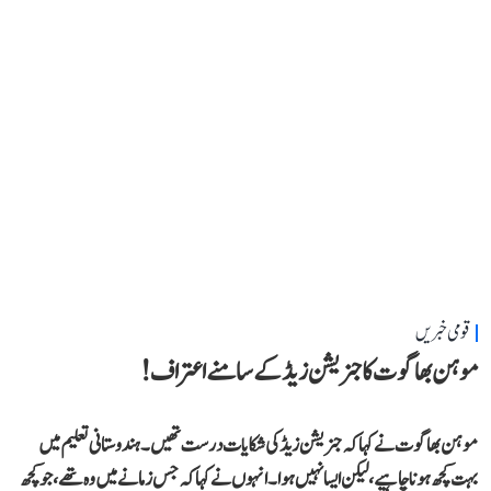
قومی خبریں
موہن بھاگوت کا جنریشن زیڈ کے سامنے اعتراف!
موہن بھاگوت نے کہاکہ جنریشن زیڈ کی شکایات درست تھیں۔ ہندوستانی تعلیم میں
بہت کچھ ہونا چاہیے، لیکن ایسا نہیں ہوا۔انہوں نے کہا کہ جس زمانے میں وہ تھے،جو کچھ