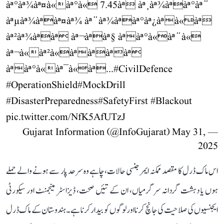
àª°àª¾àª¤à«àª°à« 7.45àª àª¸àª¾àªàª°àª¨
àªµàª¾àªàª¤àª¾ àª¨àª¾àªàª°àª¿àªà«àª
àª²àª¾àªàª àª¬àªàª§ àªàª°à«àª¨à«
àª¬à«àª²à«àªàªàªàª
àªàª°à«àª¯à«àª...
#CivilDefence
#OperationShield
#MockDrill
#DisasterPreparedness
#SafetyFirst
#Blackout
pic.twitter.com/NfK5AfUTzJ
May 31,
— Gujarat Information (@InfoGujarat)
2025
اس ماک ڈرل کا مقصد ممکنہ ایمرجنسی حالات، چاہے وہ سرحد پار سے ہونے والے حملے
ہوں یا دہشت گردانہ سرگرمیاں، ان کے تئیں صحت، ڈیزاسٹر مینجمنٹ اور سیکورٹی
ایجنسیوں کی صلاحیت کی جانچ کرنا اور لوگوں کو بیدار کرنا ہے۔ ہندوستان کے ماک ڈرل