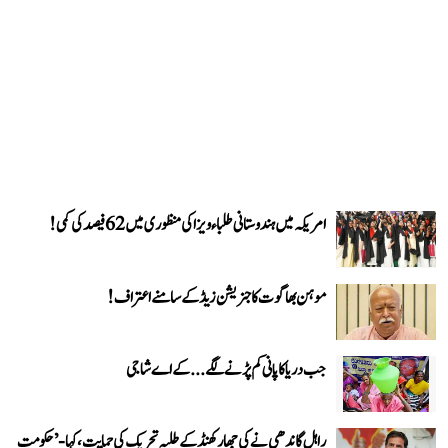
امریکہ میں ہندوستانی طلباء ویزا کی منظوری میں 62 فیصد کی کمی!
موہن بھاگوت کا جنریشن زیڈ کے سامنے اعتراف!
جب دریا کا پانی کم پڑنے لگے...کے اے شاجی
راہل گاندھی نے کی جھارکھنڈ کے طلبہ تحریک کی حمایت، کہا- ’حکومت