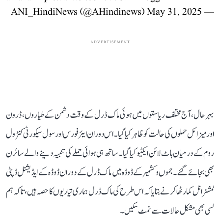
May 31, 2025
— ANI_HindiNews (@AHindinews)
ADVERTISEMENT
بہرحال، آج مختلف ریاستوں میں ہوئی ماک ڈرل کے وقت دشمن کے طیاروں، ڈرون
اور میزائل حملوں کی حالت کو ظاہر کیا گیا۔ اس دوران ایئر فورس اور سول سیکورٹی کنٹرول
روم کے درمیان ہاٹ لائن ایکٹیو کیا گیا۔ ساتھ ہی ہوائی حملے کی تنبیہ دینے والے سائرن
بھی بجائے گئے۔ جموں و کشمیر کے ڈوڈہ میں ماک ڈرل کے دوران ڈوڈہ کے ایڈیشنل ڈپٹی
کمشنر انل کمار ٹھاکر نے بتایا کہ اس طرح کی ماک ڈرل ہماری تیاریوں کا حصہ ہیں، تاکہ ہم
کسی بھی مشکل حالات سے نمٹ سکیں۔