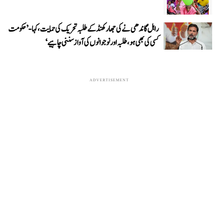
راہل گاندھی نے کی جھارکھنڈ کے طلبہ تحریک کی حمایت، کہا- ’حکومت
کسی کی بھی ہو، طلبہ اور نوجوانوں کی آواز سننی چاہیے‘
ADVERTISEMENT