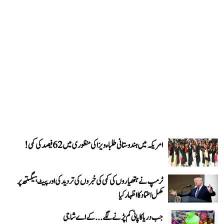
امریکہ میں ہندوستانی طلباء ویزا کی منظوری میں 62 فیصد کی کمی!
ٹرمپ نے ہتھیاروں کی کمی کی خبروں کی تردید کی اور پیٹ ہیگستھ پر
مکمل اعتماد کا اظہار کیا
جب دریا کا پانی کم پڑنے لگے...کے اے شاجی