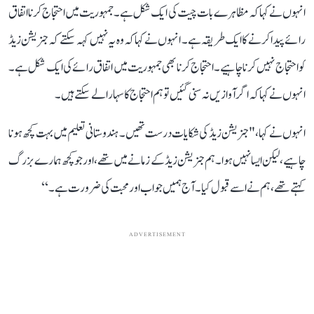
انہوں نے کہا کہ مظاہرے بات چیت کی ایک شکل ہے۔ جمہوریت میں احتجاج کرنا اتفاق
رائے پیدا کرنے کا ایک طریقہ ہے۔ انہوں نے کہا کہ وہ یہ نہیں کہہ سکتے کہ جنریشن زیڈ
کو احتجاج نہیں کرنا چاہیے۔احتجاج کرنا بھی جمہوریت میں اتفاق رائے کی ایک شکل ہے۔
انہو ں نے کہا کہ اگر آوازیں نہ سنی گئیں تو ہم احتجاج کا سہارا لے سکتے ہیں۔
انہوں نے کہا، " جنریشن زیڈ کی شکایات درست تھیں۔ ہندوستانی تعلیم میں بہت کچھ ہونا
چاہیے، لیکن ایسا نہیں ہوا۔ ہم جنریشن زیڈ کے زمانے میں تھے، اور جو کچھ ہمارے بزرگ
کہتے تھے، ہم نےاسے قبول کیا۔ آج ہمیں جواب اور محبت کی ضرورت ہے۔‘‘
ADVERTISEMENT