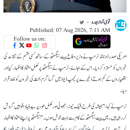
قومی آواز بیورو
Published: 07 Aug 2026, 7:11 AM
Follow us on:
امریکی صدر ڈونالڈ ٹرمپ نے وزیر دفاع پیٹ ہیگستھ کے ساتھ کسی قسم کے تنازعہ کی
خبروں کو مسترد کر دیا۔ اس کے بجائے، ٹرمپ نے ہیگستھ پر مکمل اعتماد کا اظہار کیا اور
ہتھیاروں کے کم ہوتے ذخیرے پر کیمپ ڈیوڈ میں گرما گرم بحث کی خبروں کو غلط قرار
دیا۔
ٹرمپ نے کہا، "ہمیشہ کی طرح، فیک نیوز ، جھوٹی اور مکمل طور پر بے بنیاد افواہیں گردش
کر رہی ہیں۔ میں پیٹ ہیگستھ کے کام سے بہت خوش ہوں۔" ہیگستھ پر اپنے اعتماد کا اظہار
کرتے ہوئے ٹرمپ نے پینٹاگون کے سربراہ کی قیادت میں ہونے والی بڑی تبدیلیوں کا