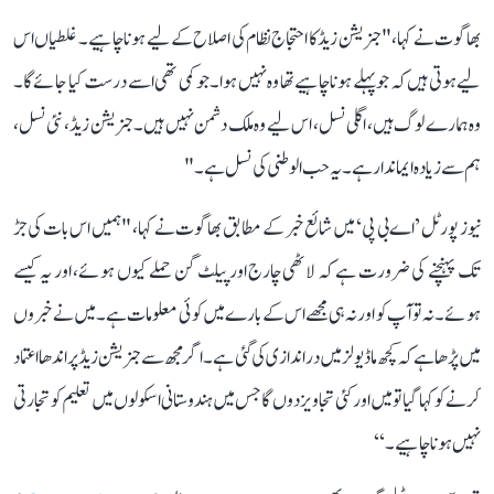
بھاگوت نے کہا، " جنریشن زیڈ کا احتجاج نظام کی اصلاح کے لیے ہونا چاہیے۔ غلطیاں اس
لیے ہوتی ہیں کہ جو پہلے ہونا چاہیے تھا وہ نہیں ہوا۔ جو کمی تھی اسے درست کیا جائے گا۔
وہ ہمارے لوگ ہیں، اگلی نسل، اس لیے وہ ملک دشمن نہیں ہیں۔ جنریشن زیڈ ، نئی نسل،
ہم سے زیادہ ایماندار ہے۔ یہ حب الوطنی کی نسل ہے۔"
نیوز پورٹل ’اے بی پی‘ میں شائع خبر کے مطابق بھاگوت نے کہا، "ہمیں اس بات کی جڑ
تک پہنچنے کی ضرورت ہے کہ لاٹھی چارج اور پیلٹ گن حملے کیوں ہوئے، اور یہ کیسے
ہوئے۔ نہ تو آپ کو اور نہ ہی مجھے اس کے بارے میں کوئی معلومات ہے۔ میں نے خبروں
میں پڑھا ہے کہ کچھ ماڈیولز میں دراندازی کی گئی ہے۔ اگر مجھ سے جنریشن زیڈ پر اندھا اعتماد
کرنے کو کہا گیا تو میں اور کئی تجاویز دوں گا جس میں ہندوستانی اسکولوں میں تعلیم کو تجارتی
نہیں ہونا چاہیے۔‘‘