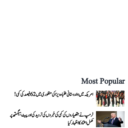
Most Popular
امریکہ میں ہندوستانی طلباء ویزا کی منظوری میں 62 فیصد کی کمی!
ٹرمپ نے ہتھیاروں کی کمی کی خبروں کی تردید کی اور پیٹ ہیگستھ پر
مکمل اعتماد کا اظہار کیا