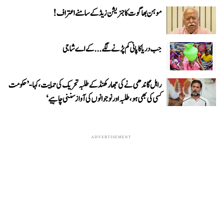
موہن بھاگوت کا جنریشن زیڈ کے سامنے اعتراف!
جب دریا کا پانی کم پڑنے لگے...کے اے شاجی
راہل گاندھی نے کی جھارکھنڈ کے طلبہ تحریک کی حمایت، کہا- ’حکومت
کسی کی بھی ہو، طلبہ اور نوجوانوں کی آواز سننی چاہیے‘
ADVERTISEMENT