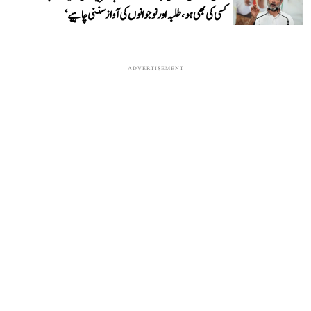
کسی کی بھی ہو، طلبہ اور نوجوانوں کی آواز سننی چاہیے‘
ADVERTISEMENT