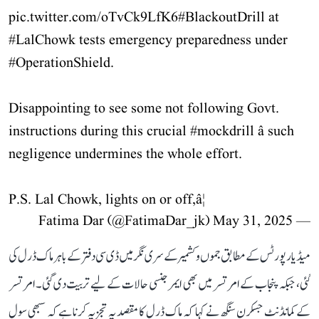
pic.twitter.com/oTvCk9LfK6
#BlackoutDrill
at
#LalChowk
tests emergency preparedness under
#OperationShield
.
Disappointing to see some not following Govt.
instructions during this crucial
#mockdrill
â such
negligence undermines the whole effort.
P.S. Lal Chowk, lights on or off,â¦
May 31, 2025
— Fatima Dar (@FatimaDar_jk)
میڈیا رپورٹس کے مطابق جموں و کشمیر کے سری نگر میں ڈی سی دفتر کے باہر ماک ڈرل کی
گئی، جبکہ پنجاب کے امرتسر میں بھی ایمرجنسی حالات کے لیے تربیت دی گئی۔ امرتسر
کے کمانڈنٹ جسکرن سنگھ نے کہا کہ ماک ڈرل کا مقصد یہ تجزیہ کرنا ہے کہ سبھی سول