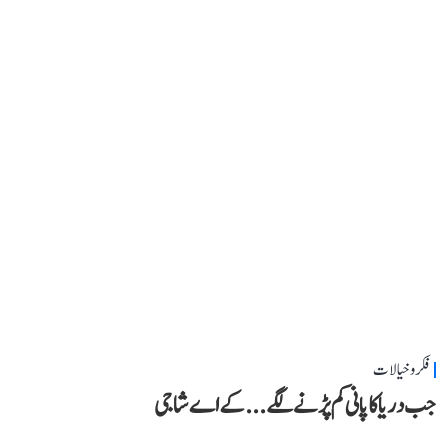
فکر و خیالات
جب دریا کا پانی کم پڑنے لگے...کے اے شاجی