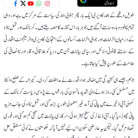
طویل وقفے کے بعد کاویری ایک بار پھر جنوبی ہند کی سیاست کے مرکز میں ہے اور وہی
تمام پہلو دوبارہ سامنے آ گئے ہیں جو ہر بار اس تنازعہ کا حصہ بنتے ہیں۔ کرناٹک اور تمل ناڈو
کے درمیان الزامات اور جوابی الزامات، کسانوں کے احتجاج، کاویری واٹر مینجمنٹ اتھارٹی
کے سامنے قانونی دلائل اور سیاسی بیانات جن میں دریا کو علاقائی وقار اور ناانصافی کی
علامت کے طور پر پیش کیا جاتا ہے۔
تاہم، جیسے ہی کشیدگی میں اضافہ ہوا، قدرت نے مداخلت کر دی۔ کیرالہ کے ضلع وائناڈ
میں مسلسل کئی روز ہونے والی شدید مانسون کی بارشوں سے پڑوسی ریاست کرناٹک کے
کبنی آبی ذخیرے میں پانی کی آمد غیر معمولی طور پر بڑھ گئی اور تمل ناڈو کی جانب مزید
پانی چھوڑ دیا گیا۔ آبی ذخائر کی سطح بہتر ہوئی، سرکاری بیانات میں تلخی کم ہو گئی اور فوری
تصادم ٹل گیا۔ لیکن یہ عارضی سکون اس لیے نہیں آیا کہ حکومتوں نے کوئی مستقل حل