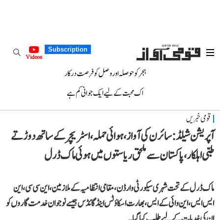
Subscription
Videos
ہجر کو حوصلہ اور وصل کو فرصت درکار
اک محبت کے لیے ایک جوانی کم ہے
قومی خبریں
آپریشن شیلڈ: سائرن کی آواز، ہوائی حملہ، اسٹریچر کے ساتھ دوڑتے
طبی اہلکار، پاکستان سے ملحق ریاستوں میں ہوئی ماک ڈرل
ماک ڈرل کے تحت شہری سیکورٹی وارڈن، مقامی انتظامیہ کے ملازمین، این سی سی، این
ایس ایس، این وائی کے ایس، بھارت اسکاؤٹس اینڈ گائڈس جیسے نوجوان خدمت گاروں کو
ان کی خدمات کے لیے طلب کیا گیا۔