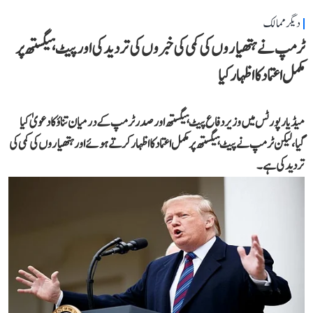
دیگر ممالک
ٹرمپ نے ہتھیاروں کی کمی کی خبروں کی تردید کی اور پیٹ ہیگستھ پر
مکمل اعتماد کا اظہار کیا
میڈیا رپورٹس میں وزیر دفاع پیٹ ہیگستھ اور صدر ٹرمپ کے درمیان تناؤ کا دعویٰ کیا
گیا، لیکن ٹرمپ نے پیٹ ہیگستھ پر مکمل اعتماد کا اظہار کرتے ہوئے اور ہتھیاروں کی کمی کی
تردید کی ہے۔