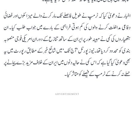
اخبار نے دعویٰ کیا کہ ٹرمپ نے طویل فاصلے تک مار کرنے والے میزائلوں اور فضائی
دفاعی مداخلت کرنے والوں کی کم ہوتی فراہمی کے بارے میں جواب طلب کیا۔ ان
ہتھیاروں کی کمی نے مبینہ طور پر ایران کے ساتھ تنازع کے دوران امریکی فوجی منصوبہ
بندی کو محدود کر دیا تھا۔نیوز پورٹل ’آج تک‘ میں شائع خبر کے مطابق رپورٹ میں یہ
بھی دعویٰ کیا گیا ہے کہ اس کمی نے حالیہ دنوں میں ایران کے خلاف مزید بڑے پیمانے پر
حملے نہ کرنے کے ٹرمپ کے فیصلے کو متاثر کیا۔
ADVERTISEMENT