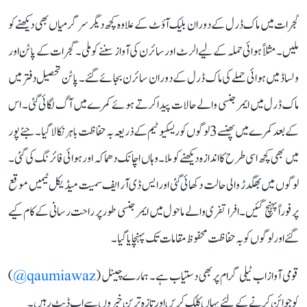
گجرات میں ماک ڈرل کے دوران بلیک آؤٹ کے علاوہ کچھ دیگر سرگرمیاں بھی دیکھنے کو
ملیں۔ مثلاً ہوائی حملہ کے لیے الرٹ اور سائرن کی آواز سننے کو ملی۔ گجرات کے پاٹن اور
ولساڈ میں ہوائی حملے کی ماک ڈرل کے دوران سائرن بجائے گئے۔ پاٹن تحصیل دفتر میں
ماک ڈرل میں ایمرجنسی والے حالات پیدا کرتے ہوئے کمرے میں آگ لگائی گئی۔ اس
کے بعد کمرے میں پھنسے 3 لوگوں کو ریسکیو ٹیم کے ذریعہ بہ حفاظت باہر نکالا گیا۔ جئے پور
میں بھی کچھ اسی طرح کا اندازہ دیکھنے کو ملا۔ وہاں اچانک دھماکہ اور ہوائی فائرنگ کی گئی۔
لوگوں میں بھگدڑ والی حالت دکھائی گئی اور ایس ڈی آر ایف سمیت میڈیکل ٹیمیں موقع
پر فوراً پہنچ گئیں۔ افرا تفری والے ماحول میں ایمرجنسی طور پر راحت رسانی کے کام کیے
گئے اور لوگوں کو بہ حفاظت محفوظ مقامات تک پہنچایا گیا۔
قومی آواز اب ٹیلی گرام پر بھی دستیاب ہے۔ ہمارے چینل (
qaumiawaz@
)
کو جوائن کرنے کے لئے یہاں کلک کریں اور تازہ ترین خبروں سے اپ ڈیٹ رہیں۔