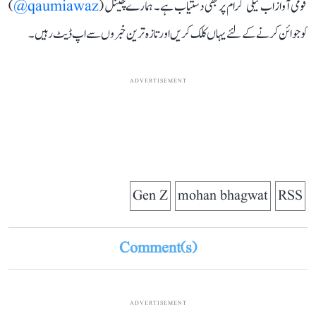
قومی آواز اب ٹیلی گرام پر بھی دستیاب ہے۔ ہمارے چینل (
qaumiawaz@
)
کو جوائن کرنے کے لئے یہاں کلک کریں اور تازہ ترین خبروں سے اپ ڈیٹ رہیں۔
ADVERTISEMENT
Gen Z
mohan bhagwat
RSS
Comment(s)
ADVERTISEMENT