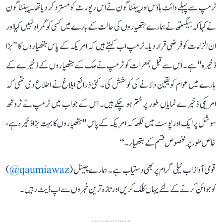
ٹرمپ سے پہلے وائٹ ہاؤس اور پینٹاگون نے اس رپورٹ کو مسترد کر دیا تھا۔ پینٹاگون
نے کہا کہ ہیگستھ نے ہمارے ہتھیاروں کی حالت کے بارے میں کسی کو گمراہ نہیں کیا اور
ان الزامات کو فرضی قرار دیا۔ٹرمپ اب کہتے ہیں کہ امریکہ کے پاس ہتھیاروں کا "بڑا
ذخیرہ" ہے۔ اس سے قبل جمعرات کو ٹرمپ نے ملک کے ہتھیاروں کے ذخیرے کے
بارے میں عوام کو یقین دلانے کی کوشش کی۔ کئی ذرائع ابلاغ نے اطلاع دی تھی کہ
امریکی ذخیرے نمایاں طور پر ختم ہو چکے ہیں۔ اس کے جواب میں ٹرمپ نے ٹروتھ
سوشل پر ایک اور پوسٹ میں لکھا کہ امریکہ کے پاس "ہتھیاروں کا بہت بڑا ذخیرہ ہے،
خاص طور پر مخصوص قسم کے ہتھیار۔‘‘
قومی آواز اب ٹیلی گرام پر بھی دستیاب ہے۔ ہمارے چینل (
qaumiawaz@
)
کو جوائن کرنے کے لئے یہاں کلک کریں اور تازہ ترین خبروں سے اپ ڈیٹ رہیں۔