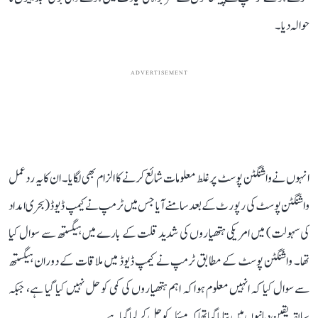
حوالہ دیا۔
ADVERTISEMENT
انہوں نے واشنگٹن پوسٹ پر غلط معلومات شائع کرنے کا الزام بھی لگایا۔ ان کا یہ ردعمل
واشنگٹن پوسٹ کی رپورٹ کے بعد سامنے آیا جس میں ٹرمپ نے کیمپ ڈیوڈ (بحری امداد
کی سہولت) میں امریکی ہتھیاروں کی شدید قلت کے بارے میں ہیگستھ سے سوال کیا
تھا۔ واشنگٹن پوسٹ کے مطابق ٹرمپ نے کیمپ ڈیوڈ میں ملاقات کے دوران ہیگستھ
سے سوال کیا کہ انہیں معلوم ہوا کہ اہم ہتھیاروں کی کمی کو حل نہیں کیا گیا ہے، جبکہ
سابقہ ​​یقین دہانیوں میں بتا یا گیا تھا کہ مسئلہ کو حل کر لیا گیا ہے۔