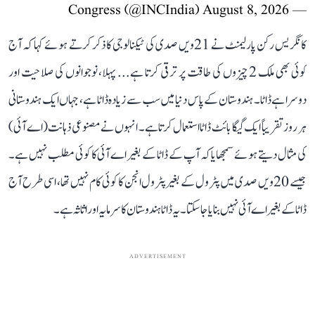
August 8, 2026
— Congress (@INCIndia)
کانگریس رکن پارلیمنٹ نے 21ویں صدی کی ٹیکنالوجی کا ذکر کرتے ہوئے کہا کہ آج
کوئی بھی ملک 2 چیزوں کی طاقت پر ترقی کرتا ہے... پہلا، نوجوانوں کی صلاحیت اور
دوسرا ہے ڈاٹا۔ ہندوستان کے پاس دنیا میں سب سے زیادہ ڈاٹا ہے، جہاں ایک ہندوستانی
ہر روز تقریباً ایک گیگا بائٹ ڈاٹا استعمال کرتا ہے۔ انہوں نے مصنوعی ذہانت (اے آئی)
کی مثال دیتے ہوئے سمجھایا کہ آپ کے ڈاٹا کے بغیر اے آئی کا کوئی مطلب نہیں ہے۔
جیسے 20ویں صدی میں پٹرول کے بغیر پٹرول انجن کا کوئی کام نہیں تھا، اسی طرح آج
ڈاٹا کے بغیر اے آئی نہیں بنایا جا سکتا۔ یہ ڈاٹا ہندوستان کا سرمایہ اور اثاثہ ہے۔
ADVERTISEMENT