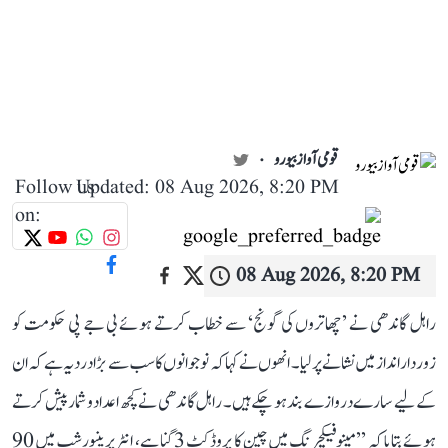
قومی آواز بیورو
Follow us
Updated: 08 Aug 2026, 8:20 PM
on:
08 Aug 2026, 8:20 PM
راہل گاندھی نے ’چھاتروں کی گونج‘ سے خطاب کرتے ہوئے بی جے پی حکومت کو
زوردار انداز میں نشانے پر لیا۔ انھوں نے کہا کہ نوجوانوں کا سب سے بڑا درد یہ ہے کہ ان
کے لیے سارے دروازے بند ہو چکے ہیں۔ راہل گاندھی نے کچھ اعداد و شمار پیش کرتے
ہوئے بتایا کہ ’’مینوفیکچرنگ میں چین کا پروڈکٹ 3 گنا ہے، انٹرپرینیورشپ میں 90