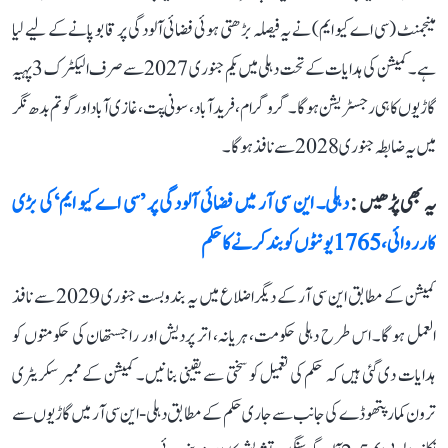
مینجمنٹ (سی اے کیو ایم) نے یہ فیصلہ بڑھتی ہوئی فضائی آلودگی پر قابو پانے کے لیے لیا
ہے۔ کمیشن کی ہدایات کے تحت دہلی میں یکم جنوری 2027 سے صرف الیکٹرک 3 پہیہ
گاڑیوں کا ہی رجسٹریشن ہوگا۔ گروگرام، فرید آباد، سونی پت، غازی آباد اور گوتم بدھ نگر
میں یہ ضابطہ جنوری 2028 سے نافذ ہوگا۔
یہ بھی پڑھیں :
دہلی۔ این سی آر میں فضائی آلودگی پر ’سی اے کیو ایم‘ کی بڑی
کارروائی، 1765 یونٹوں کو بند کرنے کا حکم
کمیشن کے مطابق این سی آر کے دیگر اضلاع میں یہ بندوبست جنوری 2029 سے نافذ
العمل ہو گا۔ اس طرح دہلی حکومت، ہریانہ، اتر پردیش اور راجستھان کی حکومتوں کو
ہدایات دی گئی ہیں کہ حکم کی تعمیل کو سختی سے یقینی بنانیں۔ کمیشن کے ممبر سکریٹری
ترون کمار پتھوڈے کی جانب سے جاری حکم کے مطابق دہلی-این سی آر میں گاڑیوں سے