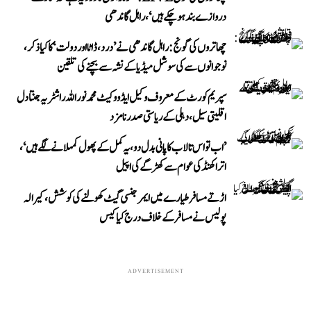
دروازے بند ہو چکے ہیں‘، راہل گاندھی
چھاتروں کی گونج: راہل گاندھی نے ’درد، ڈاٹا اور دولت‘ کا کیا ذکر،
نوجوانوں سے کی سوشل میڈیا کے نشہ سے بچنے کی تلقین
سپریم کورٹ کے معروف وکیل ایڈووکیٹ محمد نور اللہ راشٹریہ جنتا دل
اقلیتی سیل، دہلی کے ریاستی صدر نامزد
’اب تو اس تالاب کا پانی بدل دو، یہ کمل کے پھول کمہلانے لگے ہیں‘،
اتراکھنڈ کی عوام سے کھڑگے کی اپیل
اڑتے مسافر طیارے میں ایمرجنسی گیٹ کھولنے کی کوشش، کیرالہ
پولیس نے مسافر کے خلاف درج کیا کیس
ADVERTISEMENT