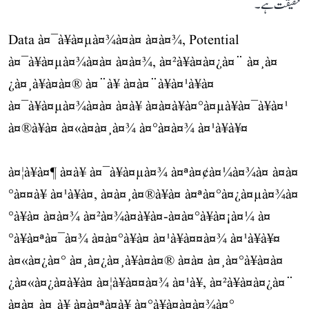
حقیقت ہے۔
Data à¤¯à¥à¤µà¤¾à¤à¤ à¤à¤¾, Potential
à¤¯à¥à¤µà¤¾à¤à¤ à¤à¤¾, à¤²à¥à¤à¤¿à¤¨ à¤¸à¤
¿à¤¸à¥à¤à¤® à¤¨à¥ à¤à¤¨à¥à¤¹à¥à¤
à¤¯à¥à¤µà¤¾à¤à¤ à¤à¥ à¤à¤à¥à¤°à¤µà¥à¤¯à¥à¤¹
à¤®à¥à¤ à¤«à¤à¤¸à¤¾ à¤°à¤à¤¾ à¤¹à¥à¥¤
à¤¦à¥à¤¶ à¤à¥ à¤¯à¥à¤µà¤¾ à¤ªà¤¢à¤¼à¤¾à¤ à¤à¤
°à¤¤à¥ à¤¹à¥à¤, à¤à¤¸à¤®à¥à¤ à¤ªà¤°à¤¿à¤µà¤¾à¤
°à¥à¤ à¤à¤¾ à¤²à¤¾à¤à¥à¤-à¤à¤°à¥à¤¡à¤¼ à¤
°à¥à¤ªà¤¯à¤¾ à¤à¤°à¥à¤ à¤¹à¥à¤¤à¤¾ à¤¹à¥à¥¤
à¤«à¤¿à¤° à¤¸à¤¿à¤¸à¥à¤à¤® à¤à¤ à¤¸à¤°à¥à¤à¤
¿à¤«à¤¿à¤à¥à¤ à¤¦à¥à¤¤à¤¾ à¤¹à¥, à¤²à¥à¤à¤¿à¤¨
à¤à¤¸à¤¸à¥ à¤à¤ªà¤à¥ à¤°à¥à¤à¤à¤¾à¤°