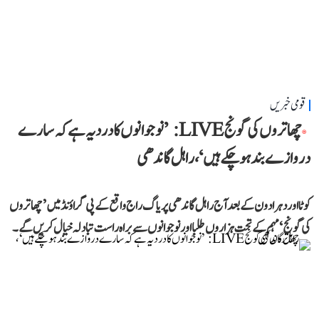
قومی خبریں
چھاتروں کی گونج LIVE: ’نوجوانوں کا درد یہ ہے کہ سارے
دروازے بند ہو چکے ہیں‘، راہل گاندھی
کوٹا اور دہرادون کے بعد آج راہل گاندھی پریاگ راج واقع کے پی گراؤنڈ میں ’چھاتروں
کی گونج‘ مہم کے تحت ہزاروں طلبا اور نوجوانوں سے براہ راست تبادلہ خیال کریں گے۔