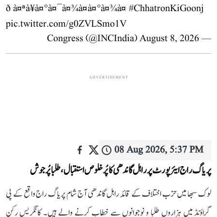
ð à¤ªà¥à¤°à¤¯à¤¾à¤à¤°à¤¾à¤
#ChhatronKiGoonj
pic.twitter.com/g0ZVLSmo1V
August 8, 2026
— Congress (@INCIndia)
ADVERTISEMENT
08 Aug 2026, 5:37 PM
پریاگ راج ایئرپورٹ پر راہل گاندھی کا پُرخلوص استقبال، طلبا پُرجوش
لوک سبھا میں حزب اختلاف کے قائد راہل گاندھی آج شام پریاگ راج واقع کے پی
گراؤنڈ میں ہزاروں طلبا و نوجوانوں سے خطاب کرنے والے ہیں۔ کانگریس رکن