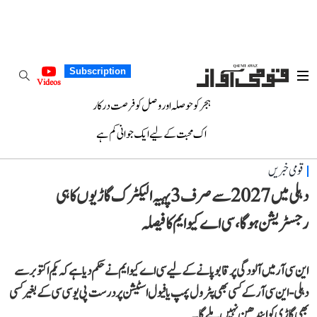
Subscription
Videos
ہجر کو حوصلہ اور وصل کو فرصت درکار
اک محبت کے لیے ایک جوانی کم ہے
قومی خبریں
دہلی میں 2027 سے صرف 3 پہیہ الیکٹرک گاڑیوں کا ہی
رجسٹریشن ہوگا، سی اے کیو ایم کا فیصلہ
این سی آر میں آلودگی پر قابو پانے کے لیے سی اے کیو ایم نے حکم دیا ہے کہ یکم اکتوبر سے
دہلی-این سی آر کے کسی بھی پٹرول پمپ یا فیول اسٹیشن پر درست پی یو سی سی کے بغیر کسی
بھی گاڑی کو ایندھن نہیں ملے گا۔