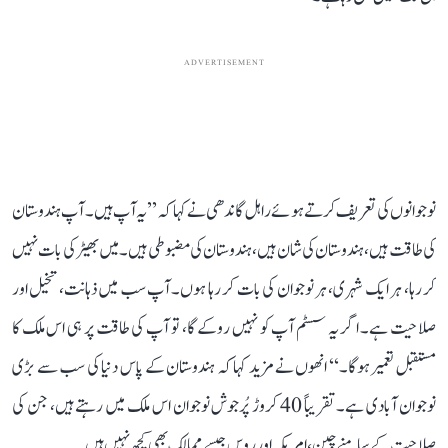
ADVERTISEMENT
نوجوانوں کی تعریف کرتے ہوئے راہل گاندھی نے کہا کہ ’’یہ آپ ہیں۔ آپ ہندوستان
کی طاقت ہیں، ہندوستان کی شان ہیں، ہندوستان کی مضبوطی ہیں۔ میں بھیڑ کی بات نہیں
کر رہا، ہر ایک شہری، ہر نوجوان کی بات کر رہا ہوں۔ آپ سب میں ذہانت، تخیل اور
صلاحیت ہے۔ اگر یہ سسٹم آپ کو نہیں روکے گا، تو آپ کی طاقت پر ہی اس ملک کا
مستقبل تعمیر ہوگا۔‘‘ انھوں نے مزید کہا کہ ہندوستان کے پاس دنیا کی سب سے بڑی
نوجوان آبادی ہے۔ تقریباً 40 کروڑ پُرجوش نوجوان اس ملک میں رہتے ہیں، جن کی
صلاحیت کے سامنے چین، امریکہ اور روس جیسے ممالک بھی کچھ نہیں ہیں۔