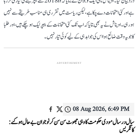
درد بیان کیا۔ اویناش نامی ایک نوجوان نے بتایا کہ وہ 2018 سے ٹیچر بننے کی تیاری کر رہا
ہے اور کئی امتحانات دے چکا ہے، لیکن ریاست میں تقرری ہی مناسب طریقے سے نہیں
ہو رہی۔ اویناش نے یہ بھی بتایا کہ اب تک کئی امتحانات کے پیپر لیک ہو چکے ہیں، اور طلبا
کا جو یہ وقت ضائع ہوا اس کی جوابدہی کے لیے کوئی تیار نہیں۔
ADVERTISEMENT
08 Aug 2026, 6:49 PM
سال در سال مودی حکومت کا وہی جھوٹ سن سن کر نوجوان بے حال ہو گئے:
کانگریس