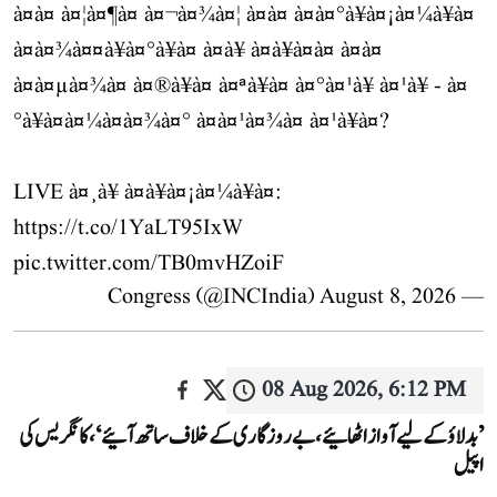
à¤à¤ à¤¦à¤¶à¤ à¤¬à¤¾à¤¦ à¤à¤ à¤à¤°à¥à¤¡à¤¼à¥à¤
à¤à¤¾à¤¤à¥à¤°à¥à¤ à¤à¥ à¤à¥à¤à¤ à¤à¤
à¤à¤µà¤¾à¤ à¤®à¥à¤ à¤ªà¥à¤ à¤°à¤¹à¥ à¤¹à¥ - à¤
°à¥à¤à¤¼à¤à¤¾à¤° à¤à¤¹à¤¾à¤ à¤¹à¥à¤?
LIVE à¤¸à¥ à¤à¥à¤¡à¤¼à¥à¤:
https://t.co/1YaLT95IxW
pic.twitter.com/TB0mvHZoiF
August 8, 2026
— Congress (@INCIndia)
08 Aug 2026, 6:12 PM
’بدلاؤ کے لیے آواز اٹھائیے، بے روزگاری کے خلاف ساتھ آئیے‘، کانگریس کی
اپیل