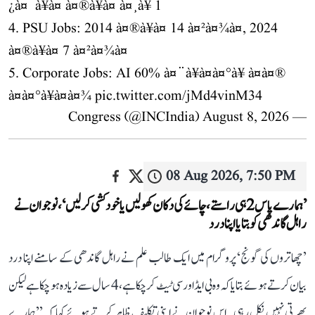
¿à¤¯à¥à¤ à¤®à¥à¤ à¤¸à¥ 1
4. PSU Jobs: 2014 à¤®à¥à¤ 14 à¤²à¤¾à¤, 2024
à¤®à¥à¤ 7 à¤²à¤¾à¤
5. Corporate Jobs: AI 60% à¤¨à¥à¤à¤°à¥ à¤à¤®
à¤à¤°à¥à¤à¤¾
pic.twitter.com/jMd4vinM34
August 8, 2026
— Congress (@INCIndia)
08 Aug 2026, 7:50 PM
’ہمارے پاس 2 ہی راستے، چائے کی دکان کھولیں یا خودکشی کر لیں‘، نوجوان نے
راہل گاندھی کو بتایا اپنا درد
’چھاتروں کی گونج‘ پروگرام میں ایک طالب علم نے راہل گاندھی کے سامنے اپنا درد
بیان کرتے ہوئے بتایا کہ وہ بی ایڈ اور سی ٹیٹ کر چکا ہے، 4 سال سے زیادہ ہو چکا ہے لیکن
بھرتی نہیں نکل رہی۔ اس نوجوان نے اپنی تکلیف ظاہر کرتے ہوئے کہا کہ ’’ہمارے