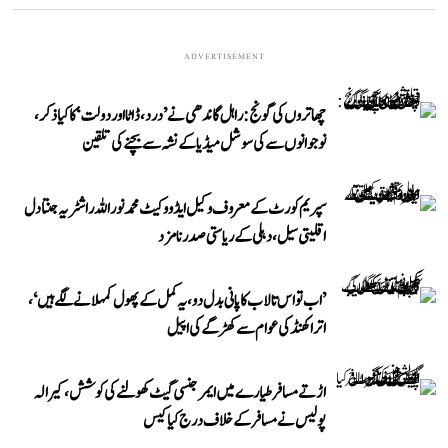
ADVERTISEMENT
چھاتروں کی گونج: راہل گاندھی نے ’درد، ڈاٹا اور دولت‘ کا کیا ذکر،
نوجوانوں سے کی سوشل میڈیا کے نشہ سے بچنے کی تلقین
سپریم کورٹ کے معروف وکیل ایڈووکیٹ محمد نور اللہ راشٹریہ جنتا دل
اقلیتی سیل، دہلی کے ریاستی صدر نامزد
’اب تو اس تالاب کا پانی بدل دو، یہ کمل کے پھول کمہلانے لگے ہیں‘،
اتراکھنڈ کی عوام سے کھڑگے کی اپیل
اڑتے مسافر طیارے میں ایمرجنسی گیٹ کھولنے کی کوشش، کیرالہ
پولیس نے مسافر کے خلاف درج کیا کیس