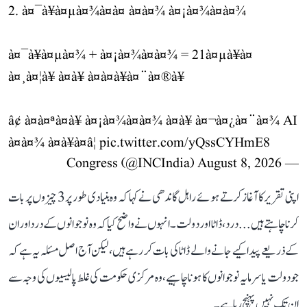
2. à¤¯à¥à¤µà¤¾à¤à¤ à¤à¤¾ à¤¡à¤¾à¤à¤¾
à¤¯à¥à¤µà¤¾ + à¤¡à¤¾à¤à¤¾ = 21à¤µà¥à¤
à¤¸à¤¦à¥ à¤à¥ à¤à¤à¥à¤¨à¤®à¥
â¢ à¤à¤ªà¤à¥ à¤¡à¤¾à¤à¤¾ à¤à¥ à¤¬à¤¿à¤¨à¤¾ AI
à¤à¤¾ à¤à¥à¤â¦
pic.twitter.com/yQssCYHmE8
August 8, 2026
— Congress (@INCIndia)
اپنی تقریر کا آغاز کرتے ہوئے راہل گاندھی نے کہا کہ وہ بنیادی طور پر 3 چیزوں پر بات
کرنا چاہتے ہیں... درد، ڈاٹا اور دولت۔ انہوں نے واضح کیا کہ وہ نوجوانوں کے درد اور ان
کے ذریعے پیدا کیے جانے والے ڈاٹا کی بات کر رہے ہیں، لیکن آج اصل مسئلہ یہ ہے کہ
جو دولت یا سرمایہ نوجوانوں کا ہونا چاہیے، وہ مرکزی حکومت کی غلط پالیسیوں کی وجہ سے
ان تک نہیں پہنچ رہا ہے۔