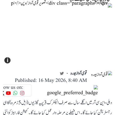
i
قومی آواز بیورو
Published: 16 May 2026, 8:40 AM
llow us on:
دہلی-این سی آر میں اگلے سال سے صرف الیکٹرک 3 پہیہ گاڑیوں (ایل 5 زمرہ) کا ہی
رجسٹریشن کیا جائے گا۔ اس فیصلے پر مرحلہ وار عمل کیا جائے گا۔ کمیشن فار ایئر کوالٹی