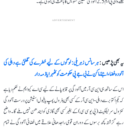
نکلنے والی پی ایم 2.5 آلودگی سنگین تشویش کا باعث بنی ہوئی ہے۔
ADVERTISEMENT
یہ بھی پڑھیں :
ہر سانس زہریلی: لوگوں کے لیے خطرے کی گھنٹی ہے دہلی کی
آلودہ فضا، اجئے ماکن نے بی جے پی حکومت کو ٹھہرایا ذمہ دار
اس کے ساتھ ہی این سی آر میں آلودگی پر قابو پانے کے لیے سی اے کیو ایم نے حکم دیا ہے
کہ یکم اکتوبر سے دہلی-این سی آر کے کسی بھی پٹرول پمپ یا فیول اسٹیشن پر درست آلودگی
کنٹرول سرٹیفکیٹ (پی یو سی سی) کے بغیر کسی بھی گاڑی کو ایندھن نہیں ملے گا۔ واضح
رہے گزشتہ کچھ برسوں کے دوران قومی راجدھانی علاقے میں فضائی آلودگی نے تمام