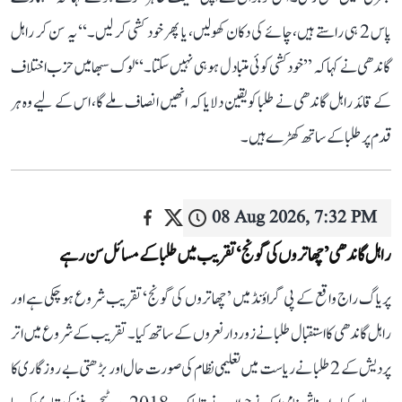
پاس 2 ہی راستے ہیں، چائے کی دکان کھولیں، یا پھر خود کشی کر لیں۔‘‘ یہ سن کر راہل
گاندھی نے کہا کہ ’’خودکشی کوئی متبادل ہو ہی نہیں سکتا۔‘‘ لوک سبھا میں حزب اختلاف
کے قائد راہل گاندھی نے طلبا کو یقین دلایا کہ انھیں انصاف ملے گا، اس کے لیے وہ ہر
قدم پر طلبا کے ساتھ کھڑے ہیں۔
08 Aug 2026, 7:32 PM
راہل گاندھی ’چھاتروں کی گونج‘ تقریب میں طلبا کے مسائل سن رہے
پریاگ راج واقع کے پی گراؤنڈ میں ’چھاتروں کی گونج‘ تقریب شروع ہو چکی ہے اور
راہل گاندھی کا استقبال طلبا نے زوردار نعروں کے ساتھ کیا۔ تقریب کے شروع میں اتر
پردیش کے 2 طلبا نے ریاست میں تعلیمی نظام کی صورت حال اور بڑھتی بے روزگاری کا