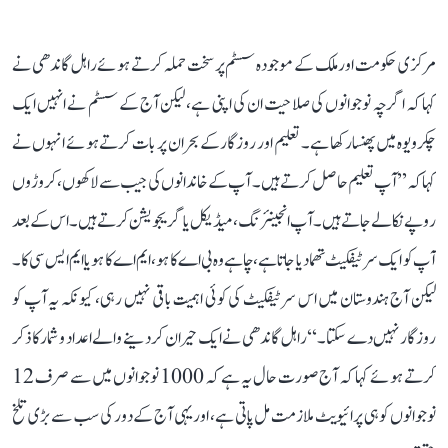
مرکزی حکومت اور ملک کے موجودہ سسٹم پر سخت حملہ کرتے ہوئے راہل گاندھی نے
کہا کہ اگرچہ نوجوانوں کی صلاحیت ان کی اپنی ہے، لیکن آج کے سسٹم نے انہیں ایک
چکرویوہ میں پھنسا رکھا ہے۔ تعلیم اور روزگار کے بحران پر بات کرتے ہوئے انہوں نے
کہا کہ ’’آپ تعلیم حاصل کرتے ہیں۔ آپ کے خاندانوں کی جیب سے لاکھوں، کروڑوں
روپے نکالے جاتے ہیں۔ آپ انجینئرنگ، میڈیکل یا گریجویشن کرتے ہیں۔ اس کے بعد
آپ کو ایک سرٹیفکیٹ تھما دیا جاتا ہے، چاہے وہ بی اے کا ہو، ایم اے کا ہو یا ایم ایس سی کا۔
لیکن آج ہندوستان میں اس سرٹیفکیٹ کی کوئی اہمیت باقی نہیں رہی، کیونکہ یہ آپ کو
روزگار نہیں دے سکتا۔‘‘ راہل گاندھی نے ایک حیران کر دینے والے اعداد و شمار کا ذکر
کرتے ہوئے کہا کہ آج صورت حال یہ ہے کہ 1000 نوجوانوں میں سے صرف 12
نوجوانوں کو ہی پرائیویٹ ملازمت مل پاتی ہے، اور یہی آج کے دور کی سب سے بڑی تلخ