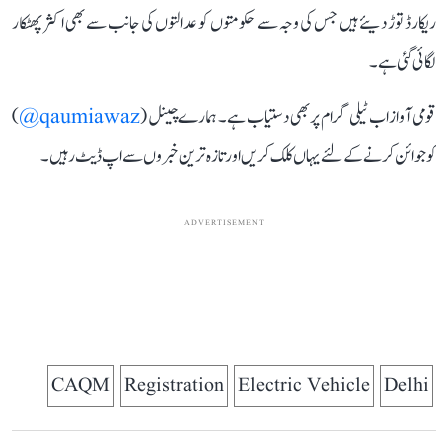
ریکارڈ توڑ دیئے ہیں جس کی وجہ سے حکومتوں کو عدالتوں کی جانب سے بھی اکثر پھٹکار
لگائی گئی ہے۔
قومی آواز اب ٹیلی گرام پر بھی دستیاب ہے۔ ہمارے چینل (
qaumiawaz@
)
کو جوائن کرنے کے لئے یہاں کلک کریں اور تازہ ترین خبروں سے اپ ڈیٹ رہیں۔
ADVERTISEMENT
CAQM
Registration
Electric Vehicle
Delhi