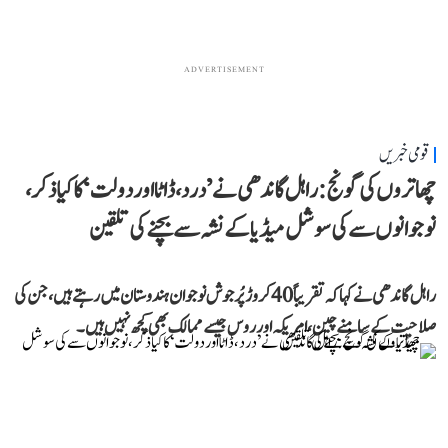
ADVERTISEMENT
قومی خبریں
چھاتروں کی گونج: راہل گاندھی نے ’درد، ڈاٹا اور دولت‘ کا کیا ذکر،
نوجوانوں سے کی سوشل میڈیا کے نشہ سے بچنے کی تلقین
راہل گاندھی نے کہا کہ تقریباً 40 کروڑ پُرجوش نوجوان ہندوستان میں رہتے ہیں، جن کی
صلاحیت کے سامنے چین، امریکہ اور روس جیسے ممالک بھی کچھ نہیں ہیں۔