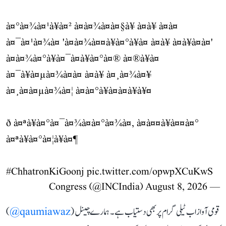
à¤°à¤¾à¤¹à¥à¤² à¤à¤¾à¤à¤§à¥ à¤à¥ à¤à¤
à¤¯à¤¹à¤¾à¤ 'à¤à¤¾à¤¤à¥à¤°à¥à¤ à¤à¥ à¤à¥à¤à¤'
à¤à¤¾à¤°à¥à¤¯à¤à¥à¤°à¤® à¤®à¥à¤
à¤¯à¥à¤µà¤¾à¤à¤ à¤à¥ à¤¸à¤¾à¤¥
à¤¸à¤à¤µà¤¾à¤¦ à¤à¤°à¥à¤à¤à¥à¥¤
ð à¤ªà¥à¤°à¤¯à¤¾à¤à¤°à¤¾à¤, à¤à¤¤à¥à¤¤à¤°
à¤ªà¥à¤°à¤¦à¥à¤¶
#ChhatronKiGoonj
pic.twitter.com/opwpXCuKwS
August 8, 2026
— Congress (@INCIndia)
قومی آواز اب ٹیلی گرام پر بھی دستیاب ہے۔ ہمارے چینل (
qaumiawaz@
)