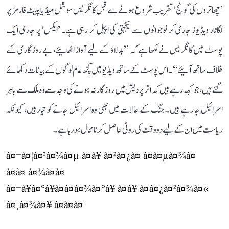
’چھاتروں کی گونج‘ تقریب شروع ہونے سے قبل کانگریس سوشل میڈیا پلیٹ فارمز پر
لگاتار ویڈیوز جاری کر نوجوانوں سے یکجہتی کی اپیل کر رہی ہے۔ ’ایکس‘ پر جاری ایک
پوسٹ میں کانگریس نے لکھا ہے کہ ’’بدلاؤ کے لیے آواز اٹھائیے، بے روزگاری کے
خلاف ساتھ آئیے‘‘۔ اس پوسٹ کے ساتھ ویڈیو میں کچھ عام لوگوں کے بیانات دکھائے
گئے ہیں، جو کہہ رہے ہیں کہ اتر پردیش میں روزگار نہ ہونے کی وجہ سے وہ ملک سے باہر
اسرائیل جا رہے ہیں۔ جنگ کے حالات میں بھی وہ اسرائیل جانے کو تیار ہیں، کیونکہ
ریاست میں ان کے لیے دو وقت کی روٹی حاصل کرنا محال ہو رہا ہے۔
à¤¬à¤¦à¤²à¤¾à¤µ à¤à¥ à¤²à¤¿à¤ à¤à¤µà¤¾à¤
à¤à¤ à¤¾à¤à¤
à¤¬à¥à¤°à¥à¤à¤à¤¾à¤°à¥ à¤à¥ à¤à¤¿à¤²à¤¾à¤«
à¤¸à¤¾à¤¥ à¤à¤à¤