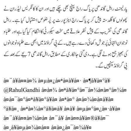
پارلیمنٹ راہل گاندھی پریاگ راج پہنچ بھی چکے ہیں اور ان کا کانگریس لیڈران نے
پھولوں کا گلدستہ پیش کر پریاگ راج ایئرپورٹ پر پُرخلوص استقبال کیا ہے۔ راہل
گاندھی کی تقریب کے پیش نظر علاقے میں سخت سیکورٹی کا انتظام کیا گیا ہے اور طلبا و
نوجوان انتہائی پُرجوش دکھائی دے رہے ہیں۔ کے پی گراؤنڈ میں ابھی سے طلبا و نوجوانوں
کی بھیڑ جمع ہونے لگی ہے۔ دی گئی جانکاری کے مطابق راہل گاندھی 7 بجے کے بعد کے
پی گراؤنڈ پہنچیں گے۔
à¤¨à¥à¤¤à¤¾ à¤µà¤¿à¤ªà¤à¥à¤· à¤¶à¥à¤°à¥
@RahulGandhi
à¤à¤¾ à¤ªà¥à¤°à¤¯à¤¾à¤à¤°à¤¾à¤
à¤à¤¯à¤°à¤ªà¥à¤°à¥à¤ à¤ªà¤° à¤à¤¾à¤à¤à¥à¤
°à¥à¤¸ à¤ªà¤¾à¤°à¥à¤à¥ à¤à¥ à¤µà¤°à¤¿à¤·à¥à¤
à¤¨à¥à¤¤à¤¾à¤à¤ à¤¨à¥ à¤à¤¤à¥à¤®à¥à¤¯
à¤¸à¥à¤µà¤¾à¤à¤¤ à¤à¤¿à¤¯à¤¾à¥¤